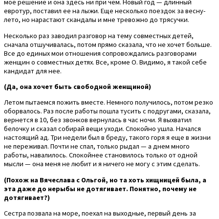
мое решение и она здесь ни при чем. Новый год — длинный
евротур, поставил ее на лыжи. Еще несколько поездок за весну-
лето, но нарастают скандалы и мне тревожно до трясучки.
Несколько раз заводил разговор на тему совместных детей,
сначала отшучивалась, потом прямо сказала, что не хочет больше.
Все до единых мои отношения сопровождались разговорами
женщин о совместных детях. Все, кроме О. Видимо, я такой себе
кандидат для нее.
(Да, она хочет быть свободной женщиной)
Летом пытаемся пожить вместе. Немного получилось, потом резко
оборвалось. Раз после работы пошла тусить с подругами, сказала,
вернется в 10, без звонков вернулась в час ночи. Я выхватил
белочку и сказал собирай вещи уходи. Спокойно ушла. Начался
настоящий ад. Три недели был в бреду, такого горя я еще в жизни
не переживал. Почти не спал, только рыдал — а днем много
работы, навалилось. Спокойнее становилось только от одной
мысли — она меня не любит и я ничего не могу с этим сделать.
(Похож на Вячеслава с Ольгой, но та хоть хищницей была, а
эта даже до нерыбы не дотягивает. Понятно, почему не
дотягивает?)
Сестра позвала на море, поехал на выходные, первый день за