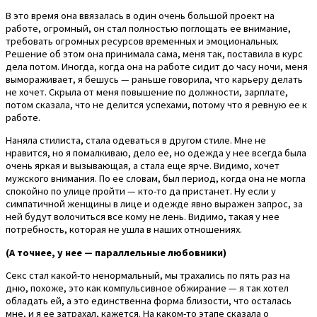
В это время она ввязалась в один очень большой проект на
работе, огромный, он стал полностью поглощать ее внимание,
требовать огромных ресурсов временных и эмоциональных.
Решение об этом она принимала сама, меня так, поставила в курс
дела потом. Иногда, когда она на работе сидит до часу ночи, меня
вымораживает, я бешусь — раньше говорила, что карьеру делать
не хочет. Скрыла от меня повышение по должности, зарплате,
потом сказала, что не делится успехами, потому что я ревную ее к
работе.
Наняла стилиста, стала одеваться в другом стиле. Мне не
нравится, но я помалкиваю, дело ее, но одежда у нее всегда была
очень яркая и вызывающая, а стала еще ярче. Видимо, хочет
мужского внимания. По ее словам, был период, когда она не могла
спокойно по улице пройти — кто-то да пристанет. Ну если у
симпатичной женщины в лице и одежде явно выражен запрос, за
ней будут волочиться все кому не лень. Видимо, такая у нее
потребность, которая не ушла в наших отношениях.
(А точнее, у нее — параллельные любовники)
Секс стал какой-то ненормальный, мы трахались по пять раз на
дню, похоже, это как компульсивное обжирание — я так хотел
обладать ей, а это единственна форма близости, что осталась
мне, и я ее затрахал, кажется. На каком-то этапе сказала о