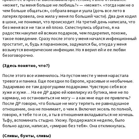
«может, ты меня больше не любишь?» — «может». «тогда нам не о
чем больше общаться», собрала вещи и ушла (дочь все лето в
лагерях провела, она жила у меня по большей части). Два дня ходил
в шоке, не понимал, что происходит. На третий день написала, что
без меня все не так и ей плохо. Схлестнулись обратно, я на
радостях накупил ей всяких подарков, чем подкрепил, похоже,
такое поведение. Сразу после этого у меня начался инфекционный
простатит, и, будь я параноиком, задумался бы, откуда у меня
возьмутся венерические инфекции. Но я верил ей и ее любви
безоговорочно.
(Здесь понятно, что?)
После этого все изменилось. На пустом месте у меня нарастала
тревога и паника. Еще поездки по Европе, красивые и необычные.
Задариваю ее там дорогущими подарками. Чувствую себя все
хуже и хуже… На ее ДР дарю ей ювелирку из бутика, мне не по
карману, но остановиться не могу — а как мне еще ее привлечь?
После ДР говорю, что больше не могу терпеть ее равнодушное
отношение, она не понимает, о чем я. Включил эксель по полной,
говорю, я тебе то и се, а ты в отношения вкладываться не хочешь.
Тьфу, вспоминать стыдно. Ухожу. Продержался неделю, было
больно адски, написал, «умираю без тебя». Она откликнулась.
(Сливы, бунты, сливы)