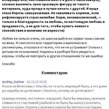
сложно вылепить свою красивую фигуру из такого
материала, куда проще и лучше начать с другой. И пуще
глаза беречь самоуважение. Не заваливать кормом, если
рефлексируете страх нелюбви. Корм, несимволический, —
только в благодарность за любовь, за настоящую любовь и
преданность, а не для того, чтобы купить немного
спокойствия и иллюзию ее верности)
Люблю ее сильно очень, но шансов выйти из сервис-зоны совсем
не вижу. Я слил почти всю территорию и выполнил все
ультиматумы, отказался от всего, что ее не устраивает (только с
детьми не познакомил). Надеюсь в разборе баги увидеть и
короны, чтобы не повторить в других отношениях те же ошибки.
Спасибо
Комментарии
andrey_kozlow
02.10.19 20:38
Похож на Вячеслава с Ольгой, но та хоть хищницей была, а эта даже
до нерыбы не дотягивает. Понятно, почему не дотягивает?
Границы плохие, постоянно скандалят, была бы хищница, мужчина
сливался со счастливой улыбкой и не было бы шанса соскочить,
пока он нужен. Корона у мужчина сидела бы прочно и не падала.