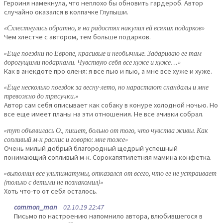
Героиня намекнула, что неплохо бы обновить гардероб. Автор
случайно оказался в колпачке Глупыши.
«Схлестнулись обратно, я на радостях накупил ей всяких подарков»
Чем хлестче с автором, тем больше подарков.
«Еще поездки по Европе, красивые и необычные. Задариваю ее там
дорогущими подарками. Чувствую себя все хуже и хуже…»
Как в анекдоте про оленя: я все пью и пью, а мне все хуже и хуже.
«Еще несколько поездок за весну-лето, но нарастают скандалы и мне
тревожно до трясучки.»
Автор сам себя описывает как собаку в конуре холодной ночью. Но
все еще имеет планы на эти отношения. Не все ачивки собрал.
«тут объявилась О., пишет, больно от того, что чувства живы. Как
сопливый м-к раскис и говорю: мне тоже»
Очень милый добрый благородный щедрый успешный
понимающий сопливый м-к. Сорокапятилетняя мамина конфетка.
«выполнил все ультиматумы, отказался от всего, что ее не устраивает
(только с детьми не познакомил)»
Хоть что-то от себя осталось.
common_man
02.10.19 22:47
Письмо по настроению напомнило автора, влюбившегося в