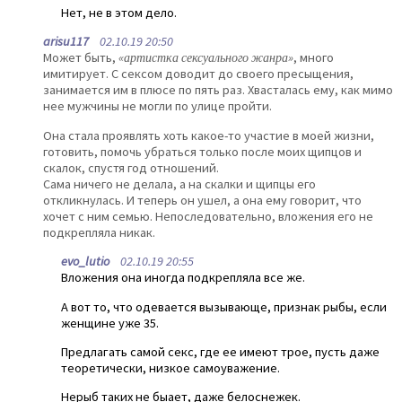
Нет, не в этом дело.
arisu117
02.10.19 20:50
Может быть,
«артистка сексуального жанра»
, много
имитирует. С сексом доводит до своего пресыщения,
занимается им в плюсе по пять раз. Хвасталась ему, как мимо
нее мужчины не могли по улице пройти.
Она стала проявлять хоть какое-то участие в моей жизни,
готовить, помочь убраться только после моих щипцов и
скалок, спустя год отношений.
Сама ничего не делала, а на скалки и щипцы его
откликнулась. И теперь он ушел, а она ему говорит, что
хочет с ним семью. Непоследовательно, вложения его не
подкрепляла никак.
evo_lutio
02.10.19 20:55
Вложения она иногда подкрепляла все же.
А вот то, что одевается вызывающе, признак рыбы, если
женщине уже 35.
Предлагать самой секс, где ее имеют трое, пусть даже
теоретически, низкое самоуважение.
Нерыб таких не быает, даже белоснежек.