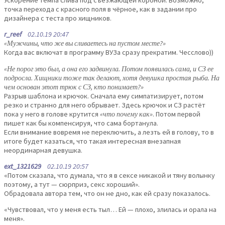
точка перехода с красного поля в чёрное, как в задании про
дизайнера с теста про хищников.
r_reef
02.10.19 20:47
«Мужчины, что же вы сливаетесь на пустом месте?»
Когда вас включат в программу ВУЗа сразу прекратим. Чесслово))
«Не порог это был, а она его задвинула. Потом появилась сама, и СЗ ее
подросла. Хищники тоже так делают, хотя девушка простая рыба. На
чем основан этот трюк с СЗ, кто понимает?»
Разрыв шаблона и крючок. Сначала ему симпатизирует, потом
резко и странно для него обрывает. Здесь крючок и СЗ растёт
пока у него в голове крутится
«что почему как»
. Потом первой
пишет как бы компенсируя, что сама бортанула.
Если внимание вовремя не переключить, а лезть ей в голову, то в
итоге будет казаться, что такая интересная внезапная
неординарная девушка.
ext_1321629
02.10.19 20:57
«Потом сказала, что думала, что я в сексе никакой и тяну волынку
поэтому, а тут — сюрприз, секс хороший».
Обрадовала автора тем, что он не дно, как ей сразу показалось.
«Чувствовал, что у меня есть тыл… Ей — плохо, злилась и орала на
меня».