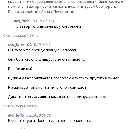
проститутку с
«абдоминальным типом ожирения»
. Кажется, еще
немного, и автор научится жить под плинтусом без короны.
Почти как рабыня Асия с Печориным.
evo_lutio
03.10.19 06:15
Но автор того письма другой совсем.
Комментарий удален
evo_lutio
03.10.19 06:12
Вы какую-то ерунду полную написали.
Она боится, она шипцует, но он сливается.
В себе ли вы?
Щипцы у вас получается способом опустить другого в минус.
Не щипцует она почти ничего, он сам даёт.
Дают не только хищницам, дают все минусы плюсам.
Комментарий удален
evo_lutio
03.10.19 06:30
Какая-то пурга. Полезный стресс, неполезный.