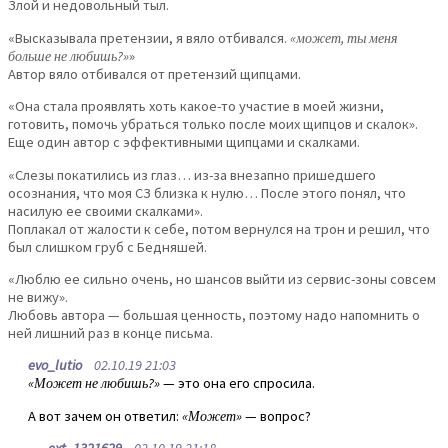
Злой и недовольный тыл.
«Высказывала претензии, я вяло отбивался.
«может, ты меня
больше не любишь?»
»
Автор вяло отбивался от претензий щипцами.
«Она стала проявлять хоть какое-то участие в моей жизни,
готовить, помочь убраться только после моих щипцов и скалок».
Еще один автор с эффективными щипцами и скалками.
«Слезы покатились из глаз… из-за внезапно пришедшего
осознания, что моя СЗ близка к нулю… После этого понял, что
насилую ее своими скалками».
Поплакал от жалости к себе, потом вернулся на трон и решил, что
был слишком груб с Бедняшей.
«Люблю ее сильно очень, но шансов выйти из сервис-зоны совсем
не вижу».
Любовь автора — большая ценность, поэтому надо напомнить о
ней лишний раз в конце письма.
evo_lutio
02.10.19 21:03
«Может не любишь?»
— это она его спросила.
А вот зачем он ответил:
«Может»
— вопрос?