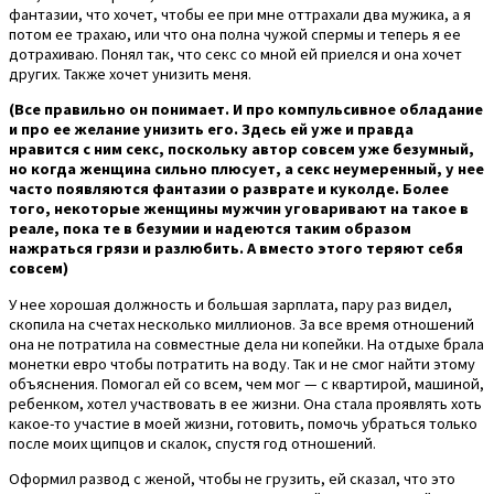
фантазии, что хочет, чтобы ее при мне оттрахали два мужика, а я
потом ее трахаю, или что она полна чужой спермы и теперь я ее
дотрахиваю. Понял так, что секс со мной ей приелся и она хочет
других. Также хочет унизить меня.
(Все правильно он понимает. И про компульсивное обладание
и про ее желание унизить его. Здесь ей уже и правда
нравится с ним секс, поскольку автор совсем уже безумный,
но когда женщина сильно плюсует, а секс неумеренный, у нее
часто появляются фантазии о разврате и куколде. Более
того, некоторые женщины мужчин уговаривают на такое в
реале, пока те в безумии и надеются таким образом
нажраться грязи и разлюбить. А вместо этого теряют себя
совсем)
У нее хорошая должность и большая зарплата, пару раз видел,
скопила на счетах несколько миллионов. За все время отношений
она не потратила на совместные дела ни копейки. На отдыхе брала
монетки евро чтобы потратить на воду. Так и не смог найти этому
объяснения. Помогал ей со всем, чем мог — с квартирой, машиной,
ребенком, хотел участвовать в ее жизни. Она стала проявлять хоть
какое-то участие в моей жизни, готовить, помочь убраться только
после моих щипцов и скалок, спустя год отношений.
Оформил развод с женой, чтобы не грузить, ей сказал, что это