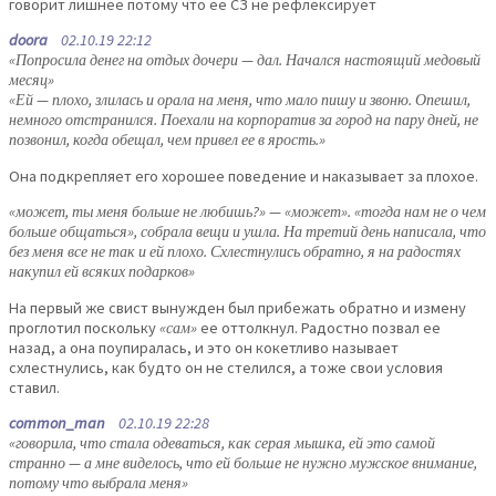
говорит лишнее потому что ее СЗ не рефлексирует
doora
02.10.19 22:12
«Попросила денег на отдых дочери — дал. Начался настоящий медовый
месяц»
«Ей — плохо, злилась и орала на меня, что мало пишу и звоню. Опешил,
немного отстранился. Поехали на корпоратив за город на пару дней, не
позвонил, когда обещал, чем привел ее в ярость.»
Она подкрепляет его хорошее поведение и наказывает за плохое.
«может, ты меня больше не любишь?» — «может». «тогда нам не о чем
больше общаться», собрала вещи и ушла. На третий день написала, что
без меня все не так и ей плохо. Схлестнулись обратно, я на радостях
накупил ей всяких подарков»
На первый же свист вынужден был прибежать обратно и измену
проглотил поскольку
«сам»
ее оттолкнул. Радостно позвал ее
назад, а она поупиралась, и это он кокетливо называет
схлестнулись, как будто он не стелился, а тоже свои условия
ставил.
common_man
02.10.19 22:28
«говорила, что стала одеваться, как серая мышка, ей это самой
странно — а мне виделось, что ей больше не нужно мужское внимание,
потому что выбрала меня»