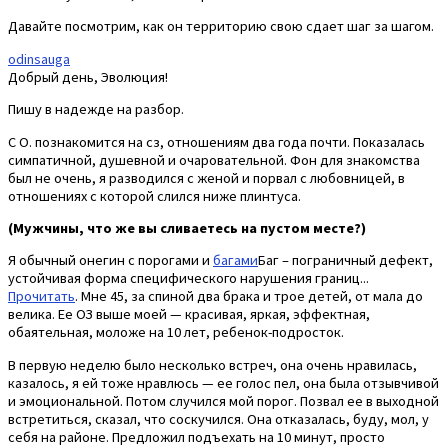
Давайте посмотрим, как он территорию свою сдает шаг за шагом.
odinsauga
Добрый день, Эволюция!
Пишу в надежде на разбор.
С О. познакомится на сз, отношениям два года почти. Показалась
симпатичной, душевной и очаровательной. Фон для знакомства
был не очень, я разводился с женой и порвал с любовницей, в
отношениях с которой слился ниже плинтуса.
(Мужчины, что же вы сливаетесь на пустом месте?)
Я обычный онегин с порогами и
багами
Баг – пограничный дефект,
устойчивая форма специфического нарушения границ...
Прочитать
. Мне 45, за спиной два брака и трое детей, от мала до
велика. Ее ОЗ выше моей — красивая, яркая, эффектная,
обаятельная, моложе на 10 лет, ребенок-подросток.
В первую неделю было несколько встреч, она очень нравилась,
казалось, я ей тоже нравлюсь — ее голос пел, она была отзывчивой
и эмоциональной. Потом случился мой порог. Позвал ее в выходной
встретиться, сказал, что соскучился. Она отказалась, буду, мол, у
себя на районе. Предложил подъехать на 10 минут, просто