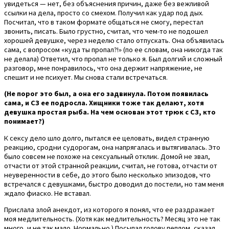
увидеться — нет, без объяснения причин, даже без вежливой
ссылки на дела, просто со смехом. Получил как удар под дых.
Посчитал, что в таком формате общаться не смогу, перестал
звонить, писать. Было грустно, считал, что чем-то не подошел
хорошей девушке, через неделю стало отпускать. Она объявилась
сама, с вопросом «куда ты пропал?!» (по ее словам, она никогда так
не делала) Ответил, что пропал не только я. Был долгий и сложный
разговор, мне понравилось, что она держит напряжение, не
спешит и не психует. Мы снова стали встречаться.
(Не порог это был, а она его задвинула. Потом появилась
сама, и СЗ ее подросла. Хищники тоже так делают, хотя
девушка простая рыба. На чем основан этот трюк с СЗ, кто
понимает?)
К сексу дело шло долго, пытался ее целовать, видел странную
реакцию, сродни судорогам, она напрягалась и вытягивалась. Это
было совсем не похоже на сексуальный отклик. Домой не звал,
отчасти от этой странной реакции, считал, не готова, отчасти от
неуверенности в себе, до этого было несколько эпизодов, что
встречался с девушками, быстро доводил до постели, но там меня
ждало фиаско. Не вставал.
Прислала злой анекдот, из которого я понял, что ее раздражает
моя медлительность. (Хотя как медлительность? Месяц это не так
много, и не так мало. Нормально.) Посыпал голову пеплом, сказал,