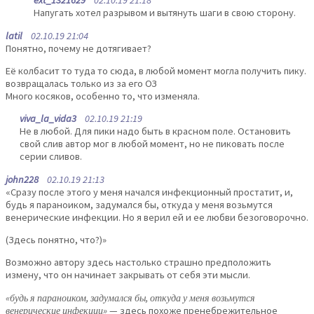
ext_1321629
02.10.19 21:18
Напугать хотел разрывом и вытянуть шаги в свою сторону.
latil
02.10.19 21:04
Понятно, почему не дотягивает?
Её колбасит то туда то сюда, в любой момент могла получить пику.
возвращалась только из за его ОЗ
Много косяков, особенно то, что изменяла.
viva_la_vida3
02.10.19 21:19
Не в любой. Для пики надо быть в красном поле. Остановить
свой слив автор мог в любой момент, но не пиковать после
серии сливов.
john228
02.10.19 21:13
«Сразу после этого у меня начался инфекционный простатит, и,
будь я параноиком, задумался бы, откуда у меня возьмутся
венерические инфекции. Но я верил ей и ее любви безоговорочно.
(Здесь понятно, что?)»
Возможно автору здесь настолько страшно предположить
измену, что он начинает закрывать от себя эти мысли.
«будь я параноиком, задумался бы, откуда у меня возьмутся
венерические инфекции»
— здесь похоже пренебрежительное