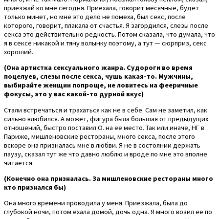
приезжай ко мне сегодня. Приехала, говорит месячные, будет
только минет, но мне это дело не помеха, был секс, после
которого, говорит, плакала от счастья. Я загордился, слезы после
секса это действительно редкость. Потом сказала, что думала, что
я в сексе никакой и тяну волынку поэтому, а тут — сюрприз, секс
хороший.
(Она артистка сексуального жанра. Судороги во время
поцелуев, слезы после секса, чушь какая-то. Мужчины,
выбирайте женщин попроще, не ловитесь на фееричные
фокусы, это у вас какой-то дурной вкус)
Стали встречаться и трахаться как не в себе. Сам не заметил, как
сильно влюбился. А может, фигура была большая от предыдущих
отношений, быстро поставил О. на ее место. Так или иначе, НГ в
Париже, мишленовские рестораны, много секса, после этого
вскоре она призналась мне в любви. Я не в состоянии держать
паузу, сказал тут же что давно люблю и вроде по мне это вполне
читается.
(Конечно она призналась. За мишленовские рестораны много
кто признался бы)
Она много времени проводила у меня. Приезжала, была до
глубокой ночи, потом ехала домой, дочь одна. Я много возил ее по