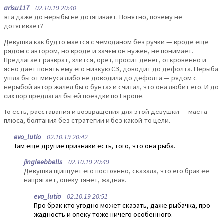
arisu117
02.10.19 20:40
эта даже до нерыбы не дотягивает. Понятно, почему не
дотягивает?
Девушка как будто мается с чемоданом без ручки — вроде еще
рядом с автором, но вроде и зачем он нужен, не понимает.
Предлагает разврат, злится, орет, просит денег, откровенно и
ясно дает понять ему его низкую СЗ, доводит до дефолта. Нерыба
ушла бы от минуса либо не доводила до дефолта — рядом с
нерыбой автор жалел бы о бунтах и считал, что она любит его. И до
сих пор предлагал бы ей поездки по Европе.
То есть, расставания и возвращения для этой девушки — маета
плюса, болтания без стратегии и без какой-то цели.
evo_lutio
02.10.19 20:42
Там еще другие признаки есть, того, что она рыба.
jingleebbells
02.10.19 20:49
Девушка щипцует его постоянно, сказала, что его брак её
напрягает, опеку тянет, жадная.
evo_lutio
02.10.19 20:51
Про брак кто угодно может сказать, даже рыбачка, про
жадность и опеку тоже ничего особенного.