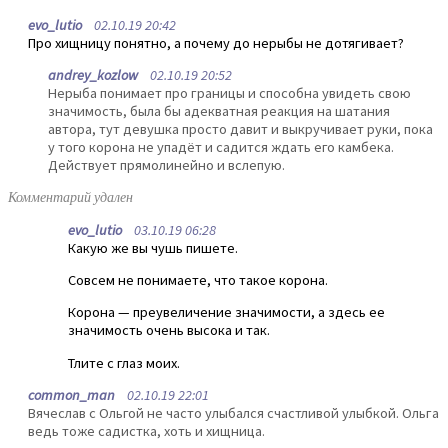
evo_lutio
02.10.19 20:42
Про хищницу понятно, а почему до нерыбы не дотягивает?
andrey_kozlow
02.10.19 20:52
Нерыба понимает про границы и способна увидеть свою
значимость, была бы адекватная реакция на шатания
автора, тут девушка просто давит и выкручивает руки, пока
у того корона не упадёт и садится ждать его камбека.
Действует прямолинейно и вслепую.
Комментарий удален
evo_lutio
03.10.19 06:28
Какую же вы чушь пишете.
Совсем не понимаете, что такое корона.
Корона — преувеличение значимости, а здесь ее
значимость очень высока и так.
Тлите с глаз моих.
common_man
02.10.19 22:01
Вячеслав с Ольгой не часто улыбался счастливой улыбкой. Ольга
ведь тоже садистка, хоть и хищница.