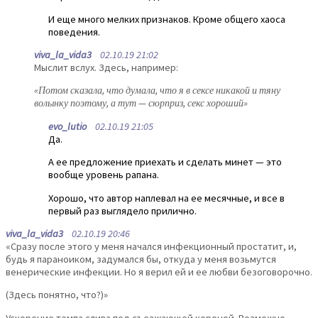
И еще много мелких признаков. Кроме общего хаоса
поведения.
viva_la_vida3
02.10.19 21:02
Мыслит вслух. Здесь, например:
«Потом сказала, что думала, что я в сексе никакой и тяну
волынку поэтому, а тут — сюрприз, секс хороший»
evo_lutio
02.10.19 21:05
Да.
А ее предложение приехать и сделать минет — это
вообще уровень рапана.
Хорошо, что автор наплевал на ее месячные, и все в
первый раз выглядело прилично.
viva_la_vida3
02.10.19 20:46
«Сразу после этого у меня начался инфекционный простатит, и,
будь я параноиком, задумался бы, откуда у меня возьмутся
венерические инфекции. Но я верил ей и ее любви безоговорочно.
(Здесь понятно, что?)»
Ускорение темпа слива под съезжающей короной. Возможно,