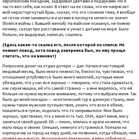
европейским поездкам, задаривал цветами и подарками. Но и
часто вел себя, как козел. В ответ на ее слова, что ее напрягает
мой нерасторгнутый брак, сказал, что это сложная тема, я вообще
не готов этим заниматься и штамп в паспорте ничего не значит
(боялся войны с бывшей женой). На майские психанул, не помню
почему, сказал про расставание и уехал с детьми на море. Было
больно, не выдержал, написал, сошлись.
(Здесь какая-то скалка его, после которой он слился. Не
помнит повод, хотя повод наверняка был, но ему проще
считать, что он виноват)
Попросила денег на отдых дочери — дал. Начался настоящий
медовый месяц, было много нежности, близости, чувствовал, что
отношения углубляются. Было много мелочей, которые меня
убеждали, что у нас все хорошо — говорила, что стала одеваться,
как серая мышка, ей это самой странно — а мне виделось, что ей
больше не нужно мужское внимание, потому что выбрала меня. Так
было до моей поездки — экзотический тур в далекую страну, мне
нужны такие мужские путешествия, уехать ото всех в ебеня,
поваляться в грязи, поделать что-то непривычное. Мне было
хорошо, чувствовал, что у меня есть тыл, ОНА, ждет меня, могу
заняться своей душой. Ей — плохо, злилась и орала на меня, что
мало пишу и звоню. Опешил, немного отстранился. Поехали на
корпоратив за город на пару дней, не позвонил, когда обещал, чем
привел ее в ярость. Высказывала претензии, я вяло отбивался.