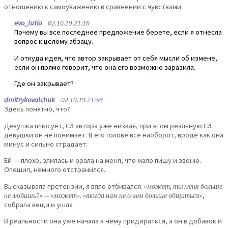
отношению к самоуважению в сравнении с чувствами
evo_lutio
02.10.19 21:16
Почему вы все последнее предложение берете, если я отнесла
вопрос к целому абзацу.
И откуда идея, что автор закрывает от себя мысли об измене,
если он прямо говорит, что она его возможно заразила.
Где он закрывает?
dmitrykovalchuk
02.10.19 21:56
Здесь понятно, что?
Девушка плюсует, СЗ автора уже низкая, при этом реальную СЗ
девушки он не понимает. В его голове все наоборот, вроде как она
минус и сильно страдает:
Ей — плохо, злилась и орала на меня, что мало пишу и звоню.
Опешил, немного отстранился.
Высказывала претензии, я вяло отбивался.
«может, ты меня больше
не любишь?» — «может». «тогда нам не о чем больше общаться»
,
собрала вещи и ушла
В реальности она уже начала к нему придираться, а он в добавок и