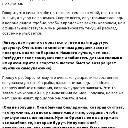
не хочется.
Говорит, что сильно любит, что хочет семью со мной, но что это
значит, я в упор не понимаю. Скорее всего, ее устраивает лошадь
в короне рядом. Удобно, чтобы я продолжал лежать ковриком, но в
официальном статусе. А мне цементировать текущий расклад
совсем не улыбается.
(Автор, вам нужно оторваться от нее и найти другую
девушку. Очень много симпатичных девушек захотят
поездить с вами по Европам. Намного лучше, чем она.
Разбудите свое самоуважение и займитесь детьми своими и
имиджем. Идите в спортзал. Железо быстро возвращает
мужчине самоуважение)
Прошу о разборе, потому что очень хочу вырасти из состояния
полурапана до хотя бы рыбы, дальше не заглядываю. Иначе
испорчу любые отношения, которые удастся завязать. Эти-то
завалил из хорошей СЗ, раньше винил ее, мол, Золушка, но все же
нет. Сам виноват, прошу помочь понять, в чем.
(Она не золушка. Она обычная белладонна, которая считает,
что мужчины, эти похотливые животные, созданы, чтобы
прислуживать женщинам. Нужно бросить ее и выдержать
все камбэки ее, которые будут. Не нужно к ней
возвращаться, она слишком много и долго была наверху,