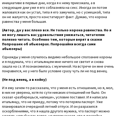
инициативе в первые дни, когда я к нему приезжала, а в
следующие дни уже я его соблазняла на секс. Иногда он потом
жаловался как он устал, типа я его замучила, но с усмешкой, типа
он не жалуется, просто констатирует факт. Думаю, что корона
равенства у меня большая.
(Автор, да у вас плохо все. Не только корона равенства. Но я
не могу лишать вас удовольствия унижаться, читателям
полезно читать. Особенно тем, которые верят в сказки
Попрошаек об абьюзерах. Попрошайки всегда сами
абьюзеры)
Однажды у меня случилось видимо небольшое сползание короны
и я подумала, что с итальянцем мне ничего не светит и снова
зашла на сз. И познакомилась с мужчиной. На встрече он мне очень
понравился, но у него было условие сразу чуть ли не под венец.
(Не под венец, а в койку)
И я ему зачем-то рассказала, что у меня есть отношения, но я, мол,
в них не уверена, хотя по сути никаких отношений не было. Он
сказал «разберешься, напиши», условие поставил. И я написала
итальянцу, что не приеду, потому что потеряла паспорт. Уже
планировался очередной летний отпуск. И он разразился
оскорблениями, что я нашла другого мужика, что паспорт можно
сделать новый и так далее, но потом сказал, что я достойна