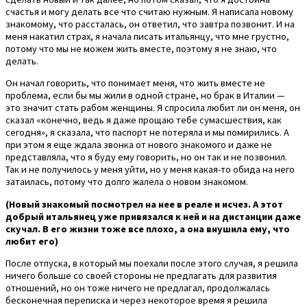
счастья и могу делать все что считаю нужным. Я написала новому
знакомому, что рассталась, он ответил, что завтра позвонит. И на
меня накатил страх, я начала писать итальянцу, что мне грустно,
потому что мы не можем жить вместе, поэтому я не знаю, что
делать.
Он начал говорить, что понимает меня, что жить вместе не
проблема, если бы мы жили в одной стране, но брак в Италии —
это значит стать рабом женщины. Я спросила любит ли он меня, он
сказал «конечно, ведь я даже прощаю тебе сумасшествия, как
сегодня», я сказала, что паспорт не потеряла и мы помирились. А
при этом я еще ждала звонка от нового знакомого и даже не
представляла, что я буду ему говорить, но он так и не позвонил.
Так и не получилось у меня уйти, но у меня какая-то обида на него
затаилась, потому что долго жалела о новом знакомом.
(Новый знакомый посмотрел на нее в реале и исчез. А этот
добрый итальянец уже привязался к ней и на дистанции даже
скучал. В его жизни тоже все плохо, а она внушила ему, что
любит его)
После отпуска, в который мы поехали после этого случая, я решила
ничего больше со своей стороны не предлагать для развития
отношений, но он тоже ничего не предлагал, продолжалась
бесконечная переписка и через некоторое время я решила