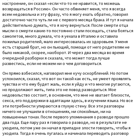
настроение, он сказал «если что-то не нравится, то можешь
возвращаться в Россию». Он часто обвиняет меня, что я всегда
всем недовольна и эту фразу, что я могу ехать обратно, говорил
достаточно часто чуть ли не с первого месяца брака. И тут я начала
действительно думать, что я хочу вернуться. После смерти отца
мысли о смерти какие-то постоянно стали посещать, стала бояться
самолетов, много думала, что я уехала в Италию и оставила
пожилых родителей, мало интересовалась их здоровьем. У меня
есть старший брат, но он пьющий, помощи от него родителям не
было никакой, скорее, наоборот. И через два месяца во время
очередной разборки я сказала, что может тогда лучше
развестись, если не можем ни о чем договориться.
Он прямо взбесился, наговорил мне кучу оскорблений. Но потом
успокоился, сказал, что вот он такой как есть, не умеет проявлять
чувства и что ему будет жаль, если я уйду и что многие ругаются,
но продолжают жить, типа это не повод разводиться. Мое
недовольство состоит, в основном, что мне не хватает близости,
секса, его поддержки в адаптации здесь, в изучении языка. Но все
эти потребности упираются в глухую стену. Все эти разговоры
ничего не улучшили в отношениях, ни спокойные, ни на
повышенных тонах. После первого упоминания о разводе прошло
два года. Еще пару раз я говорила о разводе, но в результате не
уходила, потом уже он начал в припадке злости говорить, чтобы я
уходила. Тогда я очень пугалась и начинала переводить разговор