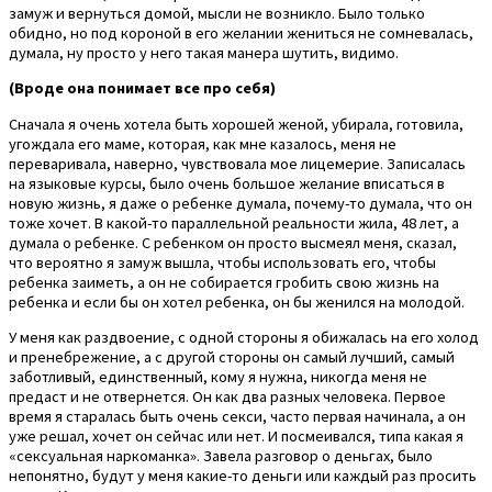
замуж и вернуться домой, мысли не возникло. Было только
обидно, но под короной в его желании жениться не сомневалась,
думала, ну просто у него такая манера шутить, видимо.
(Вроде она понимает все про себя)
Сначала я очень хотела быть хорошей женой, убирала, готовила,
угождала его маме, которая, как мне казалось, меня не
переваривала, наверно, чувствовала мое лицемерие. Записалась
на языковые курсы, было очень большое желание вписаться в
новую жизнь, я даже о ребенке думала, почему-то думала, что он
тоже хочет. В какой-то параллельной реальности жила, 48 лет, а
думала о ребенке. С ребенком он просто высмеял меня, сказал,
что вероятно я замуж вышла, чтобы использовать его, чтобы
ребенка заиметь, а он не собирается гробить свою жизнь на
ребенка и если бы он хотел ребенка, он бы женился на молодой.
У меня как раздвоение, с одной стороны я обижалась на его холод
и пренебрежение, а с другой стороны он самый лучший, самый
заботливый, единственный, кому я нужна, никогда меня не
предаст и не отвернется. Он как два разных человека. Первое
время я старалась быть очень секси, часто первая начинала, а он
уже решал, хочет он сейчас или нет. И посмеивался, типа какая я
«сексуальная наркоманка». Завела разговор о деньгах, было
непонятно, будут у меня какие-то деньги или каждый раз просить