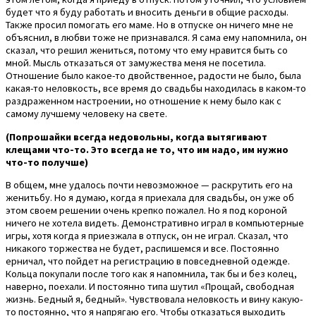
будет что я буду работать и вносить деньги в общие расходы.
Также просил помогать его маме. Но в отпуске он ничего мне не
объяснил, в любви тоже не признавался. Я сама ему напомнила, он
сказал, что решил жениться, потому что ему нравится быть со
мной. Мысль отказаться от замужества меня не посетила.
Отношение было какое-то двойственное, радости не было, была
какая-то неловкость, все время до свадьбы находилась в каком-то
раздраженном настроении, но отношение к нему было как с
самому лучшему человеку на свете.
(Попрошайки всегда недовольны, когда вытягивают
клещами что-то. Это всегда не то, что им надо, им нужно
что-то получше)
В общем, мне удалось почти невозможное — раскрутить его на
женитьбу. Но я думаю, когда я приехала для свадьбы, он уже об
этом своем решении очень крепко пожалел. Но я под короной
ничего не хотела видеть. Демонстративно играл в компьютерные
игры, хотя когда я приезжала в отпуск, он не играл. Сказал, что
никакого торжества не будет, распишемся и все. Постоянно
ерничал, что пойдет на регистрацию в повседневной одежде.
Кольца покупали после того как я напомнила, так бы и без колец,
наверно, поехали. И постоянно типа шутил «Прощай, свободная
жизнь. Бедный я, бедный». Чувствовала неловкость и вину какую-
то постоянно, что я напрягаю его. Чтобы отказаться выходить