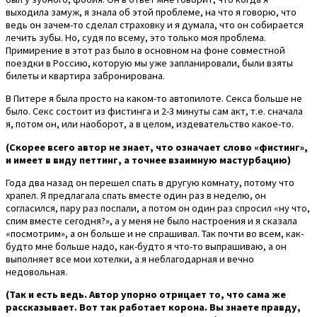
выходила замуж, я знала об этой проблеме, на что я говорю, что
ведь он зачем-то сделал страховку и я думала, что он собирается
лечить зубы. Но, судя по всему, это только моя проблема.
Примирение в этот раз было в основном на фоне совместной
поездки в Россию, которую мы уже запланировали, были взяты
билеты и квартира забронирована.
В Питере я была просто на каком-то автопилоте. Секса больше не
было. Секс состоит из фистинга и 2-3 минуты сам акт, т.е. сначала
я, потом он, или наоборот, а в целом, издевательство какое-то.
(Скорее всего автор не знает, что означает слово «фистинг»,
и имеет в виду петтинг, а точнее взаимную мастурбацию)
Года два назад он перешел спать в другую комнату, потому что
храпел. Я предлагала спать вместе один раз в неделю, он
согласился, пару раз поспали, а потом он один раз спросил «ну что,
спим вместе сегодня?», а у меня не было настроения и я сказала
«посмотрим», а он больше и не спрашивал. Так почти во всем, как-
будто мне больше надо, как-будто я что-то выпрашиваю, а он
выполняет все мои хотелки, а я неблагодарная и вечно
недовольная.
(Так и есть ведь. Автор упорно отрицает то, что сама же
рассказывает. Вот так работает корона. Вы знаете правду,