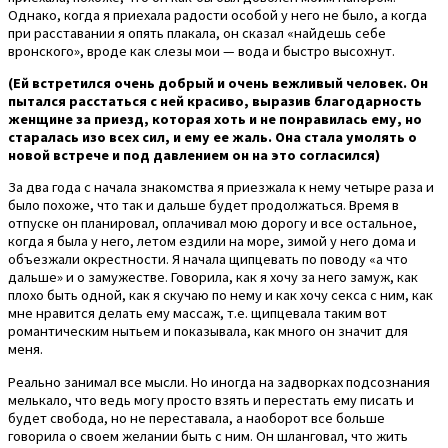
Однако, когда я приехала радости особой у него не было, а когда
при расставании я опять плакала, он сказал «найдешь себе
вронского», вроде как слезы мои — вода и быстро высохнут.
(Ей встретился очень добрый и очень вежливый человек. Он
пытался расстаться с ней красиво, выразив благодарность
женщине за приезд, которая хоть и не понравилась ему, но
старалась изо всех сил, и ему ее жаль. Она стала умолять о
новой встрече и под давлением он на это согласился)
За два года с начала знакомства я приезжала к нему четыре раза и
было похоже, что так и дальше будет продолжаться. Время в
отпуске он планировал, оплачивал мою дорогу и все остальное,
когда я была у него, летом ездили на море, зимой у него дома и
объезжали окрестности. Я начала щипцевать по поводу «а что
дальше» и о замужестве. Говорила, как я хочу за него замуж, как
плохо быть одной, как я скучаю по нему и как хочу секса с ним, как
мне нравится делать ему массаж, т.е. щипцевала таким вот
романтическим нытьем и показывала, как много он значит для
меня.
Реально занимал все мысли. Но иногда на задворках подсознания
мелькало, что ведь могу просто взять и перестать ему писать и
будет свобода, но не переставала, а наоборот все больше
говорила о своем желании быть с ним. Он шланговал, что жить