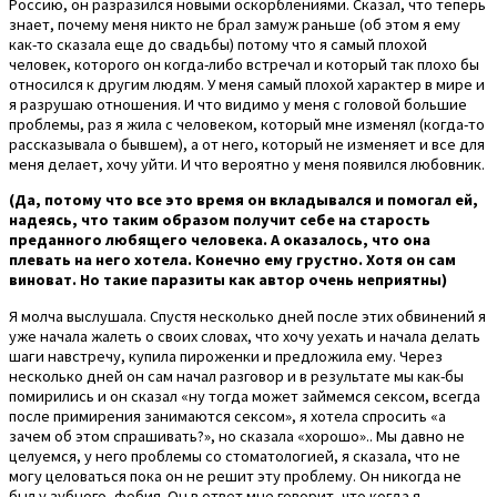
Россию, он разразился новыми оскорблениями. Сказал, что теперь
знает, почему меня никто не брал замуж раньше (об этом я ему
как-то сказала еще до свадьбы) потому что я самый плохой
человек, которого он когда-либо встречал и который так плохо бы
относился к другим людям. У меня самый плохой характер в мире и
я разрушаю отношения. И что видимо у меня с головой большие
проблемы, раз я жила с человеком, который мне изменял (когда-то
рассказывала о бывшем), а от него, который не изменяет и все для
меня делает, хочу уйти. И что вероятно у меня появился любовник.
(Да, потому что все это время он вкладывался и помогал ей,
надеясь, что таким образом получит себе на старость
преданного любящего человека. А оказалось, что она
плевать на него хотела. Конечно ему грустно. Хотя он сам
виноват. Но такие паразиты как автор очень неприятны)
Я молча выслушала. Спустя несколько дней после этих обвинений я
уже начала жалеть о своих словах, что хочу уехать и начала делать
шаги навстречу, купила пироженки и предложила ему. Через
несколько дней он сам начал разговор и в результате мы как-бы
помирились и он сказал «ну тогда может займемся сексом, всегда
после примирения занимаются сексом», я хотела спросить «а
зачем об этом спрашивать?», но сказала «хорошо».. Мы давно не
целуемся, у него проблемы со стоматологией, я сказала, что не
могу целоваться пока он не решит эту проблему. Он никогда не
был у зубного, фобия. Он в ответ мне говорит, что когда я