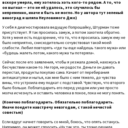
вскоре умерла, ему хотелось хоть кого-то рядом. А то, что
он выгнал — это не ей удалось, это случилось бы
непременно, иначе и быть не могло. Но у автора тут зеленый
виноград и шляпа Неуловимого Джо)
У себя я диагностировала ведущую Попрошайку, Штурман тоже
присутствует. Я так просилась замуж, а потом захотела обратно.
Хотя у меня есть подозрение, что то, что я просилась замуж ему не
было неприятно, снисходительно сочувствовал такой моей
слабости. Любил повторять «где ты еще найдешь такого мужа» или
«будешь жалеть потом, какого мужа ты потеряла».
Сейчас после его заявления, чтобы я уезжала домой, нахожусь в
бесчувствии каком-то. Ни горя, ни радости. Деньги он давать
перестал, продукты покупаю сама. Качает от перебирания
антишкатулки и нытья, как мне было с ним тяжело, до чувства
вины, что устроила ему подкат с подставой. Чувствую, что второго
было больше. Поблагодарить его перед уходом или уже просто
молча исчезнуть и оставить человека в покое, пока не могу понять.
(Конечно поблагодарить. Обязательно поблагодарить.
Иначе поедете навстречу невзгодам, с такой нечистой
совестью)
Если вдруг начнет говорить со мной, боюсь, что опять останусь.
Например, он может спросить «Ну так что, ты точно решила