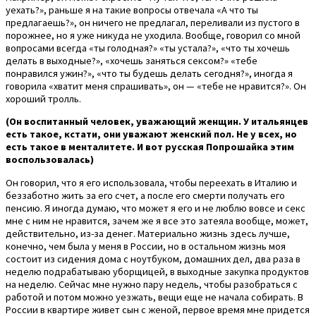
уехать?», раньше я на такие вопросы отвечала «А что ты
предлагаешь?», он ничего не предлагал, переливали из пустого в
порожнее, но я уже никуда не уходила. Вообще, говорил со мной
вопросами всегда «ты голодная?» «ты устала?», «что ты хочешь
делать в выходные?», «хочешь заняться сексом?» «тебе
понравился ужин?», «что ты будешь делать сегодня?», иногда я
говорила «хватит меня спрашивать», он — «тебе не нравится?». Он
хороший тролль.
(Он воспитанный человек, уважающий женщин. У итальянцев
есть такое, кстати, они уважают женский пол. Не у всех, но
есть такое в менталитете. И вот русская Попрошайка этим
воспользовалась)
Он говорил, что я его использовала, чтобы переехать в Италию и
беззаботно жить за его счет, а после его смерти получать его
пенсию. Я иногда думаю, что может я его и не люблю вовсе и секс
мне с ним не нравится, зачем же я все это затеяла вообще, может,
действительно, из-за денег. Материально жизнь здесь лучше,
конечно, чем была у меня в России, но в остальном жизнь моя
состоит из сидения дома с ноутбуком, домашних дел, два раза в
неделю подрабатываю уборщицей, в выходные закупка продуктов
на неделю. Сейчас мне нужно пару недель, чтобы разобраться с
работой и потом можно уезжать, вещи еще не начала собирать. В
России в квартире живет сын с женой, первое время мне придется