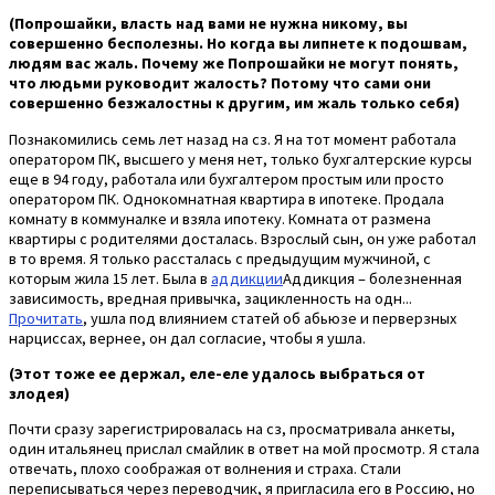
(Попрошайки, власть над вами не нужна никому, вы
совершенно бесполезны. Но когда вы липнете к подошвам,
людям вас жаль. Почему же Попрошайки не могут понять,
что людьми руководит жалость? Потому что сами они
совершенно безжалостны к другим, им жаль только себя)
Познакомились семь лет назад на сз. Я на тот момент работала
оператором ПК, высшего у меня нет, только бухгалтерские курсы
еще в 94 году, работала или бухгалтером простым или просто
оператором ПК. Однокомнатная квартира в ипотеке. Продала
комнату в коммуналке и взяла ипотеку. Комната от размена
квартиры с родителями досталась. Взрослый сын, он уже работал
в то время. Я только рассталась с предыдущим мужчиной, с
которым жила 15 лет. Была в
аддикции
Аддикция – болезненная
зависимость, вредная привычка, зацикленность на одн...
Прочитать
, ушла под влиянием статей об абьюзе и перверзных
нарциссах, вернее, он дал согласие, чтобы я ушла.
(Этот тоже ее держал, еле-еле удалось выбраться от
злодея)
Почти сразу зарегистрировалась на сз, просматривала анкеты,
один итальянец прислал смайлик в ответ на мой просмотр. Я стала
отвечать, плохо соображая от волнения и страха. Стали
переписываться через переводчик, я пригласила его в Россию, но