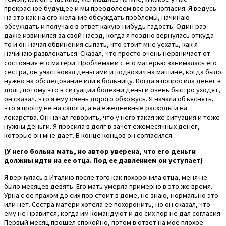
прекрасное будущее и мы преодолеем все разногласия. Я ведусь
на это как на его желание обсуждать проблемы, начинаю
обсуждать и получаю в ответ какую-нибудь гадость. Один раз
даже извинился за свой наезд, когда я поздно вернулась откуда-
то и он начал обвинения сыпать, что стоит мне уехать, как я
начинаю развлекаться. Сказал, что просто очень нервничает от
состояния его матери. Проблемами с его матерью занималась его
сестра, он участвовал деньгами и подвозил на машине, когда было
нужно на обследование или в больницу. Когда я попросила денег в
долг, потому что в ситуации болезни деньги очень быстро уходят,
он сказал, что я ему очень дорого обхожусь. Я начала объяснять,
что я прошу не на сапоги, а на ежедневные расходы и на
лекарства. Он начал говорить, что у него такая же ситуация и тоже
нужны деньги. Я просила в долг в зачет ежемесячных денег,
которые он мне дает. В конце концов он согласился.
(У него больна мать, но автор уверена, что его деньги
должны идти на ее отца. Под ее давлением он уступает)
Я вернулась в Италию после того как похоронила отца, меня не
было месяцев девять. Его мать умерла примерно в это же время.
Урна с ее прахом до сих пор стоит в доме, не знаю, нормально это
или нет. Сестра матери хотела ее похоронить, но он сказал, что
ему не нравится, когда им командуют и до сих пор не дал согласия.
Первый месяц прошел спокойно, потом в ответ на мое плохое