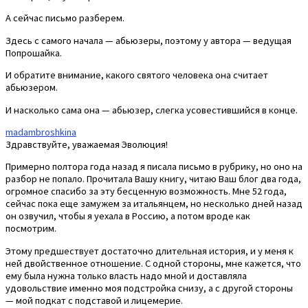
А сейчас письмо разберем.
Здесь с самого начала — абьюзеры, поэтому у автора — ведущая
Попрошайка.
И обратите внимание, какого святого человека она считает
абьюзером.
И насколько сама она — абьюзер, слегка усовестившийся в конце.
madambroshkina
Здравствуйте, уважаемая Эволюция!
Примерно полтора года назад я писала письмо в рубрику, но оно на
разбор не попало. Прочитала Вашу книгу, читаю Ваш блог два года,
огромное спасибо за эту бесценную возможность. Мне 52 года,
сейчас пока еще замужем за итальянцем, но несколько дней назад
он озвучил, чтобы я уехала в Россию, а потом вроде как
посмотрим.
Этому предшествует достаточно длительная история, и у меня к
ней двойственное отношение. С одной стороны, мне кажется, что
ему была нужна только власть надо мной и доставляла
удовольствие именно моя подстройка снизу, а с другой стороны
— мой подкат с подставой и лицемерие.