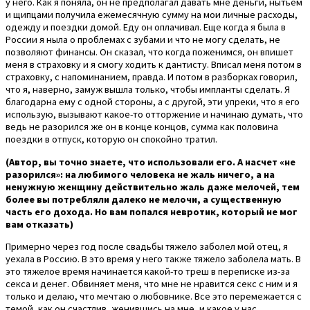
у него. Как я поняла, он не предполагал давать мне деньги, нытьем
и щипцами получила ежемесячную сумму на мои личные расходы,
одежду и поездки домой. Еду он оплачивал. Еще когда я была в
России я ныла о проблемах с зубами и что не могу сделать, не
позволяют финансы. Он сказал, что когда поженимся, он впишет
меня в страховку и я смогу ходить к дантисту. Вписал меня потом в
страховку, с напоминанием, правда. И потом в разборках говорил,
что я, наверно, замуж вышла только, чтобы импланты сделать. Я
благодарна ему с одной стороны, а с другой, эти упреки, что я его
использую, вызывают какое-то отторжение и начинаю думать, что
ведь не разорился же он в конце концов, сумма как половина
поездки в отпуск, которую он спокойно тратил.
(Автор, вы точно знаете, что использовали его. А насчет «не
разорился»: на любимого человека не жаль ничего, а на
ненужную женщину действительно жаль даже мелочей, тем
более вы потребляли далеко не мелочи, а существенную
часть его дохода. Но вам попался невротик, который не мог
вам отказать)
Примерно через год после свадьбы тяжело заболел мой отец, я
уехала в Россию. В это время у него также тяжело заболела мать. В
это тяжелое время начинается какой-то треш в переписке из-за
секса и денег. Обвиняет меня, что мне не нравится секс с ним и я
только и делаю, что мечтаю о любовнике. Все это перемежается с
темой, как он счастлив, женившись на мне, и какое у нас