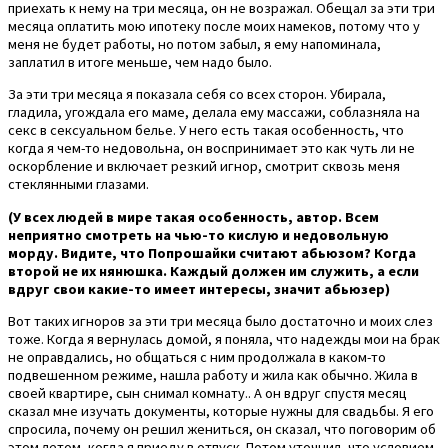
приехать к нему на три месяца, он не возражал. Обещал за эти три
месяца оплатить мою ипотеку после моих намеков, потому что у
меня не будет работы, но потом забыл, я ему напоминала,
заплатил в итоге меньше, чем надо было.
За эти три месяца я показала себя со всех сторон. Убирала,
гладила, угождала его маме, делала ему массажи, соблазняла на
секс в сексуальном белье. У него есть такая особенность, что
когда я чем-то недовольна, он воспринимает это как чуть ли не
оскорбление и включает резкий игнор, смотрит сквозь меня
стеклянными глазами.
(У всех людей в мире такая особенность, автор. Всем
неприятно смотреть на чью-то кислую и недовольную
морду. Видите, что Попрошайки считают абьюзом? Когда
второй не их нянюшка. Каждый должен им служить, а если
вдруг свои какие-то имеет интересы, значит абьюзер)
Вот таких игноров за эти три месяца было достаточно и моих слез
тоже. Когда я вернулась домой, я поняла, что надежды мои на брак
не оправдались, но общаться с ним продолжала в каком-то
подвешенном режиме, нашла работу и жила как обычно. Жила в
своей квартире, сын снимал комнату.. А он вдруг спустя месяц
сказал мне изучать документы, которые нужны для свадьбы. Я его
спросила, почему он решил жениться, он сказал, что поговорим об
этом летом, когда я приеду в отпуск. Потом уточнил, что условием