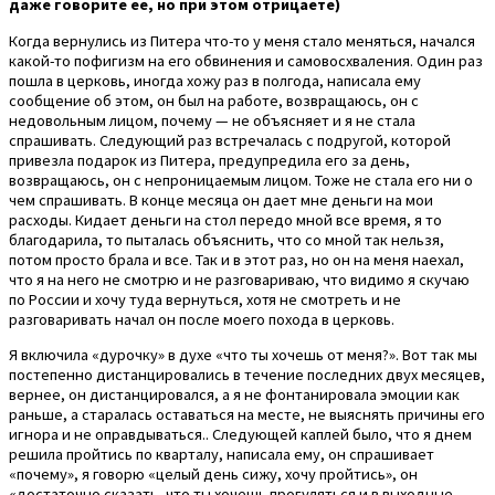
даже говорите ее, но при этом отрицаете)
Когда вернулись из Питера что-то у меня стало меняться, начался
какой-то пофигизм на его обвинения и самовосхваления. Один раз
пошла в церковь, иногда хожу раз в полгода, написала ему
сообщение об этом, он был на работе, возвращаюсь, он с
недовольным лицом, почему — не объясняет и я не стала
спрашивать. Следующий раз встречалась с подругой, которой
привезла подарок из Питера, предупредила его за день,
возвращаюсь, он с непроницаемым лицом. Тоже не стала его ни о
чем спрашивать. В конце месяца он дает мне деньги на мои
расходы. Кидает деньги на стол передо мной все время, я то
благодарила, то пыталась объяснить, что со мной так нельзя,
потом просто брала и все. Так и в этот раз, но он на меня наехал,
что я на него не смотрю и не разговариваю, что видимо я скучаю
по России и хочу туда вернуться, хотя не смотреть и не
разговаривать начал он после моего похода в церковь.
Я включила «дурочку» в духе «что ты хочешь от меня?». Вот так мы
постепенно дистанцировались в течение последних двух месяцев,
вернее, он дистанцировался, а я не фонтанировала эмоции как
раньше, а старалась оставаться на месте, не выяснять причины его
игнора и не оправдываться.. Следующей каплей было, что я днем
решила пройтись по кварталу, написала ему, он спрашивает
«почему», я говорю «целый день сижу, хочу пройтись», он
«достаточно сказать, что ты хочешь прогуляться и в выходные