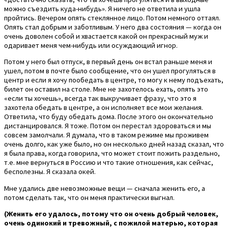
можно съездить куда-нибудь». Я ничего не ответила и ушла
пройтись. Вечером опять стеклянное лицо. Потом немного оттаял.
Опять стал добрым и заботливым. У него два состояния — когда он
очень доволен собой и хвастается какой он прекрасный муж и
одаривает меня чем-нибудь или осуждающий игнор.
Потом у него был отпуск, в первый день он встал раньше меня и
ушел, потом в почте было сообщение, что он ушел прогуляться в
центр и если я хочу пообедать в центре, то могу к нему подъехать,
билет он оставил на столе. Мне не захотелось ехать, опять это
«если ты хочешь», всегда так выкручивает фразу, что это я
захотела обедать в центре, а он исполняет все мои желания.
Ответила, что буду обедать дома. После этого он окончательно
дистанцировался. Я тоже. Потом он перестал здороваться и мы
совсем замолчали. Я думала, что в таком режиме мы проживем
очень долго, как уже было, но он несколько дней назад сказал, что
я была права, когда говорила, что может стоит пожить раздельно,
т.е. мне вернуться в Россию и что такие отношения, как сейчас,
бесполезны. Я сказала окей.
Мне удались две невозможные вещи — сначала женить его, а
потом сделать так, что он меня практически выгнал.
(Женить его удалось, потому что он очень добрый человек,
очень одинокий и тревожный, с пожилой матерью, которая