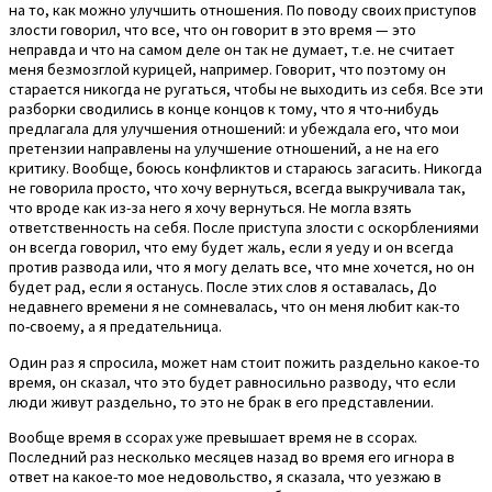
на то, как можно улучшить отношения. По поводу своих приступов
злости говорил, что все, что он говорит в это время — это
неправда и что на самом деле он так не думает, т.е. не считает
меня безмозглой курицей, например. Говорит, что поэтому он
старается никогда не ругаться, чтобы не выходить из себя. Все эти
разборки сводились в конце концов к тому, что я что-нибудь
предлагала для улучшения отношений: и убеждала его, что мои
претензии направлены на улучшение отношений, а не на его
критику. Вообще, боюсь конфликтов и стараюсь загасить. Никогда
не говорила просто, что хочу вернуться, всегда выкручивала так,
что вроде как из-за него я хочу вернуться. Не могла взять
ответственность на себя. После приступа злости с оскорблениями
он всегда говорил, что ему будет жаль, если я уеду и он всегда
против развода или, что я могу делать все, что мне хочется, но он
будет рад, если я останусь. После этих слов я оставалась, До
недавнего времени я не сомневалась, что он меня любит как-то
по-своему, а я предательница.
Один раз я спросила, может нам стоит пожить раздельно какое-то
время, он сказал, что это будет равносильно разводу, что если
люди живут раздельно, то это не брак в его представлении.
Вообще время в ссорах уже превышает время не в ссорах.
Последний раз несколько месяцев назад во время его игнора в
ответ на какое-то мое недовольство, я сказала, что уезжаю в