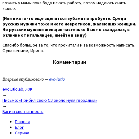
пожить у мамы пока буду искать работу, потом надеюсь снять
жилье.
(Или в кого-то еще вцепиться зубами попробуете. Среди
русских мужчин тоже много невротиков, жалеющих женщин.
Но русские мужики женщин частенько бьют в скандалах, в
отличие от итальянцев, имейте в виду)
Спасибо большое за то, что прочитали и за возможность написать.
С уважением, Ирина.
Комментарии
Впервые опубликовано —
evo-lutio
evolutiolab
,
ЖЖ
Post
←
Письмо: «Прибил свою СЗ около нуля гвоздями»
navigation
→
Баги и спонтанность
Главная
Блог
Сериал