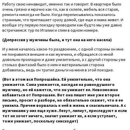
Работу свою ненавидит, именно так и говорит. В квартире было
очень грязно и мрачно как-то, как в склепе, мебель вся старая,
ремонта никогда не было. Когда переписывались показалось
странным, что приглашает сразу домой, где еще и мама живет. И
вообще эту первую поездку проводили как-будто мы уже давно
встречаемся: тур по Италии и спим в одном номере.
(Депрессия у мужчины была, и тут она на него насела)
И у меня началось какое-то раздвоение, с одной стороны он мне
не понравился внешне и как мужчина, и обращался со мной
довольно прохладно и даже унизительно, а с другой стороны уже
столько фантазий было о нем и материальная сторона
добавилась, ведь он тратил деньги на меня в этой поездке.
(Вот в этом вся Попрошайка. Ей унизительно, что она
унижается. Сама унижается, наседая на равнодушного
мужчину, но ей кажется, что он унижает ее. Невозможно
избавиться от Попрошаек. Вот она пишет мне уже второе
письмо, просит о разборе, но обязательно скажет, что я ее
унизила. Причем ворвалась к ней в жизнь и снасильничала. А с
мужчинами у них еще хуже. Лезут, липнут, преследуют и если
тот не хочет ничего, значит унижает их, а если уступает,
тоже унижает, поскольку снисходит)