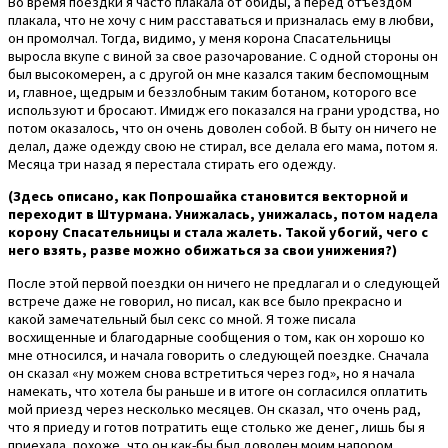
Во время поездки я часто плакала от обиды, а перед отъездом
плакала, что не хочу с ним расставаться и призналась ему в любви,
он промолчал. Тогда, видимо, у меня корона Спасательницы
выросла вкупе с виной за свое разочарование. С одной стороны он
был высокомерен, а с другой он мне казался таким беспомощным
и, главное, щедрым и беззлобным таким ботаном, которого все
используют и бросают. Имидж его показался на грани уродства, но
потом оказалось, что он очень доволен собой. В быту он ничего не
делал, даже одежду свою не стирал, все делала его мама, потом я.
Месяца три назад я перестала стирать его одежду.
(Здесь описано, как Попрошайка становится векторной и
переходит в Штурмана. Унижалась, унижалась, потом надела
корону Спасательницы и стала жалеть. Такой убогий, чего с
него взять, разве можно обижаться за свои унижения?)
После этой первой поездки он ничего не предлагал и о следующей
встрече даже не говорил, но писал, как все было прекрасно и
какой замечательный был секс со мной. Я тоже писала
восхищенные и благодарные сообщения о том, как он хорошо ко
мне относился, и начала говорить о следующей поездке. Сначала
он сказал «ну можем снова встретиться через год», но я начала
намекать, что хотела бы раньше и в итоге он согласился оплатить
мой приезд через несколько месяцев. Он сказал, что очень рад,
что я приеду и готов потратить еще столько же денег, лишь бы я
приехала, похоже, что он как-бы был доволен моим напором.