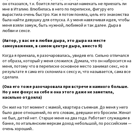
он отказался, т.к. боится летать и начал намекать не приехать ли
мне в Италию. Влюбилась в него по переписке, фигуру его
вырастила очень быстро. Как я потом поняла, цель его знакомства
была найти девушку для отпуска. А у меня навязчивая идея, чтобы
меня взяли замуж, быть нужной, любимой и так далее. Дыра в
любви и сексе.
(Автор, у вас не в любви дыра, это дыра на месте
самоуважения, в самом центре дыра, вместо Я)
Когда я приехала, я разочаровалась, увидев его. Сильно отличался
от образа, который у меня сложился. Думала, что он набросится на
меня, потому что в переписке основное место занимал секс, но в
результате я сама его склонила к сексу и, что называется, сама все
сделала.
(Она его тоже разочаровала при встрече и намного больше.
Но у нее фокус на себе и она этого даже не заметила,
насильно отдоила)
Он жил на тот момент с мамой, квартира съемная. До меня у него
было двое отношений, по его словам, девушки его бросили. Женат
не был, детей нет. Старше меня на два года. Работает служащим в
банке, по итальянским меркам доход небольшой, по российским —
очень хороший..