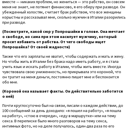
вместе — никаких проблем, но жениться — это рабство, он совсем
меня не знает, не потянет финансово, я его оберу при разводе. Он
убежденный холостяк, считает брак рабством, что все женщины
корыстны и рассказывал мне, сколько мужчин в Италии разорились
при разводе.
(Посмотрите, какой сюр у Попрошайки в голове. Она мечтает
о свободе, но сама при этом насилует мужчину, который
просит избавить от рабства. От чего свободы ищет
Попрошайка? От своей жадности)
Также что его зарплаты не хватит, чтобы содержать и мать и жену.
Но чтобы жить в Италии без брака надо иметь работу, и я стала
учить язык и искать работу в Италии, чтобы жить вместе. Иногда
чувствовала свою униженность, но прикрывала это короной, что
он тратит на меня деньги, постоянно пишет мне и беспокоится
обо мне.
(Короной она называет факты. Он действительно заботится
о ней)
Почти круглосуточно был на связи, писали о каждом действии, до
100 сообщений за день доходило: «я пошел на работу», «я пошла
на работу», «стою в очереди», «еду в маршрутке» или на тему
секса. В переписке было много разговоров на тему секса,
интимных фото, но на деле получалось, один-два раза по его