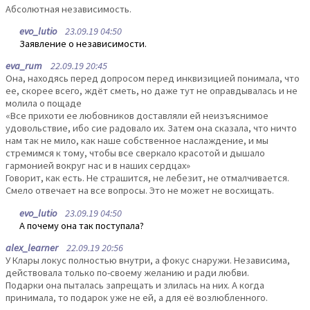
Абсолютная независимость.
evo_lutio
23.09.19 04:50
Заявление о независимости.
eva_rum
22.09.19 20:45
Она, находясь перед допросом перед инквизицией понимала, что
ее, скорее всего, ждёт сметь, но даже тут не оправдывалась и не
молила о пощаде
«Все прихоти ее любовников доставляли ей неизъяснимое
удовольствие, ибо сие радовало их. Затем она сказала, что ничто
нам так не мило, как наше собственное наслаждение, и мы
стремимся к тому, чтобы все сверкало красотой и дышало
гармонией вокруг нас и в наших сердцах»
Говорит, как есть. Не страшится, не лебезит, не отмалчивается.
Смело отвечает на все вопросы. Это не может не восхищать.
evo_lutio
23.09.19 04:50
А почему она так поступала?
alex_learner
22.09.19 20:56
У Клары локус полностью внутри, а фокус снаружи. Независима,
действовала только по-своему желанию и ради любви.
Подарки она пыталась запрещать и злилась на них. А когда
принимала, то подарок уже не ей, а для её возлюбленного.