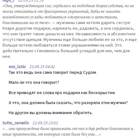
olga_l
22.09.19 21:59
«Она, утверждающая сие, сердилась на подобные безрассудства, но не
могла отказаться от драгоценных украшений, дабы не лишать
возлюбленного услады любоваться ожерельями и запястьями,
блиставшими на ее теле»
. — мужчины сами хотели дарить сестре
Кларе дорогие подарки, наряжать ее, радовать, а она сердилась,
что они тратят такие деньги на нее. Независимость и абсолютное
отсутствие щипцов. Мужчины еще больше любили ее за это, и еще
больше хотели любоваться этими украшениями на ней. Это
действительно становилось большей усладой для них, чем для
нее.
evo_lutio
23.09.19 04:42
Так это ведь она сама говорит перед Судом.
Мало ли что она говорит?
Все приводят ее слова про подарки как бескорыстие.
А что, она должна была сказать, что разоряла этих мужчин?
На другое вы должны внимание обратить.
tutta_cervello
22.09.19 23:01
«…она принуждена была принимать от них в дар редкие благовония и
иные приятности, от которых сама была без ума…»