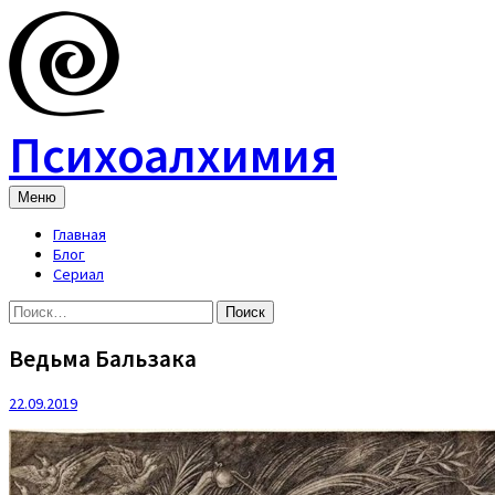
Skip
to
content
Психоалхимия
Меню
Главная
Блог
Сериал
Найти:
Ведьма Бальзака
22.09.2019