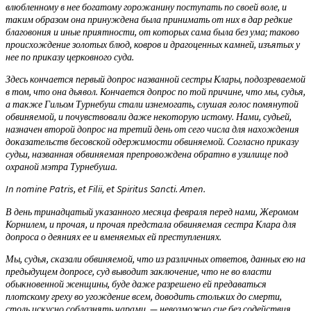
влюбленному в нее богатому горожанину поступать по своей воле, и
таким образом она принуждена была принимать от них в дар редкие
благовония и иные приятности, от которых сама была без ума; таково
происхождение золотых блюд, ковров и драгоценных камней, изъятых у
нее по приказу церковного суда.
Здесь кончается первый допрос названной сестры Клары, подозреваемой
в том, что она дьявол. Кончается допрос по той причине, что мы, судья,
а также Гильом Турнебуш стали изнемогать, слушая голос помянутой
обвиняемой, и почувствовали даже некоторую истому. Нами, судьей,
назначен второй допрос на третий день от сего числа для нахождения
доказательств бесовской одержимости обвиняемой. Согласно приказу
судьи, названная обвиняемая препровождена обратно в узилище под
охраной мэтра Турнебуша.
In nomine Patris, et Filii, et Spiritus Sancti. Amen.
В день тринадцатый указанного месяца февраля перед нами, Жеромом
Корнилем, и прочая, и прочая предстала обвиняемая сестра Клара для
допроса о деяниях ее и вменяемых ей преступлениях.
Мы, судья, сказали обвиняемой, что из различных ответов, данных ею на
предыдущем допросе, суд выводит заключение, что не во власти
обыкновенной женщины, буде даже разрешено ей предаваться
плотскому греху во угождение всем, доводить стольких до смерти,
столь искусно соблазнять чарами, — невозможно сие без содействия