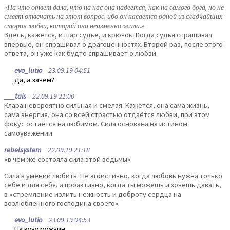
«На что ответ дала, что на нас она надеется, как на самого бога, но не
смеет отвечать на этот вопрос, ибо он касается одной из сладчайших
сторон любви, которой она неизменно жила.»
Здесь, кажется, и шар судье, и крючок. Когда судья спрашивал
впервые, он спрашивал о драгоценностях. Второй раз, после этого
ответа, он уже как будто спрашивает о любви.
evo_lutio
23.09.19 04:51
Да, а зачем?
___tais
22.09.19 21:00
Клара невероятно сильная и смелая. Кажется, она сама жизнь,
сама энергия, она со всей страстью отдаётся любви, при этом
фокус остаётся на любимом. Сила основана на истином
самоуважении.
rebelsystem
22.09.19 21:18
«в чем же состояла сила этой ведьмы»
Сила в умении любить. Не эгоистично, когда любовь нужна только
себе и для себя, а проактивно, когда ты можешь и хочешь давать,
в «стремление излить нежность и доброту сердца на
возлюбленного господина своего».
evo_lutio
23.09.19 04:53
На кучу мужчин.