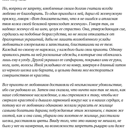
Но, вопреки ее запрету, влюбленные своим долгом считали всегда
любезно ее благодарить. То один приходил к ней, дарил ей жемчужную
пряжку, говоря: «Вот доказательство, что я не ошибся и атласная
твоя кожа своей белизной превосходит жемчуга». Говоря так, он
надевал жемчуг ей на шею, целуя ее страстно. Она, утверждающая сие,
сердилась на подобные безрассудства, но не могла отказаться от
драгоценных украшений, дабы не лишать возлюбленного услады
любоваться ожерельями и запястьями, блиставшими на ее теле.
Каждый по-своему ее наряжал, у каждого были свои прихоти. Одному
нравилось рвать на ней роскошные одежды, в которые она облекалась
лишь ему в угоду. Другой украшал ее сапфирами, покрывал ими ее руки,
ноги, шею, волосы. Иной укладывал ее на ковер, завернув в длинный хитон
из черного шелка или бархата, и целыми днями мог восторгаться
совершенством ее красоты.
Все прихоти ее любовников доставляли ей неизъяснимое удовольствие,
ибо сие радовало их. Затем она сказала, что ничто нам так не мило, как
наше собственное наслаждение, и мы стремимся к тому, чтобы все
сверкало красотой и дышало гармонией вокруг нас и в наших сердцах, а
потому все ее любовники одинаково желали украсить ее жилище
самыми богатыми дарами; побуждаемые этим желанием, с такою же
охотой, как и она сама, убирали они золотом ее жилище, расстилали
шелка, расставляли цветы. Ввиду того, что это никому не мешало, не
было у нее ни намерения, ни возможности запретить рыцарю или даже