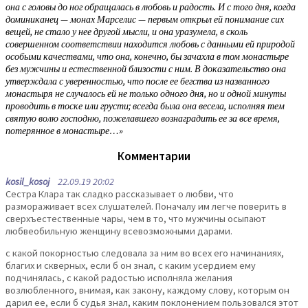
она с головы до ног обращалась в любовь и радость. И с того дня, когда
доминиканец — монах Марселис — первым открыл ей понимание сих
вещей, не стало у нее другой мысли, и она уразумела, в сколь
совершенном соответствии находится любовь с данными ей природой
особыми качествами, что она, конечно, бы зачахла в том монастыре
без мужчины и естественной близости с ним. В доказательство она
утверждала с уверенностью, что после ее бегства из названного
монастыря не случалось ей не только одного дня, но и одной минуты
проводить в тоске или грусти; всегда была она весела, исполняя тем
святую волю господню, пожелавшего вознаградить ее за все время,
потерянное в монастыре…»
Комментарии
kosil_kosoj
22.09.19 20:02
Сестра Клара так сладко рассказывает о любви, что
размораживает всех слушателей. Поначалу им легче поверить в
сверхъестественные чары, чем в то, что мужчины осыпают
любвеобильную женщину всевозможными дарами.
с какой покорностью следовала за ним во всех его начинаниях,
благих и скверных, если б он знал, с каким усердием ему
подчинялась, с какой радостью исполняла желания
возлюбленного, внимая, как закону, каждому слову, которым он
дарил ее, если б судья знал, каким поклонением пользовался этот