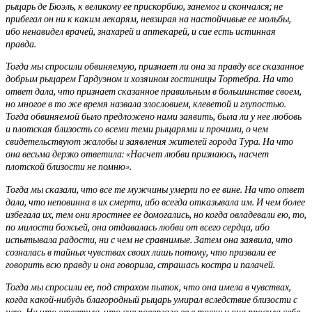
рыцарь де Бюэль, к великому ее прискорбию, занемог и скончался; не
прибегал он ни к каким лекарям, невзирая на настойчивые ее мольбы,
ибо ненавидел врачей, знахарей и аптекарей, и сие есть истинная
правда.
Тогда мы спросили обвиняемую, признает ли она за правду все сказанное
добрым рыцарем Гардуэном и хозяином гостиницы Тортебра. На что
ответ дала, что признает сказанное правильным в большинстве своем,
но многое в то же время назвала злословием, клеветой и глупостью.
Тогда обвиняемой было предложено нами заявить, была ли у нее любовь
и плотская близость со всеми теми рыцарями и прочими, о чем
свидетельствуют жалобы и заявления жителей города Тура. На что
она весьма дерзко ответила: «Насчет любви признаюсь, насчет
плотской близости не помню».
Тогда мы сказали, что все те мужчины умерли по ее вине. На что ответ
дала, что неповинна в их смерти, ибо всегда отказывала им. И чем более
избегала их, тем они яростнее ее домогались, но когда овладевали ею, то,
по милости божьей, она отдавалась любви от всего сердца, ибо
испытывала радости, ни с чем не сравнимые. Затем она заявила, что
созналась в тайных чувствах своих лишь потому, что призвали ее
говорить всю правду и она говорила, страшась костра и палачей.
Тогда мы спросили ее, под страхом пыток, что она имела в чувствах,
когда какой-нибудь благородный рыцарь умирал вследствие близости с