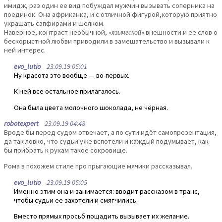
имидж, раз один ее вид побуждал мужчин вызывать соперника на
поединок. Она африканка, и с отличной фигурой,которую приятно
украшать сапфирами и шелком.
Наверное, контраст необычной,
«языческой»
внешности и ее слов о
бескорыстной любви приводили в замешательство и вызывали к
ней интерес.
evo_lutio
23.09.19 05:01
Ну красота это вообще — во-первых.
К ней все остальное прилагалось.
Она была цвета молочного шоколада, не чёрная.
robotexpert
23.09.19 04:48
Вроде бы перед судом отвечает, а по сути идёт самопрезентация,
да так ловко, что судьи уже вспотели и каждый подумывает, как
бы прибрать к рукам такое сокровище.
Рома в похожем стиле про прыгающие мячики рассказывал.
evo_lutio
23.09.19 05:05
Именно этим она и занимается: вводит рассказом в транс,
чтобы судьи ее захотели и смягчились.
Вместо прямых просьб пощадить вызывает их желание.