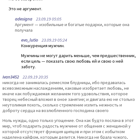
Это не аргумент.
adesigna
23.09.19 05:05
Аргумент — изобильные и богатые подарки, которые она
получала
evo_lutio
23.09.19 05:24
Конкуренция мужчин.
Мужчины не могут дарить меньше, чем предшественник,
если цель — показать свою любовь ей и свою о ней
заботу.
ivan3452
22.09.19 20:35
никогда не занималась ремеслом блудницы, ибо предавалась
всевозможным наслаждениям, каковые изобретает любовь, не
иначе как побуждаемая желанием того удовольствия, которое
творец небесный вложил в оное занятие; и двигала ею не столько
неутолимая похоть, сколько стремление излить нежность и
доброту сердца на возлюбленного господина своего
Ноль нужды, одно только угощение. Она как будто послана в этот
мир, чтоб подарить радость мужчине от общения с женщиной у
которой отсутствует функция щипцов и при этом с избытком
наделена кайфом, которым делится. Никогда не брала чужого,