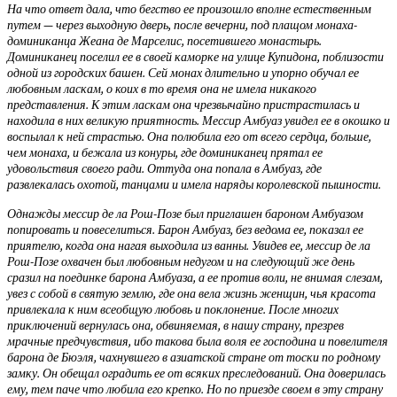
На что ответ дала, что бегство ее произошло вполне естественным
путем — через выходную дверь, после вечерни, под плащом монаха-
доминиканца Жеана де Марселис, посетившего монастырь.
Доминиканец поселил ее в своей каморке на улице Купидона, поблизости
одной из городских башен. Сей монах длительно и упорно обучал ее
любовным ласкам, о коих в то время она не имела никакого
представления. К этим ласкам она чрезвычайно пристрастилась и
находила в них великую приятность. Мессир Амбуаз увидел ее в окошко и
воспылал к ней страстью. Она полюбила его от всего сердца, больше,
чем монаха, и бежала из конуры, где доминиканец прятал ее
удовольствия своего ради. Оттуда она попала в Амбуаз, где
развлекалась охотой, танцами и имела наряды королевской пышности.
Однажды мессир де ла Рош-Позе был приглашен бароном Амбуазом
попировать и повеселиться. Барон Амбуаз, без ведома ее, показал ее
приятелю, когда она нагая выходила из ванны. Увидев ее, мессир де ла
Рош-Позе охвачен был любовным недугом и на следующий же день
сразил на поединке барона Амбуаза, а ее против воли, не внимая слезам,
увез с собой в святую землю, где она вела жизнь женщин, чья красота
привлекала к ним всеобщую любовь и поклонение. После многих
приключений вернулась она, обвиняемая, в нашу страну, презрев
мрачные предчувствия, ибо такова была воля ее господина и повелителя
барона де Бюэля, чахнувшего в азиатской стране от тоски по родному
замку. Он обещал оградить ее от всяких преследований. Она доверилась
ему, тем паче что любила его крепко. Но по приезде своем в эту страну