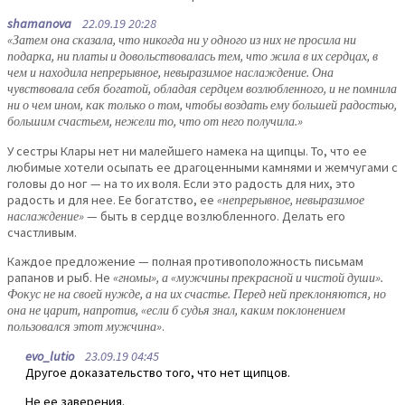
shamanova
22.09.19 20:28
«Затем она сказала, что никогда ни у одного из них не просила ни
подарка, ни платы и довольствовалась тем, что жила в их сердцах, в
чем и находила непрерывное, невыразимое наслаждение. Она
чувствовала себя богатой, обладая сердцем возлюбленного, и не помнила
ни о чем ином, как только о том, чтобы воздать ему большей радостью,
большим счастьем, нежели то, что от него получила.»
У сестры Клары нет ни малейшего намека на щипцы. То, что ее
любимые хотели осыпать ее драгоценными камнями и жемчугами с
головы до ног — на то их воля. Если это радость для них, это
радость и для нее. Ее богатство, ее
«непрерывное, невыразимое
наслаждение»
— быть в сердце возлюбленного. Делать его
счастливым.
Каждое предложение — полная противоположность письмам
рапанов и рыб. Не
«гномы», а «мужчины прекрасной и чистой души».
Фокус не на своей нужде, а на их счастье. Перед ней преклоняются, но
она не царит, напротив, «если б судья знал, каким поклонением
пользовался этот мужчина»
.
evo_lutio
23.09.19 04:45
Другое доказательство того, что нет щипцов.
Не ее заверения.