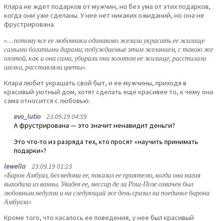
Клара не ждет подарков от мужчин, но без ума от этих подарков,
когда они уже сделаны. У нее нет никаких ожиданий, но она не
фрустрирована.
«…потому все ее любовники одинаково желали украсить ее жилище
самыми богатыми дарами; побуждаемые этим желанием, с такою же
охотой, как и она сама, убирали они золотом ее жилище, расстилали
шелка, расставляли цветы»
.
Клара любит украшать свой быт, и ее мужчины, приходя в
красивый уютный дом, хотят сделать еще красивее то, к чему она
сама относится с любовью.
evo_lutio
23.09.19 04:59
А фрустрирована — это значит ненавидит деньги?
Это что-то из разряда тех, кто просят «научить принимать
подарки»?
lewella
23.09.19 01:23
«Барон Амбуаз, без ведома ее, показал ее приятелю, когда она нагая
выходила из ванны. Увидев ее, мессир де ла Рош-Позе охвачен был
любовным недугом и на следующий же день сразил на поединке барона
Амбуаза»
Кроме того, что касалось ее поведения, у нее был красивый