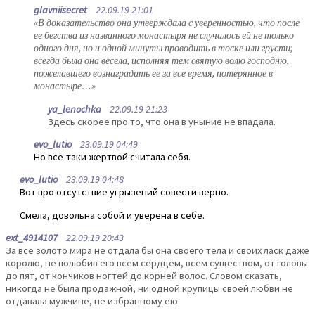
glavniisecret
22.09.19 21:01
«В доказательство она утверждала с уверенностью, что после
ее бегства из названного монастыря не случалось ей не только
одного дня, но и одной минуты проводить в тоске или грусти;
всегда была она весела, исполняя тем святую волю господню,
пожелавшего вознаградить ее за все время, потерянное в
монастыре…»
ya_lenochka
22.09.19 21:23
Здесь скорее про то, что она в уныние не впадала.
evo_lutio
23.09.19 04:49
Но все-таки жертвой считала себя.
evo_lutio
23.09.19 04:48
Вот про отсутствие угрызений совести верно.
Смела, довольна собой и уверена в себе.
ext_4914107
22.09.19 20:43
За все золото мира не отдала бы она своего тела и своих ласк даже
королю, не полюбив его всем сердцем, всем существом, от головы
до пят, от кончиков ногтей до корней волос. Словом сказать,
никогда не была продажной, ни одной крупицы своей любви не
отдавала мужчине, не избранному ею.