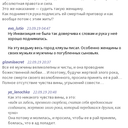
абсолютная правота и сила.
Это же наказание — судить такую женщину.
Как поднимется рука подписать ей смертный приговор и как
вообще потом с этим жить!?
evo_lutio
23.09.19 04:47
Ну Инквизиция не была так доверчива к словам и рука у неё
хорошо поднималась.
На эту ведьму весь город кляузы писал. Особенно женщины о
своих мужьях и мужчины о погубленных сыновьях.
glavniisecret
22.09.19 20:37
Все её мужчины великолепны и чисты, и она проводник
божественной любви… И поэтому, будучи жертвой злого рока,
после смерти своего возлюбленного, просила принять её в рай…
Полное отсутствие чувства вины, угрызений совести…
ya_lenochka
22.09.19 20:48
Как это никакого чувства вины, а это:
«видя их гибель, премного скорбела, считая себя вредоносным
созданием, жертвою злого рока, который передавался другим, как
чума»
Она потому и молилась, и просила, чтобы ее в рай приняли,
боялась, что в ад попадет.