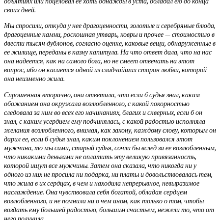
объятиях или поцеловал ее хоть однажды в уста, обладал ею до конца
своих дней.
Мы спросили, откуда у нее драгоценности, золотые и серебряные блюда,
драгоценные камни, роскошная утварь, ковры и прочее — стоимостью в
двести тысяч дублонов, согласно оценке, каковые вещи, обнаруженные в
ее жилище, переданы в казну капитула. На что ответ дала, что на нас
она надеется, как на самого бога, но не смеет отвечать на этот
вопрос, ибо он касается одной из сладчайших сторон любви, которой
она неизменно жила.
Спрошенная вторично, она ответила, что если б судья знал, каким
обожанием она окружала возлюбленного, с какой покорностью
следовала за ним во всех его начинаниях, благих и скверных, если б он
знал, с каким усердием ему подчинялась, с какой радостью исполняла
желания возлюбленного, внимая, как закону, каждому слову, которым он
дарил ее, если б судья знал, каким поклонением пользовался этот
мужчина, то мы сами, старый судья, сочли бы вслед за ее возлюбленным,
что никакими деньгами не оплатить эту великую привязанность,
которой ищут все мужчины. Затем она сказала, что никогда ни у
одного из них не просила ни подарка, ни платы и довольствовалась тем,
что жила в их сердцах, в чем и находила непрерывное, невыразимое
наслаждение. Она чувствовала себя богатой, обладая сердцем
возлюбленного, и не помнила ни о чем ином, как только о том, чтобы
воздать ему большей радостью, большим счастьем, нежели то, что от
него получила.