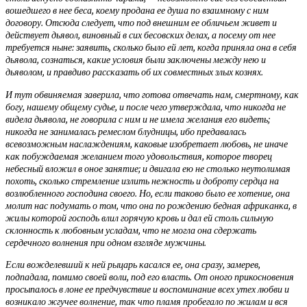
вошедшего в нее беса, коему продана ее душа по взаимному с ним
договору. Отсюда следует, что под внешним ее обличьем живет и
действует дьявол, виновный в сих бесовских делах, а посему от нее
требуется ныне: заявить, сколько было ей лет, когда приняла она в себя
дьявола, сознаться, какие условия были заключены между нею и
дьяволом, и правдиво рассказать об их совместных злых кознях.
И тут обвиняемая заверила, что готова отвечать нам, смертному, как
богу, нашему общему судье, и после чего утверждала, что никогда не
видела дьявола, не говорила с ним и не имела желания его видеть;
никогда не занималась ремеслом блудницы, ибо предавалась
всевозможным наслаждениям, каковые изобретает любовь, не иначе
как побуждаемая желанием того удовольствия, которое творец
небесный вложил в оное занятие; и двигала ею не столько неутолимая
похоть, сколько стремление излить нежность и доброту сердца на
возлюбленного господина своего. Но, если таково было ее хотение, она
молит нас подумать о том, что она по рождению бедная африканка, в
жилы которой господь влил горячую кровь и дал ей столь сильную
склонность к любовным усладам, что не могла она сдержать
сердечного волнения при одном взгляде мужчины.
Если вожделевший к ней рыцарь касался ее, она сразу, замерев,
подпадала, помимо своей воли, под его власть. От оного прикосновения
просыпалось в лоне ее предчувствие и воспоминание всех утех любви и
возникало жгучее волнение, так что пламя пробегало по жилам и вся