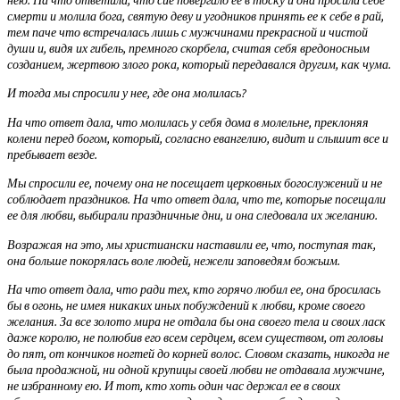
нею. На что ответила, что сие повергало ее в тоску и она просила себе
смерти и молила бога, святую деву и угодников принять ее к себе в рай,
тем паче что встречалась лишь с мужчинами прекрасной и чистой
души и, видя их гибель, премного скорбела, считая себя вредоносным
созданием, жертвою злого рока, который передавался другим, как чума.
И тогда мы спросили у нее, где она молилась?
На что ответ дала, что молилась у себя дома в молельне, преклоняя
колени перед богом, который, согласно евангелию, видит и слышит все и
пребывает везде.
Мы спросили ее, почему она не посещает церковных богослужений и не
соблюдает праздников. На что ответ дала, что те, которые посещали
ее для любви, выбирали праздничные дни, и она следовала их желанию.
Возражая на это, мы христиански наставили ее, что, поступая так,
она больше покорялась воле людей, нежели заповедям божьим.
На что ответ дала, что ради тех, кто горячо любил ее, она бросилась
бы в огонь, не имея никаких иных побуждений к любви, кроме своего
желания. За все золото мира не отдала бы она своего тела и своих ласк
даже королю, не полюбив его всем сердцем, всем существом, от головы
до пят, от кончиков ногтей до корней волос. Словом сказать, никогда не
была продажной, ни одной крупицы своей любви не отдавала мужчине,
не избранному ею. И тот, кто хоть один час держал ее в своих