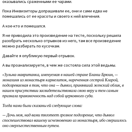
оказывались сраженными ее чарами.
Пока Инквизиторы допрашивали ее, они и сами едва не
помешались от ее красоты и своего к ней влечения.
А кое-кто и помешался.
Я не приводила это произведение на тесте, поскольку решила
разобрать несколько отрывков из него, там все произведение
можно разбирать по кусочкам.
Давайте я опубликую первый отрывок.
А вы проанализируете, в чем же состояла сила этой ведьмы.
«Зульма-мавританка, именуемая в нашей стране Бланш Брюин, —
монахиня из монастыря кармелиток, нареченная сестрой Кларой,
подозреваемая в том, что она — дьявол, принявший женский облик, в
нашем присутствии засвидетельствовала свою веру и тем самым
признала правомочность над собой церковного суда.
Тогда нами были сказаны ей следующие слова:
— Дочь моя, над вами тяготеет грозное подозрение, что дьявол
споспешествовал вашему исчезновению из монастыря, ибо свершилось
оно сверхъестественным путем.