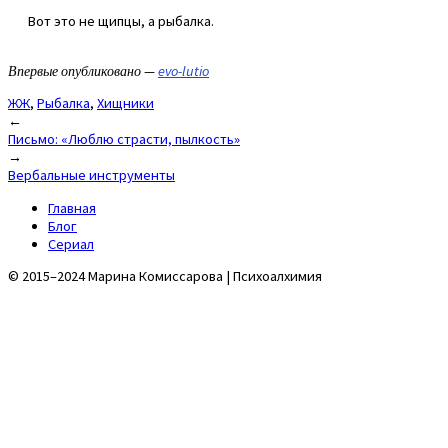
Вот это не щипцы, а рыбалка.
Впервые опубликовано —
evo-lutio
ЖЖ
,
Рыбалка
,
Хищники
Post
←
Письмо: «Люблю страсти, пылкость»
navigation
→
Вербальные инструменты
Главная
Блог
Сериал
© 2015–2024 Марина Комиссарова | Психоалхимия