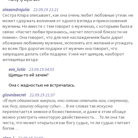
alexandrajulia
22.09.19 21:21
Сестра Клара описывает, как она очень любит любовные утехи. не
может сдержать волнения от одного взгляда и прикосновения
мужчины. Но вместе с тем говорит о мужчинах, с которыми была в
связи: «Насчет любви признаюсь, насчет плотской близости не
помню». Она говорит, что для неё наслаждением было дарит
обожание любимому мужчине, исполнять его желания и угождать
во всем. Про дорогие подарки от мужчин она говорит, что
запрещала делать себе подарки. У неё нет щипцов, наоборот
антищипцы везде.
evo_lutio
23.09.19 04:55
Щипцы-то ей зачем?
Она с жадностью не встречалась.
glavniisecret
22.09.19 21:37
«И тут обвиняемая заверила, что готова отвечать нам, смертному,
как богу, нашему общему судье»
… В ее словах так искусно
переплетается земное и божественное, и даже в этом обзаце
можно усмотреть некоторую двойственность… То ли она так
чиста, что может открыться как богу судье, то ли судью считает
богом…