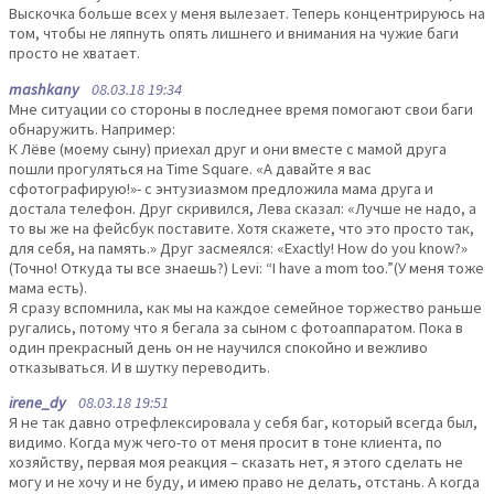
Выскочка больше всех у меня вылезает. Теперь концентрируюсь на
том, чтобы не ляпнуть опять лишнего и внимания на чужие баги
просто не хватает.
mashkany
08.03.18 19:34
Мне ситуации со стороны в последнее время помогают свои баги
обнаружить. Например:
К Лёве (моему сыну) приехал друг и они вместе с мамой друга
пошли прогуляться на Time Square. «А давайте я вас
сфотографирую!»- с энтузиазмом предложила мама друга и
достала телефон. Друг скривился, Лева сказал: «Лучше не надо, а
то вы же на фейсбук поставите. Хотя скажете, что это просто так,
для себя, на память.» Друг засмеялся: «Exactly! How do you know?»
(Точно! Откуда ты все знаешь?) Levi: “I have a mom too.”(У меня тоже
мама есть).
Я сразу вспомнила, как мы на каждое семейное торжество раньше
ругались, потому что я бегала за сыном с фотоаппаратом. Пока в
один прекрасный день он не научился спокойно и вежливо
отказываться. И в шутку переводить.
irene_dy
08.03.18 19:51
Я не так давно отрефлексировала у себя баг, который всегда был,
видимо. Когда муж чего-то от меня просит в тоне клиента, по
хозяйству, первая моя реакция – сказать нет, я этого сделать не
могу и не хочу и не буду, и имею право не делать, отстань. А когда