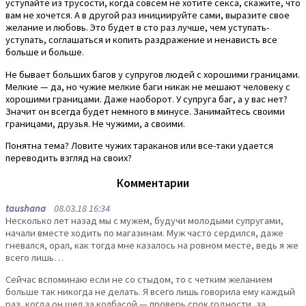
уступайте из трусости, когда совсем не хотите секса, скажите, что
вам не хочется. А в другой раз инициируйте сами, выразите свое
желание и любовь. Это будет в сто раз лучше, чем уступать-
уступать, соглашаться и копить раздражение и ненависть все
больше и больше.
Не бывает больших багов у супругов людей с хорошими границами.
Мелкие — да, но чужие мелкие баги никак не мешают человеку с
хорошими границами. Даже наоборот. У супруга баг, а у вас нет?
Значит он всегда будет немного в минусе. Занимайтесь своими
границами, друзья. Не чужими, а своими.
Понятна тема? Ловите чужих тараканов или все-таки удается
переводить взгляд на своих?
Комментарии
taushana
08.03.18 16:34
Несколько лет назад мы с мужем, будучи молодыми супругами,
начали вместе ходить по магазинам. Муж часто сердился, даже
гневался, орал, как тогда мне казалось на ровном месте, ведь я же
всего лишь…
Сейчас вспоминаю если не со стыдом, то с четким желанием
больше так никогда не делать. Я всего лишь говорила ему каждый
раз, когда он шел за колбасой — проверь срок годности, за