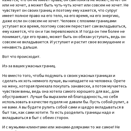
или не хочет, а может быть чуть-чуть хочет или совсем не хочет. Не
чувствует он своих границ и поэтому ему кажется, что супруг
имеет полное право на его тело, на его время, на его энергию,
даже если он совсем не хочет. Человек с плохими границами
уступает все время, поэтому совсем перестает сам вкладываться,
ему кажется, что он и так перевложился. И тогда он тем более не
понимает, где его право, может быть он обязан уступать, ведь он
совсем не вкладывается. И уступает и растит свое возмущение и
ненависть дальше.
Вот что происходит.
Из-за ваших ужасных границ.
Но вместо того, чтобы подумать о своих ужасных границах и
сделать их хоть немного лучше, вы нападаете на человека. Орете
на жену, которая приехала покупать занавески, а потом мучаетесь
чувством вины, ведь она хотела самого хорошего для вас, дом
обустраивает. Лучше бы выразили ей благодарность, но себя
использовать в качестве пуделя не давали бы. Пусть собой рулит, а
не вами. А вы будете рулить собой сами и щедро вкладываться в
быт так, как сами хотите. То есть разделить границы надо и
вкладываться в быт с обеих сторон.
И с мужьями-клиентами или женами-доярками то же самое! Не