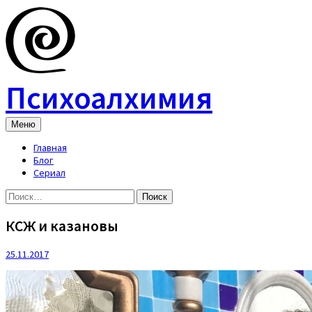
Skip
to
content
Психоалхимия
Меню
Главная
Блог
Сериал
Найти:
КСЖ и казановы
25.11.2017