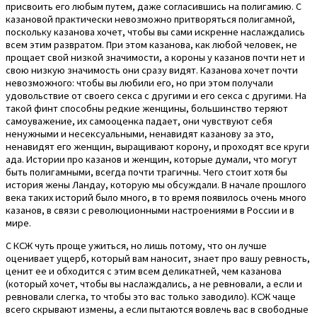
присвоить его любым путем, даже согласившись на полигамию. С
казановой практически невозможно притворяться полигамной,
поскольку казанова хочет, чтобы вы сами искренне наслаждались
всем этим развратом. При этом казанова, как любой человек, не
прощает свой низкой значимости, а короны у казанов почти нет и
свою низкую значимость они сразу видят. Казанова хочет почти
невозможного: чтобы вы любили его, но при этом получали
удовольствие от своего секса с другими и его секса с другими. На
такой финт способны редкие женщины, большинство теряют
самоуважение, их самооценка падает, они чувствуют себя
ненужными и несексуальными, ненавидят казанову за это,
ненавидят его женщин, выращивают корону, и проходят все круги
ада. Истории про казанов и женщин, которые думали, что могут
быть полигамными, всегда почти трагичны. Чего стоит хотя бы
история жены Ландау, которую мы обсуждали. В начале прошлого
века таких историй было много, в то время появилось очень много
казанов, в связи с революционными настроениями в России и в
мире.
С КСЖ чуть проще ужиться, но лишь потому, что он лучше
оценивает ущерб, который вам наносит, знает про вашу ревность,
ценит ее и обходится с этим всем деликатней, чем казанова
(который хочет, чтобы вы наслаждались, а не ревновали, а если и
ревновали слегка, то чтобы это вас только заводило). КСЖ чаще
всего скрывают измены, а если пытаются вовлечь вас в свободные