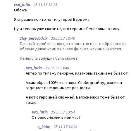
evo_lutio
25.11.17 13:25
Обоже.
Я спрашиваю кто по типу герой Бардема.
Ну и теперь уже скажите, кто героиня Пенелопы по типу.
zloy_perevodcik
25.11.17 13:43
Главный герой казанова, это понятно из его обращения с
обеими девушками в начале фильма, как мне кажется.
Пенелопа золушка быть может.
evo_lutio
25.11.17 13:48
Актер по типажу печорин, казановы такими не бывают.
А сам образ 100% казанова. Свободный художник и
гедонист и не понимает ревности.
А вот с героиней сложней. Белоснежки тоже бывают
такие.
evo_lutio
25.11.17 13:54
От белоснежки в ней что?
e_kirke
25.11.17 14:04