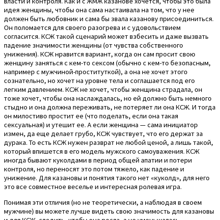
власти и контроля. Как и с ЖМЖ казанове хочется, чтобы это была
идея женщины, чтобы она сама настаивала на том, что у нее
должен быть любовник и сама бы звала казанову присоединиться.
Он поломается для своего разогрева и с удовольствием
согласится. КСЖ такой сценарий может взбесить и даже вызвать
падение значимости женщины (от чувства собственного
унижения). КСЖ нравится вариант, когда он сам просит свою
женщину заняться с кем-то сексом (обычно с кем-то безопасным,
например с мужчиной-проституткой), а она не хочет этого
сознательно, но хочет на уровне тела и соглашается под его
легким давлением. КСЖ не хочет, чтобы женщина страдала, он
тоже хочет, чтобы она наслаждалась, но ей должно быть немного
стыдно и она должна переживать, не потеряет ли она КСЖ. И тогда
он милостиво простит ее (что поделать, если она такая
сексуальная) и утешит ее. А если женщина — сама инициатор
измен, да еще делает грубо, КСЖ чувствует, что его держат за
дурака. То есть КСЖ нужен разврат не любой ценой, а лишь такой,
который впишется в его модель мужского самоуважения. КСЖ
иногда бывают куколдами в период общей апатии и потери
контроля, но переносят это потом тяжело, как падение и
унижение. Для казановы и понятия такого нет «куколд», для него
это все совместное веселье и интересная ролевая игра.
Понимая эти отличия (но не теоретически, а наблюдая в своем
мужчине) вы можете лучше видеть свою значимость для казановы