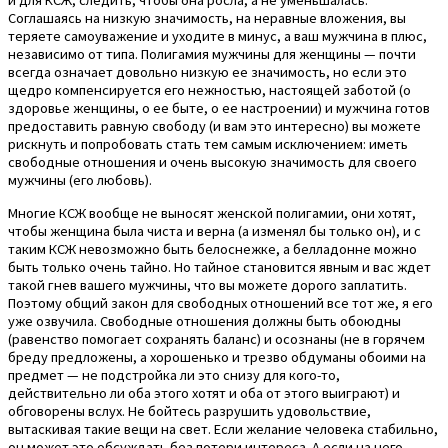
и для КСЖ, следить, чтобы она росла, а не уменьшалась.
Соглашаясь на низкую значимость, на неравные вложения, вы
теряете самоуважение и уходите в минус, а ваш мужчина в плюс,
независимо от типа. Полигамия мужчины для женщины — почти
всегда означает довольно низкую ее значимость, но если это
щедро компенсируется его нежностью, настоящей заботой (о
здоровье женщины, о ее быте, о ее настроении) и мужчина готов
предоставить равную свободу (и вам это интересно) вы можете
рискнуть и попробовать стать тем самым исключением: иметь
свободные отношения и очень высокую значимость для своего
мужчины (его любовь).
Многие КСЖ вообще не выносят женской полигамии, они хотят,
чтобы женщина была чиста и верна (а изменял бы только он), и с
таким КСЖ невозможно быть белоснежке, а белладонне можно
быть только очень тайно. Но тайное становится явным и вас ждет
такой гнев вашего мужчины, что вы можете дорого заплатить.
Поэтому общий закон для свободных отношений все тот же, я его
уже озвучила. Свободные отношения должны быть обоюдны
(равенство помогает сохранять баланс) и осознаны (не в горячем
бреду предложены, а хорошенько и трезво обдуманы обоими на
предмет — не подстройка ли это снизу для кого-то,
действительно ли оба этого хотят и оба от этого выиграют) и
обговорены вслух. Не бойтесь разрушить удовольствие,
вытаскивая такие вещи на свет. Если желание человека стабильно,
он может это обсуждать без потери интереса. А если на него