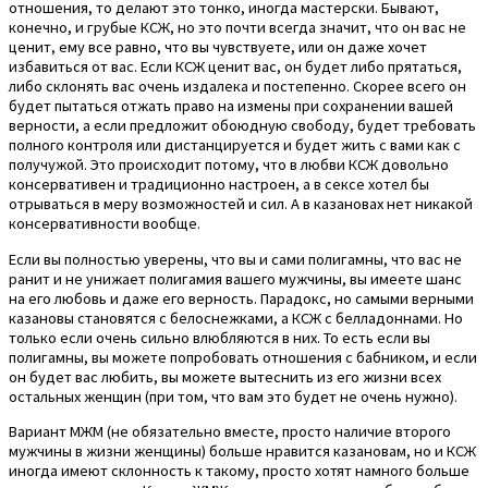
отношения, то делают это тонко, иногда мастерски. Бывают,
конечно, и грубые КСЖ, но это почти всегда значит, что он вас не
ценит, ему все равно, что вы чувствуете, или он даже хочет
избавиться от вас. Если КСЖ ценит вас, он будет либо прятаться,
либо склонять вас очень издалека и постепенно. Скорее всего он
будет пытаться отжать право на измены при сохранении вашей
верности, а если предложит обоюдную свободу, будет требовать
полного контроля или дистанцируется и будет жить с вами как с
получужой. Это происходит потому, что в любви КСЖ довольно
консервативен и традиционно настроен, а в сексе хотел бы
отрываться в меру возможностей и сил. А в казановах нет никакой
консервативности вообще.
Если вы полностью уверены, что вы и сами полигамны, что вас не
ранит и не унижает полигамия вашего мужчины, вы имеете шанс
на его любовь и даже его верность. Парадокс, но самыми верными
казановы становятся с белоснежками, а КСЖ с белладоннами. Но
только если очень сильно влюбляются в них. То есть если вы
полигамны, вы можете попробовать отношения с бабником, и если
он будет вас любить, вы можете вытеснить из его жизни всех
остальных женщин (при том, что вам это будет не очень нужно).
Вариант МЖМ (не обязательно вместе, просто наличие второго
мужчины в жизни женщины) больше нравится казановам, но и КСЖ
иногда имеют склонность к такому, просто хотят намного больше