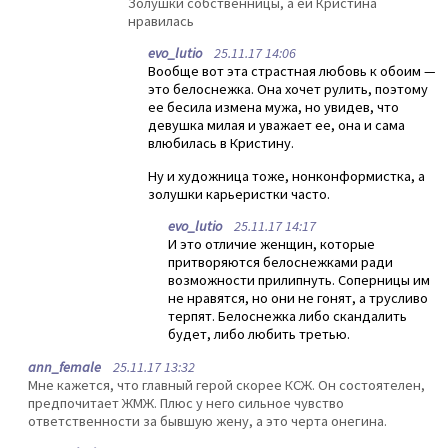
Золушки собственницы, а ей Кристина
нравилась
evo_lutio
25.11.17 14:06
Вообще вот эта страстная любовь к обоим —
это белоснежка. Она хочет рулить, поэтому
ее бесила измена мужа, но увидев, что
девушка милая и уважает ее, она и сама
влюбилась в Кристину.
Ну и художница тоже, нонконформистка, а
золушки карьеристки часто.
evo_lutio
25.11.17 14:17
И это отличие женщин, которые
притворяются белоснежками ради
возможности прилипнуть. Соперницы им
не нравятся, но они не гонят, а трусливо
терпят. Белоснежка либо скандалить
будет, либо любить третью.
ann_female
25.11.17 13:32
Мне кажется, что главный герой скорее КСЖ. Он состоятелен,
предпочитает ЖМЖ. Плюс у него сильное чувство
ответственности за бывшую жену, а это черта онегина.