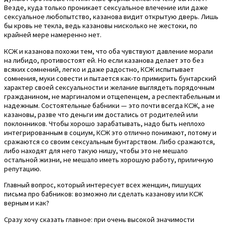
Везде, куда только проникает сексуальное влечение или даже
сексуальное любопытство, казанова видит открытую дверь. Лишь
бы кровь не текла, ведь казановы нисколько не жестоки, по
крайней мере намеренно нет.
КСЖ и казанова похожи тем, что оба чувствуют давление морали
на либидо, противостоят ей. Но если казанова делает это без
всяких сомнений, легко и даже радостно, КСЖ испытывает
сомнения, муки совести и пытается как-то примирить бунтарский
характер своей сексуальности и желание выглядеть порядочным
гражданином, не маргиналом и отщепенцем, а респектабельным и
надежным. Состоятельные бабники — это почти всегда КСЖ, а не
казановы, разве что деньги им достались от родителей или
поклонников. Чтобы хорошо зарабатывать, надо быть неплохо
интегрированным в социум, КСЖ это отлично понимают, потому и
сражаются со своим сексуальным бунтарством. Либо сражаются,
либо находят для него такую нишу, чтобы это не мешало
остальной жизни, не мешало иметь хорошую работу, приличную
репутацию.
Главный вопрос, который интересует всех женщин, пишущих
письма про бабников: возможно ли сделать казанову или КСЖ
верным и как?
Сразу хочу сказать главное: при очень высокой значимости