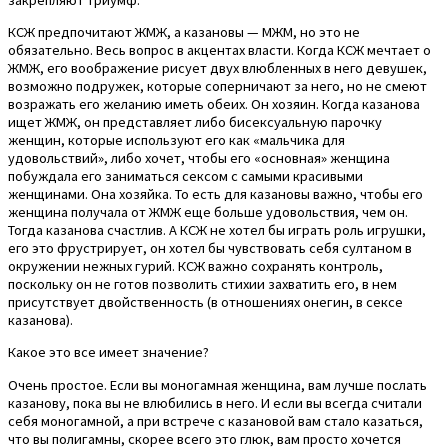
КСЖ предпочитают ЖМЖ, а казановы — МЖМ, но это не
обязательно. Весь вопрос в акцентах власти. Когда КСЖ мечтает о
ЖМЖ, его воображение рисует двух влюбленных в него девушек,
возможно подружек, которые соперничают за него, но не смеют
возражать его желанию иметь обеих. Он хозяин. Когда казанова
ищет ЖМЖ, он представляет либо бисексуальную парочку
женщин, которые используют его как «мальчика для
удовольствий», либо хочет, чтобы его «основная» женщина
побуждала его заниматься сексом с самыми красивыми
женщинами. Она хозяйка. То есть для казановы важно, чтобы его
женщина получала от ЖМЖ еще больше удовольствия, чем он.
Тогда казанова счастлив. А КСЖ не хотел бы играть роль игрушки,
его это фрустрирует, он хотел бы чувствовать себя султаном в
окружении нежных гурий. КСЖ важно сохранять контроль,
поскольку он не готов позволить стихии захватить его, в нем
присутствует двойственность (в отношениях онегин, в сексе
казанова).
Какое это все имеет значение?
Очень простое. Если вы моногамная женщина, вам лучше послать
казанову, пока вы не влюбились в него. И если вы всегда считали
себя моногамной, а при встрече с казановой вам стало казаться,
что вы полигамны, скорее всего это глюк, вам просто хочется