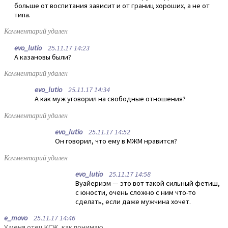
больше от воспитания зависит и от границ хороших, а не от
типа.
Комментарий удален
evo_lutio
25.11.17 14:23
А казановы были?
Комментарий удален
evo_lutio
25.11.17 14:34
А как муж уговорил на свободные отношения?
Комментарий удален
evo_lutio
25.11.17 14:52
Он говорил, что ему в МЖМ нравится?
Комментарий удален
evo_lutio
25.11.17 14:58
Вуайеризм — это вот такой сильный фетиш,
с юности, очень сложно с ним что-то
сделать, если даже мужчина хочет.
e_movo
25.11.17 14:46
У меня отец КСЖ, как понимаю.