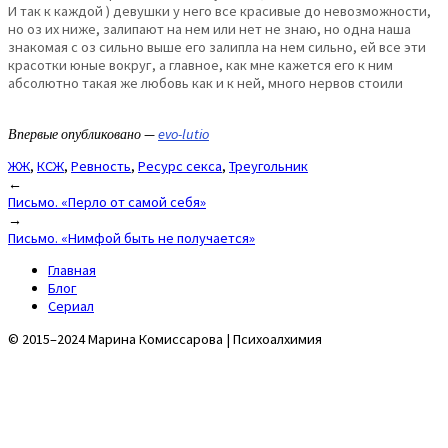
И так к каждой ) девушки у него все красивые до невозможности,
но оз их ниже, залипают на нем или нет не знаю, но одна наша
знакомая с оз сильно выше его залипла на нем сильно, ей все эти
красотки юные вокруг, а главное, как мне кажется его к ним
абсолютно такая же любовь как и к ней, много нервов стоили
Впервые опубликовано —
evo-lutio
ЖЖ
,
КСЖ
,
Ревность
,
Ресурс секса
,
Треугольник
Post
←
Письмо. «Перло от самой себя»
navigation
→
Письмо. «Нимфой быть не получается»
Главная
Блог
Сериал
© 2015–2024 Марина Комиссарова | Психоалхимия