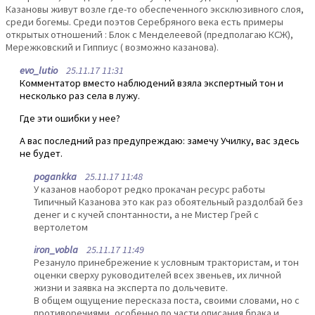
Казановы живут возле где-то обеспеченного эксклюзивного слоя,
среди богемы. Среди поэтов Серебряного века есть примеры
открытых отношений : Блок с Менделеевой (предполагаю КСЖ),
Мережковский и Гиппиус ( возможно казанова).
evo_lutio
25.11.17 11:31
Комментатор вместо наблюдений взяла экспертный тон и
несколько раз села в лужу.
Где эти ошибки у нее?
А вас последний раз предупреждаю: замечу Училку, вас здесь
не будет.
pogankka
25.11.17 11:48
У казанов наоборот редко прокачан ресурс работы
Типичный Казанова это как раз обоятельный раздолбай без
денег и с кучей спонтанности, а не Мистер Грей с
вертолетом
iron_vobla
25.11.17 11:49
Резануло принебрежение к условным трактористам, и тон
оценки сверху руководителей всех звеньев, их личной
жизни и заявка на эксперта по дольчевите.
В общем ощущение пересказа поста, своими словами, но с
противоречиями, особенно по части описания брака и