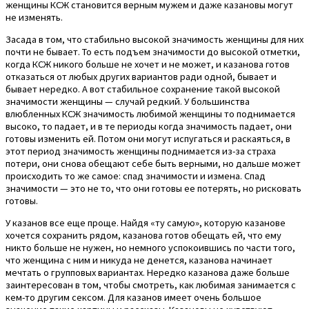
женщины КСЖ становится верным мужем и даже казановы могут
не изменять.
Засада в том, что стабильно высокой значимость женщины для них
почти не бывает. То есть подъем значимости до высокой отметки,
когда КСЖ никого больше не хочет и не может, и казанова готов
отказаться от любых других вариантов ради одной, бывает и
бывает нередко. А вот стабильное сохранение такой высокой
значимости женщины — случай редкий. У большинства
влюбленных КСЖ значимость любимой женщины то поднимается
высоко, то падает, и в те периоды когда значимость падает, они
готовы изменить ей. Потом они могут испугаться и раскаяться, в
этот период значимость женщины поднимается из-за страха
потери, они снова обещают себе быть верными, но дальше может
происходить то же самое: спад значимости и измена. Спад
значимости — это не то, что они готовы ее потерять, но рисковать
готовы.
У казанов все еще проще. Найдя «ту самую», которую казанове
хочется сохранить рядом, казанова готов обещать ей, что ему
никто больше не нужен, но немного успокоившись по части того,
что женщина с ним и никуда не денется, казанова начинает
мечтать о групповых вариантах. Нередко казанова даже больше
заинтересован в том, чтобы смотреть, как любимая занимается с
кем-то другим сексом. Для казанов имеет очень большое