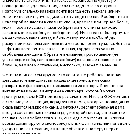
значение такие картины и рассказы. Казановы не чувствуют
полноценного удовольствия, если не видят это со стороны.
Поэтому в спальнях казанов почти всегда есть зеркала или им
хочет их повесить, пусть даже это выглядит пошло. Вообще тяга к
некоторой пошлости в спальне: свечи, красное или черное белье,
меха — все это выдает казанов (при том что они на природе
зажигать очень любят, и вообще хиппи). Им хотелось бы вернуться
на несколько веков назад и быть фаворитом какой-нибудь
распутной королевы или римской матроны времен упадка. Вот это
— фетиш всех почти казанов. Сильная, гордая, сексуально
свободная женщина. Обратите внимание, просто шлюхи (не
уважающие себя, сливающие любому) казановам нравятся не
больше, чем всем остальным, нисколько, а может и меньше.
Фетиши КСЖ совсем другие. Это лолита, не ребенок, но юная
девушка или женщина, выглядящая девочкой, имеющая
развратные фантазии, но скрывающая их до поры. Внешне она
выглядит невинно, а внутри нее спит черт, который может
проснуться, если КСЖ немного раскачает ее. Иногда КСЖ мечтают
о строгих учительницах, порядочных дамах, которые неожиданно
оказываются нимфоманками. Замужняя, респектабельная дама,
иногда собственная начальница, у которой неожиданно слетает
планка и она влюбляется в КСЖ, еще одна фантазия. КСЖ почти
всегда доминируют в своих сексуальных фантазиях или ненадолго
уходят вниз от желания, а в конце обязательно берут верх и
закрепляют триумф.