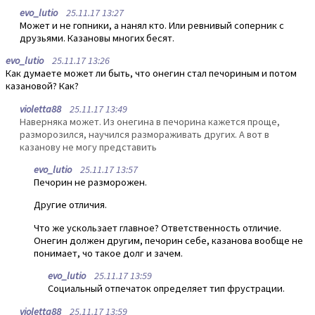
evo_lutio
25.11.17 13:27
Может и не гопники, а нанял кто. Или ревнивый соперник с
друзьями. Казановы многих бесят.
evo_lutio
25.11.17 13:26
Как думаете может ли быть, что онегин стал печориным и потом
казановой? Как?
violetta88
25.11.17 13:49
Наверняка может. Из онегина в печорина кажется проще,
разморозился, научился размораживать других. А вот в
казанову не могу представить
evo_lutio
25.11.17 13:57
Печорин не разморожен.
Другие отличия.
Что же ускользает главное? Ответственность отличие.
Онегин должен другим, печорин себе, казанова вообще не
понимает, чо такое долг и зачем.
evo_lutio
25.11.17 13:59
Социальный отпечаток определяет тип фрустрации.
violetta88
25.11.17 13:59