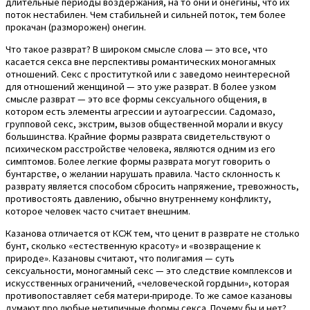
длительные периоды воздержания, на то они и онегины, что их
поток нестабилен. Чем стабильней и сильней поток, тем более
прокачан (разморожен) онегин.
Что такое разврат? В широком смысле слова — это все, что
касается секса вне перспективы романтических моногамных
отношений. Секс с проституткой или с заведомо неинтересной
для отношений женщиной — это уже разврат. В более узком
смысле разврат — это все формы сексуального общения, в
котором есть элементы агрессии и аутоагрессии. Садомазо,
групповой секс, экстрим, вызов общественной морали и вкусу
большинства. Крайние формы разврата свидетельствуют о
психическом расстройстве человека, являются одним из его
симптомов. Более легкие формы разврата могут говорить о
бунтарстве, о желании нарушать правила. Часто склонность к
разврату является способом сбросить напряжение, тревожность,
противостоять давлению, обычно внутреннему конфликту,
которое человек часто считает внешним.
Казанова отличается от КСЖ тем, что ценит в разврате не столько
бунт, сколько «естественную красоту» и «возвращение к
природе». Казановы считают, что полигамия — суть
сексуальности, моногамный секс — это следствие комплексов и
искусственных ограничений, «человеческой гордыни», которая
противопоставляет себя матери-природе. То же самое казановы
думают про любые нетипичные формы секса. Почему бы и нет?