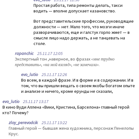
Простая работа, типа ремонты делать, такси
водить — вполне допускает казановство.
Вот представительские профессии, руководящие
должности — нет. Мало того, что мозги иначе
разворачиваются, еще и галстук горло жмет — в
смысле лицо надо держать, а не танцевать на
столе.
rapanchic
25.11.17 12:05
Экспертный тон ,наверное, во фразах
«мне трудно
представить», «на мой взгляд», «не замечала»
.
evo_lutio
25.11.17 12:26
Во всем, в каждой фразе. И в форме и в содержании. И в
том, что вы пришли вещать о своем якобы богатом опыте
и анализе и ничего, кроме ерунды не сказали,
evo_lutio
25.11.17 13:17
В кино Вуди Аллена «Вики, Кристина, Барселона» главный герой
кто? Почему?
zloy_perevodcik
25.11.17 13:22
Главный герой — бывшая жена художника, персонаж Пенелопы
Крус.