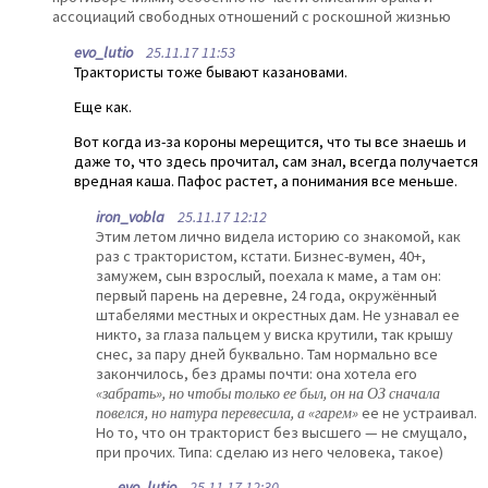
ассоциаций свободных отношений с роскошной жизнью
evo_lutio
25.11.17 11:53
Трактористы тоже бывают казановами.
Еще как.
Вот когда из-за короны мерещится, что ты все знаешь и
даже то, что здесь прочитал, сам знал, всегда получается
вредная каша. Пафос растет, а понимания все меньше.
iron_vobla
25.11.17 12:12
Этим летом лично видела историю со знакомой, как
раз с трактористом, кстати. Бизнес-вумен, 40+,
замужем, сын взрослый, поехала к маме, а там он:
первый парень на деревне, 24 года, окружённый
штабелями местных и окрестных дам. Не узнавал ее
никто, за глаза пальцем у виска крутили, так крышу
снес, за пару дней буквально. Там нормально все
закончилось, без драмы почти: она хотела его
«забрать», но чтобы только ее был, он на ОЗ сначала
повелся, но натура перевесила, а «гарем»
ее не устраивал.
Но то, что он тракторист без высшего — не смущало,
при прочих. Типа: сделаю из него человека, такое)
evo_lutio
25.11.17 12:30