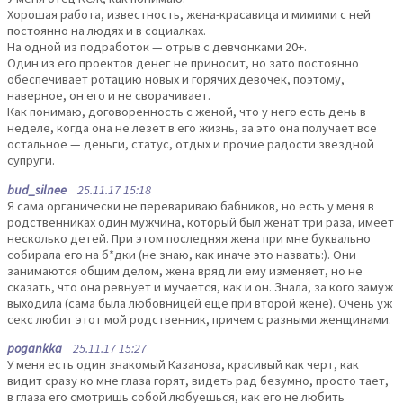
Хорошая работа, известность, жена-красавица и мимими с ней
постоянно на людях и в социалках.
На одной из подработок — отрыв с девчонками 20+.
Один из его проектов денег не приносит, но зато постоянно
обеспечивает ротацию новых и горячих девочек, поэтому,
наверное, он его и не сворачивает.
Как понимаю, договоренность с женой, что у него есть день в
неделе, когда она не лезет в его жизнь, за это она получает все
остальное — деньги, статус, отдых и прочие радости звездной
супруги.
bud_silnee
25.11.17 15:18
Я сама органически не перевариваю бабников, но есть у меня в
родственниках один мужчина, который был женат три раза, имеет
несколько детей. При этом последняя жена при мне буквально
собирала его на б*дки (не знаю, как иначе это назвать:). Они
занимаются общим делом, жена вряд ли ему изменяет, но не
сказать, что она ревнует и мучается, как и он. Знала, за кого замуж
выходила (сама была любовницей еще при второй жене). Очень уж
секс любит этот мой родственник, причем с разными женщинами.
pogankka
25.11.17 15:27
У меня есть один знакомый Казанова, красивый как черт, как
видит сразу ко мне глаза горят, видеть рад безумно, просто тает,
в глаза его смотришь собой любуешься, как его не любить