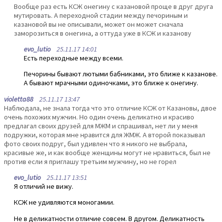
Вообще раз есть КСЖ онегину с казановой проще в друг друга
мутировать. А переходной стадии между печориным и
казановой вы не описывали, может он может сначала
заморозиться в онегина, а оттуда уже в КСЖ и казанову
evo_lutio
25.11.17 14:01
Есть переходные между всеми.
Печорины бывают лютыми бабниками, это ближе к казанове.
А бывают мрачными одиночками, это ближе к онегину.
violetta88
25.11.17 13:47
Наблюдала, не знала тогда что это отличие КСЖ от Казановы, двое
очень похожих мужчин. Но один очень деликатно и красиво
предлагал своих друзей для МЖМ и спрашивал, нет ли у меня
подружки, которая мне нравится для ЖМЖ. А второй показывал
фото своих подруг, был удивлен что я никого не выбрала,
красивые же, и как вообще женщины могут не нравиться, был не
против если я приглашу третьим мужчину, но не горел
evo_lutio
25.11.17 13:51
Я отличий не вижу.
КСЖ не удивляются моногамии.
Не в деликатности отличие совсем. В другом. Деликатность