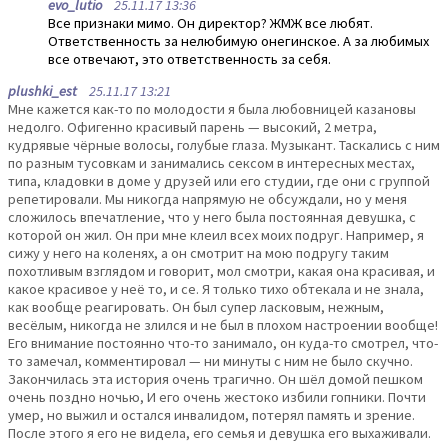
evo_lutio
25.11.17 13:36
Все признаки мимо. Он директор? ЖМЖ все любят.
Ответственность за нелюбимую онегинское. А за любимых
все отвечают, это ответственность за себя.
plushki_est
25.11.17 13:21
Мне кажется как-то по молодости я была любовницей казановы
недолго. Офигенно красивый парень — высокий, 2 метра,
кудрявые чёрные волосы, голубые глаза. Музыкант. Таскались с ним
по разным тусовкам и занимались сексом в интересных местах,
типа, кладовки в доме у друзей или его студии, где они с группой
репетировали. Мы никогда напрямую не обсуждали, но у меня
сложилось впечатление, что у него была постоянная девушка, с
которой он жил. Он при мне клеил всех моих подруг. Например, я
сижу у него на коленях, а он смотрит на мою подругу таким
похотливым взглядом и говорит, мол смотри, какая она красивая, и
какое красивое у неё то, и се. Я только тихо обтекала и не знала,
как вообще реагировать. Он был супер ласковым, нежным,
весёлым, никогда не злился и не был в плохом настроении вообще!
Его внимание постоянно что-то занимало, он куда-то смотрел, что-
то замечал, комментировал — ни минуты с ним не было скучно.
Закончилась эта история очень трагично. Он шёл домой пешком
очень поздно ночью, И его очень жестоко избили гопники. Почти
умер, но выжил и остался инвалидом, потерял память и зрение.
После этого я его не видела, его семья и девушка его выхаживали.