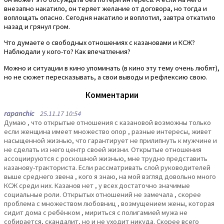
внезапно накатило, он теряет желание от договора, но тогда и
воплощать опасно. Сегодня накатило и воплотил, завтра откатило
назад и грянул гром.
Что думаете о свободных отношениях с казановами и КСЖ?
Наблюдали у кого-то? Как впечатления?
Можно и ситуации в кино упоминать (в кино эту тему очень любят),
но не сюжет пересказывать, а свои выводы и рефлексию свою.
Комментарии
rapanchic
25.11.17 10:54
Думаю , что открытые отношения с казановой возможны только
если женщина имеет множество опор , разные интересы, живет
насыщенной жизнью, что гарантирует не прилипнуть к мужчине и
не сделать из него центр своей жизни. Открытые отношения
ассоциируются с роскошной жизнью, мне трудно представить
казанову-тракториста. Если рассматривать слой руководителей
выше среднего звена , кого я знаю, на мой взгляд довольно много
КСЖ среди них. Казанов нет , у всех достаточно значимые
социальные роли. Открытых отношений не замечала , скорее
проблема с множеством любовниц , возмущением жены, которая
сидит дома с ребёнком , мириться с полигамией мужа не
собирается, скандалит, но и не уходит никуда. Скорее всего