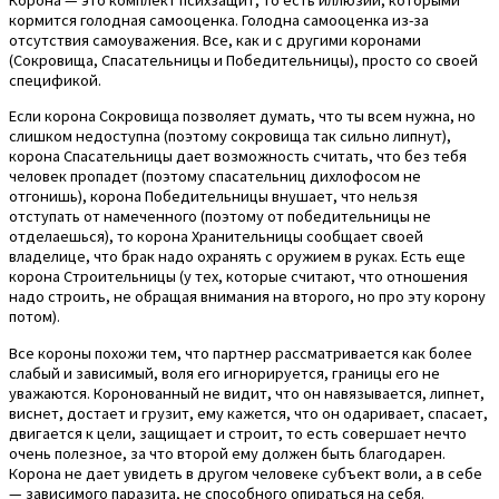
кормится голодная самооценка. Голодна самооценка из-за
отсутствия самоуважения. Все, как и с другими коронами
(Сокровища, Спасательницы и Победительницы), просто со своей
спецификой.
Если корона Сокровища позволяет думать, что ты всем нужна, но
слишком недоступна (поэтому сокровища так сильно липнут),
корона Спасательницы дает возможность считать, что без тебя
человек пропадет (поэтому спасательниц дихлофосом не
отгонишь), корона Победительницы внушает, что нельзя
отступать от намеченного (поэтому от победительницы не
отделаешься), то корона Хранительницы сообщает своей
владелице, что брак надо охранять с оружием в руках. Есть еще
корона Строительницы (у тех, которые считают, что отношения
надо строить, не обращая внимания на второго, но про эту корону
потом).
Все короны похожи тем, что партнер рассматривается как более
слабый и зависимый, воля его игнорируется, границы его не
уважаются. Коронованный не видит, что он навязывается, липнет,
виснет, достает и грузит, ему кажется, что он одаривает, спасает,
двигается к цели, защищает и строит, то есть совершает нечто
очень полезное, за что второй ему должен быть благодарен.
Корона не дает увидеть в другом человеке субъект воли, а в себе
— зависимого паразита, не способного опираться на себя.