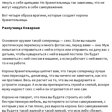
тянуть к себе щипцами. Но Хранительницы так зависимы, что не
могут нащупать в себе самоуважение.
Вот четыре образа врагини, которые создает корона
Хранительницы.
Разлучница Коварная
Основное оружие такой соперницы — секс. Если вы нашли
эротическую переписку и много фоток ню, перед вами — она. Муж
попытается отправиться с ней в отпуск или отправить на дачу вас с
детьми, чтобы кувыркаться с ней в вашей постели. Он будет
заниматься с ней сексом в машине, а если работает с ней вместе,
то и на работе.
Корона Хранительницы шепчет вам, что такую соперницу лучше
тихо пересидеть, делая вид, что вы ничего не замечаете, как это
ни противно. Весь ее расчет на то, что вы не выдержите и
устроите скандал. А если вы притворитесь глухой и слепой, вскоре
мужу надоест секс с ней и он отделается от нее сам.
Корона не говорит, что пока вы будете строить из себя
бесчувственную мебель, вы потеряете остатки самоуважения, с
которым у вас и так плохо, раз выросла корона. Без самоуважения
вы будете такой жалкой и такой липкой, что муж либо сбежит,