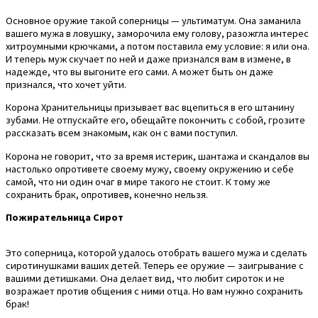
Основное оружие такой соперницы — ультиматум. Она заманила
вашего мужа в ловушку, заморочила ему голову, разожгла интерес
хитроумными крючками, а потом поставила ему условие: я или она.
И теперь муж скучает по ней и даже признался вам в измене, в
надежде, что вы выгоните его сами. А может быть он даже
признался, что хочет уйти.
Корона Хранительницы призывает вас вцепиться в его штанину
зубами. Не отпускайте его, обещайте покончить с собой, грозите
рассказать всем знакомым, как он с вами поступил.
Корона не говорит, что за время истерик, шантажа и скандалов вы
настолько опротивете своему мужу, своему окружению и себе
самой, что ни один очаг в мире такого не стоит. К тому же
сохранить брак, опротивев, конечно нельзя.
Пожирательница Сирот
Это соперница, которой удалось отобрать вашего мужа и сделать
сиротинушками ваших детей. Теперь ее оружие — заигрывание с
вашими детишками. Она делает вид, что любит сироток и не
возражает против общения с ними отца. Но вам нужно сохранить
брак!