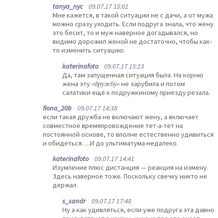
tanya_nyc
09.07.17 15:01
Мне кажется, в такой ситуации не с дачи, а от мужа
можно сразу уходить. Если подруга знала, что жену
это бесит, то и муж наверное догадывался, но
видимо дорожил женой не достаточно, чтобы как-
то изменить ситуацию.
katerinafoto
09.07.17 15:13
Да, там запущенная ситуация была. На корню
жена эту
«дружбу»
не зарубила и потом
салатики ещё к подружкиному приезду резала.
fiona_20b
09.07.17 14:38
если такая дружба не включают жену, а включает
совместное времяпровождение тет-а-тет на
постоянной основе, то вполне естественно удивиться
и обидеться….И до ультиматума недалеко.
katerinafoto
09.07.17 14:41
Изумление плюс дистанция — реакция на измену.
Здесь наверное тоже. Поскольку свечку никто не
держал.
s_sandr
09.07.17 17:48
Ну а как удивляться, если уже подруга эта давно