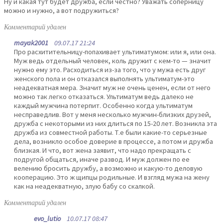
Ну и какая тут будет дружба, если честно? Уважать соперницу
можно и нужно, а вот подружиться?
Комментарий удален
mayak2001
09.07.17 21:24
Про расхитительницу-попахивает ультиматумом: или я, или она.
Муж ведь отдельный человек, коль дружит с кем-то — значит
нужно ему это. Расходиться из-за того, что у мужа есть друг
женского пола и он отказался выполнять ультиматум-это
неадекватная мера. Значит муж не очень ценен, если от него
можно так легко отказаться. Ультиматум ведь далеко не
каждый мужчина потерпит. Особенно когда ультиматум
несправедлив. Вот у меня несколько мужчин-близких друзей,
дружба с некоторыми из них длиться по 15-20 лет. Возникла эта
дружба из совместной работы. Т.е были какие-то серьезные
дела, возникло особое доверие в процессе, а потом и дружба
близкая. И что, вот жена заявит, что надо прекращать с
подругой общаться, иначе развод. И муж должен по ее
велению бросить дружбу, а возможно и какую-то деловую
кооперацию. Это ж щипцы родильные. И взгляд мужа на жену
как на неадекватную, злую бабу со скалкой.
Комментарий удален
evo_lutio
10.07.17 08:47