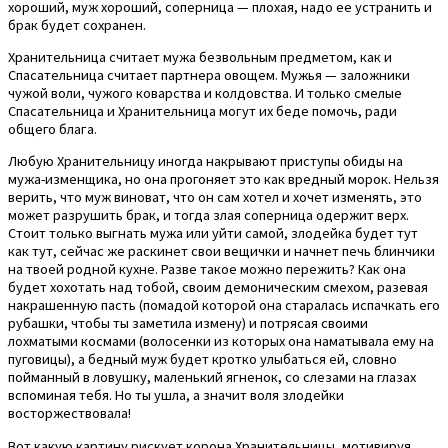
хороший, муж хороший, соперница — плохая, надо ее устранить и
брак будет сохранен.
Хранительница считает мужа безвольным предметом, как и
Спасательница считает партнера овощем. Мужья — заложники
чужой воли, чужого коварства и колдовства. И только смелые
Спасательница и Хранительница могут их беде помочь, ради
общего блага.
Любую Хранительницу иногда накрывают приступы обиды на
мужа-изменщика, но она прогоняет это как вредный морок. Нельзя
верить, что муж виноват, что он сам хотел и хочет изменять, это
может разрушить брак, и тогда злая соперница одержит верх.
Стоит только выгнать мужа или уйти самой, злодейка будет тут
как тут, сейчас же раскинет свои вещички и начнет печь блинчики
на твоей родной кухне. Разве такое можно пережить? Как она
будет хохотать над тобой, своим демоническим смехом, разевая
накрашенную пасть (помадой которой она старалась испачкать его
рубашки, чтобы ты заметила измену) и потрясая своими
лохматыми космами (волосенки из которых она наматывала ему на
пуговицы), а бедный муж будет кротко улыбаться ей, словно
пойманный в ловушку, маленький ягненок, со слезами на глазах
вспоминая тебя. Но ты ушла, а значит воля злодейки
восторжествовала!
Вот какую картину рискует корона Хранительницы, мотивируя