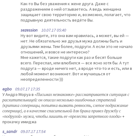
Как-то Вы без уважения к жене друга. Даже с
раздражением о ней отзываетесь. А ведь женщина
защищает свою территорию и, возможно, полагает, что
подрывную деятельность ведёте Вы.
sezession
10.07.17 05:40
Ну вот видите, это она вам нравилась, а может, вы ей —
нет. Не обязательно же друзья мужа должны быть и
друзьями жены. Тем более, подруги. А если это не начало
отношений, и вовсе не интересно?
Мне кажется, такие подруги как раз и бесят больше
всего. Переспал, или влюбился — все ясно хотя бы. А тут
подруга — вроде ничего нет, а вроде что-то и есть, или в
любой момент возникнет. Вот и мучаешься от
неопределенности )))
egbo
09.07.17 17:35
У Андрэ Моруа в
«Письмах незнакомке» рассматривается ситуация с
расхитительницей: он описал несколько ошибочных стратегий
(критика соперницы, попытка вызвать ревность, слепое подражание
сопернице), а в качестве спасительной для брака привел дружбу с
«подругой» мужа, чтобы лишить ее «прелести запретного плода»
+
прокачку имиджа
s_sandr
09.07.17 17:54