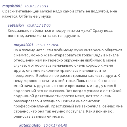
mayak2001
09.07.17 16:11
С расхитительницей мужей надо самой стать ее подругой, мне
кажется. Отбить ее у мужа.
sezession
09.07.17 18:00
Специально набиваться в подруги из-за мужа? Сразу ведь
понятно, зачем жена пытается дружить
mayak2001
09.07.17 20:41
Ну а почему нет? Если любимому мужу интересно общаться
с кем-то, можно ж заинтересоваться тоже? Ведь в начале
отношений нам интересно окружение любимых. В моем
случае, я относилась изначально очень хорошо к жене
друга, она мне искренне нравилась и внешне, и по
поведению. Вообще я ее рассматривала как часть друга. К
нему хорошо-значит и к ней тоже. Попыталась бы она со
мной начать дружить: в гости приглашать и т.д., у меня б
подозрений это не вызвало. Вот когда я узнала о ее тайной
подрывной деятельности против меня, вот это очень
разочаровало и охладило. Причем она-психолог
профессиональный, престижный вуз закончила, сейчас мне
странно, что она так неумно поступала. Как я понимаю,
ревность затмила ей мозги.
katerinafoto
10.07.17 04:48