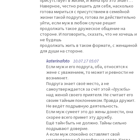
присутствует в жизни, и жена про это знает…
Наверное, честно решить для себя, насколько
готова мириться с присутствием в семейной
жизни такой подруги, готова ли действительно
уйти, если муж в любом случае решит
продолжать такое дружеское общение на
стороне. И поговорить, сказать, что не хочешь и
не будешь
продолжать жить в таком формате, с женщиной
для души на стороне.
katerinafoto
10.07.17 05:07
Если муж и его подруга, оба, относятся к
жене с уважением, то может и ревности не
возникнет.
Подруга знает своё место, а не
самоутверждается за счёт этой
«дружбы»
над женой своего приятеля. Не считает его
своим тайным поклонником. Правда дружит.
Не ведёт подрывную деятельность.
Если муж сумеет это до жены донести, она
скорее всего примет эту дружбу.
Ещё тайн быть не должно. Тайны сильно
подрывают доверие.
А если муж спокойно оставляет свой
незапароленный телефон на столе. Когда