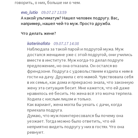
говорить, о них, больше ни о чем.
evo_lutio
09.07.17 13:59
А какой ультиматум? Нашел человек подругу. Вас,
например, нашел чей-то муж. Просто дружба.
Что делать жене?
katerinafoto
09.07.17 14:38
Наблюдала за такой парой и подругой мужа. Муж
достался женщине уже с этой подругой, они учились
вместе в институте. Муж когда-то делал подруге
предложение, но она отказала. Он остался во
френдзоне. Подруга с удовольствием ездила к ним в
гости на дачу. Дружила с его мамой. Чувствовала себя
в их семье, как дома и прекрасно знала, что законную
жену эта ситуация бесит. Мне кажется, что ей даже
нравилось её бесить. Но жена всё это молча терпела.
Ходила с кислым лицом и только.
Как вариант, жена могла бы уехать с дачи, когда
приехала подруга.
Думаю, что муж поинтересовался бы почему она
уезжает. Тогда можно было ответить, что ей
неприятно видеть подругу у них в гостях. Что она
ревнует.