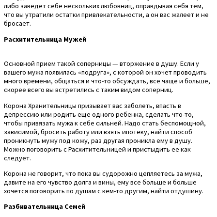
либо заведет себе нескольких любовниц, оправдывая себя тем,
что вы утратили остатки привлекательности, а он вас жалеет и не
бросает.
Расхитительница Мужей
Основной прием такой соперницы — вторжение в душу. Если у
вашего мужа появилась «подруга», с которой он хочет проводить
много времени, общаться и что-то обсуждать, все чаще и больше,
скорее всего вы встретились с таким видом соперниц.
Корона Хранительницы призывает вас заболеть, впасть в
депрессию или родить еще одного ребенка, сделать что-то,
чтобы привязать мужа к себе сильней. Надо стать беспомощной,
зависимой, бросить работу или взять ипотеку, найти способ
проникнуть мужу под кожу, раз другая проникла ему в душу.
Можно поговорить с Расхитительницей и пристыдить ее как
следует.
Корона не говорит, что пока вы судорожно цепляетесь за мужа,
давите на его чувство долга и вины, ему все больше и больше
хочется поговорить по душам с кем-то другим, найти отдушину.
Разбивательница Семей