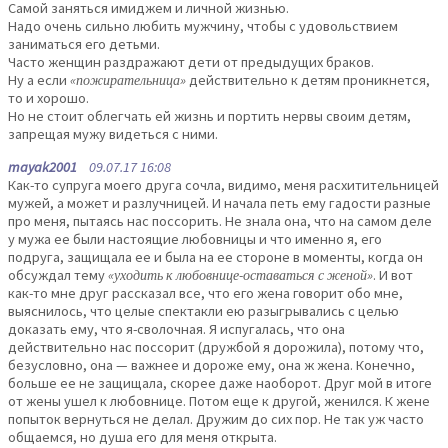
Самой заняться имиджем и личной жизнью.
Надо очень сильно любить мужчину, чтобы с удовольствием
заниматься его детьми.
Часто женщин раздражают дети от предыдущих браков.
Ну а если
«пожирательница»
действительно к детям проникнется,
то и хорошо.
Но не стоит облегчать ей жизнь и портить нервы своим детям,
запрещая мужу видеться с ними.
mayak2001
09.07.17 16:08
Как-то супруга моего друга сочла, видимо, меня расхитительницей
мужей, а может и разлучницей. И начала петь ему гадости разные
про меня, пытаясь нас поссорить. Не знала она, что на самом деле
у мужа ее были настоящие любовницы и что именно я, его
подруга, защищала ее и была на ее стороне в моменты, когда он
обсуждал тему
«уходить к любовнице-оставаться с женой»
. И вот
как-то мне друг рассказал все, что его жена говорит обо мне,
выяснилось, что целые спектакли ею разыгрывались с целью
доказать ему, что я-сволочная. Я испугалась, что она
действительно нас поссорит (дружбой я дорожила), потому что,
безусловно, она — важнее и дороже ему, она ж жена. Конечно,
больше ее не защищала, скорее даже наоборот. Друг мой в итоге
от жены ушел к любовнице. Потом еще к другой, женился. К жене
попыток вернуться не делал. Дружим до сих пор. Не так уж часто
общаемся, но душа его для меня открыта.