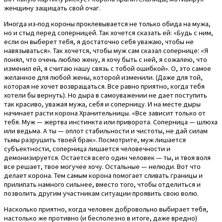
женщину защищать свой очаг.
Иногда из-под короны проклевывается не только обида на мужа,
но и стыд перед соперницей. Так хочется сказать ей: «Будь с ним,
если он выберет тебя, я достаточно себя уважаю, чтобы не
навязываться». Так хочется, чтобы муж сам сказал сопернице: «Я
понял, что очень люблю жену, я хочу быть с ней, я сожалею, что
изменил ей, я считаю нашу связь с тобой ошибкой». О, это самое
желанное для любой жены, которой изменили. (Даже для той,
которая не хочет возвращаться. Все равно приятно, когда тебя
хотели бы вернуть). Но дыра в самоуважении не дает поступить
так красиво, уважая мужа, себя и соперницу. И на месте дыры
начинает расти корона Хранительницы. «Все зависит только от
тебя. Муж — жертва инстинкта или приворота. Соперница — шлюха
или ведьма. А ты — оплот стабильности и чистоты, не дай силам
тьмы разрушить твоей брак». Посмотрите, муж лишается
субъектности, соперница лишается человечности и
демонизируется. Остается всего один человек — ты, и твоя воля
все решает, твое могучее хочу. Остальные — нелюди. Вот что
делает корона. Тем самым корона помогает сливать границы и
прилипать намного сильнее, вместо того, чтобы отделиться и
позволить другим участникам ситуации проявить свою волю.
Насколько приятно, когда человек добровольно выбирает тебя,
настолько же противно (и бесполезно в итоге, даже вредно)