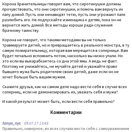
Корона Хранительницы говорит вам, что сиротинушки должны
прочувствовать, что они сиротинушки, и помочь вам вернуть их
папу домой. Пусть они ненавидят тетю, пусть они угрожают папе
разлюбить его. Не подпускайте изменщика к детям, пока он не
вернется жить домой. Все методы хороши ради служения
брачному таинству.
Корона не говорит, что такими методами вы не только
травмируете детей, но и превращаетесь в реального монстра, в ту
самую пожирательницу, которая вам мерещится в сопернице. Вам
будет печально вспомнить потом, насколько вы низко упали. Но
это если вы выкарабкаетесь со дна этой ямы. А ведь не факт.
Поэтому не унижайтесь, не мучайте детей и уважайте право
бывшего мужа быть родителем своих детей, даже если он не
хочет больше быть вашим мужем.
Скажите друзья, как на самом деле надо вести себя в случае всех
соперниц, если не демонизировать их, уважать себя и мужа?
И какой результат может быть, если вести себя правильно?
Комментарии
tanya_nyc
09.07.17 13:43
Правильно, наверное, во всех случаях вести себя с самоуважением