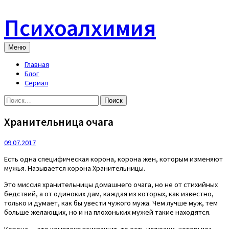
Skip
to
Психоалхимия
content
Меню
Главная
Блог
Сериал
Найти:
Хранительница очага
09.07.2017
Есть одна специфическая корона, корона жен, которым изменяют
мужья. Называется корона Хранительницы.
Это миссия хранительницы домашнего очага, но не от стихийных
бедствий, а от одиноких дам, каждая из которых, как известно,
только и думает, как бы увести чужого мужа. Чем лучше муж, тем
больше желающих, но и на плохоньких мужей такие находятся.
Корона — это комплект психзащит, то есть иллюзии, которыми