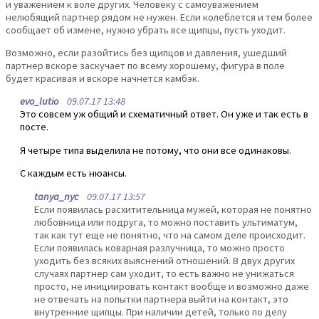
и уважением к воле других. Человеку с самоуважением
нелюбящий партнер рядом не нужен. Если колеблется и тем более
сообщает об измене, нужно убрать все щипцы, пусть уходит.
Возможно, если разойтись без щипцов и давления, ушедший
партнер вскоре заскучает по всему хорошему, фигура в поле
будет красивая и вскоре начнется камбэк.
evo_lutio
09.07.17 13:48
Это совсем уж общий и схематичный ответ. Он уже и так есть в
посте.
Я четыре типа выделила не потому, что они все одинаковы.
С каждым есть нюансы.
tanya_nyc
09.07.17 13:57
Если появилась расхитительница мужей, которая не понятно
любовница или подруга, то можно поставить ультиматум,
так как тут еще не понятно, что на самом деле происходит.
Если появилась коварная разлучница, то можно просто
уходить без всяких выяснений отношений. В двух других
случаях партнер сам уходит, то есть важно не унижаться
просто, не инициировать контакт вообще и возможно даже
не отвечать на попытки партнера выйти на контакт, это
внутренние щипцы. При наличии детей, только по делу