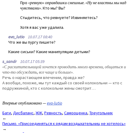
Про
«ревную» оправдашки смешные. «Ну не властны мы над
чувствами»
. Кто мы? Вы?
Стыдитесь, что ревнуете? Извиняетесь?
Хотя я вас уже удалила.
evo_lutio
10.07.17 08:40
Что же вы пургу пишете?
Какие сиськи? Какие манипуляции детьми?
s_sandr
10.07.17 05:39
«С расхитительницой хочется проводить много времени, общаться и
что-то обсуждать, все чаще и больше»
.
Речь о нарастающем влечении, правда же?
А вообще, похоже, мы тут каждый со своей колокольни — кто с
подружкиной, кто с колокольни жены смотрит…
Впервые опубликовано —
evo-lutio
Баги
,
Дисбаланс
,
ЖЖ
,
Ревность
,
Самооценка
,
Треугольник
Post
←
Письмо. «Присоединяться к рядам воздыхательниц не хотелось»
navigation
→