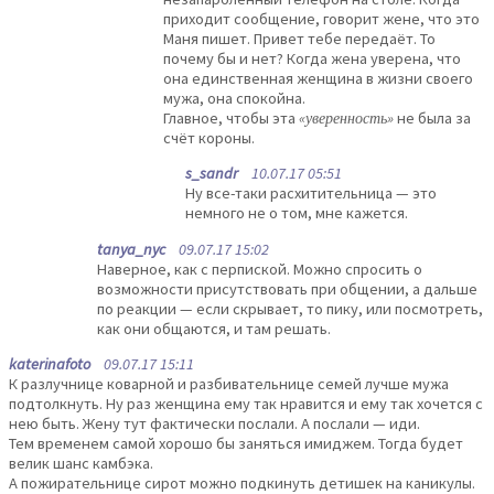
приходит сообщение, говорит жене, что это
Маня пишет. Привет тебе передаёт. То
почему бы и нет? Когда жена уверена, что
она единственная женщина в жизни своего
мужа, она спокойна.
Главное, чтобы эта
«уверенность»
не была за
счёт короны.
s_sandr
10.07.17 05:51
Ну все-таки расхитительница — это
немного не о том, мне кажется.
tanya_nyc
09.07.17 15:02
Наверное, как с перпиской. Можно спросить о
возможности присутствовать при общении, а дальше
по реакции — если скрывает, то пику, или посмотреть,
как они общаются, и там решать.
katerinafoto
09.07.17 15:11
К разлучнице коварной и разбивательнице семей лучше мужа
подтолкнуть. Ну раз женщина ему так нравится и ему так хочется с
нею быть. Жену тут фактически послали. А послали — иди.
Тем временем самой хорошо бы заняться имиджем. Тогда будет
велик шанс камбэка.
А пожирательнице сирот можно подкинуть детишек на каникулы.