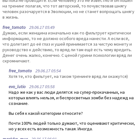
Вы пока не проводите. Если человеку это не известно и он пошел
на тренинг полагая, что тот авторский, то почувствовав шнягу
человек разочаруется в Эволюции, но не станет вопрощать шнягу
в жизнь.
free_tomato
29.06.17 05:49
Думаю, если женщина изначально как-то фильтрует критически
информацию, то не должно особого вреда нанести. А если всё,
что долетает до её глаз и ушей принимается за чистую монету и
руководство к действию, то вряд ли там ещё есть чему вредить.
Денег очень жалко, конечно. С ценой гурини психологии вряд ли
скромничают.
free_tomato
29.06.17 05:54
Хотя те, кто фильтует, на таком тренинге вряд ли окажутся)
evo_lutio
29.06.17 05:58
Надо же как у вас люди делятся: на супер-прокачанных, на
которых влиять нельзя, и беспросветных зомби без надежд на
сознание.
Вы себя к какой категории относите?
Почти 100% людей только думают, что оценивают критически,
но у всех есть возможность такая. Иногда.
mariyka_mur
29.06.17 06:01