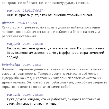
контроля, не работает, не надо самому рулить жизнью.
evo_lutio
29.06.17 06:27
Они не фразам учат, а как отношения строить. Кейсам.
alemare
29.06.17 06:24
Свинство эти тренинги, но в группе должен найтись хоть один
человек, который начнёт копать и выйдет на блог и на книгу. И
расскажет остальным.
evo_lutio
29.06.17 06:30
Так безграмотные думают, что это классика. Из прошлого века.
Всем психологам известное. Но у Марфы просто практический
подход.
katerinafoto
29.06.17 06:31
Помимо потерянных денег и времени, от таких тренингов может
вырасти новая корона. Теперь я всему научилась, я всё могу, я
суперрыбачка и т.д. В состоянии эйфории человек может таких
дров наломать. Он почувствует себя сильным, способным свернуть
горы. Но на деле-то он остался самим собой.
evo_lutio
29.06.17 06:35
Хуже другое. Увидев, что не работает, он крест поставит на
этом. Или сразу поняв, что чушь.