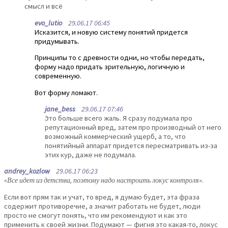
смысл и всё
evo_lutio
29.06.17 06:45
Исказится, и новую систему понятий придется
придумывать.
Принципы то с древности одни, но чтобы передать,
форму надо придать зрительную, логичную и
современную.
Вот форму ломают.
jane_bess
29.06.17 07:46
Это больше всего жаль. Я сразу подумала про
репутационный вред, затем про производный от него
возможный коммерческий ущерб, а то, что
понятийный аппарат придется пересматривать из-за
этих кур, даже не подумала.
andrey_kozlow
29.06.17 06:23
«Все идет из детства, поэтому надо настроить локус контроля»
.
Если вот прям так и учат, то вред, я думаю будет, эта фраза
содержит противоречие, а значит работать не будет, люди
просто не смогут понять, что им рекомендуют и как это
применить к своей жизни. Подумают — фигня это какая-то, локус