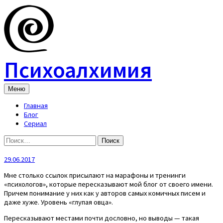
Skip
to
content
Психоалхимия
Меню
Главная
Блог
Сериал
Найти:
29.06.2017
Мне столько ссылок присылают на марафоны и тренинги
«психологов», которые пересказывают мой блог от своего имени.
Причем понимание у них как у авторов самых комичных писем и
даже хуже. Уровень «глупая овца».
Пересказывают местами почти дословно, но выводы — такая