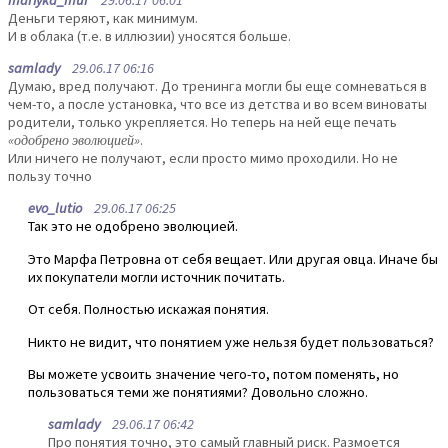
Деньги теряют, как минимум.
И в облака (т.е. в иллюзии) уносятся больше.
samlady
29.06.17 06:16
Думаю, вред получают. До тренинга могли бы еще сомневаться в
чем-то, а после установка, что все из детства и во всем виноваты
родители, только укрепляется. Но теперь на ней еще печать
«одобрено эволюцией»
.
Или ничего не получают, если просто мимо проходили. Но не
пользу точно
evo_lutio
29.06.17 06:25
Так это не одобрено эволюцией.
Это Марфа Петровна от себя вещает. Или другая овца. Иначе бы
их покупатели могли источник почитать.
От себя. Полностью искажая понятия.
Никто не видит, что понятием уже нельзя будет пользоваться?
Вы можете усвоить значение чего-то, потом поменять, но
пользоваться теми же понятиями? Довольно сложно.
samlady
29.06.17 06:42
Про понятия точно, это самый главный риск. Размоется