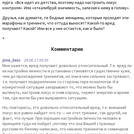
пурга. «Все идет из детства, поэтому надо настроить локус
контроля». Или «откалибруй значимость, залезая к нему в голову».
Друзья, как думаете, те бедные женщины, которые проходят эти
марафоны и тренинги, что оттуда выносят? Какой-то вред
получают? Какой? Или все у них остается, как и было?
+
Комментарии
jane_bess
29.06.17 05:35
Мне кажется, вред получают довольно относительный. Т.е. вряд ли
их настройки личности и установки становятся существенно хуже,
чем до прохождения тренингов, но они в них сильнее застревают,
т.к. получают подкрепление со стороны горе-психологов. И в
конкретной ситуации запарывают то, что можно было бы
вытянуть, настроив локус и сняв корону, теряют энергию и время
там, где могли бы уже выправлять ситуацию.
Но, повторюсь, это довольно относительный вред, т.к. внешний
локус все равно найдет что-то — не этот тренинг, так другой, не
факт, что лучше. При хороших настройках личности человек в
принципе туда не пойдет ,потому что она Вашей странице
русским по белому написано, что никаких тренингов и семинаров