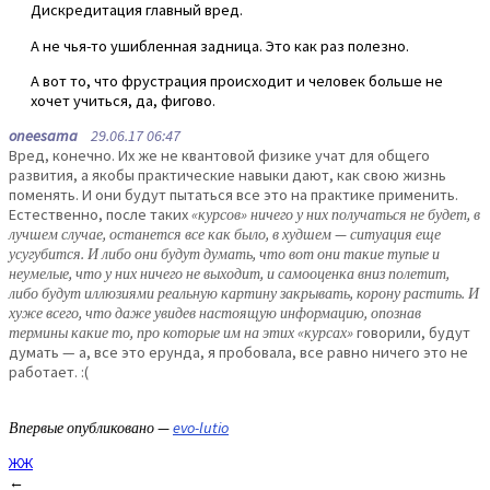
Дискредитация главный вред.
А не чья-то ушибленная задница. Это как раз полезно.
А вот то, что фрустрация происходит и человек больше не
хочет учиться, да, фигово.
oneesama
29.06.17 06:47
Вред, конечно. Их же не квантовой физике учат для общего
развития, а якобы практические навыки дают, как свою жизнь
поменять. И они будут пытаться все это на практике применить.
Естественно, после таких
«курсов» ничего у них получаться не будет, в
лучшем случае, останется все как было, в худшем — ситуация еще
усугубится. И либо они будут думать, что вот они такие тупые и
неумелые, что у них ничего не выходит, и самооценка вниз полетит,
либо будут иллюзиями реальную картину закрывать, корону растить. И
хуже всего, что даже увидев настоящую информацию, опознав
термины какие то, про которые им на этих «курсах»
говорили, будут
думать — а, все это ерунда, я пробовала, все равно ничего это не
работает. :(
Впервые опубликовано —
evo-lutio
ЖЖ
Post
←