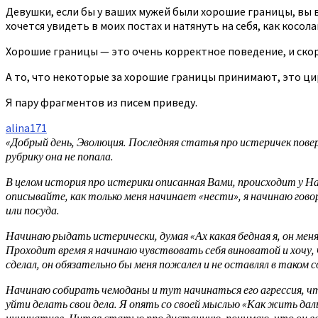
Девушки, если бы у ваших мужей были хорошие границы, вы ве
хочется увидеть в моих постах и натянуть на себя, как косо
Хорошие границы — это очень корректное поведение, и скоре
А то, что некоторые за хорошие границы принимают, это ци
Я пару фрагментов из писем приведу.
alina171
«Добрый день, Эволюция. Последняя статья про истеричек пове
рубрику она не попала.
В целом история про истерики описанная Вами, происходит у Нас
описывайте, как только меня начинает «нести», я начинаю гово
или посуда.
Начинаю рыдать истерически, думая «Ах какая бедная я, он мен
Проходит время я начинаю чувствовать себя виноватой и хочу, ч
сделал, он обязательно бы меня пожалел и не оставлял в таком со
Начинаю собирать чемоданы и тут начинаться его агрессия, что
уйти делать свои дела. Я опять со своей мыслью «Как жить даль
инициативе. Читая статью про дистанцию, понимаю, что он все 