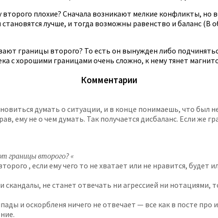
 у второго плохие? Сначала возникают мелкие конфликты, но 
становятся лучше, и тогда возможны равенство и баланс (В об
вают границы второго? То есть он вынужден либо подчиняться
ека с хорошими границами очень сложно, к нему тянет магнитом
Комментарии
иться думать о ситуации, и в конце понимаешь, что был не п
прав, ему не о чем думать. Так получается дисбаланс. Если ж
ют границы второго? «
орого , если ему чего то не хватает или не нравится, будет и
 скандалы, не станет отвечать ни агрессией ни нотациями, то
ыпады и оскорбленя ничего не отвечает — все как в посте про
ние.