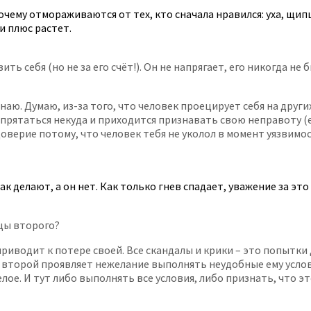
чему отмораживаются от тех, кто сначала нравился: уха, щипц
и плюс растет.
ь себя (но не за его счёт!). Он не напрягает, его никогда не 
аю. Думаю, из-за того, что человек проецирует себя на других
, спрятаться некуда и приходится признавать свою неправоту (
верие потому, что человек тебя не уколол в момент уязвимост
ак делают, а он нет. Как только гнев спадает, уважение за эт
цы второго?
риводит к потере своей. Все скандалы и крики – это попытки 
сли второй проявляет нежелание выполнять неудобные ему услов
елое. И тут либо выполнять все условия, либо признать, что э