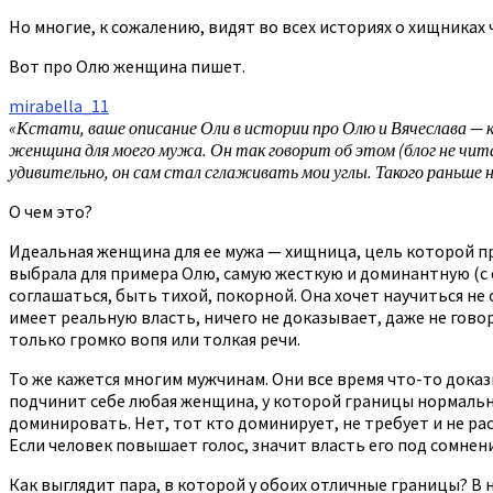
Но многие, к сожалению, видят во всех историях о хищниках 
Вот про Олю женщина пишет.
mirabella_11
«Кстати, ваше описание Оли в истории про Олю и Вячеслава — к
женщина для моего мужа. Он так говорит об этом (блог не читал
удивительно, он сам стал сглаживать мои углы. Такого раньше н
О чем это?
Идеальная женщина для ее мужа — хищница, цель которой пр
выбрала для примера Олю, самую жесткую и доминантную (с 
соглашаться, быть тихой, покорной. Она хочет научиться не 
имеет реальную власть, ничего не доказывает, даже не гово
только громко вопя или толкая речи.
То же кажется многим мужчинам. Они все время что-то доказ
подчинит себе любая женщина, у которой границы нормальн
доминировать. Нет, тот кто доминирует, не требует и не рас
Если человек повышает голос, значит власть его под сомнение
Как выглядит пара, в которой у обоих отличные границы? В 