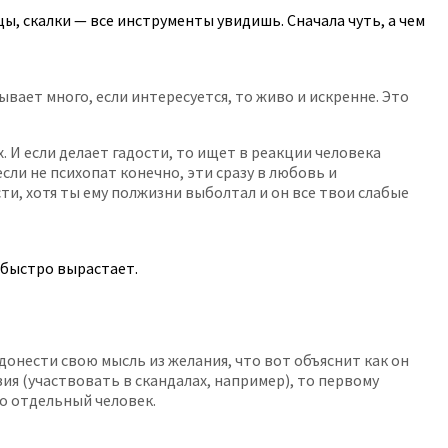
ы, скалки — все инструменты увидишь. Сначала чуть, а чем
бывает много, если интересуется, то живо и искренне. Это
. И если делает гадости, то ищет в реакции человека
если не психопат конечно, эти сразу в любовь и
и, хотя ты ему полжизни выболтал и он все твои слабые
о быстро вырастает.
донести свою мысль из желания, что вот объяснит как он
ия (участвовать в скандалах, например), то первому
то отдельный человек.