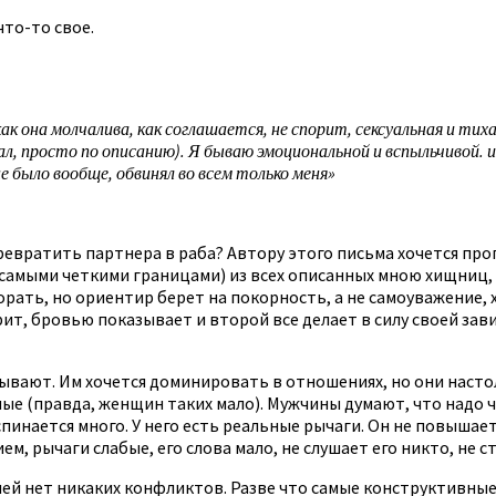
что-то свое.
ак она молчалива, как соглашается, не спорит, сексуальная и ти
, просто по описанию). Я бываю эмоциональной и вспыльчивой. и 
е было вообще, обвинял во всем только меня»
евратить партнера в раба? Автору этого письма хочется прог
самыми четкими границами) из всех описанных мною хищниц, 
орать, но ориентир берет на покорность, а не самоуважение, 
рит, бровью показывает и второй все делает в силу своей за
ывают. Им хочется доминировать в отношениях, но они настоль
ые (правда, женщин таких мало). Мужчины думают, что надо 
пинается много. У него есть реальные рычаги. Он не повышает
м, рычаги слабые, его слова мало, не слушает его никто, не ст
ней нет никаких конфликтов. Разве что самые конструктивные,