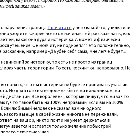
и мыслей зашкаливает.»
о нарушения границ...
Прочитать
у него какой-то, училка или
енно уходить. Скорее всего он начинает ей рассказывать, как
щает ей, какая она дура и истеричка. А может и физически
прося утешение. Он молчит, не подкрепляя это положительно,
 раскаяние, например «Да убей себя сама, мне легче будет».
 извинений за истерику, то есть не просто из границ
сливая часть территории. То есть косячит он непрерывно. Не
ко понять, что вы в истерике не будете принимать участие.
ого. Но для этого вы не должны быть ни виновником, ни
ей дистанции. Все королевны, которые пишут, что ни за что
нают, что такое быть на 100% неправыми. Если вы на 100%
. Если любимый человек не сказал вам ни одного
ие, какого вы еще в своей жизни никогда не переживали,
ответ на ваш ор, никто почти не умеет держаться в
летучивается и остается только желание побыстрей
 просто с грустью ушел.