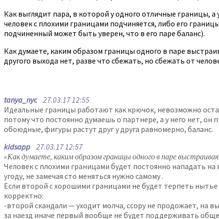
Как выглядит пара, в которой у одного отличные границы, а
человек с плохими границами подчиняется, либо его границы 
подчиненный может быть уверен, что в его паре баланс).
Как думаете, каким образом границы одного в паре выстраи
другого выхода нет, разве что сбежать, но сбежать от челов
tanya_nyc
27.03.17 12:55
Идеальные границы работают как крючок, невозможно останов
потому что постоянно думаешь о партнере, а у него нет, он 
обоюдные, фигуры растут друг у друга равномерно, баланс.
kidsapp
27.03.17 12:57
«Как думаете, каким образом границы одного в паре выстраива
Человек с плохими границами будет постоянно нападать на вт
угоду, не замечая сто меняться нужно самому .
Если второй с хорошими границами не будет терпеть нытье и
корректно:
-второй скандали — уходит молча, ссору не продожает, на в
за наезд иначе первый вообще не будет поддерживать обще