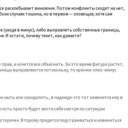
все расхлебывает виновник. Потом конфликты сходят на нет,
оих случаях тишина, но в первом — зловещая, хотя сам
 (уходя в минус), либо выправлять собственные границы,
. И кстати, почему тянет, как думаете?
рав, и хочется все объяснить. За это время фигура растет,
е границы выправляются потихоньку, то крючки плюс-минус
ли ныть или скандалить., в надежде что тот изменится ему в
 есть просто будет вести себя смотря по ситуации
 истеричек. Второму придется подстраиваться и извиниться