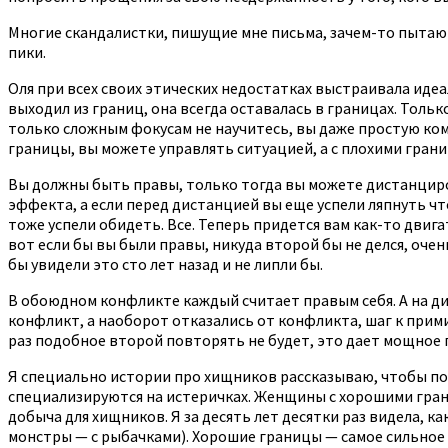
Многие скандалистки, пишущие мне письма, зачем-то пытают
пики.
Оля при всех своих этических недостатках выстраивала идеа
выходил из границ, она всегда оставалась в границах. Тольк
только сложным фокусам не научитесь, вы даже простую комм
границы, вы можете управлять ситуацией, а с плохими гран
Вы должны быть правы, только тогда вы можете дистанцирова
эффекта, а если перед дистанцией вы еще успели ляпнуть что
тоже успели обидеть. Все. Теперь придется вам как-то двига
вот если бы вы были правы, никуда второй бы не делся, очен
бы увидели это сто лет назад и не липли бы.
В обоюдном конфликте каждый считает правым себя. А на ди
конфликт, а наоборот отказались от конфликта, шаг к прими
раз подобное второй повторять не будет, это дает мощное
Я специально истории про хищников рассказываю, чтобы пок
специализируются на истеричках. Женщины с хорошими грани
добыча для хищников. Я за десять лет десятки раз видела, 
монстры — с рыбачками). Хорошие границы — самое сильное 