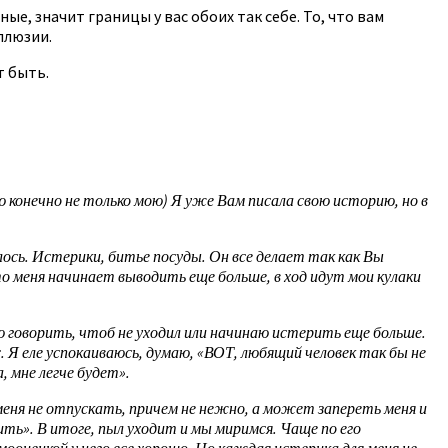
ые, значит границы у вас обоих так себе. То, что вам
ллюзии.
т быть.
 конечно не только мою) Я уже Вам писала свою историю, но в
лось. Истерики, битье посуды. Он все делает так как Вы
о меня начинает выводить еще больше, в ход идут мои кулаки
ю говорить, чтоб не уходил или начинаю истерить еще больше.
. Я еле успокаиваюсь, думаю, «ВОТ, любящий человек так бы не
, мне легче будет».
 меня не отпускать, причем не нежно, а может запереть меня и
ить». В итоге, пыл уходит и мы миримся. Чаще по его
ооценкой у него все хорошо. Но каждая истерика для меня не