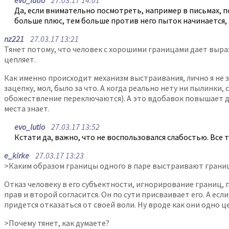
evo_lutio
27.03.17 14:01
Да, если внимательно посмотреть, например в письмах, по
больше плюс, тем больше против него пыток начинается, 
nz221
27.03.17 13:21
Тянет потому, что человек с хорошими границами дает выразит
цепляет.
Как именно происходит механизм выстраивания, лично я не зн
зацепку, мол, было за что. А когда реально нету ни пылинки
обожествление переключаются). А это вдобавок повышает до
места знает.
evo_lutio
27.03.17 13:52
Кстати да, важно, что не воспользовался слабостью. Все т
e_kirke
27.03.17 13:23
>Каким образом границы одного в паре выстраивают грани
Отказ человеку в его субъектности, игнорирование границ, п
прав и второй согласится. Он по сути присваивает его. А е
придется отказаться от своей воли. Ну вроде как они одно ц
>Почему тянет, как думаете?