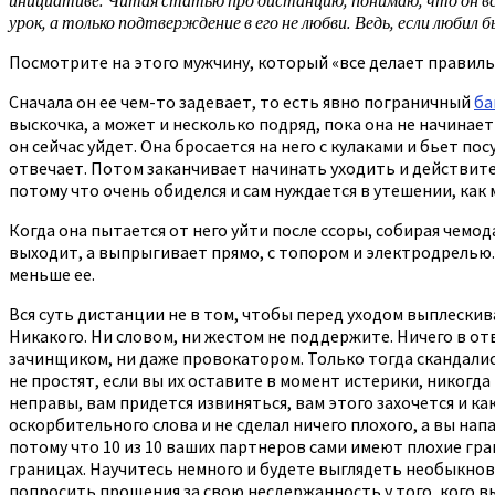
урок, а только подтверждение в его не любви. Ведь, если люби
Посмотрите на этого мужчину, который «все делает правиль
Сначала он ее чем-то задевает, то есть явно пограничный
ба
выскочка, а может и несколько подряд, пока она не начинает
он сейчас уйдет. Она бросается на него с кулаками и бьет пос
отвечает. Потом заканчивает начинать уходить и действител
потому что очень обиделся и сам нуждается в утешении, как м
Когда она пытается от него уйти после ссоры, собирая чемода
выходит, а выпрыгивает прямо, с топором и электродрелью. 
меньше ее.
Вся суть дистанции не в том, чтобы перед уходом выплескив
Никакого. Ни словом, ни жестом не поддержите. Ничего в от
зачинщиком, ни даже провокатором. Только тогда скандалист
не простят, если вы их оставите в момент истерики, никогд
неправы, вам придется извиняться, вам этого захочется и к
оскорбительного слова и не сделал ничего плохого, а вы нап
потому что 10 из 10 ваших партнеров сами имеют плохие гра
границах. Научитесь немного и будете выглядеть необыкнов
попросить прощения за свою несдержанность у того, кого вы