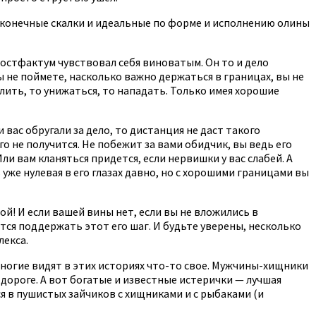
есконечные скалки и идеальные по форме и исполнению олины
постфактум чувствовал себя виноватым. Он то и дело
вы не поймете, насколько важно держаться в границах, вы не
лить, то унижаться, то нападать. Только имея хорошие
вас обругали за дело, то дистанция не даст такого
о не получится. Не побежит за вами обидчик, вы ведь его
ли вам кланяться придется, если нервишки у вас слабей. А
уже нулевая в его глазах давно, но с хорошими границами вы
й! И если вашей вины нет, если вы не вложились в
тся поддержать этот его шаг. И будьте уверены, несколько
лекса.
многие видят в этих историях что-то свое. Мужчины-хищники
дороге. А вот богатые и известные истерички — лучшая
ся в пушистых зайчиков с хищниками и с рыбаками (и