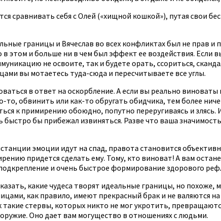
ся сравнивать себя с Олей («хищной кошкой»), путая свои б
льные границы и Вячеслав во всех конфликтах был не прав и 
о в этом и больше ни в чем был эффект ее воздействия. Если 
уникацию не освоите, так и будете орать, ссориться, сканда
ицами вы мотаетесь туда-сюда и пересчитываете все углы.
ться в ответ на оскорбление. А если вы реально виноваты и 
-то, обвинить или как-то обругать обидчика, тем более ничег
ться к примирению обоюдно, попутно переругиваясь и злясь. И
ь быстро бы прибежал извиняться. Разве что ваша значимость 
станции эмоции идут на спад, правота становится объективно
рению придется сделать ему. Тому, кто виноват! А вам остане
 подкрепление и очень быстрое формирование здорового реф
азать, какие чудеса творят идеальные границы, но похоже, 
цами, как правило, имеют прекрасный брак и не валяются на 
как такие стервы, которых никто не мог укротить, превращают
оружие. Оно дает вам могущество в отношениях с людьми.