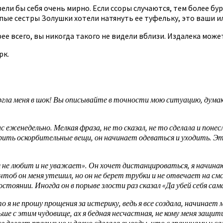
ли бы себя очень мирно. Если ссоры случаются, тем более бурн
лапые сестры Золушки хотели натянуть ее туфельку, это ваши и
е всего, вы никогда такого не видели вблизи. Издалека може
рк.
ргла меня в шок! Вы описывайте в точности мою ситуацию, думаю
 еженедельно. Мелкая фраза, не то сказал, не то сделала и понес
рить оскорбительные вещи, он начинает одеваться и уходить. Эт
я не любит и не уважает». Он хочет дистанцироваться, я начина
тоб он меня утешил, но он не берет трубки и не отвечает на смс
стоянии. Иногда он в порыве злости раз сказал «Да убей себя сама
 я не прошу прощения за истерику, ведь я все создала, начинает
ше с этим чудовище, ах я бедная несчастная, не кому меня защит
делает правильно и давно сделала выводы, что с границами и сам