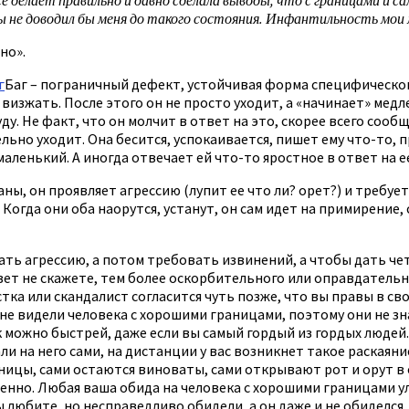
л бы не доводил бы меня до такого состояния. Инфантильность мо
но».
г
Баг – пограничный дефект, устойчивая форма специфическог
 визжать. После этого он не просто уходит, а «начинает» медл
уду. Не факт, что он молчит в ответ на это, скорее всего сооб
ьно уходит. Она бесится, успокаивается, пишет ему что-то, 
аленький. А иногда отвечает ей что-то яростное в ответ на ее
ны, он проявляет агрессию (лупит ее что ли? орет?) и требует
Когда они оба наорутся, устанут, он сам идет на примирение, 
ать агрессию, а потом требовать извинений, а чтобы дать чет
вет не скажете, тем более оскорбительного или оправдательн
ка или скандалист согласится чуть позже, что вы правы в сво
а не видели человека с хорошими границами, поэтому они не з
ак можно быстрей, даже если вы самый гордый из гордых людей
али на него сами, на дистанции у вас возникнет такое раскаян
ницы, сами остаются виноваты, сами открывают рот и орут в 
енно. Любая ваша обида на человека с хорошими границами у
 любите, но несправедливо обидели, а он даже и не обиделся,