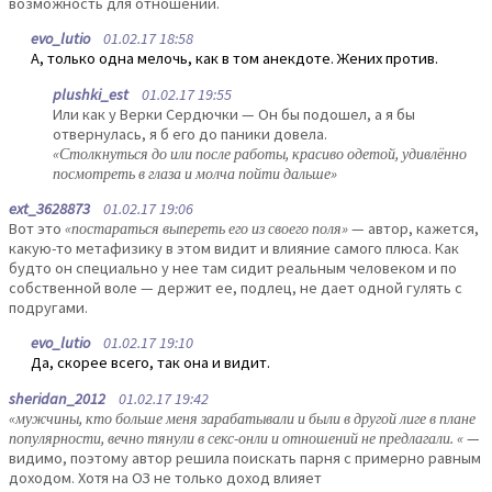
возможность для отношений.
evo_lutio
01.02.17 18:58
А, только одна мелочь, как в том анекдоте. Жених против.
plushki_est
01.02.17 19:55
Или как у Верки Сердючки — Он бы подошел, а я бы
отвернулась, я б его до паники довела.
«Столкнуться до или после работы, красиво одетой, удивлённо
посмотреть в глаза и молча пойти дальше»
ext_3628873
01.02.17 19:06
Вот это
«постараться выпереть его из своего поля»
— автор, кажется,
какую-то метафизику в этом видит и влияние самого плюса. Как
будто он специально у нее там сидит реальным человеком и по
собственной воле — держит ее, подлец, не дает одной гулять с
подругами.
evo_lutio
01.02.17 19:10
Да, скорее всего, так она и видит.
sheridan_2012
01.02.17 19:42
«мужчины, кто больше меня зарабатывали и были в другой лиге в плане
популярности, вечно тянули в секс-онли и отношений не предлагали. «
—
видимо, поэтому автор решила поискать парня с примерно равным
доходом. Хотя на ОЗ не только доход влияет