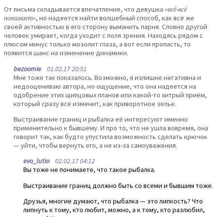
От письма складывается впечатление, что девушка
«всё-всё
понимает»
, но надеется найти волшебный способ, как всё же
своей активностью в его сторону выманить парня. Словно другой
человек умирает, когда уходит с поля зрения. Находясь рядом с
плюсом минус только мозолит глаза, а вот если пропасть, то
появится шанс на изменение динамики.
bezoomie
01.02.17 20:51
Мне тоже так показалось. Возможно, я излишне негативна и
недооцениваю автора, но ощущение, что она надеется на
одобрение этих щипцовых планов или какой-то хитрый приём,
который сразу всё изменит, как приворотное зелье.
Выстраивание границ и рыбалка её интересуют именно
применительно к бывшему. И про то, что не ушла вовремя, она
говорит так, как будто упустила возможность сделать крючок
— уйти, чтобы вернуть его, а не из-за самоуважения.
evo_lutio
02.02.17 04:12
Вы тоже не понимаете, что такое рыбалка.
Выстраивание границ должно быть со всеми и бывшим тоже.
Друзья, многие думают, что рыбалка — это липкость? Что
липнуть к тому, кто любит, можно, а к тому, кто разлюбил,