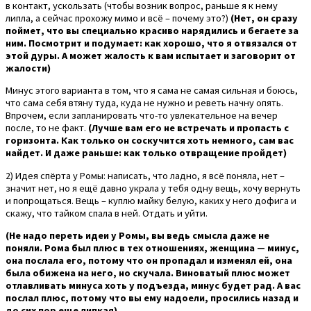
в контакт, ускользать (чтобы возник вопрос, раньше я к нему
липла, а сейчас прохожу мимо и всё – почему это?)
(Нет, он сразу
поймет, что вы специально красиво нарядились и бегаете за
ним. Посмотрит и подумает: как хорошо, что я отвязался от
этой дуры. А может жалость к вам испытает и заговорит от
жалости)
Минус этого варианта в том, что я сама не самая сильная и боюсь,
что сама себя втяну туда, куда не нужно и реветь начну опять.
Впрочем, если запланировать что-то увлекательное на вечер
после, то не факт.
(Лучше вам его не встречать и пропасть с
горизонта. Как только он соскучится хоть немного, сам вас
найдет. И даже раньше: как только отвращение пройдет)
2) Идея спёрта у Ромы: написать, что ладно, я всё поняла, нет –
значит нет, но я ещё давно украла у тебя одну вещь, хочу вернуть
и попрощаться. Вещь – куплю майку белую, каких у него дофига и
скажу, что тайком спала в ней. Отдать и уйти.
(Не надо переть идеи у Ромы, вы ведь смысла даже не
поняли. Рома был плюс в тех отношениях, женщина — минус,
она послала его, потому что он пропадал и изменял ей, она
была обижена на него, но скучала. Виноватый плюс может
отлавливать минуса хоть у подъезда, минус будет рад. А вас
послал плюс, потому что вы ему надоели, просились назад и
до сих пор еще липкая)