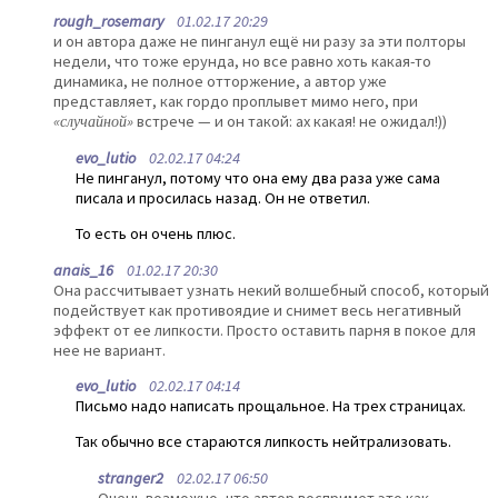
rough_rosemary
01.02.17 20:29
и он автора даже не пинганул ещё ни разу за эти полторы
недели, что тоже ерунда, но все равно хоть какая-то
динамика, не полное отторжение, а автор уже
представляет, как гордо проплывет мимо него, при
«случайной»
встрече — и он такой: ах какая! не ожидал!))
evo_lutio
02.02.17 04:24
Не пинганул, потому что она ему два раза уже сама
писала и просилась назад. Он не ответил.
То есть он очень плюс.
anais_16
01.02.17 20:30
Она рассчитывает узнать некий волшебный способ, который
подействует как противоядие и снимет весь негативный
эффект от ее липкости. Просто оставить парня в покое для
нее не вариант.
evo_lutio
02.02.17 04:14
Письмо надо написать прощальное. На трех страницах.
Так обычно все стараются липкость нейтрализовать.
stranger2
02.02.17 06:50
Очень возможно, что автор воспримет это как