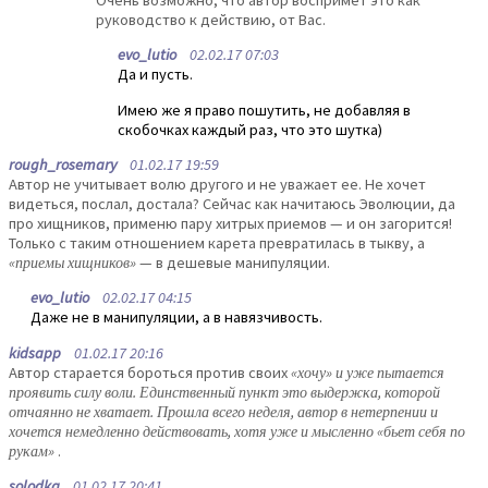
руководство к действию, от Вас.
evo_lutio
02.02.17 07:03
Да и пусть.
Имею же я право пошутить, не добавляя в
скобочках каждый раз, что это шутка)
rough_rosemary
01.02.17 19:59
Автор не учитывает волю другого и не уважает ее. Не хочет
видеться, послал, достала? Сейчас как начитаюсь Эволюции, да
про хищников, применю пару хитрых приемов — и он загорится!
Только с таким отношением карета превратилась в тыкву, а
«приемы хищников»
— в дешевые манипуляции.
evo_lutio
02.02.17 04:15
Даже не в манипуляции, а в навязчивость.
kidsapp
01.02.17 20:16
Автор старается бороться против своих
«хочу» и уже пытается
проявить силу воли. Единственный пункт это выдержка, которой
отчаянно не хватает. Прошла всего неделя, автор в нетерпении и
хочется немедленно действовать, хотя уже и мысленно «бьет себя по
рукам»
.
solodka
01.02.17 20:41