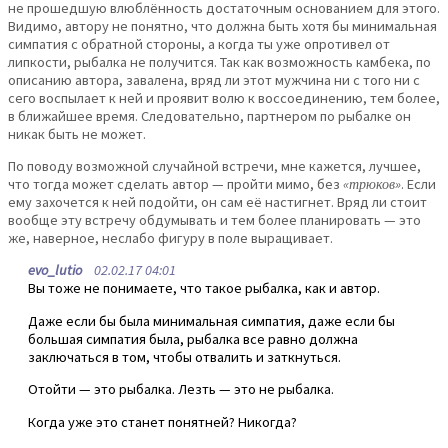
не прошедшую влюблённость достаточным основанием для этого.
Видимо, автору не понятно, что должна быть хотя бы минимальная
симпатия с обратной стороны, а когда ты уже опротивел от
липкости, рыбалка не получится. Так как возможность камбека, по
описанию автора, завалена, вряд ли этот мужчина ни с того ни с
сего воспылает к ней и проявит волю к воссоединению, тем более,
в ближайшее время. Следовательно, партнером по рыбалке он
никак быть не может.
По поводу возможной случайной встречи, мне кажется, лучшее,
что тогда может сделать автор — пройти мимо, без
«трюков»
. Если
ему захочется к ней подойти, он сам её настигнет. Вряд ли стоит
вообще эту встречу обдумывать и тем более планировать — это
же, наверное, неслабо фигуру в поле выращивает.
evo_lutio
02.02.17 04:01
Вы тоже не понимаете, что такое рыбалка, как и автор.
Даже если бы была минимальная симпатия, даже если бы
большая симпатия была, рыбалка все равно должна
заключаться в том, чтобы отвалить и заткнуться.
Отойти — это рыбалка. Лезть — это не рыбалка.
Когда уже это станет понятней? Никогда?