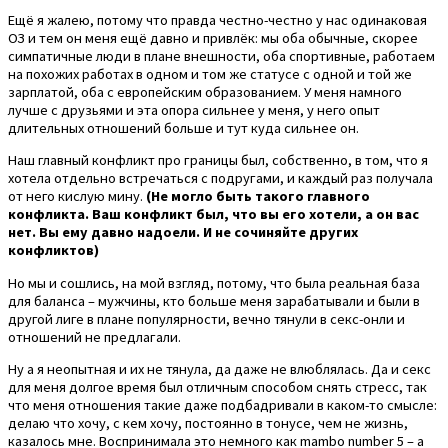
Ещё я жалею, потому что правда честно-честно у нас одинаковая
ОЗ и тем он меня ещё давно и привлёк: мы оба обычные, скорее
симпатичные люди в плане внешности, оба спортивные, работаем
на похожих работах в одном и том же статусе с одной и той же
зарплатой, оба с европейским образованием. У меня намного
лучше с друзьями и эта опора сильнее у меня, у него опыт
длительных отношений больше и тут куда сильнее он.
Наш главный конфликт про границы был, собственно, в том, что я
хотела отдельно встречаться с подругами, и каждый раз получала
от него кислую мину.
(Не могло быть такого главного
конфликта. Ваш конфликт был, что вы его хотели, а он вас
нет. Вы ему давно надоели. И не сочиняйте других
конфликтов)
Но мы и сошлись, на мой взгляд, потому, что была реальная база
для баланса – мужчины, кто больше меня зарабатывали и были в
другой лиге в плане популярности, вечно тянули в секс-онли и
отношений не предлагали.
Ну а я неопытная и их не тянула, да даже не влюблялась. Да и секс
для меня долгое время был отличным способом снять стресс, так
что меня отношения такие даже подбадривали в каком-то смысле:
делаю что хочу, с кем хочу, постоянно в тонусе, чем не жизнь,
казалось мне. Воспринимала это немного как mambo number 5 – a