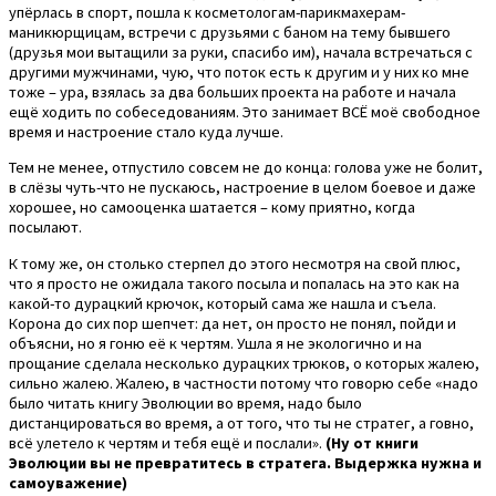
упёрлась в спорт, пошла к косметологам-парикмахерам-
маникюрщицам, встречи с друзьями с баном на тему бывшего
(друзья мои вытащили за руки, спасибо им), начала встречаться с
другими мужчинами, чую, что поток есть к другим и у них ко мне
тоже – ура, взялась за два больших проекта на работе и начала
ещё ходить по собеседованиям. Это занимает ВСЁ моё свободное
время и настроение стало куда лучше.
Тем не менее, отпустило совсем не до конца: голова уже не болит,
в слёзы чуть-что не пускаюсь, настроение в целом боевое и даже
хорошее, но самооценка шатается – кому приятно, когда
посылают.
К тому же, он столько стерпел до этого несмотря на свой плюс,
что я просто не ожидала такого посыла и попалась на это как на
какой-то дурацкий крючок, который сама же нашла и съела.
Корона до сих пор шепчет: да нет, он просто не понял, пойди и
объясни, но я гоню её к чертям. Ушла я не экологично и на
прощание сделала несколько дурацких трюков, о которых жалею,
сильно жалею. Жалею, в частности потому что говорю себе «надо
было читать книгу Эволюции во время, надо было
дистанцироваться во время, а от того, что ты не стратег, а говно,
всё улетело к чертям и тебя ещё и послали».
(Ну от книги
Эволюции вы не превратитесь в стратега. Выдержка нужна и
самоуважение)