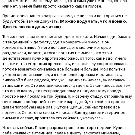
зависимости сама же ему писала, хотя сама уже не знала, хотела
или нет, у меня была просто какая-то каша в голове.
Про историю нашего разрыва я вам уже писала и повторяться не
буду, чтобы вам не докучать.
(Можно подумать, что я помню.
Десять писем в день читаю)
Только очень краткое описание для контекста. Начался дисбаланс
с тенденцией к дефолту, где я конкретный минус, а он
конкретный плюс. У него появились это мелочи которые
раздражали, пороги, я тогда понятия не имела, что это и
действтвовала прямо противоположно, от того, как надо. У него
так же есть тенденция прессовать, и я поначалу сопротивлялась, а
потом незаметно сливалась всё больше и больше. Мои попытки
уходов он останавливал, а я не рефлексировала и оставалась,
липучкой я была редкой, что уж. Жадничать начала, вымоталась
этим, как и он. Это всё длилось месяц где-то. Закончилось всё тем,
что он по какому-то несправедливому и надуманному поводу
просто меня послал на три буквы. Я, к своему стыду, отправила ему
несколько сообщений в течение пары дней, что люблю-прости-
давай попробуем ещё раз. Жуткие щипцы, сейчас трезво всё
понимаю. От него ни слова. Написала Вам дурацкое истеричное
письмо в слезах, прочитала его сейчас и ужаснулась.
Что есть сейчас. После разрыва прошло полторы недели. Купила
себе комплекс витаминов, села на диету, алкоголя минимум,