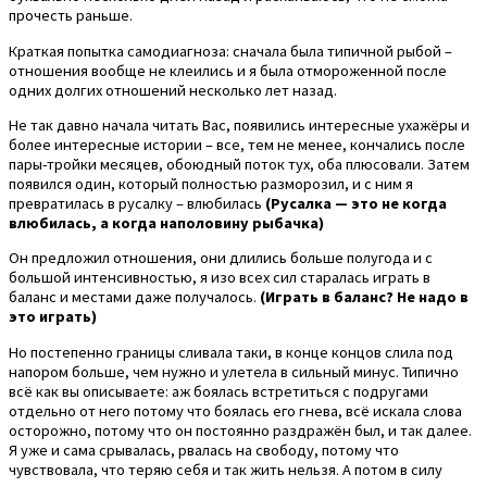
прочесть раньше.
Краткая попытка самодиагноза: сначала была типичной рыбой –
отношения вообще не клеились и я была отмороженной после
одних долгих отношений несколько лет назад.
Не так давно начала читать Вас, появились интересные ухажёры и
более интересные истории – все, тем не менее, кончались после
пары-тройки месяцев, обоюдный поток тух, оба плюсовали. Затем
появился один, который полностью разморозил, и с ним я
превратилась в русалку – влюбилась
(Русалка — это не когда
влюбилась, а когда наполовину рыбачка)
Он предложил отношения, они длились больше полугода и с
большой интенсивностью, я изо всех сил старалась играть в
баланс и местами даже получалось.
(Играть в баланс? Не надо в
это играть)
Но постепенно границы сливала таки, в конце концов слила под
напором больше, чем нужно и улетела в сильный минус. Типично
всё как вы описываете: аж боялась встретиться с подругами
отдельно от него потому что боялась его гнева, всё искала слова
осторожно, потому что он постоянно раздражён был, и так далее.
Я уже и сама срывалась, рвалась на свободу, потому что
чувствовала, что теряю себя и так жить нельзя. А потом в силу