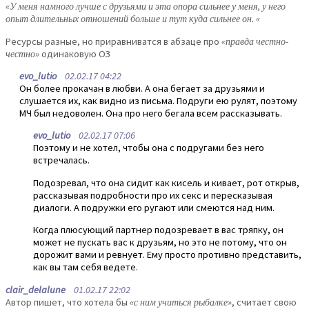
«У меня намного лучше с друзьями и эта опора сильнее у меня, у него
опыт длительных отношений больше и тут куда сильнее он. «
Ресурсы разные, но приравниватся в абзаце про
«правда честно-
честно»
одинаковую ОЗ
evo_lutio
02.02.17 04:22
Он более прокачан в любви. А она бегает за друзьями и
слушается их, как видно из письма. Подруги ею рулят, поэтому
МЧ был недоволен. Она про него бегала всем рассказывать.
evo_lutio
02.02.17 07:06
Поэтому и не хотел, чтобы она с подругами без него
встречалась.
Подозревал, что она сидит как кисель и кивает, рот открыв,
рассказывая подробности про их секс и пересказывая
диалоги. А подружки его ругают или смеются над ним.
Когда плюсующий партнер подозревает в вас тряпку, он
может не пускать вас к друзьям, но это не потому, что он
дорожит вами и ревнует. Ему просто противно представить,
как вы там себя ведете.
clair_delalune
01.02.17 22:02
Автор пишет, что хотела бы
«с ним учиться рыбалке»
, считает свою