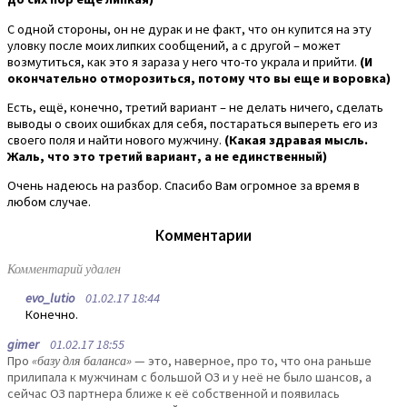
С одной стороны, он не дурак и не факт, что он купится на эту
уловку после моих липких сообщений, а с другой – может
возмутиться, как это я зараза у него что-то украла и прийти.
(И
окончательно отморозиться, потому что вы еще и воровка)
Есть, ещё, конечно, третий вариант – не делать ничего, сделать
выводы о своих ошибках для себя, постараться выпереть его из
своего поля и найти нового мужчину.
(Какая здравая мысль.
Жаль, что это третий вариант, а не единственный)
Очень надеюсь на разбор. Спасибо Вам огромное за время в
любом случае.
Комментарии
Комментарий удален
evo_lutio
01.02.17 18:44
Конечно.
gimer
01.02.17 18:55
Про
«базу для баланса»
— это, наверное, про то, что она раньше
прилипала к мужчинам с большой ОЗ и у неё не было шансов, а
сейчас ОЗ партнера ближе к её собственной и появилась