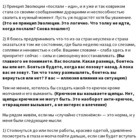
1) Принцип Эволюции «послали – иди», и я уже и так ковриком
стала со своими сообщениями дурацкими и неспособностью
свалить в нужный момент. Пусть уж подрастёт хотя бы уважение.
(Это не принцип Эволюции. Это логично. Что толку не идти,
когда послали? Снова пошлют)
2) Я боюсь предпринимать что-то из-за страх неуспеха и страха
оказаться в том же состоянии, где была неделю назад со слезами,
соплями и ненавистью к себе. Вашими словами – слаба здесь я и
приоритет сейчас – силы и самооценку восстанавливать.
(Вы
главного не понимаете. Вас послали. Какая разница, боитесь
вы или нет. Бояться будете, когда вас позовут назад. А пока
вас не зовут. Так что толку размышлять, боитесь вы
вернуться или нет? У вас — иллюзия влияния на ситуацию)
Тем не менее, хотелось бы создать какой-то крючок кроме
молчания и его выманить.
(Крючком вы называете щипцы. Нет,
щипцы крючком не могут быть. Это наоборот анти-крючок,
отвращение вызывает, а не интерес и влечение)
Мы рядом живём, если мы «случайно столкнёмся» — это норма, и у
меня были следующие мысли:
1) Столкнуться до или после работы, красиво одетой, удивлённо
посмотреть в глаза и молча пойти дальше, если сам будет вступать