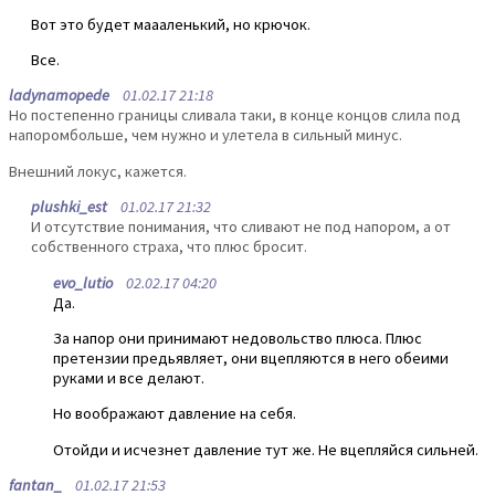
Вот это будет маааленький, но крючок.
Все.
ladynamopede
01.02.17 21:18
Но постепенно границы сливала таки, в конце концов слила под
напоромбольше, чем нужно и улетела в сильный минус.
Внешний локус, кажется.
plushki_est
01.02.17 21:32
И отсутствие понимания, что сливают не под напором, а от
собственного страха, что плюс бросит.
evo_lutio
02.02.17 04:20
Да.
За напор они принимают недовольство плюса. Плюс
претензии предьявляет, они вцепляются в него обеими
руками и все делают.
Но воображают давление на себя.
Отойди и исчезнет давление тут же. Не вцепляйся сильней.
fantan_
01.02.17 21:53