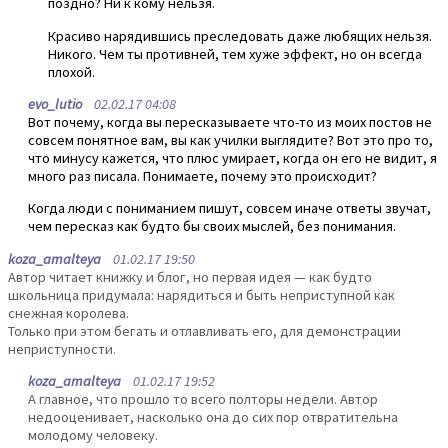
поздно? Ни к кому нельзя.
Красиво нарядившись преследовать даже любящих нельзя.
Никого. Чем ты противней, тем хуже эффект, но он всегда
плохой.
evo_lutio
02.02.17 04:08
Вот почему, когда вы пересказываете что-то из моих постов не
совсем понятное вам, вы как училки выглядите? Вот это про то,
что минусу кажется, что плюс умирает, когда он его не видит, я
много раз писала. Понимаете, почему это происходит?
Когда люди с пониманием пишут, совсем иначе ответы звучат,
чем пересказ как будто бы своих мыслей, без понимания.
koza_amalteya
01.02.17 19:50
Автор читает книжку и блог, но первая идея — как будто
школьница придумала: нарядиться и быть неприступной как
снежная королева.
Только при этом бегать и отлавливать его, для демонстрации
неприступности.
koza_amalteya
01.02.17 19:52
А главное, что прошло то всего полторы недели. Автор
недооценивает, насколько она до сих пор отвратительна
молодому человеку.