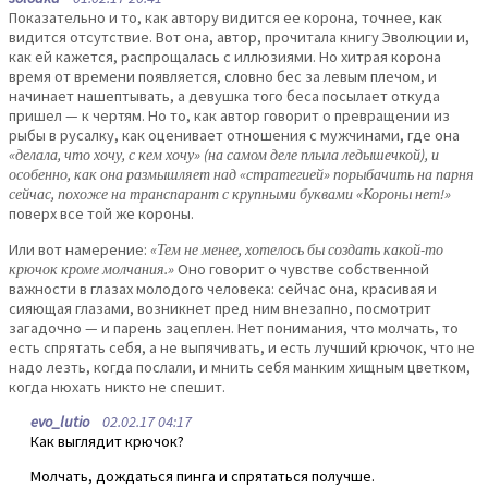
Показательно и то, как автору видится ее корона, точнее, как
видится отсутствие. Вот она, автор, прочитала книгу Эволюции и,
как ей кажется, распрощалась с иллюзиями. Но хитрая корона
время от времени появляется, словно бес за левым плечом, и
начинает нашептывать, а девушка того беса посылает откуда
пришел — к чертям. Но то, как автор говорит о превращении из
рыбы в русалку, как оценивает отношения с мужчинами, где она
«делала, что хочу, с кем хочу» (на самом деле плыла ледышечкой), и
особенно, как она размышляет над «стратегией» порыбачить на парня
сейчас, похоже на транспарант с крупными буквами «Короны нет!»
поверх все той же короны.
Или вот намерение:
«Тем не менее, хотелось бы создать какой-то
крючок кроме молчания.»
Оно говорит о чувстве собственной
важности в глазах молодого человека: сейчас она, красивая и
сияющая глазами, возникнет пред ним внезапно, посмотрит
загадочно — и парень зацеплен. Нет понимания, что молчать, то
есть спрятать себя, а не выпячивать, и есть лучший крючок, что не
надо лезть, когда послали, и мнить себя манким хищным цветком,
когда нюхать никто не спешит.
evo_lutio
02.02.17 04:17
Как выглядит крючок?
Молчать, дождаться пинга и спрятаться получше.