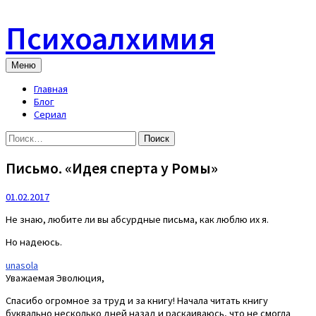
Skip
to
Психоалхимия
content
Меню
Главная
Блог
Сериал
Найти:
Письмо. «Идея сперта у Ромы»
01.02.2017
Не знаю, любите ли вы абсурдные письма, как люблю их я.
Но надеюсь.
unasola
Уважаемая Эволюция,
Спасибо огромное за труд и за книгу! Начала читать книгу
буквально несколько дней назад и раскаиваюсь, что не смогла