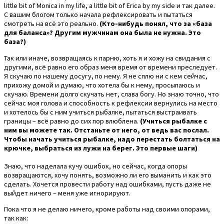
little bit of Monica in my life, a little bit of Erica by my side и так далее.
С вашим блогом только начала рефлексировать и пытаться
смотреть на всё это реально.
(Кто-нибудь понял, что за «база
для баланса»? Другим мужчинам она была не нужна. Это
база?)
Так или иначе, возвращаясь к парню, хоть я и хожу на свидания с
другими, всё равно его образ меня время от времени преследует.
Я скучаю по нашему досугу, по нему. Я не сплю ни с кем сейчас,
прихожу домой и думаю, что хотела бы к нему, просыпаюсь и
скучаю. Времени долго скучать нет, слава богу. Но знаю точно, что
сейчас моя голова и способность к рефлексии вернулись на место
и хотелось бы с ним учиться рыбалке, пытаться выстраивать
границы – всё равно до сих пор влюблена.
(Учиться рыбалке с
ним вы можете так. Отстаньте от него, от ведь вас послал.
Чтобы начать учиться рыбалке, надо перестать болтаться на
крючке, выбраться из лужи на берег. Это первые шаги)
Знаю, что наделала кучу ошибок, но сейчас, когда опоры
возвращаются, хочу понять, возможно ли его выманить и как это
сделать. Хочется провести работу над ошибками, пусть даже не
выйдет ничего – меня уже игнорируют.
Пока что я не делаю ничего, кроме работы над своими опорами,
так как: