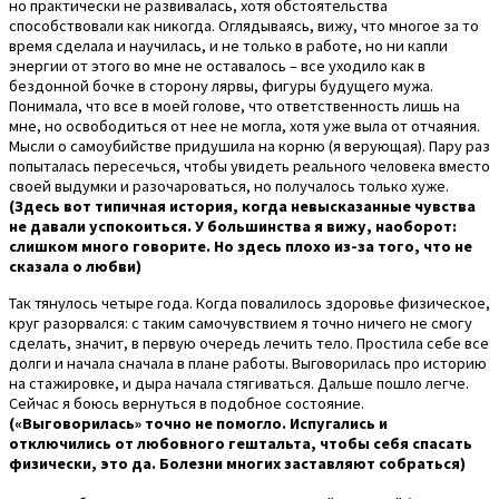
но практически не развивалась, хотя обстоятельства
способствовали как никогда. Оглядываясь, вижу, что многое за то
время сделала и научилась, и не только в работе, но ни капли
энергии от этого во мне не оставалось – все уходило как в
бездонной бочке в сторону лярвы, фигуры будущего мужа.
Понимала, что все в моей голове, что ответственность лишь на
мне, но освободиться от нее не могла, хотя уже выла от отчаяния.
Мысли о самоубийстве придушила на корню (я верующая). Пару раз
попыталась пересечься, чтобы увидеть реального человека вместо
своей выдумки и разочароваться, но получалось только хуже.
(Здесь вот типичная история, когда невысказанные чувства
не давали успокоиться. У большинства я вижу, наоборот:
слишком много говорите. Но здесь плохо из-за того, что не
сказала о любви)
Так тянулось четыре года. Когда повалилось здоровье физическое,
круг разорвался: с таким самочувствием я точно ничего не смогу
сделать, значит, в первую очередь лечить тело. Простила себе все
долги и начала сначала в плане работы. Выговорилась про историю
на стажировке, и дыра начала стягиваться. Дальше пошло легче.
Сейчас я боюсь вернуться в подобное состояние.
(«Выговорилась» точно не помогло. Испугались и
отключились от любовного гештальта, чтобы себя спасать
физически, это да. Болезни многих заставляют собраться)