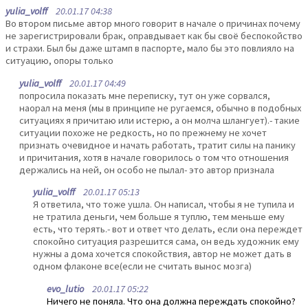
yulia_volff
20.01.17 04:38
Во втором письме автор много говорит в начале о причинах почему
не зарегистрировали брак, оправдывает как бы своё беспокойство
и страхи. Был бы даже штамп в паспорте, мало бы это повлияло на
ситуацию, опоры только
yulia_volff
20.01.17 04:49
попросила показать мне переписку, тут он уже сорвался,
наорал на меня (мы в принципе не ругаемся, обычно в подобных
ситуациях я причитаю или истерю, а он молча шлангует).- такие
ситуации похоже не редкость, но по прежнему не хочет
признать очевидное и начать работать, тратит силы на панику
и причитания, хотя в начале говорилось о том что отношения
держались на ней, он особо не пылал- это автор признала
yulia_volff
20.01.17 05:13
Я ответила, что тоже ушла. Он написал, чтобы я не тупила и
не тратила деньги, чем больше я туплю, тем меньше ему
есть, что терять.- вот и ответ что делать, если она переждет
спокойно ситуация разрешится сама, он ведь художник ему
нужны а дома хочется спокойствия, автор не может дать в
одном флаконе все(если не считать вынос мозга)
evo_lutio
20.01.17 05:22
Ничего не поняла. Что она должна переждать спокойно?