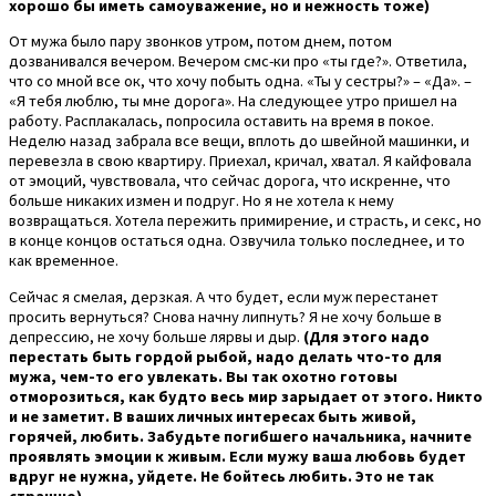
хорошо бы иметь самоуважение, но и нежность тоже)
От мужа было пару звонков утром, потом днем, потом
дозванивался вечером. Вечером смс-ки про «ты где?». Ответила,
что со мной все ок, что хочу побыть одна. «Ты у сестры?» – «Да». –
«Я тебя люблю, ты мне дорога». На следующее утро пришел на
работу. Расплакалась, попросила оставить на время в покое.
Неделю назад забрала все вещи, вплоть до швейной машинки, и
перевезла в свою квартиру. Приехал, кричал, хватал. Я кайфовала
от эмоций, чувствовала, что сейчас дорога, что искренне, что
больше никаких измен и подруг. Но я не хотела к нему
возвращаться. Хотела пережить примирение, и страсть, и секс, но
в конце концов остаться одна. Озвучила только последнее, и то
как временное.
Сейчас я смелая, дерзкая. А что будет, если муж перестанет
просить вернуться? Снова начну липнуть? Я не хочу больше в
депрессию, не хочу больше лярвы и дыр.
(Для этого надо
перестать быть гордой рыбой, надо делать что-то для
мужа, чем-то его увлекать. Вы так охотно готовы
отморозиться, как будто весь мир зарыдает от этого. Никто
и не заметит. В ваших личных интересах быть живой,
горячей, любить. Забудьте погибшего начальника, начните
проявлять эмоции к живым. Если мужу ваша любовь будет
вдруг не нужна, уйдете. Не бойтесь любить. Это не так
страшно)