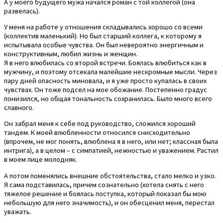
А у моего будущего мужа начался роман с той коллегой (она
развелась).
У меня на работе у отношения складывались хорошо со всеми
(коллектив маленький). Но был старший коллега, к которому я
испытывала особые чувства. Он был невероятно энергичным и
конструктивным, любил жизнь и женщин.
Я в него влюбилась со второй встречи. Боялась влюбиться как в
мужчину, и поэтому отсекала малейшие нескромные мысли. Через
пару дней опасность миновала, и я уже просто купалась в своих
чувствах. Он тоже подсел на мое обожание. Постепенно градус
понизился, но общая тональность сохранилась. Было много всего
славного.
Он забрал меня к себе под руководство, сложился хороший
тандем. К моей влюбленности относился снисходительно
(впрочем, не мог понять, влюблена я в него, или нет; классная была
интрига), а в целом – с симпатией, нежностью и уважением. Растил
в моем лице молодняк.
А потом поменялись внешние обстоятельства, стало мелко и узко.
Я сама подставилась, причем сознательно (хотела снять с него
тяжелое решение и боялась поступка, который показал бы мою
небольшую для него значимость), и он обесценил меня, перестал
уважать.