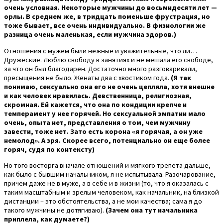
очень условная. Некоторые мужчины до восьмидесяти лет —
орлы. В среднем же, в тридцать поменьше фрустрация, но
тоже бывает, все очень индивидуально. В физиологии же
разница очень маленькая, если мужчина здоров.)
Отношения с мужем были нежные и уважительные, что ли…
Дружеские. Люблю свободу в занятиях и не мешала его свободе,
за что он был благодарен. Достаточно много разговаривали,
пресыщения не было. Женаты два с хвостиком года.
(Я так
понимаю, сексуально она его не очень цепляла, хотя внешне
и как человек нравилась. Девственница, религиозная,
скромная. Ей кажется, что она по кондиции крепче и
темперамент у нее горячей. Но сексуальной эмпатии мало
очень, опыта нет, представления о том, чем мужчину
завести, тоже нет. Зато есть корона «я горячая, а он уже
немолод». А зря. Скорее всего, потенциально он еще более
горяч, судя по контексту)
Но того восторга вначале отношений и мягкого трепета дальше,
как было с бывшим начальником, я не испытывала. Разочарование,
причем даже не в муже, а в себе и в жизни (то, что я оказалась с
таким масштабным и зрелым человеком, как начальник, на близкой
дистанции – это обстоятельства, а не мои качества; сама я до
такого мужчины не дотягиваю).
(Зачем она тут начальника
приплела, как думаете?)