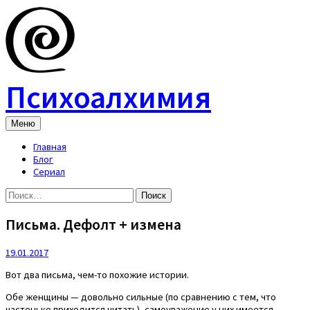
Skip
to
content
Психоалхимия
Меню
Главная
Блог
Сериал
Найти:
Письма. Дефолт + измена
19.01.2017
Вот два письма, чем-то похожие истории.
Обе женщины — довольно сильные (по сравнению с тем, что
частенько приходится читать), самоуважение у них имеется,