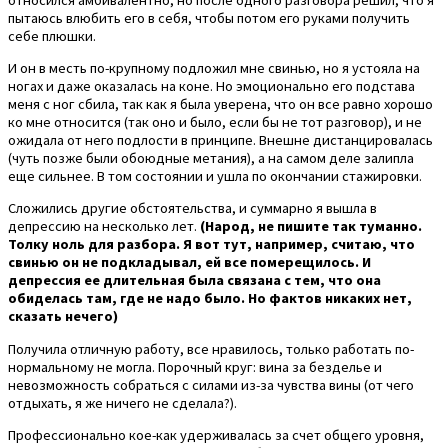
пытаюсь влюбить его в себя, чтобы потом его руками получить
себе плюшки.
И он в месть по-крупному подложил мне свинью, но я устояла на
ногах и даже оказалась на коне. Но эмоционально его подстава
меня с ног сбила, так как я была уверена, что он все равно хорошо
ко мне относится (так оно и было, если бы не тот разговор), и не
ожидала от него подлости в принципе. Внешне дистанцировалась
(чуть позже были обоюдные метания), а на самом деле залипла
еще сильнее. В том состоянии и ушла по окончании стажировки.
Сложились другие обстоятельства, и суммарно я вышла в
депрессию на несколько лет.
(Народ, не пишите так туманно.
Толку ноль для разбора. Я вот тут, например, считаю, что
свинью он не подкладывал, ей все померещилось. И
депрессия ее длительная была связана с тем, что она
обиделась там, где не надо было. Но фактов никаких нет,
сказать нечего)
Получила отличную работу, все нравилось, только работать по-
нормальному не могла. Порочный круг: вина за безделье и
невозможность собраться с силами из-за чувства вины (от чего
отдыхать, я же ничего не сделала?).
Профессионально кое-как удерживалась за счет общего уровня,