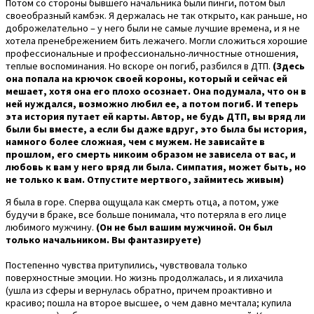
Потом со стороны бывшего начальника были пинги, потом был
своеобразный камбэк. Я держалась не так открыто, как раньше, но
доброжелательно – у него были не самые лучшие времена, и я не
хотела пренебрежением бить лежачего. Могли сложиться хорошие
профессиональные и профессионально-личностные отношения,
теплые воспоминания. Но вскоре он погиб, разбился в ДТП.
(Здесь
она попала на крючок своей короны, который и сейчас ей
мешает, хотя она его плохо осознает. Она подумала, что он в
ней нуждался, возможно любил ее, а потом погиб. И теперь
эта история путает ей карты. Автор, не будь ДТП, вы вряд ли
были бы вместе, а если бы даже вдруг, это была бы история,
намного более сложная, чем с мужем. Не зависайте в
прошлом, его смерть никоим образом не зависела от вас, и
любовь к вам у него вряд ли была. Симпатия, может быть, но
не только к вам. Отпустите мертвого, займитесь живым)
Я была в горе. Сперва ощущала как смерть отца, а потом, уже
будучи в браке, все больше понимала, что потеряла в его лице
любимого мужчину.
(Он не был вашим мужчиной. Он был
только начальником. Вы фантазируете)
Постепенно чувства притупились, чувствовала только
поверхностные эмоции. Но жизнь продолжалась, и я лихачила
(ушла из сферы и вернулась обратно, причем проактивно и
красиво; пошла на второе высшее, о чем давно мечтала; купила