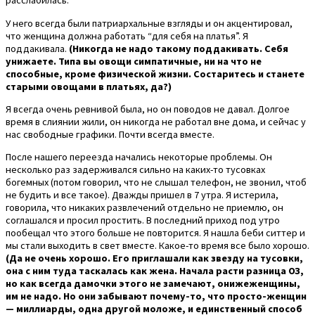
расслабилась.
У него всегда были патриархальные взгляды и он акцентировал,
что женщина должна работать “для себя на платья”. Я
поддакивала.
(Никогда не надо такому поддакивать. Себя
унижаете. Типа вы овощи симпатичные, ни на что не
способные, кроме физической жизни. Состаритесь и станете
старыми овощами в платьях, да?)
Я всегда очень ревнивой была, но он поводов не давал. Долгое
время в слиянии жили, он никогда не работал вне дома, и сейчас у
нас свободные графики. Почти всегда вместе.
После нашего переезда начались некоторые проблемы. Он
несколько раз задерживался сильно на каких-то тусовках
богемных (потом говорил, что не слышал телефон, не звонил, чтоб
не будить и все такое). Дважды пришел в 7 утра. Я истерила,
говорила, что никаких развлечений отдельно не приемлю, он
соглашался и просил простить. В последний приход под утро
пообещал что этого больше не повторится. Я нашла беби ситтер и
мы стали выходить в свет вместе. Какое-то время все было хорошо.
(Да не очень хорошо. Его приглашали как звезду на тусовки,
она с ним туда таскалась как жена. Начала расти разница ОЗ,
но как всегда дамочки этого не замечают, онижеженщины,
им не надо. Но они забывают почему-то, что просто-женщин
— миллиарды, одна другой моложе, и единственный способ