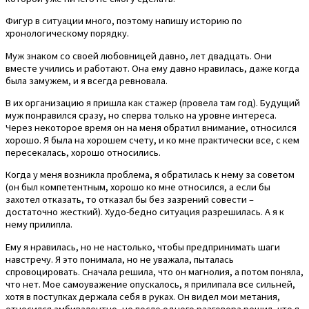
Фигур в ситуации много, поэтому напишу историю по
хронологическому порядку.
Муж знаком со своей любовницей давно, лет двадцать. Они
вместе учились и работают. Она ему давно нравилась, даже когда
была замужем, и я всегда ревновала.
В их организацию я пришла как стажер (провела там год). Будущий
муж понравился сразу, но сперва только на уровне интереса.
Через некоторое время он на меня обратил внимание, относился
хорошо. Я была на хорошем счету, и ко мне практически все, с кем
пересекалась, хорошо относились.
Когда у меня возникла проблема, я обратилась к нему за советом
(он был компетентным, хорошо ко мне относился, а если бы
захотел отказать, то отказал бы без зазрений совести –
достаточно жесткий). Худо-бедно ситуация разрешилась. А я к
нему прилипла.
Ему я нравилась, но не настолько, чтобы предпринимать шаги
навстречу. Я это понимала, но не уважала, пыталась
спровоцировать. Сначала решила, что он магнолия, а потом поняла,
что нет. Мое самоуважение опускалось, я прилипала все сильней,
хотя в поступках держала себя в руках. Он видел мои метания,
относился амбивалентно, но после одного разговора решил, что я