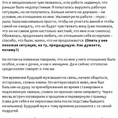
Это и эмоционально чувствовалось, и по работе задвинул, что
раньше было недопустимым. Я попыталась вырулить рабочую
ситуацию, но не получилось. Больше ничего не держало – ни
условия, ни отношение ко мне. Ультиматум по работе – глухо –
ушла. Ушла максимально просто, чтобы не угнетать виной и чтобы
самой не ожидать, что он будет чувствовать вину (уже понимала,
что он на самом деле настолько жесткий, что мне и не снилось).
Обижалась, продолжала любить, но отношения себя исчерпали –
спасибо, что были, жалко, что не продолжаются.
(Опять у нее
похожая ситуация, на ту, предыдущую. Как думаете,
почему?)
Но потом на поминках говорили, что ко мне у него отношение было
особое, и как к дочке, и как к женщине. Да и сейчас отголоски
среди коллег говорят о том же.
Тем временем будущий муж вышел на связь, начали общаться,
осторожно, словно ежики. Он интересовался живо, мне был
бальзам на душу за пренебрежение во время стажировки и
подложенную свинью, словно он признал свою неправоту. Через
месяц встреч поговорили о прошлом и перевернули страницу
(сама для себя я ее переосмыслила после подставы бывшего
начальника). Будущий муж к тому времени разошелся с со своей
подругой.