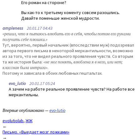
Его роман на стороне?
Вы как-то к третьему коменту совсем разошлись.
Давайте поменьше женской мудрости.
ampleness
20.01.17 04:43
«решил, что я пытаюсь влюбить его в себя, чтобы потом его руками
получить себе плюшки.»
Тут, вероятно, первый начальник (впоследствии муж) подозревал
автора первого письма в некоторой меркантильности, возможно
из за того, что не видел реального проявления чувств. Со вторым
та же история была:
«не мог понять, влюблена я в него, или нет;
классная была интрига»
.
Поэтому и зависала в обоих любовных гештальтах.
evo_lutio
20.01.17 05:24
А зачем на работе реальное проявление чувств? На работе все
меркантильны.
Впервые опубликовано —
evo-lutio
evolutiolab
,
ЖЖ
Post
←
Письмо. «Выедает мозг ложками»
navigation
→