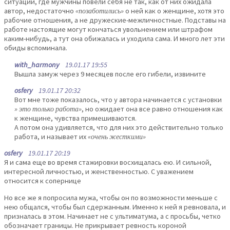
ситуации, где мужчины повели себя не так, как от них ожидала
автор, недостаточно
«позаботились»
о ней как о женщине, хотя это
рабочие отношения, а не дружеские-межличностные. Подставы на
работе настоящие могут кончаться увольнением или штрафом
каким-нибудь, а тут она обижалась и уходила сама. И много лет эти
обиды вспоминала.
with_harmony
19.01.17 19:55
Вышла замуж через 9 месяцев после его гибели, извините
osfery
19.01.17 20:32
Вот мне тоже показалось, что у автора начинается с установки
» это только работа»
, но ожидает она все равно отношения как
к женщине, чувства примешиваются.
А потом она удивляется, что для них это действительно только
работа, и называет их
«очень жесткими»
osfery
19.01.17 20:19
Я и сама еще во время стажировки восхищалась ею. И сильной,
интересной личностью, и женственностью. С уважением
относится к сопернице
Но все же я попросила мужа, чтобы он по возможности меньше с
нею общался, чтобы был сдержанным. Именно к ней я ревновала, и
призналась в этом. Начинает не с ультиматума, а с просьбы, четко
обозначает границы. Не прикрывает ревность короной