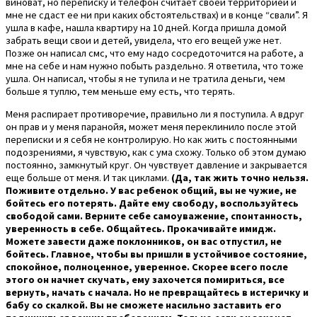
виноват, но переписку и телефон считает своей территорией и
мне не сдаст ее ни при каких обстоятельствах) и в конце “свали”. Я
ушла в кафе, нашла квартиру на 10 дней. Когда пришла домой
забрать вещи свои и детей, увидела, что его вещей уже нет.
Позже он написал смс, что ему надо сосредоточится на работе, а
мне на себе и нам нужно побыть раздельно. Я ответила, что тоже
ушла. Он написал, чтобы я не тупила и не тратила деньги, чем
больше я туплю, тем меньше ему есть, что терять.
Меня распирает противоречие, правильно ли я поступила. А вдруг
он прав и у меня паранойя, может меня переклинило после этой
переписки и я себя не контролирую. Но как жить с постоянными
подозрениями, я чувствую, как с ума схожу. Только об этом думаю
постоянно, замкнутый круг. Он чувствует давление и закрывается
еще больше от меня. И так циклами.
(Да, так жить точно нельзя.
Поживите отдельно. У вас ребенок общий, вы не чужие, не
бойтесь его потерять. Дайте ему свободу, воспользуйтесь
свободой сами. Верните себе самоуважение, спонтанность,
уверенность в себе. Общайтесь. Прокачивайте имидж.
Можете завести даже поклонников, он вас отпустил, не
бойтесь. Главное, чтобы вы пришли в устойчивое состояние,
спокойное, полноценное, уверенное. Скорее всего после
этого он начнет скучать, ему захочется помириться, все
вернуть, начать с начала. Но не превращайтесь в истеричку и
бабу со скалкой. Вы не сможете насильно заставить его