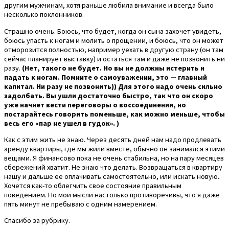
другим мужчинам, хотя раньше любила внимание и всегда было
несколько поклонников.
Страшно очень. Боюсь, что будет, когда он сына захочет увидеть,
боюсь упасть к ногам и молить о прощении, и боюсь, что он может
отморозится полностью, например уехать в другую страну (он там
сейчас планирует выставку) и остаться там и даже не позвонить ни
разу.
(Нет, такого не будет. Но вы не должны истерить и
падать к ногам. Помните о самоуважении, это — главный
капитал. Ни разу не позвонить)) Для этого надо очень сильно
задолбать. Вы ушли достаточно быстро, так что он скоро
уже начнет вести переговоры о воссоединении, но
постарайтесь говорить поменьше, как можно меньше, чтобы
весь его «пар не ушел в гудок». )
Как с этим жить не знаю. Через десять дней нам надо продлевать
аренду квартиры, где мы жили вместе, обычно он занимался этими
вещами. Я финансово пока не очень стабильна, но на пару месяцев
сбережений хватит. Не знаю что делать. Возвращаться в квартиру
нашу и дальше ее оплачивать самостоятельно, или искать новую.
Хочется как-то облегчить свое состояние правильным
поведением. Но мои мысли настолько противоречивы, что я даже
пять минут не пребываю с одним намерением.
Спасибо за рубрику.