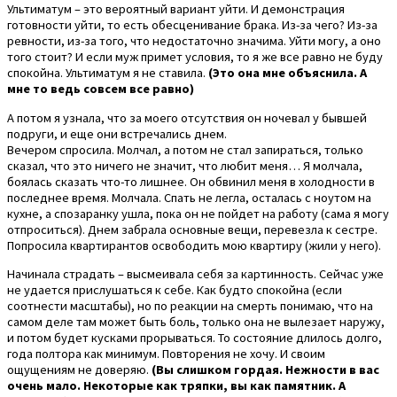
Ультиматум – это вероятный вариант уйти. И демонстрация
готовности уйти, то есть обесценивание брака. Из-за чего? Из-за
ревности, из-за того, что недостаточно значима. Уйти могу, а оно
того стоит? И если муж примет условия, то я же все равно не буду
спокойна. Ультиматум я не ставила.
(Это она мне объяснила. А
мне то ведь совсем все равно)
А потом я узнала, что за моего отсутствия он ночевал у бывшей
подруги, и еще они встречались днем.
Вечером спросила. Молчал, а потом не стал запираться, только
сказал, что это ничего не значит, что любит меня… Я молчала,
боялась сказать что-то лишнее. Он обвинил меня в холодности в
последнее время. Молчала. Спать не легла, осталась с ноутом на
кухне, а спозаранку ушла, пока он не пойдет на работу (сама я могу
отпроситься). Днем забрала основные вещи, перевезла к сестре.
Попросила квартирантов освободить мою квартиру (жили у него).
Начинала страдать – высмеивала себя за картинность. Сейчас уже
не удается прислушаться к себе. Как будто спокойна (если
соотнести масштабы), но по реакции на смерть понимаю, что на
самом деле там может быть боль, только она не вылезает наружу,
и потом будет кусками прорываться. То состояние длилось долго,
года полтора как минимум. Повторения не хочу. И своим
ощущениям не доверяю.
(Вы слишком гордая. Нежности в вас
очень мало. Некоторые как тряпки, вы как памятник. А