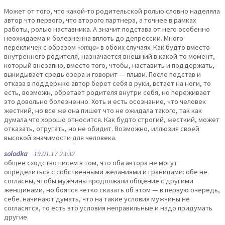
Может от того, что какой-то родительской ролью словно наделяла
автор что первого, что второго партнера, а точнее в рамках
работы, ролью наставника. А значит подстава от него особенно
неожидаема и болезненна вплоть до депрессии. Много
перекличек с образом
«отца»
в обоих случаях. Как будто вместо
внутреннего родителя, назначается внешний в какой-то момент,
который внезапно, вместо того, чтобы, наставить и поддержать,
выкидывает средь озера и говорит — плыви. После подстав и
отказа в поддержке автор берет себя в руки, встает на ноги, то
есть, возможн, обретает родителя внутри себя, но переживает
это довольно болезненно. Хоть и есть осознание, что человек
жесткий, но все же она пишет что не ожидала такого, так как
думала что хорошо относится. Как будто строгий, жесткий, может
отказать, отругать, но не обидит. Возможно, иллюзия своей
высокой значимости для человека.
solodka
19.01.17 23:32
общее сходство писем в том, что оба автора не могут
определиться с собственными желаниями и границами: обе не
согласны, чтобы мужчины продолжали общение с другими
женщинами, но боятся четко сказать об этом — в первую очередь,
себе. начинают думать, что на такие условия мужчины не
согласятся, то есть это условия неправильные и надо придумать
другие.