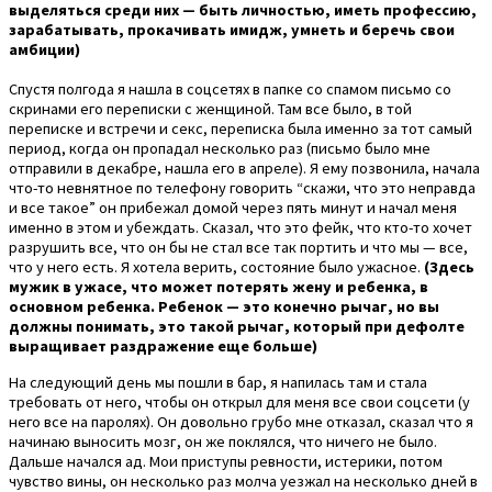
выделяться среди них — быть личностью, иметь профессию,
зарабатывать, прокачивать имидж, умнеть и беречь свои
амбиции)
Спустя полгода я нашла в соцсетях в папке со спамом письмо со
скринами его переписки с женщиной. Там все было, в той
переписке и встречи и секс, переписка была именно за тот самый
период, когда он пропадал несколько раз (письмо было мне
отправили в декабре, нашла его в апреле). Я ему позвонила, начала
что-то невнятное по телефону говорить “скажи, что это неправда
и все такое” он прибежал домой через пять минут и начал меня
именно в этом и убеждать. Сказал, что это фейк, что кто-то хочет
разрушить все, что он бы не стал все так портить и что мы — все,
что у него есть. Я хотела верить, состояние было ужасное.
(Здесь
мужик в ужасе, что может потерять жену и ребенка, в
основном ребенка. Ребенок — это конечно рычаг, но вы
должны понимать, это такой рычаг, который при дефолте
выращивает раздражение еще больше)
На следующий день мы пошли в бар, я напилась там и стала
требовать от него, чтобы он открыл для меня все свои соцсети (у
него все на паролях). Он довольно грубо мне отказал, сказал что я
начинаю выносить мозг, он же поклялся, что ничего не было.
Дальше начался ад. Мои приступы ревности, истерики, потом
чувство вины, он несколько раз молча уезжал на несколько дней в