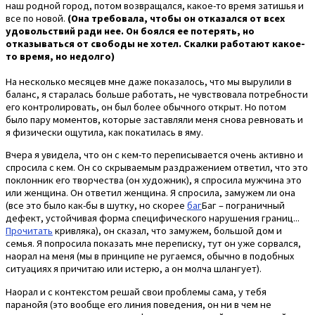
наш родной город, потом возвращался, какое-то время затишья и
все по новой.
(Она требовала, чтобы он отказался от всех
удовольствий ради нее. Он боялся ее потерять, но
отказываться от свободы не хотел. Скалки работают какое-
то время, но недолго)
На несколько месяцев мне даже показалось, что мы вырулили в
баланс, я старалась больше работать, не чувствовала потребности
его контролировать, он был более обычного открыт. Но потом
было пару моментов, которые заставляли меня снова ревновать и
я физически ощутила, как покатилась в яму.
Вчера я увидела, что он с кем-то переписывается очень активно и
спросила с кем. Он со скрываемым раздражением ответил, что это
поклонник его творчества (он художник), я спросила мужчина это
или женщина. Он ответил женщина. Я спросила, замужем ли она
(все это было как-бы в шутку, но скорее
баг
Баг – пограничный
дефект, устойчивая форма специфического нарушения границ...
Прочитать
кривляка), он сказал, что замужем, большой дом и
семья. Я попросила показать мне переписку, тут он уже сорвался,
наорал на меня (мы в принципе не ругаемся, обычно в подобных
ситуациях я причитаю или истерю, а он молча шлангует).
Наорал и с контекстом решай свои проблемы сама, у тебя
паранойя (это вообще его линия поведения, он ни в чем не