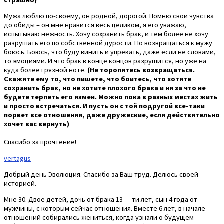
Мужа люблю по-своему, он родной, дорогой. Помню свои чувства
до обиды – он мне нравится весь целиком, я его уважаю,
испытываю нежность. Хочу сохранить брак, и тем более не хочу
разрушать его по собственной дурости. Но возвращаться к мужу
боюсь. Боюсь, что буду винить и упрекать, даже если не словами,
то эмоциями. И что брак в конце концов разрушится, но уже на
куда более грязной ноте.
(Не торопитесь возвращаться.
Скажите ему то, что пишете, что боитесь, что хотите
сохранить брак, но не хотите плохого брака и ни за что не
будете терпеть его измен. Можно пока в разных местах жить
и просто встречаться. И пусть он с той подругой все-таки
порвет все отношения, даже дружеские, если действительно
хочет вас вернуть)
Спасибо за прочтение!
vertagus
Добрый день Эволюция. Спасибо за Ваш труд. Делюсь своей
историей.
Мне 30. Двое детей, дочь от брака 13 — ти лет, сын 4 года от
мужчины, с которым сейчас отношения. Вместе 6 лет, в начале
отношений собирались жениться, когда узнали о будущем