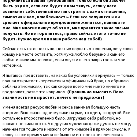
подчиниться вашим требованиям. Только если он захочет
быть рядом, если его будет к вам тянуть, если у него
возникнет собственный мотив строить с вами отношения,
симпатия к вам, влюбленность. Если все получится и он
сделает официальное предложение жениться, напишите
мне. Мне многие пишут об этом, мне нравится такие письма
получать. Но не торопитесь, прямо сейчас этого точно не
будет. Нужно время и ваша работа над собой)
Сейчас есть готовность полностью порвать отношения, хочу свою
крышу на месте оставить, хотя мужа люблю безумно и сын его
любит и жили мы неплохо, если опустить его закрытость и мои
истерики.
Я пытаюсь представить, на каких бы условиях я вернулась — только
полная открытость переписок и официальный брак, но обрываю
себя на этих мыслях, так как скорее всего мне никто ничего не
предложит, разве что ковриком.
(Правильно мыслите. Пока
значимость не вырастет, ничего не предложит)
У меня всегда ресурс любви и секса занимал большую часть
энергии. Всю жизнь одни мужики на уме, то один, то другой. Все
остальное второстепенно было. Загружаю себя работой, но
спасает не сильно это. А о других мужчинах даже думать не могу,
начинается тошнота и изжога от этих мыслей в прямом смысле. К
слову за все время у меня не было ни интереса ни влечения к