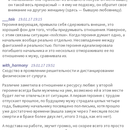
он такой весь прекрасный — я ему не подхожу, он обратит свое
внимание на другую женщину (здесь — бывшую любовницу).
___tais
19.01.17 19:15
Героиня верующая, привыкла себя сдерживать внешне, это
хороший фон для того, чтобы придумывать отношения. Наверное,
с этим связаны ситуации
«подстав»
. Когда героиня думает одно, а
начальник вообще реально отдельно. Несовпадение между
фантазией и реальностью. Потом героиня идеализировала
погибшего начальника и это несколько отмораживало ее по
отношению к мужу, сравнивала их.
with_harmony
19.01.17 19:51
Сходство в проявлении решительности и дистанцировании
физическом от супруга.
Различие заметила в отношении к ресурсу любви: у второй
героини всегда были мужчины на уме, возможно ей в этом месте
будет легче отвлечься от ситуации. А первая героиня с трудом
отпускает прошлое, по будущему мужу страдала целых четыре
года, бывшему начальнику посвящено пол-письма, хотя прошло
уже достаточно времени (вышла замуж через 7 месяцев после
смерти и в браке более двух лет, итого 3 года, как его нет).
А подстава на работе, звучит громко, но скорее всего это просто