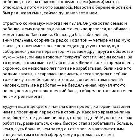
ребенке, но из-за нюансов с документами (моими) мы это
отложили, а потом как-то замялось. Новости о беременности он
был рад, ждал сына, сейчас души не чает в нем.
Страстью ко мне муж никогда не пылал. Он уже хотел семью и
ребенка, я ему подошла,а он мне очень понравился, влюбилась
моментально. Так и жили. Он всегда был заботливым,
внимательным, ссорились редко. Года три — четыре назад муж
сказал, что женимся после переезда в другую страну, куда
собираемся уже не первый год. Называем друг друга в обществе
муж — жена, он чаще говорит “супруга” кстати, носим кольца. За
то время, что мы вместе было всякое. Жили какое-то время очень
скромно, он несколько лет почти не зарабатывал, были какие то
редкие заказы, я старалась не пилить, всегда видела и сейчас
тоже вижу в нем большой потенциал, он очень талантливый
человек, хоть и не работал — не бездельничал, изучал что-то
новое, вел искусствоведческий блог, в общем не танчил и телек
не смотрел никогда.
Будучи еще в декрете я начала один проект, который позволил
нам из провинции переехать в столицу. Какое-то время жили на
мои, бюджет не делили никогда, с первых дней. Муж тоже начал
работать, развиваться, очень быстро стал зарабатывать больше,
чем я, чуть больше, чем за год он стал весьма авторитетным
специалистом в своей сфере, чему я радовалась и сама