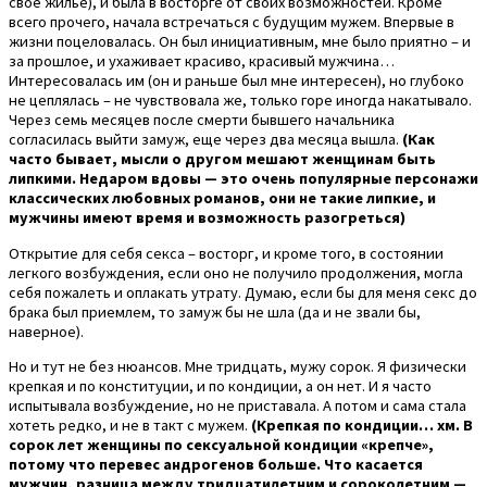
свое жилье), и была в восторге от своих возможностей. Кроме
всего прочего, начала встречаться с будущим мужем. Впервые в
жизни поцеловалась. Он был инициативным, мне было приятно – и
за прошлое, и ухаживает красиво, красивый мужчина…
Интересовалась им (он и раньше был мне интересен), но глубоко
не цеплялась – не чувствовала же, только горе иногда накатывало.
Через семь месяцев после смерти бывшего начальника
согласилась выйти замуж, еще через два месяца вышла.
(Как
часто бывает, мысли о другом мешают женщинам быть
липкими. Недаром вдовы — это очень популярные персонажи
классических любовных романов, они не такие липкие, и
мужчины имеют время и возможность разогреться)
Открытие для себя секса – восторг, и кроме того, в состоянии
легкого возбуждения, если оно не получило продолжения, могла
себя пожалеть и оплакать утрату. Думаю, если бы для меня секс до
брака был приемлем, то замуж бы не шла (да и не звали бы,
наверное).
Но и тут не без нюансов. Мне тридцать, мужу сорок. Я физически
крепкая и по конституции, и по кондиции, а он нет. И я часто
испытывала возбуждение, но не приставала. А потом и сама стала
хотеть редко, и не в такт с мужем.
(Крепкая по кондиции… хм. В
сорок лет женщины по сексуальной кондиции «крепче»,
потому что перевес андрогенов больше. Что касается
мужчин, разница между тридцатилетним и сороколетним —