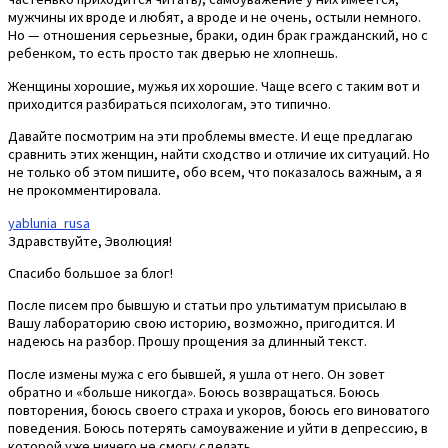
мужчины их вроде и любят, а вроде и не очень, остыли немного.
Но — отношения серьезные, браки, один брак гражданский, но с
ребенком, то есть просто так дверью не хлопнешь.
Женщины хорошие, мужья их хорошие. Чаще всего с таким вот и
приходится разбираться психологам, это типично.
Давайте посмотрим на эти проблемы вместе. И еще предлагаю
сравнить этих женщин, найти сходство и отличие их ситуаций. Но
не только об этом пишите, обо всем, что показалось важным, а я
не прокомментировала.
yablunia_rusa
Здравствуйте, Эволюция!
Спасибо большое за блог!
После писем про бывшую и статьи про ультиматум присылаю в
Вашу лабораторию свою историю, возможно, пригодится. И
надеюсь на разбор. Прошу прощения за длинный текст.
После измены мужа с его бывшей, я ушла от него. Он зовет
обратно и «больше никогда». Боюсь возвращаться. Боюсь
повторения, боюсь своего страха и укоров, боюсь его виноватого
поведения. Боюсь потерять самоуважение и уйти в депрессию, в
которой уже ничего не смогу сделать.