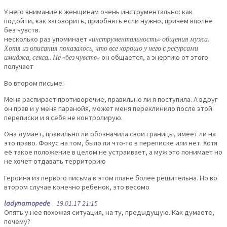
У него внимание к женщинам очень инструментально: как
подойти, как заговорить, приобнять если нужно, причем вполне
без чувств.
несколько раз упоминает
«инструментальность» общения мужа.
Хотя из описания показалось, что все хорошо у него с ресурсами
имиджа, секса.. Не «без чувств»
он общается, а энергию от этого
получает
Во втором письме:
Меня распирает противоречие, правильно ли я поступила. А вдруг
он прав и у меня паранойя, может меня переклинило после этой
переписки и я себя не контролирую.
Она думает, правильно ли обозначила свои границы, имеет ли на
это право. Фокус на том, было ли что-то в переписке или нет. Хотя
её такое положение в целом не устраивает, а муж это понимает но
не хочет отдавать территорию
Героиня из первого письма в этом плане более решительна. Но во
втором случае конечно ребенок, это весомо
ladynamopede
19.01.17 21:15
Опять у нее похожая ситуация, на ту, предыдущую. Как думаете,
почему?