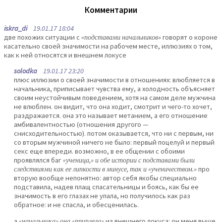
Комментарии
iskra_di
19.01.17 18:04
две похожих ситуации с
«подставами начальников»
говорят о короне
касательно своей значимости на рабочем месте, иллюзиях о том,
как к ней относятся и внешнем локусе
solodka
19.01.17 23:20
плюс иллюзии о своей значимости в отношениях: влюбляется в
начальника, приписывает чувства ему, а холодность объясняет
своим неустойчивым поведением, хотя на самом деле мужчина
не влюблен. он видит, что она ходит, смотрит и чего-то хочет,
раздражается. она это называет метанием, а его отношение
амбивалентностью (отношения другого —
снисходительностью). потом оказывается, что ни с первым, ни
со вторым мужчиной ничего не было: первый поцелуй и первый
секс еще впереди. возможно, в ее общении с обоими
проявлялся баг
«ученица,» и обе истории с подставами были
следствиями как ее липкости в минусе, так и «ученичеством.»
про
вторую вообще непонятно: автор себя якобы специально
подставила, надев плащ спасательницы и боясь, как бы ее
значимость в его глазах не упала, но получилось как раз
обратное: и не спасла, и обесценилась.
а
«начальника» она «приплела»
из внешнего локуса: он меня выше,