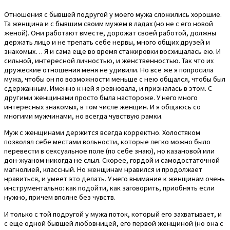
Отношения с бывшей подругой у моего мужа сложились хорошие.
Та женщина и с бывшим своим мужем в ладах (но не с его новой
женой). Они работают вместе, дорожат своей работой, должны
держать лицо и не трепать себе нервы, много общих друзей и
знакомых… Я и сама еще во время стажировки восхищалась ею. И
сильной, интересной личностью, и женственностью. Так что их
дружеские отношения меня не удивили. Но все же я попросила
мужа, чтобы он по возможности меньше с нею общался, чтобы был
сдержанным. Именно к ней я ревновала, и призналась в этом. С
другими женщинами просто была настороже. У него много
интересных знакомых, в том числе женщин. И я общаюсь со
многими мужчинами, но всегда чувствую рамки.
Муж с женщинами держится всегда корректно. Холостяком
позволял себе местами вольности, которые легко можно было
перевести в сексуальное поле (по себе знаю), но казановой или
дон-жуаном никогда не слыл. Скорее, гордой и самодостаточной
магнолией, классный. Но женщинам нравился и продолжает
нравиться, и умеет это делать. У него внимание к женщинам очень
инструментально: как подойти, как заговорить, приобнять если
нужно, причем вполне без чувств.
И только с той подругой у мужа поток, который его захватывает, и
с еще одной бывшей любовницей, его первой женщиной (но она с