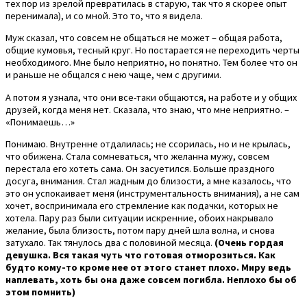
тех пор из зрелой превратилась в старую, так что я скорее опыт
перенимала), и со мной. Это то, что я видела.
Муж сказал, что совсем не общаться не может – общая работа,
общие кумовья, тесный круг. Но постарается не переходить черты
необходимого. Мне было неприятно, но понятно. Тем более что он
и раньше не общался с нею чаще, чем с другими.
А потом я узнала, что они все-таки общаются, на работе и у общих
друзей, когда меня нет. Сказала, что знаю, что мне неприятно. –
«Понимаешь…»
Понимаю. Внутренне отдалилась; не ссорилась, но и не крылась,
что обижена. Стала сомневаться, что желанна мужу, совсем
перестала его хотеть сама. Он засуетился. Больше праздного
досуга, внимания. Стал жадным до близости, а мне казалось, что
это он успокаивает меня (инструментальность внимания), а не сам
хочет, воспринимала его стремление как подачки, которых не
хотела. Пару раз были ситуации искренние, обоих накрывало
желание, была близость, потом пару дней шла волна, и снова
затухало. Так тянулось два с половиной месяца.
(Очень гордая
девушка. Вся такая чуть что готовая отморозиться. Как
будто кому-то кроме нее от этого станет плохо. Миру ведь
наплевать, хоть бы она даже совсем погибла. Неплохо бы об
этом помнить)