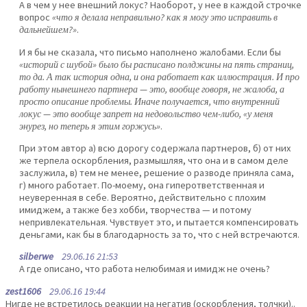
А в чем у нее внешний локус? Наоборот, у нее в каждой строчке
вопрос
«что я делала неправильно? как я могу это исправить в
дальнейшем?»
.
И я бы не сказала, что письмо наполнено жалобами. Если бы
«историй с шубой» было бы расписано полджины на пять страниц,
то да. А так история одна, и она работает как иллюстрация. И про
работу нынешнего партнера — это, вообще говоря, не жалоба, а
просто описание проблемы. Иначе получается, что внутренний
локус — это вообще запрет на недовольство чем-либо, «у меня
энурез, но теперь я этим горжусь»
.
При этом автор а) всю дорогу содержала партнеров, б) от них
же терпела оскорбления, размышляя, что она и в самом деле
заслужила, в) тем не менее, решение о разводе приняла сама,
г) много работает. По-моему, она гиперответственная и
неуверенная в себе. Вероятно, действительно с плохим
имиджем, а также без хобби, творчества — и потому
непривлекательная. Чувствует это, и пытается компенсировать
деньгами, как бы в благодарность за то, что с ней встречаются.
silberwe
29.06.16 21:53
А где описано, что работа нелюбимая и имидж не очень?
zest1606
29.06.16 19:44
Нигде не встретилось реакции на негатив (оскорбления, толчки)..