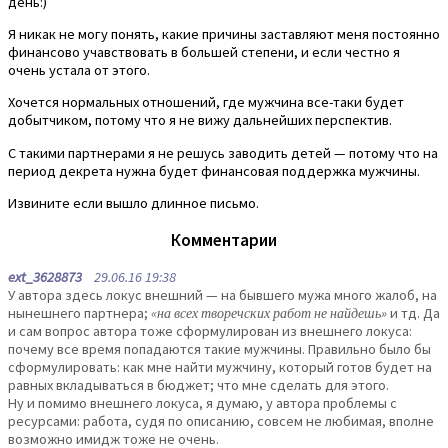
день:)
Я никак не могу понять, какие причины заставляют меня постоянно
финансово учавствовать в большей степени, и если честно я
очень устала от этого.
Хочется нормальных отношений, где мужчина все-таки будет
добытчиком, потому что я не вижу дальнейших перспектив.
С такими партнерами я не решусь заводить детей — потому что на
период декрета нужна будет финансовая поддержка мужчины.
Извините если вышло длинное письмо.
Комментарии
ext_3628873
29.06.16 19:38
У автора здесь локус внешний — на бывшего мужа много жалоб, на
нынешнего партнера;
«на всех творечских работ не найдешь»
и тд. Да
и сам вопрос автора тоже сформулирован из внешнего локуса:
почему все время попадаются такие мужчины. Правильно было бы
сформулировать: как мне найти мужчину, который готов будет на
равных вкладываться в бюджет; что мне сделать для этого.
Ну и помимо внешнего локуса, я думаю, у автора проблемы с
ресурсами: работа, судя по описанию, совсем не любимая, вполне
возможно имидж тоже не очень.