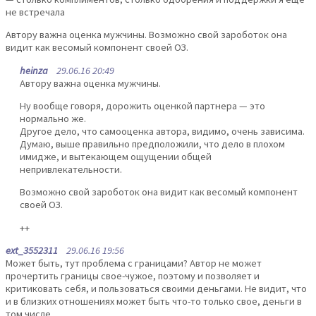
не встречала
Автору важна оценка мужчины. Возможно свой зароботок она
видит как весомый компонент своей ОЗ.
heinza
29.06.16 20:49
Автору важна оценка мужчины.
Ну вообще говоря, дорожить оценкой партнера — это
нормально же.
Другое дело, что самооценка автора, видимо, очень зависима.
Думаю, выше правильно предположили, что дело в плохом
имидже, и вытекающем ощущении общей
непривлекательности.
Возможно свой зароботок она видит как весомый компонент
своей ОЗ.
++
ext_3552311
29.06.16 19:56
Может быть, тут проблема с границами? Автор не может
прочертить границы свое-чужое, поэтому и позволяет и
критиковать себя, и пользоваться своими деньгами. Не видит, что
и в близких отношениях может быть что-то только свое, деньги в
том числе