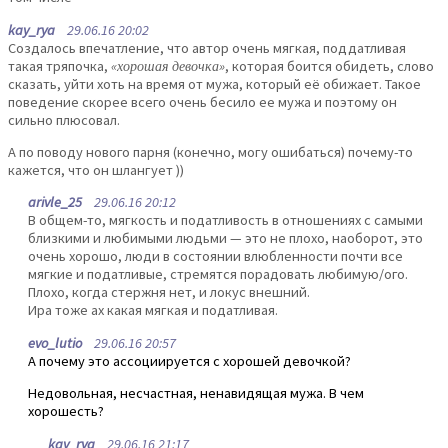
kay_rya
29.06.16 20:02
Создалось впечатление, что автор очень мягкая, поддатливая
такая тряпочка,
«хорошая девочка»
, которая боится обидеть, слово
сказать, уйти хоть на время от мужа, который её обижает. Такое
поведение скорее всего очень бесило ее мужа и поэтому он
сильно плюсовал.
А по поводу нового парня (конечно, могу ошибаться) почему-то
кажется, что он шлангует ))
arivle_25
29.06.16 20:12
В общем-то, мягкость и податливость в отношениях с самыми
близкими и любимыми людьми — это не плохо, наоборот, это
очень хорошо, люди в состоянии влюбленности почти все
мягкие и податливые, стремятся порадовать любимую/ого.
Плохо, когда стержня нет, и локус внешний.
Ира тоже ах какая мягкая и податливая.
evo_lutio
29.06.16 20:57
А почему это ассоциируется с хорошей девочкой?
Недовольная, несчастная, ненавидящая мужа. В чем
хорошесть?
kay_rya
29.06.16 21:17