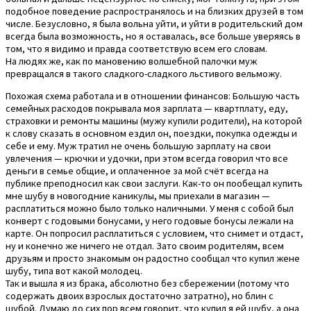
подобное поведение распространялось и на близких друзей в том
числе. Безусловно, я была вольна уйти, и уйти в родительский дом
всегда была возможность, но я оставалась, все больше уверяясь в
том, что я видимо и правда соответствую всем его словам.
На людях же, как по мановению волшебной палочки муж
превращался в такого сладкого-сладкого льстивого вельможу.
Похожая схема работала и в отношении финансов: Большую часть
семейных расходов покрывала моя зарплата — квартплату, еду,
страховки и ремонты машины (мужу купили родители), на которой
к слову сказать в основном ездил он, поездки, покупка одежды и
себе и ему. Муж тратил не очень большую зарплату на свои
увлечения — крючки и удочки, при этом всегда говорил что все
деньги в семье общие, и оплаченное за мой счёт всегда на
публике преподносил как свои заслуги. Как-то он пообещал купить
мне шубу в новогодние каникулы, мы приехали в магазин —
расплатиться можно было только наличными. У меня с собой был
конверт с годовыми бонусами, у него годовые бонусы лежали на
карте. Он попросил расплатиться с условием, что снимет и отдаст,
ну и конечно же ничего не отдал. Зато своим родителям, всем
друзьям и просто знакомым он радостно сообщал что купил жене
шубу, типа вот какой молодец.
Так и вышла я из брака, абсолютно без сбережении (потому что
содержать двоих взрослых достаточно затратно), но блин с
шубой. Думаю до сих пор всем говорит, что купил я ей шубу, а она