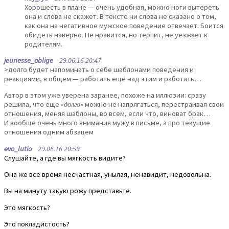
Хорошесть в плане — очень удобная, можно ноги вытереть
она и слова не скажет. В тексте ни слова не сказано о том,
как она на негативное мужское поведение отвечает. Боится
обидеть наверно. Не нравится, но терпит, не уезжает к
родителям.
jeunesse_oblige
29.06.16 20:47
>долго будет напоминать о себе шаблонами поведения и
реакциями, в общем — работать ещё над этим и работать…
Автор в этом уже уверена заранее, похоже на иллюзии: сразу
решила, что еще
«долго»
можно не напрягаться, перестраивая свои
отношения, меняя шаблоны, во всем, если что, виноват брак…
И вообще очень много внимания мужу в письме, а про текущие
отношения одним абзацем
evo_lutio
29.06.16 20:59
Слушайте, а где вы мягкость видите?
Она же все время несчастная, унылая, ненавидит, недовольна.
Вы на минуту такую рожу представьте.
Это мягкость?
Это покладистость?