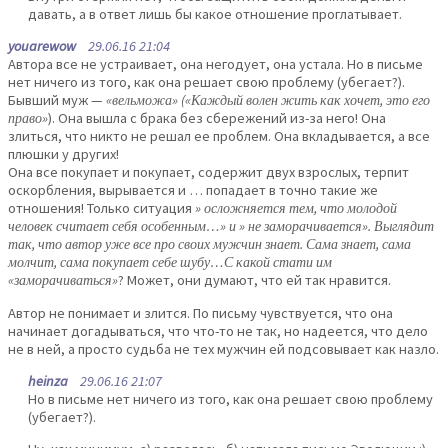
давать, а в ответ лишь бы какое отношение проглатывает.
youarewow
29.06.16 21:04
Автора все не устраивает, она негодует, она устала. Но в письме
нет ничего из того, как она решает свою проблему (убегает?).
Бывший муж —
«вельможа» («Каждый волен жить как хочет, это его
право»
). Она вышла с брака без сбережений из-за него! Она
злиться, что никто не решал ее проблем. Она вкладывается, а все
плюшки у других!
Она все покупает и покупает, содержит двух взрослых, терпит
оскорбления, вырывается и … попадает в точно такие же
отношения! Только ситуация
» осложняется тем, что молодой
человек считает себя особенным…» и » не заморачивается». Выглядит
так, что автор уже все про своих мужчин знает. Сама знает, сама
молчит, сама покупает себе шубу…С какой стати им
«заморачиваться»
? Может, они думают, что ей так нравится.
Автор не понимает и злится. По письму чувствуется, что она
начинает догадываться, что что-то не так, но надеется, что дело
не в ней, а просто судьба не тех мужчин ей подсовывает как назло.
heinza
29.06.16 21:07
Но в письме нет ничего из того, как она решает свою проблему
(убегает?).