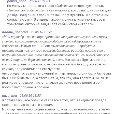
polina_ponc
29.06.16 21:03
По моему мнению, она слово
«добытчик»
использует не как
«Полностью содержит»
, а как мужчину, который приносит в дом
доход. Вряд ли она повиснет на шее у мужчины. А в остальном
согласна с вами. Я видела такое и мужчина именно так все и
трактовал. Автор не защищает себя и свои интересы.
nadine_lihanova
29.06.16 19:52
«Мой партнёр в настоящее время полная противоположность мужу —
столько комплиментов, столько одобрения и поддержки я ещё не
встречала.» И тут же — «Я опять вкладываюсь — продукты
(практически полностью), одежда, бытовые расходы, но могу ещё и
получить замечания (было в недавних письмах в Вашем блоге), что это
не той марки, не бери это отстой, а это для лохов.»
Противоречие,
которое прячет иллюзию о любви партнера к Автору, во всяком
случае, преувеличивает его чувства.
Автор ждет ответных вложений от партнера, но они были бы, если
бы СЗ ее была выше, а этого нет. И, так как, она терпит и никак не
реагирует, подкрепляет, получается, такое поведение и ее
прогибают больше и больше.
mizu_mei
29.06.16 19:55
я оставалась, все больше уверяясь в том, что я видимо и правда
соответствую всем его словам.
Мой партнёр в настоящее время полная противоположность мужу
— столько комплиментов, столько одобрения и поддержки я ещё