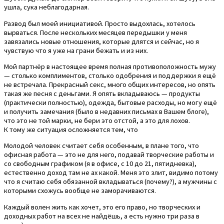
ушла, сука неблагодарная.
Развод был моей инициативой. Просто выдохлась, хотелось
вырваться. После нескольких месяцев передышки у меня
завязались новые отношения, которые длятся и сейчас, но я
чувствую что я уже на грани бежать и из них.
Мой партнёр в настоящее время полная противоположность мужу
— столько комплиментов, столько одобрения и поддержки я ещё
не встречала. Прекрасный секс, много общих интересов, но опять
такая же песня с деньгами. Я опять вкладываюсь — продукты
(практически полностью), одежда, бытовые расходы, но могу ещё
и получить замечания (было в недавних письмах в Вашем блоге),
что это не той марки, не бери это отстой, а это для лохов.
К тому же ситуация осложняется тем, что
Молодой человек считает себя особенным, в плане того, что
офисная работа — это не для него, подавай творческие работы и
со свободным графиком (я в офисе, с 10 до 21, пятидневка),
естественно доход там не ах какой. Меня это злит, видимо потому
что я считаю себя обязанной вкладываться (почему?), а мужчины с
которыми схожусь вообще не заморачиваются.
Каждый волен жить как хочет, это его право, но творческих и
доходных работ на всех не найдёшь, а есть нужно три раза в