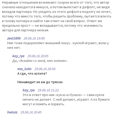
Неравные отношения возникают скорее всего от того, что автор
сначала находится в минусе, а потом вылетает в дефолт, не видя
вкладов партнера. Но уходить из этого дефолта подолгу не хочет,
потому что вместо того, чтобы решить проблему, пытается влезть
в голову патнера и найти там ответ на свой вопрос. Ответ же
предельно прост — не вкладывается, потому что значимость
автора для партнера низкая.
zest1606
29.06.16 19:49
Ник тоже подкрепляет внешний локус.. куклой играют, воли у
нее нет.
kay_rya
29.06.16 20:05
Да,
«делайте со мной, что хотите»
.
evo_lutio
29.06.16 20:58
А где, что хотите?
Ненавидит их аж до тряски.
kay_rya
29.06.16 21:22
Это в ответ про ник
«кукла из бумаги»
— сама кукла
ничего не делает. С ней делают, играют. А из бумаги
могут и помять и порвать.
heinza
29.06.16 20:45