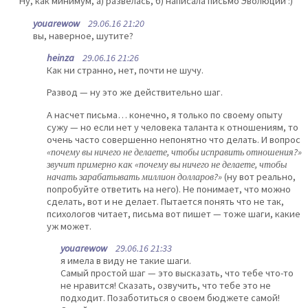
Ну, как минимум, а) развелась, б) написала письмо Эволюции :)
youarewow
29.06.16 21:20
вы, наверное, шутите?
heinza
29.06.16 21:26
Как ни странно, нет, почти не шучу.
Развод — ну это же действительно шаг.
А насчет письма… конечно, я только по своему опыту
сужу — но если нет у человека таланта к отношениям, то
очень часто совершенно непонятно что делать. И вопрос
«почему вы ничего не делаете, чтобы исправить отношения?»
звучит примерно как «почему вы ничего не делаете, чтобы
начать зарабатывать миллион долларов?»
(ну вот реально,
попробуйте ответить на него). Не понимает, что можно
сделать, вот и не делает. Пытается понять что не так,
психологов читает, письма вот пишет — тоже шаги, какие
уж может.
youarewow
29.06.16 21:33
я имела в виду не такие шаги.
Самый простой шаг — это высказать, что тебе что-то
не нравится! Сказать, озвучить, что тебе это не
подходит. Позаботиться о своем бюджете самой!