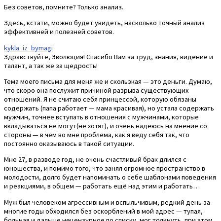
Без советов, помните? Только анализ.
Здесь, кстати, можно будет увидеть, насколько точный анализ
эффективней и полезней советов.
kykla_iz_bymagi
Здравствуйте, Эволюция! Спасибо Вам за труд, знания, видение и
талант, а так же за щедрость!
Тема моего письма для меня же и скользкая — это деньги. Думаю,
что скоро она послужит причиной разрыва существующих
отношений. Я не считаю себя принцессой, которую обязаны
содержать (папа работает — мама красивая), но устала содержать
мужчин, точнее вступать в отношения с мужчинами, которые
вкладываться не могут(не хотят), и очень надеюсь на мнение со
стороны — в чем во мне проблема, как я веду себя так, что
постоянно оказываюсь в такой ситуации.
Мне 27, в разводе год, не очень счастливый брак длился с
юношества, и помимо того, что занял огромное пространство в
молодости, долго будет напоминать о себе шаблонами поведения
и реакциями, в общем — работать ещё над этим и работать…
Муж был человеком агрессивным и вспыльчивым, редкий день за
многие годы обходился без оскорблений в мой адрес — тупая,
больная и дальше нецензурное по списку, мог толкнуть, при этом