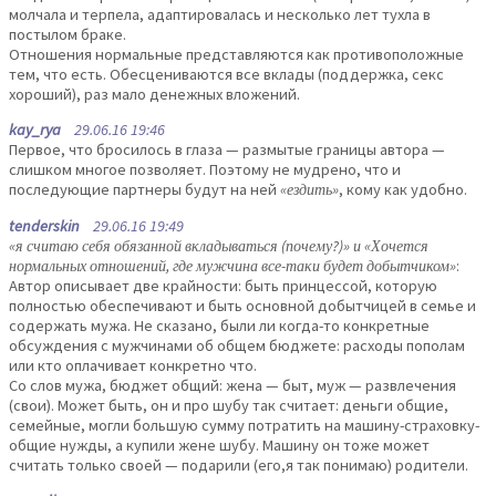
молчала и терпела, адаптировалась и несколько лет тухла в
постылом браке.
Отношения нормальные представляются как противоположные
тем, что есть. Обесцениваются все вклады (поддержка, секс
хороший), раз мало денежных вложений.
kay_rya
29.06.16 19:46
Первое, что бросилось в глаза — размытые границы автора —
слишком многое позволяет. Поэтому не мудрено, что и
последующие партнеры будут на ней
«ездить»
, кому как удобно.
tenderskin
29.06.16 19:49
«я считаю себя обязанной вкладываться (почему?)» и «Хочется
нормальных отношений, где мужчина все-таки будет добытчиком»
:
Автор описывает две крайности: быть принцессой, которую
полностью обеспечивают и быть основной добытчицей в семье и
содержать мужа. Не сказано, были ли когда-то конкретные
обсуждения с мужчинами об общем бюджете: расходы пополам
или кто оплачивает конкретно что.
Со слов мужа, бюджет общий: жена — быт, муж — развлечения
(свои). Может быть, он и про шубу так считает: деньги общие,
семейные, могли большую сумму потратить на машину-страховку-
общие нужды, а купили жене шубу. Машину он тоже может
считать только своей — подарили (его,я так понимаю) родители.