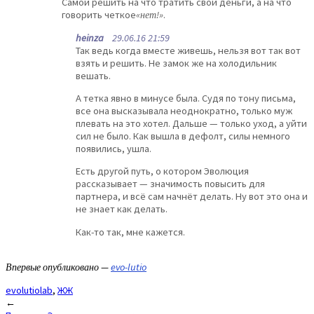
Самой решить на что тратить свои деньги, а на что
говорить четкое
«нет!»
.
heinza
29.06.16 21:59
Так ведь когда вместе живешь, нельзя вот так вот
взять и решить. Не замок же на холодильник
вешать.
А тетка явно в минусе была. Судя по тону письма,
все она высказывала неоднократно, только муж
плевать на это хотел. Дальше — только уход, а уйти
сил не было. Как вышла в дефолт, силы немного
появились, ушла.
Есть другой путь, о котором Эволюция
рассказывает — значимость повысить для
партнера, и всё сам начнёт делать. Ну вот это она и
не знает как делать.
Как-то так, мне кажется.
Впервые опубликовано —
evo-lutio
evolutiolab
,
ЖЖ
Post
←