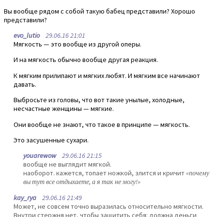
Вы вообще рядом с собой такую бабец представили? Хорошо
представили?
evo_lutio
29.06.16 21:01
Мягкость — это вообще из другой оперы.
И на мягкость обычно вообще другая реакция.
К мягким прилипают и мягких любят. И мягким все начинают
давать.
Выбросьте из головы, что вот такие унылые, холодные,
несчастные женщины — мягкие.
Они вообще не знают, что такое в принципе — мягкость.
Это засушенные сухари.
youarewow
29.06.16 21:15
вообще не выглядит мягкой.
наоборот. кажется, топает ножкой, злится и кричит
«почему
вы тут все отдыхаете, а я так не могу!»
kay_rya
29.06.16 21:49
Может, не совсем точно выразилась относительно мягкости.
Внутри стержня нет, чтобы защитить себя: должна деньги