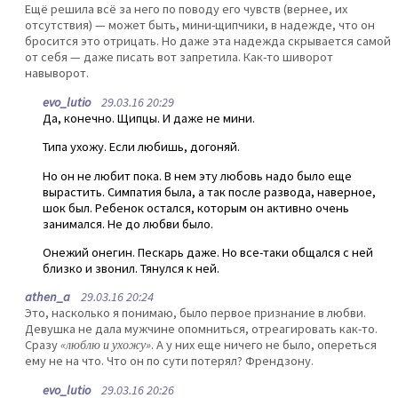
Ещё решила всё за него по поводу его чувств (вернее, их
отсутствия) — может быть, мини-щипчики, в надежде, что он
бросится это отрицать. Но даже эта надежда скрывается самой
от себя — даже писать вот запретила. Как-то шиворот
навыворот.
evo_lutio
29.03.16 20:29
Да, конечно. Щипцы. И даже не мини.
Типа ухожу. Если любишь, догоняй.
Но он не любит пока. В нем эту любовь надо было еще
вырастить. Симпатия была, а так после развода, наверное,
шок был. Ребенок остался, которым он активно очень
занимался. Не до любви было.
Онежий онегин. Пескарь даже. Но все-таки общался с ней
близко и звонил. Тянулся к ней.
athen_a
29.03.16 20:24
Это, насколько я понимаю, было первое признание в любви.
Девушка не дала мужчине опомниться, отреагировать как-то.
Сразу
«люблю и ухожу»
. А у них еще ничего не было, опереться
ему не на что. Что он по сути потерял? Френдзону.
evo_lutio
29.03.16 20:26