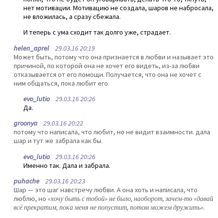
нет мотивации. Мотивацию не создала, шаров не набросала,
не вложилась, а сразу сбежала.
И теперь с ума сходит так долго уже, страдает.
helen_aprel
29.03.16 20:19
Может быть, потому что она признается в любви и называет это
причиной, по которой она не хочет его видеть, из-за любви
отказывается от его помощи. Получается, что она не хочет с
ним общаться, пока любит его.
evo_lutio
29.03.16 20:26
Да.
groonya
29.03.16 20:22
потому что написала, что любит, но не видит взаимности. дала
шар и тут же забрала как бы.
evo_lutio
29.03.16 20:26
Именно так. Дала и забрала.
puhache
29.03.16 20:23
Шар — это шаг навстречу любви. А она хоть и написала, что
люблю, но
«хочу быть с тобой» не было, наоборот, зачем-то «давай
всё прекратим, пока меня не попустит, потом можем дружить»
.