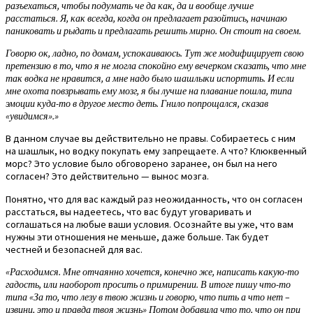
разъехаться, чтобы подумать че да как, да и вообще лучше
расстаться. Я, как всегда, когда он предлагает разойтись, начинаю
паниковать и рыдать и предлагать решить мирно. Он стоит на своем.
Говорю ок, ладно, по домам, успокаиваюсь. Тут же модифицирует свою
претензию в то, что я не могла спокойно ему вечерком сказать, что мне
так водка не нравится, а мне надо было шашлыки испортить. И если
мне охота повзрывать ему мозг, я бы лучше на плавание пошла, типа
эмоции куда-то в другое место деть. Гнило попрощался, сказав
«увидимся».»
В данном случае вы действительно не правы. Собираетесь с ним
на шашлык, но водку покупать ему запрещаете. А что? Клюквенный
морс? Это условие было обговорено заранее, он был на него
согласен? Это действительно — вынос мозга.
Понятно, что для вас каждый раз неожиданность, что он согласен
расстаться, вы надеетесь, что вас будут уговаривать и
соглашаться на любые ваши условия. Осознайте вы уже, что вам
нужны эти отношения не меньше, даже больше. Так будет
честней и безопасней для вас.
«Расходимся. Мне отчаянно хочется, конечно же, написать какую-то
гадость, или наоборот просить о примирении. В итоге пишу что-то
типа «За то, что лезу в твою жизнь и говорю, что пить а что нет –
извини, это и правда твоя жизнь» Потом добавила что то, что он при