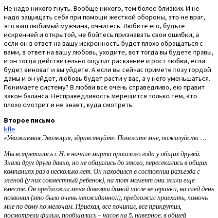
Не надо никого гнуть. Вообще никого, тем более близких. И не
надо защищать себя при помощи жесткой обороны, это не враг,
это ваш любимый мужчина, очнитесь. Любите его, будьте
искренней и открытой, не бойтесь признавать свои ошибки, а
если он в ответ на вашу искренность будет плохо обращаться с
вами, в ответ на вашу любовь, уходите, вот тогда вы будете правы,
и он тогда действительно ощутит раскаяние и рост любви, если
будет виноват и вы уйдете. А если вы сейчас примете позу гордой
дамы и он уйдет, любовь будет расти у вас, а у него уменьшаться.
Понимаете систему? В любви все очень справедливо, ею правит
закон баланса. Несправедливость мерещится только тем, кто
плохо смотрит и не знает, куда смотреть.
Второе письмо
kfle
«Уважаемая Эволюция, здравствуйте. Помогите мне, пожалуйста …
Мы встретились с Н. в начале марта прошлого года у общих друзей.
Знали друг друга давно, но не общались до этого, пересекались в общих
компаниях раз в несколько лет. Он находился в состоянии разъезда с
женой (у них совместный ребенок), на тот момент они жили еще
вместе. Он предложил меня довезти домой после вечеринки, на след день
позвонил (это было очень неожиданно!!), предложил приехать, помочь
мне по дому по мелочам. Приехал, все починил, все прикрутил,
посмотрели фильм, пообщались – часов на 5, наверное, в общей