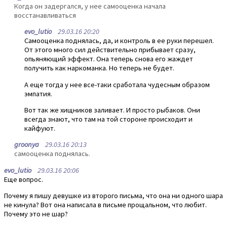
Когда он задергался, у нее самооценка начала
восстанавливаться
evo_lutio
29.03.16 20:20
Самооценка поднялась, да, и контроль в ее руки перешел.
От этого много сил действительно прибывает сразу,
опьяняющий эффект. Она теперь снова его жаждет
получить как наркоманка. Но теперь не будет.
А еще тогда у нее все-таки сработала чудесным образом
эмпатия.
Вот так же хищников заливает. И просто рыбаков. Они
всегда знают, что там на той стороне происходит и
кайфуют.
groonya
29.03.16 20:13
самооценка поднялась.
evo_lutio
29.03.16 20:06
Еще вопрос.
Почему я пишу девушке из второго письма, что она ни одного шара
не кинула? Вот она написала в письме прощальном, что любит.
Почему это не шар?