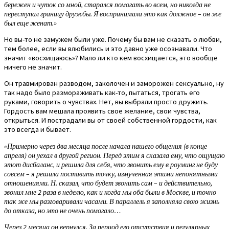
бережен и чуток со мной, старался помогать во всем, но никогда не
переступал границу дружбы. Я воспринимала это как должное – он же
был еще женат.»
Но вы-то не замужем были уже. Почему бы вам не сказать о любви,
тем более, если вы влюбились и это давно уже осознавали. Что
значит «восхищаюсь»? Мало ли кто кем восхищается, это вообще
ничего не значит.
Он травмирован разводом, заколочен и заморожен сексуально, ну
так надо было размораживать как-то, пытаться, трогать его
руками, говорить о чувствах. Нет, вы выбрали просто дружить.
Гордость вам мешала проявить свое желание, свои чувства,
открыться. И пострадали вы от своей собственной гордости, как
это всегда и бывает.
«Примерно через два месяца после начала нашего общения (в конце
апреля) он уехал в другой регион. Перед этим я сказала ему, что ощущаю
этот дисбаланс, и решила для себя, что звонить ему в роуминг не буду
совсем – я решила поставить точку, измученная этими непонятными
отношениями. Н. сказал, что будет звонить сам – и действительно,
звонил мне 2 раза в неделю, как и когда мы оба были в Москве, и точно
так же мы разговаривали часами. В параллель я заполняла свою жизнь
до отказа, но это не очень помогало…
Через 2 месяца он вернулся. За период его отсутствия и регулярных