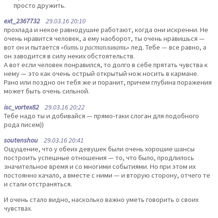
просто дружить.
ext_2367732
29.03.16 20:10
прохлада и некое равнодушие работают, когда они искренни. Не
очень нравится человек, а ему наоборот, ты очень нравишься —
вот он и пытается
«бить и растапливать»
лед. Тебе — все равно, а
он заводится в силу неких обстоятельств.
А вот если человек понравился, то долго в себе прятать чувства к
нему — это как очень острый открытый нож носить в кармане.
Рано или поздно он тебя же и поранит, причем глубина поражения
может быть очень сильной.
isc_vortex82
29.03.16 20:22
Тебе надо ты и добивайся — прямо-таки слоган для подобного
рода писем))
soutenshou
29.03.16 20:41
Ощущение, что у обеих девушек были очень хорошие шансы
построить успешные отношения — то, что было, продлилось
значительное время и со многими событиями. Но при этом их
постоянно качало, а вместе с ними — и вторую сторону, отчего те
и стали отстраняться.
И очень стало видно, насколько важно уметь говорить о своих
чувствах.