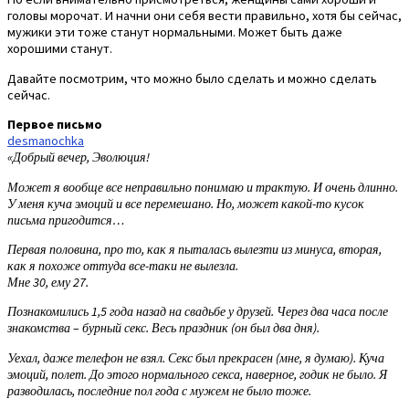
головы морочат. И начни они себя вести правильно, хотя бы сейчас,
мужики эти тоже станут нормальными. Может быть даже
хорошими станут.
Давайте посмотрим, что можно было сделать и можно сделать
сейчас.
Первое письмо
desmanochka
«Добрый вечер, Эволюция!
Может я вообще все неправильно понимаю и трактую. И очень длинно.
У меня куча эмоций и все перемешано. Но, может какой-то кусок
письма пригодится…
Первая половина, про то, как я пыталась вылезти из минуса, вторая,
как я похоже оттуда все-таки не вылезла.
Мне 30, ему 27.
Познакомились 1,5 года назад на свадьбе у друзей. Через два часа после
знакомства – бурный секс. Весь праздник (он был два дня).
Уехал, даже телефон не взял. Секс был прекрасен (мне, я думаю). Куча
эмоций, полет. До этого нормального секса, наверное, годик не было. Я
разводилась, последние пол года с мужем не было тоже.