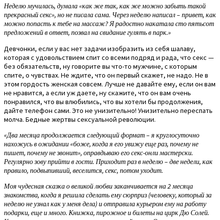
Неделю мучилась, думала «как же так, как же можно забыть такой
прекрасный секс», но не писала сама. Через неделю написал – привет, как
можно попасть к тебе на массаж? Я радостно накатала сто пятьсот
предложений в ответ, позвал на свидание гулять в парк.»
Девчонки, если у вас нет задачи изобразить из себя шалаву,
которая с удовольствием спит со всеми подряд и рада, что секс —
без обязательств, ну говорите вы что-то мужчине, с которым
спите, о чувствах. Не ждите, что он первый скажет, не надо. Не в
этом гордость женская совсем. Лучше не давайте ему, если он вам
не нравится, а если уж даете, ну скажите, что он вам очень
понравился, что вы влюбились, что вы хотели бы продолжения,
дайте телефон сами. Это не унизительно! Унизительно переспать
молча. Бедные жертвы сексуальной революции.
«Два месяца продолжается следующий формат – я круглосуточно
нахожусь в ожидании «боже, когда я его увижу еще раз, почему не
пишет, почему не звонит», оправдываю его секс-онли мастерски.
Регулярно зову прийти в гости. Приходит раз в неделю – две недели, как
правило, подвыпивший, веселится, секс, потом уходит.
Моя чудесная сказка о великой любви заканчивается на 2 месяца
знакомства, когда я решила сделать ему сюрприз (человеку, который за
неделю не узнал как у меня дела) и отправила курьером ему на работу
подарки, еще и много. Книжка, пирожное и билеты на цирк Дю Солей.