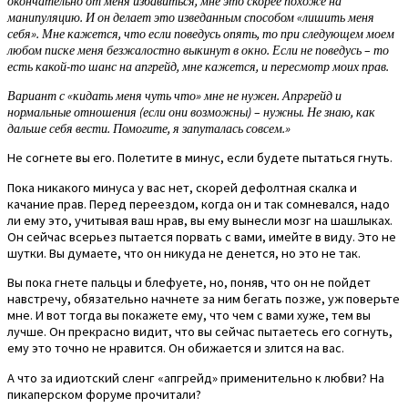
окончательно от меня избавиться, мне это скорее похоже на
манипуляцию. И он делает это изведанным способом «лишить меня
себя». Мне кажется, что если поведусь опять, то при следующем моем
любом писке меня безжалостно выкинут в окно. Если не поведусь – то
есть какой-то шанс на апгрейд, мне кажется, и пересмотр моих прав.
Вариант с «кидать меня чуть что» мне не нужен. Апргрейд и
нормальные отношения (если они возможны) – нужны. Не знаю, как
дальше себя вести. Помогите, я запуталась совсем.»
Не согнете вы его. Полетите в минус, если будете пытаться гнуть.
Пока никакого минуса у вас нет, скорей дефолтная скалка и
качание прав. Перед переездом, когда он и так сомневался, надо
ли ему это, учитывая ваш нрав, вы ему вынесли мозг на шашлыках.
Он сейчас всерьез пытается порвать с вами, имейте в виду. Это не
шутки. Вы думаете, что он никуда не денется, но это не так.
Вы пока гнете пальцы и блефуете, но, поняв, что он не пойдет
навстречу, обязательно начнете за ним бегать позже, уж поверьте
мне. И вот тогда вы покажете ему, что чем с вами хуже, тем вы
лучше. Он прекрасно видит, что вы сейчас пытаетесь его согнуть,
ему это точно не нравится. Он обижается и злится на вас.
А что за идиотский сленг «апгрейд» применительно к любви? На
пикаперском форуме прочитали?