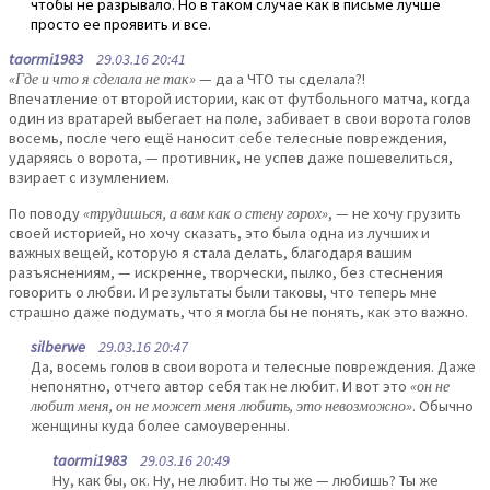
чтобы не разрывало. Но в таком случае как в письме лучше
просто ее проявить и все.
taormi1983
29.03.16 20:41
«Где и что я сделала не так»
— да а ЧТО ты сделала?!
Впечатление от второй истории, как от футбольного матча, когда
один из вратарей выбегает на поле, забивает в свои ворота голов
восемь, после чего ещё наносит себе телесные повреждения,
ударяясь о ворота, — противник, не успев даже пошевелиться,
взирает с изумлением.
По поводу
«трудишься, а вам как о стену горох»
, — не хочу грузить
своей историей, но хочу сказать, это была одна из лучших и
важных вещей, которую я стала делать, благодаря вашим
разъяснениям, — искренне, творчески, пылко, без стеснения
говорить о любви. И результаты были таковы, что теперь мне
страшно даже подумать, что я могла бы не понять, как это важно.
silberwe
29.03.16 20:47
Да, восемь голов в свои ворота и телесные повреждения. Даже
непонятно, отчего автор себя так не любит. И вот это
«он не
любит меня, он не может меня любить, это невозможно»
. Обычно
женщины куда более самоуверенны.
taormi1983
29.03.16 20:49
Ну, как бы, ок. Ну, не любит. Но ты же — любишь? Ты же