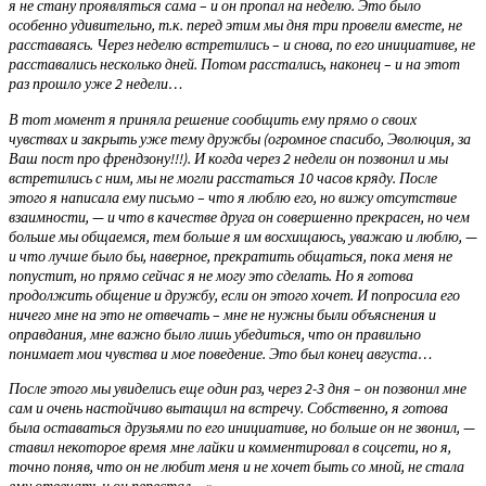
я не стану проявляться сама – и он пропал на неделю. Это было
особенно удивительно, т.к. перед этим мы дня три провели вместе, не
расставаясь. Через неделю встретились – и снова, по его инициативе, не
расставались несколько дней. Потом расстались, наконец – и на этот
раз прошло уже 2 недели…
В тот момент я приняла решение сообщить ему прямо о своих
чувствах и закрыть уже тему дружбы (огромное спасибо, Эволюция, за
Ваш пост про френдзону!!!). И когда через 2 недели он позвонил и мы
встретились с ним, мы не могли расстаться 10 часов кряду. После
этого я написала ему письмо – что я люблю его, но вижу отсутствие
взаимности, — и что в качестве друга он совершенно прекрасен, но чем
больше мы общаемся, тем больше я им восхищаюсь, уважаю и люблю, —
и что лучше было бы, наверное, прекратить общаться, пока меня не
попустит, но прямо сейчас я не могу это сделать. Но я готова
продолжить общение и дружбу, если он этого хочет. И попросила его
ничего мне на это не отвечать – мне не нужны были объяснения и
оправдания, мне важно было лишь убедиться, что он правильно
понимает мои чувства и мое поведение. Это был конец августа…
После этого мы увиделись еще один раз, через 2-3 дня – он позвонил мне
сам и очень настойчиво вытащил на встречу. Собственно, я готова
была оставаться друзьями по его инициативе, но больше он не звонил, —
ставил некоторое время мне лайки и комментировал в соцсети, но я,
точно поняв, что он не любит меня и не хочет быть со мной, не стала