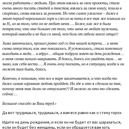
могла работать с людьми. При этом взялась за свои проекты, стала
очень много писать статей и текстов, взялась за свою книгу, пошла в
спортзал, снова взялась за ремонт. Но что самое ужасное – даже в
этот период нереального горя и слез из-за папы я все так же плакала из-
за Н., из-за того, что он не любит меня…. Боже, как же я была
потрясена, что мне больнее от того, что меня не любит мужчина,
который никогда и не был со мной, чем боль от гибели моего отца!!!
Зима закончилась, прошел ровно год со дня нашей встречи… и меня
снова отпустило, как мне показалось. Я успокоилась, стала понемногу
выходить в люди… и вдруг… общая подруга зовет на день рождения…
и меня снова начало накрывать. Я боюсь, боюсь его увидеть там… не
знаю, как себя вести…. Я очень хочу поехать, но в ситуации, когда и он
может там быть, боюсь.
Конечно, я понимаю, что все в мире заканчивается, и что когда-то
даже самая огромная любовь пройдет. Но где и что я сделала не так,
почему меня так долго не отпускает?? И можно ли что-то сделать
сейчас…
Большое спасибо за Ваш труд.»
Да вот трудишься, трудишься, а вам все равно как о стену горох.
Идите на день рождения, и если он не будет от вас шарахаться,
если он будет без женщины, если он обрадуется вам хоть