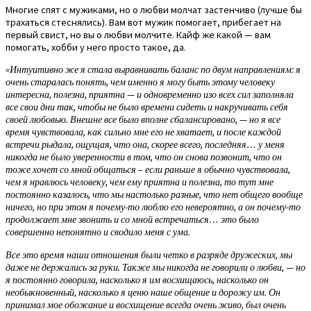
Многие спят с мужиками, но о любви молчат застенчиво (лучше бы
трахаться стеснялись). Вам вот мужик помогает, прибегает на
первый свист, но вы о любви молчите. Кайф же какой — вам
помогать, хобби у него просто такое, да.
«Интуитивно же я стала выравнивать баланс по двум направлениям: я
очень старалась понять, чем именно я могу быть этому человеку
интересна, полезна, приятна — и одновременно изо всех сил заполняла
все свои дни так, чтобы не было времени сидеть и накручивать себя
своей любовью. Внешне все было вполне сбалансировано, — но я все
время чувствовала, как сильно мне его не хватает, и после каждой
встречи рыдала, ощущая, что она, скорее всего, последняя… у меня
никогда не было уверенности в том, что он снова позвонит, что он
тоже хочет со мной общаться – если раньше я обычно чувствовала,
чем я нравлюсь человеку, чем ему приятна и полезна, то тут мне
постоянно казалось, что мы настолько разные, что нет общего вообще
ничего, но при этом я почему-то люблю его невероятно, а он почему-то
продолжает мне звонить и со мной встречаться… это было
совершенно непонятно и сводило меня с ума.
Все это время наши отношения были четко в разряде дружеских, мы
даже не держались за руки. Также мы никогда не говорили о любви, — но
я постоянно говорила, насколько я им восхищаюсь, насколько он
необыкновенный, насколько я ценю наше общение и дорожу им. Он
принимал мое обожание и восхищение всегда очень живо, был очень