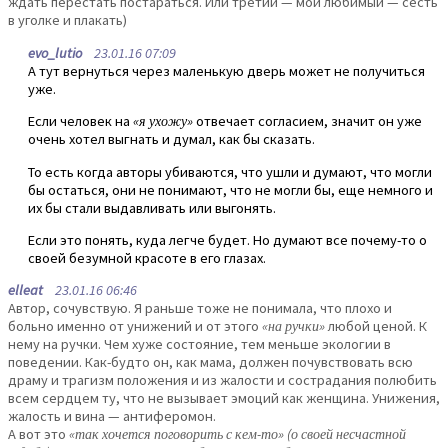
ждать перестать постараться. Или третий — мой любимый — сесть
в уголке и плакать)
evo_lutio
23.01.16 07:09
А тут вернуться через маленькую дверь может не получиться
уже.
Если человек на
«я ухожу»
отвечает согласием, значит он уже
очень хотел выгнать и думал, как бы сказать.
То есть когда авторы убиваются, что ушли и думают, что могли
бы остаться, они не понимают, что не могли бы, еще немного и
их бы стали выдавливать или выгонять.
Если это понять, куда легче будет. Но думают все почему-то о
своей безумной красоте в его глазах.
elleat
23.01.16 06:46
Автор, сочувствую. Я раньше тоже не понимала, что плохо и
больно именно от унижений и от этого
«на ручки»
любой ценой. К
нему на ручки. Чем хуже состояние, тем меньше экологии в
поведении. Как-будто он, как мама, должен почувствовать всю
драму и трагизм положения и из жалости и сострадания полюбить
всем сердцем ту, что не вызывает эмоций как женщина. Унижения,
жалость и вина — антиферомон.
А вот это
«так хочется поговорить с кем-то» (о своей несчастной