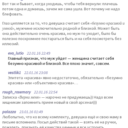
Вот так и бывает, когда уходишь, чтобы тебя вернули: плачешь
потом одна и думаешь, зачем же сама ушла. Вот почему не надо
блефовать.
Глаз цепляется за то, что девушка считает себя
«безумно красивой и
умной»
, мужчине исключительно родной и близкой. Может быть
она действительно очень красива, но муж-то уходит, было бы
полезно поскромнее постараться быть и на себя посмотреть без
иллюзий.
evo_lutio
22.01.16 22:49
Главный признак, что муж уйдет — женщина считает себя
безумно красивой и близкой. Все плохо значит, совсем.
vestlik1
22.01.16 23:08
Эпитета «красива» явно недостаточно, обязательно «безумно
красива» или «объективно красива»…
rough_rosemary
22.01.16 22:54
Записка
«Верни меня»
— нарочно не придумаешь)) Надо всем
хищникам запомнить прием новый в свой арсенал)))
palazza
23.01.16 01:49
Любопытно, что ко всему комплекту, девушка ещё и свою маму в
письме вспомнила. Посыл действий такой — взять её на ручки,
пожалеть, признать её качества ценные и все устроить.