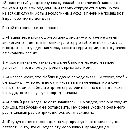
«Экологичный уход» девушка сделала! Но скалочкой напоследок
ткнула и щипцами родильными голову супруга стиснула. Ну так…
на всякий случай. Хоть и экологичный уход, а пинки не помешают.
Вдруг без них не дойдет?
В этой истории все прекрасно.
1. «Нашла переписку с другой женщиной» — это уже не очень
экологично — лезть в переписку, которую тебе не показали. Да,
иногда это вынужденная мера, защита территории, но это далеко
от экологии все же.
2. «Тихо и печально узнала, что мне было интересно и важно
узнать» — т.е. допрос устроила с пристрастием.
3. «Сказала мужу, что люблю и давно определилась. И ухожу, чтобы
он подумал» — то есть по сути «хоть ты и изменяешь, но я хочу
быть с тобой, а тебе даю время определиться, но ответ должен
быть да, поскольку я уже определилась».
4. «Первый раз, когда не останавливал» — но видел, что она уходит
с лицом, требующим ее остановить. Тем более уходила она много
раз и каждый раз ее приходилось останавливать.
5. «Всунул денег» «проводил на маршрутку» — хоть мелочь, но
оттяпать. А то, что он отдав эту мелочовку и проводив до