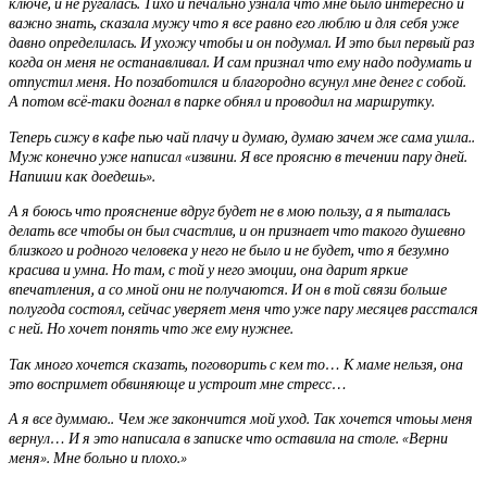
ключе, и не ругалась. Тихо и печально узнала что мне было интересно и
важно знать, сказала мужу что я все равно его люблю и для себя уже
давно определилась. И ухожу чтобы и он подумал. И это был первый раз
когда он меня не останавливал. И сам признал что ему надо подумать и
отпустил меня. Но позаботился и благородно всунул мне денег с собой.
А потом всё-таки догнал в парке обнял и проводил на маршрутку.
Теперь сижу в кафе пью чай плачу и думаю, думаю зачем же сама ушла..
Муж конечно уже написал «извини. Я все проясню в течении пару дней.
Напиши как доедешь».
А я боюсь что прояснение вдруг будет не в мою пользу, а я пыталась
делать все чтобы он был счастлив, и он признает что такого душевно
близкого и родного человека у него не было и не будет, что я безумно
красива и умна. Но там, с той у него эмоции, она дарит яркие
впечатления, а со мной они не получаются. И он в той связи больше
полугода состоял, сейчас уверяет меня что уже пару месяцев расстался
с ней. Но хочет понять что же ему нужнее.
Так много хочется сказать, поговорить с кем то… К маме нельзя, она
это воспримет обвиняюще и устроит мне стресс…
А я все думмаю.. Чем же закончится мой уход. Так хочется чтоьы меня
вернул… И я это написала в записке что оставила на столе. «Верни
меня». Мне больно и плохо.»