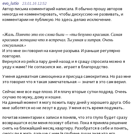
evo_lutio
23.01.16 12:52
Автор письма комментарий написала. Я обычно прошу авторов
никогда не комментировать, чтобы дискуссию не развивать, и
комментарии не публикую. Но здесь делаю исключение.
«Жаль. Помчто это его слова были — «ты безумно красивая. Самая
красивая женщина что я встречал. Ты умная и хитрая. Очень
сексуальная.»
И это мне он говорил на кануне разрыва. И раньше регулярно
повторял.
Вернулся из рейса пару дней назад и я сращу спросила можно я
уеду к маме? Не согласился же.. играет в благородство.
У меня адекватная самооценка и присуща самокритика. Но раз мне
это говорил что я такая замечательная — значит в это сам верил.
Сейчас мне все еще плохо. И я плачу вторые сутки подряд. Очееь
скучаю по мужу, дому и кошке.
На данный момент я могу пожить пару дней у хорошего друга. Обо
мне заботятся но не лезут в душу. У меня есть время подумать..
почитав коментарии к записи я понялв, что это глупо будет сразу
возврашатся если меня позовут обатно. Пока я приняла решение
снять на ближайший месяц квартиру. Разобратся в себе и понять,
смогу ли я жить дальше с ним (в глубине души зная что его