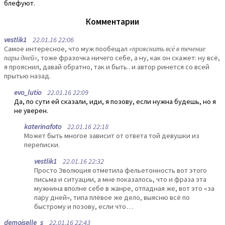
блефуют.
Комментарии
vestlik1
22.01.16 22:06
Cамое интересное, что муж пообещал
«прояснить всё в течение
пары дней»
, тоже фразочка ничего себе, а ну, как он скажет: ну всё,
я прояснил, давай обратно, так и быть.. и автор ринется со всей
прытью назад.
evo_lutio
22.01.16 22:09
Да, по сути ей сказали, иди, я позову, если нужна будешь, но я
не уверен.
katerinafoto
22.01.16 22:18
Может быть многое зависит от ответа той девушки из
переписки.
vestlik1
22.01.16 22:32
Просто Эволюция отметила фельетонность вот этого
письма и ситуации, а мне показалось, что и фраза эта
мужнина вполне себе в жанре, отпадная же, вот это «за
пару дней», типа плёвое же дело, выясню всё по
быстрому и позову, если что…
demoiselle_s
22.01.16 22:43