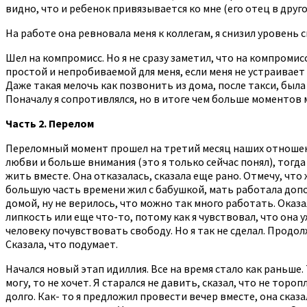
видно, что и ребенок привязывается ко мне (его отец в друго
На работе она ревновала меня к коллегам, я снизил уровень с
Шел на компромисс. Но я не сразу заметил, что на компромисс
простой и непробиваемой для меня, если меня не устраивает
Даже такая мелочь как позвонить из дома, после такси, была
Поначалу я сопротивлялся, но в итоге чем больше моментов 
Часть 2. Перелом
Переломный момент прошел на третий месяц наших отношений.
любви и больше внимания (это я только сейчас понял), тогда 
жить вместе. Она отказалась, сказала еще рано. Отмечу, что
большую часть времени жил с бабушкой, мать работала допо
домой, ну не верилось, что можно так много работать. Оказал
липкость или еще что-то, потому как я чувствовал, что она
человеку почувствовать свободу. Но я так не сделал. Продол
Сказала, что подумает.
Начался новый этап идиллия. Все на время стало как раньше.
могу, то не хочет. Я старался не давить, сказал, что не тор
долго. Как- то я предложил провести вечер вместе, она сказа