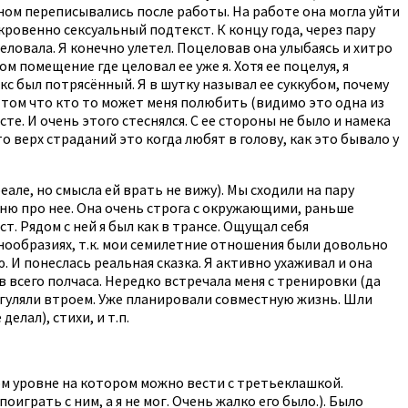
овном переписывались после работы. На работе она могла уйти
ровенно сексуальный подтекст. К концу года, через пару
еловала. Я конечно улетел. Поцеловав она улыбаясь и хитро
м помещение где целовал ее уже я. Хотя ее поцелуя, я
екс был потрясённый. Я в шутку называл ее суккубом, почему
 в том что кто то может меня полюбить (видимо это одна из
те. И очень этого стеснялся. С ее стороны не было и намека
то верх страданий это когда любят в голову, как это бывало у
реале, но смысла ей врать не вижу). Мы сходили на пару
лню про нее. Она очень строга с окружающими, раньше
т. Рядом с ней я был как в трансе. Ощущал себя
ообразиях, т.к. мои семилетние отношения были довольно
. И понеслась реальная сказка. Я активно ухаживал и она
в всего полчаса. Нередко встречала меня с тренировки (да
ы гуляли втроем. Уже планировали совместную жизнь. Шли
елал), стихи, и т.п.
 том уровне на котором можно вести с третьеклашкой.
оиграть с ним, а я не мог. Очень жалко его было.). Было