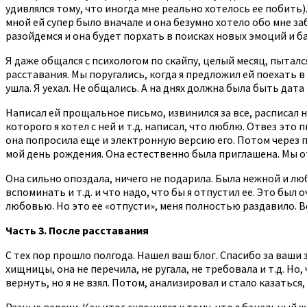
удивлялся тому, что иногда мне реально хотелось ее побить)
мной ей супер было вначале и она безумно хотело обо мне з
разойдемся и она будет порхать в поисках новых эмоций и б
Я даже общался с психологом по скайпу, целый месяц, пыталс
расставания. Мы поругались, когда я предложил ей поехать в 
ушла. Я уехал. Не общались. А на днях должна была быть дата
Написал ей прощальное письмо, извинился за все, расписал
которого я хотел с ней и т.д. написал, что люблю. Отвез это
она попросила еще и электронную версию его. Потом через па
мой день рождения. Она естественно была приглашена. Мы о
Она сильно опоздала, ничего не подарила. Была нежной и люб
вспоминать и т.д. и что надо, что бы я отпустил ее. Это был
любовью. Но это ее «отпусти», меня полностью раздавило. В
Часть 3. После расставания
С тех пор прошло полгода. Нашел ваш блог. Спасибо за ваши 
хищницы, она не перечила, не ругала, не требовала и т.д. Но
вернуть, но я не взял. Потом, анализировал и стало казатьс
Разные версии. Как итог склонился к тому, что я банальный же