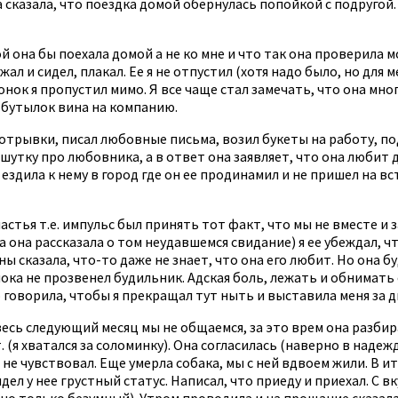
а сказала, что поездка домой обернулась попойкой с подругой.
ой она бы поехала домой а не ко мне и что так она проверила 
ал и сидел, плакал. Ее я не отпустил (хотя надо было, но для 
к я пропустил мимо. Я все чаще стал замечать, что она много
 бутылок вина на компанию.
отрывки, писал любовные письма, возил букеты на работу, под
в шутку про любовника, а в ответ она заявляет, что она любит 
 ездила к нему в город где он ее продинамил и не пришел на вст
частья т.е. импульс был принять тот факт, что мы не вместе и 
 она рассказала о том неудавшемся свидание) я ее убеждал, чт
ы сказала, что-то даже не знает, что она его любит. Но она бу
ока не прозвенел будильник. Адская боль, лежать и обнимать е
говорила, чтобы я прекращал тут ныть и выставила меня за дв
весь следующий месяц мы не общаемся, за это врем она разбир
 (я хватался за соломинку). Она согласилась (наверно в надеж
 не чувствовал. Еще умерла собака, мы с ней вдвоем жили. В и
дел у нее грустный статус. Написал, что приеду и приехал. С 
рно только безумный). Утром проводила и на прощание сказала,