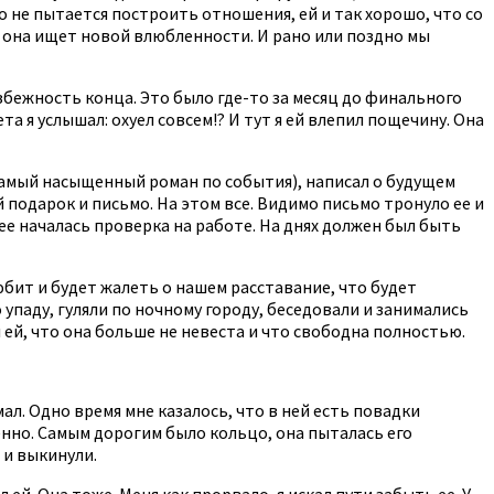
но не пытается построить отношения, ей и так хорошо, что со
и она ищет новой влюбленности. И рано или поздно мы
избежность конца. Это было где-то за месяц до финального
та я услышал: охуел совсем!? И тут я ей влепил пощечину. Она
 самый насыщенный роман по события), написал о будущем
ей подарок и письмо. На этом все. Видимо письмо тронуло ее и
нее началась проверка на работе. На днях должен был быть
любит и будет жалеть о нашем расставание, что будет
о упаду, гуляли по ночному городу, беседовали и занимались
 ей, что она больше не невеста и что свободна полностью.
ал. Одно время мне казалось, что в ней есть повадки
твенно. Самым дорогим было кольцо, она пыталась его
 и выкинули.
л ей. Она тоже. Меня как прорвало, я искал пути забыть ее. У