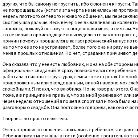
других, что бы самому не грустить, ибо склонен я к грусти.
не попрощавшись (кстати эта черта не менялась на протяже
недель плотного сетевого и живого общения, мы пересеклись
смотря ушла дальше. Весь вечер я ее вылавливал из коллектив
запомню, пожалуй потому что поцеловали меня, а не я сам. Че
то не верил в происходящее и выглядело это как контракт с 
причин почему я провалился в катастрофический минус потом).
на то что ее это не устраивает, более того она ни разу не в
меня в прошлых отношения. Но нет, страдания причиняют де
Она сказала что у нее есть любовник, и она на обе стороны иг
официальных свиданий. Я сразу познакомился с ее ребенком.
работала в силовых структурах, семья тоже строгая. Со мной 
привороженным или околдованным, виной наверно моя слаба
спокойными. Я понял, что влюбился. Но не говорил этого. Она
тоже, я в принципе не привык, что за мной ухаживают или за
через неделю отношений я пошел в спорт зал и пока были на
разговоры о свадьбе. Она постоянно говорила, как она счастли
Творчество просто взлетело.
Очень хорошие отношения завязались с ребенком, я играл с н
Ребенок писал мне и звал в гости (особенно трогательно это 