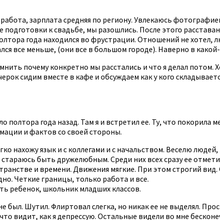
ь работа, зарплата средняя по региону. Увлекаюсь фотографи
 подготовки к свадьбе, мы разошлись. После этого расставани
Полтора года находился во фрустрации. Отношений не хотел, л
ся все меньше, (они все в большом городе). Наверно в какой-
омнить почему конкретно мы расстались и что я делал потом. 
ерок сидим вместе в кафе и обсуждаем как у кого складывается
ло полтора года назад. Там я и встретил ее. Ту, что покорила ме
мации и фактов со своей стороны.
ко нахожу язык и с коллегами и с начальством. Веселю людей, 
стараюсь быть дружелюбным. Среди них всех сразу ее отмети
странстве и времени. Движения мягкие. При этом строгий вид.
но. Четкие границы, только работа и все.
сть ребенок, школьник младших классов.
 не был. Шутил. Флиртовал слегка, но никак ее не выделял. Пр
 что видит, как я депрессую. Остальные видели во мне бесконе