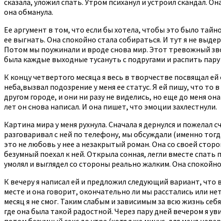
сказала, уложил спать. Утром психанул и устроил скандал. Он
она обманула.
Ее аргумент в том, что если бы хотела, чтобы это было тайн
ее выгнать. Она спокойно стала собираться. И тут я не выдерж
Потом мы поужинали и вроде снова мир. Этот тревожный звоно
была каждые выходные тусануть с подругами и распить пару
К концу четвертого месяца я весь в творчестве посвящал ей 
неба,вызвал подозрение у меня ее статус. Я ей пишу, что то 
другом городе, и они ни разу не виделись, но еще до меня она
лет он снова написал. И она пишет, что эмоции захлестнули.
Картина мира у меня рухнула. Сначала я дернулся и пожелал с
разговаривал с ней по телефону, мы обсуждали (именно тогда
это не любовь у нее а незакрытый роман. Она со своей сторон
безумный поехал к ней. Открыла сонная, легли вместе спать п
умолял и выглядел со стороны реально жалким. Она спокойно 
К вечеру я написал ей и предложил следующий вариант, что 
месте и она говорит, окончательно ли мы расстались или нет.
месяц я не смог. Таким слабым и зависимым за всю жизнь себя
где она была такой радостной. Через пару дней вечером я уви
потом безумный секс до утра (хотя я же минус, для меня наве