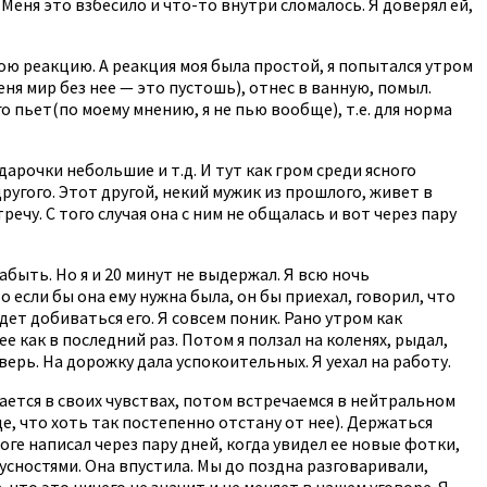
 Меня это взбесило и что-то внутри сломалось. Я доверял ей,
мою реакцию. А реакция моя была простой, я попытался утром
меня мир без нее — это пустошь), отнес в ванную, помыл.
 пьет(по моему мнению, я не пью вообще), т.е. для норма
арочки небольшие и т.д. И тут как гром среди ясного
другого. Этот другой, некий мужик из прошлого, живет в
речу. С того случая она с ним не общалась и вот через пару
забыть. Но я и 20 минут не выдержал. Я всю ночь
о если бы она ему нужна была, он бы приехал, говорил, что
дет добиваться его. Я совсем поник. Рано утром как
е как в последний раз. Потом я ползал на коленях, рыдал,
ерь. На дорожку дала успокоительных. Я уехал на работу.
ается в своих чувствах, потом встречаемся в нейтральном
де, что хоть так постепенно отстану от нее). Держаться
тоге написал через пару дней, когда увидел ее новые фотки,
вкусностями. Она впустила. Мы до поздна разговаривали,
 что это ничего не значит и не меняет в нашем уговоре. Я