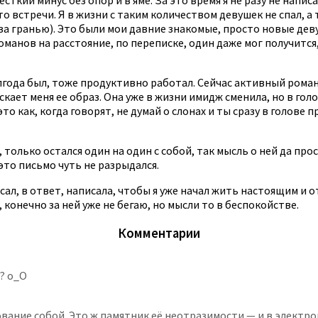
 встречи. Я в жизни с таким количеством девушек не спал, а 
а гранью). Это были мои давние знакомые, просто новые девуш
манов на расстояние, по переписке, один даже мог получится, 
полгода был, тоже продуктивно работал. Сейчас активный рома
скает меня ее образ. Она уже в жизни имидж сменила, но в голо
это как, когда говорят, не думай о слонах и ты сразу в голове
 только остался один на один с собой, так мысль о ней да про
это письмо чуть не разрыдался.
ал, в ответ, написала, чтобы я уже начал жить настоящим и 
конечно за ней уже не бегаю, но мысли то в беспокойстве.
Комментарии
? o_O
ование собой. Это ж памятник её неотразимости — и в электр