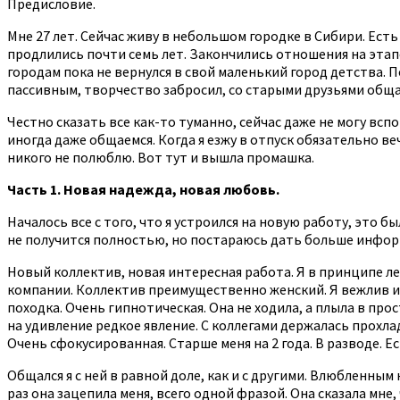
Предисловие.
Мне 27 лет. Сейчас живу в небольшом городке в Сибири. Ест
продлились почти семь лет. Закончились отношения на этапе
городам пока не вернулся в свой маленький город детства. 
пассивным, творчество забросил, со старыми друзьями общал
Честно сказать все как-то туманно, сейчас даже не могу всп
иногда даже общаемся. Когда я езжу в отпуск обязательно веч
никого не полюблю. Вот тут и вышла промашка.
Часть 1. Новая надежда, новая любовь.
Началось все с того, что я устроился на новую работу, это бы
не получится полностью, но постараюсь дать больше инфор
Новый коллектив, новая интересная работа. Я в принципе лег
компании. Коллектив преимущественно женский. Я вежлив и 
походка. Очень гипнотическая. Она не ходила, а плыла в про
на удивление редкое явление. С коллегами держалась прохлад
Очень сфокусированная. Старше меня на 2 года. В разводе. Е
Общался я с ней в равной доле, как и с другими. Влюбленным
раз она зацепила меня, всего одной фразой. Она сказала мне,