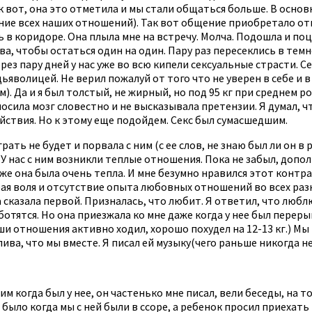
 Так вот, она это отметила и мы стали общаться больше. В осн
ние всех наших отношений). Так вот общение приобретало отк
 в коридоре. Она плыла мне на встречу. Молча. Подошла и поц
а, чтобы остаться один на один. Пару раз пересеклись в темно
рез пару дней у нас уже во всю кипели сексуальные страсти. С
дьяволицей. Не верил пожалуй от того что не уверен в себе и
 Да и я был толстый, не жирный, но под 95 кг при среднем рос
ыносила мозг словестно и не высказывала претензии. Я думал, ч
йствия. Но к этому еще подойдем. Секс был сумасшедшим.
рать не будет и порвала с ним (с ее слов, не знаю был ли он в 
 У нас с ним возникли теплые отношения. Пока не забыл, допо
же она была очень тепла. И мне безумно нравился этот контрас
я воля и отсутствие опыта любовных отношений во всех разн
 сказала первой. Призналась, что любит. Я ответил, что люблю
ботятся. Но она приезжала ко мне даже когда у нее был переры
ши отношения активно ходил, хорошо похудел на 12-13 кг.) М
ва, что мы вместе. Я писал ей музыку(чего раньше никогда не д
им когда был у нее, он частенько мне писал, вели беседы, на
было когда мы с ней были в ссоре, а ребенок просил приехать п