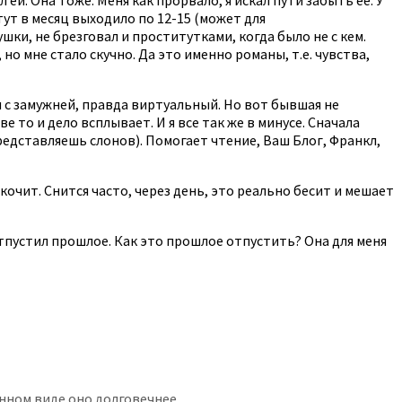
тут в месяц выходило по 12-15 (может для
ки, не брезговал и проститутками, когда было не с кем.
но мне стало скучно. Да это именно романы, т.е. чувства,
н с замужней, правда виртуальный. Но вот бывшая не
ве то и дело всплывает. И я все так же в минусе. Сначала
 представляешь слонов). Помогает чтение, Ваш Блог, Франкл,
скочит. Снится часто, через день, это реально бесит и мешает
отпустил прошлое. Как это прошлое отпустить? Она для меня
онном виде оно долговечнее.