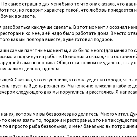
. Но самое страшно для меня было то что она сказала, что дав
аботится, но говорит характер такой, что любовь приедается 
абочек в животе.
я разобраться как лучше сделать. В этот момент я осознал не
ресторан и ко мне, а ей надо было работать дома. Вместо отве
 того как мы полгода вместе, я уже готовил подарок.
 наши самые памятные моменты, а их было много(для меня это
 письмо и подкинул на работе. Позвонил и сказал, что оставил 
ру дней сама позвонила. Общаться толком не удалось, т.к. у 
тмечали отдельно, вдвоем.
ящей. Сказала, что ее уволили, что она уедет из города, что 
 очень грустный день рождения. Мы конечно плясали в кабаке д
ечером следующего дня мы поругались и расстались. Я написал
знания, которыми вы безвозмездно делитесь. Много читал. Дум
, что с меня взять то, подарки и рестораны, это не так сущес
я, что я просто рыба безвольная, и меня банально выпотрошили
сткий минус без опор и в яме. За это время я не разу не написа