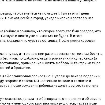
 решил, что отвлечься не помешает. Там за этот день
. Приехал к себе в город, увидел миллион постов у нее
е (сейчас я понимаю, что скорее всего это был предлог, что
ти слухи и никто уже сниматься не будет. В итоге
ать, сказала, что чувства остались. После ужина хорошая
ес попутал, и что она в нем разочарована и он ее стал бесить,
 были как по шаблону, неделя романтики и супер секса (а
расставание, примирение и опять любовь. И так три-четыре
остей и бросил ее.
я ей организовал полностью. С утра и до вечера подарки и
жду ссорами и сексом мы частенько лежали в темноте и
ортов, после рождения ребенка не хочет другого (а я очень
ову и осознано, делала что бы порвать отношения и об измене
димо не у меня одного картина мира рушилась, я кстати сам