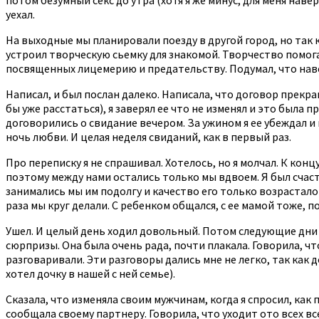
уехал.
На выходные мы планировали поезду в другой город, но так к
устроил творческую сьемку для знакомой. Творчество помогае
посвященных лицемерию и предательству. Подумал, что навер
Написал, и был послан далеко. Написала, что договор прекращ
бы уже расстаться), я заверял ее что не изменял и это была 
договорились о свидание вечером. За ужином я ее убеждал и 
ночь любви. И целая неделя свиданий, как в первый раз.
Про переписку я не спрашивал. Хотелось, но я молчал. К концу
поэтому между нами остались только мы вдвоем. Я был счастл
занимались мы им подолгу и качество его только возрастало
раза мы круг делали. С ребенком общался, с ее мамой тоже, п
Ушел. И целый день ходил довольный. Потом следующие дни и
сюрпризы. Она была очень рада, почти плакала. Говорила, чт
разговаривали. Эти разговоры дались мне не легко, так как д
хотел дочку в нашей с ней семье).
Сказала, что изменяла своим мужчинам, когда я спросил, как 
сообщала своему партнеру. Говорила, что уходит ото всех все