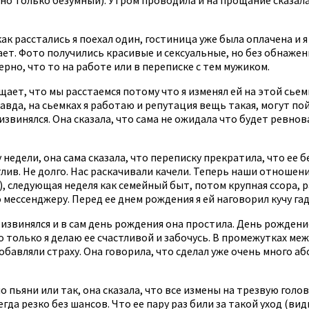
ак расстались я поехал один, гостиница уже была оплачена и я
т. Фото получились красивые и сексуальные, но без обнаженки
но, что то на работе или в переписке с тем мужиком.
ает, что мы расстаемся потому что я изменял ей на этой сьемк
правда, на сьемках я работаю и репутация вещь такая, могут пой
извинялся. Она сказала, что сама не ожидала что будет ревнов
 недели, она сама сказала, что переписку прекратила, что ее б
ив. Не долго. Нас раскачивали качели. Теперь наши отношения
), следующая неделя как семейный быт, потом крупная ссора, 
о мессенджеру. Перед ее днем рождения я ей наговорил кучу гад
звинялся и в сам день рождения она простила. День рождение 
о только я делаю ее счастливой и забочусь. В промежутках ме
обавляли страху. Она говорила, что сделал уже очень много аб
по пьяни или так, она сказала, что все измены на трезвую гол
гда резко без шансов. Что ее пару раз били за такой уход (ви