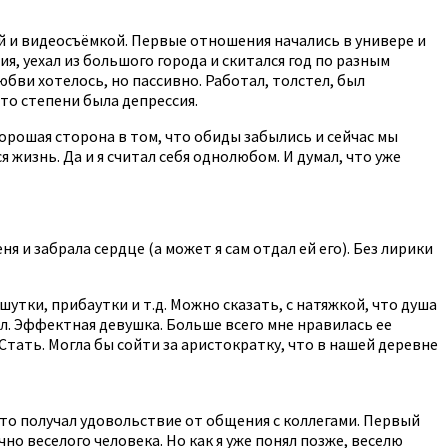
ей и видеосъёмкой. Первые отношения начались в универе и
я, уехал из большого города и скитался год по разным
юбви хотелось, но пассивно. Работал, толстел, был
то степени была депрессия.
Хорошая сторона в том, что обиды забылись и сейчас мы
 жизнь. Да и я считал себя однолюбом. И думал, что уже
ня и забрала сердце (а может я сам отдал ей его). Без лирики
шутки, прибаутки и т.д. Можно сказать, с натяжкой, что душа
л. Эффектная девушка. Больше всего мне нравилась ее
 Стать. Могла бы сойти за аристократку, что в нашей деревне
осто получал удовольствие от общения с коллегами. Первый
чно веселого человека. Но как я уже понял позже, веселю