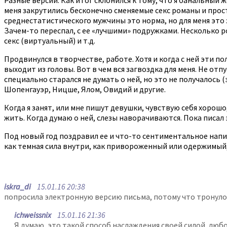
меня закрутились бесконечно сменяемые секс романы и просто
среднестатистического мужчины это норма, но для меня это з
Зачем-то переспал, с ее «лучшими» подружками. Несколько ро
секс (виртуальный) и т.д.
Продвинулся в творчестве, работе. Хотя и когда с ней эти 
выходит из головы. Вот в чем вся загвоздка для меня. Не отпу
специально старался не думать о ней, но это не получалось (
Шопенгауэр, Ницше, Ялом, Овидий и другие.
Когда я занят, или мне пишут девушки, чувствую себя хорошо,
жить. Когда думаю о ней, слезы наворачиваются. Пока писал 
Под новый год поздравил ее и что-то сентиментальное напис
как темная сила внутри, как привороженный или одержимый, 
iskra_di
15.01.16 20:38
попросила электронную версию письма, потому что тронуло
ichweissnix
15.01.16 21:36
Я думаю, это такой способ наслаждения своей силой, люб