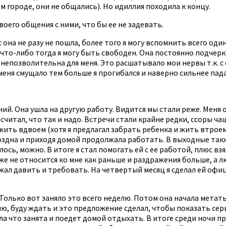
м городе, они не общались). Но идиллия походила к концу.
воего общения с ними, что бы ее не задевать.
 она не разу не пошла, более того я могу вспомнить всего один
 что-либо тогда я могу быть свободен. Она постоянно подчер
 непозволительна для меня. Это расшатывало мои нервы т.к. с
меня смущало тем больше я прогибался и наверно сильнее пада
 Она ушла на другую работу. Видится мы стали реже. Меня от
считал, что так и надо. Встречи стали крайне редки, ссоры ча
 жить вдвоем (хотя я предлагал забрать ребенка и жить втроем
здна и приходя домой продолжала работать. В выходные также
ось, можно. В итоге я стал помогать ей с ее работой, плюс взя
 уже не относится ко мне как раньше и раздражения больше, а
жал давить и требовать. На четвертый месяц я сделал ей офиц
 Только вот заняло это всего неделю. Потом она начала метать
оплю, буду ждать и это предложение сделал, чтобы показать се
ла что занята и поедет домой отдыхать. В итоге среди ночи пр