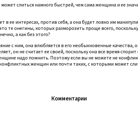
может слиться намного быстрей, чем сама женщина и ее значи
т в ее интересах, против себя, а она будет ловко им манипул
это те онегины, которых разморозить проще всего, поскольк
нечно, а как без этого?
яние с ним, она влюбляется в его необыкновенные качества, о
ляет, он не считает ее своей, поскольку она все время спорит
нщине надо помнить. Поэтому если вы не можете не конфликт
есконфликтных женщин или почти таких, с которыми может сли
Комментарии