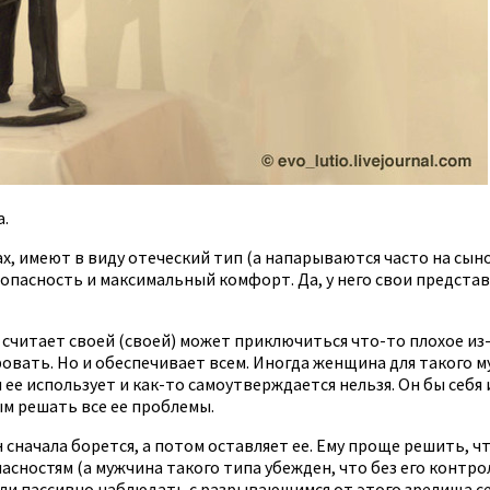
.
имеют в виду отеческий тип (а напарываются часто на сынов
пасность и максимальный комфорт. Да, у него свои представл
считает своей (своей) может приключиться что-то плохое из-з
овать. Но и обеспечивает всем. Иногда женщина для такого 
н ее использует и как-то самоутверждается нельзя. Он бы себя
ым решать все ее проблемы.
начала борется, а потом оставляет ее. Ему проще решить, чт
пасностям (а мужчина такого типа убежден, что без его контр
ли пассивно наблюдать с разрывающимся от этого зрелища сер