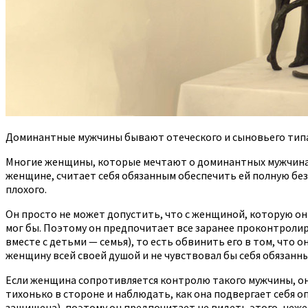
Доминантные мужчины бывают отеческого и сыновьего типа
Многие женщины, которые мечтают о доминантных мужчинах, 
женщине, считает себя обязанным обеспечить ей полную безо
плохого.
Он просто не может допустить, что с женщиной, которую он 
мог бы. Поэтому он предпочитает все заранее проконтролир
вместе с детьми — семья), то есть обвинить его в том, что о
женщину всей своей душой и не чувствовал бы себя обязанн
Если женщина сопротивляется контролю такого мужчины, он с
тихонько в стороне и наблюдать, как она подвергает себя о
защищена), поэтому он предпочитает не видеть этого, неже