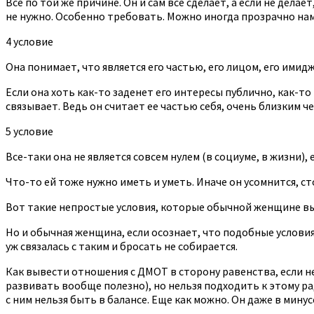
Все по той же причине. Он и сам все сделает, а если не дела
не нужно. Особенно требовать. Можно иногда прозрачно наме
4 условие
Она понимает, что является его частью, его лицом, его имид
Если она хоть как-то заденет его интересы публично, как-то
связывает. Ведь он считает ее частью себя, очень близким 
5 условие
Все-таки она не является совсем нулем (в социуме, в жизни)
Что-то ей тоже нужно иметь и уметь. Иначе он усомнится, ст
Вот такие непростые условия, которые обычной женщине вы
Но и обычная женщина, если осознает, что подобные условия 
уж связалась с таким и бросать не собирается.
Как вывести отношения с ДМОТ в сторону равенства, если не
развивать вообще полезно), но нельзя подходить к этому р
с ним нельзя быть в балансе. Еще как можно. Он даже в мину