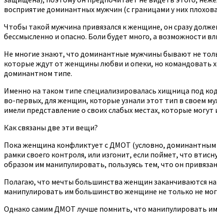
восприятие доминантных мужчин (с границами у них плоховат
Чтобы такой мужчина привязался к женщине, он сразу должен
бессмысленно и опасно. Боли будет много, а возможности вли
Не многие знают, что доминантные мужчины бывают не толь
которые ждут от женщины любви и опеки, но командовать хот
доминантном типе.
Именно на таком типе специализировалась хищница под кодо
во-первых, для женщин, которые узнали этот тип в своем му
имели представление о своих слабых местах, которые могут
Как связаны две эти вещи?
Пока женщина конфликтует с ДМОТ (условно, доминантным му
рамки своего контроля, или изгонит, если поймет, что вти
образом им манипулировать, пользуясь тем, что он привязан 
Полагаю, что мечты большинства женщин заканчиваются на 
манипулировать им большинство женщине не только не могут (
Однако самим ДМОТ лучше помнить, что манипулировать ими 