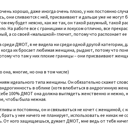
е очень хорошо, даже иногда очень плохо, у них постоянно с
, они сливаются с ней, присваивают и дальше уже не могут б
 ему будет неясно, как же так, он такой разумный, такой рас
ло. На работе все с границами и локусом отлично, все прекра
ый, а со своей «малышкой» глючит, потому что распознает ее
 среди ДМОТ, я не видела ни среди одной другой категории, 
 когда их бросает любимая женщина, рыдают, потому что поня
тому что там у них плохие границы – они присваивают женщи
 она, многие, но она в том числе)
иям идеального типа женщины. Он обязательно скажет слово «
 андрогинность в облике (хотя влюбиться в андрогинную женщ
ебе 100% ДМОТ она должна выглядеть женственно и нежно, ни 
ое, чтобы была нежная.
ливы и постоянны, он и связываться не хочет с женщиной, с к
, брать у нее ничего не планирует, использовать ее никак не 
 От кого защищаешься, думает ДМОТ, мне ведь от тебя ничего 