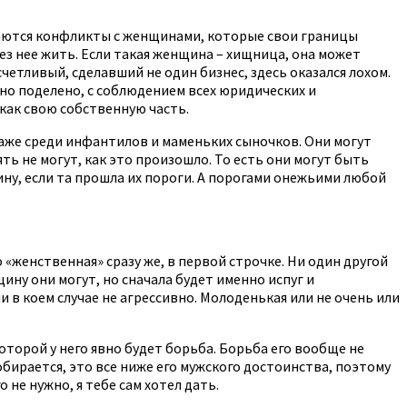
лучаются конфликты с женщинами, которые свои границы
ез нее жить. Если такая женщина – хищница, она может
четливый, сделавший не один бизнес, здесь оказался лохом.
сно поделено, с соблюдением всех юридических и
 как свою собственную часть.
даже среди инфантилов и маменьких сыночков. Они могут
ть не могут, как это произошло. То есть они могут быть
ну, если та прошла их пороги. А порогами онежьими любой
женственная» сразу же, в первой строчке. Ни один другой
ину они могут, но сначала будет именно испуг и
в коем случае не агрессивно. Молоденькая или не очень или
оторой у него явно будет борьба. Борьба его вообще не
собирается, это все ниже его мужского достоинства, поэтому
не нужно, я тебе сам хотел дать.