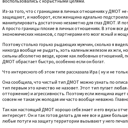
воспользовались с корыстными целями.
Из-за того, что с границами в личных отношениях у ДМОТ н
защищают, и наоборот, если женщина идеально подстроилась
манипулировать достаточно незаметно для глаз ДМОТ. И потом
А просто границы плохие в личных отношениях. В этом все де
экономических нюансов, с партнерами его мозг ясный и мощн
Поэтому столько горько рыдающих мужчин, сколько я видела
никогда вообще не рыдать, хоть каленым железом их жги, но
сильны абсолютно везде, кроме как любовных отношений, по
ДМОТ обрастает быстро, особенно если он богат.
Что интересного об этом типе рассказала Ира ( ну и не только
Она сообщила, что чистый тип ДМОТ можно узнать по описан
тип первым это качество не назовет. Этот тип пугает любая
отторжение) и агрессивность. Поэтому если женщина ищет с
совсем не такая уж молодая им часто вообще неважно. Главн
Так как настоящий ДМОТ хорошо себя знает и его вкусы отчет
интересует. Он и так готов делать для нее все и даже больше
любые потуги на защиту территории вызывают у него печаль.