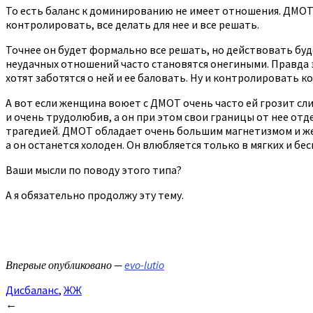
То есть баланс к доминированию не имеет отношения. ДМОТ 
контролировать, все делать для нее и все решать.
Точнее он будет формально все решать, но действовать буде
неудачных отношений часто становятся онегиными. Правда 
хотят заботятся о ней и ее баловать. Ну и контролировать ко
А вот если женщина воюет с ДМОТ очень часто ей грозит сли
и очень трудолюбив, а он при этом свои границы от нее отде
трагедией. ДМОТ обладает очень большим магнетизмом и же
а он останется холоден. Он влюбляется только в мягких и б
Ваши мысли по поводу этого типа?
А я обязательно продолжу эту тему.
Впервые опубликовано —
evo-lutio
Дисбаланс
,
ЖЖ
Post
←