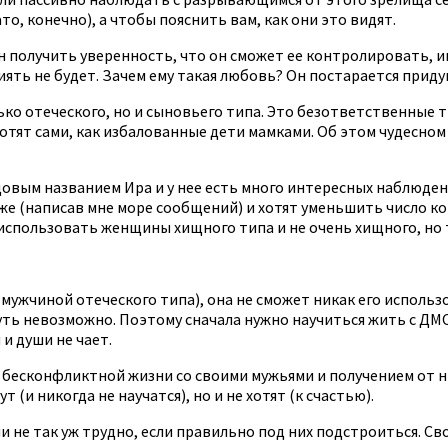
о, конечно), а чтобы пояснить вам, как они это видят.
 получить уверенность, что он сможет ее контролировать, ин
ять не будет. Зачем ему такая любовь? Он постарается придуш
ко отеческого, но и сыновьего типа. Это безответственные
ят сами, как избалованные дети мамками. Об этом чудесном т
вым названием Ира и у нее есть много интересных наблюдений
же (написав мне море сообщений) и хотят уменьшить число ко
 использовать женщины хищного типа и не очень хищного, но
жчиной отеческого типа), она не сможет никак его использов
снуть невозможно. Поэтому сначала нужно научиться жить с Д
и души не чает.
бесконфликтной жизни со своими мужьями и получением от н
и никогда не научатся), но и не хотят (к счастью).
не так уж трудно, если правильно под них подстроиться. Св