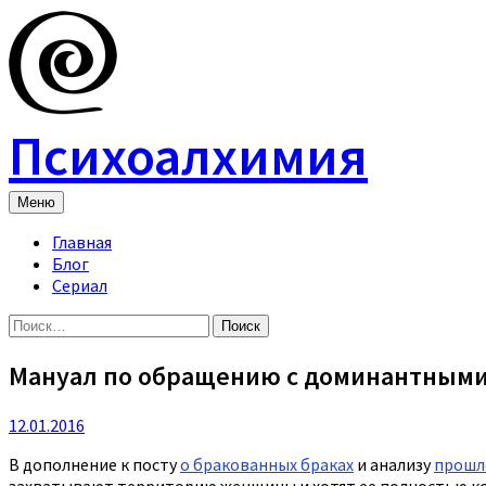
Skip
to
content
Психоалхимия
Меню
Главная
Блог
Сериал
Найти:
Мануал по обращению с доминантным
12.01.2016
В дополнение к посту
о бракованных браках
и анализу
прошл
захватывают территорию женщины и хотят ее полностью к