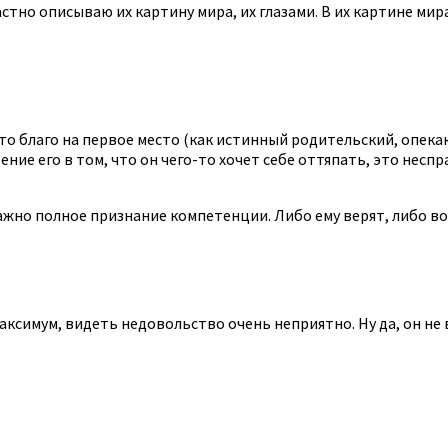
стно описываю их картину мира, их глазами. В их картине ми
 это благо на первое место (как истинный родительский, опе
ние его в том, что он чего-то хочет себе оттяпать, это неспр
важно полное признание компетенции. Либо ему верят, либо во
ксимум, видеть недовольство очень неприятно. Ну да, он не в