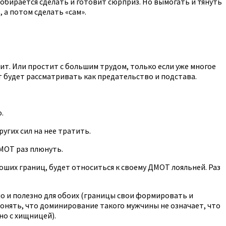
и собирается сделать и готовит сюрприз. Но вымогать и тянуть
 а потом сделать «сам».
тит. Или простит с большим трудом, только если уже многое
т будет рассматривать как предательство и подстава.
.
ругих сил на нее тратить.
МОТ раз плюнуть.
роших границ, будет относиться к своему ДМОТ лояльней. Раз
ошо и полезно для обоих (границы свои формировать и
понять, что доминирование такого мужчины не означает, что
но с хищницей).