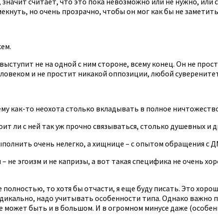
ет, значит считает, что это пока невозможно или не нужно, ил
кнуть, но очень прозрачно, чтобы он мог как бы не заметить,
жем.
 выступит не на одной с ним стороне, всему конец. Он не прос
человеком и не простит никакой оппозиции, любой суверените
, ему как-то неохота столько вкладывать в полное ничтожество
оит ли с ней так уж прочно связываться, столько душевных и д
полнить очень нелегко, а хищнице – с опытом обращения с Д
– не эгоизм и не капризы, а вот такая специфика не очень хо
 полностью, то хотя бы отчасти, я еще буду писать. Это хор
адикально, надо учитывать особенности типа. Однако важно 
се может быть и в большом. И в огромном минусе даже (особен