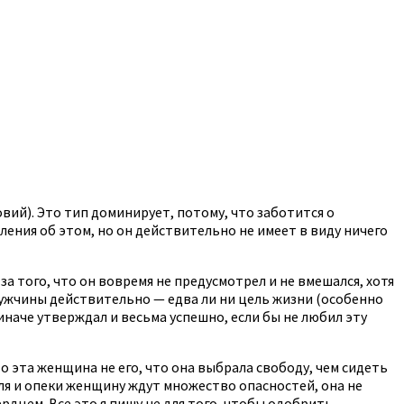
ий). Это тип доминирует, потому, что заботится о
ения об этом, но он действительно не имеет в виду ничего
а того, что он вовремя не предусмотрел и не вмешался, хотя
мужчины действительно — едва ли ни цель жизни (особенно
 иначе утверждал и весьма успешно, если бы не любил эту
о эта женщина не его, что она выбрала свободу, чем сидеть
оля и опеки женщину ждут множество опасностей, она не
дцем. Все это я пишу не для того, чтобы одобрить