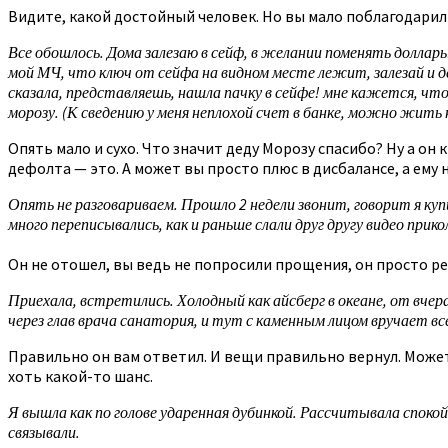
Видите, какой достойный человек. Но вы мало поблагодарил
Все обошлось. Дома залезаю в сейф, в желании поменять доллары
мой МЧ, что ключ от сейфа на видном месте лежит, залезай и дел
сказала, представляешь, нашла пачку в сейфе! мне кажется, чт
морозу. (К сведению у меня неплохой счет в банке, можно жить 
Опять мало и сухо. Что значит деду Морозу спасибо? Ну а о
дефолта — это. А может вы просто плюс в дисбалансе, а ему 
Опять не разговариваем. Прошло 2 недели звонит, говорит я куп
много переписывались, как и раньше слали друг другу видео при
Он не отошел, вы ведь не попросили прощения, он просто 
Приехала, встретились. Холодный как айсберг в океане, от вчера
через глав врача санатория, и тут с каменным лицом вручает все
Правильно он вам ответил. И вещи правильно вернул. Может 
хоть какой-то шанс.
Я вышла как по голове ударенная дубинкой. Рассчитывала спок
связывали.