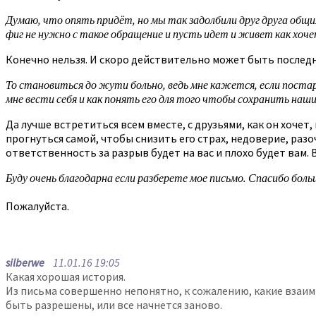
Думаю, что опять придёт, но мы так задолбили друг друга общим
фиг не нужно с такое обращение и пусть идет и живет как хоче
Конечно нельзя. И скоро действительно может быть последн
То становиться до жути больно, ведь мне кажется, если постара
мне вести себя и как понять его для того чтобы сохранить наш
Да лучше встретиться всем вместе, с друзьями, как он хочет
прогнуться самой, чтобы снизить его страх, недоверие, разо
ответственность за разрыв будет на вас и плохо будет вам. 
Буду очень благодарна если разберете мое письмо. Спасибо боль
Пожалуйста.
silberwe
11.01.16 19:05
Какая хорошая история.
Из письма совершенно непонятно, к сожалению, какие взаимны
быть разрешены, или все начнется заново.