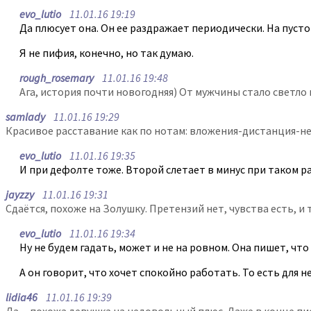
evo_lutio
11.01.16 19:19
Да плюсует она. Он ее раздражает периодически. На пусто
Я не пифия, конечно, но так думаю.
rough_rosemary
11.01.16 19:48
Ага, история почти новогодняя) От мужчины стало светло п
samlady
11.01.16 19:29
Красивое расставание как по нотам: вложения-дистанция-не
evo_lutio
11.01.16 19:35
И при дефолте тоже. Второй слетает в минус при таком р
jayzzy
11.01.16 19:31
Сдаётся, похоже на Золушку. Претензий нет, чувства есть, и 
evo_lutio
11.01.16 19:34
Ну не будем гадать, может и не на ровном. Она пишет, чт
А он говорит, что хочет спокойно работать. То есть для н
lidia46
11.01.16 19:39