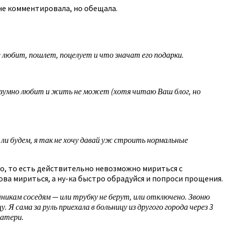
не комментировала, но обещала.
 любит, пошлет, поцелует и что значат его подарки.
я безумно любит и жить не может (хотя читаю Ваш блог, но
 ли будем, я так не хочу давай уж строить нормальные
ло, то есть действительно невозможно мириться с
това мириться, а ну-ка быстро обрадуйся и попроси прощения.
нникам соседям — или трубку не берут, или отключено. Звоню
. Я сама за руль приехала в больницу из другого города через 3
матери.