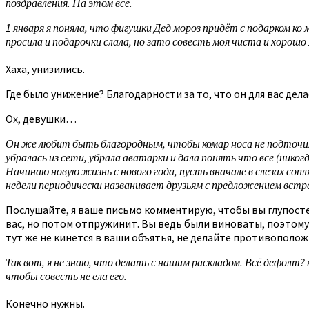
поздравления. На этом всё.
1 января я поняла, что фигушки Дед мороз придёт с подарком ко 
просила и подарочки слала, но зато совесть моя чиста и хорошо м
Хаха, унизились.
Где было унижение? Благодарности за то, что он для вас дел
Ох, девушки…
Он же любит быть благородным, чтобы комар носа не подточил во
убралась из сети, убрала аватарки и дала понять что все (никог
Начинаю новую жизнь с нового года, пусть вначале в слезах сопля
недели периодически названивает друзьям с предложением встре
Послушайте, я ваше письмо комментирую, чтобы вы глупостей 
вас, но потом отпружинит. Вы ведь были виноваты, поэтому 
тут же не кинется в ваши объятья, не делайте противополо
Так вот, я не знаю, что делать с нашим раскладом. Всё дефолт?
чтобы совесть не ела его.
Конечно нужны.