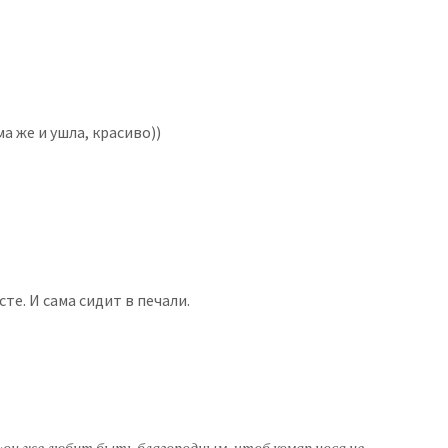
а же и ушла, красиво))
те. И сама сидит в печали.