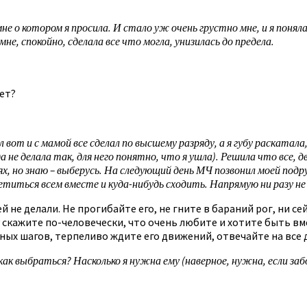
мне о котором я просила. И стало уж очень грустно мне, и я понял
не, спокойно, сделала все что могла, унизилась до предела.
ает?
т и с мамой все сделал по высшему разряду, а я губу раскатала,
да не делала так, для него понятно, что я ушла). Решила что все
х, но знаю – выберусь. На следующий день МЧ позвонил моей подруг
титься всем вместе и куда-нибудь сходить. Напрямую ни разу не 
не делали. Не прогибайте его, не гните в бараний рог, ни се
скажите по-человечески, что очень любите и хотите быть вмес
жных шагов, терпеливо ждите его движений, отвечайте на все
 как выбраться? Насколько я нужна ему (наверное, нужна, если за