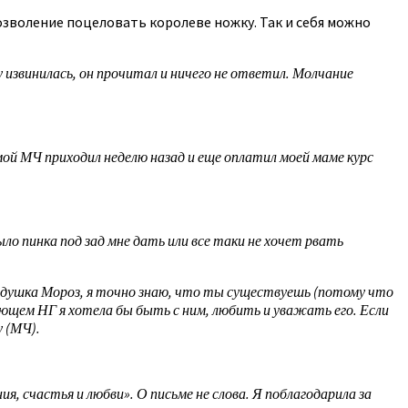
озволение поцеловать королеве ножку. Так и себя можно
у извинилась, он прочитал и ничего не ответил. Молчание
 мой МЧ приходил неделю назад и еще оплатил моей маме курс
ло пинка под зад мне дать или все таки не хочет рвать
Дедушка Мороз, я точно знаю, что ты существуешь (потому что
ующем НГ я хотела бы быть с ним, любить и уважать его. Если
 (МЧ).
я, счастья и любви». О письме не слова. Я поблагодарила за