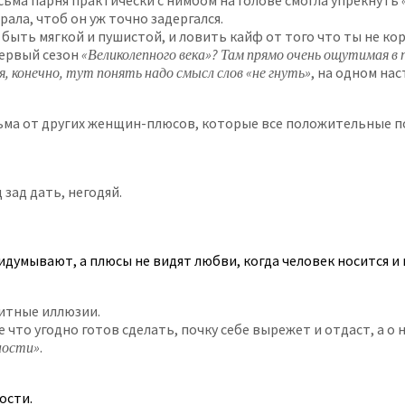
ьма парня практически с нимбом на голове смогла упрекнуть
рала, чтоб он уж точно задергался.
быть мягкой и пушистой, и ловить кайф от того что ты не ко
первый сезон
«Великолепного века»? Там прямо очень ощутимая в
конечно, тут понять надо смысл слов «не гнуть»
, на одном на
сьма от других женщин-плюсов, которые все положительные по
зад дать, негодяй.
идумывают, а плюсы не видят любви, когда человек носится и 
щитные иллюзии.
 что угодно готов сделать, почку себе вырежет и отдаст, а о
ности»
.
ости.