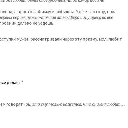
«он же любит быть благородным, чтоб комар носа не
ролева, а просто любимая и любящая. Может автору, пока
 первых сериях нежно-томная атмосфера и гнущиеся во все
строении далеко не уедешь.
ступки мужей рассматривали через эту призму. мол, любит
все делает?
 нем говорят
«ой, это ему только кажется, что он меня любит…