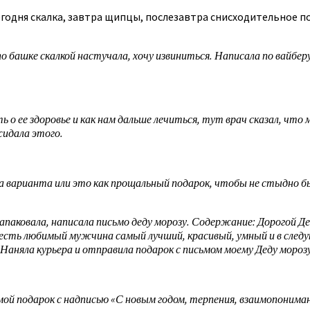
егодня скалка, завтра щипцы, послезавтра снисходительное п
по башке скалкой настучала, хочу извиниться. Написала по вайбер
ь о ее здоровье и как нам дальше лечиться, тут врач сказал, что
жидала этого.
два варианта или это как прощальный подарок, чтобы не стыдно бы
Запаковала, написала письмо деду морозу. Содержание: Дорогой 
ня есть любимый мужчина самый лучший, красивый, умный и в след
Наняла курьера и отправила подарок с письмом моему Деду морозу
 мой подарок с надписью «С новым годом, терпения, взаимопонимани