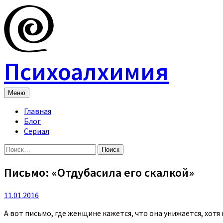
Skip
to
content
Психоалхимия
Меню
Главная
Блог
Сериал
Найти:
Письмо: «Отдубасила его скалкой»
11.01.2016
А вот письмо, где женщине кажется, что она унижается, хотя 