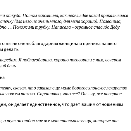
яла откуда. Потом вспомнила, как недели две назад прикалывался
чечку (для него не очень много, для меня хорошо). Позвонила,
ладно…. Положили трубку. Написала – огромное спасибо Деду
 что вы не очень благодарная женщина и причина вашего
м делать.
передам. Я поблагодарила, хорошо поговорили с ним, вечером
щий день.
на.
тевку, сказал, что заказал еще маме дорогое японское лекарство
ала совсем такого. Спрашиваю, что всё? Он – ну, всё наверное…
бщем, он делает единственное, что дает вашим отношениям
, а тут он отдал мне все материальные вещи, которые нас