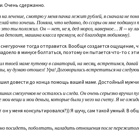
и. Очень сдержанно.
 на лечение, смотрю у меня пачка лежит рублей, я сначала не пон
ай что хочешь. Поняла, что недавно, до ссоры он мне подкинул па
о это ты положил. Он — нет, не я, дед мороз, наверное… Я — ну 
на депозит, машина класса премиум, всё благодаря любимому).
н к снегурочке тогда отправится. Вообще создается ощущение,
надоело в минусе болтаться, поэтому он пытается что-то с эти
ил твоей маме путевку в санаторий, на месяц, встретимся, давай 
колы, ну думаю отошел! Ура! Договорились встретиться на следую
решил довести до конца помощь вашей маме. Достойный мужчи
шних смехуечков не осталось и следа. Он очень серьезно вручил пу
 мои вещи и мои деньги, которые были у него на счету. Я не ожид
он у меня консультировался?)) Я шучу, сам такой умный. В о
ойно посидеть, поболтать, наладить отношения после пережитого