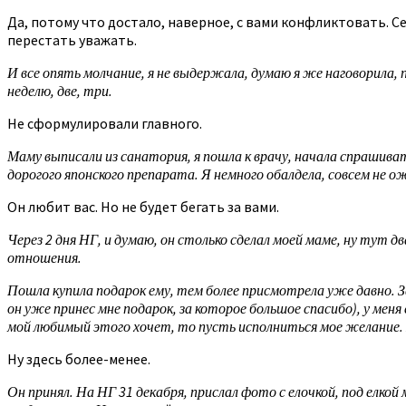
Да, потому что достало, наверное, с вами конфликтовать. С
перестать уважать.
И все опять молчание, я не выдержала, думаю я же наговорила, 
неделю, две, три.
Не сформулировали главного.
Маму выписали из санатория, я пошла к врачу, начала спрашиват
дорогого японского препарата. Я немного обалдела, совсем не о
Он любит вас. Но не будет бегать за вами.
Через 2 дня НГ, и думаю, он столько сделал моей маме, ну тут 
отношения.
Пошла купила подарок ему, тем более присмотрела уже давно. 
он уже принес мне подарок, за которое большое спасибо), у ме
мой любимый этого хочет, то пусть исполниться мое желание. 
Ну здесь более-менее.
Он принял. На НГ 31 декабря, прислал фото с елочкой, под елкой