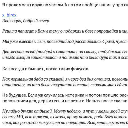
Я прокомментирую по частям. А потом вообще напишу про ск
x_birdx
Эволюция, добрый вечер!
Решила написать Вам в тему о подарках и баге попрошайки и хи
Мы уже вместе 6 лет, последний год расставались 4 раза, чувс
Два месяца назад (ноябрь) я схватилась за скалку, отдубасила 
иногда эмоции зашкаливают и понимаю что была дура так и остал
Как всегда и бывает, после таких фокусов.
Как нормальная баба со скалкой, я через два дня отошла, позво
отношения, на что была аккуратно послана, словами мне сейчас
На будущее. Если уж случилась истерика и потом пришло рас
положением дел, держитесь и не лезьте. Нельзя после скалки
Ну ладно думаю отдыхай. Молчу неделю, и тут у мамы моей случ
своему МЧ, всю трясет, в слезах, кричу помоги, ради Бога помоги!
часа, как раз когда маму клали на операцию. Встретились около