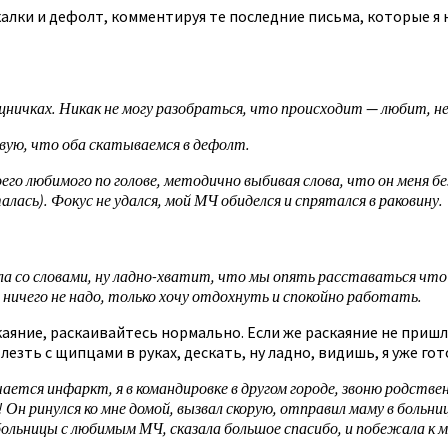
алки и дефолт, комментируя те последние письма, которые я 
щничках. Никак не могу разобраться, что происходит — любит, не
твую, что оба скатываемся в дефолт.
своего любимого по голове, методично выбивая слова, что он мен
ась). Фокус не удался, мой МЧ обиделся и спрятался в раковину.
нила со словами, ну ладно-хватит, что мы опять расставаться что
 ничего не надо, только хочу отдохнуть и спокойно работать.
каяние, раскаивайтесь нормально. Если же раскаяние не приш
 лезть с щипцами в руках, дескать, ну ладно, видишь, я уже го
ается инфаркт, я в командировке в другом городе, звоню родстве
 Он ринулся ко мне домой, вызвал скорую, отправил маму в больницу
 больницы с любимым МЧ, сказала большое спасибо, и побежала к 