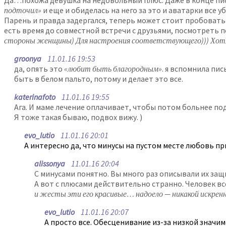
Да…похожа девушка на недовольный плюс. Даже в конце пис
подточил»
и еще и обиделась на него за это и аватарки все уб
Парень и правда задергался, теперь может стоит пробовать 
есть время до совместной встречи с друзьями, посмотреть 
стороны женщины) Для настроения соответствующего))) Хотя, 
groonya
11.01.16 19:53
да, опять это
«любит быть благородным»
. я вспомнила пи
быть в белом пальто, потому и делает это все.
katerinafoto
11.01.16 19:55
Ага. И маме лечение оплачивает, чтобы потом больнее под 
Я тоже такая бываю, подвох вижу. )
evo_lutio
11.01.16 20:01
А интересно да, что минусы на пустом месте любовь пр
alissonya
11.01.16 20:04
С минусами понятно. Вы много раз описывали их за
А вот с плюсами действительно странно. Человек все
и жесты эти его красивые… надоело — никакой искрен
evo_lutio
11.01.16 20:07
А просто все. Обесценивание из-за низкой значим