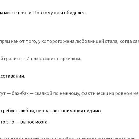
м месте почти. Поэтому он и обиделся.
рям как от того, у которого жена любовницей стала, когда сам
йтралитет. И плюс сидит с крючком.
асставании.
тут — бах-бах — скалкой по нежному, фактически на ровном мес
о требует любви, не хватает внимания видимо.
его это — вынос мозга.