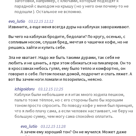
заготовки, например, с ключами, которые подходят к
парадной с выходом на крышу ( но у него они почему-то не
подошли ). Остальное не вспомню.
evo_lutio
03.12.15 11:12
Извините, а еще меня всегда дуры на каблуках завораживают.
Вы чего на каблуках бродите, бедолаги? По кругу, осенью, с
сопливым носом, слушая бред, мечтая о чашечке кофе, но не
решаясь зайти и купить себе.
Зла не хватает. Надо же быть такими дурами, так себя не
любить и не ценить, а при этом обижаться на пикаперов. Он то
в кроссовках небось гулял, ему было тепло и комфортно, он
говорил о себе. Потом поехал домой, подрочит и спать ляжет. А
вот Вы зачем ноги ломали и позорились, неясно.
ichigoidoru
03.12.15 11:25
Каблуки были небольшие и я итак много ходила пешком,
пальто тоже тёплое, но с его стороны было бы хорошим
тоном просто спросить. По поводу кофе у меня был принцип,
что я либо плачу сама, а если человек настаивает, не беру на
большую сумму, чем могу сама спокойно оплатить.
evo_lutio
03.12.15 11:28
А зачем ему хороший тон? Он не мучился. Может даже