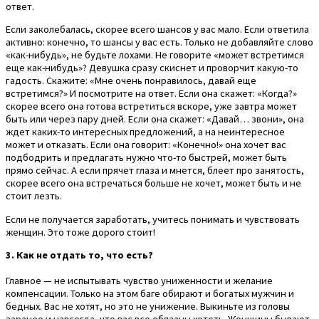
ответ.
Если заколебалась, скорее всего шансов у вас мало. Если ответила
активно: конечно, то шансы у вас есть. Только не добавляйте слово
«как-нибудь», не будьте лохами. Не говорите «может встретимся
еще как-нибудь»? Девушка сразу скиснет и проворчит какую-то
гадость. Скажите: «Мне очень понравилось, давай еще
встретимся?» И посмотрите на ответ. Если она скажет: «Когда?»
скорее всего она готова встретиться вскоре, уже завтра может
быть или через пару дней. Если она скажет: «Давай… звони», она
ждет каких-то интересных предложений, а на неинтересное
может и отказать. Если она говорит: «Конечно!» она хочет вас
подбодрить и предлагать нужно что-то быстрей, может быть
прямо сейчас. А если прячет глаза и мнется, блеет про занятость,
скорее всего она встречаться больше не хочет, может быть и не
стоит лезть.
Если не получается заработать, учитесь понимать и чувствовать
женщин. Это тоже дорого стоит!
3. Как не отдать то, что есть?
Главное — не испытывать чувство униженности и желание
компенсации. Только на этом баге обирают и богатых мужчин и
бедных. Вас не хотят, но это не унижение. Выкиньте из головы