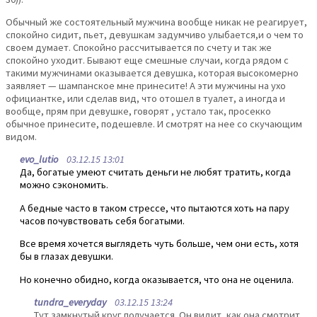
Обычный же состоятельный мужчина вообще никак не реагирует,
спокойно сидит, пьет, девушкам задумчиво улыбается,и о чем то
своем думает. Спокойно рассчитывается по счету и так же
спокойно уходит. Бывают еще смешные случаи, когда рядом с
такими мужчинами оказывается девушка, которая высокомерно
заявляет — шампанское мне принесите! А эти мужчины на ухо
официантке, или сделав вид, что отошел в туалет, а иногда и
вообще, прям при девушке, говорят , устало так, просекко
обычное принесите, подешевле. И смотрят на нее со скучающим
видом.
evo_lutio
03.12.15 13:01
Да, богатые умеют считать деньги не любят тратить, когда
можно сэкономить.
А бедные часто в таком стрессе, что пытаются хоть на пару
часов почувствовать себя богатыми.
Все время хочется выглядеть чуть больше, чем они есть, хотя
бы в глазах девушки.
Но конечно обидно, когда оказывается, что она не оценила.
tundra_everyday
03.12.15 13:24
Тут замкнутый круг получается. Он видит, как она смотрит