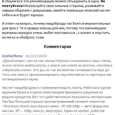
В общем все эти рекомендации можно объединить в одну.
Не
понтуйтесь!
Используйте свои сильные стороны, развивайте
навыки общения с девушками, имейте поменьше иллюзий насчет
себя и все будет хорошо.
И ответ на вопрос, почему нищеброды так боятся меркантильных
дев прост. Те и правда опасны для них, потому что малоимущие
мужчины нередко очень любят понтоваться , а значит и опустить
их легко и обобрать тоже.
Комментарии
brotherflame
03.12.15 08:53
«Другой вопрос, что на секс многие девушки соглашаются лишь с теми,
за кого можно выйти замуж, а замуж они хотят за мужчин, способных
содержать семью»
. Это да, но так же многие соглашаются еще до
того, как смогут проанализировать перспективность партнера как
потенциального мужа.
Насчет нищебродов и стремления кидать понты. Работал в одном
крупном банке в отделе помогающем принимать решения по
выдаче кредитов. Вот что действительно показалось интересным.
Там был большой хорошо просматриваемый сегмент клиентов:
«Чем ниже доход, тем дороже авто»
. ЗП 200-300р — авто форд или
ниссан. ЗП — 100р, лексус, мерседес. Один из коллег, работая