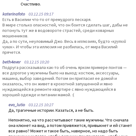
Счастливо.
katerinafoto
03.12.15 09:17
Есть в Василии что-то от премудрого пескаря.
В мире столько опасностей, что он боится сделать шаг, дабы не
потонуть тут же в водовороте страстей, среди коварных
мошенников.
Да, а по сути, неуловимый Джо. Весь в иллюзиях, будто
«крутой
чувак»
. И чтобы эта иллюзия не разбилась, от мира Василий
прячется.
beth4ever
03.12.15 10:20
Подруга рассказывала как-то об очень ярком примере понтов —
все дорогое у мужчины было на выход: костюм, аксессуары,
машина, выбор заведений. Потом он пригласил ее домой и
оказалось, что он живет в крохотной запущенной и явно
нуждающейся в ремонте квартире с явно нуждающейся в
хорошей одежде и питании мамой. :(
evo_lutio
03.12.15 10:27
Да, трагичные истории. Казаться, а не быть.
Непонятно, на что рассчитывают такие мужчины. Что сначала
она клюнет на вид, а потом привяжется, привыкнет и ей станет
все равно? Может и такое быть, наверное, но надо быть