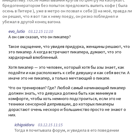
бредогенератором без попыток предложить выпить кофе ( была
осень в Питере ), уже в метро он позвал к себе ))) на моё, правда ли
он решил, что я вот так к нему поеду, он резко побледнел и
убежал в другой конец вагона.
evo_lutio
03.12.15 11:10
А он сам сказал, что он пикапер?
Такое ощущение, что увидев придурка, женщины решают, что
это пикапер. А когда встречают пикапера, думают, что это
хардкорный влюбленный.
Хотя пикапер — это человек, который хотя бы азы знает, как
подойти и как расположить к себе девушку и как себя вести. А
иначе это не пикапер, а только мечтающий о пикапе.
Что он тренировал? Где? Любой самый начинающий пикапер
должен знать, что девушка должна быть как минимум в
комфорте, чтобы хоть немного подстроиться, если это не
техники сенсорной депривации, до которых пикаперы
дорастают очень нескоро и большинство просто не знают о
них.
ichigoidoru
03.12.15 11:15
Тогда я почитывала форум, и увидела в его поведении