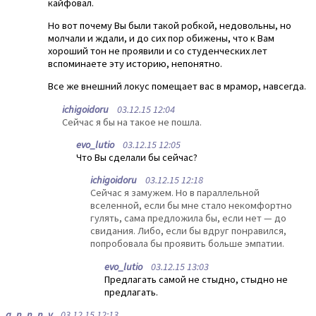
кайфовал.
Но вот почему Вы были такой робкой, недовольны, но
молчали и ждали, и до сих пор обижены, что к Вам
хороший тон не проявили и со студенческих лет
вспоминаете эту историю, непонятно.
Все же внешний локус помещает вас в мрамор, навсегда.
ichigoidoru
03.12.15 12:04
Сейчас я бы на такое не пошла.
evo_lutio
03.12.15 12:05
Что Вы сделали бы сейчас?
ichigoidoru
03.12.15 12:18
Сейчас я замужем. Но в параллельной
вселенной, если бы мне стало некомфортно
гулять, сама предложила бы, если нет — до
свидания. Либо, если бы вдруг понравился,
попробовала бы проявить больше эмпатии.
evo_lutio
03.12.15 13:03
Предлагать самой не стыдно, стыдно не
предлагать.
a_n_n_n_y
03.12.15 12:13