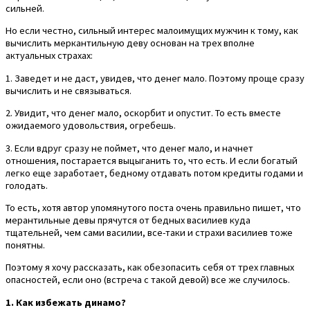
сильней.
Но если честно, сильный интерес малоимущих мужчин к тому, как
вычислить меркантильную деву основан на трех вполне
актуальных страхах:
1. Заведет и не даст, увидев, что денег мало. Поэтому проще сразу
вычислить и не связываться.
2. Увидит, что денег мало, оскорбит и опустит. То есть вместе
ожидаемого удовольствия, огребешь.
3. Если вдруг сразу не поймет, что денег мало, и начнет
отношения, постарается выцыганить то, что есть. И если богатый
легко еще заработает, бедному отдавать потом кредиты годами и
голодать.
То есть, хотя автор упомянутого поста очень правильно пишет, что
мерантильные девы прячутся от бедных василиев куда
тщательней, чем сами василии, все-таки и страхи василиев тоже
понятны.
Поэтому я хочу рассказать, как обезопасить себя от трех главных
опасностей, если оно (встреча с такой девой) все же случилось.
1. Как избежать динамо?