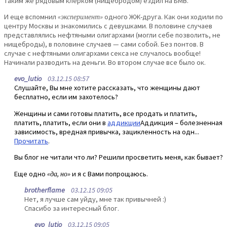
таким же рядовым клерком (нищебродом) ездил на БМВ.
И еще вспомнил
«эксперимент»
одного ЖЖ-друга. Как они ходили по
центру Москвы и знакомились с девушками. В половине случаев
представлялись нефтяными олигархами (могли себе позволить, не
нищеброды), в половине случаев — сами собой. Без понтов. В
случае с нефтяными олигархами секса не случалось вообще!
Начинали разводить на деньги. Во втором случае все было ок.
evo_lutio
03.12.15 08:57
Слушайте, Вы мне хотите рассказать, что женщины дают
бесплатно, если им захотелось?
Женщины и сами готовы платить, все продать и платить,
платить, платить, если они в
аддикции
Аддикция – болезненная
зависимость, вредная привычка, зацикленность на одн...
Прочитать
.
Вы блог не читали что ли? Решили просветить меня, как бывает?
Еще одно
«да, но»
и я с Вами попрощаюсь.
brotherflame
03.12.15 09:05
Нет, я лучше сам уйду, мне так привычней :)
Спасибо за интересный блог.
evo_lutio
03.12.15 09:05