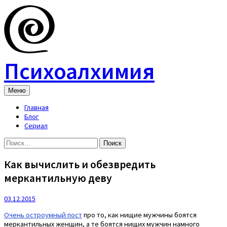
Skip
to
content
Психоалхимия
Меню
Главная
Блог
Сериал
Найти:
Как вычислить и обезвредить
меркантильную деву
03.12.2015
Очень остроумный пост
про то, как нищие мужчины боятся
меркантильных женщин, а те боятся нищих мужчин намного