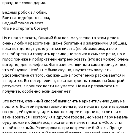
праздное слово дарил.
Бедный робок в любви,
Боится недоброго слова,
Бедный такое снесет,
Что не стерпеть богачу!
Ну и надо сказать, Овидий был весьма успешен в этом деле и
очень любим красотками, даже богатыми и замужними. В общем,
пока нет денег, нужно учиться писать (но об эмоциях, а не о
всякой хрени) и говорить красиво, не только в смысле речи, но и
голос пониже и побархатней натренировать (это возможно) очень
выгодно, для телефона. Фантазия женщины и сама дорисует все,
что ей нужно. Чтобы не было скучно, научитесь получать
удовольствие от того, как женщина постепенно раскрывается и
заводится. Вы нетерпеливы, пока настроены только на быстрый
результат, а процесс вести не умеете. Но вы и результата не
получите, особенно если денег нет.
Это кстати, отличный способ вычислить меркантильную деву на
подлете. Если ей нужны только деньги, ей некогда тратить время
на треп, ей нужно увидеть вас поскорее и оценить, стоит ли с
вами возиться. Поэтому «я в другом городе, но через пару недель
буду дома» и общайтесь, пока она не начнет писать «Ооо… ты
такой классный». Разочаровать при встрече не бойтесь. Проще
разочаровать холодный и трезвый взгляд, чем возбужденный и