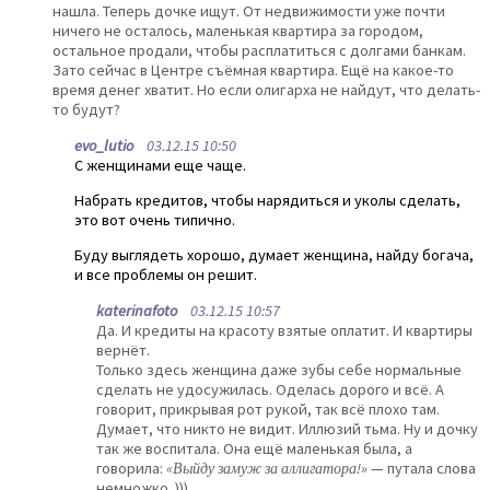
нашла. Теперь дочке ищут. От недвижимости уже почти
ничего не осталось, маленькая квартира за городом,
остальное продали, чтобы расплатиться с долгами банкам.
Зато сейчас в Центре съёмная квартира. Ещё на какое-то
время денег хватит. Но если олигарха не найдут, что делать-
то будут?
evo_lutio
03.12.15 10:50
С женщинами еще чаще.
Набрать кредитов, чтобы нарядиться и уколы сделать,
это вот очень типично.
Буду выглядеть хорошо, думает женщина, найду богача,
и все проблемы он решит.
katerinafoto
03.12.15 10:57
Да. И кредиты на красоту взятые оплатит. И квартиры
вернёт.
Только здесь женщина даже зубы себе нормальные
сделать не удосужилась. Оделась дорого и всё. А
говорит, прикрывая рот рукой, так всё плохо там.
Думает, что никто не видит. Иллюзий тьма. Ну и дочку
так же воспитала. Она ещё маленькая была, а
говорила:
«Выйду замуж за аллигатора!»
— путала слова
немножко. )))