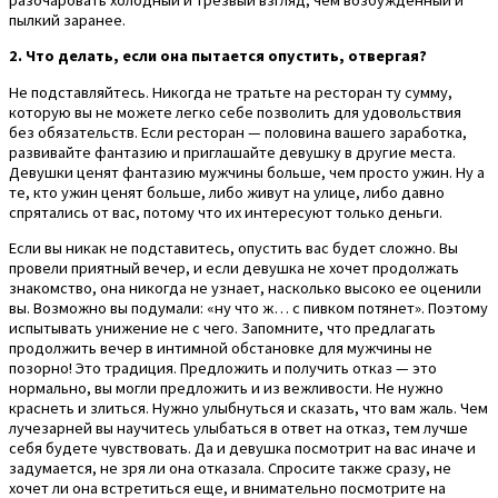
пылкий заранее.
2. Что делать, если она пытается опустить, отвергая?
Не подставляйтесь. Никогда не тратьте на ресторан ту сумму,
которую вы не можете легко себе позволить для удовольствия
без обязательств. Если ресторан — половина вашего заработка,
развивайте фантазию и приглашайте девушку в другие места.
Девушки ценят фантазию мужчины больше, чем просто ужин. Ну а
те, кто ужин ценят больше, либо живут на улице, либо давно
спрятались от вас, потому что их интересуют только деньги.
Если вы никак не подставитесь, опустить вас будет сложно. Вы
провели приятный вечер, и если девушка не хочет продолжать
знакомство, она никогда не узнает, насколько высоко ее оценили
вы. Возможно вы подумали: «ну что ж… с пивком потянет». Поэтому
испытывать унижение не с чего. Запомните, что предлагать
продолжить вечер в интимной обстановке для мужчины не
позорно! Это традиция. Предложить и получить отказ — это
нормально, вы могли предложить и из вежливости. Не нужно
краснеть и злиться. Нужно улыбнуться и сказать, что вам жаль. Чем
лучезарней вы научитесь улыбаться в ответ на отказ, тем лучше
себя будете чувствовать. Да и девушка посмотрит на вас иначе и
задумается, не зря ли она отказала. Спросите также сразу, не
хочет ли она встретиться еще, и внимательно посмотрите на