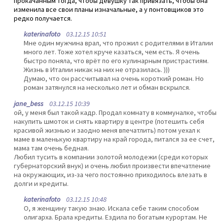
прокачанным тогда, чтобы девушку так привязать, чтобы она
изменила все свои планы изначальные, а у понтовщиков это
редко получается.
katerinafoto
03.12.15 10:51
Мне один мужчина врал, что прожил с родителями в Италии
много лет. Тоже хотел круче казаться, чем есть. Я очень
быстро поняла, что врёт по его кулинарным пристрастиям.
Жизнь в Италии никак на них не отразилась. )))
Думаю, что он рассчитывал на очень короткий роман. Но
роман затянулся на несколько лет и обман вскрылся.
jane_bess
03.12.15 10:39
ой, у меня был такой кадр. Продал комнату в коммуналке, чтобы
накупить шмоток и снять квартиру в центре (потешить себя
красивой жизнью и заодно меня впечатлить) потом уехал к
маме в маленькую квартиру на край города, питался за ее счет,
мама там очень бедная.
Любил тусить в компании золотой молодежи (среди которых
губернаторский внук) и очень любил произвести впечатление
на окружающих, из-за чего постоянно приходилось влезать в
долги и кредиты.
katerinafoto
03.12.15 10:48
О, я женщину такую знаю. Искала себе таким способом
олигарха. Брала кредиты. Ездила по богатым курортам. Не