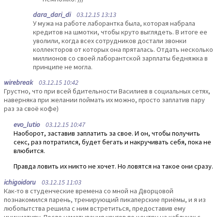
dara_dari_di
03.12.15 13:13
У мужа на работе лаборантка была, которая набрала
кредитов на шмотки, чтобы круто выглядеть. В итоге ее
уволили, когда всех сотрудников достали звонки
коллекторов от которых она пряталась. Отдать несколько
миллионов со своей лаборантской зарплаты бедняжка в
принципе не могла.
wirebreak
03.12.15 10:42
Грустно, что при всей бдительности Василиев в социальных сетях,
наверняка при желании поймать их можно, просто заплатив пару
раз за своё кофе)
evo_lutio
03.12.15 10:47
Наоборот, заставив заплатить за свое. И он, чтобы получить
секс, раз потратился, будет бегать и накручивать себя, пока не
влюбится.
Правда ловить их никто не хочет. Но ловятся на такое они сразу.
ichigoidoru
03.12.15 11:03
Как-то в студенческие времена со мной на Дворцовой
познакомился парень, тренирующий пикаперские приёмы, и я из
любопытства решила с ним встретиться, предоставив ему
инициативу. После наматывания кругов по центру на каблуках с