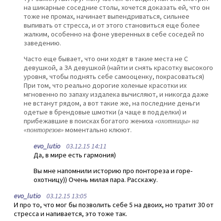
на шикарные соседние столы, хочется доказать ей, что он
тоже не промах, начинает выпендриваться, сильнее
выпивать от стресса, и от этого становиться еще более
жалким, особенно на фоне уверенных в себе соседей по
заведению.
Часто еще бывает, что они ходят в такие места не С
девушкой, а ЗА девушкой (найти и снять красотку высокого
уровня, чтобы поднять себе самооценку, покрасоваться)
При том, что реально дорогие холеные красотки их
мгновенно по запаху издалека вычисляют, и никогда даже
не встанут рядом, а вот такие же, на последние деньги
одетые в брендовые шмотки (а чаще в подделки) и
прибежавшие в поисках богатого жениха
«охотницы» на
«понторезов»
моментально клюют.
evo_lutio
03.12.15 14:11
Да, в мире есть гармония)
Вы мне напомнили историю про понтореза и горе-
охотницу)) Очень милая пара. Расскажу.
evo_lutio
03.12.15 13:05
И про то, что мог бы позволить себе 5 на двоих, но тратит 30 от
стресса и напивается, это тоже так.