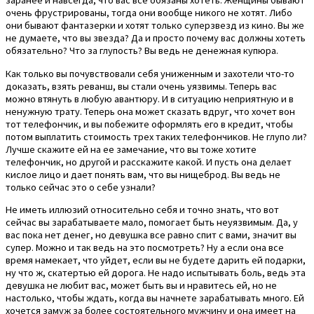
заранее и навсегда, что вас все обязаны хотеть. Женщины бывают
очень фрустрированы, тогда они вообще никого не хотят. Либо
они бывают фантазерки и хотят только суперзвезд из кино. Вы же
не думаете, что вы звезда? Да и просто почему вас должны хотеть
обязательно? Что за глупость? Вы ведь не денежная купюра.
Как только вы почувствовали себя униженным и захотели что-то
доказать, взять реванш, вы стали очень уязвимы. Теперь вас
можно втянуть в любую авантюру. И в ситуацию неприятную и в
ненужную трату. Теперь она может сказать вдруг, что хочет вон
тот телефончик, и вы побежите оформлять его в кредит, чтобы
потом выплатить стоимость трех таких телефончиков. Не глупо ли?
Лучше скажите ей на ее замечание, что вы тоже хотите
телефончик, но другой и расскажите какой. И пусть она делает
кислое лицо и дает понять вам, что вы нищеброд. Вы ведь не
только сейчас это о себе узнали?
Не иметь иллюзий относительно себя и точно знать, что вот
сейчас вы зарабатываете мало, помогает быть неуязвимым. Да, у
вас пока нет денег, но девушка все равно спит с вами, значит вы
супер. Можно и так ведь на это посмотреть? Ну а если она все
время намекает, что уйдет, если вы не будете дарить ей подарки,
ну что ж, скатертью ей дорога. Не надо испытывать боль, ведь эта
девушка не любит вас, может быть вы и нравитесь ей, но не
настолько, чтобы ждать, когда вы начнете зарабатывать много. Ей
хочется замуж за более состоятельного мужчину и она имеет на