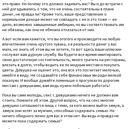
это право. Но почему это должно задевать вас? Вы и до встречи с
ней догадывались о том, что не очень состоятельны в плане
денег, не правда ли? Кроме того, ваше представление о
нормальном доходе может не совпадать с ее и это тоже — ее
дело, возможно завышенные амбиции, но вы соответствовать им
не обязаны, как она не обязана отказаться от них.
А вот если вам кажется, что вы огогого и производите на любую
впечатление очень крутого чувака, а в реальности денег у вас
мало, но знать об этом вы не хотите, то вот здесь ваши иллюзии
сослужат вам дурную службу. Вы будете все время имитировать
свою достаточную состоятельность, много тратить на рестораны,
влезать в долги, чтобы водить ее по модным местам и покупать
цветы. Девушка не оценит это, она все это посчитает мелочью,
имейте в виду. Не создавайте себе финансовых ям ради мелкой
показухи. И вообще думайте поменьше о прогулках по дорогим
местам с девушками, вам ведь нужно побольше работать!
Пока вы сами молоды, секс с девушками ничего не должен вам
стоить. Помните об этом. Другой вопрос, что на секс многие
девушки соглашаются лишь с теми, за кого можно выйти замуж, а
замуж они хотят за мужчин, способных содержать семью. Но
ничего обидного лично для вас в этом нет. Вы ведь и правда не
можете пока содержать семью?