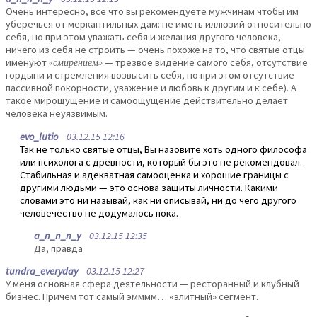
Очень интересно, все что вы рекомендуете мужчинам чтобы им
уберечься от меркантильных дам: не иметь иллюзий относительно
себя, но при этом уважать себя и желания другого человека,
ничего из себя не строить — очень похоже на то, что святые отцы
именуют
«смирением»
— трезвое видение самого себя, отсутствие
гордыни и стремления возвысить себя, но при этом отсутствие
пассивной покорности, уважение и любовь к другим и к себе). А
такое мирощущение и самоощущение действительно делает
человека неуязвимым.
evo_lutio
03.12.15 12:16
Так не только святые отцы, Вы назовите хоть одного философа
или психолога с древности, который бы это не рекомендовал.
Стабильная и адекватная самооценка и хорошие границы с
другими людьми — это основа защиты личности. Какими
словами это ни называй, как ни описывай, ни до чего другого
человечество не додумалось пока.
a_n_n_n_y
03.12.15 12:35
Да, правда
tundra_everyday
03.12.15 12:27
У меня основная сфера деятельности — ресторанный и клубный
бизнес. Причем тот самый эмммм… «элитный» сегмент.