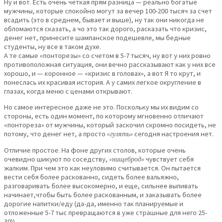
Ну и вот. Есть очень четкая прям разница — реально богатые
мужчины, которые спокойно могут за вечер 100-200 тысяч за счет
всадить (это в среднем, бывает и выше), ну так они никогда не
обломаются сказать, а чо это так дорого, расказать что кризис,
денег нет, принесите шампанское подешевле, мы бедные
студенты, ну все в таком духе.
А те самые «понторезы» со счетом в 5-7 тысяч, ну вот у них ровно
противоположная ситуация, они вечно рассказывают как у них все
хорошо, и — коронное — «кризис в головах», а вот Я то крут, и
понеслась их красивая история. А у самих легкое округление в
глазах, когда меню с ценами открывают.
Но самое интересное даже не это. Поскольку мы их видим со
стороны, есть один момент, по которому мгновенно отличают
«понтореза» от мужчины, который заскочил скромно посидеть, не
потому, что денег нет, а просто
«гулять»
сегодня настроения нет.
Отличие простое. На фоне других столов, которые очень
очевидно шикуют по соседству,
«нищеброд»
чувствует себя
жалким. При чем это как неуловимо считывается. Он пытается
вести себя более раскованно, сидеть более вальяжно,
разговаривать более высокомерно, и еще, сильнее выпивать
начинает,чтобы быть более раскованным, и заказывать более
дорогие напитки/еду (да-да, именно так планируемые и
отложенные 5-7 тыс превращаются в уже страшные для него 25-
30)).