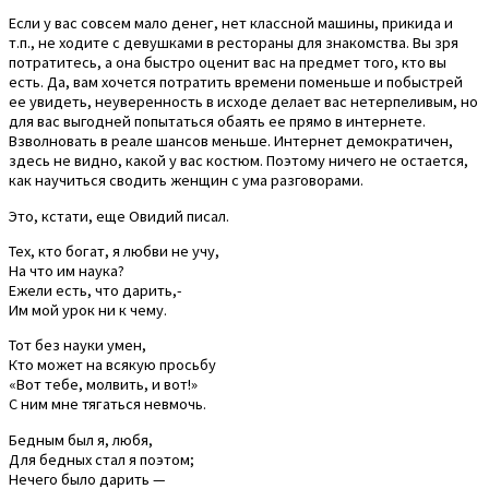
Если у вас совсем мало денег, нет классной машины, прикида и
т.п., не ходите с девушками в рестораны для знакомства. Вы зря
потратитесь, а она быстро оценит вас на предмет того, кто вы
есть. Да, вам хочется потратить времени поменьше и побыстрей
ее увидеть, неуверенность в исходе делает вас нетерпеливым, но
для вас выгодней попытаться обаять ее прямо в интернете.
Взволновать в реале шансов меньше. Интернет демократичен,
здесь не видно, какой у вас костюм. Поэтому ничего не остается,
как научиться сводить женщин с ума разговорами.
Это, кстати, еще Овидий писал.
Тех, кто богат, я любви не учу,
На что им наука?
Ежели есть, что дарить,-
Им мой урок ни к чему.
Тот без науки умен,
Кто может на всякую просьбу
«Вот тебе, молвить, и вот!»
С ним мне тягаться невмочь.
Бедным был я, любя,
Для бедных стал я поэтом;
Нечего было дарить —