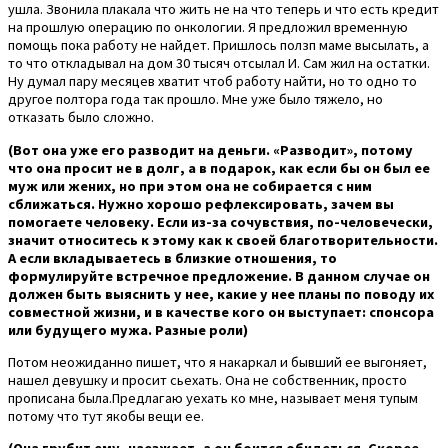
ушла. Звонила плакала что жить не на что теперь и что есть кредит
на прошлую операцию по онкологии. Я предложил временную
помощь пока работу не найдет. Пришлось ползп маме высылать, а
то что откладывал на дом 30 тысяч отсылал И. Сам жил на остатки.
Ну думал пару месяцев хватит чтоб работу найти, но то одно то
другое полтора года так прошло. Мне уже было тяжело, но
отказать было сложно.
(Вот она уже его разводит на деньги. «Разводит», потому
что она просит не в долг, а в подарок, как если бы он был ее
муж или жених, но при этом она не собирается с ним
сближаться. Нужно хорошо рефлексировать, зачем вы
помогаете человеку. Если из-за сочувствия, по-человечески,
значит относитесь к этому как к своей благотворительности.
А если вкладываетесь в близкие отношения, то
формулируйте встречное предложение. В данном случае он
должен быть выяснить у нее, какие у нее планы по поводу их
совместной жизни, и в качестве кого он выступает: спонсора
или будущего мужа. Разные роли)
Потом неожиданно пишет, что я накаркал и бывший ее выгоняет,
нашел девушку и просит сьехать. Она не собственник, просто
прописана была.Предлагаю уехать ко мне, называет меня тупым
потому что тут якобы вещи ее.