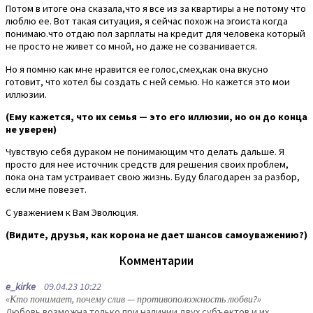
Потом в итоге она сказала,что я все из за квартиры а не потому что
люблю ее. Вот такая ситуация, я сейчас похож на эгоиста когда
понимаю.что отдаю пол зарплаты на кредит для человека который
не просто не живет со мной, но даже не созванивается.
Но я помню как мне нравится ее голос,смех,как она вкусно
готовит, что хотел бы создать с ней семью. Но кажется это мои
иллюзии.
(Ему кажется, что их семья — это его иллюзии, но он до конца
не уверен)
Чувствую себя дураком не понимающим что делать дальше. Я
просто для нее источник средств для решения своих проблем,
пока она там устраивает свою жизнь. Буду благодарен за разбор,
если мне повезет.
С уважением к Вам Эволюция.
(Видите, друзья, как корона не дает шансов самоуважению?)
Комментарии
e_kirke
09.04.23 10:22
«Кто понимает, почему слив — противоположность любви?»
Любовь возможна только при наличии двух субъектов и их