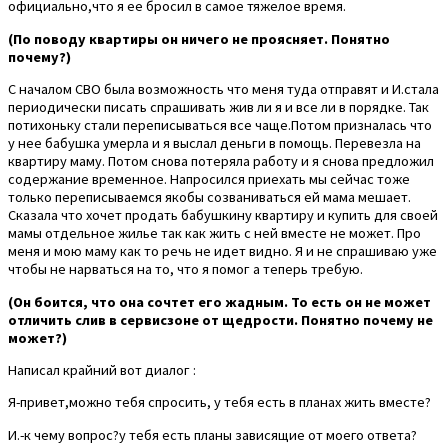
официально,что я ее бросил в самое тяжелое время.
(По поводу квартиры он ничего не проясняет. Понятно
почему?)
С началом СВО была возможность что меня туда отправят и И.стала
периодически писать спрашивать жив ли я и все ли в порядке. Так
потихоньку стали переписываться все чаще.Потом призналась что
у нее бабушка умерла и я выслал деньги в помощь. Перевезла на
квартиру маму. Потом снова потеряла работу и я снова предложил
содержание временное. Напросился приехать мы сейчас тоже
только переписываемся якобы созваниваться ей мама мешает.
Сказала что хочет продать бабушкину квартиру и купить для своей
мамы отдельное жилье так как жить с ней вместе не может. Про
меня и мою маму как то речь не идет видно. Я и не спрашиваю уже
чтобы не нарваться на то, что я помог а теперь требую.
(Он боится, что она сочтет его жадным. То есть он не может
отличить слив в сервисзоне от щедрости. Понятно почему не
может?)
Написал крайний вот диалог :
Я-привет,можно тебя спросить, у тебя есть в планах жить вместе?
И.-к чему вопрос?у тебя есть планы зависящие от моего ответа?