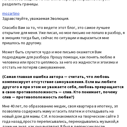
разделить границы.
mozartino
Здравствуйте, уважаемая Эволюция.
Спасибо Вам за то, что ведете этот блог, это самое лучшее
открытие для меня. Уже писал, но мое письмо не попало в разбор, я
в эмоциях тогда был, сейчас по ситуации и выразиться мне
пришлось по другому.
Может быть случится чудо и мое письмо окажется Вам
подходящим для разбора. Прошу помощи, как понять люблю я
человека или просто цепляюсь за него из жадности и эгоизма и
отстать не потеряв самоуважение.
(Самая главная ошибка автора — считать, что любовь
компенсирует отсутствие самоуважения. Если вы любите
другого и при этом не уважаете себя, любовь превращается
в свою противоположность — слив. Кто понимает, почему
слив — противоположность любви?)
Мне 40 лет, по образованию медик, своя квартира в ипотеку, зп
позволяла содержать маму и гасить платеж и откладывать на
новый дом для мамы. С И. я познакомился на творческом сайте 3
года назад,просто переписывались, перекидывались музыкой,я
даже не знал, как она выглядит.Я был в депрессии после