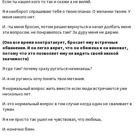
Если ты нашел кого то так и скажи а не виляй.
Я-я наоборот спрашиваю тебя о твоих планах. О желании твоем. У
меня никого нет.
И. -ты меня бросил, потом решил вернуться и начал долбать меня
эти вопросом. не понравилось там? За дуру меня не держи.
(Она все время контратакует, бросает ему встречные
обвинения. И он легко верит, что он обижена и он виноват,
потому что это позволяет ему не видеть своей низкой
значимости)
Я-где там? почему сразу ругаться начинаешь?
И.-я не ругаюсь хочу понять твои метания.
Я-нормальный вопрос жить вместе если люди встречаются уже
несколько лет.
И.-это нормальный вопрос в том случае когда один не сваливает в
туман.
Я-я не просто так ушел не чувствовал, что любишь.
И.-конечно блин.