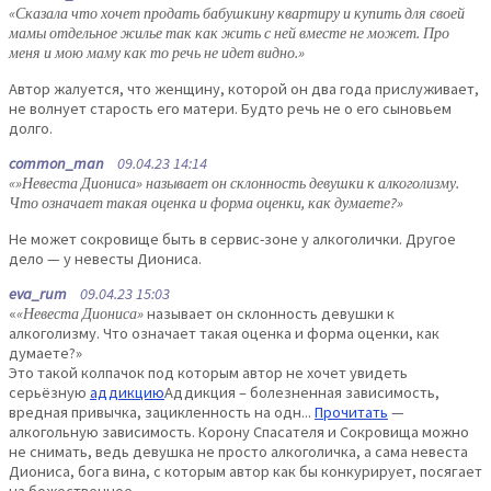
«Сказала что хочет продать бабушкину квартиру и купить для своей
мамы отдельное жилье так как жить с ней вместе не может. Про
меня и мою маму как то речь не идет видно.»
Автор жалуется, что женщину, которой он два года прислуживает,
не волнует старость его матери. Будто речь не о его сыновьем
долго.
common_man
09.04.23 14:14
«»Невеста Диониса» называет он склонность девушки к алкоголизму.
Что означает такая оценка и форма оценки, как думаете?»
Не может сокровище быть в сервис-зоне у алкоголички. Другое
дело — у невесты Диониса.
eva_rum
09.04.23 15:03
«
«Невеста Диониса»
называет он склонность девушки к
алкоголизму. Что означает такая оценка и форма оценки, как
думаете?»
Это такой колпачок под которым автор не хочет увидеть
серьёзную
аддикцию
Аддикция – болезненная зависимость,
вредная привычка, зацикленность на одн...
Прочитать
—
алкогольную зависимость. Корону Спасателя и Сокровища можно
не снимать, ведь девушка не просто алкоголичка, а сама невеста
Диониса, бога вина, с которым автор как бы конкурирует, посягает