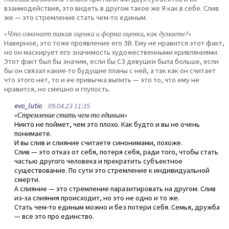
взаимодействия, это видеть в другом такое же Я как в себе. Слив
же — это стремление стать чем-то единым.
«Что означает такая оценка и форма оценки, как думаете?»
Наверное, это тоже проявление его ЗВ. Ему не нравится этот факт,
но он маскирует его значимость художественными кривляниями.
Этот факт был бы значим, если бы СЗ девушки была больше, если
бы он связал какие-то будущие планы с ней, а так как он считает
что этого нет, то и ее привычка выпить — это то, что ему не
нравится, но смешно и глупость.
evo_lutio
09.04.23 11:35
«Стремление стать чем-то единым»
Никто не поймет, чем это плохо. Как будто и вы не очень
понимаете.
И вы слив и слияние считаете синонимами, похоже.
Слив — это отказ от себя, потеря себя, ради того, чтобы стать
частью другого человека и прекратить субъектное
существование. По сути это стремление к индивидуальной
смерти.
А слияние — это стремление паразитировать на другом. Слив
из-за слияния происходит, но это не одно и то же.
Стать чем-то единым можно и без потери себя. Семья, дружба
— все это про единство.