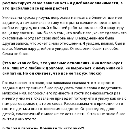
рефлексирует свою зависимость и дисбаланс значимости, а
это дисбаланс все время растет)
Училась на курсах у коуча, попросила написать в блокнот для нее
задание, а там записка по типу мантры на желание: признание в
любви ее другу, который с бывшей работы помогал ей в квартиру
вещи перевозить. Там было о том, что любит его, хочет сделать его
счастливым и отдает свою любовь ему. В ежедневнике была
другая запись, что хочет с ним отношений. Я увидел, плакал, был в
шоке. Молчал пару дней,что увидел. Отношения были так себе.
Секса не было.
(Это не «так себе», это ужасные отношения. Она использует
его, пишет о любви к другому, не выражает к нему никакой
симпатии. Но он считает, что все не так уж плохо)
Потом сказал что знаю,она заплакала сказала что это просто
задание для тренинга было придумать такие слова и подставить
мужское имя. Попросил его привести в гости познакомиться раз
ничего у них нет. Сказала не приведет потому что я увижу как она с
ним разговаривает, это ее слова. Рассказывала что приходил он в
гости с детьми она готовила им сладости. Он разведен, двое
детей, симпатичный и моложе ее лет на пять. Я так и не знаю было
ли там у них что то.
(«Тигра в гараже». Помните ту историю?)