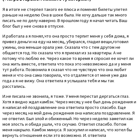
Я в итоге не стерпел такого ее плюса и поменял билеты улетел
раньше на неделю Она в шоке была. Не хочу дальше так много
писать не по делу наверно. В прошлом году я начал читать Ваш
блог был у нее снова в отпуске.
И.работала а я понял,что она просто терпит меня у себя дома, я
привез деньги на еду на месяц, убирался, гладил вещи,готовил
ужины, она меньше орала уже. Сказала что с тем другом не
общается год. Но сказала что я приехал из за квартиры. А не
потому что люблю ее. Через какое то время я спросил ее хочет ли
она жить вместе, ответила что пока это невозможно да и у меня
тут работа. Позвонила я сказал что не чувствую что она любит
меня и что она сама говорила, что отдаляется от меня уже два
года а я не вижу. Она ответила я услышала тебя и мы так
расстались.
И.не писала не звонила, я тоже. У меня перестал дергаться глаз.
Хотя я видно ждал камбэк. Через месяц у нее был день рождения и
я написал ей поздравление она ответила просто спасибо. Еще
через месяц на мой день рождения она написала поздравление. Я
не ответил. Был злой и обиженный. Но через неделю заметил как
моя злость и обида ушли, что скучаю. Ответил спасибо. Потом
меня накрыло. Камбэк минуса. Я заскулил и написал, что хотел бы
вернуть отношения если это возможно. И. ответила