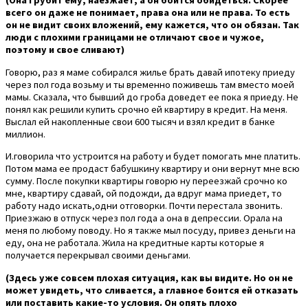
(Она грубит ему, наезжает, а он боится обидеться. Скорее
всего он даже не понимает, права она или не права. То есть
он не видит своих вложений, ему кажется, что он обязан. Так
люди с плохими границами не отличают свое и чужое,
поэтому и свое сливают)
Говорю, раз я маме собирался жилье брать давай ипотеку приеду
через пол года возьму и ты временно поживешь там вместо моей
мамы. Сказала, что бывший до гроба доведет ее пока я приеду. Не
понял как решили купить срочно ей квартиру в кредит. На меня.
Выслал ей накопленные свои 600 тысяч и взял кредит в банке
миллион.
И.говорила что устроится на работу и будет помогать мне платить.
Потом мама ее продаст бабушкину квартиру и они вернут мне всю
сумму. После покупки квартиры говорю ну переезжай срочно ко
мне, квартиру сдавай, ой подожди, да вдруг мама приедет, то
работу надо искать,одни отговорки. Почти перестала звонить.
Приезжаю в отпуск через пол года а она в депрессии. Орала на
меня по любому поводу. Но я также мыл посуду, привез деньги на
еду, она не работала. Жила на кредитные карты которые я
получается перекрывал своими деньгами.
(Здесь уже совсем плохая ситуация, как вы видите. Но он не
может увидеть, что сливается, а главное боится ей отказать
или поставить какие-то условия. Он опять плохо