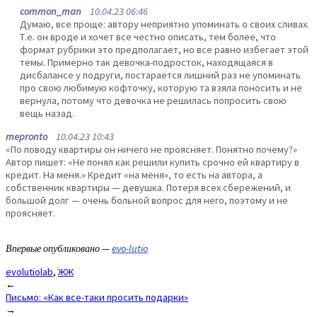
common_man
10.04.23 06:46
Думаю, все проще: автору неприятно упоминать о своих сливах.
Т.е. он вроде и хочет все честно описать, тем более, что
формат рубрики это предполагает, но все равно избегает этой
темы. Примерно так девочка-подросток, находящаяся в
дисбалансе у подруги, постарается лишний раз не упоминать
про свою любимую кофточку, которую та взяла поносить и не
вернула, потому что девочка не решилась попросить свою
вещь назад.
mepronto
10.04.23 10:43
«По поводу квартиры он ничего не проясняет. Понятно почему?»
Автор пишет: «Не понял как решили купить срочно ей квартиру в
кредит. На меня.» Кредит «на меня», то есть на автора, а
собственник квартиры — девушка. Потеря всех сбережений, и
большой долг — очень больной вопрос для него, поэтому и не
проясняет.
Впервые опубликовано —
evo-lutio
evolutiolab
,
ЖЖ
Post
←
Письмо: «Как все-таки просить подарки»
navigation
→