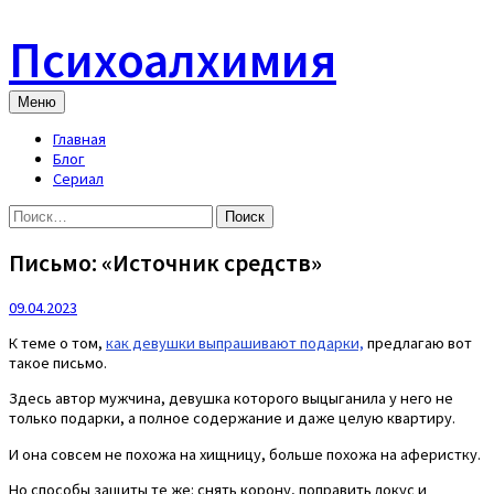
Skip
to
Психоалхимия
content
Меню
Главная
Блог
Сериал
Найти:
Письмо: «Источник средств»
09.04.2023
К теме о том,
как девушки выпрашивают подарки,
предлагаю вот
такое письмо.
Здесь автор мужчина, девушка которого выцыганила у него не
только подарки, а полное содержание и даже целую квартиру.
И она совсем не похожа на хищницу, больше похожа на аферистку.
Но способы защиты те же: снять корону, поправить локус и