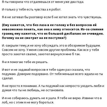
Я-ты говорила что отдаляешься от меня уже два года.
И-только у тебя есть чувства а я робот.
Я-я не затевал бы разговор если б не хотел знать что чувствуешь.
(Ему кажется, что без лаза в ее голову и без вопросов ей
невозможно понять, как она к нему относится. Из-за слияния
границ ему кажется, что их большой дисбаланс не очевиден.
Почему он не смотрит на ее поступки?)
И.-закрыли тему,я не хочу обсуждать это в обозримом будущем.
Совсем не хочу. У меня совсем другие проблемы. Как все у тебя
просто захотел свалил, захотел вернулся мне б так.
Я-и я помогаю тебе их решать.
И-вот и не задавай вопросов я тебе один раз сказала, что
подумаю. Доверие подорвано. От тебя меньше всего ждала но ты
сделал.
Я-не просто я понимаю. А ты подумай как непросто уходить любя и
думая что ты не любишь, не остановила.
И-я не собираюсь думать не я ушла. Я тебе не верю. Извини что в
лоб, но с этим я не могу бороться.