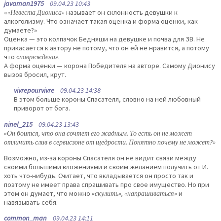
javaman1975
09.04.23 10:43
«
«Невеста Диониса»
называет он склонность девушки к
алкоголизму. Что означает такая оценка и форма оценки, как
думаете?»
Оценка — это колпачок Бедняши на девушке и почва для ЗВ. Не
прикасается к автору не потому, что он ей не нравится, а потому
что
«повреждена»
.
А форма оценки — корона Победителя на авторе. Самому Дионису
вызов бросил, крут.
vivrepourvivre
09.04.23 14:38
В этом больше короны Спасателя, словно на ней любовный
приворот от бога.
ninel_215
09.04.23 13:43
«Он боится, что она сочтет его жадным. То есть он не может
отличить слив в сервисзоне от щедрости. Понятно почему не может?»
Возможно, из-за короны Спасателя он не видит связи между
своими большими вложениями и своим желанием получить от И.
хоть что-нибудь. Считает, что вкладывается он просто так и
поэтому не имеет права спрашивать про свое имущество. Но при
этом он думает, что можно
«скулить», «напрашиваться»
и
навязывать себя.
common_man
09.04.23 14:11