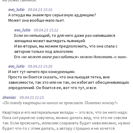
на божественное.
evo_lutio
09.04.23 15:16
А откуда мы знаем про серьезную аддикцию?
Может она вообще мало пьет.
evo_lutio
09.04.23 15:22
Если он непьющий, то для него даже раз напившаяся
женщина может выглядеть пьяницей.
И во-вторых, мы можем предположить, что она спала с
автором только под алкоголем.
Его
«не может иначе расслабиться» можно дополнить «с ним»
.
evo_lutio
09.04.23 15:20
И нет тут ничего про конкуренцию.
Просто он боится сказать, что она пьющая тетка, вне
зависимости, так это или не так, он избегает обесценивающих
определений. Он боится ее, вот что тут, и все.
zheniac
09.04.23 21:15
«По поводу квартиры он ничего не проясняет. Понятно почему?»
Квартира и его материальные вклады — это все, что он него надо.
Пока ситуация не озвучена, можно делать вид, что это не совсем
так. Если прояснить, иллюзии сохранять будет невозможно, нужно
будет что-то с этим делать, а автору страшно и не хочется.