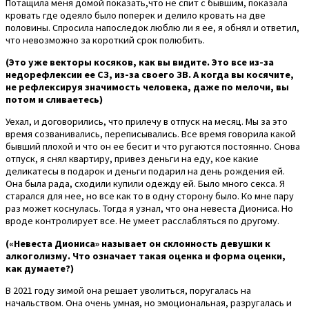
Потащила меня домой показать,что не спит с бывшим, показала
кровать где одеяло было поперек и делило кровать на две
половины. Спросила напоследок люблю ли я ее, я обнял и ответил,
что невозможно за короткий срок полюбить.
(Это уже векторы косяков, как вы видите. Это все из-за
недорефлексии ее СЗ, из-за своего ЗВ. А когда вы косячите,
не рефлексируя значимость человека, даже по мелочи, вы
потом и сливаетесь)
Уехал, и договорились, что прилечу в отпуск на месяц. Мы за это
время созванивались, переписывались. Все время говорила какой
бывший плохой и что он ее бесит и что ругаются постоянно. Снова
отпуск, я снял квартиру, привез деньги на еду, кое какие
деликатесы в подарок и деньги подарил на день рождения ей.
Она была рада, сходили купили одежду ей. Было много секса. Я
старался для нее, но все как то в одну сторону было. Ко мне пару
раз может коснулась. Тогда я узнал, что она невеста Диониса. Но
вроде контролирует все. Не умеет расслабляться по другому.
(«Невеста Диониса» называет он склонность девушки к
алкоголизму. Что означает такая оценка и форма оценки,
как думаете?)
В 2021 году зимой она решает уволиться, поругалась на
начальством. Она очень умная, но эмоциональная, разругалась и