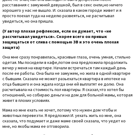
расставания с замужней девушкой, был в секс онли,но ничего
хорошего у нас не вышло. И. сказала в каком городе живет и я
просто поехал туда на неделю развеяться, не расчитывал
увидеться, но она пришла.
(У автор плохая рефлексия, если он думает, что «не
рассчитывал увидеться». Скорее всего он привык
защищаться от слива с помощью ЗВ и это очень плохая
защита)
Она мне сразу понравилась, красивые глаза, очень умная, стильно
одетая. Мы посидели в кафе,потом она предложила продолжить
вечер у меня на квартире. Начали встречаться там каждый день
после ее работы. Она была не замужем, но жила в одной квартире
с бывшим. Сказала не может разьехаться квартира в ипотеке на
отца бывшего и она ждала когда они ей выплатят ее долю. Она
расчитывала на стоимость пол квартиры. Я сказал,что хотел бы
отношений, но собираю деньги на дом для больной мамы, которая
живет в плохих условиях.
Мама ко мне ехать не хочет, потому что нужен дом чтобы и
животных перевезти. Я предложил И. уехать жить ко мне, она
сказала, что подумает и даже маме своей сказала, что уедет ко
мне, но якобы мама ее отговорила.