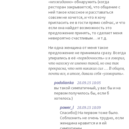
«неожиданно»
обнаружить (когда
ресторан закрывается), что общение с
ней такое классное и расставаться
совсем не хочется, и что я хочу
пригласить ее в гости прямо сейчас, и что
если она найдет возможность это
предложение принять, то сделает меня
невероятно счастливым… и т.д.
Ни одна женщина от меня такое
предложение не принимала сразу. Всегда
упирались в её
«порядочность» и я говорил,
что нахожу ее именно такой, но она так
прекрасна, что нет никаких сил … В общем,
почти все, в итоге, давали себя «уговорить»
.
podolianka
28.09.15 18:05
вы такой симпатичный, у вас бы и на
первом получилось бы, если б
хотелось:)
power_l
28.09.15 18:09
Спасибо)) На первом тоже было.
Соблазнить не очень трудно, если
женщина нравится и я ей
симпатичен.