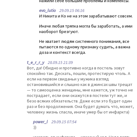
нажили себе большие проблемы и комплексы.
evo_lutio
29.09.15 06:16
И Никита и Ко не на этом зарабатывают совсем.
Иначе любая тряпка могла бы заработать, а ими
наоборот брезгуют.
Не хватает людям системного понимания, все
пытаются по одному признаку судить, а важна
доза и контекст всегда.
t_e_r_r_y
28.09.15 21:39
Вот, да! Обидно и противно когда в постель зовут
спокойно так. Дескать, пошли, протестирую чтоль. А
если на первом свиданьи у мужика взгляд
остановившийся и слышно как в джинсах швы трещат
— то самооценка женщины, мне кажется, уж точно не
пострадает, если они окажутся в постели тут же, и
безо всяких обязательств. Даже если это будет один
раз и без продолжения. Она будет думать что, может,
человеку жизнь спасла, иначе умер бы от инфаркта)
power_l
29.09.15 07:54
:))