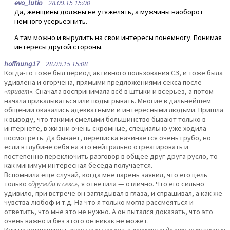
evo_lutio
28.09.15 15:00
Да, женщины должны не утяжелять, а мужчины наоборот
немного усерьезнить.
А там можно и вырулить на свои интересы понемногу. Понимая
интересы другой стороны.
hoffnung17
28.09.15 15:08
Когда-то тоже был период активного пользования СЗ, и тоже была
удивлена и огорчена, прямыми предложениями секса после
«привет»
. Сначала воспринимала всё в штыки и всерьез, а потом
начала прикалываться или подыгрывать. Многие в дальнейшем
общении оказались адекватными и интересными людьми. Пришла
к выводу, что такими смелыми большинство бывают только в
интернете, в жизни очень скромные, специально уже ходила
посмотреть. Да бывает, переписка начинается очень грубо, но
если в глубине себя на это нейтрально отреагировать и
постепенно переключить разговор в общее друг друга русло, то
как минимум интересная беседа получается.
Вспомнила еще случай, когда мне парень заявил, что его цель
только
«дружба и секс»
, я ответила — отлично. Что его сильно
удивило, при встрече он заглядывал в глаза, и спрашивал, а как же
чувства-любоф и т.д. На что я только могла рассмеяться и
ответить, что мне это не нужно. А он пытался доказать, что это
очень важно и без этого он никак не может.
Или на комплимент
«классные сиськи», я перестала делать выпученные