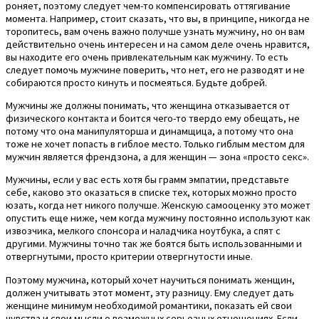
роняет, поэтому следует чем-то компенсировать оттягивание
момента. Например, стоит сказать, что вы, в принципе, никогда не
торопитесь, вам очень важно получше узнать мужчину, но он вам
действительно очень интересен и на самом деле очень нравится,
вы находите его очень привлекательным как мужчину. То есть
следует помочь мужчине поверить, что нет, его не разводят и не
собираются просто кинуть и посмеяться. Будьте добрей.
Мужчины же должны понимать, что женщина отказывается от
физического контакта и боится чего-то твердо ему обещать, не
потому что она манипуляторша и динамщица, а потому что она
тоже не хочет попасть в гиблое место. Только гиблым местом для
мужчин является френдзона, а для женщин — зона «просто секс».
Мужчины, если у вас есть хотя бы грамм эмпатии, представьте
себе, каково это оказаться в списке тех, которых можно просто
юзать, когда нет никого получше. Женскую самооценку это может
опустить еще ниже, чем когда мужчину постоянно используют как
извозчика, мелкого спонсора и наладчика ноутбука, а спят с
другими. Мужчины точно так же боятся быть использованными и
отвергнутыми, просто критерии отвергнутости иные.
Поэтому мужчина, который хочет научиться понимать женщин,
должен учитывать этот момент, эту разницу. Ему следует дать
женщине минимум необходимой романтики, показать ей свои
чувства и свои мысли о возможных серьезных отношениях. Если