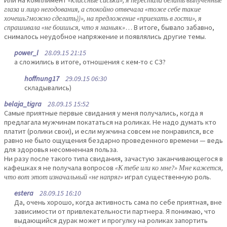
глаза и лицо негодования, а спокойно отвечала «тоже себе такие
хочешь?можно сделать))», на предложение «приехать в гости», я
спрашивала «не боишься, что я маньяк»
… В итоге, бывало забавно,
снималось неудобное напряжение и появлялись другие темы.
power_l
28.09.15 21:15
а сложились в итоге, отношения с кем-то с СЗ?
hoffnung17
29.09.15 06:30
складывались)
belaja_tigra
28.09.15 15:52
Самые приятные первые свидания у меня получались, когда я
предлагала мужчинам покататься на роликах. Не надо думать кто
платит (ролики свои), и если мужчина совсем не понравился, все
равно не было ощущения бездарно проведенного времени — ведь
для здоровья несомненная польза.
Ни разу после такого типа свидания, зачастую заканчивающегося в
кафешках я не получала вопросов
«К тебе или ко мне?» Мне кажется,
что вот этот изначальный «не напряг»
играл существенную роль.
estera
28.09.15 16:10
Да, очень хорошо, когда активность сама по себе приятная, вне
зависимости от привлекательности партнера. Я понимаю, что
выдающийся дурак может и прогулку на роликах запортить