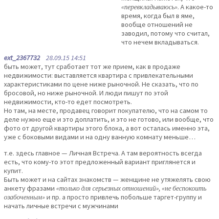
«перевкладываюсь»
. А какое-то
время, когда был в яме,
вообще отношений не
заводил, потому что считал,
что нечем вкладываться.
ext_2367732
28.09.15 14:51
быть может, тут сработает тот же прием, как в продаже
недвижимости: выставляется квартира с привлекательными
характеристиками по цене ниже рыночной. Не сказать, что по
бросовой, но ниже рыночной. И люди пишут по этой
недвижимости, кто-то едет посмотреть.
Но там, на месте, продавец говорит покупателю, что на самом то
деле нужно еще и это доплатить, и это не готово, или вообще, что
фото от другой квартиры этого блока, а вот осталась именно эта,
уже с боковыми видами и на одну ванную комнату меньше…
т.е. здесь главное — Личная Встреча. А там вероятность всегда
есть, что кому-то этот предложенный вариант приглянется и
купит.
Быть может и на сайтах знакомств — женщине не утяжелять свою
анкету фразами
«только для серьезных отношений», «не беспокоить
озабоченным»
и пр. а просто привлечь побольше таргет-группу и
начать личные встречи с мужчинами