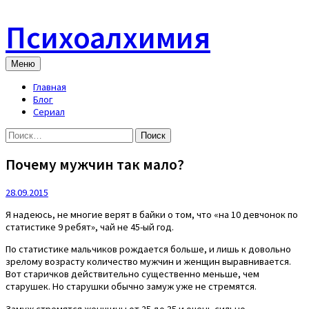
Skip
to
Психоалхимия
content
Меню
Главная
Блог
Сериал
Найти:
Почему мужчин так мало?
28.09.2015
Я надеюсь, не многие верят в байки о том, что «на 10 девчонок по
статистике 9 ребят», чай не 45-ый год.
По статистике мальчиков рождается больше, и лишь к довольно
зрелому возрасту количество мужчин и женщин выравнивается.
Вот старичков действительно существенно меньше, чем
старушек. Но старушки обычно замуж уже не стремятся.
Замуж стремятся женщины от 25 до 35 и очень сильно