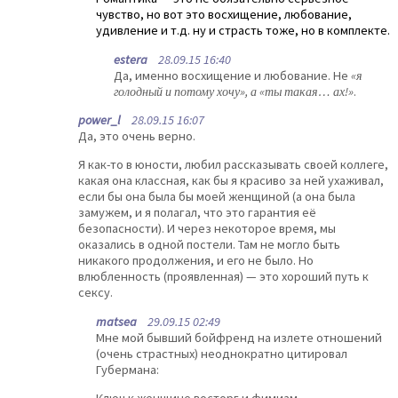
чувство, но вот это восхищение, любование,
удивление и т.д. ну и страсть тоже, но в комплекте.
estera
28.09.15 16:40
Да, именно восхищение и любование. Не
«я
голодный и потому хочу», а «ты такая… ах!»
.
power_l
28.09.15 16:07
Да, это очень верно.
Я как-то в юности, любил рассказывать своей коллеге,
какая она классная, как бы я красиво за ней ухаживал,
если бы она была бы моей женщиной (а она была
замужем, и я полагал, что это гарантия её
безопасности). И через некоторое время, мы
оказались в одной постели. Там не могло быть
никакого продолжения, и его не было. Но
влюбленность (проявленная) — это хороший путь к
сексу.
matsea
29.09.15 02:49
Мне мой бывший бойфренд на излете отношений
(очень страстных) неоднократно цитировал
Губермана: