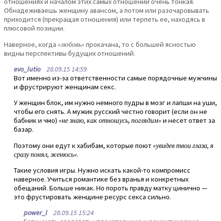
отношениях и началом этих самых отношений очень тонкая.
Обнадеживаешь женщину авансом, а потом или разочаровывать
приходится (прекращая отношения) или терпеть ее, находясь в
плюсовой позиции.
Наверное, когда
«любовь»
прокачана, то с большей ясностью
видны перспективы будущих отношений.
evo_lutio
28.09.15 14:59
Вот именно из-за ответственности самые порядочные мужчины
и фрустрируют женщинам секс.
У женщин блок, им нужно немного пудры в мозг и лапши на уши,
чтобы его снять. А мужик русский честно говорит (если он не
бабник и чмо)
«не знаю, как отношусь, поглядим»
и несет ответ за
базар.
Поэтому они едут к хабибам, которые поют
«увидев твои глаза, я
сразу понял, женюсь»
.
Такие условия игры. Нужно искать какой-то компромисс
наверное. Учиться романтике без вранья и конкретных
обещаний. Больше никак. Но пороть правду матку цинично —
это фрустировать женщине ресурс секса сильно.
power_l
28.09.15 15:24