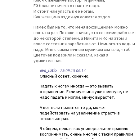
Ключ к женщине восторг и фимиам,
Ей больше ничего от нас не надо.
И стоит нам упасть к ее ногам,
Как женщина вздохнув ложится рядом.
Намек был на то, что меня восхищением можно
взять на раз. Похоже значит, это со всеми работает
до некоторой степени, а Никита и Ко на этом и
вовсе состояния зарабатывают. Немного-то ведь и
надо. Мне с симпатичным мужиком хватало, чтоб
цветочек подарили и сказали, какая я
удивительная.
evo_lutio
29.09.15 06:14
Опасный совет, конечно.
Падать к ногам иногда — это вызвать
отвращение. Если мужчина уже в минусе, не
надо падать к ногам, минус вырастет.
А вот если нравится то да, может
подействовать на увеличение страсти в
несколько раз.
В общем, нельзя как универсальное правило
воспринимать, очень многие с таким правилом