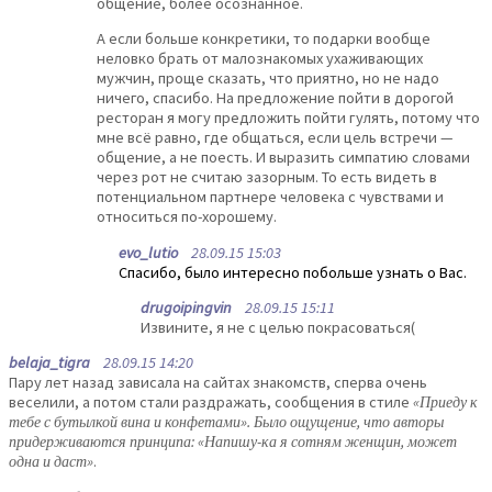
общение, более осознанное.
А если больше конкретики, то подарки вообще
неловко брать от малознакомых ухаживающих
мужчин, проще сказать, что приятно, но не надо
ничего, спасибо. На предложение пойти в дорогой
ресторан я могу предложить пойти гулять, потому что
мне всё равно, где общаться, если цель встречи —
общение, а не поесть. И выразить симпатию словами
через рот не считаю зазорным. То есть видеть в
потенциальном партнере человека с чувствами и
относиться по-хорошему.
evo_lutio
28.09.15 15:03
Спасибо, было интересно побольше узнать о Вас.
drugoipingvin
28.09.15 15:11
Извините, я не с целью покрасоваться(
belaja_tigra
28.09.15 14:20
Пару лет назад зависала на сайтах знакомств, сперва очень
веселили, а потом стали раздражать, сообщения в стиле
«Приеду к
тебе с бутылкой вина и конфетами». Было ощущение, что авторы
придерживаются принципа: «Напишу-ка я сотням женщин, может
одна и даст»
.