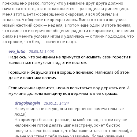
прекращено резко, потому что узнавание друг друга должно
начаться с этого, а кто отказывается — разводила и динамщица.
Меня этот шантаж совершенно очаровал, я вся обомлела и
отказала. А общение не прекратилось. Вместо этого я получила
новый жесткий срок — неделя, а потом еще один. В итоге поняла,
что само это истеричное общение радости не приносит, не в моих
силах изменить условия игры и удалилась — с таким подходом, что
со сроком, что без, — ничего не надо.
evo_lutio
28.09.15 14:03
Надеюсь, что женщины не примутся описывать свои горести и
жаловаться на мужчин под этим постом.
Горюшки и бедушки эти я хорошо понимаю. Написала об этом
даже и пояснила почему.
Если мужчина нравится, нужно попытаться поддержать его. А
мужчины должны женщину поддерживать в ее страхах.
drugoipingvin
28.09.15 14:24
На мужчин я не сетую, они совершенно замечательные
люди)
Но примеры бывают разные, на мой взгляд, в этом случае
человек не готов делать шаг навстречу, хочет быстро
получить секс (как аванс, чтобы включиться в отношения), а
иначе чувствует себя очень уязвимым, более уязвимым,