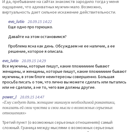
И да, пребывание на сайтах знакомств зародило тогда у меня
ощущение, что адекватных мужчин мало. Возможно,
виртуальность дает сильное искажение действительности.
evo_lutio
28.09.15 14:22
Еще одно про горюшко.
Давайте на этом остановимся?
Проблема ясна как день. Обсуждаем не ее наличие, а ее
решение, которое я описала.
evo_lutio
28.09.15 14:29
Все мужчины, которые пишут, какие плохииииие бывают
женщины, и женщины, которые пишут, какие плохииииие бывают
мужчины, в этом блоге неинтересны совершенно. Большая
просьба писать о том, что лично вы можете сделать или пытались
или не сделали, а не то, чего вам должны другие.
power_l
28.09.15 14:47
«Ему следует дать женщине минимум необходимой романтики,
показать ей свои чувства и свои мысли о возможных серьезных
отношениях»
Третий пункт (о возможных серьезных отношениях) самый
сложный. Граница между мыслями о возможных серьезных