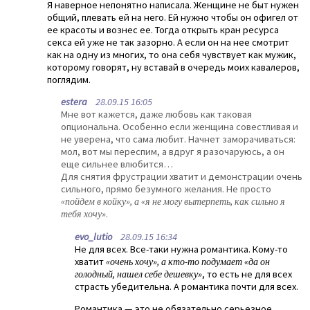
Я наверное непонятно написала. Женщине не быт нужен
общий, плевать ей на него. Ей нужно чтобы он офигел от
ее красоты и вознес ее. Тогда открыть кран ресурса
секса ей уже не так зазорно. А если он на нее смотрит
как на одну из многих, то она себя чувствует как мужик,
которому говорят, ну вставай в очередь моих кавалеров,
поглядим.
estera
28.09.15 16:05
Мне вот кажется, даже любовь как таковая
опциональна. Особенно если женщина совестливая и
не уверена, что сама любит. Начнет заморачиваться:
мол, вот мы переспим, а вдруг я разочаруюсь, а он
еще сильнее влюбится…
Для снятия фрустрации хватит и демонстрации очень
сильного, прямо безумного желания. Не просто
«пойдем в койку», а «я не могу вытерпеть, как сильно я
тебя хочу»
.
evo_lutio
28.09.15 16:34
Не для всех. Все-таки нужна романтика. Кому-то
хватит
«очень хочу», а кто-то подумает «да он
голодный, нашел себе дешевку»
, то есть не для всех
страсть убедительна. А романтика почти для всех.
Романтика — это не обязательно серьезное