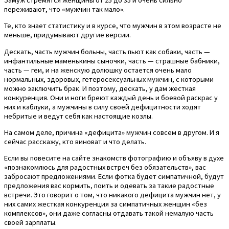
переживают, что «мужчин так мало».
Те, кто знает статистику и в курсе, что мужчин в этом возрасте не
меньше, придумывают другие версии.
Дескать, часть мужчин больны, часть пьют как собаки, часть —
инфантильные маменькины сыночки, часть — страшные бабники,
часть — геи, и на женскую долюшку остается очень мало
нормальных, здоровых, гетеросексуальных мужчин, с которыми
можно заключить брак. И поэтому, дескать, у дам жесткая
конкуренция. Они и ноги бреют каждый день и боевой раскрас у
них и каблуки, а мужчины в силу своей дефицитности ходят
небритые и ведут себя как настоящие козлы.
На самом деле, причина «дефицита» мужчин совсем в другом. И я
сейчас расскажу, кто виноват и что делать.
Если вы повесите на сайте знакомств фотографию и объяву в духе
«познакомлюсь для радостных встреч без обязательств», вас
забросают предложениями. Если фотка будет симпатичной, будут
предложения вас кормить, поить и одевать за такие радостные
встречи. Это говорит о том, что никакого дефицита мужчин нет, у
них самих жесткая конкуренция за симпатичных женщин «без
комплексов», они даже согласны отдавать такой немалую часть
своей зарплаты.