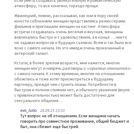
Если уметь создавать увлекательную и романтическую
атмосферу, то все конечно, гораздо проще.
Жванецкий, помню, рассказывал, как они в пору своей
юности соблазняли женщин представляясь режиссерами
фильмов и приглашали женщин на кастинг. Атмосфера
встречи создавалась очень веселая и вкусная, женщины
вовлекались быстро и с удовольствием, а в конце … никто
не задавал вопросов о будущих съемках. Всем и так было все
ясно с самого начала. Но это имидж очень прокачанный и
актерский талант.
Кстати, в более зрелом возрасте, мне кажется, многих
женщин могут и напрячь разговоры о
«серьезных отношениях»
с самого начала. К этому времени, многие на отношениях
обожглись и тоже хотят присмотреться к будущему
партнеру, прежде чем строить планы. Потребности в
быстром и полном слиянии нет, и обычного уважения (вкупе
с привлекательностью) может быть достаточно для
сексуального общения…
evo_lutio
28.09.15 15:33
Тут вопрос не об отношениях. Если женщине начать
говорить про совместное проживание, общий бюджет и
быт, она сбежит еще быстрей.