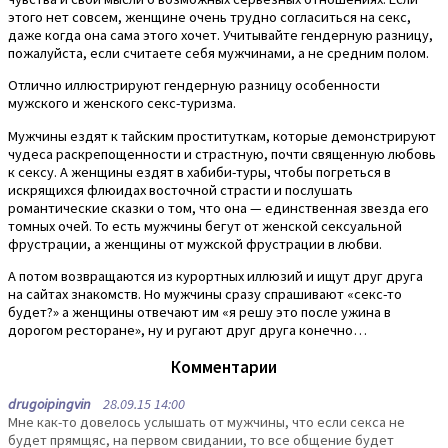
этого нет совсем, женщине очень трудно согласиться на секс,
даже когда она сама этого хочет. Учитывайте гендерную разницу,
пожалуйста, если считаете себя мужчинами, а не средним полом.
Отлично иллюстрируют гендерную разницу особенности
мужского и женского секс-туризма.
Мужчины ездят к тайским проституткам, которые демонстрируют
чудеса раскрепощенности и страстную, почти священную любовь
к сексу. А женщины ездят в хабиби-туры, чтобы погреться в
искрящихся флюидах восточной страсти и послушать
романтические сказки о том, что она — единственная звезда его
томных очей. То есть мужчины бегут от женской сексуальной
фрустрации, а женщины от мужской фрустрации в любви.
А потом возвращаются из курортных иллюзий и ищут друг друга
на сайтах знакомств. Но мужчины сразу спрашивают «секс-то
будет?» а женщины отвечают им «я решу это после ужина в
дорогом ресторане», ну и ругают друг друга конечно…
Комментарии
drugoipingvin
28.09.15 14:00
Мне как-то довелось услышать от мужчины, что если секса не
будет прямщяс, на первом свидании, то все общение будет