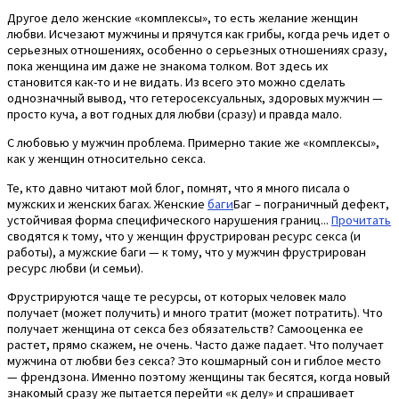
Другое дело женские «комплексы», то есть желание женщин
любви. Исчезают мужчины и прячутся как грибы, когда речь идет о
серьезных отношениях, особенно о серьезных отношениях сразу,
пока женщина им даже не знакома толком. Вот здесь их
становится как-то и не видать. Из всего это можно сделать
однозначный вывод, что гетеросексуальных, здоровых мужчин —
просто куча, а вот годных для любви (сразу) и правда мало.
С любовью у мужчин проблема. Примерно такие же «комплексы»,
как у женщин относительно секса.
Те, кто давно читают мой блог, помнят, что я много писала о
мужских и женских багах. Женские
баги
Баг – пограничный дефект,
устойчивая форма специфического нарушения границ...
Прочитать
сводятся к тому, что у женщин фрустрирован ресурс секса (и
работы), а мужские баги — к тому, что у мужчин фрустрирован
ресурс любви (и семьи).
Фрустрируются чаще те ресурсы, от которых человек мало
получает (может получить) и много тратит (может потратить). Что
получает женщина от секса без обязательств? Самооценка ее
растет, прямо скажем, не очень. Часто даже падает. Что получает
мужчина от любви без секса? Это кошмарный сон и гиблое место
— френдзона. Именно поэтому женщины так бесятся, когда новый
знакомый сразу же пытается перейти «к делу» и спрашивает