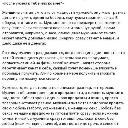
«после ужина к тебе или ко мне?».
Женщина считает, что это от жадности мужской, ему жаль тратить
деньги на ужин, время на беседы, ему нужна гарантия секса. В
общем, это так и есть. Мужчине хочется соизмерить вложения и
получение. Если его просто поюзают и помашут рукой, а сами
отправятся, например, к Васе, самооценка мужчины от такого
может упасть довольно низко. Энергии сразу станет меньше, и
дело даже не в деньгах.
Поэтому мужчины раздражаются, когда женщина дает понять, что
за ней нужно долго ухаживать, а потом она еще подумает,
согласиться ли ей на физический контакт. Каждая сторона
перетягивает канат к себе, каждый хочет поменьше вложить и
побольше получить. Или по крайней мере получить и вложить
поровну, не лохануться сильно.
Хуже всего, когда стороны не понимают разницы интересов.
Мужчины обвиняют женщин в продажности, а женщины мужчин в
жадности. Обе стороны одинаково продажны и жадны, просто
товаром выступает разное. Мужчины пытаются подороже продать
свою любовь (заботу, ухаживание), а женщины секс. Любовь без
секса женщины предложить готовы почти сразу (если мужчина
симпатичный), а мужчины сразу готовы предложить секс без
любви (если женщина ничего), а вот когда идет речь о сексе от