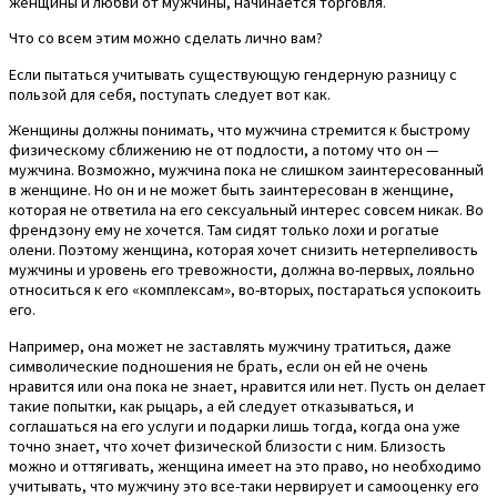
женщины и любви от мужчины, начинается торговля.
Что со всем этим можно сделать лично вам?
Если пытаться учитывать существующую гендерную разницу с
пользой для себя, поступать следует вот как.
Женщины должны понимать, что мужчина стремится к быстрому
физическому сближению не от подлости, а потому что он —
мужчина. Возможно, мужчина пока не слишком заинтересованный
в женщине. Но он и не может быть заинтересован в женщине,
которая не ответила на его сексуальный интерес совсем никак. Во
френдзону ему не хочется. Там сидят только лохи и рогатые
олени. Поэтому женщина, которая хочет снизить нетерпеливость
мужчины и уровень его тревожности, должна во-первых, лояльно
относиться к его «комплексам», во-вторых, постараться успокоить
его.
Например, она может не заставлять мужчину тратиться, даже
символические подношения не брать, если он ей не очень
нравится или она пока не знает, нравится или нет. Пусть он делает
такие попытки, как рыцарь, а ей следует отказываться, и
соглашаться на его услуги и подарки лишь тогда, когда она уже
точно знает, что хочет физической близости с ним. Близость
можно и оттягивать, женщина имеет на это право, но необходимо
учитывать, что мужчину это все-таки нервирует и самооценку его