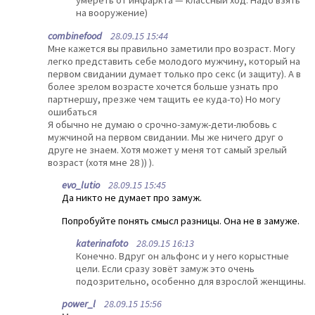
умереть от инфаркта — классный ход. Надо взять
на вооружение)
combinefood
28.09.15 15:44
Мне кажется вы правильно заметили про возраст. Могу
легко представить себе молодого мужчину, который на
первом свидании думает только про секс (и защиту). А в
более зрелом возрасте хочется больше узнать про
партнершу, презже чем тащить ее куда-то) Но могу
ошибаться
Я обычно не думаю о срочно-замуж-дети-любовь с
мужчиной на первом свидании. Мы же ничего друг о
друге не знаем. Хотя может у меня тот самый зрелый
возраст (хотя мне 28 )) ).
evo_lutio
28.09.15 15:45
Да никто не думает про замуж.
Попробуйте понять смысл разницы. Она не в замуже.
katerinafoto
28.09.15 16:13
Конечно. Вдруг он альфонс и у него корыстные
цели. Если сразу зовёт замуж это очень
подозрительно, особенно для взрослой женщины.
power_l
28.09.15 15:56