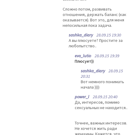
Сложно потом, развивать
отношения, держать баланс (как
оказывается). Вот это, для меня
непосильная пока задача.
sashka_diary
28.09.15 19:30
А вы плюсуете? Простите за
любопытство..
evo_lutio
28.09.15 19:39
Плюсует))
sashka_diary
28.09.15
20:31
Вот немного понимать
начала ))))
power_l
28.09.15 20:40
Да, интересов, помимо
сексуальных не находится..
Точнее, важных интересов.
Не хочется жить ради
женщины. Кажется, что