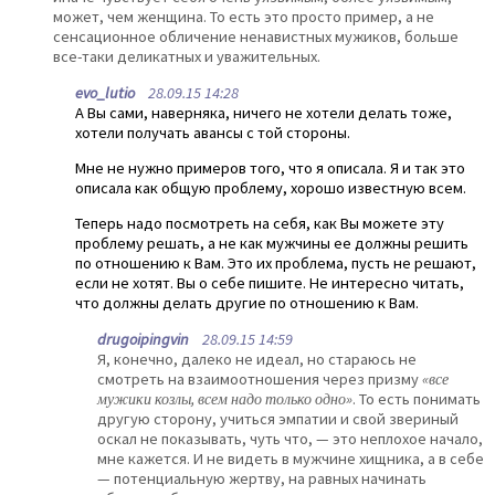
может, чем женщина. То есть это просто пример, а не
сенсационное обличение ненавистных мужиков, больше
все-таки деликатных и уважительных.
evo_lutio
28.09.15 14:28
А Вы сами, наверняка, ничего не хотели делать тоже,
хотели получать авансы с той стороны.
Мне не нужно примеров того, что я описала. Я и так это
описала как общую проблему, хорошо известную всем.
Теперь надо посмотреть на себя, как Вы можете эту
проблему решать, а не как мужчины ее должны решить
по отношению к Вам. Это их проблема, пусть не решают,
если не хотят. Вы о себе пишите. Не интересно читать,
что должны делать другие по отношению к Вам.
drugoipingvin
28.09.15 14:59
Я, конечно, далеко не идеал, но стараюсь не
смотреть на взаимоотношения через призму
«все
мужики козлы, всем надо только одно»
. То есть понимать
другую сторону, учиться эмпатии и свой звериный
оскал не показывать, чуть что, — это неплохое начало,
мне кажется. И не видеть в мужчине хищника, а в себе
— потенциальную жертву, на равных начинать