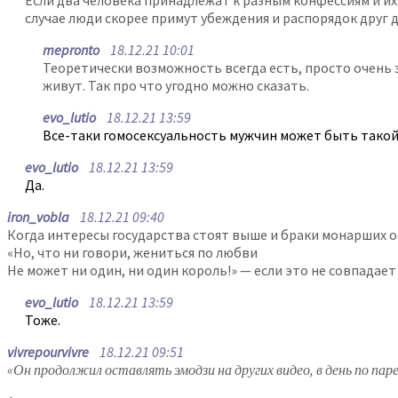
Если два человека принадлежат к разным конфессиям и их
случае люди скорее примут убеждения и распорядок друг д
mepronto
18.12.21 10:01
Теоретически возможность всегда есть, просто очень з
живут. Так про что угодно можно сказать.
evo_lutio
18.12.21 13:59
Все-таки гомосексуальность мужчин может быть такой
evo_lutio
18.12.21 13:59
Да.
iron_vobla
18.12.21 09:40
Когда интересы государства стоят выше и браки монарших ос
«Но, что ни говори, жениться по любви
Не может ни один, ни один король!» — если это не совпадае
evo_lutio
18.12.21 13:59
Тоже.
vivrepourvivre
18.12.21 09:51
«Он продолжил оставлять эмодзи на других видео, в день по па