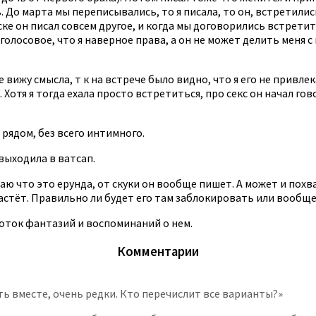
. До марта мы переписывались, то я писала, то он, встретили
иске он писал совсем другое, и когда мы договорились встретит
олосовое, что я наверное права, а он не может делить меня с 
е вижу смысла, т к на встрече было видно, что я его не привлек
Хотя я тогда ехала просто встретиться, про секс он начал гов
 рядом, без всего интимного.
выходила в ватсап.
маю что это ерунда, от скуки он вообще пишет. А может и похва
астёт. Правильно ли будет его там заблокировать или вообще
оток фантазий и воспоминаний о нем.
Комментарии
ть вместе, очень редки. Кто перечислит все варианты?»