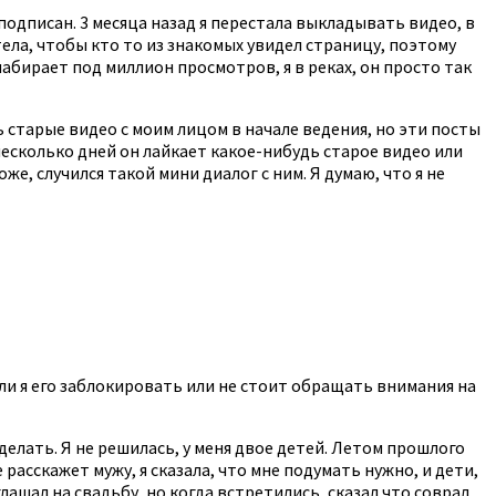
подписан. 3 месяца назад я перестала выкладывать видео, в
тела, чтобы кто то из знакомых увидел страницу, поэтому
 набирает под миллион просмотров, я в реках, он просто так
ь старые видео с моим лицом в начале ведения, но эти посты
в несколько дней он лайкает какое-нибудь старое видео или
же, случился такой мини диалог с ним. Я думаю, что я не
у ли я его заблокировать или не стоит обращать внимания на
сделать. Я не решилась, у меня двое детей. Летом прошлого
 расскажет мужу, я сказала, что мне подумать нужно, и дети,
лашал на свадьбу, но когда встретились, сказал что соврал,