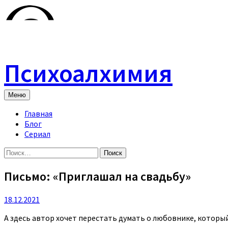
Skip
to
content
Психоалхимия
Меню
Главная
Блог
Сериал
Найти:
Письмо: «Приглашал на свадьбу»
18.12.2021
А здесь автор хочет перестать думать о любовнике, который