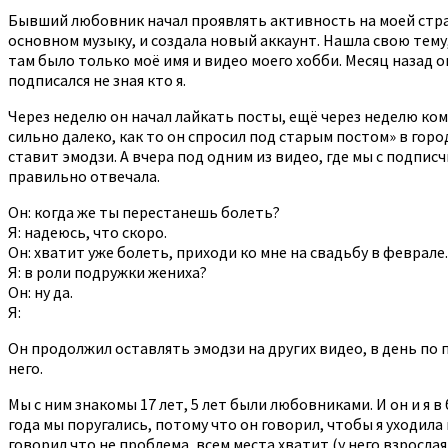
Бывший любовник начал проявлять активность на моей страни
основном музыку, и создала новый аккаунт. Нашла свою тему,
там было только моё имя и видео моего хобби. Месяц назад о
подписался не зная кто я.
Через неделю он начал лайкать посты, ещё через неделю комм
сильно далеко, как то он спросил под старым постом» в город
ставит эмодзи. А вчера под одним из видео, где мы с подписч
правильно отвечала.
Он: когда же ты перестанешь болеть?
Я: надеюсь, что скоро.
Он: хватит уже болеть, приходи ко мне на свадьбу в феврале.
Я: в роли подружки жениха?
Он: ну да.
Я:
Он продолжил оставлять эмодзи на других видео, в день по п
него.
Мы с ним знакомы 17 лет, 5 лет были любовниками. И он и я в
года мы поругались, потому что он говорил, чтобы я уходила к
говорил что не проблема, всем места хватит (у него взрослая