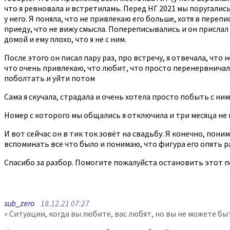
что я ревновала и встретиламь. Перед НГ 2021 мы поругались
у него. Я поняла, что не привлекаю его больше, хотя в переп
приеду, что не вижу смысла. Попереписывались и он прислал г
домой и ему плохо, что я не с ним.
После этого он писал пару раз, про встречу, я отвечала, что н
что очень привлекаю, что любит, что просто перенервничал. 
поболтать и уйти потом
Сама я скучала, страдала и очень хотела просто побыть с ним
Номер с которого мы общались я отключила и три месяца не 
И вот сейчас он в тик ток зовёт на свадьбу. Я конечно, пони
вспоминать все что было и понимаю, что фигура его опять р
Спасибо за разбор. Помогите пожалуйста остановить этот п
sub_zero
18.12.21 07:27
« Ситуации, когда вы любите, вас любят, но вы не можете бы