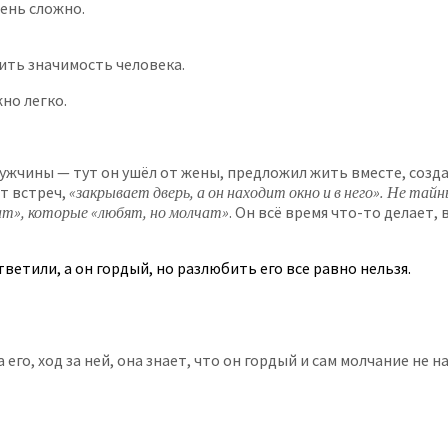
чень сложно.
зить значимость человека.
но легко.
жчины — тут он ушёл от жены, предложил жить вместе, создал 
т встреч,
«закрывает дверь, а он находит окно и в него». Не та
ат», которые «любят, но молчат»
. Он всё время что-то делает, 
ветили, а он гордый, но разлюбить его все равно нельзя.
а его, ход за ней, она знает, что он гордый и сам молчание не 