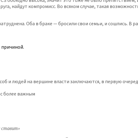
 СЗ обоюдно высока, значит это тоже не было препятствием, 
руга, найдут компромисс. Во всяком случае, такая возможность
атруднена. Оба в браке — бросили свои семьи, и сошлись. В р
 причиной.
об и людей на вершине власти заключаются, в первую очередь
т с более важным
ре ставит»