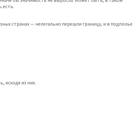
иначе бы значимость не выросла. Может быть, в таком
 есть.
азных странах — нелегально перешли границу, и в подполье
, исходя из них.