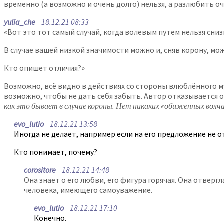
временно (а возможно и очень долго) нельзя, а разлюбить о
yulia_che
18.12.21 08:33
«Вот это тот самый случай, когда волевым путем нельзя сни
В случае вашей низкой значимости можно и, сняв корону, мож
Кто опишет отличия?»
Возможно, всё видно в действиях со стороны влюблённого му
возможно, чтобы не дать себя забыть. Автор отказывается о
как это бывает в случае короны. Нет никаких «обиженных волч
evo_lutio
18.12.21 13:58
Иногда не делает, например если на его предложение не от
Кто понимает, почему?
corositore
18.12.21 14:48
Она знает о его любви, его фигура горячая. Она отвергл
человека, имеющего самоуважение.
evo_lutio
18.12.21 17:10
Конечно.