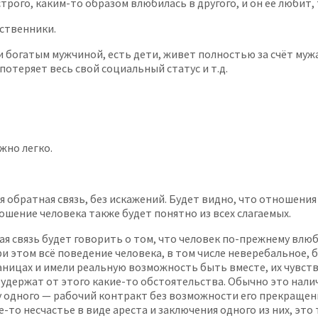
строго, каким-то образом влюбилась в другого, и он ее любит,
дственники.
богатым мужчиной, есть дети, живет полностью за счёт мужа,
 потеряет весь свой социальный статус и т.д.
жно легко.
 обратная связь, без искажений. Будет видно, что отношения 
шение человека также будет понятно из всех слагаемых.
ая связь будет говорить о том, что человек по-прежнему влю
и этом всё поведение человека, в том числе неверебальное, б
раницах и имели реальную возможность быть вместе, их чувств
х удержат от этого какие-то обстоятельства. Обычно это нал
 одного — рабочий контракт без возможности его прекращения
ое-то несчастье в виде ареста и заключения одного из них, э