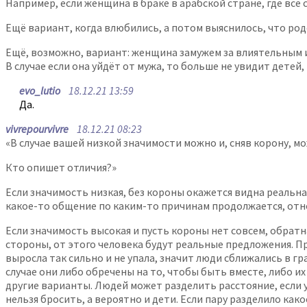
Например, если женщина в браке в арабской стране, где все 
Ещё вариант, когда влюбились, а потом выяснилось, что ро
Ещё, возможно, вариант: женщина замужем за влиятельным и 
В случае если она уйдёт от мужа, то больше не увидит детей,
evo_lutio
18.12.21 13:59
Да.
vivrepourvivre
18.12.21 08:23
«В случае вашей низкой значимости можно и, сняв корону, мо
Кто опишет отличия?»
Если значимость низкая, без короны окажется видна реальная
какое-то общение по каким-то причинам продолжается, отно
Если значимость высокая и пусть короны нет совсем, обратн
стороны, от этого человека будут реальные предложения. Пр
выросла так сильно и не упала, значит люди сближались в г
случае они либо обречены на то, чтобы быть вместе, либо и
другие варианты. Людей может разделить расстояние, если у
нельзя бросить, а вероятно и дети. Если пару разделило как