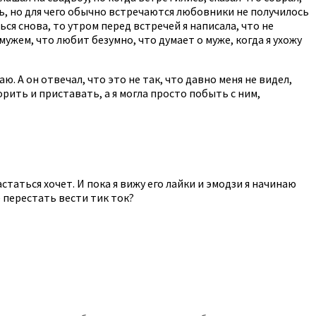
сь, но для чего обычно встречаются любовники не получилось
ься снова, то утром перед встречей я написала, что не
мужем, что любит безумно, что думает о муже, когда я ухожу
аю. А он отвечал, что это не так, что давно меня не видел,
орить и приставать, а я могла просто побыть с ним,
статься хочет. И пока я вижу его лайки и эмодзи я начинаю
 перестать вести тик ток?