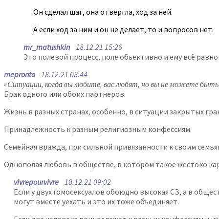
Он сделал шаг, она отвергла, ход за ней.
А если ход за ним и он не делает, то и вопросов нет.
mr_matushkin
18.12.21 15:26
Это полевой процесс, поле объективно и ему всё равно
mepronto
18.12.21 08:44
«Ситуации, когда вы любите, вас любят, но вы не можете быть
Брак одного или обоих партнеров.
Жизнь в разных странах, особенно, в ситуации закрытых гра
Принадлежность к разным религиозным конфессиям.
Семейная вражда, при сильной привязанности к своим семья
Однополая любовь в обществе, в котором такое жестоко кар
vivrepourvivre
18.12.21 09:02
Если у двух гомосексуалов обоюдно высокая СЗ, а в общес
могут вместе уехать и это их тоже объединяет.