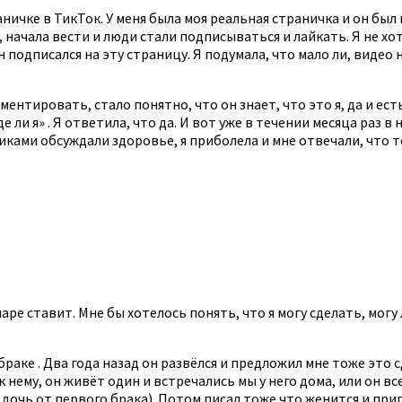
чке в ТикТок. У меня была моя реальная страничка и он был 
 начала вести и люди стали подписываться и лайкать. Я не хо
н подписался на эту страницу. Я подумала, что мало ли, видео
ентировать, стало понятно, что он знает, что это я, да и ест
е ли я» . Я ответила, что да. И вот уже в течении месяца раз 
иками обсуждали здоровье, я приболела и мне отвечали, что то
аре ставит. Мне бы хотелось понять, что я могу сделать, мог
 браке . Два года назад он развёлся и предложил мне тоже это 
 нему, он живёт один и встречались мы у него дома, или он все
 дочь от первого брака). Потом писал тоже что женится и приг