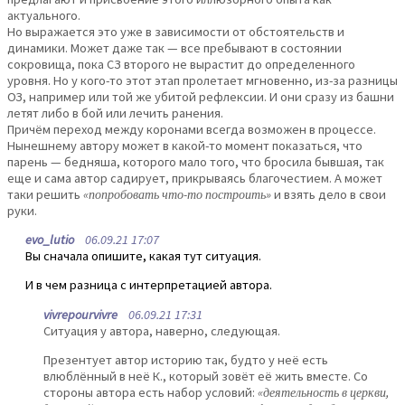
актуального.
Но выражается это уже в зависимости от обстоятельств и
динамики. Может даже так — все пребывают в состоянии
сокровища, пока СЗ второго не вырастит до определенного
уровня. Но у кого-то этот этап пролетает мгновенно, из-за разницы
ОЗ, например или той же убитой рефлексии. И они сразу из башни
летят либо в бой или лечить ранения.
Причём переход между коронами всегда возможен в процессе.
Нынешнему автору может в какой-то момент показаться, что
парень — бедняша, которого мало того, что бросила бывшая, так
еще и сама автор садирует, прикрываясь благочестием. А может
таки решить
«попробовать что-то построить»
и взять дело в свои
руки.
evo_lutio
06.09.21 17:07
Вы сначала опишите, какая тут ситуация.
И в чем разница с интерпретацией автора.
vivrepourvivre
06.09.21 17:31
Ситуация у автора, наверно, следующая.
Презентует автор историю так, будто у неё есть
влюблённый в неё К., который зовёт её жить вместе. Со
стороны автора есть набор условий:
«деятельность в церкви,