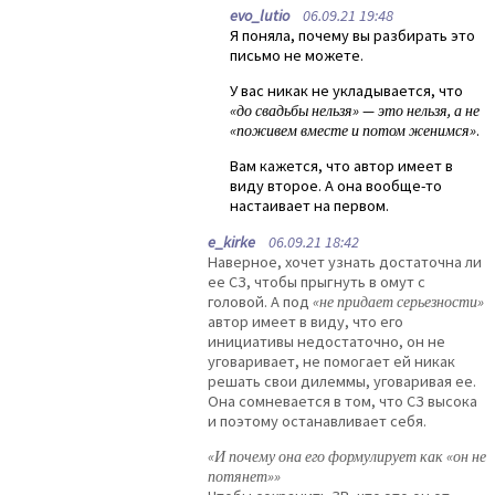
evo_lutio
06.09.21 19:48
Я поняла, почему вы разбирать это
письмо не можете.
У вас никак не укладывается, что
«до свадьбы нельзя» — это нельзя, а не
«поживем вместе и потом женимся»
.
Вам кажется, что автор имеет в
виду второе. А она вообще-то
настаивает на первом.
e_kirke
06.09.21 18:42
Наверное, хочет узнать достаточна ли
ее СЗ, чтобы прыгнуть в омут с
головой. А под
«не придает серьезности»
автор имеет в виду, что его
инициативы недостаточно, он не
уговаривает, не помогает ей никак
решать свои дилеммы, уговаривая ее.
Она сомневается в том, что СЗ высока
и поэтому останавливает себя.
«И почему она его формулирует как «он не
потянет»»