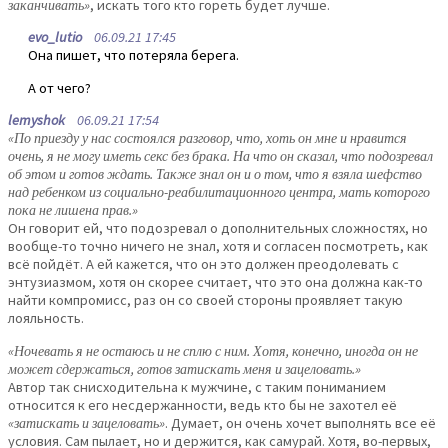
заканчивать»
, искать того кто гореть будет лучше.
evo_lutio
06.09.21 17:45
Она пишет, что потеряла берега.
А от чего?
lemyshok
06.09.21 17:54
«По приезду у нас состоялся разговор, что, хоть он мне и нравится
очень, я не могу иметь секс без брака. На что он сказал, что подозревал
об этом и готов ждать. Также знал он и о том, что я взяла шефство
над ребенком из социально-реабилитационного центра, мать которого
пока не лишена прав.»
Он говорит ей, что подозревал о дополнительных сложностях, но
вообще-то точно ничего не знал, хотя и согласен посмотреть, как
всё пойдёт. А ей кажется, что он это должен преодолевать с
энтузиазмом, хотя он скорее считает, что это она должна как-то
найти компромисс, раз он со своей стороны проявляет такую
лояльность.
«Ночевать я не остаюсь и не сплю с ним. Хотя, конечно, иногда он не
может сдержаться, готов затискать меня и зацеловать.»
Автор так снисходительна к мужчине, с таким пониманием
относится к его несдержанности, ведь кто бы не захотел её
«затискать и зацеловать»
. Думает, он очень хочет выполнять все её
условия. Сам пылает, но и держится, как самурай. Хотя, во-первых,