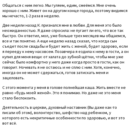
Общаться с ним легко. Мы гуляем, едим, смеёмся. Мне очень
хорошо с ним. Живет он на другом конце города, поэтому видимся
мы нечасто, 1-2 раза в неделю.
Две недели назад К. признался мне в любви. Для меня это было
неожиданностью. Я даже спросила: не пугает ли его, что все так
быстро. Он ответил, мол, уже больше трех месяцев мы общаемся,
все и так понятно. А еще неделю назад сказал, что когда сын
съедет после свадьбы и будет жить с женой, будет здорово, если
я перееду к нему насовсем. Позавчера я ездила к нему в гости, а он
купил для меня вещи: от халата до зубной щётки, чтобы мне уже
сейчас было комфортно у него даже когда просто в гости, как он
говорит. Ночевать я не остаюсь и не сплю с ним. Хотя, конечно,
иногда он не может сдержаться, готов затискать меня и
зацеловать.
С этого момента у меня в голове полнейшая каша. Жить вместе не
равно «будь моей женой». Это я понимаю. Но даже не это меня
стало беспокоить.
Деятельность в церкви, духовный наставник (Вы даже как-то
писали об этом), волонтерство, шефство над ребенком, у
которого есть некритичные особенности по здоровью, и вот это
вот всё.