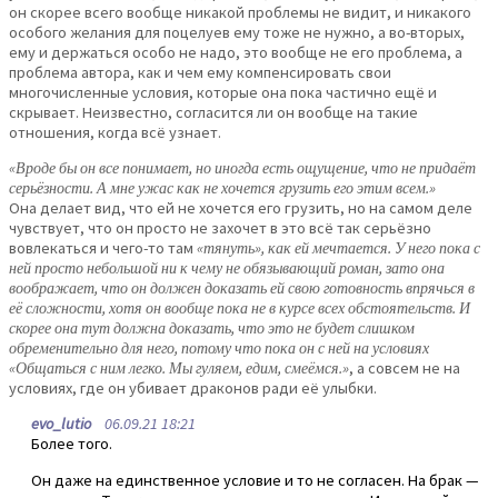
он скорее всего вообще никакой проблемы не видит, и никакого
особого желания для поцелуев ему тоже не нужно, а во-вторых,
ему и держаться особо не надо, это вообще не его проблема, а
проблема автора, как и чем ему компенсировать свои
многочисленные условия, которые она пока частично ещё и
скрывает. Неизвестно, согласится ли он вообще на такие
отношения, когда всё узнает.
«Вроде бы он все понимает, но иногда есть ощущение, что не придаёт
серьёзности. А мне ужас как не хочется грузить его этим всем.»
Она делает вид, что ей не хочется его грузить, но на самом деле
чувствует, что он просто не захочет в это всё так серьёзно
вовлекаться и чего-то там
«тянуть», как ей мечтается. У него пока с
ней просто небольшой ни к чему не обязывающий роман, зато она
воображает, что он должен доказать ей свою готовность впрячься в
её сложности, хотя он вообще пока не в курсе всех обстоятельств. И
скорее она тут должна доказать, что это не будет слишком
обременительно для него, потому что пока он с ней на условиях
«Общаться с ним легко. Мы гуляем, едим, смеёмся.»
, а совсем не на
условиях, где он убивает драконов ради её улыбки.
evo_lutio
06.09.21 18:21
Более того.
Он даже на единственное условие и то не согласен. На брак —