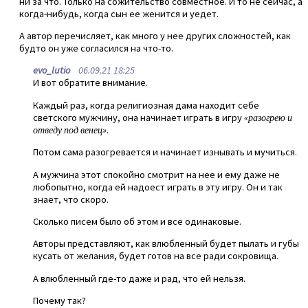
ни за что. Только на сожительство совместное. И то не сейчас, а
когда-нибудь, когда сын ее женится и уедет.
А автор перечисляет, как много у нее других сложностей, как
будто он уже согласился на что-то.
evo_lutio
06.09.21 18:25
И вот обратите внимание.
Каждый раз, когда религиозная дама находит себе
светского мужчину, она начинает играть в игру
«разогрею и
отведу под венец»
.
Потом сама разогревается и начинает изнывать и мучиться.
А мужчина этот спокойно смотрит на нее и ему даже не
любопытно, когда ей надоест играть в эту игру. Он и так
знает, что скоро.
Сколько писем было об этом и все одинаковые.
Авторы представляют, как влюбленный будет пылать и губы
кусать от желания, будет готов на все ради сокровища.
А влюбленный где-то даже и рад, что ей нельзя.
Почему так?