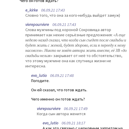
Чего он готов ждать?
e_kirke
06.09.21 17:43
Словно того, что она за кого-нибудь выйдет замуж)
vivrepourvivre
06.09.21 17:43
Слова мужчины под короной Сокровища автор
принимает как некие серьёзные предложения:
«А еще
неделю назад сказал, что когда сын съедет после свадьбы и
будет жить с женой, будет здорово, если я перееду к нему
насовсем». Никто не зовёт автора жить вместе, её ЗВ «до
свадьбы нельзя»
закрывает от неё то обстоятельство,
что этому мужчине она как спутница жизни не
интересна.
evo_lutio
06.09.21 17:48
Погодите.
Он ей сказал, что готов ждать.
Чего именно он готов ждать?
vivrepourvivre
06.09.21 17:49
Когда сын автора женится
evo_lutio
06.09.21 18:17
А как это связано с церковным запретом на