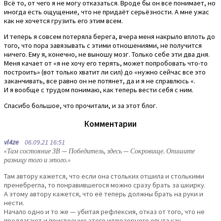
Всё то, от чего я не могу отказаться. Вроде бы он все понимает, но
иногда есть ощущение, что не придаёт серьёзности. А мне ужас
как не хочется грузить его этим всем.
И теперь я совсем потеряла берега, вчера меня накрыло вплоть до
того, что пора завязывать с этими отношениями, не получится
ничего. Ему я, конечно, не выношу мозг. Только себе эти два дня.
Меня качает от «я не хочу его терять, может попробовать что-то
построить» (вот только хватит ли сил) до «нужно сейчас все это
заканчивать, все равно он не потянет, да и я не справлюсь «.
И я вообще с трудом понимаю, как теперь вести себя с ним.
Спасибо большое, что прочитали, и за этот блог.
Комментарии
vl4ze
06.09.21 16:51
«Там состояние ЗВ — Победитель, здесь — Сокровище. Опишите
разницу того и этого.»
Там автору кажется, что если она стольких отшила и столькими
пренебрегла, то понравившегося можно сразу брать за шкирку.
А этому автору кажется, что её теперь должны брать на руки и
нести.
Начало одно и то же — убитая рефлексия, отказ от того, что не
предлагают и присвоение этого иллюзорного опыта как