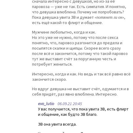
сначала интересно с девушкой, но из-за её
паровоза — уже не так. Есть симпатия. И понятно,
что девушка влюблена. Почему не попробовать?
Пока девушка увита ЗВ и думает
«потянет ли он»
,
есть ещё какой-то флирт и общение.
Мужчине любопытно, когда и как.
Но это уже не нужно, потому что после секса
понятно, что, паровоз разгонится до предела и
посыпятся скалки и щипцы. Скорее всего сразу
после всё и закончится, потому что такой паровоз
тут же выставит счёт за поруганную честь и
потребует жениться.
Интересно, когда и как. Но ведь и так всё равно всё
закончится скоро.
Но вдруг девушка не выставит счёт, одумается и в
себя придёт, раз явно влюблена. Интересно.
evo_lutio
06.09.21 20:45
У вас получается, что пока увита ЗВ, есть флирт
и общение, как будто ЗВ благо.
ЗВ она увита всегда.