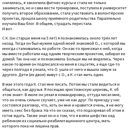
снизилась, я закончила фитнес-курсы и стала не только
заниматься, но и сама вести тренировки, поступила в университет
получать второе образование, стала участвовать в волонтёрских
проектах, прошла школу приёмного родительства. Параллельно
изучала Ваш блог. В общем, страдать перестала.
И вот.
С К. (он старше меня на 5 лет) я познакомилась около трёх лет
назад. Тогда он был мужем одной моей знакомой О., с которой мы
иногда сталкивались по работе. Он как-то приезжал к ней, когда
мы вместе работали над одним творческим проектом, забирал ее
домой. Так она нас и познакомила. Больше мы не виделись. Через
какое-то время он подписался на меня в соцсетях, а еще где-то
через полгода я узнала, что О. ушла от него и вышла замуж за
другого. Дети (их двое) живут с О., а К. стал жить один.
В мае этого года К. стал мне писать. Потом мы стали видеться и
общаться, как друзья. Я посещаю христианскую церковь, К. об
этом знает. В июле он уехал в командировку, оттуда писал мне,
что он очень сильно скучает, уже не как друг. По приезду у нас
состоялся разговор, что, хоть он мне и нравится очень, я не могу
иметь секс без брака. На что он сказал, что подозревал об этом и
готов ждать. Также знал он и о том, что я взяла шефство над
ребенком из социально-реабилитационного центра, мать
которого пока не лишена прав.