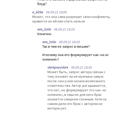
блуд?
e_kirke
06.09.21 18:00
Может, что она сама разрешит свои конфликты,
нравится он ей или спать нельзя
evo_lutio
06.09.21 18:18
Конечно.
evo_lutio
06.09.21 18:19
Так в чем ее запрос в письме?
И почему она его формулирует как
«он не
потянет»
?
vivrepourvivre
06.09.21 18:30
Может быть, запрос автора связан с
тем, позовёт ли её мужчина замуж
после секса или начала возможного
сожительства. Автор догадывается,
что нет, но формулирует это как
«не
потянет»
, в смысле для него брак
окажется слишком сложным. Хотя на
самом деле его брак с автором не
интересует.