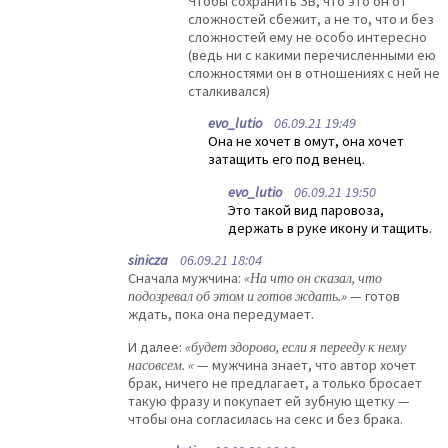
Чтобы сохранить ЗВ, что это он от
сложностей сбежит, а не то, что и без
сложностей ему не особо интересно
(ведь ни с какими перечисленными ею
сложностями он в отношениях с ней не
сталкивался)
evo_lutio
06.09.21 19:49
Она не хочет в омут, она хочет
затащить его под венец.
evo_lutio
06.09.21 19:50
Это такой вид паровоза,
держать в руке икону и тащить.
sinicza
06.09.21 18:04
Сначала мужчина:
«На что он сказал, что
подозревал об этом и готов ждать.»
— готов
ждать, пока она передумает.
И далее:
«будет здорово, если я перееду к нему
насовсем. «
— мужчина знает, что автор хочет
брак, ничего не предлагает, а только бросает
такую фразу и покупает ей зубную щетку —
чтобы она согласилась на секс и без брака.