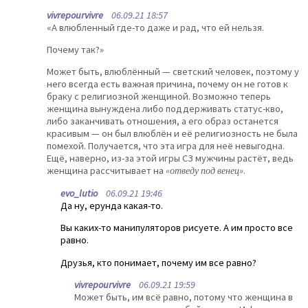
vivrepourvivre
06.09.21 18:57
«А влюбленный где-то даже и рад, что ей нельзя.
Почему так?»
Может быть, влюблённый — светский человек, поэтому у
него всегда есть важная причина, почему он не готов к
браку с религиозной женщиной. Возможно теперь
женщина вынуждена либо поддерживать статус-кво,
либо заканчивать отношения, а его образ останется
красивым — он был влюблён и её религиозность не была
помехой. Получается, что эта игра для неё невыгодна.
Ещё, наверно, из-за этой игры СЗ мужчины растёт, ведь
женщина рассчитывает на
«отведу под венец»
.
evo_lutio
06.09.21 19:46
Да ну, ерунда какая-то.
Вы каких-то манипуляторов рисуете. А им просто все
равно.
Друзья, кто понимает, почему им все равно?
vivrepourvivre
06.09.21 19:59
Может быть, им всё равно, потому что женщина в