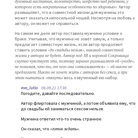
духовный наставник, волонтерство, шефство над ребенком, у
которого есть некритичные особенности по здоровью»
. Автор
размышляет, что в совместной жизни для мужчины это
может оказаться непосильной ношей. Несмотря на любовь к
автору, он может не справиться.
На самом же деле автор поставила мужчине условие о
браке. Учитывая, что мужчина не зовёт замуж, а только
предлагает совместную жизнь, если автор продолжит
ставить условие
«до свадьбы нельзя», никакой совместной
жизни у автора не будет. Автор под ЗВ и короной Сокровища
смутно чувствует это, поэтому заранее размышляет об «уходе»,
не понимая, что то, от чего она «отказывается» — ей никто не
предлагает. Никто не хочет жить с автором без секса, и при
этом пытаться «тянуть»
весь озвученный ею набор.
evo_lutio
06.09.21 17:36
Погодите, давайте последовательно.
Автор флиртовала с мужчиной, а потом объявила ему, что
до свадьбы ей заниматься сексом нельзя.
Мужчина ответил что-то очень странное.
Он сказал, что
«готов ждать»
.