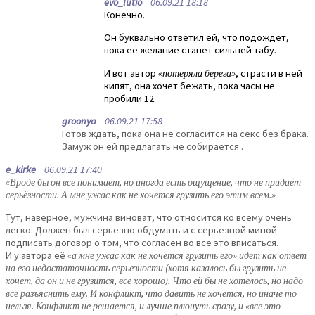
evo_lutio
06.09.21 18:18
Конечно.
Он буквально ответил ей, что подождет,
пока ее желание станет сильней табу.
И вот автор
«потеряла берега»
, страсти в ней
кипят, она хочет бежать, пока часы не
пробили 12.
groonya
06.09.21 17:58
Готов ждать, пока она не согласится на секс без брака.
Замуж он ей предлагать не собирается .
e_kirke
06.09.21 17:40
«Вроде бы он все понимает, но иногда есть ощущение, что не придаёт
серьёзности. А мне ужас как не хочется грузить его этим всем.»
Тут, наверное, мужчина виноват, что относится ко всему очень
легко. Должен был серьезно обдумать и с серьезной миной
подписать договор о том, что согласен во все это вписаться.
И у автора её
«а мне ужас как не хочется грузить его» идет как ответ
на его недостаточность серьезности (хотя казалось бы грузить не
хочет, да он и не грузится, все хорошо). Что ей бы не хотелось, но надо
все разъяснить ему. И конфликт, что давить не хочется, но иначе то
нельзя. Конфликт не решается, и лучше плюнуть сразу, и «все это