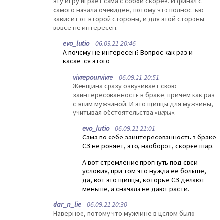
эту игру играет сама с собой скорее. И финал с
самого начала очевиден, потому что полностью
зависит от второй стороны, и для этой стороны
вовсе не интересен.
evo_lutio
06.09.21 20:46
А почему не интересен? Вопрос как раз и
касается этого.
vivrepourvivre
06.09.21 20:51
Женщина сразу озвучивает свою
заинтересованность в браке, причём как раз
с этим мужчиной. И это щипцы для мужчины,
учитывая обстоятельства
«игры»
.
evo_lutio
06.09.21 21:01
Сама по себе заинтересованность в браке
СЗ не роняет, это, наоборот, скорее шар.
А вот стремление прогнуть под свои
условия, при том что нужда ее больше,
да, вот это щипцы, которые СЗ делают
меньше, а сначала не дают расти.
dar_n_lie
06.09.21 20:30
Наверное, потому что мужчине в целом было