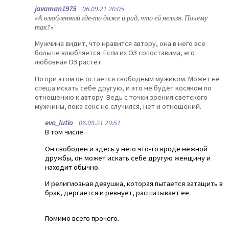
javaman1975
06.09.21 20:05
«А влюбленный где-то даже и рад, что ей нельзя. Почему
так?»
Мужчина видит, что нравится автору, она в него все
больше влюбляется. Если их ОЗ сопоставима, его
любовная ОЗ растет.
Но при этом он остается свободным мужиком. Может не
спеша искать себе другую, и это не будет косяком по
отношению к автору. Ведь с точки зрения светского
мужчины, пока секс не случился, нет и отношений.
evo_lutio
06.09.21 20:51
В том числе.
Он свободен и здесь у него что-то вроде нежной
дружбы, он может искать себе другую женщину и
находит обычно.
И религиозная девушка, которая пытается затащить в
брак, дергается и ревнует, расшатывает ее.
Помимо всего прочего.