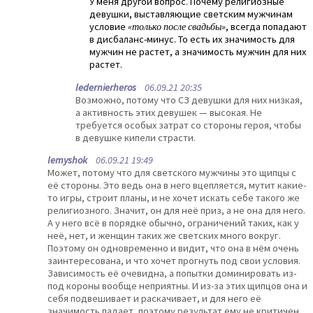
У меня другой вопрос. Почему религиозные
девушки, выставляющие светским мужчинам
условие
«только после свадьбы»
, всегда попадают
в дисбаланс-минус. То есть их значимость для
мужчин не растет, а значимость мужчин для них
растет.
ledernierheros
06.09.21 20:35
Возможно, потому что СЗ девушки для них низкая,
а активность этих девушек — высокая. Не
требуется особых затрат со стороны героя, чтобы
в девушке кипели страсти.
lemyshok
06.09.21 19:49
Может, потому что для светского мужчины это щипцы с
её стороны. Это ведь она в него вцепляется, мутит какие-
то игры, строит планы, и не хочет искать себе такого же
религиозного. Значит, он для неё приз, а не она для него.
А у него всё в порядке обычно, ограничений таких, как у
неё, нет, и женщин таких же светских много вокруг.
Поэтому он одновременно и видит, что она в нём очень
заинтересована, и что хочет прогнуть под свои условия.
Зависимость её очевидна, а попытки доминировать из-
под короны вообще неприятны. И из-за этих щипцов она и
себя подвешивает и раскачивает, и для него её
значимость падает, поэтому результат ему не критичен,