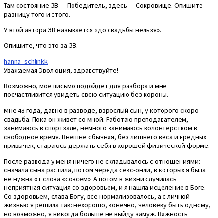
Там состояние ЗВ — Победитель, здесь — Сокровище. Опишите
разницу того и этого.
У этой автора ЗВ называется «до свадьбы нельзя».
Опишите, что это за ЗВ.
hanna_schlinkk
Уважаемая Эволюция, здравствуйте!
Возможно, мое письмо подойдёт для разбора и мне
посчастливится увидеть свою ситуацию без короны.
Мне 43 года, давно в разводе, взрослый сын, у которого скоро
свадьба. Пока он живет со мной. Работаю преподавателем,
занимаюсь в спортзале, немного занимаюсь волонтерством в
свободное время. Внешне обычная, без лишнего веса и вредных
привычек, стараюсь держать себя в хорошей физической форме.
После развода у меня ничего не складывалось с отношениями:
сначала сына растила, потом череда секс-онли, в которых я была
не нужна от слова «совсем». А потом в жизни случилась
неприятная ситуация со здоровьем, и я нашла исцеление в Боге.
Со здоровьем, слава Богу, все нормализовалось, а с личной
жизнью я решила так: нехорошо, конечно, человеку быть одному,
но возможно, я никогда больше не выйду замуж. Важность