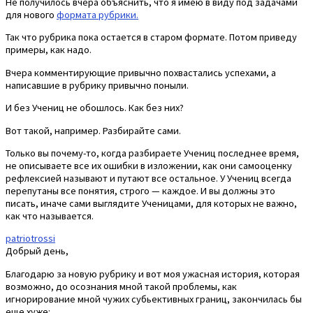
Не получилось вчера объяснить, что я имею в виду под задачами
для нового
формата рубрики.
Так что рубрика пока остается в старом формате. Потом приведу
примеры, как надо.
Вчера комментирующие привычно похвастались успехами, а
написавшие в рубрику привычно поныли.
И без Учениц не обошлось. Как без них?
Вот такой, например. Разбирайте сами.
Только вы почему-то, когда разбираете Учениц последнее время,
не описываете все их ошибки в изложении, как они самооценку
рефлексией называют и путают все остальное. У Учениц всегда
перепутаны все понятия, строго — каждое. И вы должны это
писать, иначе сами выглядите Ученицами, для которых не важно,
как что называется.
patriotrossi
Добрый день,
Благодарю за новую рубрику и вот моя ужасная история, которая
возможно, до осознания мной такой проблемы, как
игнорирование мной чужих субьективных границ, закончилась бы
еще хуже: