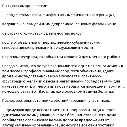
Попытка саморефлексии:
— вроде весьма плохие инфантильные личностные»границы»,
ведущие к очень длинным депресивно- ленивым фазам жизни
от страха столкнуться с реальностью вокруг
после отрезвления от периодических субманических
гиперактивных прилипаний к окружающим людям
и прочим ресурсам, как обьектам «золотой для моего эго рыбки»
Всегда считал, что ресурс экономики это одна из немногих моих в
том числе и профессиональных опор, хотя обьективно, (даже
вроде и наследственно) весьма скуповат и практикую
фрустрацию желаний с весьма негативными последствиями для
качества жизни, от чего и пытаюсь избавится последние пару лет с
помощью статей от Вас и так же в основном Вадима Зеланда.
Последовательность моих действий и реакция участников:
— домуправ вроде всегда и меня игнорировал и когда я через
дигитальную коммуникацию через большинство нашего домо-
сообщества организовал весьма дорогие предложения от
альтернативных кровельщиков, домоуправ все-таки поставил