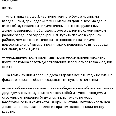
Факты:
— мне, наряду с еще 5, частично немного более крупными
владельцами, принадлежит минимальная доля в, весьма давно
плохо обслуживаемом видимо очень плотно загруженным
домоуправленцем, небольшом доме в одном не самом плохом
районе западного города (решили купить плохое в хорошем
районе, чем хорошее в плохом в основном из-за видимо
подсознательной временности такого решения. Хотя переезды
ненавижу в принципе)…
— неожиданно после пары типа тропических ливней массивно
протекла крыша вплоть до затопления навесного потолка и одной
стены
— на темах крыши и вообще дома старался все эти годы не сильно
фиксироваться, чтобы не создавать не нужного негатива
— разнообразные законы/ права вообщем вроде абсолютно чужих
друг другу домовладельцев между собой и к управляющему и
страховые отношения буду упоминать только по мере
необходимости в контексте. За крыши, стены, потолки- полы все
домовладельцы платят вместе с правом голоса по количеству
квартир