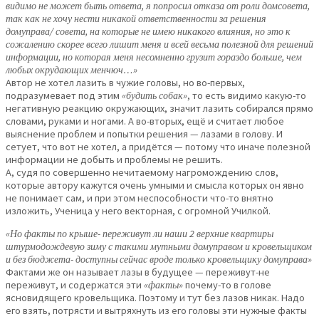
видимо не может быть ответа, я попросил отказа от роли домсовета,
так как не хочу нести никакой ответственности за решения
домуправа/ совета, на которые не имею никакого влияния, но это к
сожалению скорее всего лишит меня и всей весьма полезной для решений
информации, но которая меня несомненно грузит гораздо больше, чем
любых окрудающих менчюч…»
Автор не хотел лазить в чужие головы, но во-первых,
подразумевает под этим
«будить собак»
, то есть видимо какую-то
негативную реакцию окружающих, значит лазить собирался прямо
словами, руками и ногами. А во-вторых, ещё и считает любое
выяснение проблем и попытки решения — лазами в голову. И
сетует, что вот не хотел, а придётся — потому что иначе полезной
информации не добыть и проблемы не решить.
А, судя по совершенно нечитаемому нагромождению слов,
которые автору кажутся очень умными и смысла которых он явно
не понимает сам, и при этом неспособности что-то внятно
изложить, Ученица у него векторная, с огромной Училкой.
«Но факты по крыше- переживут ли наши 2 верхние квартиры
штурмодождевую зиму с такими мутными домуправом и кровельщиком
и без бюджета- доступны сейчас вроде только кровельщику домуправа»
Фактами же он называет лазы в будущее — переживут-не
переживут, и содержатся эти
«факты»
почему-то в голове
ясновидящего кровельщика. Поэтому и тут без лазов никак. Надо
его взять, потрясти и вытряхнуть из его головы эти нужные факты