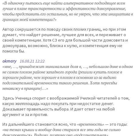
«В одиночку пытаюсь еще найти альтернативное подходящее всем
лучше в плане транспаретности и эффективности домоуправление,
чтобы представить его остальным, но не уверен, что эта инициатива в
границах моей компетенции?»
Автор сокрушается по поводу своих плохих границ, но при этом
думает, что найдет решение, лучшее для всех, и переживает о
своей компетенции. Хотя СЗ его для большой части домсовета и
домоуправа, возможно, близка к нулю, и компетенция ему не
помогла бы.
okmary
16.08.21 12:22
«мне, …, принадлежит минимальная доля в, …, небольшом доме в одном
не самом плохом районе западного города (решили купить плохое в
хорошем районе, чем хорошее в плохом в основном из-за видимо
подсознательной временности такого решения. Хотя переезды
ненавижу в принципе)…»
Здесь Ученица спорит с воображаемой Училкой читателей о том,
какую жилплощадь надо покупать при недостатке денег.
Доказывает правильность выбора. И дает ответ на любой
аргумент и за и против.
Из дальнейшего становится ясно, что
«временность»
— это годы:
«на темах крыши и вообще дома старался все эти годы не сильно
фиксироваться». Видимо, поэтому она «подсознательная»
.