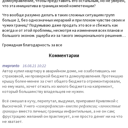
домоуправление, чтобы представить его остальным, но не уверен,
что эта инициатива в границах моей компетенции?
Что вообще разумно делать в таких сложных ситуациях групп
больше 2, без однозначных иерархий и при плохом чувстве своих и
чужих границ? Подумываю даже продать это все и сбежать как
всегда и от этой проблемы, несмотря на изменения всех планов и
большого эконом. ущерба из-за такого эмоционального решения…
Громадная благодарность за все
Комментарии
mepronto
16.08.21 10:22
Автор купил квартиру в аварийном доме, не озаботившись ни
страховкой, ни проверкой бюджета домоуправления. Протекшую
крышу более-менее за счет общего бюджета отремонтировали,
но ему мало, хочет отжать из хилого бюджета на капремонт,
который большинству владельцев не нужен.
Всё смешал в кучу, перепутал, выдумал, приправил Кривлякой с
Выскочкой. У него
«саморефлексия» вместо рефлексии; «личностные
границы»
вместо личных; границы инфантильные, а не он сам;
фрустрацию желаний он практикует, а не просто денег ни на что
не хватает.