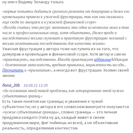
ну или к Вадиму Зеланду только.
«первые попытки добиться срочного ремонта от домуправа и даже его
кровельщика привели к ужасной фрустрации, так как они оказались
еще сюдя по эмоциям и в ужасной финансовой ссоре»
«Всегда считал, что ресурс экономики это одна из немногих моих в том
числе и профессиональных опор, хотя обьективно, (даже вроде и
наследственно) весьма скуповат и практикую фрустрацию желаний с
весьма негативными последствиями для качества жизни»
Ужасная фрустрация у автора тоже наступила из-за того, что
домуправ и кровельщик в финансовой ссоре. Хотя автор и сам их
«практикует», наследственно. Иногда практикует
аддикции
Аддикция
– болезненная зависимость, вредная привычка, зацикленность на одн...
Прочитать
и «прилипания»
, а иногда вот фрустрации. Хозяин своей
жизни.
fiona_20b
16.08.21 11:35
«до осознания мной такой проблемы, как игнорирование мной чужих
субьективных границ,»
Есть такие понятия как границы; и уважение к чужой
субъектности; но у автора в его словесном винегрете получаются
«чужие субъективные границы»
, словно границы — это личная
придумка каждого (типа ну да, каждый живет в своем
придуманном мире, фиг поймешь их всех), а не объективная
реальность, определяемая контекстом.