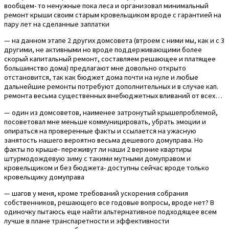
вообщем- то ненужные пока леса и организовал минимальный
ремонт крыши своим старым кровельщиком вроде с гарантией на
пару лет на сделанные заплатки
— на данном этапе 2 других домсовета (втроем с ними мы, как и с 3
другими, не активными но вроде поддерживающими более
скорый капитальный ремонт, составляем решающее и платящее
большинство дома) предлагают мне довольно открыто
отстановится, так как бюджет дома почти на нуле и любые
дальнейшие ремонты потребуют дополнительных и в случае кап.
ремонта весьма существенных внебюджетных вливаний от всех…
— один из домсоветов, наименее затронутый крышепроблемой,
посоветовал мне меньше коммуницировать, убрать эмоции и
опираться на проверенные факты и ссылается на ужасную
занятость нашего вероятно весьма дешевого домуправа. Но
факты по крыше- переживут ли наши 2 верхние квартиры
штурмодождевую зиму с такими мутными домуправом и
кровельщиком и без бюджета- доступны сейчас вроде только
кровельщику домуправа
— шагов у меня, кроме требований ускорения собрания
собственников, решающего все годовые вопросы, вроде нет? В
одиночку пытаюсь еще найти альтернативное подходящее всем
лучше в плане транспаретности и эффективности