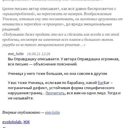
Целое письмо автор описывает, как всё давно беспросветно с
«крышепроблемой», но переезжать не намерен. Воображаемым
Училкам, готовым ему это посоветовать, он заготовил аргументы от
ненависти к переездам «в принципе»
, до вреда эмоциональных
решений:
«Подумываю даже продать это все и сбежать как всегда и от этой
проблемы, несмотря на изменения всех планов и большого эконом.
ущерба из-за такого эмоционального решения…»
evo_lutio
16.08.21 12:26
Вы Оправдашку описываете. У автора Оправдашка огромная,
все письмо — объяснение пояснений.
Ученица у него тоже большая, но она совсем в другом.
У вас тоже Ученица, если вам по барабану, какой
баг
Баг –
пограничный дефект, устойчивая форма специфического
нарушения границ...
Прочитать
, все вам на одно лицо. Тогда и
не называйте.
Впервые опубликовано —
evo-lutio
evolutiolab
,
ЖЖ
Post
←