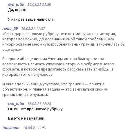
evo_lutio
16.08.21 11:50
Да, верно.
Я как раз выше написала.
roma_59
16.08.21 11:37
«Благодарю за новую рубрику не и вот моя ужасная история,
которая возможно, до осознания мной такой проблемы, как
игнорирование мной чужих субьективных границ, закончилась бы
еще хуже».
В первом абзаце письма Ученица автора благодарит за
возможность написать ужасную историю в рубрику в новом
формате, в котором предлагалось рассказывать эпизоды, в
которых что-то получилось.
И ещё здесь Ученица упустила, что границы — понятие
объективное, и главная задача — это заниматься своими
границами, а не чужими.
evo_lutio
16.08.21 12:28
Он пишет про новую рубрику.
Вы это не заметили.
taushana
16.08.21 11:51