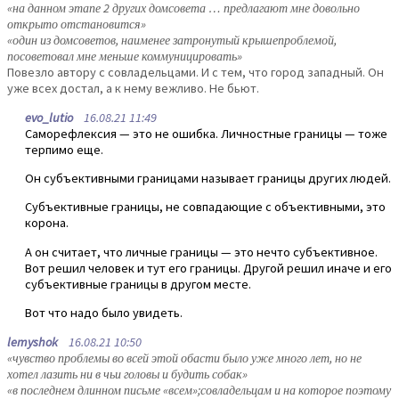
«на данном этапе 2 других домсовета … предлагают мне довольно
открыто отстановится»
«один из домсоветов, наименее затронутый крышепроблемой,
посоветовал мне меньше коммуницировать»
Повезло автору с совладельцами. И с тем, что город западный. Он
уже всех достал, а к нему вежливо. Не бьют.
evo_lutio
16.08.21 11:49
Саморефлексия — это не ошибка. Личностные границы — тоже
терпимо еще.
Он субъективными границами называет границы других людей.
Субъективные границы, не совпадающие с объективными, это
корона.
А он считает, что личные границы — это нечто субъективное.
Вот решил человек и тут его границы. Другой решил иначе и его
субъективные границы в другом месте.
Вот что надо было увидеть.
lemyshok
16.08.21 10:50
«чувство проблемы во всей этой обасти было уже много лет, но не
хотел лазить ни в чьи головы и будить собак»
«в последнем длинном письме «всем»;совладельцам и на которое поэтому