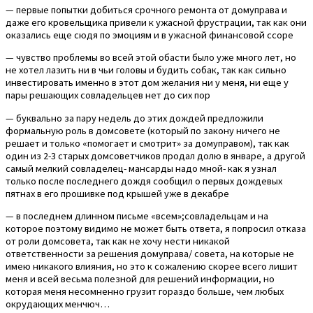
— первые попытки добиться срочного ремонта от домуправа и
даже его кровельщика привели к ужасной фрустрации, так как они
оказались еще сюдя по эмоциям и в ужасной финансовой ссоре
— чувство проблемы во всей этой обасти было уже много лет, но
не хотел лазить ни в чьи головы и будить собак, так как сильно
инвестировать именно в этот дом желания ни у меня, ни еще у
пары решающих совладельцев нет до сих пор
— буквально за пару недель до этих дождей предложили
формальную роль в домсовете (который по закону ничего не
решает и только «помогает и смотрит» за домуправом), так как
один из 2-3 старых домсоветчиков продал долю в январе, а другой
самый мелкий совладелец- мансарды надо мной- как я узнал
только после последнего дождя сообщил о первых дождевых
пятнах в его прошивке под крышей уже в декабре
— в последнем длинном письме «всем»;совладельцам и на
которое поэтому видимо не может быть ответа, я попросил отказа
от роли домсовета, так как не хочу нести никакой
ответственности за решения домуправа/ совета, на которые не
имею никакого влияния, но это к сожалению скорее всего лишит
меня и всей весьма полезной для решений информации, но
которая меня несомненно грузит гораздо больше, чем любых
окрудающих менчюч…