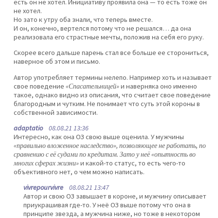
есть он не хотел. Инициативу проявила она — то есть тоже он
не хотел.
Но зато к утру оба знали, что теперь вместе.
И он, конечно, вертелся потому что не решался… да она
реализовала его страстные мечты, положив на себя его руку.
Скорее всего дальше парень стал все больше ее сторониться,
наверное об этом и письмо.
Автор употребляет термины нелепо. Например хоть и называет
свое поведение
«Спасательницей»
и наверняка оно именно
такое, однако видно из описания, что считает свое поведение
благородным и чутким. Не понимает что суть этой короны в
собственной зависимости.
adaptatio
08.08.21 13:36
Интересно, как она ОЗ свою выше оценила. У мужчины
«правильно вложенное наследство», позволяющее не работать, по
сравнению с её судами по кредитам. Зато у неё «опытность во
многих сферах жизни»
и какой-то статус, то есть чего-то
объективного нет, о чем можно написать.
vivrepourvivre
08.08.21 13:47
Автор и свою ОЗ завышает в короне, и мужчину описывает
приукрашивая где-то. У неё ОЗ выше потому что она в
принципе звезда, а мужчина ниже, но тоже в некотором