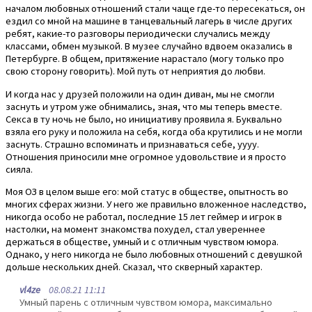
началом любовных отношений стали чаще где-то пересекаться, он
ездил со мной на машине в танцевальный лагерь в числе других
ребят, какие-то разговоры периодически случались между
классами, обмен музыкой. В музее случайно вдвоем оказались в
Петербурге. В общем, притяжение нарастало (могу только про
свою сторону говорить). Мой путь от неприятия до любви.
И когда нас у друзей положили на один диван, мы не смогли
заснуть и утром уже обнимались, зная, что мы теперь вместе.
Секса в ту ночь не было, но инициативу проявила я. Буквально
взяла его руку и положила на себя, когда оба крутились и не могли
заснуть. Страшно вспоминать и признаваться себе, уууу.
Отношения приносили мне огромное удовольствие и я просто
сияла.
Моя ОЗ в целом выше его: мой статус в обществе, опытность во
многих сферах жизни. У него же правильно вложенное наследство,
никогда особо не работал, последние 15 лет геймер и игрок в
настолки, на момент знакомства похудел, стал увереннее
держаться в обществе, умный и с отличным чувством юмора.
Однако, у него никогда не было любовных отношений с девушкой
дольше нескольких дней. Сказал, что скверный характер.
vl4ze
08.08.21 11:11
Умный парень с отличным чувством юмора, максимально