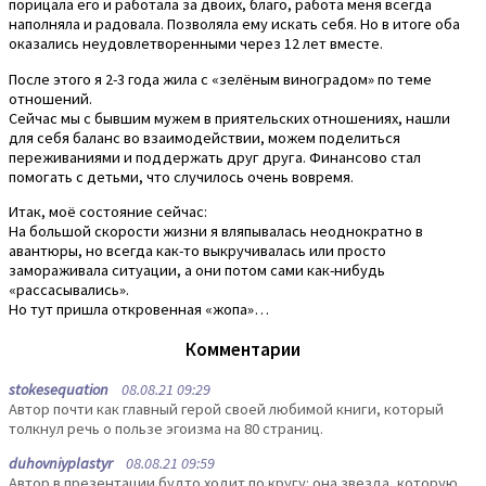
порицала его и работала за двоих, благо, работа меня всегда
наполняла и радовала. Позволяла ему искать себя. Но в итоге оба
оказались неудовлетворенными через 12 лет вместе.
После этого я 2-3 года жила с «зелёным виноградом» по теме
отношений.
Сейчас мы с бывшим мужем в приятельских отношениях, нашли
для себя баланс во взаимодействии, можем поделиться
переживаниями и поддержать друг друга. Финансово стал
помогать с детьми, что случилось очень вовремя.
Итак, моё состояние сейчас:
На большой скорости жизни я вляпывалась неоднократно в
авантюры, но всегда как-то выкручивалась или просто
замораживала ситуации, а они потом сами как-нибудь
«рассасывались».
Но тут пришла откровенная «жопа»…
Комментарии
stokesequation
08.08.21 09:29
Автор почти как главный герой своей любимой книги, который
толкнул речь о пользе эгоизма на 80 страниц.
duhovniyplastyr
08.08.21 09:59
Автор в презентации будто ходит по кругу: она звезда, которую