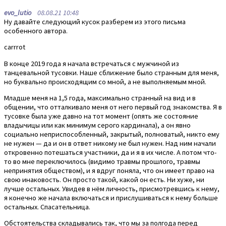
evo_lutio
08.08.21 10:48
Ну давайте следующий кусок разберем из этого письма
особенного автора.
carrrot
В конце 2019 года я начала встречаться с мужчиной из
танцевальной тусовки. Наше сближение было странным для меня,
но буквально происходящим со мной, а не выполняемым мной.
Младше меня на 1,5 года, максимально странный на вид и в
общении, что отталкивало меня от него первый год знакомства. Я в
тусовке была уже давно на тот момент (опять же состояние
владычицы или как минимум серого кардинала), а он явно
социально неприспособленный, закрытый, полноватый, никто ему
не нужен — да и он в ответ никому не был нужен. Над ним начали
откровенно потешаться участники, да и я в их числе. А потом что-
то во мне переключилось (видимо травмы прошлого, травмы
непринятия обществом), и я вдруг поняла, что он имеет право на
свою инаковость. Он просто такой, какой он есть. Ни хуже, ни
лучше остальных. Увидев в нём личность, присмотревшись к нему,
я конечно же начала включаться и прислушиваться к нему больше
остальных. Спасательница.
Обстоятельства складывались так, что мы за полгода перед