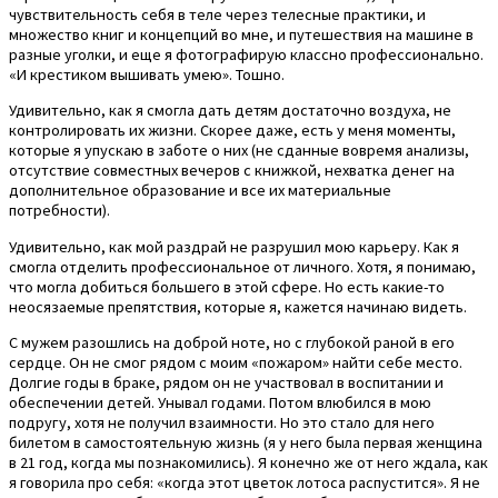
чувствительность себя в теле через телесные практики, и
множество книг и концепций во мне, и путешествия на машине в
разные уголки, и еще я фотографирую классно профессионально.
«И крестиком вышивать умею». Тошно.
Удивительно, как я смогла дать детям достаточно воздуха, не
контролировать их жизни. Скорее даже, есть у меня моменты,
которые я упускаю в заботе о них (не сданные вовремя анализы,
отсутствие совместных вечеров с книжкой, нехватка денег на
дополнительное образование и все их материальные
потребности).
Удивительно, как мой раздрай не разрушил мою карьеру. Как я
смогла отделить профессиональное от личного. Хотя, я понимаю,
что могла добиться большего в этой сфере. Но есть какие-то
неосязаемые препятствия, которые я, кажется начинаю видеть.
С мужем разошлись на доброй ноте, но с глубокой раной в его
сердце. Он не смог рядом с моим «пожаром» найти себе место.
Долгие годы в браке, рядом он не участвовал в воспитании и
обеспечении детей. Унывал годами. Потом влюбился в мою
подругу, хотя не получил взаимности. Но это стало для него
билетом в самостоятельную жизнь (я у него была первая женщина
в 21 год, когда мы познакомились). Я конечно же от него ждала, как
я говорила про себя: «когда этот цветок лотоса распустится». Я не