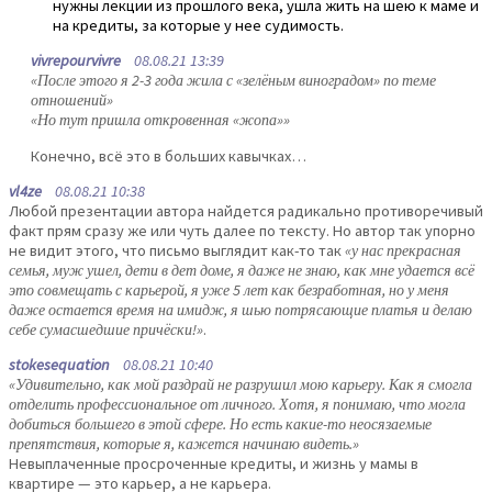
нужны лекции из прошлого века, ушла жить на шею к маме и
на кредиты, за которые у нее судимость.
vivrepourvivre
08.08.21 13:39
«После этого я 2-3 года жила с «зелёным виноградом» по теме
отношений»
«Но тут пришла откровенная «жопа»»
Конечно, всё это в больших кавычках…
vl4ze
08.08.21 10:38
Любой презентации автора найдется радикально противоречивый
факт прям сразу же или чуть далее по тексту. Но автор так упорно
не видит этого, что письмо выглядит как-то так
«у нас прекрасная
семья, муж ушел, дети в дет доме, я даже не знаю, как мне удается всё
это совмещать с карьерой, я уже 5 лет как безработная, но у меня
даже остается время на имидж, я шью потрясающие платья и делаю
себе сумасшедшие причёски!»
.
stokesequation
08.08.21 10:40
«Удивительно, как мой раздрай не разрушил мою карьеру. Как я смогла
отделить профессиональное от личного. Хотя, я понимаю, что могла
добиться большего в этой сфере. Но есть какие-то неосязаемые
препятствия, которые я, кажется начинаю видеть.»
Невыплаченные просроченные кредиты, и жизнь у мамы в
квартире — это карьер, а не карьера.