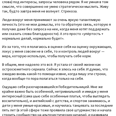
слова) под интересы, запросы человека рядом. Я не умная в том
смысле, что совершенно не умею стратегически мыслить. Живу
так, будто завтра меня не волнует. Стрекоза.
Люди вокруг меня принимают за очень яркую талантливую
личность (это не мои домыслы, это та обратную связь, которую я
получаю даже без запроса на нее, когда меня хотят поддержать
или сказать слова благодарности). А это просто «упёртость +
нормально делай, нормально будет».
Из-за того, что я полагаюсь в оценке себя на оценку окружающих,
локус у меня совсем не в себе, то и контроль людей вокруг —
мера, которую использую, чтобы получать себе корм.
В общем, мне надоело это всё. Я устала от своей жизни как
остросюжетного сериала. Сейчас я злюсь на себя. И думаю, что
ожидаю вновь какой-то помощи извне, когда пишу эти строки,
когда вообще-то пора полагаться только на себя.
Ощущаю себя разочаровавшейся Победительницей. Мне же
крайне важно быть особенной, нетривиальной: и имидж у меня
интересный (сама шью себе особенные платья, чтобы выглядеть
восхитительно), и английский с детства, и спортом занимаюсь, и
дети у меня умные-красивые, и научилась танцевать за последние
пять лет (в этой сфере тоже проявила своё штурманство и начала
строить сообщество на альтруистических началах), и развивала