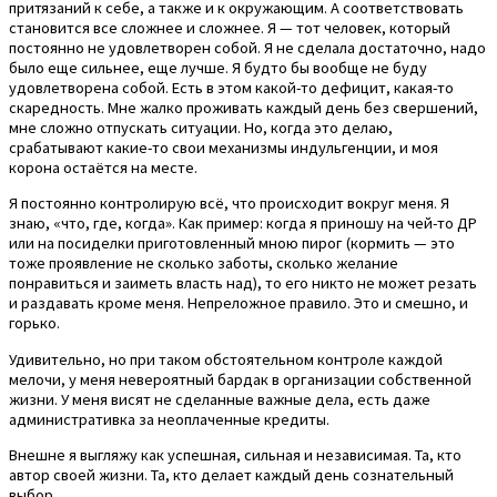
притязаний к себе, а также и к окружающим. А соответствовать
становится все сложнее и сложнее. Я — тот человек, который
постоянно не удовлетворен собой. Я не сделала достаточно, надо
было еще сильнее, еще лучше. Я будто бы вообще не буду
удовлетворена собой. Есть в этом какой-то дефицит, какая-то
скаредность. Мне жалко проживать каждый день без свершений,
мне сложно отпускать ситуации. Но, когда это делаю,
срабатывают какие-то свои механизмы индульгенции, и моя
корона остаётся на месте.
Я постоянно контролирую всё, что происходит вокруг меня. Я
знаю, «что, где, когда». Как пример: когда я приношу на чей-то ДР
или на посиделки приготовленный мною пирог (кормить — это
тоже проявление не сколько заботы, сколько желание
понравиться и заиметь власть над), то его никто не может резать
и раздавать кроме меня. Непреложное правило. Это и смешно, и
горько.
Удивительно, но при таком обстоятельном контроле каждой
мелочи, у меня невероятный бардак в организации собственной
жизни. У меня висят не сделанные важные дела, есть даже
административка за неоплаченные кредиты.
Внешне я выгляжу как успешная, сильная и независимая. Та, кто
автор своей жизни. Та, кто делает каждый день сознательный
выбор.