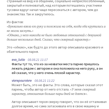
странный на вид и в общении, социально неприспособленный,
закрытый и полноватый, над которым потешались участники
тусовки вдруг начал чаще пересекаться с автором, чем до
знакомства. Так и закрутилось.
Из фактов:
«Буквально взяла его руку и положила на себя, когда оба крутились и
не могли заснуть.»
«Однако, у него никогда не было любовных отношений с девушкой
дольше нескольких дней. Сказал, что скверный характер.»
Это
«однако»
, как будто до этого автор описывала красивого и
обаятельного парня.
evo_lutio
08.08.21 11:17
Факты тут то, что из-за нехватки места парню пришлось
лежать рядом с автором и она положила на него руку, а он
ей сказал, что у него очень плохой характер.
vivrepourvivre
08.08.21 11:22
Может быть, это не факты. Это слова, которые сказал этот
парень, чтобы автор от него отстала.
«У меня скверный
характер, отношения больше пары дней не длятся»
.
Автор описывает героя сверху говорит, что он её отталкивал
долгое время, но сама затаскивала его в свою машину и