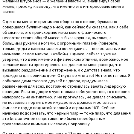
желании штурманов — о желании власти. И, анализируя свою
жизнь, прихожу к выводу, что именно это интересовало меня в
жизни.
С детства меня не принимало общество в школе, буквально
совершался буллинг надо мной, как сейчас бы сказали. Как я себе
объясняла, это происходило из-за моего физического
несоответствия общей массе: я была крупная, высокая, с
большими руками и ногами, с огромными глазами (поверьте,
только деды и папины коллеги восхищались — все остальные же
называли, самое мягкое, «жабой»). Однако, сейчас я уже не
уверена, что дело именно в физическом отличии, возможно, моё
желание власти простиралось так далеко за мои границы, что
вызывало раздражение и отторжение. Я с детства знала, что
«рождена для великих дел». Откуда во мне это? Нет ответа пока. Я
собирала дома тусовки друзей из двора, придумывала
развлечения для всех, постоянно стремилась занять лидерскую
позицию. Если во дворе я чувствовала себя уверенно, то в школе я
напоролось на антипатию. И не прогнулась, не давала списывать,
не позволяла портить мое имущество, дралась и осталась в
финале с гордо поднятой головой и огромным ЧСВ. Сейчас
начинаю подозревать, что черный пиар — тоже пиар, что для меня
это бесконечное сопротивление было своеобразным
привлечением внимания к своему Сокровищу.
Отец рано умер и мне пришлось в 13 выполнять многие его