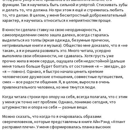
функции. Так я научилась быть сильной и упёртой. Стискивать зубы
и делать то, что должна. Но при этом я ещё и стремилась любить
то, что делаю. В целом, у меня бесхитростный доброжелательный
характер, я научилась относиться к неприятностям проще.
В юности сделала ставку на свою неординарность, в
самоопределении смело зашла далеко, всегда старалась
выделиться из толпы (яркая одежда, безумные прически,
нетривиальные книги и музыка). Общество мне доказало, что я «не
такая», а я и решила развивать это. Много читала, усердно
выполняла свои обязанности, не сдавалась. Хотя грусть уже
прочно жила в моем сердце, ощущала себя недостойной (дальше
меня только больше будет болтать от состояния «я — звезда», до
«я — говно»). Однако, я быстро начала ценить крепкие
человеческие дружеские отношения, совместные путешествия,
смех — все радости общения. Я, в целом, выросла в очень
привлекательного человека, ко мне тянутся люди.
Когда читала строки про опору на себя, всегда полагала, что с этим
у меня уж точно нет проблем. Однако, понимаю сегодня, что
штурманство и опора на себя — разные вещи.
Можно сказать, что когда-то я очаровалась образами
сверхчеловеков, которые представлены в книге Айн Рэнд «Атлант
расправил плечи». У меня сформировалась планка высоких