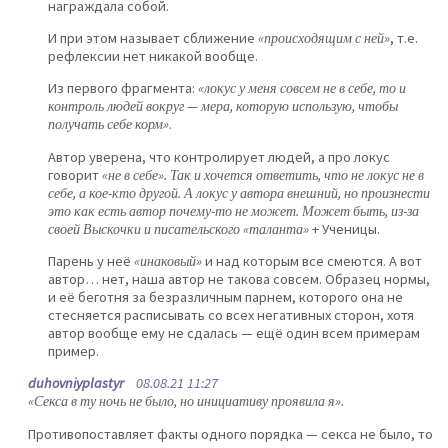
награждала собой.
И при этом называет сближение
«происходящим с ней»
, т.е.
рефлексии нет никакой вообще.
Из первого фрагмента:
«локус у меня совсем не в себе, то и
контроль людей вокруг — мера, которую использую, чтобы
получать себе корм»
.
Автор уверена, что контролирует людей, а про локус
говорит
«не в себе». Так и хочется ответить, что не локус не в
себе, а кое-кто другой. А локус у автора внешний, но произнести
это как есть автор почему-то не может. Может быть, из-за
своей Выскочки и писательского «таланта»
+ Ученицы.
Парень у неё
«инаковый»
и над которым все смеются. А вот
автор… нет, наша автор не такова совсем. Образец нормы,
и её беготня за безразличным парнем, которого она не
стесняется расписывать со всех негативных сторон, хотя
автор вообще ему не сдалась — ещё один всем примерам
пример.
duhovniyplastyr
08.08.21 11:27
«Секса в ту ночь не было, но инициативу проявила я»
.
Противопоставляет факты одного порядка — секса не было, то