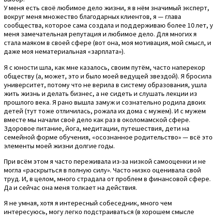
У меня есть своё любимое дело жизни, я в нём значимый эксперт,
вокруг меня множество благодарных клиентов, я — глава
сообщества, которое сама создала и поддерживаю более 10 лет, у
меня замечательная репутация и любимое дело. Для многих я
стала маяком в своей сфере (вот она, моя мотивация, мой смысл, и
даже моя нематериальная «зарплата»).
Я с юности шла, как мне казалось, своим путём, часто наперекор
обществу (а, может, это и было моей ведущей звездой). Я бросила
университет, потому что не верила в систему образования, ушла
жить жизнь и делать бизнес, а не сидеть и слушать лекции из
прошлого века. Я рано вышла замуж и сознательно родила двоих
детей (тут тоже отличилась, рожала их дома с мужем). И с мужем
вместе мы начали своё дело как раз в околомамской сфере.
Здоровое питание, йога, медитации, путешествия, дети на
семейной форме обучения, «осознанное родительство» — всё это
элементы моей жизни долгие годы.
При всём этом я часто переживала из-за низкой самооценки и не
могла «раскрыться в полную силу». Часто низко оценивала свой
труд. И, в целом, много страдала от проблем в финансовой сфере.
Да и сейчас она меня толкает на действия.
Я не умная, хотя я интересный собеседник, много чем
интересуюсь, могу легко подстраиваться (в хорошем смысле