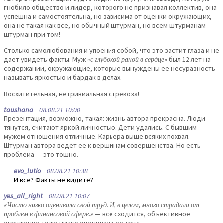
гнобило общество и лидер, которого не признавал коллектив, она
успешна и самостоятельна, но зависима от оценки окружающих,
она не такая как все, но обычный штурман, но всем штурманам
штурман при том!
Столько самолюбования и упоения собой, что это застит глаза и не
дает увидеть факты. Муж
«с глубокой раной в сердце»
был 12 лет на
содержании, окружающие, которые вынуждены ее несуразность
называть яркостью и бардак в делах.
Восхитительная, нетривиальная стрекоза!
taushana
08.08.21 10:00
Презентация, возможно, такая: жизнь автора прекрасна. Люди
тянутся, считают яркой личностью. Дети удались. С бывшим
мужем отношения отличные. Карьера выше всяких похвал.
Штурман автора ведет ее к вершинам совершенства. Но есть
проблеиа — это тошно.
evo_lutio
08.08.21 10:38
И все? Факты не видите?
yes_all_right
08.08.21 10:07
«Часто низко оценивала свой труд. И, в целом, много страдала от
проблем в финансовой сфере.»
— все сходится, объективное
окружение тоже низко оценивало ее труд.