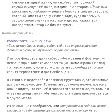
смысле завидный жених, не какой-то там прохожий,
случайно уснувший на одном диване с автором.
«Правильно
вложенное наследство»
— решила блеснуть связью с героем,
который живёт на сдачу жилплощади, судя по всему. А
заодно своим знанием того, как надо распоряжаться
наследством. Автор же бизнес-вумен.
Комментарий удален
vivrepourvivre
08.08.21 13:20
«Если не ошибаюсь, автор видит себя, как отражение своих
фантазий о себе, придумывает обратную связь»
У автора фокус всегда на себе, опубликованный фрагмент —
непрекращающаяся самопрезентация, замаскированная под
«историю жизни»
, но вместо фактов автор сообщает только
свои интерпретации и даёт себе оценки.
В жизни она ведёт себя и позиционирует также, это огромные
щипцы к окружающим. Границы автора очень плохие, поэтому
она не видит, что если ей и говорят что-то лестное, то только в
ответ на щипцы, или чтобы она отстала и ушла презентоваться
в другое место.
Из-за слияния с воображаемыми
«очарованными людьми» автор
смотрит на себя глазами других людей, описывает как бы со