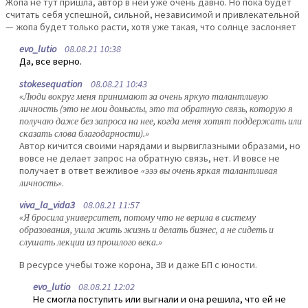
Жопа не тут пришла, автор в ней уже очень давно. Но пока будет
считать себя успешной, сильной, независимой и привлекательной
— жопа будет только расти, хотя уже такая, что солнце заслоняет
evo_lutio
08.08.21 10:38
Да, все верно.
stokesequation
08.08.21 10:43
«Люди вокруг меня принимают за очень яркую талантливую
личность (это не мои домыслы, это та обратную связь, которую я
получаю даже без запроса на нее, когда меня хотят поддержать или
сказать слова благодарности).»
Автор кичится своими нарядами и вырвиглазными образами, но
вовсе не делает запрос на обратную связь, нет. И вовсе не
получает в ответ вежливое
«эээ вы очень яркая талантливая
личность»
.
viva_la_vida3
08.08.21 11:57
«Я бросила университет, потому что не верила в систему
образования, ушла жить жизнь и делать бизнес, а не сидеть и
слушать лекции из прошлого века.»
В ресурсе учебы тоже корона, ЗВ и даже БП с юности.
evo_lutio
08.08.21 12:02
Не смогла поступить или выгнали и она решила, что ей не