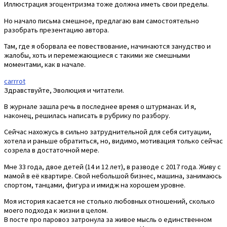
Иллюстрация эгоцентризма тоже должна иметь свои пределы.
Но начало письма смешное, предлагаю вам самостоятельно
разобрать презентацию автора.
Там, где я оборвала ее повествование, начинаются занудство и
жалобы, хоть и перемежающиеся с такими же смешными
моментами, как в начале.
carrrot
Здравствуйте, Эволюция и читатели.
В журнале зашла речь в последнее время о штурманах. И я,
наконец, решилась написать в рубрику по разбору.
Сейчас нахожусь в сильно затруднительной для себя ситуации,
хотела и раньше обратиться, но, видимо, мотивация только сейчас
созрела в достаточной мере.
Мне 33 года, двое детей (14 и 12 лет), в разводе с 2017 года. Живу с
мамой в её квартире. Свой небольшой бизнес, машина, занимаюсь
спортом, танцами, фигура и имидж на хорошем уровне.
Моя история касается не столько любовных отношений, сколько
моего подхода к жизни в целом.
В посте про паровоз затронула за живое мысль о единственном