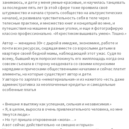
занимаюсь, и дети у меня умные-красивые, и научилась танцевать
за последние пять лет (в этой сфере тоже проявила своё
штурманство и начала строить сообщество на альтруистических
началах), и развивала чувствительность себя в теле через
телесные практики, и множество книг и концепций во мне, и
путешествия на машине в разные уголки, и еще я фотографирую
классно профессионально. «И крестиком вышивать умею». Тошно.»
Автор — женщина 30+ с дырой в имидже, экономике, работе и
почти всех ресурсах, сидящая вместе со взрослыми детьми в
квартире своей бедной мамы, наблюдающей этот ужас. Судя по
всему, бывший муж попросил покинуть его жилплощадь когда она
совсем съехала в сторону неадеквата со своими клоунскими
нарядами и прическами общественными началами и сейчас платит
алименты, на которые существует автор и дети.
У автора-то зарплата «нематериальная» и из нажитого «есть даже
административка за неоплаченные кредиты» и самодельные
особенные платья
« Внешне я выгляжу как успешная, сильная и независимая.»
« Я, в целом, выросла в очень привлекательного человека, ко мне
тянутся люди.»
« Но тут пришла откровенная «жопа»…»
А вот сейчас действительно «и смешно и горько»