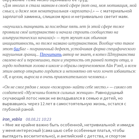
«Для многих я стала маяком в своей сфере (вот она, моя мотивация, мой
смысл, и даже моя нематериальная «зарплата»).»
— с материальной
зарплатой заминка, слишком ярко и нетривиально светит маяк.
«научилась танцевать за последние пять лет (в этой сфере тоже
проявила своё штурманство и начала строить сообщество на
альтруистических началах)» — тут звучит как обычная
инициативность, но тоже названо штурманством. Вообще что такое
этот
баг
Баг – пограничный дефект, устойчивая форма специфического
нарушения границ...
Прочитать
автор не знает, в котел Штурманства
свалено всё и перемешано, там и упертость от ранней потери отца, и
гордо поднятая голова в школе и образы сверхчеловеков Айн Рэнд, и всем
этим автор открыто гордится и непонятно от чего хочет избавиться:
«Я, в целом, выросла в очень привлекательного человека.»
«Он не смог рядом с моим «пожаром» найти себе место.» — сиквел от
создателей «Мужчины боятся сильных женщин»
. Равнодушный
скучающий лотос никак не вкладывался в семью и детей, но
вырвавшись через 12 лет в самостоятельную жизнь, остался с
глубокой раной.
iron_vobla
08.08.21 10:23
« Мне же крайне важно быть особенной, нетривиальной: и имидж
у меня интересный (сама шью себе особенные платья, чтобы
выглядеть восхитительно), и английский с детства, и спортом