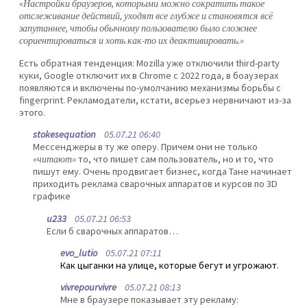
«Настройки браузеров, которыми можно сократить такое
отслеживание действий, уходят все глубже и становятся всё
запутаннее, чтобы обычному пользователю было сложнее
сориентироваться и хоть как-то их деактивировать.»
Есть обратная тенденция: Mozilla уже отключили third-party
куки, Google отключит их в Chrome с 2022 года, в боаузерах
появляются и включены по-умолчанию механизмы борьбы с
fingerprint. Рекламодатели, кстати, всерьез нервничают из-за
этого.
stokesequation
05.07.21 06:40
Мессенджеры в ту же оперу. Причем они не только
«читают»
то, что пишет сам пользователь, но и то, что
пишут ему. Очень продвигает бизнес, когда Тане начинает
приходить реклама сварочных аппаратов и курсов по 3D
графике
u233
05.07.21 06:53
Если б сварочных аппаратов…
evo_lutio
05.07.21 07:11
Как цыганки на улице, которые бегут и угрожают.
vivrepourvivre
05.07.21 08:13
Мне в браузере показывает эту рекламу: