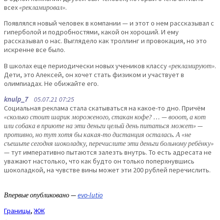
всех
«рекламировал»
.
Появлялся новый человек в компании — и этот о нем рассказывал с
гиперболой и подробностями, какой он хороший. И ему
рассказывал о нас. Выглядело как троллинг и провокация, но это
искренне все было.
В школах еще периодически новых учеников классу
«рекламируют»
.
Дети, это Алексей, он хочет стать физиком и участвует в
олимпиадах. Не обижайте его.
knulp_7
05.07.21 07:25
Социальная реклама стала скатываться на какое-то дно. Причём
«сколько стоит шарик мороженого, стакан кофе? … — вооот, а кот
или собака в приюте на эти деньги целый день питаться может» —
противно, но тут хотя бы какая-то дистанция осталась. А «не
съешьте сегодня шоколадку, перечислите эти деньги больному ребёнку»
— тут императивно пытаются залезть внутрь. То есть адресата не
уважают настолько, что как будто он только поперхнувшись
шоколадкой, на чувстве вины может эти 200 рублей перечислить.
Впервые опубликовано —
evo-lutio
Границы
,
ЖЖ
←