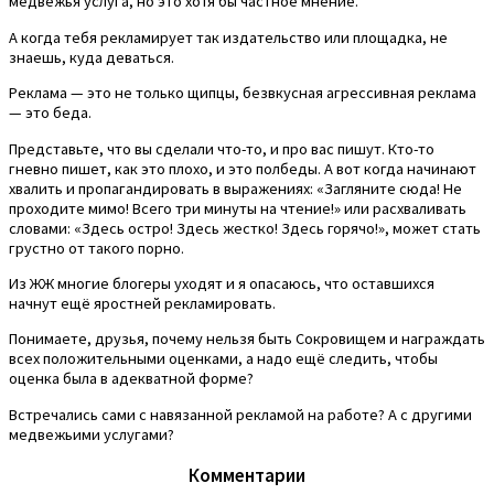
медвежья услуга, но это хотя бы частное мнение.
А когда тебя рекламирует так издательство или площадка, не
знаешь, куда деваться.
Реклама — это не только щипцы, безвкусная агрессивная реклама
— это беда.
Представьте, что вы сделали что-то, и про вас пишут. Кто-то
гневно пишет, как это плохо, и это полбеды. А вот когда начинают
хвалить и пропагандировать в выражениях: «Загляните сюда! Не
проходите мимо! Всего три минуты на чтение!» или расхваливать
словами: «Здесь остро! Здесь жестко! Здесь горячо!», может стать
грустно от такого порно.
Из ЖЖ многие блогеры уходят и я опасаюсь, что оставшихся
начнут ещё яростней рекламировать.
Понимаете, друзья, почему нельзя быть Сокровищем и награждать
всех положительными оценками, а надо ещё следить, чтобы
оценка была в адекватной форме?
Встречались сами с навязанной рекламой на работе? А с другими
медвежьими услугами?
Комментарии