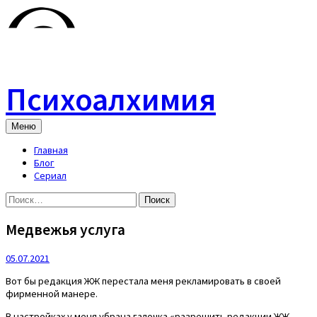
Skip
to
content
Психоалхимия
Меню
Главная
Блог
Сериал
Найти:
Медвежья услуга
05.07.2021
Вот бы редакция ЖЖ перестала меня рекламировать в своей
фирменной манере.
В настройках у меня убрана галочка «разрешить редакции ЖЖ