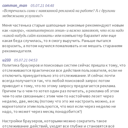
common_man
05.07.21 04:48
«Встречались сами с навязанной рекламой на работе? А с другими
медвежьими услугами?»
Меня частенька старые шапошные знакомые рекомендуют новым
как
«хакера», «компьютерного гения» и важно заявляют, что если надо
«какой-нибудь сайт взломать»
или компьютер барахлит или еще
какая беда случилась, то я смогу выручить. Раньше пытался
возразить, а потом научился помалкивать и не мешать стараниям
рекомендателя.
u233
05.07.21 04:53
Политика браузеров и поисковых систем сейчас пришла к тому, что
отслеживаются практически все действия пользователя, если не
отключить принудительно это отслеживание. И сейчас почти
всегда получается так, что любой поисковой запрос потом
приводит к тому, что по этому запросу предлагается реклама.
Причем ты о чем-то хотел один раз почитать, а реклама об этом
чем-то или связанным с этим чем-то настойчиво лезет через
неделю, две, месяц (потому что это же настроить можно, а и
маркетологи этим пользуются, что мол если через неделю не
надо, то может через месяц понадобится?)
Настройки браузеров, которыми можно сократить такое
отслеживание действий, уходят все глубже и становятся всё