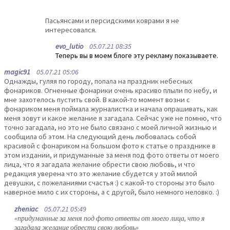
Пасьянсами и персидскими коврами я не
интересовался.
evo_lutio
05.07.21 08:35
Теперь вы в моем блоге эту рекламу показываете.
magic91
05.07.21 05:06
Однажды, гуляя по городу, попала на праздник небесных
фонариков. Огненные фонарики очень красиво плыли по небу, и
мне захотелось пустить свой. В какой-то момент возни с
фонариком меня поймала журналистка и начала опрашивать, как
меня зовут и какое желание я загадала. Сейчас уже не помню, что
точно загадала, но это не было связано с моей личной жизнью и
сообщила об этом. На следующий день любовалась собой
красивой с фонариком на большом фото к статье о празднике в
этом издании, и придуманные за меня под фото ответы от моего
лица, что я загадала желание обрести свою любовь, и что
редакция уверена что это желание сбудется у этой милой
девушки, с пожеланиями счастья :) с какой-то стороны это было
наверное мило с их стороны, а с другой, было немного неловко. :)
zheniac
05.07.21 05:49
«придуманные за меня под фото ответы от моего лица, что я
загадала желание обрести свою любовь»