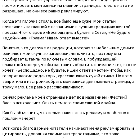
промотировать мои записи на главной странице». То есть я это не
разрешаю , но они все равно рекламируют.
Когда эта галочка стояла, все было ещё хуже. Мои статьи
появлялись на главной с названиями в лучших традициях желтой
прессы. Что-то вроде «Беспощадный булинг а Сети», «Не будьте
«едой»!» или «Травма? Ищем ответ вместе!»
Понятно, что девочке из редакции, которая за небольшие деньги
оживляет мои скучные заголовки, лень читать, поэтому она
подбирает штампы по ключевым словам. В побуждающей
плакатной манере, чтобы заставить обратить внимание тех, кто не
хочет. «Беспощадно, не будьте, ищем ответ вместе!» Чтобы, как
говорят плохие редакторы, «расслюнявить сухой стиль». Но вот я
запретила в настройках брать мои записи для главной страницы, а
толку мало. Все равно расслюнявливают.
Сейчас реклама моей страницы идёт под названием «Жёсткий
блог о психологии». Опять немного своих слюней и хайпа.
Как бы объяснить, что нельзя навязывать рекламу и особенно в
пошлой манере?
Вот когда благодарные читатели начинают меня рекламировать и
цитировать, дополняя своими интерпретациями, это тоже