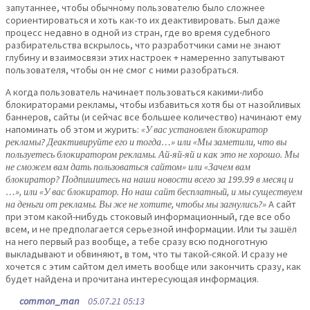
запутаннее, чтобы обычному пользователю было сложнее
сориентироваться и хоть как-то их деактивировать. Был даже
процесс недавно в одной из стран, где во время судебного
разбирательства вскрылось, что разработчики сами не знают
глубину и взаимосвязи этих настроек + намеренно запутывают
пользователя, чтобы он не смог с ними разобраться.
А когда пользователь начинает пользоваться какими-либо
блокираторами рекламы, чтобы избавиться хотя бы от назойливых
баннеров, сайты (и сейчас все большее количество) начинают ему
напоминать об этом и журить:
«У вас установлен блокиратор
рекламы? Деактивируйте его и тогда…» или «Мы заметили, что вы
пользуетесь блокиратором рекламы. Ай-яй-яй и как это не хорошо. Мы
не сможем вам дать пользоваться сайтом» или «Зачем вам
блокиратор? Подпишитесь на наши новости всего за 199.99 в месяц и
…», или «У вас блокиратор. Но наш сайт бесплатный, и мы существуем
на деньги от рекламы. Вы же не хотите, чтобы мы загнулись?»
А сайт
при этом какой-нибудь стоковый информационный, где все обо
всем, и не предполагается серьезной информации. Или ты зашёл
на него первый раз вообще, а тебе сразу всю подноготную
выкладывают и обвиняют, в том, что ты такой-сякой. И сразу не
хочется с этим сайтом дел иметь вообще или закончить сразу, как
будет найдена и прочитана интересующая информация.
common_man
05.07.21 05:13