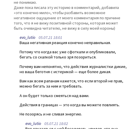
не понимаю.
Даже пока писала эту историю в комментарий, добавила
«это конечно мило», чтобы разбавить возможное
негативное ощущение от моего комментария по причине
того, что я не вижу позитивной стороны, которая может
быть очевидна читателю, не вижу в силу моей короны)
evo_lutio
05.07.21 18:01
Ваша негативная реакция конечно неправильная.
Потому что когда вас уже сфоткали и опубликовали,
бегать со скалкой только зря позориться.
Почему вам непонятно, что действия журналистки дикие,
но ваша беготня с истерикой — еще более дикая.
Вам как всем рапанам кажется, что если второй не прав,
можно бегать за ним и требовать.
А он будет только смеяться над вами.
Действия в границах — это когда вы можете повлиять.
Не позорясь и не сливая энергию.
evo_lutio
05.07.21 18:02
Вот отказаться с ней беседовать, увидев, что она