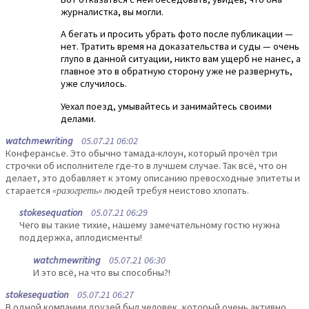
журналистка, вы могли.
А бегать и просить убрать фото после публикации —
нет. Тратить время на доказательства и суды — очень
глупо в данной ситуации, никто вам ущерб не нанес, а
главное это в обратную сторону уже не развернуть,
уже случилось.
Уехал поезд, умывайтесь и занимайтесь своими
делами.
watchmewriting
05.07.21 06:02
Конферансье. Это обычно тамада-клоун, который прочёл три
строчки об исполнителе где-то в лучшем случае. Так всё, что он
делает, это добавляет к этому описанию превосходные эпитеты и
старается
«разогреть»
людей требуя неистово хлопать.
stokesequation
05.07.21 06:29
Чего вы такие тихие, нашему замечательному гостю нужна
поддержка, аплодисменты!
watchmewriting
05.07.21 06:30
И это всё, на что вы способны?!
stokesequation
05.07.21 06:27
В одной компании друзей был человек, который очень активно