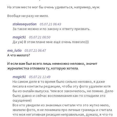
На этом месте мог бы очень удивиться, например, муж.
Вообще ни разу не мило.
stokesequation
05.07.21 06:43
За такое можно и по закону к ответу призвать.
magic91
05.07.21 06:50
Да уж) В этом плане мне ещё очень повезло)))
evo_lutio
05.07.21 06:47
А что милого?
И если вам был всего лишь немножко неловко, значит
журналистка отловила ту, которую хотела.
magic91
05.07.21 11:49
На самом деле в то время было сильно неловко, я даже
писала в контакты редакции, чтобы эту фото удалили хотя
бы из онлайн выпуска. Чем все закончилось, не помню. Дело
было давно и сейчас воспоминания как-то сгладили это
ощущение)
Все кто увидели из знакомых считали что это жутко мило,
хвалили фото, я не понимала про личные границы и считала
что моя негативная реакция неправильная, думала, я что-то