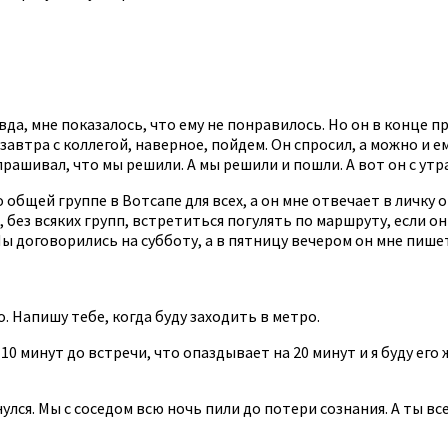
вда, мне показалось, что ему не понравилось. Но он в конце п
езавтра с коллегой, наверное, пойдем. Он спросил, а можно и е
рашивал, что мы решили. А мы решили и пошли. А вот он с утра
о общей группе в Вотсапе для всех, а он мне отвечает в личку 
о, без всяких групп, встретиться погулять по маршруту, если 
Мы договорились на субботу, а в пятницу вечером он мне пише
. Напишу тебе, когда буду заходить в метро.
10 минут до встречи, что опаздывает на 20 минут и я буду его ж
нулся. Мы с соседом всю ночь пили до потери сознания. А ты в