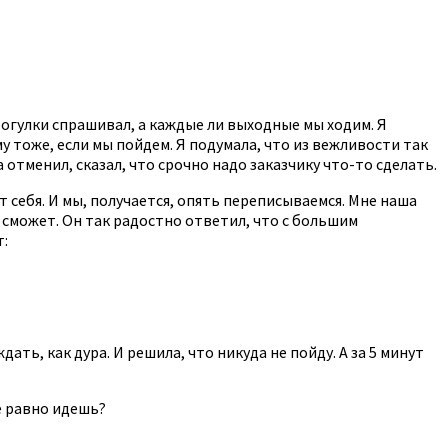
рогулки спрашивал, а каждые ли выходные мы ходим. Я
му тоже, если мы пойдем. Я подумала, что из вежливости так
 отменил, сказал, что срочно надо заказчику что-то сделать.
от себя. И мы, получается, опять переписываемся. Мне наша
он сможет. Он так радостно ответил, что с большим
т:
дать, как дура. И решила, что никуда не пойду. А за 5 минут
се равно идешь?