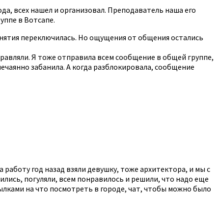
пода, всех нашел и организовал. Преподаватель наша его
руппе в Вотсапе.
занятия переключилась. Но ощущения от общения остались
дравляли. Я тоже отправила всем сообщение в общей группе,
 нечаянно забанила. А когда разблокировала, сообщение
а работу год назад взяли девушку, тоже архитектора, и мы с
ились, погуляли, всем понравилось и решили, что надо еще
сылками на что посмотреть в городе, чат, чтобы можно было