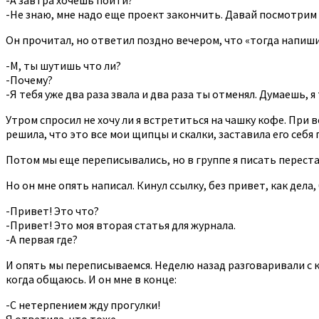
-Не знаю, мне надо еще проект закончить. Давай посмотрим 
Он прочитал, но ответил поздно вечером, что «тогда напиши
-М, ты шутишь что ли?
-Почему?
-Я тебя уже два раза звала и два раза ты отменял. Думаешь, 
Утром спросил не хочу ли я встретиться на чашку кофе. При в
решила, что это все мои щипцы и скалки, заставила его себя 
Потом мы еще переписывались, но в группе я писать перестала
Но он мне опять написал. Кинул ссылку, без привет, как дел
-Привет! Это что?
-Привет! Это моя вторая статья для журнала.
-А первая где?
И опять мы переписываемся. Неделю назад разговаривали с ке
когда общаюсь. И он мне в конце:
-С нетерпением жду прогулки!
Я ответила, что тоже.