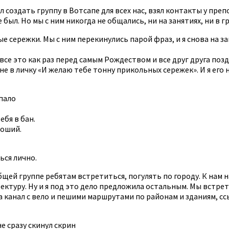
л создать группу в Вотсапе для всех нас, взял контакты у пре
е был. Но мы с ним никогда не общались, ни на занятиях, ни в г
 сережки. Мы с ним перекинулись парой фраз, и я снова на 
все это как раз перед самым Рождеством и все друг друга поз
мне в личку «И желаю тебе тонну прикольных сережек». И я его
опало
ебя в бан.
роший.
ься лично.
бщей группе ребятам встретиться, погулять по городу. К нам н
тектуру. Ну и я под это дело предложила остальным. Мы встрет
ла канал с вело и пешими маршрутами по районам и зданиям, с
не сразу скинул скрин