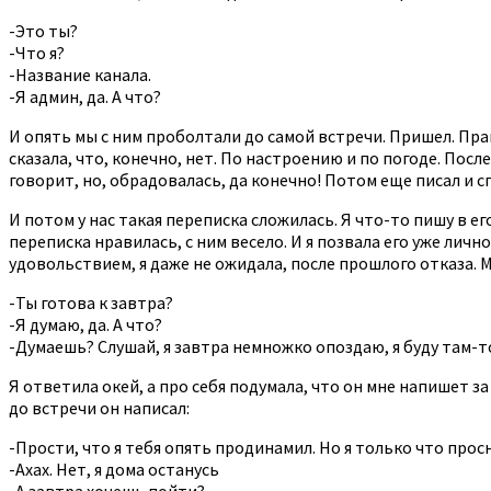
-Это ты?
-Что я?
-Название канала.
-Я админ, да. А что?
И опять мы с ним проболтали до самой встречи. Пришел. Пра
сказала, что, конечно, нет. По настроению и по погоде. Посл
говорит, но, обрадовалась, да конечно! Потом еще писал и сп
И потом у нас такая переписка сложилась. Я что-то пишу в ег
переписка нравилась, с ним весело. И я позвала его уже личн
удовольствием, я даже не ожидала, после прошлого отказа. 
-Ты готова к завтра?
-Я думаю, да. А что?
-Думаешь? Слушай, я завтра немножко опоздаю, я буду там-то
Я ответила окей, а про себя подумала, что он мне напишет за 
до встречи он написал:
-Прости, что я тебя опять продинамил. Но я только что прос
-Ахах. Нет, я дома останусь
-А завтра хочешь пойти?