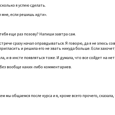
сколько я успею сделать.
 мне, если решишь идти».
я тебя еще раз позову? Напиши завтра сам.
стрече сразу начал оправдываться. Я говорю, да я не злюсь сов
пригласить и решила его не звать никуда больше. Если захочет
, и в инсте появляться тоже. И думала, что все сойдет на нет
а, без вообще каких-либо комментариев.
м мы общаемся после курса и я, кроме всего прочего, сказала,