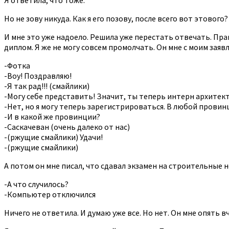
Но не зову никуда. Как я его позову, после всего вот этового?
И мне это уже надоело. Решила уже перестать отвечать. Пра
диплом. Я же не могу совсем промолчать. Он мне с моим заяв
-Фотка
-Воу! Поздравляю!
-Я так рад!!! (смайлики)
-Могу себе представить! Значит, ты теперь интерн архитек
-Нет, но я могу теперь зарегистрироваться. В любой провинц
-И в какой же провинции?
-Саскачеван (очень далеко от нас)
-(ржущие смайлики) Удачи!
-(ржущие смайлики)
А потом он мне писал, что сдавал экзамен на строительные 
-А что случилось?
-Компьютер отключился
Ничего не ответила. И думаю уже все. Но нет. Он мне опять 