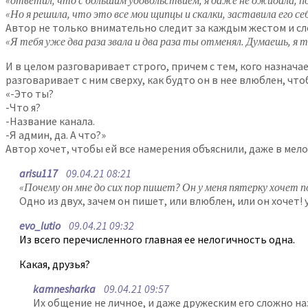
«ответил, что с большим удовольствием, я даже не ожидала, п
«Но я решила, что это все мои щипцы и скалки, заставила его се
Автор не только внимательно следит за каждым жестом и сл
«Я тебя уже два раза звала и два раза ты отменял. Думаешь, я 
И в целом разговаривает строго, причем с тем, кого назнач
разговаривает с ним сверху, как будто он в нее влюблен, 
«-Это ты?
-Что я?
-Название канала.
-Я админ, да. А что?»
Автор хочет, чтобы ей все намерения объяснили, даже в мело
arisu117
09.04.21 08:21
«Почему он мне до сих пор пишет? Он у меня пятерку хочет 
Одно из двух, зачем он пишет, или влюблен, или он хочет! 
evo_lutio
09.04.21 09:32
Из всего перечисленного главная ее нелогичность одна.
Какая, друзья?
kamnesharka
09.04.21 09:57
Их общение не личное, и даже дружеским его сложно на