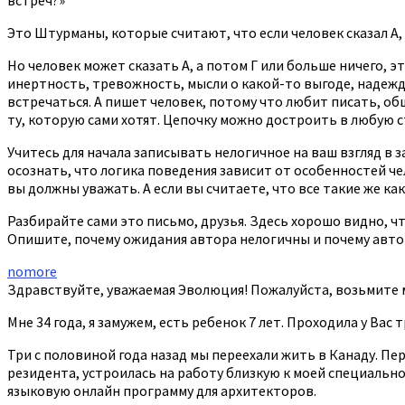
Это Штурманы, которые считают, что если человек сказал А,
Но человек может сказать А, а потом Г или больше ничего, эт
инертность, тревожность, мысли о какой-то выгоде, надежда
встречаться. А пишет человек, потому что любит писать, о
ту, которую сами хотят. Цепочку можно достроить в любую с
Учитесь для начала записывать нелогичное на ваш взгляд в за
осознать, что логика поведения зависит от особенностей че
вы должны уважать. А если вы считаете, что все такие же как
Разбирайте сами это письмо, друзья. Здесь хорошо видно, ч
Опишите, почему ожидания автора нелогичны и почему авто
nomore
Здравствуйте, уважаемая Эволюция! Пожалуйста, возьмите м
Мне 34 года, я замужем, есть ребенок 7 лет. Проходила у Вас
Три с половиной года назад мы переехали жить в Канаду. Пер
резидента, устроилась на работу близкую к моей специальн
языковую онлайн программу для архитекторов.