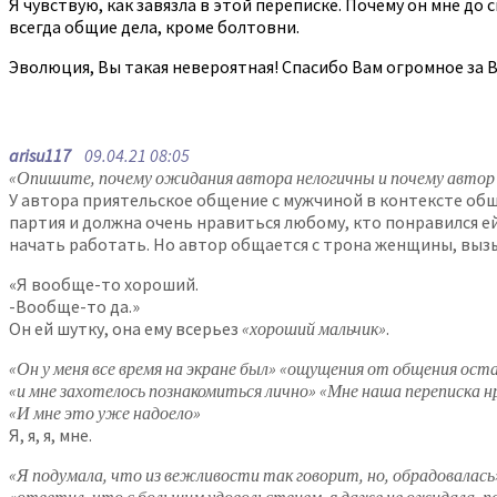
Я чувствую, как завязла в этой переписке. Почему он мне до 
всегда общие дела, кроме болтовни.
Эволюция, Вы такая невероятная! Спасибо Вам огромное за В
arisu117
09.04.21 08:05
«Опишите, почему ожидания автора нелогичны и почему автор
У автора приятельское общение с мужчиной в контексте общ
партия и должна очень нравиться любому, кто понравился ей
начать работать. Но автор общается с трона женщины, выз
«Я вообще-то хороший.
-Вообще-то да.»
Он ей шутку, она ему всерьез
«хороший мальчик»
.
«Он у меня все время на экране был» «ощущения от общения ост
«и мне захотелось познакомиться лично» «Мне наша переписка нр
«И мне это уже надоело»
Я, я, я, мне.
«Я подумала, что из вежливости так говорит, но, обрадовалась