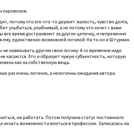
и паровозом.
дит, потому что его что-то держит: жалость, чувство долга,
бит улыбаться, улыбчивый, а не потому что хочет с вами
ы все время достраивают за других цепочку, и непременно
я ему, единственно возможной логикой. На то он и Штурман.
бы не навязывать другим свою логику. А со временем надо
 не касаются. Это и образует чужую субъектность, которую
еловека как на собственную вещь.
как раз очень логично, а нелогичны ожидания автора.
учиться, ни работать. Потом получила статус постоянного
е искать возможности влиться в профессию. Записалась на