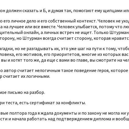
 он должен сказать и Б, и думая так, помогают ему щипцами ил
о его личное дело и его собственный контекст. Человек не ухо
 на лучшее или все вместе. Человек улыбается, потому что лю
бщительный онлайн, а личных встреч не ищет. Только Штурман
торону, но Штурман всегда считает сторону, которая нравитс
гадки, но не разгадывать их, это уже шаг на пути к тому, что
ловека, его мотивов, его приоритетов, многие из которых вас
 вы и хотят того же, да еще с вами во главе, вы смотрите на ч
то автор считает нелогичным такое поведение героя, которое 
р считает их логичными.
ое письмо на разбор.
 три теста, есть сертификат за конфликты.
вые полтора года я ждала документы и по закону не могла ни 
ости и начала работать над подтверждением диплома и вообщ