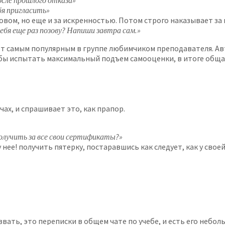
осле прошлого отказа»
бя пригласить»
овом, но еще и за искренностью. Потом строго наказывает за
тебя еще раз позову? Напиши завтра сам.»
ает самым популярным в группе любимчиком преподавателя. Ав
чтобы испытать максимальный подъем самооценки, в итоге обща
чах, и спрашивает это, как прапор.
получить за все свои сертификаты?»
у нее! получить пятерку, постаравшись как следует, как у своей
звать, это переписки в общем чате по учебе, и есть его неб