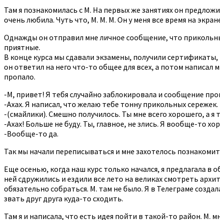
Там я познакомилась с М. На первых же занятиях он предложи
очень любила. Чуть что, М. М. М. Он у меня все время на экран
Однажды он отправил мне личное сообщение, что прикольные
приятные.
В конце курса мы сдавали экзамены, получили сертификаты, 
он ответил на него что-то общее для всех, а потом написал 
пропало.
-М, привет! Я тебя случайно заблокировала и сообщение пр
-Ахах. Я написал, что желаю тебе тонну прикольных сережек.
-(смайлики). Смешно получилось. Ты мне всего хорошего, а я т
-Ахах! Больше не буду. Ты, главное, не злись. Я вообще-то хо
-Вообще-то да.
Так мы начали переписываться и мне захотелось познакомит
Еще осенью, когда наш курс только начался, я предлагала в о
ней сдружились и ездили все лето на великах смотреть архи
обязательно собраться. М. там не было. Я в Телеграме созда
звать друг друга куда-то сходить.
Там я и написала, что есть идея пойти в такой-то район. М. м