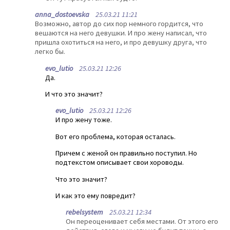
anna_dostoevska
25.03.21 11:21
Возможно, автор до сих пор немного гордится, что
вешаются на него девушки. И про жену написал, что
пришла охотиться на него, и про девушку друга, что
легко бы.
evo_lutio
25.03.21 12:26
Да.
И что это значит?
evo_lutio
25.03.21 12:26
И про жену тоже.
Вот его проблема, которая осталась.
Причем с женой он правильно поступил. Но
подтекстом описывает свои хороводы.
Что это значит?
И как это ему повредит?
rebelsystem
25.03.21 12:34
Он переоценивает себя местами. От этого его