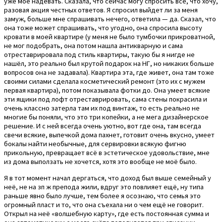
уже моё надевать. Сказала, что сейчас могу спросить всё, что хочу,
разовая акция честных ответов. Я спросил выйдет ли за меня
замуж, больше мне спрашивать нечего, ответила — да. Сказал, что
она тоже может спрашивать, что угодно, она спросила высоту
кровати в моей квартире (у меня не было тумбочки прикроватной,
не мог подобрать, она потом нашла антикварную и сама
отреставрировала под стиль квартиры, такую бы я нигде не
нашёл, это реально был крутой подарок на НГ, но никаких больше
вопросов она не задавала). Квартира эта, где живет, она там тоже
своими силами сделала косметический ремонт (это их с мужем
первая квартира), потом показывала фотки до. Она умеет всякие
эти ящики под лофт отреставрировать, сама стены покрасила и
очень классно затерла там их под винтаж, то есть реально не
многие бы поняли, что это три копейки, а не мега дизайнерское
решение. И с ней всегда очень уютно, вот где она, там всегда
свечи всякие, выпечкой дома пахнет, готовит очень вкусно, умеет
бокалы найти необычные, для сервировки всякую фигню
прикольную, превращает всё в эстетическое удовольствие, мне
из дома выползать не хочется, хотя это вообще не моё было.
Я в тот момент начал дергаться, что доход был выше семейный у
неё, не на зп ж препода жили, вдруг это повлияет ещё, ну типа
раньше явно было лучше, тем более я осознаю, что семья это
огромный пласт и то, что она съехала ни о чем ещё не говорит.
Открыл на неё «волшебную карту», где есть постоянная сумма и