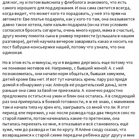
для ног, ну и потом выяснила у флеболога знакомого, что есть
самого хорошего для поддержания. И она сама светится всегда,
когда видит, что может кого-то порадовать, у неё это прям на
автомате: Еве платье подарила, как у кого-то там, она оказывается
давно такое хотела, папе кальян подарила (он на этих условиях
согласился бросить сигареты, очень много курил, мама в счастье),
другу моему помогла сына в универ перевести (услышала в нашем
разговоре), детей научила вечером заваривать какао и носить на
пост бабушке-консьержке нашей, потому что узнала, что она
одинокая.
Но в этом есть и минусы, ну и я видимо дергаюсь еще потому что
не понимаю мотивов её. Например, с бывшей женой: А. с ней
познакомилась, они начали норм общаться, бывшая замужем,
детей кроме Евы нет. И вот тут началась хрень: пару раз придя
домой я обнаружил у нас Алёну(в её родительский день), хотя
раньше она сама за Евой не приезжала. А. конечно радостно
предложила остаться на ужин и блин она осталась. А в следующий
раз она приперлась в боевой готовности, я ж её знаю, с макияжем
там и начала типа ну хрен его, заигрывать со мной что ли. Я этот
период еле пережил, у нас после развода года два тянулся секс по
старой памяти, потом начинались какие-то претензии, она
пыталась переехать ко мне, я отказывал и всё становилось ещё
хуже, чем до развода и так по кругу. Я Алёне сходу сказал, что
возвращаемся к старой схеме передачи ребёнка друг другу и мне