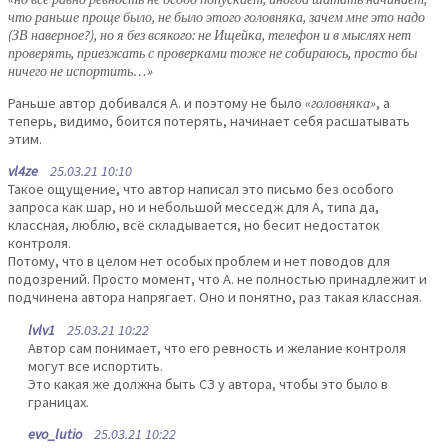
что раньше проще было, не было этого головняка, зачем мне это надо
(ЗВ наверное?), но я без всякого: не Ищейка, телефон и в мыслях нет
проверять, приезжать с проверками тоже не собираюсь, просто бы
ничего не испортить…»
Раньше автор добивался А. и поэтому не было
«головняка»
, а
теперь, видимо, боится потерять, начинает себя расшатывать
этим.
vl4ze
25.03.21 10:10
Такое ощущение, что автор написал это письмо без особого
запроса как шар, но и небольшой месседж для А, типа да,
классная, люблю, всё складывается, но бесит недостаток
контроля.
Потому, что в целом нет особых проблем и нет поводов для
подозрений. Просто момент, что А. не полностью принадлежит и
подчинена автора напрягает. Оно и понятно, раз такая классная.
lvlv1
25.03.21 10:22
Автор сам понимает, что его ревность и желание контроля
могут все испортить.
Это какая же должна быть СЗ у автора, чтобы это было в
границах.
evo_lutio
25.03.21 10:22