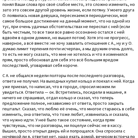
понял Ваши слова про своё слабое место, это сложно изменить, но
зато это совсем другой уровень жизни, если потяну. У моего друга
О. появилась новая девушка, пересекаемся периодически, моё
самое большое достижение на данный момент, что на одной из
тус, при очень удачных обстоятельствах не переспал с ней (если
быть честным, то все таки все равно осознанно остался с ней
вдвоём в одном домике, но вышел потом). Хотя это не прогресс,
наверное, а всё вместе: не хочу завалить отношения с А., ну и у О.
думаю лимит терпения почти исчерпан, а мы дружим очень долго,
то есть не могу сказать, что мне не хотелось и что я изменился
прям, просто обосновал для себя это всё большим вредом
последствий, уговаривал себя короче.
С А. не общался недели полторы после последнего разговора,
ответа не получил. На выходных купил кольцо и поехал к ней. Когда
уже приехал, то написал, что в городе, спросил можем ли
увидеться. Ответила — ок. Встретились, посидели в машине, я
ничего не спрашивал, отдал кольцо и сказал, что теперь
предложение полное, независимо от ответа, просто закрыть
гештальт. Сказал, что люблю её очень, что многое стараюсь в себе
изменить, она ответила, что тоже любит, извинилась и сказала,
что нужно идти. У неё было такое состояние, когда прям
чувствуешь, что ни разговоры, ни поцелуи сейчас не в кассу.
Вышел, просто открыл дверь ей и попрощался. Она спросила с
ночёвкой ли я, ответил нет, надо ехать домой, вечером встреча по