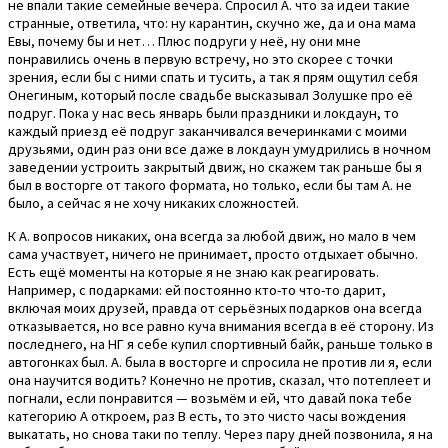
не впали такие семейные вечера. Спросил А. что за идеи такие
странные, ответила, что: ну карантин, скучно же, да и она мама
Евы, почему бы и нет… Плюс подруги у неё, ну они мне
понравились очень в первую встречу, но это скорее с точки
зрения, если бы с ними спать и тусить, а так я прям ощутил себя
Онегиным, который после свадьбе высказывал Золушке про её
подруг. Пока у нас весь январь были праздники и локдаун, то
каждый приезд её подруг заканчивался вечеринками с моими
друзьями, один раз они все даже в локдаун умудрились в ночном
заведении устроить закрытый движ, но скажем так раньше бы я
был в восторге от такого формата, но только, если бы там А. не
было, а сейчас я не хочу никаких сложностей.
К А. вопросов никаких, она всегда за любой движ, но мало в чем
сама участвует, ничего не принимает, просто отдыхает обычно.
Есть ещё моменты на которые я не знаю как реагировать.
Например, с подарками: ей постоянно кто-то что-то дарит,
включая моих друзей, правда от серьёзных подарков она всегда
отказывается, но все равно куча внимания всегда в её сторону. Из
последнего, на НГ я себе купил спортивный байк, раньше только в
автогонках был. А. была в восторге и спросила не против ли я, если
она научится водить? Конечно не против, сказал, что потеплеет и
погнали, если понравится — возьмём и ей, что давай пока тебе
категорию А откроем, раз В есть, то это чисто часы вождения
выкатать, но снова таки по теплу. Через пару дней позвонила, я на