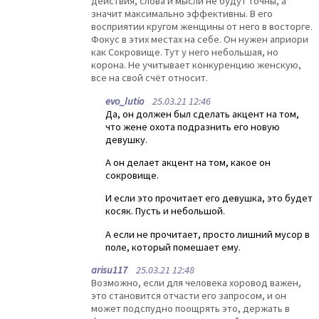
действия, слова и мысли не будут точны, а
значит максимально эффективны. В его
восприятии кругом женщины от него в восторге.
Фокус в этих местах на себе. Он нужен априори
как Сокровище. Тут у него небольшая, но
корона. Не учитывает конкуренцию женскую,
все на свой счёт относит.
evo_lutio
25.03.21 12:46
Да, он должен был сделать акцент на том,
что жене охота подразнить его новую
девушку.
А он делает акцент на том, какое он
сокровище.
И если это прочитает его девушка, это будет
косяк. Пусть и небольшой.
А если не прочитает, просто лишний мусор в
поле, который помешает ему.
arisu117
25.03.21 12:48
Возможно, если для человека хоровод важен,
это становится отчасти его запросом, и он
может подспудно поощрять это, держать в