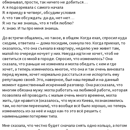
обманывал, прости, так ничего не добиться…
А: я подозревала с самого начала
Я: я приеду в четверг, обсудим условия
А: что там обсуждать: да-да, нет-нет…
Я: но ты же знаешь, что я тебя люблю?
А: знаю. И ты про меня знаешь.
До встречи общались, но такое, в общем. Когда ехал, спросил куда
сходим, ответила — дома посидим, скинула гео. Когда приехал, то
оказалось, что она съехала в квартиру, неделю уже живет там,
малой по очереди ночует у них. Никуда идти не хочет, чтоб не
светиться со мной в городе. Спросил, что изменилось? Она
сказала, что раньше не изменяла и могла обедать с кем и где
хочет, а теперь изменилось многое, что она и так очень виновата
перед мужем, хочет нормально расстаться и не испортить ему
репутацию своей. Это, наверное, был наш первый и на данный
момент единственный искренний разговор. Она рассказала, что
многим обязана мужу: могла работать на любимой работе, которая
позволяла ей проводить с малым очень много времени, могла
жить, где нравится (оказалось, что муж из Киева, познакомились
там, но потом переехали), что вообще всё было хорошо, но теперь
изменилось из-за неё и надо как-то это всё решить с
наименьшими потерями типа.
Мне сказала, что честно будет сначала снять одно кольцо, а потом