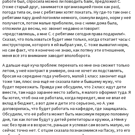
работе был, спросила можно ли поводить байк, предложил С.
(тоже старый друг, занимается организацией гонок как раз),
погода типа ок, они с ребятами хотят покатать. Ну где-то там они с
ребятами пару дней погоняли немного, скинули видео, норм у неё
получается, потом малые приболели, она с ними дома была,
отложили до весны, но: звонит недавно и говорит:
«представляешь, а мне С. с ребятами сегодня права подарили!».
Сказал, что пользоваться будет ими только, когда откатает часы с
инструктором, которого я ей выбрал уже, С. тоже выхватил норм,
но сам факт, что я конечно не знаю, как потяну эти отношения,
меня всё это внимание заводит вполоборота.
А дальше ещё куча проблем: переехать ко мне она сможет только
летом, у неё контракт в универе, она не хочет их подставлять,
бросая на середине года учебного, малой 1 класс закончит ещё
тоже там, плюс она ещё не сказала папе и бывшему мужу, что
будет переезжать. Правда уже обсудили, что 2 класс идут дети
вместе, там надо заранее место забить, я малого оформил туда. Я
бы хотел, чтоб она не работала, когда переедет, мне не впал её
вклад в бюджет, а вот дом и дети это серьезно, но А. уже
договорилась, что будет работать на кафедре, где защищалась.
Обсудили, что её работа может быть максимум первую половину
дня, так как потом будут у детей репетиторы и кружки, а Няня у
нас без прав и в возрасте, раньше я успевал сам возить малую, но
сейчас точно нет. С отцом сказала познакомимся на Пасху, это его