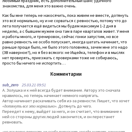
любимый праздник, есть дополнительный шанс удачного
знакомства, для меня это важно очень.
Как бы мне теперь не накосячить, пока живем не вместе, дотянуть
это всё нормально, ну и не сорваться с ревностью, потому что до
лета получается ещё видеться мы будем максимум 1-2 дня в
неделю, а с бывшем мужем она там в паре кварталов живет. У меня
и работы много, и тренировок, сейчас гонки запустим, но все
равно ревность не особо попускает, иногда шатать начинает, что
раньше проще было, не было этого головняка, зачем мне это надо
(ЗВ наверное?), но я без всякого: не Ищейка, телефон и в мыслях
нет проверять, приезжать с проверками тоже не собираюсь,
просто бы ничего не испортить…
Комментарии
sub_zero
25.03.21 09:51
А. Золушка и к ней всегда будет внимание. Автору это сначала
нравилось, но теперь начинает немного напрягать.
Автор начинает раскачивать себя из-за ревности. Пишет, что хочет
«дотянуть все это нормально»
. Дотянуть до чего.
Переедет к нему, выйдет за него, и он считает, что внимание к
ней со стороны других людей закончится, и он перестанет
ревновать.
«но все равно ревность не особо попускает, иногда шатать начинает,