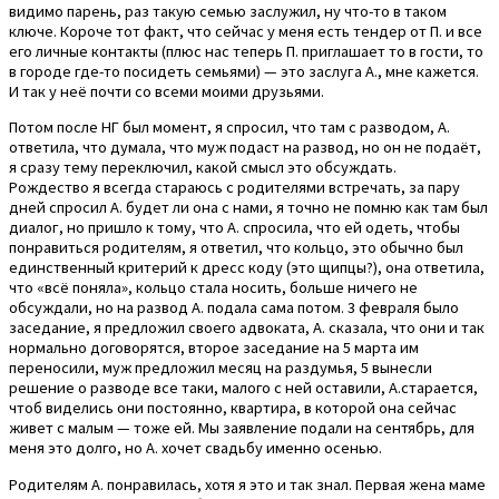
видимо парень, раз такую семью заслужил, ну что-то в таком
ключе. Короче тот факт, что сейчас у меня есть тендер от П. и все
его личные контакты (плюс нас теперь П. приглашает то в гости, то
в городе где-то посидеть семьями) — это заслуга А., мне кажется.
И так у неё почти со всеми моими друзьями.
Потом после НГ был момент, я спросил, что там с разводом, А.
ответила, что думала, что муж подаст на развод, но он не подаёт,
я сразу тему переключил, какой смысл это обсуждать.
Рождество я всегда стараюсь с родителями встречать, за пару
дней спросил А. будет ли она с нами, я точно не помню как там был
диалог, но пришло к тому, что А. спросила, что ей одеть, чтобы
понравиться родителям, я ответил, что кольцо, это обычно был
единственный критерий к дресс коду (это щипцы?), она ответила,
что «всё поняла», кольцо стала носить, больше ничего не
обсуждали, но на развод А. подала сама потом. 3 февраля было
заседание, я предложил своего адвоката, А. сказала, что они и так
нормально договорятся, второе заседание на 5 марта им
переносили, муж предложил месяц на раздумья, 5 вынесли
решение о разводе все таки, малого с ней оставили, А.старается,
чтоб виделись они постоянно, квартира, в которой она сейчас
живет с малым — тоже ей. Мы заявление подали на сентябрь, для
меня это долго, но А. хочет свадьбу именно осенью.
Родителям А. понравилась, хотя я это и так знал. Первая жена маме