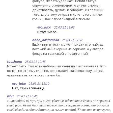
фокусе, желать удержать некий статус
окруженного хороводом. А значит, может
действовать, думать и говорить из позиции
того, кто этому открыт и хочет этого, мимо
границ. Как с провокацией в письме.
evo_lutio
25.03.21 13:03
В том числе.
anna_dostoevska
25.03.21 12:57
Ещё к ним в гости может придти кто-нибудь
похожий на Печорина из сериала. А у автора
фокус на том какой он офигенный.
taushana
25.03.21 10:45
Может быть, там есть небольшая Ученица. Рассказывает, что
понял, но это ему сложно, показывает, как пока получается,
чуть хвастается, что вот и мог бы.
evo_lutio
25.03.21 11:10
Нет, там не Ученица.
lvlv1
25.03.21 10:45
«…на одной из тус, при очень удачных обстоятельствах не переспал
с ней (если быть честным, то все таки все равно осознанно остался
с ней вдвоём в одном домике, но вышел потом). Хотя это не прогресс,