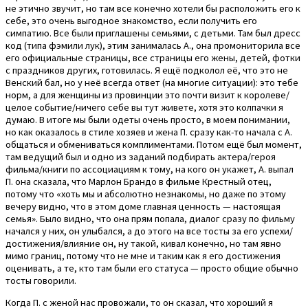
не этично звучит, но там все конечно хотели бы расположить его к
себе, это очень выгодное знакомство, если получить его
симпатию. Все были приглашены семьями, с детьми. Там был дресс
код (типа фэмили лук), этим занималась А., она промониторила все
его официальные страницы, все страницы его жены, детей, фотки
с праздников других, готовилась. Я ещё подколол её, что это не
Венский бал, но у неё всегда ответ (на многие ситуации): это тебе
норм, а для женщины из провинции это почти визит к королеве/
целое событие/ничего себе вы тут живете, хотя это колпачки я
думаю. В итоге мы были одеты очень просто, в моем понимании,
но как оказалось в стиле хозяев и жена П. сразу как-то начала с А.
общаться и обмениваться комплиментами. Потом ещё был момент,
там ведущий был и одно из заданий подбирать актера/героя
фильма/книги по ассоциациям к тому, на кого он укажет, А. выпал
П. она сказала, что Марлон Брандо в фильме Крестный отец,
потому что «хоть мы и абсолютно незнакомы, но даже по этому
вечеру видно, что в этом доме главная ценность — настоящая
семья». Было видно, что она прям попала, диалог сразу по фильму
начался у них, он улыбался, а до этого на все тосты за его успехи/
достижения/влияние он, ну такой, кивал конечно, но там явно
мимо границ, потому что не мне и таким как я его достижения
оценивать, а те, кто там были его статуса — просто общие обычно
тосты говорили.
Когда П. с женой нас провожали, то он сказал, что хороший я