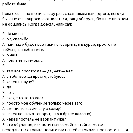
работе была.
Пока ехал — позвонила пару раз, спрашивала как дорога, погода
была не оч, попросила отписаться, как доберусь, больше ни о чем
не общались. Когда доехал, написал:
Я: На месте
А: ок, спасибо
А: нам надо будет все таки поговорить, я в курсе, просто не
сейчас, спасибо тебе.
Я: о чем?
А: понятия не имею…
Я: )
Я: там всё просто: да — да, нет — нет
А: у тебя всегда просто, любуюсь
Я: хочешь научу?
А: да
Я: вот.
А: ахах, это не то «да»
Я: просто моё обучение только через загс
А: сменил классическую схему?
Я: лэвел повысил. Говорят, что в браке классно)
А: через постель не вариант уже?
Я: это обучение, как истинная семейная тайна, может
передаваться только носителям нашей фамилии. Про постель — я