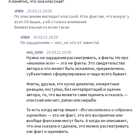
А понятно, что она классная?
vl4ze
25.03.21 10:26
По описаниям выглядит классной. И по фактам, что вокруг у
всех ОЗ выше, а ей столько внимания.
Внимательная ко всем такая.
vl4ze
25.03.21 10:29
По ощущениям — нет, но это от зависти)
evo_lutio
25.03.21 10:38
Нужно не ощущения рассматривать, а факты. Но про
«внимание всех»
— это не факты. Это свидетельства
автора и это может быть искажено, преувеличено,
субъективно сформулировано и чаще всего бывает.
Факты, друзья, это куски диалогов, конкретные
реакции, поступки, без интерпретаций и оценок
автора, то, что вы можете сами оценить и сказать —
классная или нет, рапан или нерыба.
То есть когда автор пишет:
«Все восхитились и собрались
хороводом»
— это не факт, это его восприятие или
вообще фантазии могут быть. А когда он описывает,
что она сказала и сделала, это можно рассматривать
как факт и оценивать.