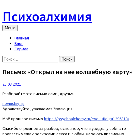
Skip
to
Психоалхимия
content
Меню
Главная
Блог
Сериал
Найти:
Письмо: «Открыл на нее волшебную карту»
25.03.2021
Разбирайте это письмо сами, друзья.
novinskiy_ig
Здравствуйте, уважаемая Эволюция!
Моё прошлое письмо
https://psychoalchemy.ru/evo-lutioljru1296313/
Спасибо огромное за разбор, основное, что я увидел у себя это
пропасть между ресурсами секса и любви, надеюсь правильно