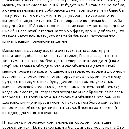
мужем, то никаких отношений не будет, как бы там я её не любил,
я очень ревнивый и не собираюсь даже париться на тему было бы
там у неё что-то с мужем или нет, я уверен, что все равно не
выгреб бы такую ситуацию. Этот вопрос не поднимал больше. За
пару дней до НГ А. сама спросила, какие планы у нас на праздники
и как бы невзначай отвечая на ту мою фразу про НГ добавила, что
главное чётко понимать, кто для тебя близкий. Рассказал про
планы, решили познакомить детей.
Малые сошлись сразу же, они очень схожи по характеру и
воспитанию, оба стеснительные и тихие, Ева сказала, что всю
жизнь мечтала о таком брате, что теперь они команда 2Е (Ева и
Егор). Мы заранее обсудили что и как объясняем детям, моей
мелкой проще это всё, я то давно в разводе, но вроде и Егор норм
воспринял, спросил меня потом через какое-то время: кем я ему
буду, я ответил, что пока буду другом, а потом мы уже с ним
вместе, мужской компанией, всё решим и со всем разберёмся;
когда мы вместе, он старается всегда ко мне обращаться по всем
вопросам. Ева вообще от А. не отходит и объявила, что они «как
две капельки» (они правда чем-то похожи, тем более сейчас Ева
попросила и её подстригли почти как А.). Я всегда хотел детей
погодок, для меня это счастье.
НГ встречали огромной компанией, за городом, приглашал
серьёзный чел (П.), не такой как я и большинство моего круга. Это