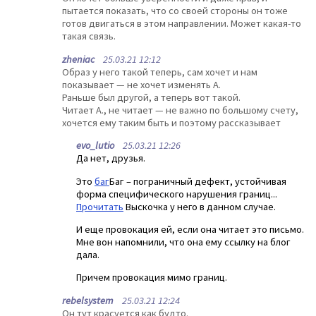
пытается показать, что со своей стороны он тоже
готов двигаться в этом направлении. Может какая-то
такая связь.
zheniac
25.03.21 12:12
Образ у него такой теперь, сам хочет и нам
показывает — не хочет изменять А.
Раньше был другой, а теперь вот такой.
Читает А., не читает — не важно по большому счету,
хочется ему таким быть и поэтому рассказывает
evo_lutio
25.03.21 12:26
Да нет, друзья.
Это
баг
Баг – пограничный дефект, устойчивая
форма специфического нарушения границ...
Прочитать
Выскочка у него в данном случае.
И еще провокация ей, если она читает это письмо.
Мне вон напомнили, что она ему ссылку на блог
дала.
Причем провокация мимо границ.
rebelsystem
25.03.21 12:24
Он тут красуется как будто.