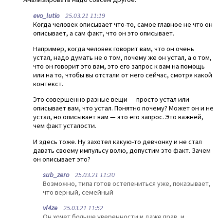
evo_lutio
25.03.21 11:19
Когда человек описывает что-то, самое главное не что он
описывает, а сам факт, что он это описывает.
Например, когда человек говорит вам, что он очень
устал, надо думать не о том, почему же он устал, а о том,
что он говорит это вам, это его запрос к вам на помощь
или на то, чтобы вы отстали от него сейчас, смотря какой
контекст.
Это совершенно разные вещи — просто устал или
описывает вам, что устал. Понятно почему? Может он и не
устал, но описывает вам — это его запрос. Это важней,
чем факт усталости.
И здесь тоже. Ну захотел какую-то девчонку и не стал
давать своему импульсу волю, допустим это факт. Зачем
он описывает это?
sub_zero
25.03.21 11:20
Возможно, типа готов остепениться уже, показывает,
что верный, семейный
vl4ze
25.03.21 11:52
Он хочет больше уверенности и даже прав, и