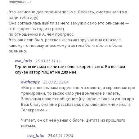
наверное…»
Это написано для героини письма. Дескать, смотри на что я
ради тебя иду)
Она согласилась выйти за него замуж и само это описание —
это скорее выход из границ
по отношению к А, чем прогресс.
Это как если бы А. рассказывала автору как она отказала
какому-то новому знакомому и хотела бы чтобы это было
оценено.
evo_lutio
25.03.21 11:11
Героиня письма не читает блог скорее всего. Во всяком
случае автор пишет не для нее.
evahappy
25.03.21 12:04
«Когда показывала видео своего малого, я спрашивал про
тренировки, то выскочило уведомление в Телеге,
Эволюция новое сообщение (ну короче так я и узнал про
Ваш блог, она мне рассказала, подключили мне канал в
Телеграмме.»
Читает, он от неё узнал о блоге. Цитата из прошлого
письма.
evo_lutio
25.03.21 12:24