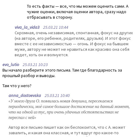
То есть факты — все, что мы можем оценить сами. А
чужие оценки, включая оценки автора, сразу надо
отбрасывать в сторону.
viva_la_vida3
25.03.21 10:44
Скромная, очень независимая, спонтанная, фокус на других
(на авторе, его ребенке, родителях, друзьях). И этот фокус
вместе с ее независимостью — огонь. И фокус на бывшем
муже, автору не может не нравиться как красиво она себя
ведет, хоть он и волнуется.
evo_lutio
25.03.21 10:23
Вы начало разберите этого письма. Там где благодарность за
прошлый разбор и выводы.
Там что у него?
anna_dostoevska
25.03.21 10:40
«У моего друга О. появилась новая девушка, пересекаемся
периодически, моё самое большое достижение на данный момент,
что на одной из тус, при очень удачных обстоятельствах не
переспал с ней»
Автор все письмо пишет как он беспокоится, что с А. может
завалить, и какая она классная, и тут вдруг про какое-то