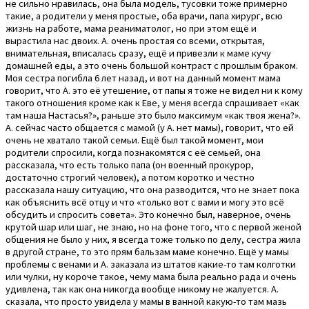
не сильно нравилась, она была модель, тусовки тоже примерно
такие, а родители у меня простые, оба врачи, папа хирург, всю
жизнь на работе, мама реаниматолог, но при этом ещё и
вырастила нас двоих. А. очень простая со всеми, открытая,
внимательная, вписалась сразу, ещё и привезли к маме кучу
домашней еды, а это очень большой контраст с прошлым браком.
Моя сестра погибла 6 лет назад, и вот на данный момент мама
говорит, что А. это её утешение, от папы я тоже не видел ни к кому
такого отношения кроме как к Еве, у меня всегда спрашивает «как
там наша Настасья?», раньше это было максимум «как твоя жена?».
А. сейчас часто общается с мамой (у А. нет мамы), говорит, что ей
очень не хватало такой семьи. Ещё был такой момент, мои
родители спросили, когда познакомятся с её семьей, она
рассказала, что есть только папа (он военный прокурор,
достаточно строгий человек), а потом коротко и честно
рассказала нашу ситуацию, что она разводится, что не знает пока
как объяснить всё отцу и что «только вот с вами и могу это всё
обсудить и спросить совета». Это конечно был, наверное, очень
крутой шар или шаг, не знаю, но на фоне того, что с первой женой
общения не было у них, я всегда тоже только по делу, сестра жила
в другой стране, то это прям бальзам маме конечно. Ещё у мамы
проблемы с венами и А. заказала из штатов какие-то там колготки
или чулки, ну короче такое, чему мама была реально рада и очень
удивлена, так как она никогда вообще никому не жалуется. А.
сказала, что просто увидела у мамы в ванной какую-то там мазь