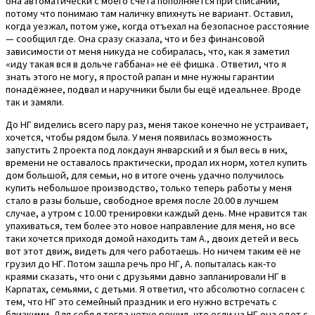
она автоматически с моего счёта пополняется при списании,
потому что понимаю там наличку впихнуть не вариант. Оставил,
когда уезжал, потом уже, когда отъехал на безопасное расстояние
— сообщил где. Она сразу сказала, что и без финансовой
зависимости от меня никуда не собиралась, что, как я заметил
«иду такая вся в дольче габбана» не её фишка . Ответил, что я
знать этого не могу, я простой рапан и мне нужны гарантии
понадёжнее, подвал и наручники были бы ещё идеальнее. Вроде
так и замяли.
До НГ виделись всего пару раз, меня такое конечно не устраивает,
хочется, чтобы рядом была. У меня появилась возможность
запустить 2 проекта под локдаун январский и я был весь в них,
времени не оставалось практически, продал их норм, хотел купить
дом большой, для семьи, но в итоге очень удачно получилось
купить небольшое производство, только теперь работы у меня
стало в разы больше, свободное время после 20.00 в лучшем
случае, а утром с 10.00 тренировки каждый день. Мне нравится так
упахиваться, тем более это новое направление для меня, но все
таки хочется приходя домой находить там А., двоих детей и весь
вот этот движ, видеть для чего работаешь. Но ничем таким её не
грузил до НГ. Потом зашла речь про НГ, А. попыталась как-то
краями сказать, что они с друзьями давно запланировали НГ в
Карпатах, семьями, с детьми. Я ответил, что абсолютно согласен с
тем, что НГ это семейный праздник и его нужно встречать с
близкими. Для себя я тогда четко решил, что если на НГ она едет с