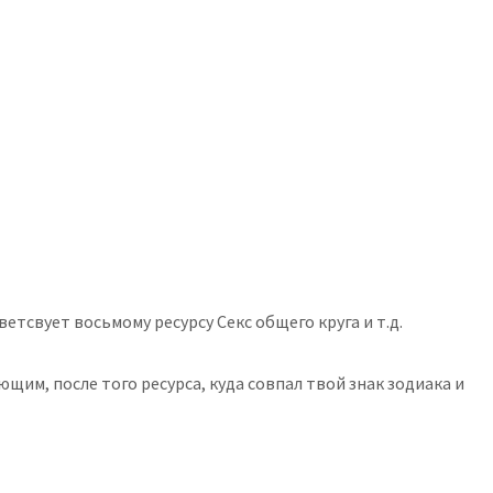
тсвует восьмому ресурсу Секс общего круга и т.д.
ющим, после того ресурса, куда совпал твой знак зодиака и