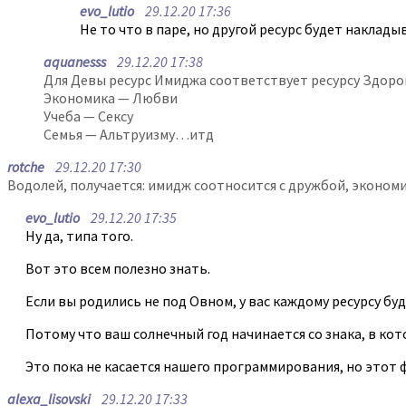
evo_lutio
29.12.20 17:36
Не то что в паре, но другой ресурс будет наклад
aquanesss
29.12.20 17:38
Для Девы ресурс Имиджа соответствует ресурсу Здоро
Экономика — Любви
Учеба — Сексу
Семья — Альтруизму…итд
rotche
29.12.20 17:30
Водолей, получается: имидж соотносится с дружбой, экономик
evo_lutio
29.12.20 17:35
Ну да, типа того.
Вот это всем полезно знать.
Если вы родились не под Овном, у вас каждому ресурсу бу
Потому что ваш солнечный год начинается со знака, в кото
Это пока не касается нашего программирования, но этот ф
alexa_lisovski
29.12.20 17:33