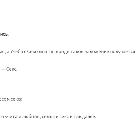
ись.
, а Учеба с Сексом и тд, вроде такое наложение получается
 — Секс.
сом секса.
о учёта и любовь, семья и секс и так далее.