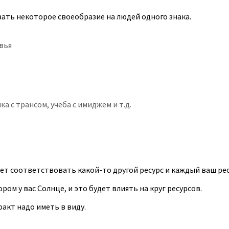
ывать некоторое своеобразие на людей одного знака.
вья
а с трансом, учёба с имиджем и т.д.
дет соответствовать какой-то другой ресурс и каждый ваш рес
ром у вас Солнце, и это будет влиять на круг ресурсов.
акт надо иметь в виду.