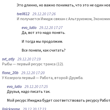
Это длинно, но важно понимать, что это не один но
tveil612
29.12.20 17:26
И получается Имидж связан с Альтруизмом, Экономика
evo_lutio
29.12.20 17:27
Да, вот это надо понять.
И тогда мы продолжим.
Все поняли, как считать?
svt_atly
29.12.20 17:19
Рыбы — первый ресурс транса (12).
fiona_20b
29.12.20 17:20
У Козерога первый — Работа, второй-Дружба.
evo_lutio
29.12.20 17:25
Друзья, надо писать так.
Мой ресурс Имиджа будет соответствовать ресурсу Работ
ljnickname
29.12.20 17:23