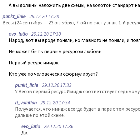
А вы должны наложить две схемы, на золотой стандарт на
punkt_linie
29.12.20 17:28
Весы (24 сентября — 23 октября), 7-ой по счету знак. 1-й ресур
evo_lutio
29.12.20 17:30
Народ, вот вы вроде поняли, но главного не поняли, и пов
Не может быть первым ресурсом любовь.
Первый ресурс имидж.
Кто уже по человечески сформулирует?
punkt_linie
29.12.20 17:33
У Весов первый ресурс Имидж соответствует седьмому р
ri_volution
29.12.20 17:34
Получается, что имидж всегда будет в паре с тем ресур
дальше по этой схеме.
evo_lutio
29.12.20 17:36
Да.