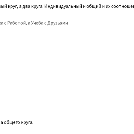
вый круг, а два круга. Индивидуальный и общий и их соотноше
 с Работой, а Учеба с Друзьями
а общего круга.