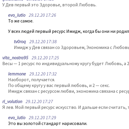
У Дев первый это Здоровье, второй Любовь.
evo_lutio
29.12.20 17:26
То же самое.
У всех людей первый ресурс Имидж, когда бы они ни родил
tv0roq
29.12.20 17:38
Имидж у Дев связан со Здоровьем, Экономика с Любовью
vita_nostra95
29.12.20 17:25
Весы — 1 ресурс по индивидуальному кругу будет Любовь, а 2
lemmone
29.12.20 17:32
Наоборот, получается.
По общему кругу у вас первый любовь, и 2 — секс.
Имидж связан с ресурсом любви, экономика связана с ресур
ri_volution
29.12.20 17:27
Я лев. Мой первый ресурс искусство. И дальше если считать, т
evo_lutio
29.12.20 17:29
Это вы золотой стандарт нарисовали.