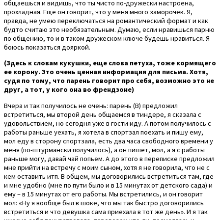
общаешься и видишь, что ты чисто по-дружески настроена,
прохладная. Еще он говорит, что у меня много заморочек. Я,
правда, не умею переключаться на романтический формат и как
будто считаю это необязательным. Думаю, если нравишься парню
по общению, то и в таком дружеском ключе будешь нравиться. Я
боюсь показаться дояркой.
(Здесь к словам кукушки, еще слова петуха, тоже кормящего
ее корону. Это очень ценная информация для письма. Хотя,
судя по тому, что парень говорит про себя, возможно это не
друг, а тот, у кого она во френдзоне)
Вчера и так получилось не очень: парень (В) предложил
встретиться, мы второй день общаемся в тиндере, я сказала с
удовольствием, но сегодня уже в гости иду. А потом получилось с
работы раньше уехать, я хотела в спортзал поехать и пишу ему,
мол еду в сторону спортзала, есть два часа свободного времени у
меня (по-штурмански получилось), а он пишет, мол, а я с работы
раньше могу, давай чай попьем. А до этого в переписке предложил
мне прийти на встречу с моим сыном, хотя я не говорила, что не с
кем оставить итп. В общем, мы договорились встретиться там, где
и мне удобно (мне по пути было и в 15 минутах от детского сада) и
ему – в 15 минутах от его работы. Мы встретились, и он говорит
мол: «Ну я вообще был в шоке, что мы так быстро договорились
встретиться и что девушка сама приехала в тот же день». И я так