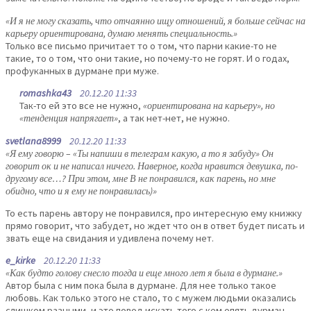
«И я не могу сказать, что отчаянно ищу отношений, я больше сейчас на
карьеру ориентирована, думаю менять специальность.»
Только все письмо причитает то о том, что парни какие-то не
такие, то о том, что они такие, но почему-то не горят. И о годах,
профуканных в дурмане при муже.
romashka43
20.12.20 11:33
Так-то ей это все не нужно,
«ориентирована на карьеру», но
«тенденция напрягает»
, а так нет-нет, не нужно.
svetlana8999
20.12.20 11:33
«Я ему говорю – «Ты напиши в телеграм какую, а то я забуду» Он
говорит ок и не написал ничего. Наверное, когда нравится девушка, по-
другому все…? При этом, мне В не понравился, как парень, но мне
обидно, что и я ему не понравилась)»
То есть парень автору не понравился, про интересную ему книжку
прямо говорит, что забудет, но ждет что он в ответ будет писать и
звать еще на свидания и удивлена почему нет.
e_kirke
20.12.20 11:33
«Как будто голову снесло тогда и еще много лет я была в дурмане.»
Автор была с ним пока была в дурмане. Для нее только такое
любовь. Как только этого не стало, то с мужем людьми оказались
слишком разными, и это повод искать того с кем опять дурман