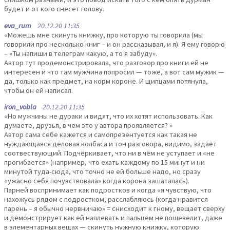
будет и от кого снесет голову.
eva_rum
20.12.20 11:35
«Можешь мне скинуть книжку, про которую ты говорила (мы
говорили про несколько книг – и он рассказывал, и я). Я ему говорю
– «Ты напиши в телеграм какую, а то я забуду».
Автор тут продемонстрировала, что разговор про книги ей не
интересен и что там мужчина попросил — тоже, а вот сам мужик —
да, только как предмет, на корм короне. И щипцами потянула,
чтобы он ей написал.
iron_vobla
20.12.20 11:35
«Но мужчины не дураки и видят, что их хотят использовать. Как
думаете, друзья, в чем это у автора проявляется? »
Автор сама себе кажется и самопрезентуется как такая не
нуждающаяся деловая колбаса и тон разговора, видимо, задаёт
соотвествующий. Подчёркивает, что ни в чём не уступает и «не
прогибается» (например, что ехать каждому по 15 минут и ни
минутой туда-сюда, что точно не ей больше надо, но сразу
«ужасно себя почувствовала» когда корона зашаталась).
Парней воспринимает как подростков и когда «я чувствую, что
нахожусь рядом с подростком, расслабляюсь (когда нравится
парень – я обычно нервничаю» = снисходит к гному, вещает сверху
и демонстрирует как ей наплевать и пальцем не пошевелит, даже
в элементарных вещах — скинуть нужную книжку, которую