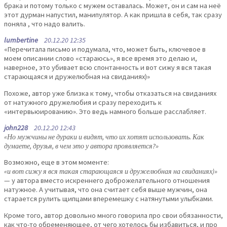
брака и потому только с мужем оставалась. Может, он и сам на неё
этот дурман напустил, манипулятор. А как пришла в себя, так сразу
поняла , что надо валить.
lumbertine
20.12.20 12:35
«Перечитала письмо и подумала, что, может быть, ключевое в
моем описании слово «стараюсь», я все время это делаю и,
наверное, это убивает всю спонтанность и вот сижу я вся такая
старающаяся и дружелюбная на свиданиях)»
Похоже, автор уже близка к тому, чтобы отказаться на свиданиях
от натужного дружелюбия и сразу переходить к
«интервьюированию». Это ведь намного больше расслабляет.
john228
20.12.20 12:43
«Но мужчины не дураки и видят, что их хотят использовать. Как
думаете, друзья, в чем это у автора проявляется?»
Возможно, еще в этом моменте:
«и вот сижу я вся такая старающаяся и дружелюбная на свиданиях)»
— у автора вместо искреннего доброжелательного отношения
натужное. А учитывая, что она считает себя выше мужчин, она
старается рулить щипцами вперемешку с натянутыми улыбками.
Кроме того, автор довольно много говорила про свои обязанности,
как что-то обременяющее, от чего хотелось бы избавиться, и про