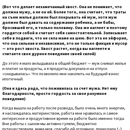
(Вот что делает незамечанный хвост. Она не понимает, что
должна мужу, а не он ей. Более того, она считает, что траты
на съем жилья должен был покрывать ей муж, хотя муж
должен был давать на содержание ребенка, а не бабы,
бросившей его, и только половину. Она же наглеет и поэтому
гордится собой и считает себя самостоятельной. Записывает
себе в подвиги, что не села маме на шею. Вот эта ее эйфория,
что она сильная и независимая, это не только фикция и мусор
— это рост хвоста. Хвост растет, когда вы наглеете и
считаете свое дурное поведение своей силой)
До этого я мало вклыдывала в общий бюджет — муж снимал жилье
и платил за продукты, а я продукты докупала и на отпуск
«скидывалась». Что позволило мне накопить на будущий взнос
ипотечный.
(Она и здесь рада, что поживилась за счет мужа. Нет ему
благодарности, просто гордость за свое разумное
поведение)
Когда вышла на работу после развода, было очень много энергии,
я наслаждалась материнством, работа мне нравилась и самое
интересное и продуктивное время на работе было именно тогда.
Вне работы с сыном мы активно гуляли, бюджетно
путешествовали, мама моя, спасибо ей огромное, приходила 1-2