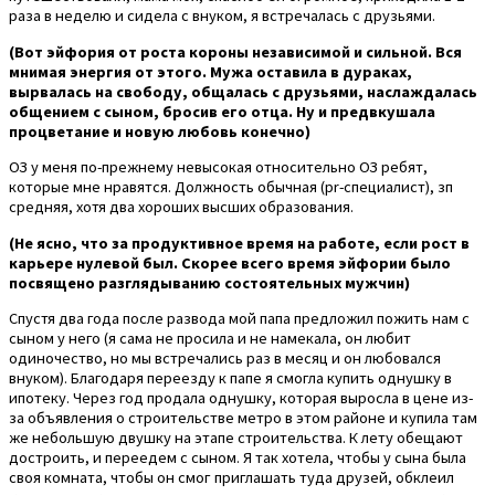
раза в неделю и сидела с внуком, я встречалась с друзьями.
(Вот эйфория от роста короны независимой и сильной. Вся
мнимая энергия от этого. Мужа оставила в дураках,
вырвалась на свободу, общалась с друзьями, наслаждалась
общением с сыном, бросив его отца. Ну и предвкушала
процветание и новую любовь конечно)
ОЗ у меня по-прежнему невысокая относительно ОЗ ребят,
которые мне нравятся. Должность обычная (pr-специалист), зп
средняя, хотя два хороших высших образования.
(Не ясно, что за продуктивное время на работе, если рост в
карьере нулевой был. Скорее всего время эйфории было
посвящено разглядыванию состоятельных мужчин)
Спустя два года после развода мой папа предложил пожить нам с
сыном у него (я сама не просила и не намекала, он любит
одиночество, но мы встречались раз в месяц и он любовался
внуком). Благодаря переезду к папе я смогла купить однушку в
ипотеку. Через год продала однушку, которая выросла в цене из-
за объявления о строительстве метро в этом районе и купила там
же небольшую двушку на этапе строительства. К лету обещают
достроить, и переедем с сыном. Я так хотела, чтобы у сына была
своя комната, чтобы он смог приглашать туда друзей, обклеил