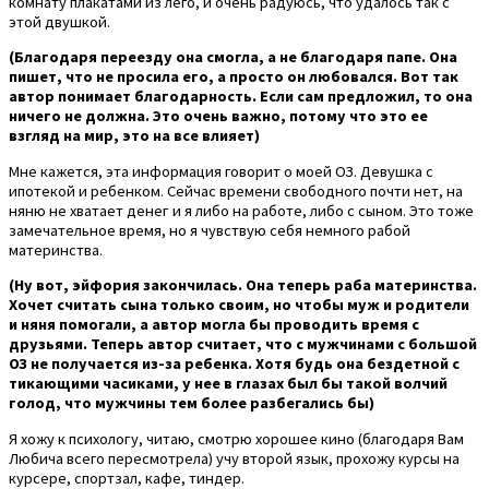
комнату плакатами из лего, и очень радуюсь, что удалось так с
этой двушкой.
(Благодаря переезду она смогла, а не благодаря папе. Она
пишет, что не просила его, а просто он любовался. Вот так
автор понимает благодарность. Если сам предложил, то она
ничего не должна. Это очень важно, потому что это ее
взгляд на мир, это на все влияет)
Мне кажется, эта информация говорит о моей ОЗ. Девушка с
ипотекой и ребенком. Сейчас времени свободного почти нет, на
няню не хватает денег и я либо на работе, либо с сыном. Это тоже
замечательное время, но я чувствую себя немного рабой
материнства.
(Ну вот, эйфория закончилась. Она теперь раба материнства.
Хочет считать сына только своим, но чтобы муж и родители
и няня помогали, а автор могла бы проводить время с
друзьями. Теперь автор считает, что с мужчинами с большой
ОЗ не получается из-за ребенка. Хотя будь она бездетной с
тикающими часиками, у нее в глазах был бы такой волчий
голод, что мужчины тем более разбегались бы)
Я хожу к психологу, читаю, смотрю хорошее кино (благодаря Вам
Любича всего пересмотрела) учу второй язык, прохожу курсы на
курсере, спортзал, кафе, тиндер.