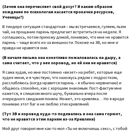
(Зачем она перечисляет свой досуг? И каким образом
хождение по психологам касается прокачки ресурсов,
Ученицы?)
В тиндере ситуация стандартная – мы встречаемся, гуляем, пьем
чай, на прощание парень предлагает встретиться на неделе. Я
соглашаюсь, потом прихожу домой, понимаю, что мне не нравится
парень – чаще всего из-за внешности. Похоже на ЗВ, но мне и
правда не нравятся они.
(В начале письма она кокетливо пожаловалась на дыру, а
сама считает, что у нее хоровод, но ей они не нравятся)
Я сама худая, но мне постоянно «везет» на ребят, которые еще
худее меня, и я чувствую, что нахожусь рядом с подростком,
расслабляюсь (когда нравится парень – я обычно нервничаю) и
общаюсь спокойно, как с хорошим знакомым. Пост-фактум мне
кажется, я слишком много шучу, буквально вчера после
очередного свидания поняла. Может, это кривляка… Но я вроде
понимаю этот баг и не люблю этих кривляний.
(Тут ЗВ и хоровод куда-то подевались и она сама горюет,
что не нравится этим парням из-за Кривляки)
Мой друг говорил мне как-то мол «Ты не включаешь секс», с тобой