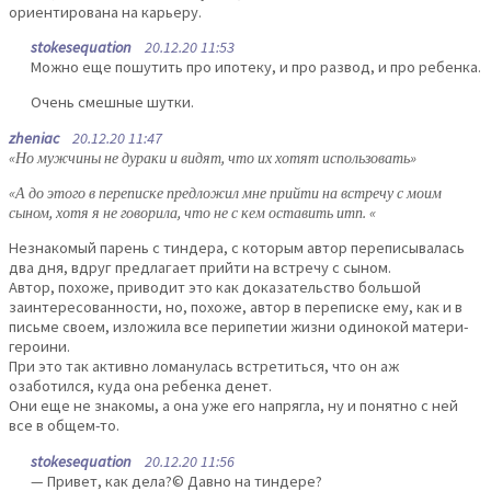
ориентирована на карьеру.
stokesequation
20.12.20 11:53
Можно еще пошутить про ипотеку, и про развод, и про ребенка.
Очень смешные шутки.
zheniac
20.12.20 11:47
«Но мужчины не дураки и видят, что их хотят использовать»
«А до этого в переписке предложил мне прийти на встречу с моим
сыном, хотя я не говорила, что не с кем оставить итп. «
Незнакомый парень с тиндера, с которым автор переписывалась
два дня, вдруг предлагает прийти на встречу с сыном.
Автор, похоже, приводит это как доказательство большой
заинтересованности, но, похоже, автор в переписке ему, как и в
письме своем, изложила все перипетии жизни одинокой матери-
героини.
При это так активно ломанулась встретиться, что он аж
озаботился, куда она ребенка денет.
Они еще не знакомы, а она уже его напрягла, ну и понятно с ней
все в общем-то.
stokesequation
20.12.20 11:56
— Привет, как дела?© Давно на тиндере?