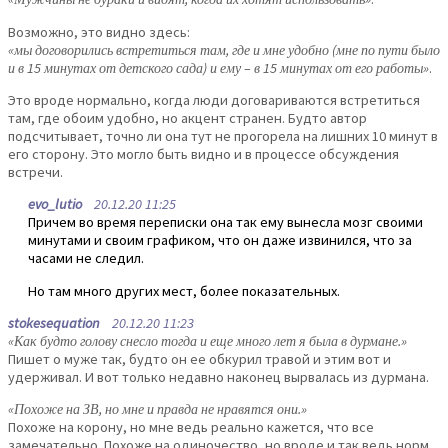
Возможно, это видно здесь:
«мы договорились встретиться там, где и мне удобно (мне по пути было
и в 15 минутах от детского сада) и ему – в 15 минутах от его работы»
.
Это вроде нормально, когда люди договариваются встретиться
там, где обоим удобно, но акцент странен. Будто автор
подсчитывает, точно ли она тут не прогорела на лишних 10 минут в
его сторону. Это могло быть видно и в процессе обсуждения
встречи.
evo_lutio
20.12.20 11:25
Причем во время переписки она так ему вынесла мозг своими
минутами и своим графиком, что он даже извинился, что за
часами не следил.
Но там много других мест, более показательных.
stokesequation
20.12.20 11:23
«Как будто голову снесло тогда и еще много лет я была в дурмане.»
Пишет о муже так, будто он ее обкурил травой и этим вот и
удерживал. И вот только недавно наконец вырвалась из дурмана.
«Похоже на ЗВ, но мне и правда не нравятся они.»
Похоже на корону, но мне ведь реально кажется, что все
замечательно. Похоже на одиночество, но вроде и так ведь норм.