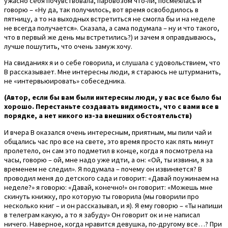
ужасно себя почувствовала, паровозом что-ли, посмеялась и
говорю – «Ну да, так получилось, вот время освободилось в
пятницу, а то на выходных встретиться не смогла бы и на неделе
не всегда получается». Сказала, а сама подумала – ну и что такого,
что в первый же день мы встретились?) и зачем я оправдываюсь,
лучше пошутить, что очень замуж хочу.
На свиданиях я и о себе говорила, и слушала с удовольствием, что
В рассказывает. Мне интересны люди, я стараюсь не штурманить,
не «интервьюировать» собеседника.
(Автор, если бы вам были интересны люди, у вас все было бы
хорошо. Перестаньте создавать видимость, что с вами все в
порядке, а нет никого из-за внешних обстоятельств)
И вчера В оказался очень интересным, приятным, мы пили чай и
общались час про все на свете, это время просто как пять минут
пролетело, он сам это подметил в конце, когда я посмотрела на
часы, говорю – ой, мне надо уже идти, а он: «Ой, ты извини, я за
временем не следил». Я подумала – почему он извиняется? В
проводил меня до детского сада и говорит: «Давай поужинаем на
неделе?» я говорю: «Давай, конечно!» он говорит: «Можешь мне
скинуть книжку, про которую ты говорила (мы говорили про
несколько книг – и он рассказывал, и я). Я ему говорю – «Ты напиши
в телеграм какую, а то я забуду» Он говорит ок и не написал
ничего. Наверное, когда нравится девушка, по-другому все…? При