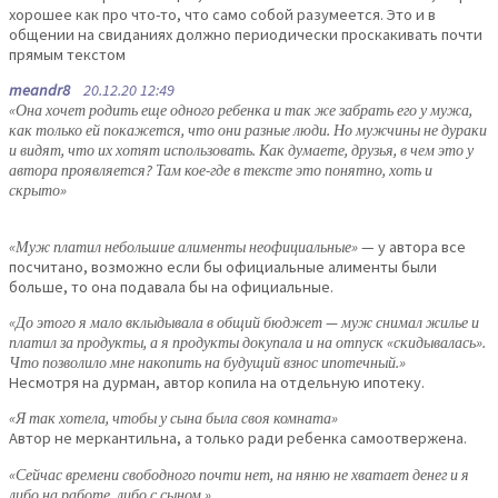
хорошее как про что-то, что само собой разумеется. Это и в
общении на свиданиях должно периодически проскакивать почти
прямым текстом
meandr8
20.12.20 12:49
«Она хочет родить еще одного ребенка и так же забрать его у мужа,
как только ей покажется, что они разные люди. Но мужчины не дураки
и видят, что их хотят использовать. Как думаете, друзья, в чем это у
автора проявляется? Там кое-где в тексте это понятно, хоть и
скрыто»
«Муж платил небольшие алименты неофициальные»
— у автора все
посчитано, возможно если бы официальные алименты были
больше, то она подавала бы на официальные.
«До этого я мало вклыдывала в общий бюджет — муж снимал жилье и
платил за продукты, а я продукты докупала и на отпуск «скидывалась».
Что позволило мне накопить на будущий взнос ипотечный.»
Несмотря на дурман, автор копила на отдельную ипотеку.
«Я так хотела, чтобы у сына была своя комната»
Автор не меркантильна, а только ради ребенка самоотвержена.
«Сейчас времени свободного почти нет, на няню не хватает денег и я
либо на работе, либо с сыном.»