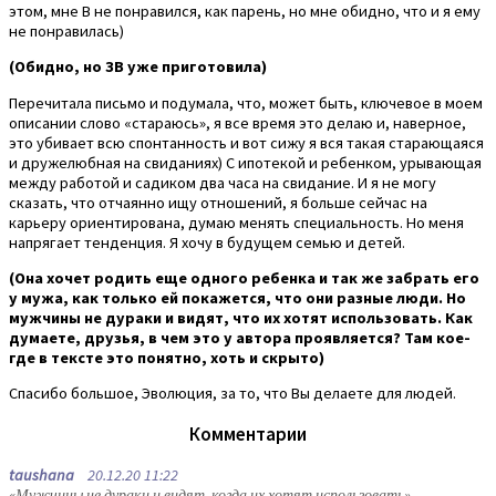
этом, мне В не понравился, как парень, но мне обидно, что и я ему
не понравилась)
(Обидно, но ЗВ уже приготовила)
Перечитала письмо и подумала, что, может быть, ключевое в моем
описании слово «стараюсь», я все время это делаю и, наверное,
это убивает всю спонтанность и вот сижу я вся такая старающаяся
и дружелюбная на свиданиях) С ипотекой и ребенком, урывающая
между работой и садиком два часа на свидание. И я не могу
сказать, что отчаянно ищу отношений, я больше сейчас на
карьеру ориентирована, думаю менять специальность. Но меня
напрягает тенденция. Я хочу в будущем семью и детей.
(Она хочет родить еще одного ребенка и так же забрать его
у мужа, как только ей покажется, что они разные люди. Но
мужчины не дураки и видят, что их хотят использовать. Как
думаете, друзья, в чем это у автора проявляется? Там кое-
где в тексте это понятно, хоть и скрыто)
Спасибо большое, Эволюция, за то, что Вы делаете для людей.
Комментарии
taushana
20.12.20 11:22
«Мужчины не дураки и видят, когда их хотят использовать»
.