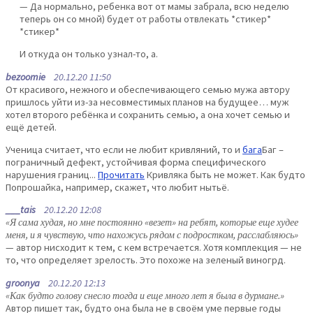
— Да нормально, ребенка вот от мамы забрала, всю неделю
теперь он со мной) будет от работы отвлекать *стикер*
*стикер*
И откуда он только узнал-то, а.
bezoomie
20.12.20 11:50
От красивого, нежного и обеспечивающего семью мужа автору
пришлось уйти из-за несовместимых планов на будущее… муж
хотел второго ребёнка и сохранить семью, а она хочет семью и
ещё детей.
Ученица считает, что если не любит кривляний, то и
бага
Баг –
пограничный дефект, устойчивая форма специфического
нарушения границ...
Прочитать
Кривляка быть не может. Как будто
Попрошайка, например, скажет, что любит нытьё.
___tais
20.12.20 12:08
«Я сама худая, но мне постоянно «везет» на ребят, которые еще худее
меня, и я чувствую, что нахожусь рядом с подростком, расслабляюсь»
— автор нисходит к тем, с кем встречается. Хотя комплекция — не
то, что определяет зрелость. Это похоже на зеленый виногрд.
groonya
20.12.20 12:13
«Как будто голову снесло тогда и еще много лет я была в дурмане.»
Автор пишет так, будто она была не в своём уме первые годы