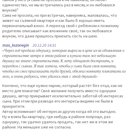
одиночество, но мы встречались раз в месяц и он любовался
внуком)”
Сама не просила, но при встречах, наверняка, жаловалась, что
живет на съёмной квартире и как было б хорошо иметь
первоначальный взнос. А переезд свой с ребёнком к пожилому
родителю описывает как вложение своё, так он любовался
внуком, что даже пришлось приехать сесть на шею.
max_kszonegin
20.12.20 14:31
«Через год продала однушку, которая выросла в цене из-за объявления о
строительстве метро в этом районе и купила там же небольшую
двушку на этапе строительства. К лету обещают достроить, и
переедем с сыном. Я так хотела, чтобы у сына была своя комната,
чтобы он смог приглашать туда друзей, обклеил комнату плакатами из
лего, и очень радуюсь, что удалось так с этой двушкой»
Кончено, что ещё нужно парню, который растёт без отца, как не
место для плакатов? Своё желание получить вместо однушки
двушку, автор прикрывает исключительно заботой об интересах
сына. При этом при разводе его интересы видимо не были в
приоритете.
Автор вспоминает об интересах других когда ей это выгодно.
Ну и взяла бы квартиру, где-нибудь в районе попроще, раз
однушку, так удачно удалось продать, так нет же в этом же
районе. На меньшее уже не согласна.