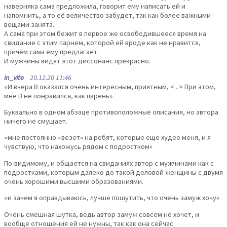
наверняка сама предложила, говорит ему написать ей и
напомнить, а то её величество забудет, так как более важными
вещами занята.
А сама при этом бежит в первое же освободившееся время на
свидание с этим парнем, которой ей вроде как не нравится,
причём сама ему предлагает.
И мужчины видят этот диссонанс прекрасно.
in_vite
20.12.20 11:46
«И вчера В оказался очень интересным, приятным, <...> При этом,
мне В не понравился, как парень»
Буквально в одном абзаце противоположные описания, но автора
ничего не смущает.
«мне постоянно «везет» на ребят, которые еще худее меня, и я
чувствую, что нахожусь рядом с подростком»
По-видимому, и общается на свиданиях автор с мужчинами как с
подростками, которым далеко до такой деловой женщины с двумя
очень хорошими высшими образованиями.
«и зачем я оправдываюсь, лучше пошутить, что очень замуж хочу»
Очень смешная шутка, ведь автор замуж совсем не хочет, и
вообще отношения ей не нужны, так как она сейчас