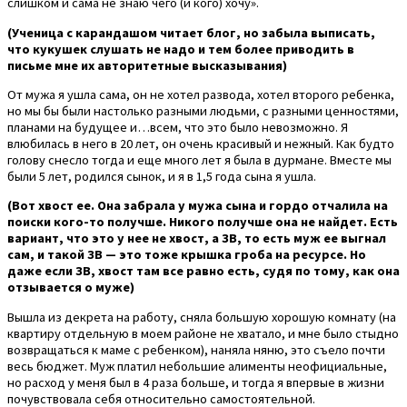
слишком и сама не знаю чего (и кого) хочу».
(Ученица с карандашом читает блог, но забыла выписать,
что кукушек слушать не надо и тем более приводить в
письме мне их авторитетные высказывания)
От мужа я ушла сама, он не хотел развода, хотел второго ребенка,
но мы бы были настолько разными людьми, с разными ценностями,
планами на будущее и…всем, что это было невозможно. Я
влюбилась в него в 20 лет, он очень красивый и нежный. Как будто
голову снесло тогда и еще много лет я была в дурмане. Вместе мы
были 5 лет, родился сынок, и я в 1,5 года сына я ушла.
(Вот хвост ее. Она забрала у мужа сына и гордо отчалила на
поиски кого-то получше. Никого получше она не найдет. Есть
вариант, что это у нее не хвост, а ЗВ, то есть муж ее выгнал
сам, и такой ЗВ — это тоже крышка гроба на ресурсе. Но
даже если ЗВ, хвост там все равно есть, судя по тому, как она
отзывается о муже)
Вышла из декрета на работу, сняла большую хорошую комнату (на
квартиру отдельную в моем районе не хватало, и мне было стыдно
возвращаться к маме с ребенком), наняла няню, это съело почти
весь бюджет. Муж платил небольшие алименты неофициальные,
но расход у меня был в 4 раза больше, и тогда я впервые в жизни
почувствовала себя относительно самостоятельной.