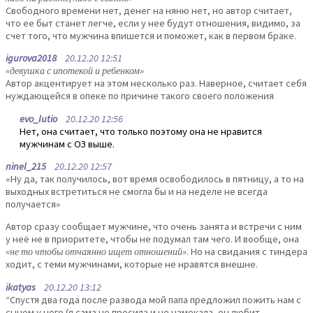
Свободного времени нет, денег на няню нет, но автор считает,
что ее быт станет легче, если у нее будут отношения, видимо, за
счет того, что мужчина впишется и поможет, как в первом браке.
igurova2018
20.12.20 12:51
«девушка с ипотекой и ребенком»
Автор акцентирует на этом несколько раз. Наверное, считает себя
нуждающейся в опеке по причине такого своего положения
evo_lutio
20.12.20 12:56
Нет, она считает, что только поэтому она не нравится
мужчинам с ОЗ выше.
ninel_215
20.12.20 12:57
«Ну да, так получилось, вот время освободилось в пятницу, а то на
выходных встретиться не смогла бы и на неделе не всегда
получается»
Автор сразу сообщает мужчине, что очень занята и встречи с ним
у неё не в приоритете, чтобы не подумал там чего. И вообще, она
«не то чтобы отчаянно ищет отношений»
. Но на свидания с тиндера
ходит, с теми мужчинами, которые не нравятся внешне.
ikatyas
20.12.20 13:12
“Спустя два года после развода мой папа предложил пожить нам с
сыном у него (я сама не просила и не намекала, он любит