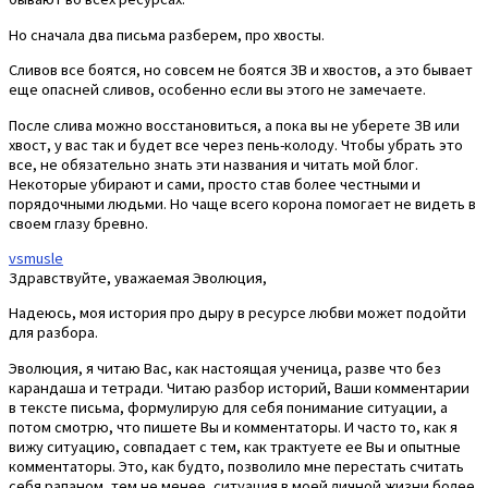
Но сначала два письма разберем, про хвосты.
Сливов все боятся, но совсем не боятся ЗВ и хвостов, а это бывает
еще опасней сливов, особенно если вы этого не замечаете.
После слива можно восстановиться, а пока вы не уберете ЗВ или
хвост, у вас так и будет все через пень-колоду. Чтобы убрать это
все, не обязательно знать эти названия и читать мой блог.
Некоторые убирают и сами, просто став более честными и
порядочными людьми. Но чаще всего корона помогает не видеть в
своем глазу бревно.
vsmusle
Здравствуйте, уважаемая Эволюция,
Надеюсь, моя история про дыру в ресурсе любви может подойти
для разбора.
Эволюция, я читаю Вас, как настоящая ученица, разве что без
карандаша и тетради. Читаю разбор историй, Ваши комментарии
в тексте письма, формулирую для себя понимание ситуации, а
потом смотрю, что пишете Вы и комментаторы. И часто то, как я
вижу ситуацию, совпадает с тем, как трактуете ее Вы и опытные
комментаторы. Это, как будто, позволило мне перестать считать
себя рапаном, тем не менее, ситуация в моей личной жизни более