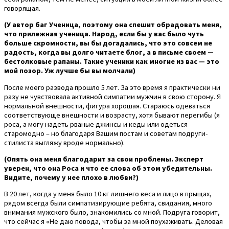
говорящая.
(У автор баг Ученица, поэтому она спешит обрадовать меня,
что прилежная ученица. Народ, если бы у вас было чуть
больше скромности, вы бы догадались, что это совсем не
радость, когда вы долго читаете блог, а в письме своем —
бестолковые рапаны. Такие ученики как многие из вас — это
мой позор. Уж лучше бы вы молчали)
После моего развода прошло 5 лет. За это время я практически ни
разу не чувствовала активной симпатии мужчин в свою сторону. Я
нормальной внешности, фигура хорошая. Стараюсь одеваться
соответствующе внешности и возрасту, хотя бывают перегибы (я
роса, а могу надеть рваные джинсы и кеды или одеться
старомодно – но благодаря Вашим постам и советам подруги-
стилиста выгляжу вроде нормально).
(Опять она меня благодарит за свои проблемы. Эксперт
уверен, что она Роса и что ее слова об этом убедительны.
Видите, почему у нее плохо в любви?)
В 20 лет, когда у меня было 10 кг лишнего веса и лицо в прыщах,
рядом всегда были симпатизирующие ребята, свидания, много
внимания мужского было, знакомились со мной. Подруга говорит,
что сейчас я «Не даю повода, чтобы за мной поухаживать. Деловая