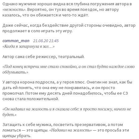
Однако мужчине хорошо видна вся глубина погружения автора в
«нежность»
. Вероятно, он тух во время поездок, но автору
казалось, что он обижается и чего-то ждёт.
Даже сейчас, когда бездействие другой стороны очевидно, автор
продолжает в соло играть эту игру.
common_man
21.08.20 21:45
«Когда я запархнула в зал…»
Автор сама себе режиссер, театральный.
«Под конец встречи мне стало спокойно, а он стал будто каждое слово
обдумывать.»
У автора корона подросла, а у героя плюс. Онегин не знал, как бы
дать ей понять, что она ему не понравилась, и он просто
промолчал. Потом ему десять дней понадобилось, чтобы ее СЗ
снова стала положительной.
«Он надавил на жалость и я сказала себе: я просто посижу, ничего не
будет.»
Затащить к себе мужика, посветить презервативом, а потом
ломаться — это щипцы.
«Надавил на жалость»
— это просьба эти
щипцы убрать.