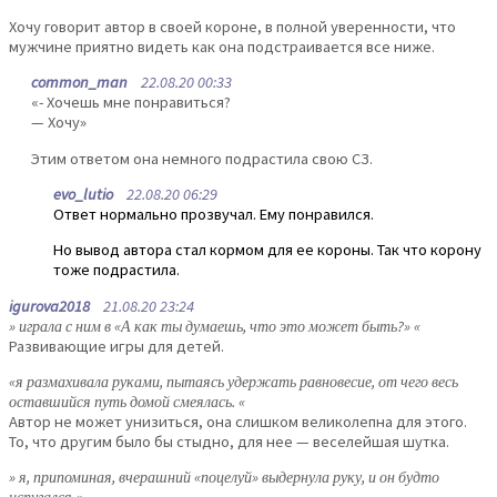
Хочу говорит автор в своей короне, в полной уверенности, что
мужчине приятно видеть как она подстраивается все ниже.
common_man
22.08.20 00:33
«- Хочешь мне понравиться?
— Хочу»
Этим ответом она немного подрастила свою СЗ.
evo_lutio
22.08.20 06:29
Ответ нормально прозвучал. Ему понравился.
Но вывод автора стал кормом для ее короны. Так что корону
тоже подрастила.
igurova2018
21.08.20 23:24
» играла с ним в «А как ты думаешь, что это может быть?» «
Развивающие игры для детей.
«я размахивала руками, пытаясь удержать равновесие, от чего весь
оставшийся путь домой смеялась. «
Автор не может унизиться, она слишком великолепна для этого.
То, что другим было бы стыдно, для нее — веселейшая шутка.
» я, припоминая, вчерашний «поцелуй» выдернула руку, и он будто