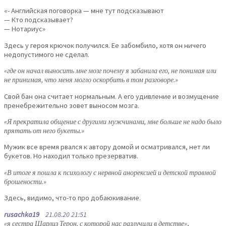
«- Английская поговорка — мне тут подсказывают
— Кто подсказывает?
— Нотариус»
Здесь у героя крючок получился. Ее забомбило, хотя он ничего
недопустимого не сделал.
«где он начал выносить мне мозг почему я забанила его, не понимая или
не принимая, что меня могло оскорбить в том разговоре.»
Свой бан она считает нормальным. А его удивление и возмущение
пренебрежительно зовет выносом мозга.
«Я прекратила общение с другими мужчинами, мне больше не надо было
прятать от него букеты.»
Мужик все время рвался к автору домой и осматривался, нет ли
букетов. Но находил только презерватив.
«В итоге я пошла к психологу с нервной анорексией и детской травмой
брошености.»
Здесь, видимо, что-то про добаюкивание.
rusachka19
21.08.20 21:51
«я сестра Шарлиз Терон, с которой нас разлучили в детстве»
,