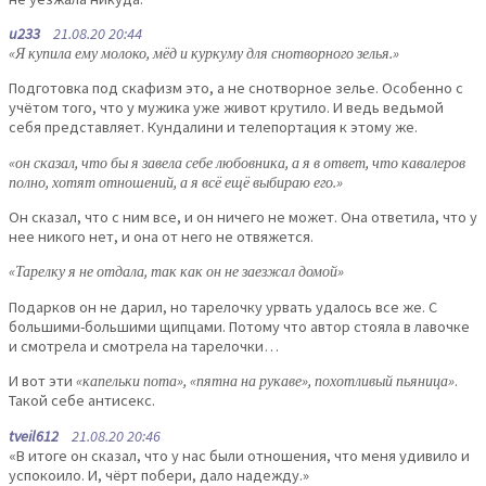
u233
21.08.20 20:44
«Я купила ему молоко, мёд и куркуму для снотворного зелья.»
Подготовка под скафизм это, а не снотворное зелье. Особенно с
учётом того, что у мужика уже живот крутило. И ведь ведьмой
себя представляет. Кундалини и телепортация к этому же.
«он сказал, что бы я завела себе любовника, а я в ответ, что кавалеров
полно, хотят отношений, а я всё ещё выбираю его.»
Он сказал, что с ним все, и он ничего не может. Она ответила, что у
нее никого нет, и она от него не отвяжется.
«Тарелку я не отдала, так как он не заезжал домой»
Подарков он не дарил, но тарелочку урвать удалось все же. С
большими-большими щипцами. Потому что автор стояла в лавочке
и смотрела и смотрела на тарелочки…
И вот эти
«капельки пота», «пятна на рукаве», похотливый пьяница»
.
Такой себе антисекс.
tveil612
21.08.20 20:46
«В итоге он сказал, что у нас были отношения, что меня удивило и
успокоило. И, чёрт побери, дало надежду.»