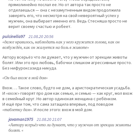
прямолинейно послал ее. Но от автора так просто не
отделаешься — она с незамутненным видом продолжила
заверять его, что несмотря на свой невероятный успех у
мужчин, она выбирает именно его. Ведь Cтесняша просто не
верит своему счастью и робеет.
pulcinella97
21.08.20 20:56
«даже нравилось, наблюдать как у него кружится голова, как он
возбуждён, как он жалуется на боль в животе»
Автору всерьёз что ли думает, что у мужчин от эрекции животы
болят. Или это про любовь, бабочки слишком агрессивные просто.
Без нифуроксазида никуда.
«Он был вхож в мой дом»
Вхож…. Такое слово, будто не дом, а аристократическая усадьба.
И
«вхож»
говорят про дом как семью, и семью — как круг, мол вхож
в семейный круг. Но автор одинокая женщина с ребёнком.
И ещё при том, что сама затащила впервые, под поводом
«таблетку дам»
. И после этого: вхож в мой дом.
javaman1975
21.08.20 21:07
«Автору всерьёз что ли думает, что у мужчин от эрекции животы
болят. «