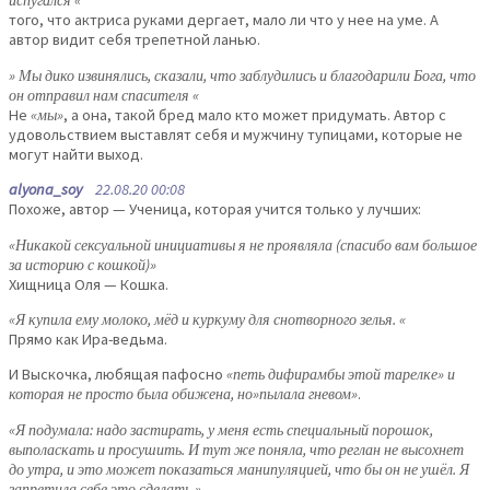
испугался «
того, что актриса руками дергает, мало ли что у нее на уме. А
автор видит себя трепетной ланью.
» Мы дико извинялись, сказали, что заблудились и благодарили Бога, что
он отправил нам спасителя «
Не
«мы»
, а она, такой бред мало кто может придумать. Автор с
удовольствием выставлят себя и мужчину тупицами, которые не
могут найти выход.
alyona_soy
22.08.20 00:08
Похоже, автор — Ученица, которая учится только у лучших:
«Никакой сексуальной инициативы я не проявляла (спасибо вам большое
за историю с кошкой)»
Хищница Оля — Кошка.
«Я купила ему молоко, мёд и куркуму для снотворного зелья. «
Прямо как Ира-ведьма.
И Выскочка, любящая пафосно
«петь дифирамбы этой тарелке» и
которая не просто была обижена, но»пылала гневом»
.
«Я подумала: надо застирать, у меня есть специальный порошок,
выполаскать и просушить. И тут же поняла, что реглан не высохнет
до утра, и это может показаться манипуляцией, что бы он не ушёл. Я
запретила себе это сделать.»