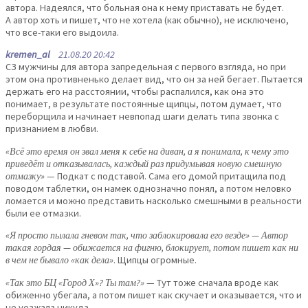
автора. Надеялся, что больная она к нему приставать не будет.
А автор хоть и пишет, что не хотела (как обычно), не исключено,
что все-таки его выдоила.
kremen_al
21.08.20 20:42
СЗ мужчины для автора запредельная с первого взгляда, но при
этом она противненько делает вид, что он за ней бегает. Пытается
держать его на расстоянии, чтобы распалился, как она это
понимает, в результате постоянные щипцы, потом думает, что
переборщила и начинает невпопад шаги делать типа звонка с
признанием в любви.
«Всё это время он звал меня к себе на диван, а я понимала, к чему это
приведёт и отказывалась, каждый раз придумывая новую смешную
отмазку»
— Подкат с подставой. Сама его домой притащила под
поводом таблетки, он намек однозначно понял, а потом неловко
ломается и можно представить насколько смешными в реальности
были ее отмазки.
«Я просто пылала гневом так, что заблокировала его везде» — Автор
такая гордая — обижается на фигню, блокирует, потом пишет как ни
в чем не бывало «как дела»
. Щипцы огромные.
«Так это БЦ «Город Х»? Ты там?»
— Тут тоже сначала вроде как
обиженно убегала, а потом пишет как скучает и оказывается, что и
не уезжала никуда.