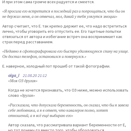
И при этом сама громче всех радуется и смеется.
«Я просила его встретится в последний раз и попрощаться, что бы он
не держал меня, а он отвечал, мол, давай у тебя улягутся эмоции»
Автор считает, что Е. так крепко держит ее, что надо встретиться
лично, чтобы уговорить его отпустить ее. Его тщетные попытки
отвязаться от автора и избегание встреч она воспринимает как
страх перед расставанием.
«Недавно я сфотографировала его быстро удаляющуюся спину на улице.
Он достал телефон, остановился и повернулся.»
Е. наверное, холодный пот прошиб от такой фотографии.
olga_l
21.08.20 21:12
«Моя ОЗ другая»
Когда не хочется признавать, что ОЗ ниже, можно использовать
слово
«другая»
«Рассказала, что допускала беременность, он сказал, что бы я завела
себе любовника, а я в ответ, что кавалеров полно, хотят
отношений, а я всё ещё выбираю его»
Автор сказала, что рассматривала вариант беременности от Е,
но тот почему-то вместо того, чтобы обрадоваться,