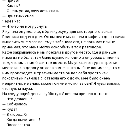
— Привет
— Как ты?
— Очень устал, хочу лечь спать
— Приятных снов
Через час:
— Что-то не могу уснуть
Я купила ему молоко, мёд и куркуму для снотворного зелья.
Приехала под его дом. Он вышел и мы пошли в кафе… где он начал
выносить мне мозг почему я забанила его, не понимая или не
принимая, что меня могло оскорбить в том разговоре.
Кафе закрывалось и мы поехали в другое место, где я раньше
никогда не была, там было шумно и людно и он убеждал меня в
том, что мы с ним были там вместе. Мы уехали оттуда в третье
место и всю дорогу он лез ко мне в штаны. Я не понимала, что с
ним происходит. В третьем месте он вёл себя просто как
похотливый пьяница. Я отвезла его к дому, мне было очень
неприятно, не знаю, может он мне мстил за бан? Я чувствовала,
что нужна пауза.
На следующий день в субботу в 8 вечера пришло от него:
— Что делаешь?
— Собираюсь
— Куда?
— В «город Х»
— Когда вылетаешь?
— Послезавтра