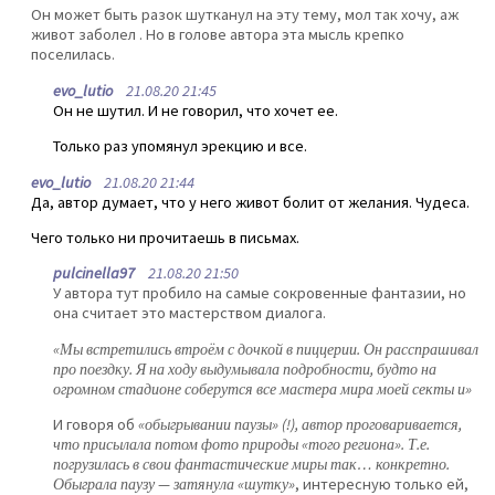
Он может быть разок шутканул на эту тему, мол так хочу, аж
живот заболел . Но в голове автора эта мысль крепко
поселилась.
evo_lutio
21.08.20 21:45
Он не шутил. И не говорил, что хочет ее.
Только раз упомянул эрекцию и все.
evo_lutio
21.08.20 21:44
Да, автор думает, что у него живот болит от желания. Чудеса.
Чего только ни прочитаешь в письмах.
pulcinella97
21.08.20 21:50
У автора тут пробило на самые сокровенные фантазии, но
она считает это мастерством диалога.
«Мы встретились втроём с дочкой в пиццерии. Он расспрашивал
про поездку. Я на ходу выдумывала подробности, будто на
огромном стадионе соберутся все мастера мира моей секты и»
И говоря об
«обыгрывании паузы» (!), автор проговаривается,
что присылала потом фото природы «того региона». Т.е.
погрузилась в свои фантастические миры так… конкретно.
Обыграла паузу — затянула «шутку»
, интересную только ей,