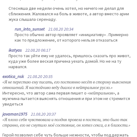
Стесняша две недели очень хотел, но ничего не делал для
сближения. Жаловался на боль в животе, а автор вместо арии
жука слышала серенаду.
run_into_sunset
21.08.20 20:34
Просто обычно автор проявляет «инициативу» . Примерно
как то предложение, от которого нельзя отказаться
ikatyas
22.08.20 06:17
Просто так уйти ему не удалось, пришлось сказать про живот,
куда уже более веская причина уехать домой. Но не на ту
нарвался.
exotica_nsk
21.08.20 20:35
«Я не перестаю ему писать, его постоянно несёт в сторону выяснения
отношений. Я настойчиво веду диалог в нейтральное русло.»
Интересно, что автор сама первая пишет о
«нейтральном»
, а
мужчина пытается выяснять отношения и при этом не стремится
увидеться
javaman1975
21.08.20 20:37
«Я плохо себя чувствовала и полдня провела в постели, это было так
странно, его не смутило моё состояние, он хотел секса, а я близости.»
Герой позволил себе чуть больше нежности, чтобы поддержать