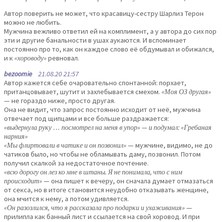
Автор поверить не может, что красавицу-сестру Шарлиз Терон
можно не любить.
Мужчина вежливо ответил ей на комплимент, а у автора до сих пор
эти и другие банальности в ушах аукаются. И вспоминает
постоянно про то, как он каждое слово её обдумывал и обижался,
и к
«хороводу»
ревновал.
bezoomie
21.08.20 21:57
Автор кажется себе очаровательно спонтанной: порхает,
пританцовывает, шутит и захлебывается смехом.
«Моя ОЗ другая»
— не гораздо ниже, просто другая.
Она не видит, что запрос постоянно исходит от неё, мужчина
отвечает под щипцами и все больше раздражается:
«выдернула руку … посмотрел на меня в упор» — и подумал: «Гребаная
нарния»
«Мы флиртовали в чатике и он позвонил»
— мужчине, видимо, не до
чатиков было, но чтобы не обламывать даму, позвонил. Потом
получил скалкой за недостаточное почтение.
«всю дорогу он лез ко мне в штаны. Я не понимала, что с ним
происходит»
— она пишет к вечеру, он сначала думает отмазаться
от секса, но в итоге становится неудобно отказывать женщине,
она мчится к нему, а потом удивляется.
«Он разозлился, что я рассказала про подарки и ухаживания»
—
прилипла как банный лист и ссылается на свой хоровод. И при