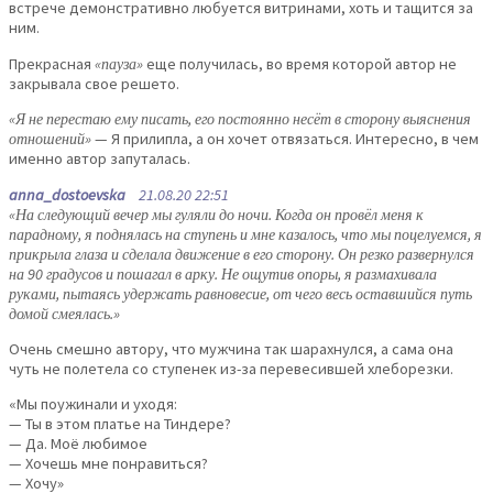
встрече демонстративно любуется витринами, хоть и тащится за
ним.
Прекрасная
«пауза»
еще получилась, во время которой автор не
закрывала свое решето.
«Я не перестаю ему писать, его постоянно несёт в сторону выяснения
отношений»
— Я прилипла, а он хочет отвязаться. Интересно, в чем
именно автор запуталась.
anna_dostoevska
21.08.20 22:51
«На следующий вечер мы гуляли до ночи. Когда он провёл меня к
парадному, я поднялась на ступень и мне казалось, что мы поцелуемся, я
прикрыла глаза и сделала движение в его сторону. Он резко развернулся
на 90 градусов и пошагал в арку. Не ощутив опоры, я размахивала
руками, пытаясь удержать равновесие, от чего весь оставшийся путь
домой смеялась.»
Очень смешно автору, что мужчина так шарахнулся, а сама она
чуть не полетела со ступенек из-за перевесившей хлеборезки.
«Мы поужинали и уходя:
— Ты в этом платье на Тиндере?
— Да. Моё любимое
— Хочешь мне понравиться?
— Хочу»