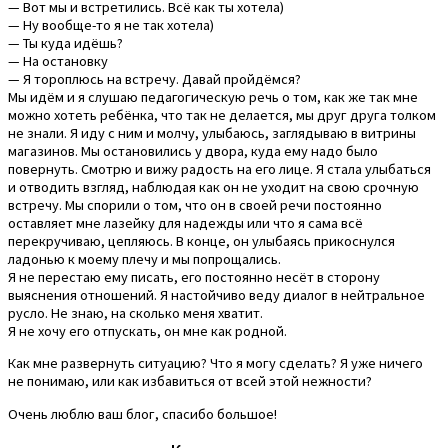
— Вот мы и встретились. Всё как ты хотела)
— Ну вообще-то я не так хотела)
— Ты куда идёшь?
— На остановку
— Я тороплюсь на встречу. Давай пройдёмся?
Мы идём и я слушаю педагогическую речь о том, как же так мне
можно хотеть ребёнка, что так не делается, мы друг друга толком
не знали. Я иду с ним и молчу, улыбаюсь, заглядываю в витрины
магазинов. Мы остановились у двора, куда ему надо было
повернуть. Смотрю и вижу радость на его лице. Я стала улыбаться
и отводить взгляд, наблюдая как он не уходит на свою срочную
встречу. Мы спорили о том, что он в своей речи постоянно
оставляет мне лазейку для надежды или что я сама всё
перекручиваю, цепляюсь. В конце, он улыбаясь прикоснулся
ладонью к моему плечу и мы попрощались.
Я не перестаю ему писать, его постоянно несёт в сторону
выяснения отношений. Я настойчиво веду диалог в нейтральное
русло. Не знаю, на сколько меня хватит.
Я не хочу его отпускать, он мне как родной.
Как мне развернуть ситуацию? Что я могу сделать? Я уже ничего
не понимаю, или как избавиться от всей этой нежности?
Очень люблю ваш блог, спасибо большое!