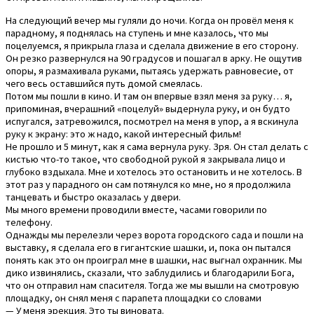
На следующий вечер мы гуляли до ночи. Когда он провёл меня к
парадному, я поднялась на ступень и мне казалось, что мы
поцелуемся, я прикрыла глаза и сделала движение в его сторону.
Он резко развернулся на 90 градусов и пошагал в арку. Не ощутив
опоры, я размахивала руками, пытаясь удержать равновесие, от
чего весь оставшийся путь домой смеялась.
Потом мы пошли в кино. И там он впервые взял меня за руку… я,
припоминая, вчерашний «поцелуй» выдернула руку, и он будто
испугался, затревожился, посмотрел на меня в упор, а я вскинула
руку к экрану: это ж надо, какой интересный фильм!
Не прошло и 5 минут, как я сама вернула руку. Зря. Он стал делать с
кистью что-то такое, что свободной рукой я закрывала лицо и
глубоко вздыхала. Мне и хотелось это остановить и не хотелось. В
этот раз у парадного он сам потянулся ко мне, но я продолжила
танцевать и быстро оказалась у двери.
Мы много времени проводили вместе, часами говорили по
телефону.
Однажды мы перелезли через ворота городского сада и пошли на
выставку, я сделала его в гигантские шашки, и, пока он пытался
понять как это он проиграл мне в шашки, нас выгнал охранник. Мы
дико извинялись, сказали, что заблудились и благодарили Бога,
что он отправил нам спасителя. Тогда же мы вышли на смотровую
площадку, он снял меня с парапета площадки со словами
— У меня эрекция. Это ты виновата.