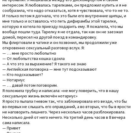
интересом. Я любовалась тарелками, он предложил купить и я не
сообразила, что надо отказаться, хотя я чувствовала, что-то не то.
И только потом я догнала, что это были его внутренние щипцы, и
мне только и оставалось что петь дифирамбы этой тарелке,
которую я хотела по приезду подарить ему. Я пожалела, что мы
вообще пошли туда. Тарелку я не отдала, так как он не заезжал
домой, пересел на другой поезд в командировку.
Мы флиртовали в чатике и он позвонил, мы продолжили уже
откровенно сексуальный разговор вслух. Я:
— … мне просто любопытно
— От любопытства кошка сдохла
— А что это за выражение? Я такого не знаю
— Английская поговорка — мне тут подсказывают
— Кто подсказывает?
— Нотариус
— … давай потом поговорим.
Я положила трубку и написала: «не могу поверить, что в нашу
сексуальную жизнь включён нотариус»
Я просто пылала гневом так, что заблокировала его везде, что бы
во-первых не слышать его оправданий, а во вторых, что бы в ярости
не наговорить лишнего. Через несколько часов разблокировала.
Несколько дней от него ничего. На третий день часов в 8 вечера
сама написала.
— Привет