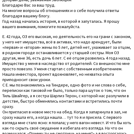
Благодарю Вас за ваш труд.
На многие вопросы об отношениях и о себе получила ответы
благодаря вашему блогу.
Год назад началась история, в которой я запуталась. Я прошу
вашего внимания, помогите пожалуйста.
Е. 42 года, ОЗ его высокая, но деятельность его на грани с законом,
у него нет имущества, всё в активах, что надо арендует, были
«первая» и «вторая» жены по 5 лет, детей нет, ухаживает за отцом,
в родном городе останавливается у старшей сестры. Моя ОЗ
другая, мне 36, есть дочь 6 лет. С её отцом развелись 4 года назад.
Имущество у меня в наследство от родителей. Со внешностю мне
просто повезло. У меня стартап с собственным изобретением.
Нашла инвестора, проект вдохновляет, но нехватка опыта
приподносит свои уроки.
С Е. мы познакомились на Тиндере, одно фото и ни слова о себе,
переписки как таковой не было, только пара шуток о том, что он
Тиль Швайгер, а я сестра Шарлиз Терон, с которой нас разлучили в
детстве, быстро обменялись контактами и встретились почти
сразу.
Он пригласил в новое место на обед. Когда я запархнула в зал, не
сразу нашла его, а когда нашла… тут то я и присела. С первого
взгляда мне стало ясно: я попала; у него вагон невест. И что бы хоть
как-то скрыть своё смущение я избегала его взгляда. На что он
возмущался: «Почему ты не смотришь на меня?» а я восторгалась