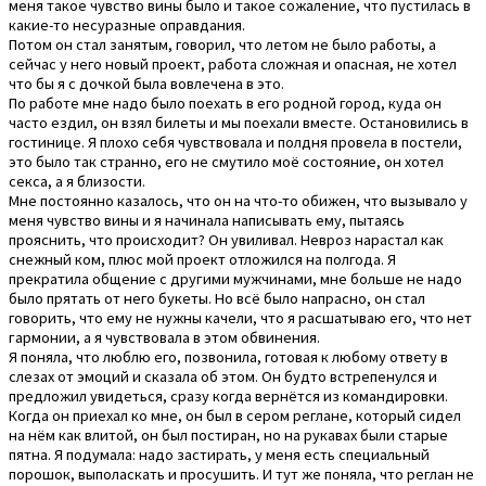
меня такое чувство вины было и такое сожаление, что пустилась в
какие-то несуразные оправдания.
Потом он стал занятым, говорил, что летом не было работы, а
сейчас у него новый проект, работа сложная и опасная, не хотел
что бы я с дочкой была вовлечена в это.
По работе мне надо было поехать в его родной город, куда он
часто ездил, он взял билеты и мы поехали вместе. Остановились в
гостинице. Я плохо себя чувствовала и полдня провела в постели,
это было так странно, его не смутило моё состояние, он хотел
секса, а я близости.
Мне постоянно казалось, что он на что-то обижен, что вызывало у
меня чувство вины и я начинала написывать ему, пытаясь
прояснить, что происходит? Он увиливал. Невроз нарастал как
снежный ком, плюс мой проект отложился на полгода. Я
прекратила общение с другими мужчинами, мне больше не надо
было прятать от него букеты. Но всё было напрасно, он стал
говорить, что ему не нужны качели, что я расшатываю его, что нет
гармонии, а я чувствовала в этом обвинения.
Я поняла, что люблю его, позвонила, готовая к любому ответу в
слезах от эмоций и сказала об этом. Он будто встрепенулся и
предложил увидеться, сразу когда вернётся из командировки.
Когда он приехал ко мне, он был в сером реглане, который сидел
на нём как влитой, он был постиран, но на рукавах были старые
пятна. Я подумала: надо застирать, у меня есть специальный
порошок, выполаскать и просушить. И тут же поняла, что реглан не