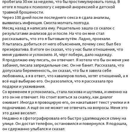
пробегала 30 км за неделю, что бы простимулировать голод. В
итоге я пошла к психологу с нервной анорексией и детской
травмой брошености.
Через 100 дней после последнего секса я сдала анализы,
выявилась инфекция. Смогла молчать полгода.
Месяц назад я написала ему. Решительно зашла со скалок с
результатами анализов до и после. На что он мне стал
рассказывать, что это я бытовым путём. Ладно, проехали.
Я пыталась добиться от него объяснения, почему секс был без
презерватива. В итоге он сказал, что у нас были отношения, что
меня удивило и успокоило. И, чёрт побери, дало надежду.
Я продолжаю ему писать, он отвечает. Я хотела что бы он меня уже
забанил, писала запредельные смс. Он не банит. Рассказала, что
допускала беременность, он сказал, что бы я завела себе
любовника, а я в ответ, что кавалеров полно, хотят отношений, а я
всё ещё выбираю его. Он разозлился, что я рассказала про
подарки и ухаживания.
Со временем я успокоилась, стала ласкова и шутлива, и именно на
это он не отвечает. Но стоит взяться за скалку, как диалог
оживает. Иногда я провоцирую его, он накатывает текст училки и я
подначиваю. А ещё он не может не отвечать на вопросы. Меня это
это даже веселит.
Недавно я сфотографировала его быстро удаляющуюся спину на
улице. Он достал телефон, остановился и повернулся. Я подошла,
он сдержанно улыбался и сказал: