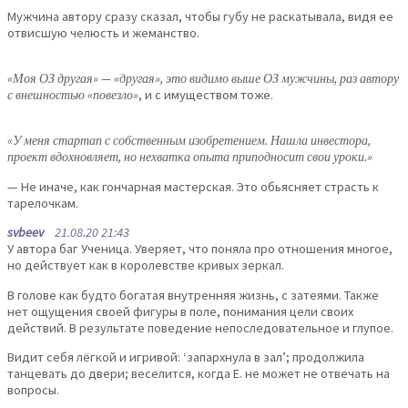
Мужчина автору сразу сказал, чтобы губу не раскатывала, видя ее
отвисшую челюсть и жеманство.
«Моя ОЗ другая» — «другая», это видимо выше ОЗ мужчины, раз автору
с внешностью «повезло»
, и с имуществом тоже.
«У меня стартап с собственным изобретением. Нашла инвестора,
проект вдохновляет, но нехватка опыта приподносит свои уроки.»
— Не иначе, как гончарная мастерская. Это обьясняет страсть к
тарелочкам.
svbeev
21.08.20 21:43
У автора баг Ученица. Уверяет, что поняла про отношения многое,
но действует как в королевстве кривых зеркал.
В голове как будто богатая внутренняя жизнь, с затеями. Также
нет ощущения своей фигуры в поле, понимания цели своих
действий. В результате поведение непоследовательное и глупое.
Видит себя лёгкой и игривой: ‘запархнула в зал’; продолжила
танцевать до двери; веселится, когда Е. не может не отвечать на
вопросы.