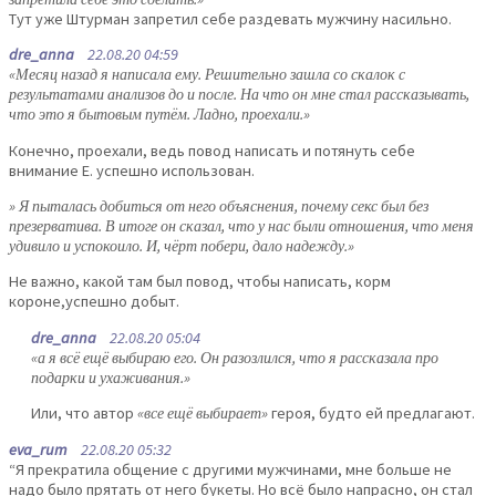
Тут уже Штурман запретил себе раздевать мужчину насильно.
dre_anna
22.08.20 04:59
«Месяц назад я написала ему. Решительно зашла со скалок с
результатами анализов до и после. На что он мне стал рассказывать,
что это я бытовым путём. Ладно, проехали.»
Конечно, проехали, ведь повод написать и потянуть себе
внимание Е. успешно использован.
» Я пыталась добиться от него объяснения, почему секс был без
презерватива. В итоге он сказал, что у нас были отношения, что меня
удивило и успокоило. И, чёрт побери, дало надежду.»
Не важно, какой там был повод, чтобы написать, корм
короне,успешно добыт.
dre_anna
22.08.20 05:04
«а я всё ещё выбираю его. Он разозлился, что я рассказала про
подарки и ухаживания.»
Или, что автор
«все ещё выбирает»
героя, будто ей предлагают.
eva_rum
22.08.20 05:32
“Я прекратила общение с другими мужчинами, мне больше не
надо было прятать от него букеты. Но всё было напрасно, он стал