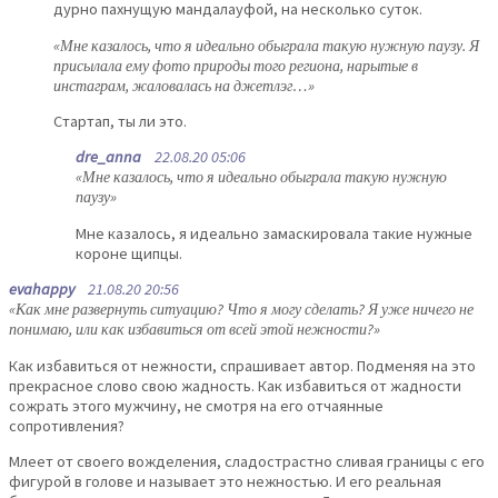
дурно пахнущую мандалауфой, на несколько суток.
«Мне казалось, что я идеально обыграла такую нужную паузу. Я
присылала ему фото природы того региона, нарытые в
инстаграм, жаловалась на джетлэг…»
Стартап, ты ли это.
dre_anna
22.08.20 05:06
«Мне казалось, что я идеально обыграла такую нужную
паузу»
Мне казалось, я идеально замаскировала такие нужные
короне щипцы.
evahappy
21.08.20 20:56
«Как мне развернуть ситуацию? Что я могу сделать? Я уже ничего не
понимаю, или как избавиться от всей этой нежности?»
Как избавиться от нежности, спрашивает автор. Подменяя на это
прекрасное слово свою жадность. Как избавиться от жадности
сожрать этого мужчину, не смотря на его отчаянные
сопротивления?
Млеет от своего вожделения, сладострастно сливая границы с его
фигурой в голове и называет это нежностью. И его реальная