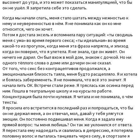
высохнет до утра, и это может показаться манипуляцией, что бы
он не ушёл. Я запретила себе это сделать.
Когда мы начали спать, меня стало шатать между нежностью к
нему и неуверенностью в нём. Я не понимала как он ко мне
относится, чего он хочет.
Потом я достала эксель и вспомнила пару ситуаций: «ты сводишь
меня с ума» во время первого секса; «ты идеальная» во время
какой-то из прогулок, когда меня эта фраза напрягла, и эпизод
когда он поверил, что я улетела. Я не знала, где он живёт. Он
ничего не дарил. Он был вхож в мой дом, знаком с дочкой. Но ни
одного тёплого слова о доме или дочери он не сказал.
От того, что секс без контрацептивов продолжался, а
эмоциональная близость таяла, меня будто расщепляло. Я и хотела
и боялась забеременеть. Я не понимала, что всё это значит. Я
начала пить ОК. Встречи стали реже. Я тряслась как осинка перед
ним. Пошла в театральную школу и на курсы по работе.
Концентрация была почти нулевая. Я читала и не понимала, о чём
тексты.
Я просила его встретится в последний раз и попрощаться, что бы
он не держал меня, а он отвечал, мол, давай у тебя улягутся
эмоции. Он постоянно подвешивал меня. Когда я задала ему
прямой вопрос: ты меня любишь? Он так же уклонился от ответа.
Я перестала ему надоедать и свалилась в депрессию, я потеряла
половину волос и пыталась танцевать через силу, в спортзале я