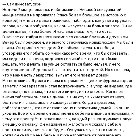
— Сам виноват, хихи
Недели 2 мы целовались и обнимались. Никакой сексуальной
инициативы я не проявляла (спасибо вам большое за историю с
кошкой) и мне это даже нравилось, наблюдать как у него кружится
голова, как он возбуждён, как он жалуется на боль в животе. Он не
делал шагов, я тем более. Я наслаждалась тем, что есть.
В начале сентября он познакомил со своими близкими друзьями.
Вечер был прекрасен, я немного стеснялась новых людей. Мы были
пьяны. Он привёз меня домой и собирался ехать к себе, я
уговорила его побыть со мной какое-то время, что бы отрезветь,
мы сидели на качели, поднялся сильный ветер и надо было
решать, что делать. На улице оставаться было нельзя. У него
крутило живот. Я должна была отпустить его домой. Но я сказала,
что у меня есть лекарство, выпьет его и поедет домой.
Мы поднялись. Я долго искала в огромном ящике нифуроксазид, он
заметил презерватив и стал подтрунивать. Я в упор не видела, где
он лежит, но я знала, что он его видит, и что он есть. Когда он
выпил таблетки он сел на диван, а я на стул в 2х метрах от него,
болтали и я спрашивала о самочувствии. Когда отрезвела,
поблагодарила, что не оставил меня и отпустила домой. Но он не
уходил. Всё это время он звал меня к себе на диван, а я понимала, к
чему это приведёт и отказывалась, каждый раз придумывая новую
смешную отмазку. Он надавил на жалость и я сказала себе: я
просто посижу, ничего не будет. Очнулась я уже в тот момент,
когда он снял с меня бельё, а рука напряглась от размера его