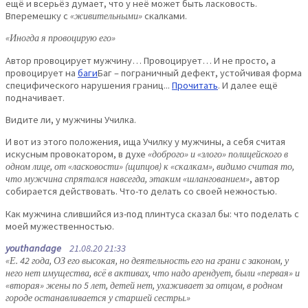
ещё и всерьёз думает, что у неё может быть ласковость.
Вперемешку с
«живительными»
скалками.
«Иногда я провоцирую его»
Автор провоцирует мужчину… Провоцирует… И не просто, а
провоцирует на
баги
Баг – пограничный дефект, устойчивая форма
специфического нарушения границ...
Прочитать
. И далее ещё
подначивает.
Видите ли, у мужчины Училка.
И вот из этого положения, ища Училку у мужчины, а себя считая
искусным провокатором, в духе
«доброго» и «злого» полицейского в
одном лице, от «ласковости» (щипцов) к «скалкам», видимо считая то,
что мужчина спрятался навсегда, этаким «шлангованием»
, автор
собирается действовать. Что-то делать со своей нежностью.
Как мужчина слившийся из-под плинтуса сказал бы: что поделать с
моей мужественностью.
youthandage
21.08.20 21:33
«Е. 42 года, ОЗ его высокая, но деятельность его на грани с законом, у
него нет имущества, всё в активах, что надо арендует, были «первая» и
«вторая» жены по 5 лет, детей нет, ухаживает за отцом, в родном
городе останавливается у старшей сестры.»