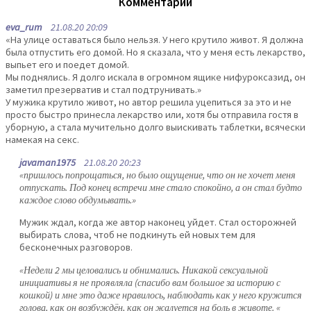
Комментарии
eva_rum
21.08.20 20:09
«На улице оставаться было нельзя. У него крутило живот. Я должна
была отпустить его домой. Но я сказала, что у меня есть лекарство,
выпьет его и поедет домой.
Мы поднялись. Я долго искала в огромном ящике нифуроксазид, он
заметил презерватив и стал подтрунивать.»
У мужика крутило живот, но автор решила уцепиться за это и не
просто быстро принесла лекарство или, хотя бы отправила гостя в
уборную, а стала мучительно долго выискивать таблетки, всячески
намекая на секс.
javaman1975
21.08.20 20:23
«пришлось попрощаться, но было ощущение, что он не хочет меня
отпускать. Под конец встречи мне стало спокойно, а он стал будто
каждое слово обдумывать.»
Мужик ждал, когда же автор наконец уйдет. Стал осторожней
выбирать слова, чтоб не подкинуть ей новых тем для
бесконечных разговоров.
«Недели 2 мы целовались и обнимались. Никакой сексуальной
инициативы я не проявляла (спасибо вам большое за историю с
кошкой) и мне это даже нравилось, наблюдать как у него кружится
голова, как он возбуждён, как он жалуется на боль в животе. «