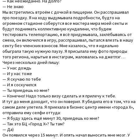
— Как неожиданно. На долго?
— Не знаю
Мы встретились втроём с дочкой в пиццерии. Он расспрашивал
про поездку. Я на ходу выдумывала подробности, будто на
огромном стадионе соберутся все мастера мира моей секты и
будут поднимать коллективную кундалини, что будем
тестировать телепортацию, я всё придумывала, захлёбываясь от
смеха, он включился в игру, расспрашивал, пытался влезть в нашу
секту без членских взносов. Мне казалось, что я идеально
обыграла такую нужную паузу. Я присылала ему фото природы
того региона, нарытые в инстаграм, жаловалась на джетлэг…
Через несколько дней пишу:
— У нас дождь
— И у нас тоже
— Я скучаю по тебе
— И я соскучился
— Ты приедешь ко мне?
— Конечно! Надо только визу сделать и я прилечу к тебе.
И тут до меня доходит, что он поверил. Я убедила его в том, что на
самом деле улетела. Я приехала в бизнес центр имени «города Х»,
отправила ему селфи оттуда:
— Я буду здесь ещё минут 30, приедешь ко мне?
— Так это БЦ «Город Х»? Ты там?
— Да)
Он появился через 15 минут. И опять начал выносить мне мозг. У