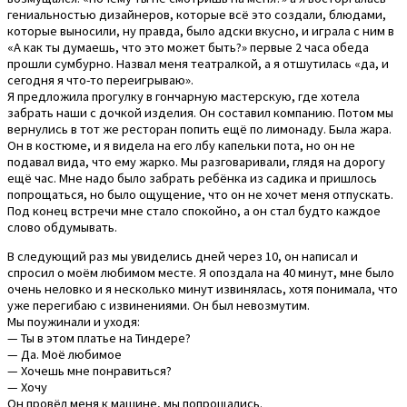
гениальностью дизайнеров, которые всё это создали, блюдами,
которые выносили, ну правда, было адски вкусно, и играла с ним в
«А как ты думаешь, что это может быть?» первые 2 часа обеда
прошли сумбурно. Назвал меня театралкой, а я отшутилась «да, и
сегодня я что-то переигрываю».
Я предложила прогулку в гончарную мастерскую, где хотела
забрать наши с дочкой изделия. Он составил компанию. Потом мы
вернулись в тот же ресторан попить ещё по лимонаду. Была жара.
Он в костюме, и я видела на его лбу капельки пота, но он не
подавал вида, что ему жарко. Мы разговаривали, глядя на дорогу
ещё час. Мне надо было забрать ребёнка из садика и пришлось
попрощаться, но было ощущение, что он не хочет меня отпускать.
Под конец встречи мне стало спокойно, а он стал будто каждое
слово обдумывать.
В следующий раз мы увиделись дней через 10, он написал и
спросил о моём любимом месте. Я опоздала на 40 минут, мне было
очень неловко и я несколько минут извинялась, хотя понимала, что
уже перегибаю с извинениями. Он был невозмутим.
Мы поужинали и уходя:
— Ты в этом платье на Тиндере?
— Да. Моё любимое
— Хочешь мне понравиться?
— Хочу
Он провёл меня к машине, мы попрощались.