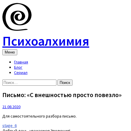
Skip
to
content
Психоалхимия
Меню
Главная
Блог
Сериал
Найти:
Письмо: «С внешностью просто повезло»
21.08.2020
Для самостоятельного разбора письмо.
stage_6
Добрый день, уважаемая Эволюция!