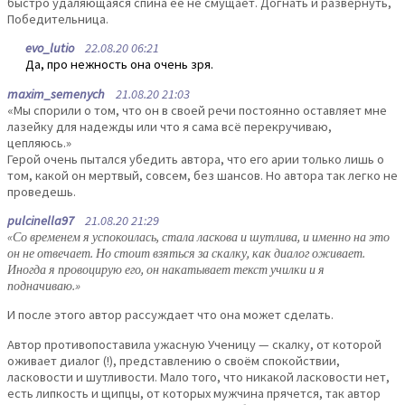
быстро удаляющаяся спина ее не смущает. Догнать и развернуть,
Победительница.
evo_lutio
22.08.20 06:21
Да, про нежность она очень зря.
maxim_semenych
21.08.20 21:03
«Мы спорили о том, что он в своей речи постоянно оставляет мне
лазейку для надежды или что я сама всё перекручиваю,
цепляюсь.»
Герой очень пытался убедить автора, что его арии только лишь о
том, какой он мертвый, совсем, без шансов. Но автора так легко не
проведешь.
pulcinella97
21.08.20 21:29
«Со временем я успокоилась, стала ласкова и шутлива, и именно на это
он не отвечает. Но стоит взяться за скалку, как диалог оживает.
Иногда я провоцирую его, он накатывает текст училки и я
подначиваю.»
И после этого автор рассуждает что она может сделать.
Автор противопоставила ужасную Ученицу — скалку, от которой
оживает диалог (!), представлению о своём спокойствии,
ласковости и шутливости. Мало того, что никакой ласковости нет,
есть липкость и щипцы, от которых мужчина прячется, так автор