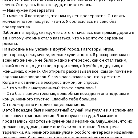
члена. Отступать было некуда, и не хотелось.
— Нам нужен презерватив
Он молчал. Я повторила, что нам нужен презерватив. Он опять
молчал и потом пошутил что-то. Я согласилась на секс без
презерватива.
Забегая на перёд, скажу, что с этого началась моя прямая дорога в
ад. Потому что мне стало казаться, что у нас что-то серёзнее
романа.
На выходные мы уехали в другой город. Разговоры, игры,
рестораны, секс, музеи, мелкое хулиганство. Я расспрашивала о
всей его жизни, мне было жадно интересно, как он стал таким,
какой он есть, о детстве, о родителях, об учёбе, о друзьях, о
женщинах, о жёнах. Он открыто рассказывал всё. Сам он почти не
задавал мне вопросов. Я сама рассказала кое-что о детстве.
Когда мы садились в экспресс домой, он спросил:
— Что у тебя с настроением? Что-то случилось?
— Это была замечательная, волшебная поездка и она подошла к
концу, немного грустно. Спасибо тебе большое.
Он неожиданно и горячо поцеловал меня.
В этой поездке был и неприятный случай. Мы гуляли и я вспомнила,
про лавку странных вещиц. Я потянула его туда. В магазине
продавались крафтовые сувениры и керамика. Ощущение, что их
делали в дурдоме, такие они были экзотичные. Я смотрела
тарелочки. А Е. немного замкнулся и особого интереса к изделиям
не проявлял. Я мешкалась между его дискомфортом и своим