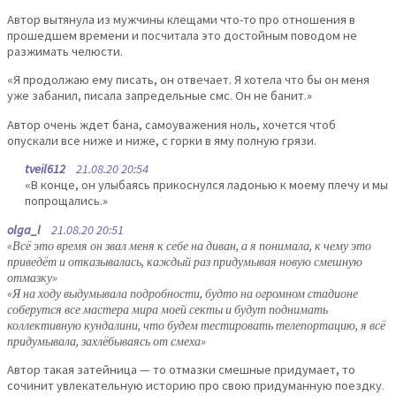
Автор вытянула из мужчины клещами что-то про отношения в
прошедшем времени и посчитала это достойным поводом не
разжимать челюсти.
«Я продолжаю ему писать, он отвечает. Я хотела что бы он меня
уже забанил, писала запредельные смс. Он не банит.»
Автор очень ждет бана, самоуважения ноль, хочется чтоб
опускали все ниже и ниже, с горки в яму полную грязи.
tveil612
21.08.20 20:54
«В конце, он улыбаясь прикоснулся ладонью к моему плечу и мы
попрощались.»
olga_l
21.08.20 20:51
«Всё это время он звал меня к себе на диван, а я понимала, к чему это
приведёт и отказывалась, каждый раз придумывая новую смешную
отмазку»
«Я на ходу выдумывала подробности, будто на огромном стадионе
соберутся все мастера мира моей секты и будут поднимать
коллективную кундалини, что будем тестировать телепортацию, я всё
придумывала, захлёбываясь от смеха»
Автор такая затейница — то отмазки смешные придумает, то
сочинит увлекательную историю про свою придуманную поездку.