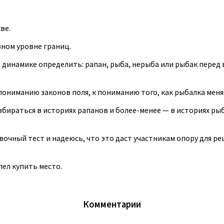
ве.
зном уровне границ.
 динамике определить: рапан, рыба, нерыба или рыбак перед 
пониманию законов поля, к пониманию того, как рыбалка меня
азбираться в историях рапанов и более-менее — в историях р
чный тест и надеюсь, что это даст участникам опору для ре
ел купить место.
Комментарии