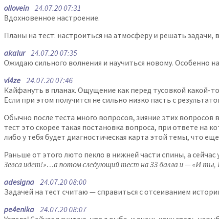
ollovein
24.07.20 07:31
Вдохновенное настроение.
Планы на тест: настроиться на атмосферу и решать задачи, 
akalur
24.07.20 07:35
Ожидаю сильного волнения и научиться новому. Особенно над
vl4ze
24.07.20 07:46
Кайфануть в планах. Ощущение как перед тусовкой какой-то
Если при этом получится не сильно низко пасть с результато
Обычно после теста много вопросов, зияние этих вопросов в
тест это скорее такая постановка вопроса, при ответе на к
либо у тебя будет диагностическая карта этой темы, что еще 
Раньше от этого люто пекло в нижней части спины, а сейчас
Зевса идет!»…а потом следующий тест на 33 балла и — «И ты,
adesigna
24.07.20 08:00
Задачей на тест считаю — справиться с отсеиванием истории
pe4enika
24.07.20 08:07