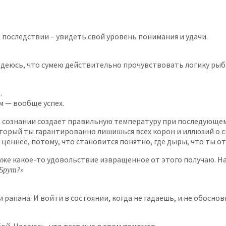
в последствии – увидеть свой уровень понимания и удачи.
еюсь, что сумею действительно прочувствовать логику рыбака
.
м — вообще успех.
 сознании создает правильную температуру при последующем р
оторый ты гарантированно лишишься всех корон и иллюзий о с
ценнее, потому, что становится понятно, где дыры, что ты от 
 уже какое-то удовольствие извращенное от этого получаю. На
 Брут?»
 рапана. И войти в состоянии, когда не гадаешь, и не обосно