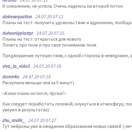
fertiniti
24.07.20 07:11
К сожалению, не успела. Очень надеюсь на второй поток.
stokesequation
24.07.20 07:12
Планы на тест: получить удовольствие и адреналин, пообща
duhovniyplastyr
24.07.20 07:15
Планы на тест: открыться для нового
Понять про поле и про свое понимание поля.
Предвкушение путешествия, с одной стороны в неведомое, а
viva_la_vida3
24.07.20 07:16
damir4a
24.07.20 07:18
Раскупили меньше чем за 5 минут)
«Какие планы на тест, друзья?»
Как следует поработать головой, окунуться в атмосферу, пол
уверен в результатах)
zhu_ravlik_
24.07.20 07:27
Тут нейроны уже в ожидании образования новых связей :) неч