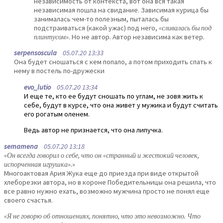
независимость от контекста, вот она вся такая
независимая пошла на свидание. Зависимая курица бы
занималась чем-то полезным, пыталась бы
подстраиваться (какой ужас) под него,
«сливалась бы под
плинтусом»
. Но не автор. Автор независима как ветер.
serpensoscula
05.07.20 13:33
Она будет сношаться с кем попало, а потом приходить спать к
нему в постель по-дружески
evo_lutio
05.07.20 13:34
И еще те, кто ее будут сношать по углам, не зовя жить к
себе, будут в курсе, что она живет у мужика и будут считать
его рогатым оленем.
Ведь автор не признается, что она липучка.
semamena
05.07.20 13:18
«Он всегда говорил о себе, что он «странный и жестокий человек,
испорченная игрушка».»
Многоактовая Ария Жука еще до приезда при виде открытой
хлеборезки автора, но в короне Победительницы она решила, что
все равно нужно ехать, возможно мужчина просто не понял еще
своего счастья.
«Я не говорю об отношениях, понятно, что это невозможно. Что