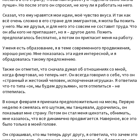
лучше». Но после этого он спросил, не хочу ли я работать на него.
Сказал, что ему нравятся мои идеи, моё чувство вкуса. И так как
всё очень сложно в его стране для эмигрантов, я могла бы пожить
у него. Мы же друзья, и для него это совсем не составит труда. Что
он абы кого не приглашает, но я – другое дело. Пожить
предполагалось бесплатно, а потом он пригласит меня на работу.
У меня есть образование, я в теме современного продвижения,
хорошо рисую. Мне показалась эта идея интересной, и я
обрадовалась такому предложению.
Также он отметил, что сначала думал об отношениях со мной,
когда флиртовал, но теперь нет. Он всегда говорил о себе, что он
«странный и жестокий человек, испорченная игрушка». Я ответила
что-то типа «ок, мы будем друзьями», хотя отлепиться – не
отлепилась.
В конце февраля я приехала предположительно на месяц. Первую
неделю я смеялась его шуткам, мы танцевали, дурачились, он
показывал мне страну. Потом он стал меня щекотать, обнимать,
мне казалось, что всё динамично продвигается. Наверное, все это
было только в моей голове.
Он спрашивал, кто мы теперь друг другу, я ответила, что зачем это
чем-то называть. Он уточнил, как мне хотелось бы. Я ответила, что