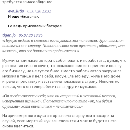
требуется авиасообщение.
evo_lutio
05.07.20 13:31
И еще
«бежать»
.
Ее ведь приковали к батарее.
tiger_jo
05.07.20 13:25
«Первую неделю я смеялась его шуткам, мы танцевали, дурачились, он
показывал мне страну. Потом он стал меня щекотать, обнимать, мне
казалось, что всё динамично продвигается.»
Мужчина пригласил автора к себе пожить и поработать, думая, что
раз она так сильно хочет, то возможно сможет принести пользу
его бизнесу, но не тут-то было. Вместо работы автор закружила
мужика в танце и вела себя, клоун. Ела его еду, жила в его доме,
играла в приставку и заставляла показывать страну. Непонятно
только, чего он теперь бесится за других мужиков.
«Он всегда говорил о себе, что он «странный и жестокий человек,
испорченная игрушка». Я ответила что-то типа «ок, мы будем
друзьями», хотя отлепиться – не отлепилась.»
На арию мертвого жука автор засела с гарпуном в засаде на
случай, если мертвый жук зашевелится и можно будет в него
снова вцепиться.