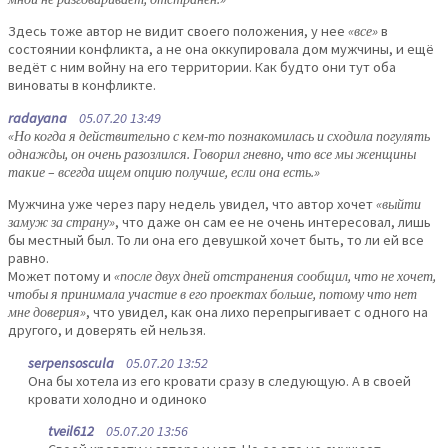
Здесь тоже автор не видит своего положения, у нее
«все»
в
состоянии конфликта, а не она оккупировала дом мужчины, и ещё
ведёт с ним войну на его территории. Как будто они тут оба
виноваты в конфликте.
radayana
05.07.20 13:49
«Но когда я действительно с кем-то познакомилась и сходила погулять
однажды, он очень разозлился. Говорил гневно, что все мы женщины
такие – всегда ищем опцию получше, если она есть.»
Мужчина уже через пару недель увидел, что автор хочет
«выйти
замуж за страну»
, что даже он сам ее не очень интересовал, лишь
бы местный был. То ли она его девушкой хочет быть, то ли ей все
равно.
Может потому и
«после двух дней отстранения сообщил, что не хочет,
чтобы я принимала участие в его проектах больше, потому что нет
мне доверия»
, что увидел, как она лихо перепрыгивает с одного на
другого, и доверять ей нельзя.
serpensoscula
05.07.20 13:52
Она бы хотела из его кровати сразу в следующую. А в своей
кровати холодно и одиноко
tveil612
05.07.20 13:56