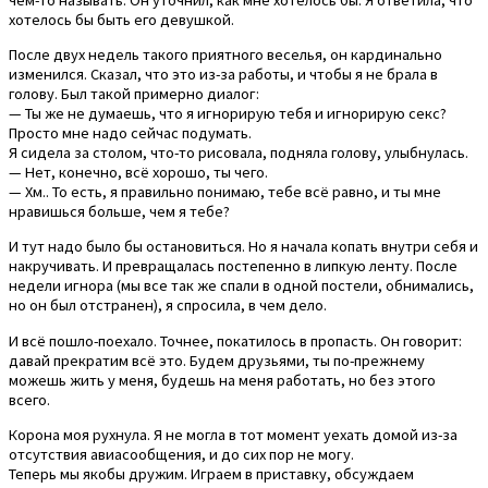
хотелось бы быть его девушкой.
После двух недель такого приятного веселья, он кардинально
изменился. Сказал, что это из-за работы, и чтобы я не брала в
голову. Был такой примерно диалог:
— Ты же не думаешь, что я игнорирую тебя и игнорирую секс?
Просто мне надо сейчас подумать.
Я сидела за столом, что-то рисовала, подняла голову, улыбнулась.
— Нет, конечно, всё хорошо, ты чего.
— Хм.. То есть, я правильно понимаю, тебе всё равно, и ты мне
нравишься больше, чем я тебе?
И тут надо было бы остановиться. Но я начала копать внутри себя и
накручивать. И превращалась постепенно в липкую ленту. После
недели игнора (мы все так же спали в одной постели, обнимались,
но он был отстранен), я спросила, в чем дело.
И всё пошло-поехало. Точнее, покатилось в пропасть. Он говорит:
давай прекратим всё это. Будем друзьями, ты по-прежнему
можешь жить у меня, будешь на меня работать, но без этого
всего.
Корона моя рухнула. Я не могла в тот момент уехать домой из-за
отсутствия авиасообщения, и до сих пор не могу.
Теперь мы якобы дружим. Играем в приставку, обсуждаем