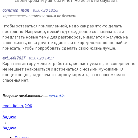
Своей кровати у автора и нет. Но ее это не смущает.
common_man
05.07.20 13:55
«прилепилась и ничего с этим не делала»
Чтобы оставаться прилепленной, надо как раз что-то делать
постоянно. Например, целый год ежедневно созваниваться и
предлагать новые темы для разговоров, мимолетом жалуясь на
свою жизнь, пока друг не сдастся и не предложит попрошайке
приехать, чтобы попробовать сделать свою жизнь лучше.
ext_4417827
05.07.20 14:17
Карантин автору мешает работать, мешает уехать, но совершенно
не мешает знакомиться и встречаться с новыми мужиками. В
конце концов, надо чем-то корону кормить, а то совсем яма и
спасенья нет.
Впервые опубликовано —
evo-lutio
evolutiolab
,
ЖЖ
Post
←
Задача
navigation
→
Задача
Главная