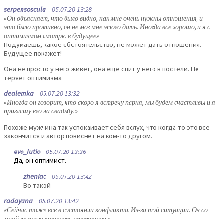
serpensoscula
05.07.20 13:28
«Он объясняет, что было видно, как мне очень нужны отношения, и
это было противно, он не мог мне этого дать. Иногда все хорошо, и я с
оптимизмом смотрю в будущее»
Подумаешь, какое обстоятельство, не может дать отношения.
Будущее покажет!
Она не просто у него живет, она еще спит у него в постели. Не
теряет оптимизма
dealemka
05.07.20 13:32
«Иногда он говорит, что скоро я встречу парня, мы будем счастливы и я
приглашу его на свадьбу.»
Похоже мужчина так успокаивает себя вслух, что когда-то это все
закончится и автор повиснет на ком-то другом.
evo_lutio
05.07.20 13:36
Да, он оптимист.
zheniac
05.07.20 13:42
Во такой
radayana
05.07.20 13:42
«Сейчас тоже все в состоянии конфликта. Из-за той ситуации. Он со
мной не разговаривает, отстранен.»