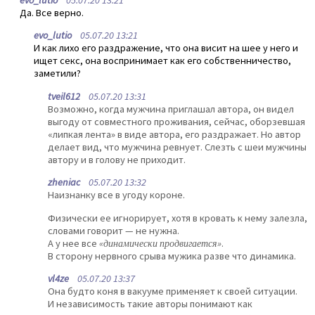
evo_lutio
05.07.20 13:21
Да. Все верно.
evo_lutio
05.07.20 13:21
И как лихо его раздражение, что она висит на шее у него и
ищет секс, она воспринимает как его собственничество,
заметили?
tveil612
05.07.20 13:31
Возможно, когда мужчина приглашал автора, он видел
выгоду от совместного проживания, сейчас, оборзевшая
«липкая лента» в виде автора, его раздражает. Но автор
делает вид, что мужчина ревнует. Слезть с шеи мужчины
автору и в голову не приходит.
zheniac
05.07.20 13:32
Наизнанку все в угоду короне.
Физически ее игнорирует, хотя в кровать к нему залезла,
словами говорит — не нужна.
А у нее все
«динамически продвигается»
.
В сторону нервного срыва мужика разве что динамика.
vl4ze
05.07.20 13:37
Она будто коня в вакууме применяет к своей ситуации.
И независимость такие авторы понимают как