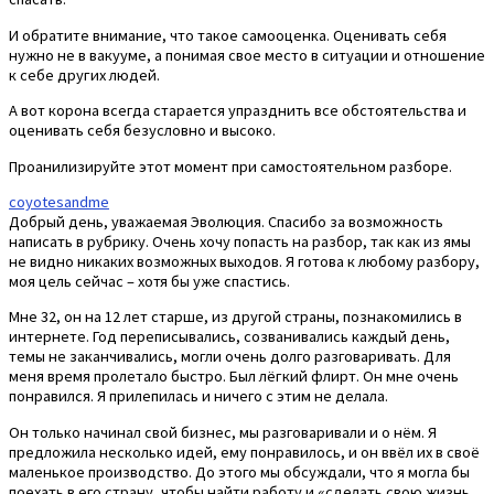
И обратите внимание, что такое самооценка. Оценивать себя
нужно не в вакууме, а понимая свое место в ситуации и отношение
к себе других людей.
А вот корона всегда старается упразднить все обстоятельства и
оценивать себя безусловно и высоко.
Проанилизируйте этот момент при самостоятельном разборе.
coyotesandme
Добрый день, уважаемая Эволюция. Спасибо за возможность
написать в рубрику. Очень хочу попасть на разбор, так как из ямы
не видно никаких возможных выходов. Я готова к любому разбору,
моя цель сейчас – хотя бы уже спастись.
Мне 32, он на 12 лет старше, из другой страны, познакомились в
интернете. Год переписывались, созванивались каждый день,
темы не заканчивались, могли очень долго разговаривать. Для
меня время пролетало быстро. Был лёгкий флирт. Он мне очень
понравился. Я прилепилась и ничего с этим не делала.
Он только начинал свой бизнес, мы разговаривали и о нём. Я
предложила несколько идей, ему понравилось, и он ввёл их в своё
маленькое производство. До этого мы обсуждали, что я могла бы
поехать в его страну, чтобы найти работу и «сделать свою жизнь