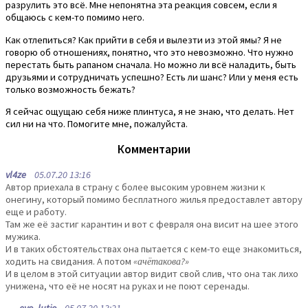
разрулить это всё. Мне непонятна эта реакция совсем, если я
общаюсь с кем-то помимо него.
Как отлепиться? Как прийти в себя и вылезти из этой ямы? Я не
говорю об отношениях, понятно, что это невозможно. Что нужно
перестать быть рапаном сначала. Но можно ли всё наладить, быть
друзьями и сотрудничать успешно? Есть ли шанс? Или у меня есть
только возможность бежать?
Я сейчас ощущаю себя ниже плинтуса, я не знаю, что делать. Нет
сил ни на что. Помогите мне, пожалуйста.
Комментарии
vl4ze
05.07.20 13:16
Автор приехала в страну с более высоким уровнем жизни к
онегину, который помимо бесплатного жилья предоставлет автору
еще и работу.
Там же её застиг карантин и вот с февраля она висит на шее этого
мужика.
И в таких обстоятельствах она пытается с кем-то еще знакомиться,
ходить на свидания. А потом
«ачётакова?»
И в целом в этой ситуации автор видит свой слив, что она так лихо
унижена, что её не носят на руках и не поют серенады.