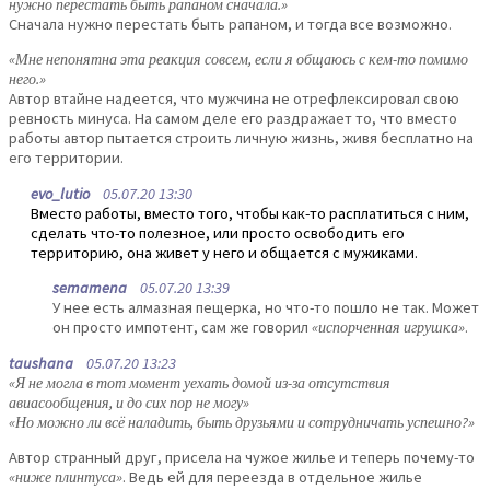
нужно перестать быть рапаном сначала.»
Сначала нужно перестать быть рапаном, и тогда все возможно.
«Мне непонятна эта реакция совсем, если я общаюсь с кем-то помимо
него.»
Автор втайне надеется, что мужчина не отрефлексировал свою
ревность минуса. На самом деле его раздражает то, что вместо
работы автор пытается строить личную жизнь, живя бесплатно на
его территории.
evo_lutio
05.07.20 13:30
Вместо работы, вместо того, чтобы как-то расплатиться с ним,
сделать что-то полезное, или просто освободить его
территорию, она живет у него и общается с мужиками.
semamena
05.07.20 13:39
У нее есть алмазная пещерка, но что-то пошло не так. Может
он просто импотент, сам же говорил
«испорченная игрушка»
.
taushana
05.07.20 13:23
«Я не могла в тот момент уехать домой из-за отсутствия
авиасообщения, и до сих пор не могу»
«Но можно ли всё наладить, быть друзьями и сотрудничать успешно?»
Автор странный друг, присела на чужое жилье и теперь почему-то
«ниже плинтуса»
. Ведь ей для переезда в отдельное жилье