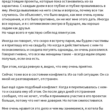
предстоящие проекты, которые пока остановились из-за
карантина. С каждым днем я все глубже и глубже проваливаюсь в
яму. Иногда вываливаю на него слезы и вопросы, почему все так
случилось. Он объясняет, что было видно, как мне очень нужны
отношения, и это было противно, он не мог мне этого дать. Иногда
все хорошо, и я с оптимизмом смотрю в будущее, мы хорошо
ладим как друзья.
Но чаще всего я чувствую себя под плинтусом.
Иногда он говорит, что скоро я встречу парня, мы будем счастливы
и я приглашу его на свадьбу. Но когда я действительно с кем-то
познакомилась и сходила погулять однажды, он очень разозлился.
Говорил гневно, что все мы женщины такие – всегда ищем опцию
получше, если она есть.
При этом, когда ревную я, видно, что ему очень приятно.
Сейчас тоже все в состоянии конфликта. Из-за той ситуации. Он со
мной не разговаривает, отстранен.
Был ещё один подобный конфликт. Когда я переписывалась с кем-
то и сказала ему об этом. Он после двух дней отстранения
сообщил, что не хочет, чтобы я принимала участие в его проектах
больше, потому что нет мне доверия. Но потом смилостивился.
Мне очень нравится это дело и чем мы занимаемся, я хотела бы