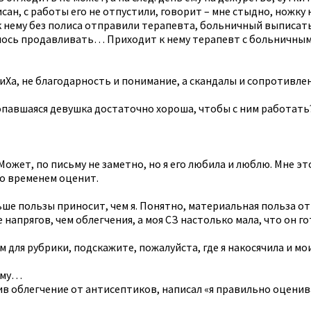
сан, с работы его не отпустили, говорит – мне стыдно, ножку 
 нему без полиса отправили терапевта, больничный выписать.
лось продавливать… Приходит к нему терапевт с больничным, я
фиХа, не благодарность и понимание, а скандалы и сопротивле
попавшаяся девушка достаточно хороша, чтобы с ним работать
 Может, по письму не заметно, но я его любила и люблю. Мне э
со временем оценит.
ьше пользы приносит, чем я. Понятно, материальная польза о
напрягов, чем облегчения, а моя СЗ настолько мала, что он г
для рубрики, подскажите, пожалуйста, где я накосячила и мо
гому…
тив облегчение от антисептиков, написал «я правильно оцен