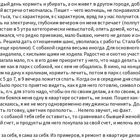
аждый день кормить и убирать, а он живет в другом городе, доб
ой встречи отмолчалась. Пишет – чего молчишь, не понравился
я, ты с характером, я с характером, вряд ли у нас получится.
сь на электричку, глубоким вечером он меня встречает (полпу
стаю в 5 утра категорически невыспатой, опять домой, коты,
ижался, что редко приезжаю, мало бываю, ничего не делаю и он
 Решила дать отношениям шанс, уволилась с работы. Стала бы
о еще кролики). С собакой сидела весьма иногда. Для основно
андалила, с кислыми щами не ходила. Радостно и охотно участ
гала мало, п.ч. в его доме приоритет у него, что надо делать 
ме как в парк с собакой, ни с кем не общались. В кино, на кон
 ним на дачу к кроликам, кормить-лечить, потом в парк с собак
с 5 до 7, в 9 вечера ложится спать. Когда он в середине дня с
было просто приятно видеть, как я для него готовлю, символ с
 п.ч. для этого надо, чтобы он по своим делам, а я по своим, а
и боялся меня одну в квартире оставить, не знаю. Пошел как-т
у таскаюсь, я же не могу одновременно ему джинсы починять. 
ить готовку, цветник прополоть… Нелепо звучит, но факт.
м с собакой тебя себе оставить», то сравнивал с бывшей женой
й счет, и продукты для него покупала за свой счет, и мелочь в
за себя, я сама за себя. Из примеров, я ремонт в квартире де