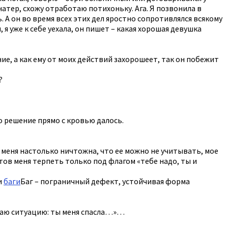
натер, схожу отработаю потихоньку. Ага. Я позвонила в
 А он во время всех этих дел яростно сопротивлялся всякому
 уже к себе уехала, он пишет – какая хорошая девушка
ние, а как ему от моих действий захорошеет, так он побежит
?
то решение прямо с кровью далось.
т меня настолько ничтожна, что ее можно не учитывать, мое
отов меня терпеть только под флагом «тебе надо, ты и
и
баги
Баг – пограничный дефект, устойчивая форма
иваю ситуацию: ты меня спасла…»…