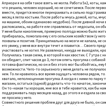
Априори я на себя такое взять не могла. Работа 5х2, коты, к
что решила, человек хороший, но не сочетаемся. После перв
вместе, придется многое перекраивать и сильно подстраиватьс
месяц я легла костьми. После работы мчусь домой, коты, мчу
на машине, обоим одинаково неудобно). После дивной ночи в
распоясались, на работе еле справлялась от недосыпа, он об
У меня были накопления, примерно полгода можно было жить.
прибиралась, помогала ему с его сельским хозяйством (у нег
похвалы и позитив. Принципиально на мозги не капала, не ск
его увижу, у меня все внутри течет и плавится… Своего предла
участвовать не хотел. Не развлекал, никуда не выходили, кро
Получилась такая схема, в которой я как хвостик. С 7 утра с
он обедает, спит часов до 3, потом опять прогулка с собакой 
готовка фактически, но он и без этого мог бы обойтись, ему 
возможности. Чего-то серьезного у меня делать не получалось,
нем. То ли нравилось все время ощущать человека рядом, то л
хватало, неполноценная прогулка. А когда я с ними по парк
магазин, остаться (одной) доделать что-то начатое, законч
Он то «какая ты хорошая, мне все в тебе нравится, как бы на
поддерживать пару месяцев назад, до этого я и ездила за сво
не просила у него.
Совместного решения проблем друг для друга не было, он сам 