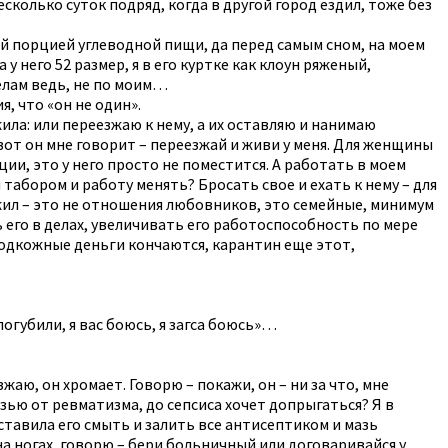
колько суток подряд, когда в другой город ездил, тоже без
ой порцией углеводной пищи, да перед самым сном, на моем
 него 52 размер, я в его куртке как клоун ряженый,
елам ведь, не по моим…
, что «он не один».
жила: или переезжаю к нему, а их оставляю и нанимаю
ь вот он мне говорит – переезжай и живи у меня. Для женщины
ии, это у него просто не поместится. А работать в моем
 табором и работу менять? Бросать свое и ехать к нему – для
ожил – это не отношения любовников, это семейные, минимум
ь его в делах, увеличивать его работоспособность по мере
е подкожные деньги кончаются, карантин еще этот,
огубили, я вас боюсь, я загса боюсь»…
жаю, он хромает. Говорю – покажи, он – ни за что, мне
азью от ревматизма, до сепсиса хочет допрыгаться? Я в
аставила его смыть и залить все антисептиком и мазь
на ногах, говорю – бери больничный или договаривайся у