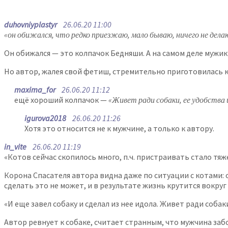
duhovniyplastyr
26.06.20 11:00
«он обижался, что редко приезжаю, мало бываю, ничего не дела
Он обижался — это колпачок Бедняши. А на самом деле мужик
Но автор, жалея свой фетиш, стремительно приготовилась к
maxima_for
26.06.20 11:12
ещё хороший колпачок —
«Живет ради собаки, ее удобства
igurova2018
26.06.20 11:26
Хотя это относится не к мужчине, а только к автору.
in_vite
26.06.20 11:19
«Котов сейчас скопилось много, п.ч. пристраивать стало тяж
Корона Спасателя автора видна даже по ситуации с котами: о
сделать это не может, и в результате жизнь крутится вокру
«И еще завел собаку и сделал из нее идола. Живет ради соба
Автор ревнует к собаке, считает странным, что мужчина заб