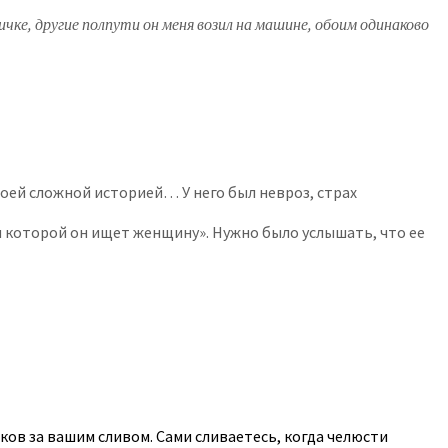
чке, другие полпути он меня возил на машине, обоим одинаково
своей сложной историей… У него был невроз, страх
ля которой он ищет женщину». Нужно было услышать, что ее
иков за вашим сливом. Сами сливаетесь, когда челюсти