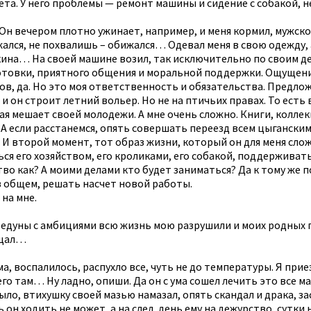
а. У него проблемы — ремонт машины и сидение с собакой, нес
а. Он вечером плотно ужинает, например, и меня кормил, мужск
лся, не похвалишь – обижался… Одевал меня в свою одежду, а у
кина… На своей машине возил, так исключительно по своим д
й готовки, приятного общения и моральной поддержки. Ощущения
отов, да. Но это моя ответственность и обязательства. Предло
, и он строит летний вольер. Но не на птичьих правах. То ест
я мешает своей молодежи. А мне очень сложно. Книги, коллекц
… А если расстанемся, опять совершать переезд всем цыганским
». И второй момент, тот образ жизни, который он для меня сл
ься его хозяйством, его кроликами, его собакой, поддерживат
йство как? А моими делами кто будет заниматься? Да к тому ж
в общем, решать насчет новой работы.
 на мне.
бредуны с амбициями всю жизнь мою разрушили и моих родных п
ращал…
, воспалилось, распухло все, чуть не до температуры. Я приез
его там… Ну ладно, опиши. Да он с ума сошел лечить это все м
было, втихушку своей мазью намазал, опять скандал и драка, з
н ходить не может, а на след. день ему на дежурство, сутки 