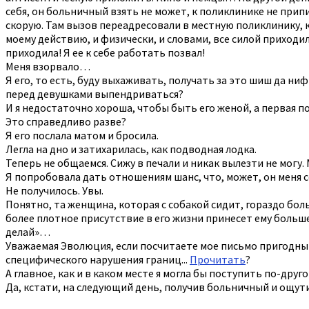
себя, он больничный взять не может, к поликлинике не припи
скорую. Там вызов переадресовали в местную поликлинику, к
моему действию, и физически, и словами, все силой приходи
приходила! Я ее к себе работать позвал!
Меня взорвало…
Я его, то есть, буду выхаживать, получать за это шиш да ни
перед девушками выпендриваться?
И я недостаточно хороша, чтобы быть его женой, а первая 
Это справедливо разве?
Я его послала матом и бросила.
Легла на дно и затихарилась, как подводная лодка.
Теперь не общаемся. Сижу в печали и никак вылезти не могу.
Я попробовала дать отношениям шанс, что, может, он меня 
Не получилось. Увы.
Понятно, та женщина, которая с собакой сидит, гораздо бол
более плотное присутствие в его жизни принесет ему больше 
делай»…
Уважаемая Эволюция, если посчитаете мое письмо пригодным 
специфического нарушения границ...
Прочитать
?
А главное, как и в каком месте я могла бы поступить по-дру
Да, кстати, на следующий день, получив больничный и ощу