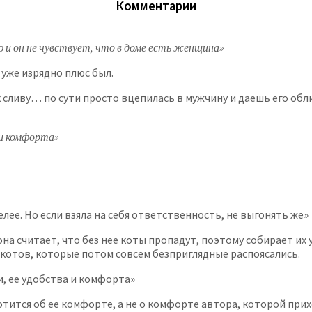
Комментарии
ю и он не чувствует, что в доме есть женщина»
 уже изрядно плюс был.
 сливу… по сути просто вцепилась в мужчину и даешь его обл
 и комфорта»
елее. Но если взяла на себя ответственность, не выгонять же»
на считает, что без нее коты пропадут, поэтому собирает их у
г котов, которые потом совсем безприглядные распоясались.
ки, ее удобства и комфорта»
отится об ее комфорте, а не о комфорте автора, которой прихо