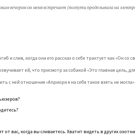
оким вечером он меня встречает (полпути проделывала на электри
иб и слив, когда она его рассказ о себе трактует как «Он со 
озвучивает ей, что присмотр за собакой «Это главная цель, д
ть с ней отношения «Априори я на себя такое взять не могла»
бьюзеров?
ходитесь?
ит от вас, когда вы сливаетесь. Хватит видеть в других охотн