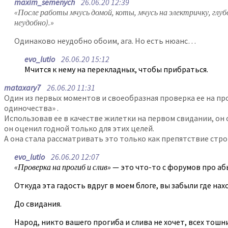
maxim_semenych
26.06.20 12:39
«После работы мчусь домой, коты, мчусь на электричку, глуб
неудобно).»
Одинаково неудобно обоим, ага. Но есть нюанс…
evo_lutio
26.06.20 15:12
Мчится к нему на перекладных, чтобы прибраться.
mataxary7
26.06.20 11:31
Один из первых моментов и своеобразная проверка ее на прог
одиночества» .
Использовав ее в качестве жилетки на первом свидании, он 
он оценил годной только для этих целей.
А она стала рассматривать это только как препятствие строи
evo_lutio
26.06.20 12:07
«Проверка на прогиб и слив»
— это что-то с форумов про а
Откуда эта гадость вдруг в моем блоге, вы забыли где на
До свидания.
Народ, никто вашего прогиба и слива не хочет, всех тошн