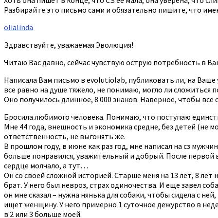
Разбирайте это письмо сами и обязательно пишите, что име
olialinda
Здравствуйте, уважаемая Эволюция!
Читаю Вас давно, сейчас чувствую острую потребность в Ва
Написала Вам письмо в evolutiolab, публиковать ли, на Ваше
все равно на душе тяжело, не понимаю, могло ли сложиться п
Оно получилось длинное, 8 000 знаков. Наверное, чтобы все
Бросила любимого человека. Понимаю, что поступаю единст
Мне 44 года, внешность и экономика средне, без детей (не мо
ответственность, не выгонять же.
В прошлом году, в июне как раз год, мне написал на сз мужч
больше понравился, уважительный и добрый. После первой вс
сердце молчало, а тут…
Он со своей сложной историей. Старше меня на 13 лет, 8 ле
брат. У него был невроз, страх одиночества. И еще завел соба
он мне сказал – нужна нянька для собаки, чтобы сидела с ней
ищет женщину. У него примерно 1 суточное дежурство в недел
в 2 или 3 больше моей.