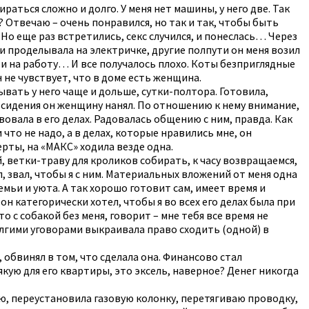
ираться сложно и долго. У меня нет машины, у него две. Так
? Отвечаю – очень понравился, но так и так, чтобы быть
 Но еще раз встретились, секс случился, и понеслась… Через
ти проделывала на электричке, другие полпути он меня возил
 и на работу… И все получалось плохо. Коты безприглядные
 не чувствует, что в доме есть женщина.
вать у него чаще и дольше, сутки-полтора. Готовила,
го сидения он женщину нанял. По отношению к нему внимание,
вовала в его делах. Радовалась общению с ним, правда. Как
и что не надо, а в делах, которые нравились мне, он
церты, на «МАКС» ходила везде одна.
ой, ветки-траву для кроликов собирать, к часу возвращаемся,
пал, звал, чтобы я с ним. Материальных вложений от меня одна
емьи и уюта. А так хорошо готовит сам, имеет время и
 он категорически хотел, чтобы я во всех его делах была при
о с собакой без меня, говорит – мне тебя все время не
Долгими уговорами выкраивала право сходить (одной) в
, обвинял в том, что сделала она. Финансово стал
сякую для его квартиры, это эксель, наверное? Денег никогда
лаю, переустановила газовую колонку, перетягиваю проводку,