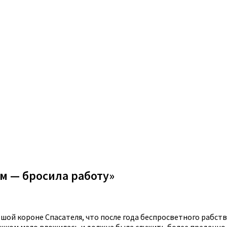
м — бросила работу»
шой короне Спасателя, что после года беспросветного рабств
слишком мало вложилась и должна была служить более преданно