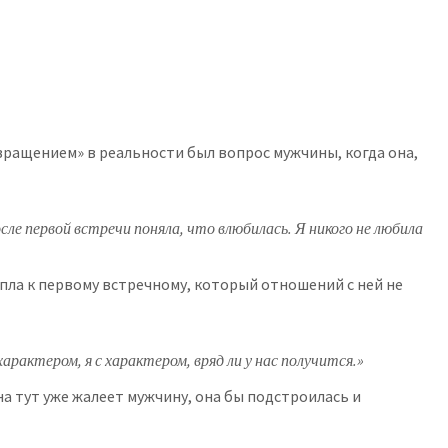
вращением» в реальности был вопрос мужчины, когда она,
ле первой встречи поняла, что влюбилась. Я никого не любила
липла к первому встречному, который отношений с ней не
рактером, я с характером, вряд ли у нас получится.»
она тут уже жалеет мужчину, она бы подстроилась и