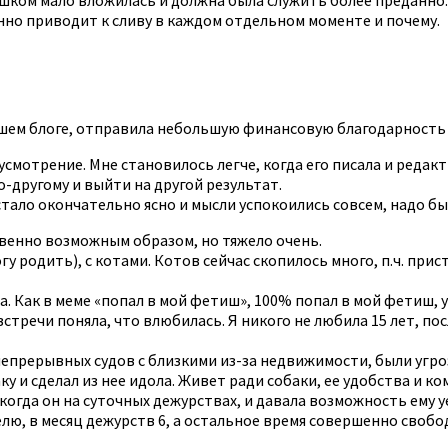
нно приводит к сливу в каждом отдельном моменте и почему.
шем блоге, отправила небольшую финансовую благодарность и
 усмотрение. Мне становилось легче, когда его писала и редак
о-другому и выйти на другой результат.
 стало окончательно ясно и мысли успокоились совсем, надо 
венно возможным образом, но тяжело очень.
гу родить), с котами. Котов сейчас скопилось много, п.ч. прис
ина. Как в меме «попал в мой фетиш», 100% попал в мой фетиш,
тречи поняла, что влюбилась. Я никого не любила 15 лет, по
т непрерывных судов с близкими из-за недвижимости, были угр
ку и сделал из нее идола. Живет ради собаки, ее удобства и ко
, когда он на суточных дежурствах, и давала возможность ему 
ю, в месяц дежурств 6, а остальное время совершенно свободе