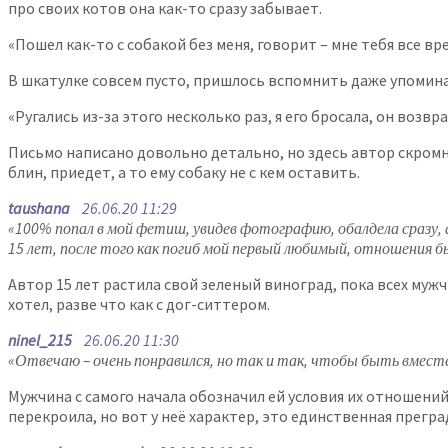
про своих котов она как-то сразу забывает.
«Пошел как-то с собакой без меня, говорит – мне тебя все в
В шкатулке совсем пусто, пришлось вспомнить даже упоминан
«Ругались из-за этого несколько раз, я его бросала, он возв
Письмо написано довольно детально, но здесь автор скромн
блин, приедет, а то ему собаку не с кем оставить.
taushana
26.06.20 11:29
«100% попал в мой фетиш, увидев фотографию, обалдела сразу, а
15 лет, после того как погиб мой первый любимый, отношения б
Автор 15 лет растила свой зеленый виноград, пока всех муж
хотел, разве что как с дог-ситтером.
ninel_215
26.06.20 11:30
«Отвечаю – очень понравился, но так и так, чтобы быть вместе,
Мужчина с самого начала обозначил ей условия их отношений,
перекроила, но вот у неё характер, это единственная прегра