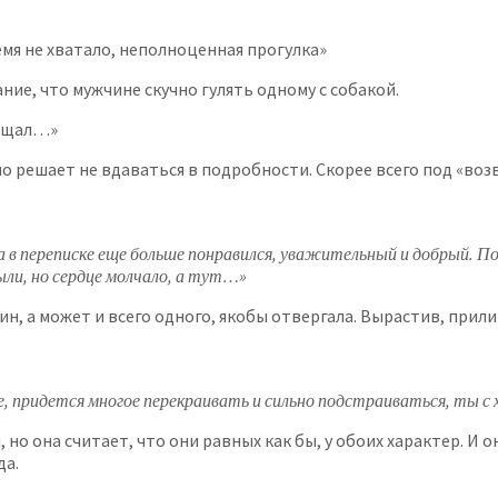
ремя не хватало, неполноценная прогулка»
ие, что мужчине скучно гулять одному с собакой.
ращал…»
о решает не вдаваться в подробности. Скорее всего под «воз
 в переписке еще больше понравился, уважительный и добрый. Пос
ыли, но сердце молчало, а тут…»
чин, а может и всего одного, якобы отвергала. Вырастив, при
 придется многое перекраивать и сильно подстраиваться, ты с ха
 но она считает, что они равных как бы, у обоих характер. И 
да.