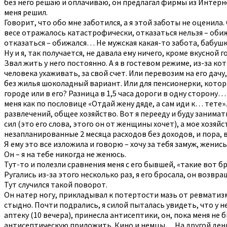
без него решаю и оплачиваю, он предлагал фирмы из Интернет
меня решил.
Говорит, что обо мне заботился, а я этой заботы не оценил
весе отражалось катастрофически, отказаться нельзя – обижа
отказаться – обижался… Не мужская какая-то забота, бабуш
Ну и я, так получается, не давала ему ничего, кроме вкусно
Звал жить у него постоянно. А я в гостевом режиме, из-за к
человека ухаживать, за свой счет. Или перевозим на его дачу
без жилья шоколадный вариант. Или для пенсионерки, котора
городе или в его? Разница в 1,5 часа дороги в одну сторону
меня как по пословице «Отдай жену дяде, а сам иди к… тете
развлечений, общее хозяйство. Вот я перееду и буду занимат
сил (это его слова, этого он от женщины хочет), а мое хозя
незапланированные 2 месяца расходов без доходов, и пора, 
Я ему это все изложила и говорю – хочу за тебя замуж, женись
Он – я на тебе никогда не женюсь.
Тут-то и полезли сравнения меня с его бывшей, «такие вот 
Ругались из-за этого несколько раз, я его бросала, он возв
Тут случился такой поворот.
Он натер ногу, прикладывал к потертости мазь от ревматизма
стыдно. Почти подрались, я силой пыталась увидеть, что у н
аптеку (10 вечера), принесла антисептики, он, пока меня не 
антисептическую приложить. Кино и немцы… На другой день о