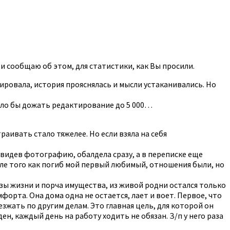
 сообщаю об этом, для статистики, как Вы просили.
тировала, история прояснялась и мысли устаканивались. Но
было бы дожать редактирование до 5 000…
траивать стало тяжелее. Но если взяла на себя
 увидев фотографию, обалдела сразу, а в переписке еще
сле того как погиб мой первый любимый, отношения были, но
озы жизни и порча имущества, из живой родни остался только
мфорта. Она дома одна не остается, лает и воет. Первое, что
уезжать по другим делам. Это главная цель, для которой он
н, каждый день на работу ходить не обязан. З/п у него раза