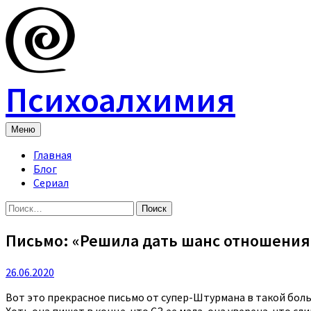
Skip
to
content
Психоалхимия
Меню
Главная
Блог
Сериал
Найти:
Письмо: «Решила дать шанс отношения
26.06.2020
Вот это прекрасное письмо от супер-Штурмана в такой боль
Хоть она пишет в конце, что СЗ ее мала, она уверена, что 