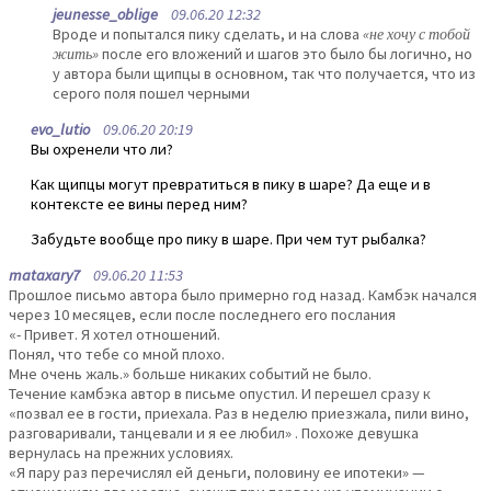
jeunesse_oblige
09.06.20 12:32
Вроде и попытался пику сделать, и на слова
«не хочу с тобой
жить»
после его вложений и шагов это было бы логично, но
у автора были щипцы в основном, так что получается, что из
серого поля пошел черными
evo_lutio
09.06.20 20:19
Вы охренели что ли?
Как щипцы могут превратиться в пику в шаре? Да еще и в
контексте ее вины перед ним?
Забудьте вообще про пику в шаре. При чем тут рыбалка?
mataxary7
09.06.20 11:53
Прошлое письмо автора было примерно год назад. Камбэк начался
через 10 месяцев, если после последнего его послания
«- Привет. Я хотел отношений.
Понял, что тебе со мной плохо.
Мне очень жаль.» больше никаких событий не было.
Течение камбэка автор в письме опустил. И перешел сразу к
«позвал ее в гости, приехала. Раз в неделю приезжала, пили вино,
разговаривали, танцевали и я ее любил» . Похоже девушка
вернулась на прежних условиях.
«Я пару раз перечислял ей деньги, половину ее ипотеки» —