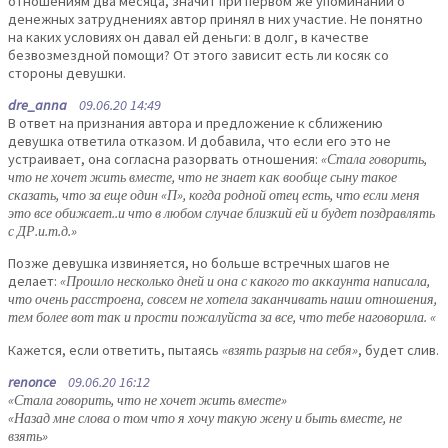
отношениям два месяца, значит при первом же упоминании о
денежных затруднениях автор принял в них участие. Не понятно
на каких условиях он давал ей деньги: в долг, в качестве
безвозмездной помощи? От этого зависит есть ли косяк со
стороны девушки.
dre_anna
09.06.20 14:49
В ответ на признания автора и предложение к сближению
девушка ответила отказом. И добавила, что если его это не
устраивает, она согласна разорвать отношения:
«Стала говорить,
что не хочет жить вместе, что не знает как вообще сыну такое
сказать, что за еще один «П», когда родной отец есть, что если меня
это все обижает..и что в любом случае близкий ей и будет поздравлять
с ДР.и.т.д.»
Позже девушка извиняется, но больше встречных шагов не
делает:
«Прошло несколько дней и она с какого то аккаунта написала,
что очень расстроена, совсем не хотела заканчивать наши отношения,
тем более вот так и прости пожалуйста за все, что тебе наговорила. «
Кажется, если ответить, пытаясь
«взять разрыв на себя»
, будет слив.
renonce
09.06.20 16:12
«Стала говорить, что не хочет жить вместе»
«Назад мне слова о том что я хочу такую жену и быть вместе, не
взять»