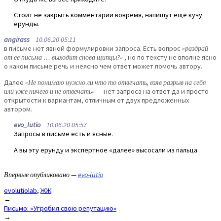
Стоит не закрыть комментарии вовремя, напишут ещё кучу
ерунды.
angirass
10.06.20 05:11
в письме нет явной формулировки запроса. Есть вопрос
«раздрай
от ее письма … выходит снова щипцы?»
, но по тексту не вполне ясно
о каком письме речь и неясно чем ответ может помочь автору.
Далее
«Не понимаю нужно ли что то отвечать, взяв разрыв на себя
или уже ничего и не отвечать»
— нет запроса на ответ да и просто
открытости к вариантам, отличным от двух предложенных
автором.
evo_lutio
10.06.20 05:57
Запросы в письме есть и ясные.
А вы эту ерунду и экспертное «далее» высосали из пальца.
Впервые опубликовано —
evo-lutio
evolutiolab
,
ЖЖ
Post
←
Письмо: «Угробил свою репутацию»
navigation
→