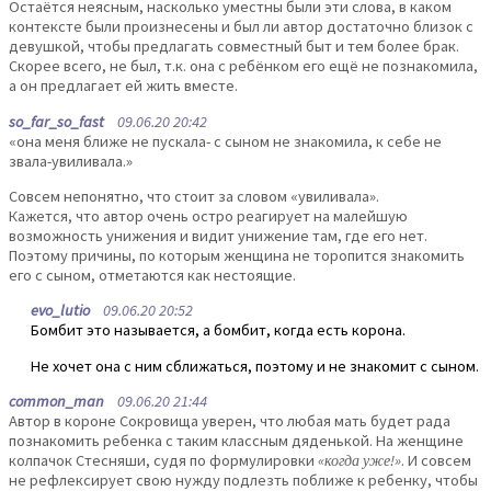
Остаётся неясным, насколько уместны были эти слова, в каком
контексте были произнесены и был ли автор достаточно близок с
девушкой, чтобы предлагать совместный быт и тем более брак.
Скорее всего, не был, т.к. она с ребёнком его ещё не познакомила,
а он предлагает ей жить вместе.
so_far_so_fast
09.06.20 20:42
«она меня ближе не пускала- с сыном не знакомила, к себе не
звала-увиливала.»
Совсем непонятно, что стоит за словом «увиливала».
Кажется, что автор очень остро реагирует на малейшую
возможность унижения и видит унижение там, где его нет.
Поэтому причины, по которым женщина не торопится знакомить
его с сыном, отметаются как нестоящие.
evo_lutio
09.06.20 20:52
Бомбит это называется, а бомбит, когда есть корона.
Не хочет она с ним сближаться, поэтому и не знакомит с сыном.
common_man
09.06.20 21:44
Автор в короне Сокровища уверен, что любая мать будет рада
познакомить ребенка с таким классным дяденькой. На женщине
колпачок Стесняши, судя по формулировки
«когда уже!»
. И совсем
не рефлексирует свою нужду подлезть поближе к ребенку, чтобы