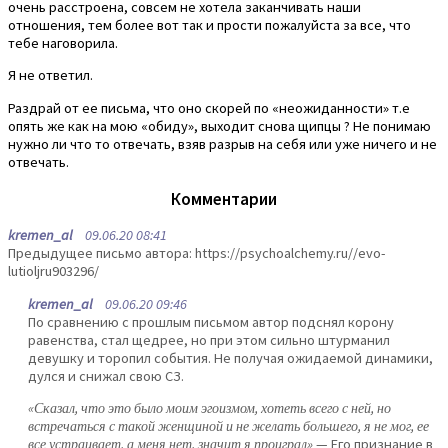
очень расстроена, совсем не хотела заканчивать наши
отношения, тем более вот так и прости пожалуйста за все, что
тебе наговорила.
Я не ответил.
Раздрай от ее письма, что оно скорей по «неожиданности» т.е
опять же как на мою «обиду», выходит снова щипцы ? Не понимаю
нужно ли что то отвечать, взяв разрыв на себя или уже ничего и не
отвечать.
Комментарии
kremen_al
09.06.20 08:41
Предыдущее письмо автора: https://psychoalchemy.ru//evo-
lutioljru903296/
kremen_al
09.06.20 09:46
По сравнению с прошлым письмом автор подснял корону
равенства, стал щедрее, но при этом сильно штурманил
девушку и торопил события. Не получая ожидаемой динамики,
дулся и снижал свою СЗ.
«Сказал, что это было моим эгоизмом, хотеть всего с ней, но
встречаться с такой женщиной и не желать большего, я не мог, ее
все устраивает, а меня нет, значит я проиграл»
— Его признание в