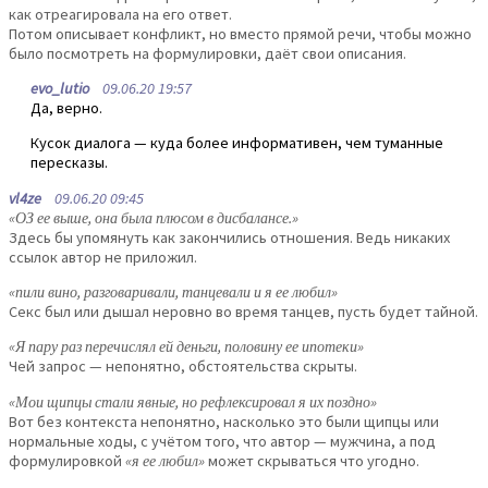
как отреагировала на его ответ.
Потом описывает конфликт, но вместо прямой речи, чтобы можно
было посмотреть на формулировки, даёт свои описания.
evo_lutio
09.06.20 19:57
Да, верно.
Кусок диалога — куда более информативен, чем туманные
пересказы.
vl4ze
09.06.20 09:45
«ОЗ ее выше, она была плюсом в дисбалансе.»
Здесь бы упомянуть как закончились отношения. Ведь никаких
ссылок автор не приложил.
«пили вино, разговаривали, танцевали и я ее любил»
Секс был или дышал неровно во время танцев, пусть будет тайной.
«Я пару раз перечислял ей деньги, половину ее ипотеки»
Чей запрос — непонятно, обстоятельства скрыты.
«Мои щипцы стали явные, но рефлексировал я их поздно»
Вот без контекста непонятно, насколько это были щипцы или
нормальные ходы, с учётом того, что автор — мужчина, а под
формулировкой
«я ее любил»
может скрываться что угодно.