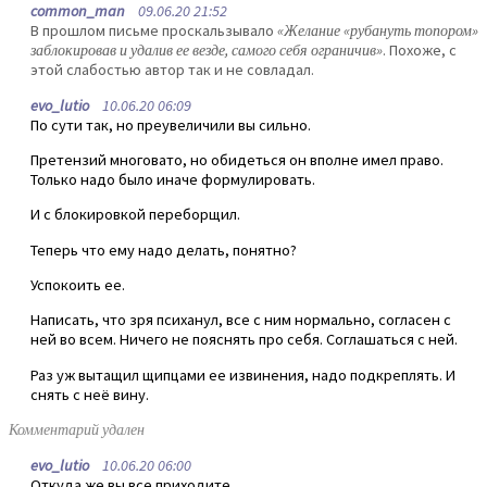
common_man
09.06.20 21:52
В прошлом письме проскальзывало
«Желание «рубануть топором»
заблокировав и удалив ее везде, самого себя ограничив»
. Похоже, с
этой слабостью автор так и не совладал.
evo_lutio
10.06.20 06:09
По сути так, но преувеличили вы сильно.
Претензий многовато, но обидеться он вполне имел право.
Только надо было иначе формулировать.
И с блокировкой переборщил.
Теперь что ему надо делать, понятно?
Успокоить ее.
Написать, что зря психанул, все с ним нормально, согласен с
ней во всем. Ничего не пояснять про себя. Соглашаться с ней.
Раз уж вытащил щипцами ее извинения, надо подкреплять. И
снять с неё вину.
Комментарий удален
evo_lutio
10.06.20 06:00
Откуда же вы все приходите.