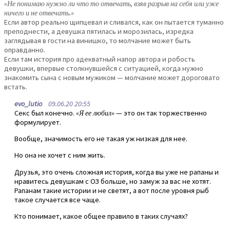
«Не понимаю нужно ли что то отвечать, взяв разрыв на себя или уже
ничего и не отвечать.»
Если автор реально щипцевал и сливался, как он пытается туманно
преподнести, а девушка пятилась и морозилась, изредка
заглядывая в гости на винишко, то молчание может быть
оправданно.
Если там история про адекватный напор автора и робость
девушки, впервые столкнувшейся с ситуацией, когда нужно
знакомить сына с новым мужиком — молчание может дороговато
встать.
evo_lutio
09.06.20 20:55
Секс был конечно.
«Я ее любил»
— это он так торжественно
формулирует.
Вообще, значимость его не такая уж низкая для нее.
Но она не хочет с ним жить.
Друзья, это очень сложная история, когда вы уже не рапаны и
нравитесь девушкам с ОЗ больше, но замуж за вас не хотят.
Рапанам такие истории и не светят, а вот после уровня рыб
такое случается все чаще.
Кто понимает, какое общее правило в таких случаях?