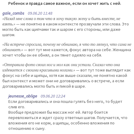
Ребенок и правда самое важное, если он хочет жить с ней.
gale_combs
09.06.20 11:48
«Назад мне слова о том что я хочу такую жену и быть вместе, не
взять.»
— не понятно в каком контексте прозвучали эти слова. Это
могло быть как щипчами так и шаром с его стороны, или даже
шагом.
«На встрече спросила, почему не обнимаю, я что то ляпнул, что сама не
обнимает.»
— вот тут мне кажется, фокус автора на себе. Женщина
хочет чтобы он ее обнял, а он тянет одеяло на себя.
«Отправила фото своих ног и мол как они устали. Сказал что она
издевается с своими красивыми ногами.»
— вот тут тоже выглядит как
фокус на себе и щипцы, хотя как выше сказали, не понятно какой
был контекст и может они не договаривались о встрече, а если
договаривались могло быть и пикой в шаре.
jeunesse_oblige
09.06.20 12:24
Если договаривались и она пошла гулять без него, то будет
слив его.
Вообще предложил бы массаж ног ей. Автор боится
перевложиться и ждет сразу ответных шагов. Получается, что
вложения его не корм, а щипцы, особенно вложения по
отношению к сыну.