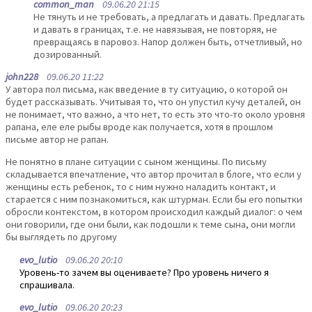
common_man
09.06.20 21:15
Не тянуть и не требовать, а предлагать и давать. Предлагать
и давать в границах, т.е. не навязывая, не повторяя, не
превращаясь в паровоз. Напор должен быть, отчетливый, но
дозированный.
john228
09.06.20 11:22
У автора пол письма, как введение в ту ситуацию, о которой он
будет рассказывать. Учитывая то, что он упустил кучу деталей, он
не понимает, что важно, а что нет, то есть это что-то около уровня
рапана, еле еле рыбы вроде как получается, хотя в прошлом
письме автор не рапан.
Не понятно в плане ситуации с сыном женщины. По письму
складывается впечатление, что автор прочитал в блоге, что если у
женщины есть ребенок, то с ним нужно наладить контакт, и
старается с ним познакомиться, как штурман. Если бы его попытки
обросли контекстом, в котором происходил каждый диалог: о чем
они говорили, где они были, как подошли к теме сына, они могли
бы выглядеть по другому
evo_lutio
09.06.20 20:10
Уровень-то зачем вы оцениваете? Про уровень ничего я
спрашивала.
evo_lutio
09.06.20 20:23