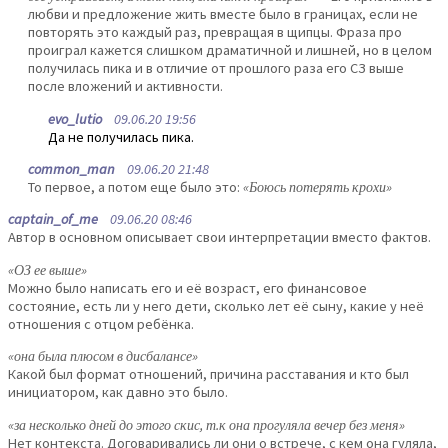
любви и предложение жить вместе было в границах, если не
повторять это каждый раз, превращая в щипцы. Фраза про
проиграл кажется слишком драматичной и лишней, но в целом
получилась пика и в отличие от прошлого раза его СЗ выше
после вложений и активности.
evo_lutio
09.06.20 19:56
Да не получилась пика.
common_man
09.06.20 21:48
То первое, а потом еще было это:
«Боюсь потерять крохи»
captain_of_me
09.06.20 08:46
Автор в основном описывает свои интерпретации вместо фактов.
«ОЗ ее выше»
Можно было написать его и её возраст, его финансовое
состояние, есть ли у него дети, сколько лет её сыну, какие у неё
отношения с отцом ребёнка.
«она была плюсом в дисбалансе»
Какой был формат отношений, причина расставания и кто был
инициатором, как давно это было.
«за несколько дней до этого скис, т.к она прогуляла вечер без меня»
Нет контекста. Договаривались ли они о встрече, с кем она гуляла,