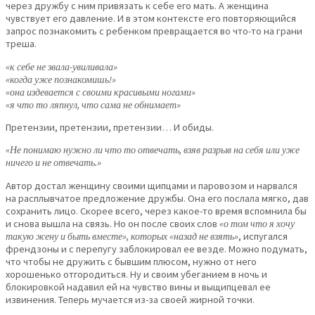
через дружбу с ним привязать к себе его мать. А женщина
чувствует его давление. И в этом контексте его повторяющийся
запрос познакомить с ребенком превращается во что-то на грани
треша.
«к себе не звала-увиливала»
«когда уже познакомишь!»
«она издевается с своими красивыми ногами»
«я что то ляпнул, что сама не обнимает»
Претензии, претензии, претензии… И обиды.
«Не понимаю нужно ли что то отвечать, взяв разрыв на себя или уже
ничего и не отвечать.»
Автор достал женщину своими щипцами и паровозом и нарвался
на расплывчатое предложение дружбы. Она его послала мягко, дав
сохранить лицо. Скорее всего, через какое-то время вспомнила бы
и снова вышла на связь. Но он после своих слов
«о том что я хочу
такую жену и быть вместе», которых «назад не взять»
, испугался
френдзоны и с перепугу заблокировал ее везде. Можно подумать,
что чтобы не дружить с бывшим плюсом, нужно от него
хорошенько отгородиться. Ну и своим убеганием в ночь и
блокировкой надавил ей на чувство вины и выщипцевал ее
извинения. Теперь мучается из-за своей жирной точки.