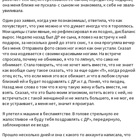
она меня ближе не пускала- с сыном не знакомила, к себе не звала-
увиливала.
Один раз заявил, когда уже познакомишь!, ответила, что как
почувствует, что уже можно и что думает иногда что я тороплюсь.
Мои щипцы стали явные, но рефлексировал я их поздно, дисбаланс
вырос. Неделю назад был ДР ее сына, я повез на встречу к ней
подарок, за несколько дней до этого скис, т.к она прогуляла вечер
без меня. Отправила фото своих ног и мол как они устали. Сказал
что она издевается с своими красивыми ногами. На встрече
спросила, почему не обнимаю, я что то ляпнул, что сама не
обнимает. Стала говорить, что не хочет жить вместе, что не знает
как вообще сыну такое сказать, что за еще один «П», когда родной
отец есть, что если меня это все обижает..и что в любом случае
близкий ей и будет поздравлять с ДР.и.т.д. Понял, что пиздец.
Назад мне слова о том что я хочу такую жену и быть вместе, не
взять. Сказал, что это было моим эгоизмом, хотеть всего с ней, но
встречаться с такой женщиной и не желать большего, я не мог, ее
все устраивает, а меня нет, значит я проиграл.
Я улетел к машине в беспамятстве. В голове стрельнуло ее
жалостливое «я буду тебя поздравлять с ДР», передернуло,
заблокировал ее везде.
Прошло несколько дней и она с какого то аккаунта написала, что