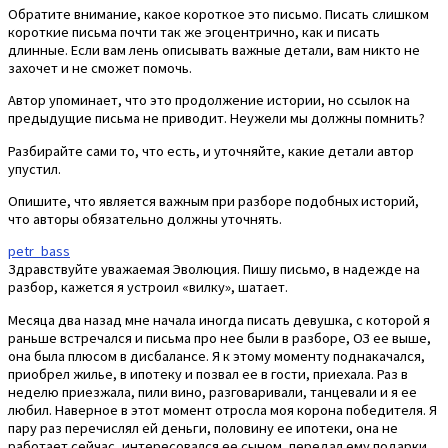
Обратите внимание, какое короткое это письмо. Писать слишком
короткие письма почти так же эгоцентрично, как и писать
длинные. Если вам лень описывать важные детали, вам никто не
захочет и не сможет помочь.
Автор упоминает, что это продолжение истории, но ссылок на
предыдущие письма не приводит. Неужели мы должны помнить?
Разбирайте сами то, что есть, и уточняйте, какие детали автор
упустил.
Опишите, что является важным при разборе подобных историй,
что авторы обязательно должны уточнять.
petr_bass
Здравствуйте уважаемая Эволюция. Пишу письмо, в надежде на
разбор, кажется я устроил «вилку», шатает.
Месяца два назад мне начала иногда писать девушка, с которой я
раньше встречался и письма про нее были в разборе, ОЗ ее выше,
она была плюсом в дисбалансе. Я к этому моменту поднакачался,
приобрел жилье, в ипотеку и позвал ее в гости, приехала. Раз в
неделю приезжала, пили вино, разговаривали, танцевали и я ее
любил. Наверное в этот момент отросла моя корона победителя. Я
пару раз перечислял ей деньги, половину ее ипотеки, она не
работает сейчас, интересовался ее сыном, передал ему подарки,