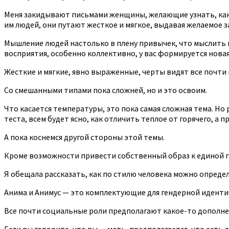
Меня закидывают письмами женщины, желающие узнать, какой
им людей, они путают жесткое и мягкое, выдавая желаемое з
Мышление людей настолько в плену привычек, что мыслить 
восприятия, особенно коллективно, у вас формируется новая
Жесткие и мягкие, явно выраженные, черты видят все почти п
Со смешанными типами пока сложней, но и это освоим.
Что касается температуры, это пока самая сложная тема. Но 
теста, всем будет ясно, как отличить теплое от горячего, а п
А пока коснемся другой стороны этой темы.
Кроме возможности привести собственный образ к единой га
Я обещала рассказать, как по стилю человека можно определ
Анима и Анимус — это комплектующие для гендерной идентич
Все почти социальные роли предполагают какое-то дополне
Если вы говорите, что вы — мать, предполагается, что есть 