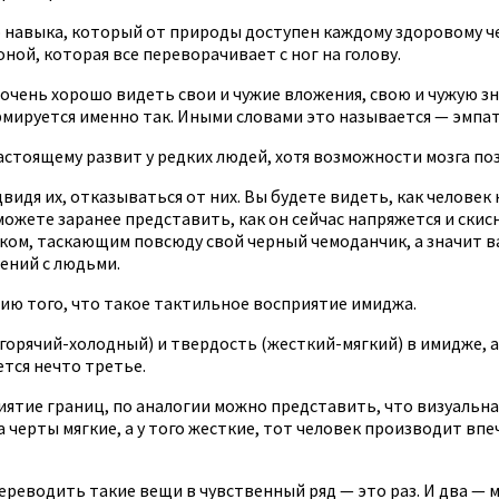
 навыка, который от природы доступен каждому здоровому чел
ой, которая все переворачивает с ног на голову.
очень хорошо видеть свои и чужие вложения, свою и чужую зн
рмируется именно так. Иными словами это называется — эмпат
астоящему развит у редких людей, хотя возможности мозга по
видя их, отказываться от них. Вы будете видеть, как человек
сможете заранее представить, как он сейчас напряжется и ски
ком, таскающим повсюду свой черный чемоданчик, а значит в
ений с людьми.
ию того, что такое тактильное восприятие имиджа.
орячий-холодный) и твердость (жесткий-мягкий) в имидже, а 
ется нечто третье.
ятие границ, по аналогии можно представить, что визуальная
черты мягкие, а у того жесткие, тот человек производит впеч
ереводить такие вещи в чувственный ряд — это раз. И два —