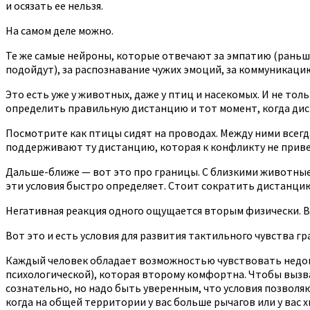
и осязать ее нельзя.
На самом деле можно.
Те же самые нейроны, которые отвечают за эмпатию (раньше
подойдут), за распознавание чужих эмоций, за коммуникац
Это есть уже у животных, даже у птиц и насекомых. И не то
определить правильную дистанцию и тот момент, когда дис
Посмотрите как птицы сидят на проводах. Между ними всегд
поддерживают ту дистанцию, которая к конфликту не приве
Дальше-ближе — вот это про границы. С близкими животные 
эти условия быстро определяет. Стоит сократить дистанцию
Негативная реакция одного ощущается вторым физически. В
Вот это и есть условия для развития тактильного чувства гр
Каждый человек обладает возможностью чувствовать недовол
психологической), которая второму комфортна. Чтобы вызв
сознательно, но надо быть уверенным, что условия позволя
когда на общей территории у вас больше рычагов или у вас