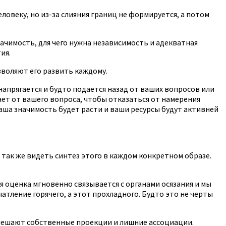
овеку, но из-за слияния границ не формируется, а потом
ачимость, для чего нужна независимость и адекватная
ия.
зволяют его развить каждому.
 напрягается и будто подается назад от ваших вопросов или
снет от вашего вопроса, чтобы отказаться от намерения
аша значимость будет расти и ваши ресурсы будут активней
так же видеть синтез этого в каждом конкретном образе.
 оценка мгновенно связывается с органами осязания и мы
атление горячего, а этот прохладного. Будто это не черты
 мешают собственные проекции и лишние ассоциации.