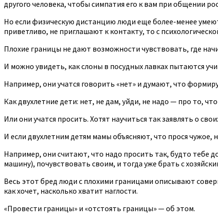
другого человека, чтобы симпатия его к вам при общении рос
Но если физическую дистанцию люди еще более-менее умеют 
приветливо, не приглашают к контакту, то с психологическо
Плохие границы не дают возможности чувствовать, где начи
И можно увидеть, как слоны в посудных лавках пытаются учи
Например, они учатся говорить «нет» и думают, что формир
Как двухлетние дети: нет, не дам, уйди, не надо — про то, 
Или они учатся просить. Хотят научиться так заявлять о свои
И если двухлетним детям мамы объясняют, что прося чужое, 
Например, они считают, что надо просить так, будто тебе 
машину), почувствовать своим, и тогда уже брать с хозяйски
Весь этот бред люди с плохими границами описывают соверш
как хочет, насколько хватит наглости.
«Провести границы» и «отстоять границы» — об этом.