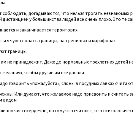
ла.
соблюдать, догадываются, что нельзя трогать незнакомых ру
й дистанцией у большинства людей все очень плохо. Это те са
нается и заканчивается территория.
ться чувствовать границы, на тренингах и марафонах.
уют границы.
что им не принадлежит. Даже до нормальных трехлетних детей н
х желаниях, чтобы другие им все давали.
надо говорить «пожалуйста», слоны в посудных лавках считают
должны. Или думают, что желаемое надо присвоить и считать 
м видом.
енно чистосердечно, потому что считают, что психологическ