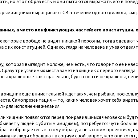
ть, но этот образ есть и они пытаются выражать его в повед
которые хищники выращивают СЗ в течение одного диалога, сы
анных, а часто конфликтующих частей: его конституции, 
Некоторые вообще не видят никакой персоны, тогда одевают 
на с их конституцией. Однако, глядя на человека и умея отдел
 которая выглядит моложе, чем есть, что говорит о ее инвест
 Сразу три уязвимых места заметил хищник с первого взгляда
осы крашенные так тщательно, будто почти не крашены, нев
а хищник еще внимательней к деталям, чем рыбаки, поскольку
еста. Самопрезентация — то, каким человек хочет себя видеть,
л» для исполнения желания.
ли хищник появляются перед понравившимся человеком будто е
 бывает у людей с убитым имиджем), потребуется чуть больше 
браз и обращаетесь к этому образу, а не к своим проекциям, 
имиджа люди обращают в социум свой запрос, чего они хотят, 