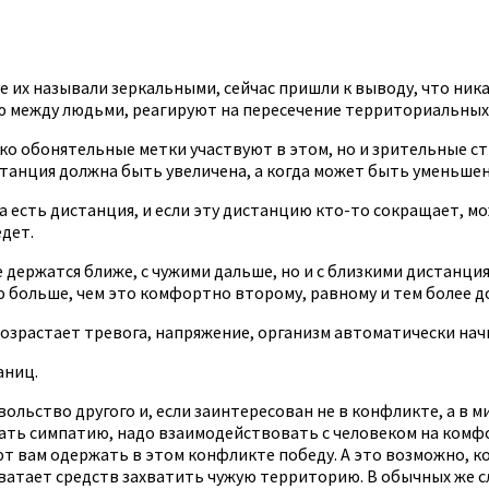
 их называли зеркальными, сейчас пришли к выводу, что ник
ию между людьми, реагируют на пересечение территориальных
лько обонятельные метки участвуют в этом, но и зрительные 
танция должна быть увеличена, а когда может быть уменьшен
а есть дистанция, и если эту дистанцию кто-то сокращает, 
дет.
держатся ближе, с чужими дальше, но и с близкими дистанция
 больше, чем это комфортно второму, равному и тем более д
озрастает тревога, напряжение, организм автоматически на
аниц.
ьство другого и, если заинтересован не в конфликте, а в м
ать симпатию, надо взаимодействовать с человеком на комф
ют вам одержать в этом конфликте победу. А это возможно, 
 хватает средств захватить чужую территорию. В обычных же