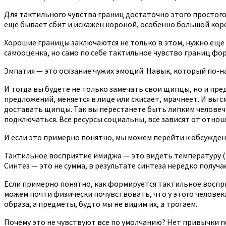
Для тактильного чувства границ достаточно этого простого
еще бывает сбит и искажен короной, особенно большой корон
Хорошие границы заключаются не только в этом, нужно еще 
самооценка, но само по себе тактильное чувство границ фо
Эмпатия — это осязание чужих эмоций. Навык, который по-н
И тогда вы будете не только замечать свои щипцы, но и пред
предложений, меняется в лице или скисает, мрачнеет. И вы 
доставать щипцы. Так вы перестанете быть липким человеч
подключаться. Все ресурсы социальны, все зависят от отнош
И если это примерно понятно, мы можем перейти к обсужден
Тактильное восприятие имиджа — это видеть температуру (г
Синтез — это не сумма, в результате синтеза нередко получа
Если примерно понятно, как формируется тактильное воспри
можем почти физически почувствовать, что у этого человека 
образа, а предметы, будто мы не видим их, а трогаем.
Почему это не чувствуют все по умолчанию? Нет привычки п