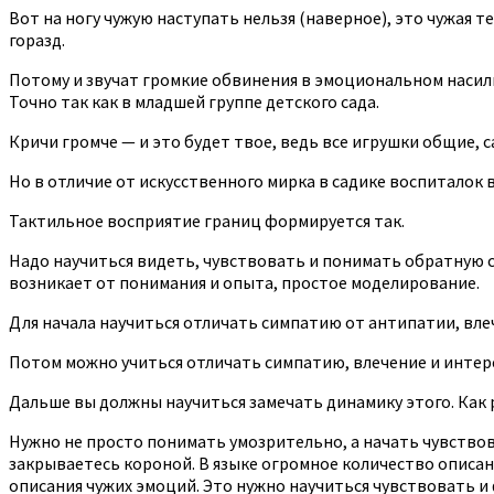
Вот на ногу чужую наступать нельзя (наверное), это чужая т
горазд.
Потому и звучат громкие обвинения в эмоциональном насилии
Точно так как в младшей группе детского сада.
Кричи громче — и это будет твое, ведь все игрушки общие, с
Но в отличие от искусственного мирка в садике воспиталок в
Тактильное восприятие границ формируется так.
Надо научиться видеть, чувствовать и понимать обратную с
возникает от понимания и опыта, простое моделирование.
Для начала научиться отличать симпатию от антипатии, вле
Потом можно учиться отличать симпатию, влечение и интер
Дальше вы должны научиться замечать динамику этого. Как ра
Нужно не просто понимать умозрительно, а начать чувствова
закрываетесь короной. В языке огромное количество описани
описания чужих эмоций. Это нужно научиться чувствовать и