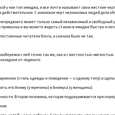
 у них тип имиджа, и все почти называют свои жесткие черты
а действительное. С анализом черт незнакомых людей дела об
непредвзято может только самый независимый и свободный ум
 привычка и вы можете видеть стихии в имидже быстро и легко
остоянные читатели блога, а сначала было не так.
разберемся с ней точно так же, как и с жесткостью-мягкостью.
рохладное от ледяного.
рмонии (стиль одежды и поведение — к одному типу) и сдела
ить его Аниму (у мужчины) и Анимуса (у женщины).
ности. Вторая половина, которая подразумевается при опред
ние.
дети, хотя бы один ребенок. Если вы говорите, что вы начальн