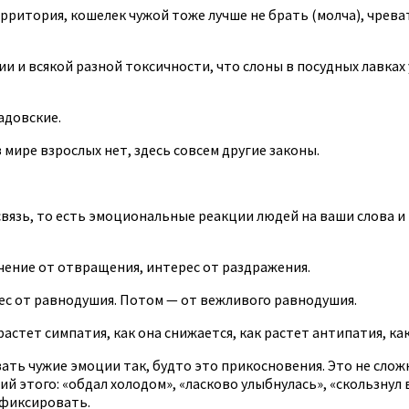
ерритория, кошелек чужой тоже лучше не брать (молча), чреват
 и всякой разной токсичности, что слоны в посудных лавках 
адовские.
 мире взрослых нет, здесь совсем другие законы.
вязь, то есть эмоциональные реакции людей на ваши слова и
чение от отвращения, интерес от раздражения.
ес от равнодушия. Потом — от вежливого равнодушия.
стет симпатия, как она снижается, как растет антипатия, как
ть чужие эмоции так, будто это прикосновения. Это не сложно
й этого: «обдал холодом», «ласково улыбнулась», «скользнул 
 фиксировать.