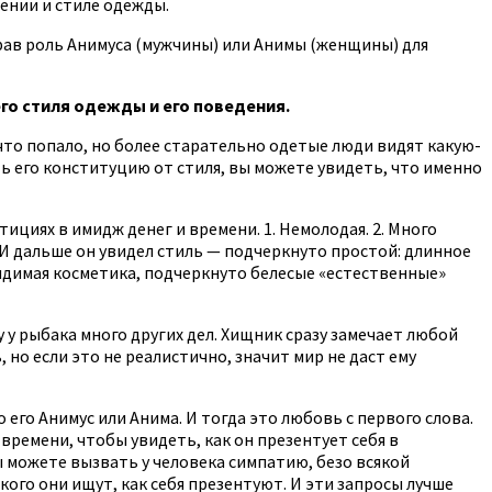
ении и стиле одежды.
грав роль Анимуса (мужчины) или Анимы (женщины) для
его стиля одежды и его поведения.
что попало, но более старательно одетые люди видят какую-
ять его конституцию от стиля, вы можете увидеть, что именно
ициях в имидж денег и времени. 1. Немолодая. 2. Много
. И дальше он увидел стиль — подчеркнуто простой: длинное
идимая косметика, подчеркнуто белесые «естественные»
 у рыбака много других дел. Хищник сразу замечает любой
 но если это не реалистично, значит мир не даст ему
го Анимус или Анима. И тогда это любовь с первого слова.
времени, чтобы увидеть, как он презентует себя в
вы можете вызвать у человека симпатию, безо всякой
кого они ищут, как себя презентуют. И эти запросы лучше