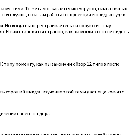
 мягкими. То же самое касается их супругов, симпатичных
стоят лучше, но и там работают проекции и предрассудки.
. Но когда вы перестраиваетесь на новую систему
. И вам становится странно, как вы могли этого не видеть.
 К тому моменту, как мы закончим обзор 12 типов после
ть хороший имидж, изучение этой темы даст еще кое-что.
елении своего гендера.
ик, предполагается, что есть подчиненные, хотя бы один.