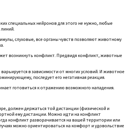
аких специальных нейронов для этого не нужно, любые
 линий.
стимулы, слуховые, все органы чувств позволяют животному
а.
может возникнуть конфликт. Предвидя конфликт, животные
 варьируется в зависимости от многих условий. И животное
оминирующему, последует его негативная реакция.
чинает готовиться к отражению возможного нападения.
ире, должен держаться той дистанции (физической и
ортной ему дистанции. Можно идти на конфликт
когда конфликт разворачивается на вашей территории или
 случаях можно ориентироваться на комфорт и удовольствие