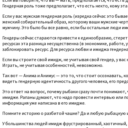
Гендерная роль тоже предполагает, что есть некто, кому эта
Если у вас мужская гендерная роль (изредка сейчас это быва
женский собирательный образ, которому ваши мужские черты 
мужчину. Это было бы все равно, если бы остальные люди им
Гендеры сейчас стараются привести к единообразию, стереть
ресурсах эта разница несущественна (в экономике, работе, у
заблокировать ресурс. Для ресурса любви и имиджа гендерн
Если вы строите свой имидж, не учитывая свой гендер, у ва
Играть, не учитывая особенностей, невозможно.
Так вот — Анима и Анимус — это то, что стоит осознавать, к
видеть гендерную идентичность другого человека, его предст
Это ответ на вопрос, почему рыбаки сразу почти понимают,
имидже. Рапаны думают, что надо провести интервью или поп
информация уже написана в его имидже.
Помните историю о разбитой чашке? Да и любую рыбацкую ис
У большинства людей имидж фрустрированный, хаотичный, су