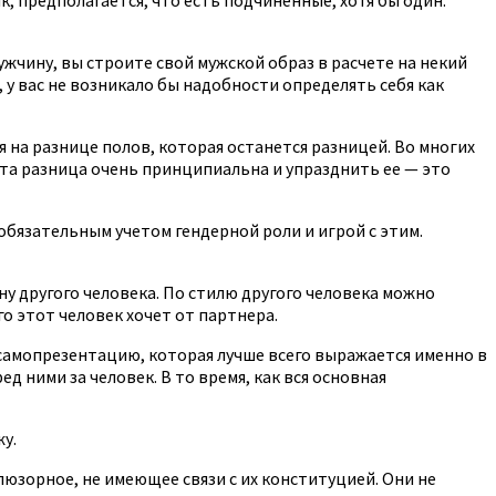
мужчину, вы строите свой мужской образ в расчете на некий
у вас не возникало бы надобности определять себя как
я на разнице полов, которая останется разницей. Во многих
а эта разница очень принципиальна и упразднить ее — это
 обязательным учетом гендерной роли и игрой с этим.
ну другого человека. По стилю другого человека можно
го этот человек хочет от партнера.
 самопрезентацию, которая лучше всего выражается именно в
 ними за человек. В то время, как вся основная
у.
люзорное, не имеющее связи с их конституцией. Они не