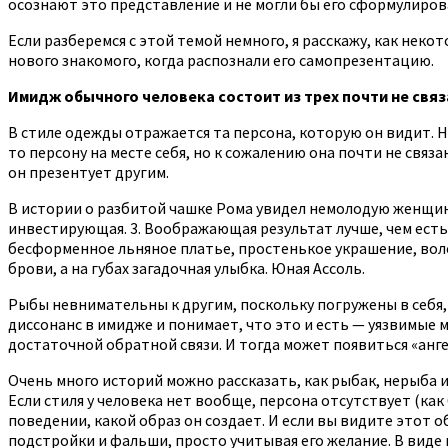
осознают это представление и не могли бы его сформулирова
Если разберемся с этой темой немного, я расскажу, как не
нового знакомого, когда распознали его самопрезентацию.
Имидж обычного человека состоит из трех почти не связ
В стиле одежды отражается та персона, которую он видит. 
то персону на месте себя, но к сожалению она почти не связа
он презентует другим.
В истории о разбитой чашке Рома увидел немолодую женщину,
инвестирующая. 3. Воображающая результат лучше, чем есть.
бесформенное льняное платье, простенькое украшение, вол
брови, а на губах загадочная улыбка. Юная Ассоль.
Рыбы невнимательны к другим, поскольку погружены в себя, 
диссонанс в имидже и понимает, что это и есть — уязвимые м
достаточной обратной связи. И тогда может появиться «анге
Очень много историй можно рассказать, как рыбак, нерыба и
Если стиля у человека нет вообще, персона отсутствует (как
поведении, какой образ он создает. И если вы видите этот о
подстройки и фальши, просто учитывая его желание. В виде 