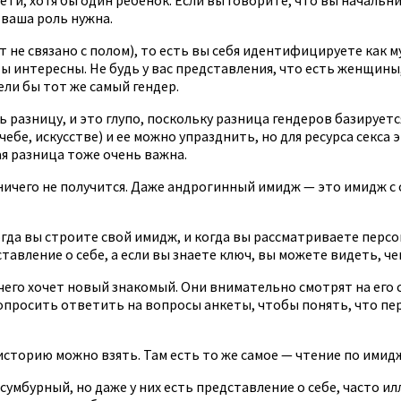
 ваша роль нужна.
ет не связано с полом), то есть вы себя идентифицируете как 
интересны. Не будь у вас представления, что есть женщины, 
ели бы тот же самый гендер.
 разницу, и это глупо, поскольку разница гендеров базируетс
чебе, искусстве) и ее можно упразднить, но для ресурса секс
ая разница тоже очень важна.
с ничего не получится. Даже андрогинный имидж — это имидж с
огда вы строите свой имидж, и когда вы рассматриваете персо
авление о себе, а если вы знаете ключ, вы можете видеть, че
 чего хочет новый знакомый. Они внимательно смотрят на его
росить ответить на вопросы анкеты, чтобы понять, что перед
торию можно взять. Там есть то же самое — чтение по имидж
мбурный, но даже у них есть представление о себе, часто ил