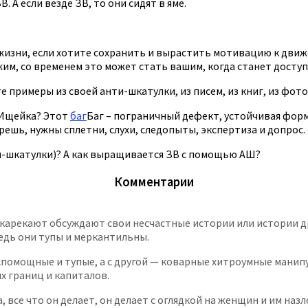
. А если везде ЗВ, то они сидят в яме.
жизни, если хотите сохранить и вырастить мотивацию к движе
жим, со временем это может стать вашим, когда станет доступн
примеры из своей анти-шкатулки, из писем, из книг, из фото
 Ищейка? Этот
баг
Баг – пограничный дефект, устойчивая форм
решь, нужны сплетни, слухи, следопыты, экспертиза и допрос.
и-шкатулки)? А как выращивается ЗВ с помощью АШ?
Комментарии
кукарекают обсуждают свои несчастные истории или истории 
ведь они тупы и меркантильны.
еспомощные и тупые, а с другой — коварные хитроумные мани
их границ и капиталов.
все что он делает, он делает с оглядкой на женщин и им назл