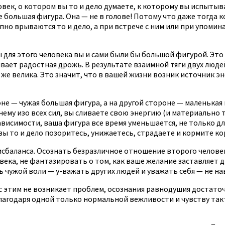
ловек, о котором вы то и дело думаете, к которому вы испыты
 большая фигура. Она — не в голове! Потому что даже тогда к
апно врываются то и дело, а при встрече с ним или при упомин
для этого человека вы и сами были бы большой фигурой. Это оз
вает радостная дрожь. В результате взаимной тяги двух люде
 же велика. Это значит, что в вашей жизни возник источник э
оне — чужая большая фигура, а на другой стороне — маленькая
нему изо всех сил, вы сливаете свою энергию (и материально 
ависимости, ваша фигура все время уменьшается, не только для
вы то и дело позоритесь, унижаетесь, страдаете и кормите к
сбаланса. Осознать безразличное отношение второго человек
овека, не фантазировать о том, как ваше желание заставляет 
чужой воли — у-важать других людей и уважать себя — не на
 этим не возникает проблем, осознания равнодушия достаточно
благодаря одной только нормальной вежливости и чувству так