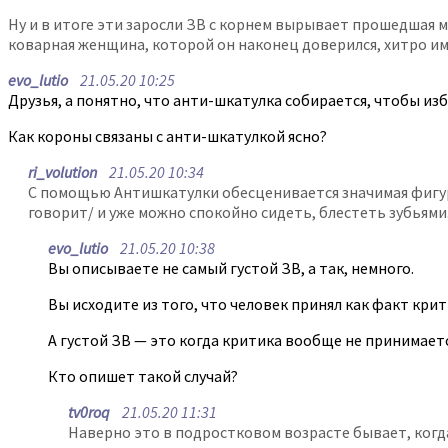
Ну и в итоге эти заросли ЗВ с корнем вырывает прошедшая м
коварная женщина, которой он наконец доверился, хитро и
evo_lutio
21.05.20 10:25
Друзья, а понятно, что анти-шкатулка собирается, чтобы и
Как короны связаны с анти-шкатулкой ясно?
ri_volution
21.05.20 10:34
С помощью Антишкатулки обесценивается значимая фигура,
говорит/ и уже можно спокойно сидеть, блестеть зубьями
evo_lutio
21.05.20 10:38
Вы описываете не самый густой ЗВ, а так, немного.
Вы исходите из того, что человек принял как факт кри
А густой ЗВ — это когда критика вообще не принимает
Кто опишет такой случай?
tv0roq
21.05.20 11:31
Наверно это в подростковом возрасте бывает, когда