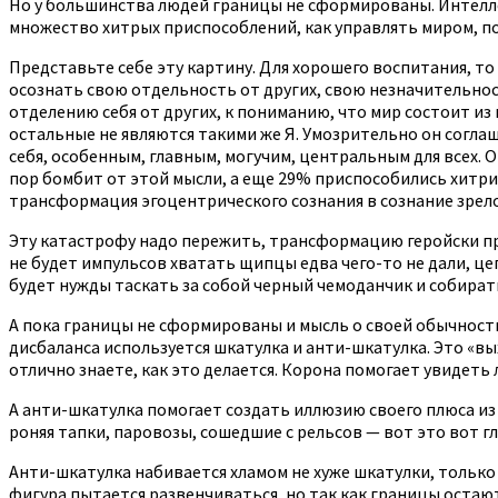
Но у большинства людей границы не сформированы. Интелле
множество хитрых приспособлений, как управлять миром, по
Представьте себе эту картину. Для хорошего воспитания, то
осознать свою отдельность от других, свою незначительность
отделению себя от других, к пониманию, что мир состоит из 
остальные не являются такими же Я. Умозрительно он соглаш
себя, особенным, главным, могучим, центральным для всех. Он
пор бомбит от этой мысли, а еще 29% приспособились хитри
трансформация эгоцентрического сознания в сознание зрело
Эту катастрофу надо пережить, трансформацию геройски про
не будет импульсов хватать щипцы едва чего-то не дали, цепл
будет нужды таскать за собой черный чемоданчик и собирать
А пока границы не сформированы и мысль о своей обычности
дисбаланса используется шкатулка и анти-шкатулка. Это «вы
отлично знаете, как это делается. Корона помогает увидеть л
А анти-шкатулка помогает создать иллюзию своего плюса из
роняя тапки, паровозы, сошедшие с рельсов — вот это вот 
Анти-шкатулка набивается хламом не хуже шкатулки, только 
фигура пытается развенчиваться, но так как границы остают