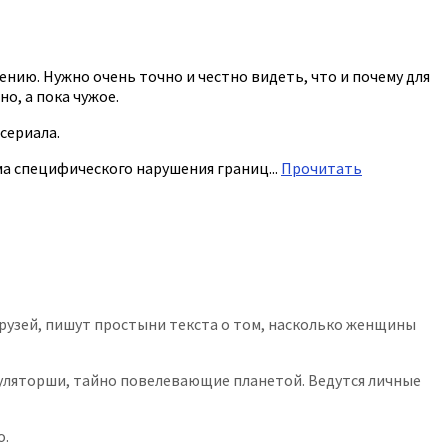
нию. Нужно очень точно и честно видеть, что и почему для
о, а пока чужое.
сериала.
а специфического нарушения границ...
Прочитать
друзей, пишут простыни текста о том, насколько женщины
пуляторши, тайно повелевающие планетой. Ведутся личные
о.