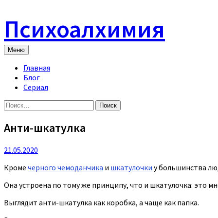
Skip
to
Психоалхимия
content
Меню
Главная
Блог
Сериал
Найти:
Анти-шкатулка
21.05.2020
Кроме
черного чемоданчика
и
шкатулочки
у большинства лю
Она устроена по тому же принципу, что и шкатулочка: это м
Выглядит анти-шкатулка как коробка, а чаще как папка.