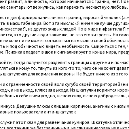
кт развит, а личность, которая начинается с границ, нет. 
ка санитары отвернулись, как пережить несчастную любовь, н
 есть для формирования личных границ, взрослый человек (а 
 в масштабе мира. Вот эта мысль: «Я ничем не лучше других», 
множества Я, из других живых людей. Но в мире инфантила Я т
ается, что другие люди такие же, но это его хитрость. На сам
 не хочет и не может согласиться на мысль о своей обычности,
ть и под обычностью видеть необычность. Смириться с тем, ч
е. Психика впадает в шок и сигнализирует о конце мира, пре
йти, тогда получится разделить границы с другими и по-нас
яться к кому-то, тянуть из кого-то то, чего он не хочет дават
 шкатулочку для кормления короны. Не будет ничего из этого 
 и ограниченности своей воли сугубо своей территорией (ни 
ход», а не выход, иллюзия выхода. Из шкатулки кормится коро
юбовь к себе в чем угодно, и свою силу, и свою добродетель, 
 минуса. Девушки-плюсы с лицами кирпичом, анегины с кислы
главные пользователи анти-шкатулок.
служит этот хлам для развенчания кумиров. Шкатулка отлично
ся все такими же безграничными, из слияния человек не выход