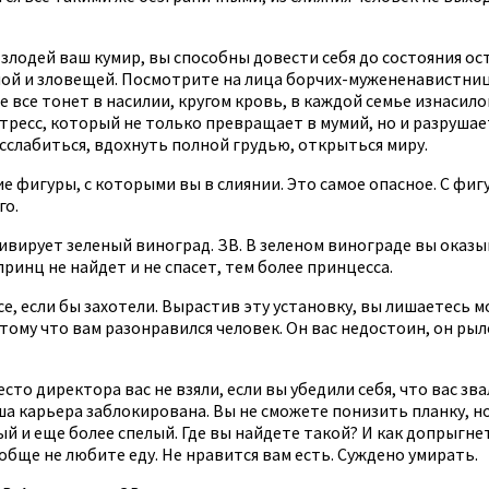
 злодей ваш кумир, вы способны довести себя до состояния ост
сной и зловещей. Посмотрите на лица борчих-мужененавистниц.
е все тонет в насилии, кругом кровь, в каждой семье изнасил
тресс, который не только превращает в мумий, но и разрушае
сслабиться, вдохнуть полной грудью, открыться миру.
е фигуры, с которыми вы в слиянии. Это самое опасное. С фи
го.
вирует зеленый виноград. ЗВ. В зеленом винограде вы оказы
ринц не найдет и не спасет, тем более принцесса.
все, если бы захотели. Вырастив эту установку, вы лишаетесь
тому что вам разонравился человек. Он вас недостоин, он рыло
сто директора вас не взяли, если вы убедили себя, что вас зва
ша карьера заблокирована. Вы не сможете понизить планку, но
й и еще более спелый. Где вы найдете такой? И как допрыгнет
обще не любите еду. Не нравится вам есть. Суждено умирать.