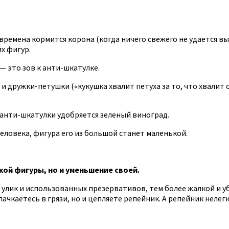
 времена кормится корона (когда ничего свежего не удается
х фигур.
— это зов к анти-шкатулке.
 дружки-петушки («кукушка хвалит петуха за то, что хвалит 
 анти-шкатулки удобряется зеленый виноград.
еловека, фигура его из большой станет маленькой.
ой фигуры, но и уменьшение своей.
х улик и использованных презервативов, тем более жалкой и у
ачкаетесь в грязи, но и цепляете репейник. А репейник нелегк