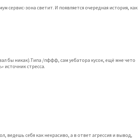
ум сервис-зона светит. И появляется очередная история, как
л бы никак).Типа /пффф, сам уебатора кусок, ещё мне чето
ь»
источник стресса.
, ведешь себя как некрасиво, а в ответ агрессия и вывод,