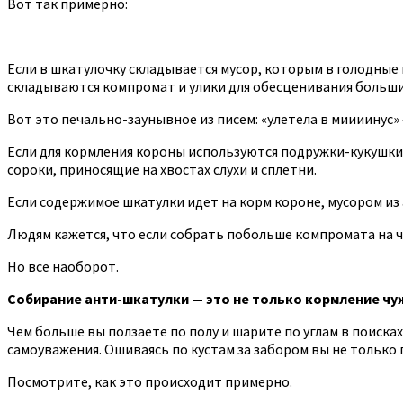
Вот так примерно:
Если в шкатулочку складывается мусор, которым в голодные
складываются компромат и улики для обесценивания больши
Вот это печально-заунывное из писем: «улетела в миииинус» 
Если для кормления короны используются подружки-кукушки и
сороки, приносящие на хвостах слухи и сплетни.
Если содержимое шкатулки идет на корм короне, мусором из
Людям кажется, что если собрать побольше компромата на ч
Но все наоборот.
Собирание анти-шкатулки — это не только кормление чуж
Чем больше вы ползаете по полу и шарите по углам в поиска
самоуважения. Ошиваясь по кустам за забором вы не только п
Посмотрите, как это происходит примерно.