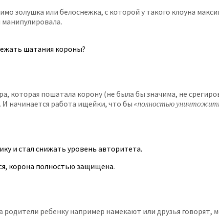
имо золушка или белоснежка, с которой у такого клоуна максим
м манипулировала.
збежать шатания короны?
 которая пошатала корону (не была бы значима, не срегирова
. И начинается работа ищейки, что бы
«полностью уничтожит
тику и стал снижать уровень авторитета.
ся, корона полностью защищена.
 родители ребенку например намекают или друзья говорят, мол