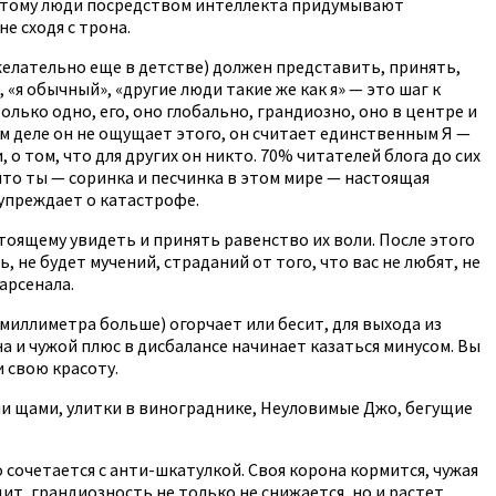
Поэтому люди посредством интеллекта придумывают
е сходя с трона.
желательно еще в детстве) должен представить, принять,
«я обычный», «другие люди такие же как я» — это шаг к
олько одно, его, оно глобально, грандиозно, оно в центре и
ом деле он не ощущает этого, он считает единственным Я —
 о том, что для других он никто. 70% читателей блога до сих
то ты — соринка и песчинка в этом мире — настоящая
дупреждает о катастрофе.
тоящему увидеть и принять равенство их воли. После этого
ь, не будет мучений, страданий от того, что вас не любят, не
арсенала.
миллиметра больше) огорчает или бесит, для выхода из
на и чужой плюс в дисбалансе начинает казаться минусом. Вы
и свою красоту.
ми щами, улитки в винограднике, Неуловимые Джо, бегущие
 сочетается с анти-шкатулкой. Своя корона кормится, чужая
ит, грандиозность не только не снижается, но и растет,