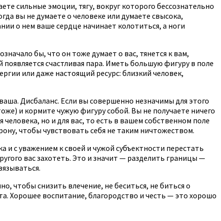
ваете сильные эмоции, тягу, вокруг которого бессознательно
огда вы не думаете о человеке или думаете свысока,
ании о нем ваше сердце начинает колотиться, а ноги
начало бы, что он тоже думает о вас, тянется к вам,
й появляется счастливая пара. Иметь большую фигуру в поле
нергии или даже настоящий ресурс: близкий человек,
 ваша. Дисбаланс. Если вы совершенно незначимы для этого
тоже) и кормите чужую фигуру собой. Вы не получаете ничего
 человека, но и для вас, то есть в вашем собственном поле
орону, чтобы чувствовать себя не таким ничтожеством.
а и с уважением к своей и чужой субъектности перестать
другого вас захотеть. Это и значит — разделить границы —
вязываться.
, чтобы снизить влечение, не беситься, не биться о
та. Хорошее воспитание, благородство и честь — это хорошо