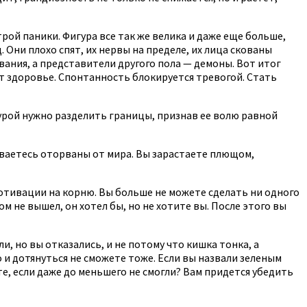
рой паники. Фигура все так же велика и даже еще больше,
 Они плохо спят, их нервы на пределе, их лица скованы
ования, а представители другого пола — демоны. Вот итог
т здоровье. Спонтанность блокируется тревогой. Стать
гурой нужно разделить границы, признав ее волю равной
ваетесь оторваны от мира. Вы зарастаете плющом,
 мотивации на корню. Вы больше не можете сделать ни одного
м не вышел, он хотел бы, но не хотите вы. После этого вы
ли, но вы отказались, и не потому что кишка тонка, а
 и дотянуться не сможете тоже. Если вы назвали зеленым
е, если даже до меньшего не смогли? Вам придется убедить