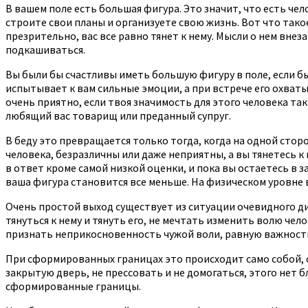
В вашем поле есть большая фигура. Это значит, что есть че
строите свои планы и организуете свою жизнь. Вот что такое
презрительно, вас все равно тянет к нему. Мысли о нем внез
подкашиваться.
Вы были бы счастливы иметь большую фигуру в поле, если бы 
испытывает к вам сильные эмоции, а при встрече его охваты
очень приятно, если твоя значимость для этого человека так
любящий вас товарищ или преданный супруг.
В беду это превращается только тогда, когда на одной стор
человека, безразличны или даже неприятны, а вы тянетесь к 
в ответ кроме самой низкой оценки, и пока вы остаетесь в з
ваша фигура становится все меньше. На физическом уровне 
Очень простой выход существует из ситуации очевидного ди
тянуться к нему и тянуть его, не мечтать изменить волю чел
признать неприкосновенность чужой воли, равную важность 
При сформированных границах это происходит само собой, с
закрытую дверь, не прессовать и не домогаться, этого нет 
сформированные границы.