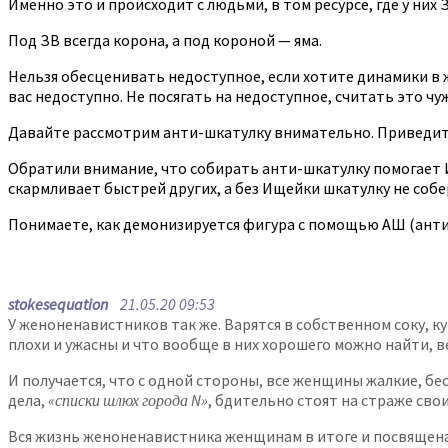
Именно это и происходит с людьми, в том ресурсе, где у них ЗВ
Под ЗВ всегда корона, а под короной — яма.
Нельзя обесценивать недоступное, если хотите динамики в 
вас недоступно. Не посягать на недоступное, считать это чу
Давайте рассмотрим анти-шкатулку внимательно. Приведите 
Обратили внимание, что собирать анти-шкатулку помогает
скармливает быстрей других, а без Ищейки шкатулку не собе
Понимаете, как демонизируется фигура с помощью АШ (ант
stokesequation
21.05.20 09:53
У женоненавистников так же. Варятся в собственном соку, 
плохи и ужасны и что вообще в них хорошего можно найти, 
И получается, что с одной стороны, все женщины жалкие, б
дела,
«списки шлюх города N»
, бдительно стоят на страже сво
Вся жизнь женоненавистника женщинам в итоге и посвящена, 