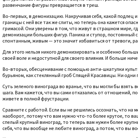
развенчание фигуры превращается в треш.
Во-первых, в демонизацию. Накручивая себя, какой подлец и
границы с ней все так же слиты, но теперь она кажется опа
гримасой. Они уверены в том, что живут в страшном мире, гд
демонизации больших фигур. Паника и ступор, постоянный с
спонтанным, живым — это значит избавиться от тревоги, ра
Для этого нельзя никого демонизировать и особенно больши
своей воле и недоступной для своего влияния. И больше ниче
Во-вторых, обесценивание с помощью анти-шкатулки культи
бурьяном, как стеклянный гроб Спящей Красавицы. Ни одни п
Суть зеленого винограда во вранье, что вы могли бы взять 
шага. Вам кажется, что вы сами отказались от отношений, по
живете в полной фрустрации.
Сравните с работой. Если вы не решились осознать, что на ме
наоборот, потому что вам нужно что-то более крутое, то ва
спелый крупный виноград, то теперь вам нужен более крупны
себя, что вы вообще не любите виноград, а потом, что вы во