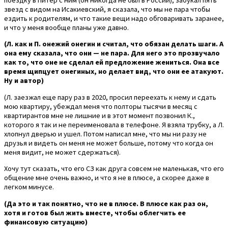
звезд с видом на Исакиевский, я сказала, что мы не пара чтобы
ездить к родителям, и что такие вещи надо обговаривать заранее,
и что у меня вообще планы уже давно.
(Л. как и П. онежий онегин и считал, что обязан делать шаги. А
она ему сказала, что они — не пара. Для него это прозвучало
как то, что оне не сделал ей предложение жениться. Она все
время щипцует онегиных, но делает вид, что они ее атакуют.
Ну и автор)
(Л. заезжал еще пару раз в 2020, просил переехать к нему и сдать
мою квартиру, убеждал меня что полторы тысячи в месяц с
квартирантов мне не лишние и в этот момент позвонил К.,
которого я так и не переименовала в телефоне. Я взяла трубку, а Л.
хлопнул дверью и ушел. Потом написал мне, что мы ни разу не
друзья и видеть он меня не может больше, потому что когда он
меня видит, не может сдержаться).
Хочу тут сказать, что его СЗ как друга совсем не маленькая, что его
общение мне очень важно, и что я не в плюсе, а скорее даже в
легком минусе.
(Да это и так понятно, что не в плюсе. В плюсе как раз он,
хотя и готов был жить вместе, чтобы облегчить ее
финансовую ситуацию)