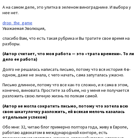
А на самом деле, это улитка в зеленом винограднике. И выбора у
нее нет.
drop_the_game
Уважаемая Эволюция,
спасибо Вам, что есть такая рубрика и Вы тратите свое время на
разборы.
(Автор считает, что моя работа — это «трата времени». То ли
дело ее работа)
Долго не решалась написать письмо, потому что вся история 4-в-
одном, даже не знала, с чего начать, сама запуталась ужасно.
Письмо длинное, потому что все как-то сложно, и я сама в этом,
конечно, виновата. Простите за объем, но у меня не получается
разложить свою личную жизнь по полкам самой.
(Автор не могла сократить письмо, потому что хотела всю
свою шкатулочку разложить, ей всякая мелочь казалась
отдельным успехом)
Обо мне: 32, читаю блог примерно полтора года, живу в Европе,
работаю адвокатом в международной конторе, есть
трехкомнатная квартира, машина, хороший имидж, классные