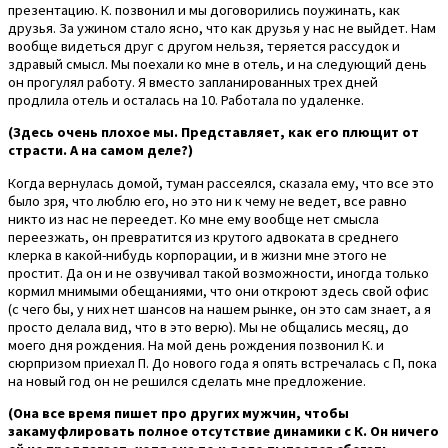
презентацию. К. позвонил и мы договорились поужинать, как
друзья. За ужином стало ясно, что как друзья у нас не выйдет. Нам
вообще видеться друг с другом нельзя, теряется рассудок и
здравый смысл. Мы поехали ко мне в отель, и на следующий день
он прогулял работу. Я вместо запланированных трех дней
продлила отель и осталась на 10. Работала по удаленке.
(Здесь очень плохое мы. Представляет, как его плющит от
страсти. А на самом деле?)
Когда вернулась домой, туман рассеялся, сказала ему, что все это
было зря, что люблю его, но это ни к чему не ведет, все равно
никто из нас не переедет. Ко мне ему вообще нет смысла
переезжать, он превратится из крутого адвоката в среднего
клерка в какой-нибудь корпорации, и в жизни мне этого не
простит. Да он и не озвучивал такой возможности, иногда только
кормил мнимыми обещаниями, что они откроют здесь свой офис
(с чего бы, у них нет шансов на нашем рынке, он это сам знает, а я
просто делала вид, что в это верю). Мы не общались месяц, до
моего дня рождения. На мой день рождения позвонил К. и
сюрпризом приехал П. До нового года я опять встречалась с П, пока
на новый год он не решился сделать мне предложение.
(Она все время пишет про других мужчин, чтобы
закамуфлировать полное отсутствие динамики с К. Он ничего