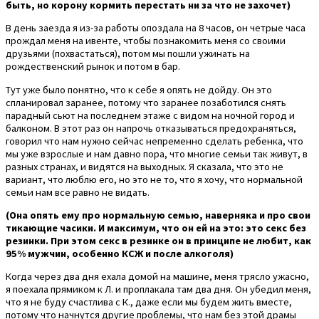
быть, но корону кормить перестать ни за что не захочет)
В день заезда я из-за работы опоздала на 8 часов, он четрые часа
прождал меня на ивенте, чтобы познакомить меня со своими
друзьями (похвастаться), потом мы пошли ужинать на
рождественский рынок и потом в бар.
Тут уже было понятно, что к себе я опять не дойду. Он это
спланировал заранее, потому что заранее позаботился снять
парадный сьют на последнем этаже с видом на ночной город и
балконом. В этот раз он напрочь отказываться предохраняться,
говорил что нам нужно сейчас непременно сделать ребенка, что
мы уже взрослые и нам давно пора, что многие семьи так живут, в
разных странах, и видятся на выходных. Я сказала, что это не
вариант, что люблю его, но это не то, что я хочу, что нормальной
семьи нам все равно не видать.
(Она опять ему про нормальную семью, наверняка и про свои
тикающие часики. И максимум, что он ей на это: это секс без
резинки. При этом секс в резинке он в принципе не любит, как
95% мужчин, особенно КСЖ и после алкоголя)
Когда через два дня ехала домой на машине, меня трясло ужасно,
я поехала прямиком к Л. и проплакала там два дня. Он убедил меня,
что я не буду счастлива с К., даже если мы будем жить вместе,
потому что начнутся другие проблемы, что нам без этой драмы