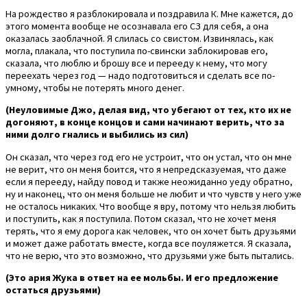
На рождество я разблокировала и поздравила К. Мне кажется, до
этого момента вообще не осознавала его СЗ для себя, а она
оказалась заоблачной. Я слилась со свистом. Извинялась, как
могла, плакала, что поступила по-свински заблокировав его,
сказала, что люблю и брошу все и перееду к нему, что могу
переехать через год — надо подготовиться и сделать все по-
умному, чтобы не потерять много денег.
(Неуловимые Джо, делая вид, что убегают от тех, кто их не
догоняют, в конце концов и сами начинают верить, что за
ними долго гнались и выбились из сил)
Он сказал, что через год его не устроит, что он устал, что он мне
не верит, что он меня боится, что я непредсказуемая, что даже
если я перееду, найду повод и также неожиданно уеду обратно,
ну и наконец, что он меня больше не любит и что чувств у него уже
не осталось никаких. Что вообще я вру, потому что нельзя любить
и поступить, как я поступила. Потом сказал, что не хочет меня
терять, что я ему дорога как человек, что он хочет быть друзьями
и может даже работать вместе, когда все поуляжется. Я сказала,
что не верю, что это возможно, что друзьями уже быть пытались.
(Это ария Жука в ответ на ее мольбы. И его предложение
остаться друзьями)