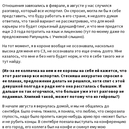
Отношения завязались в феврале, в августе у нас случился
разговор, который все испортил. Он спросил, могла ли бы я себе
представить, что буду работать в его стране, я недолго думая
ответила, что такой вариант не рассматриваю, что для моей
карьеры это будет серьезный дауншифтинг, и что мне придется
еще 2-3 года потратить на язык и лицензию (тут по-моему даже по
предложению Рапунцель с Училкой слышно).
На тот момент, я в короне вообще не осознавала, насколько
высока для меня его СЗ, не осознавала это еще очень долго. Мне
казалось, что мне и без него будет норм, и что я себе такого же и
тут найду.
(Из-за ее колпачка на нем и ее короны на себе ей кажется, что
этот разговор все испортил. Стесняша аккуратно спросил о
ее планах, предложение делать не решился, хотя спит с этой
девушкой полгода и ради него она рассталась с бывшим. И
дальше он так огорчился, что больше уже этот разговор не
поднимал. Хлипкий такой, может потому что из гейропы?)
В начале августа я вернулась домой, и мы не общались до
сентября. Было очень тяжело, я поняла, что люблю, что сморозила
глупость, надо было пропеть какую-нибудь арию про «может быть»
и не рубить концы. В сентябре поехала выступать на конференцию
в его город, его коллега был на конфе и скинул ему мою