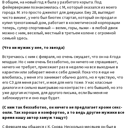
В общем, на новый год я была у разбитого корыта. Под
фейерверками познакомилась с М, который оказался из моего
города. М. это просто джекпот для девушки. Ему 28, выглядит
чисто викинг, у него был биотек стартап, который он продал и
купил трехэтажный дом, работает в косметической корпорации
теперь, супер спортивный — велик, горы, лыжи – в любой движ
можно с ним, веселый, местный в третьем колене с огромной
семьей здесь.
(Что ни мужик у нее, то звезда)
Встречаюсь с ним с февраля, но очень смущает, что он на 4 года
младше. Но с ним очень беззаботно, он ничего не спрашивает,
ничего не требует, приезжает раз в неделю на все выходные в
карантин или забирает меня к себе домой. Пока что я еще не
влюбилась, у меня это занимает обычно долго, но я чувствую, что
его СЗ для меня растет, и моя для него тоже. У нас классные
диалоги и я сильно выигрываю на контрасте с его бывшей, но это
уже другая история, для другого письма, если Вы меня не
заблокируете и оно еще будет.
(С ним так беззаботно, он ничего не предлагает кроме секс-
онли. Так хорошо и комфортно, а то ведь другие мужики все
время нашу автор замуж тащут)
С февраля мы общаеся с К. Снова. Несколько месяцев он был в