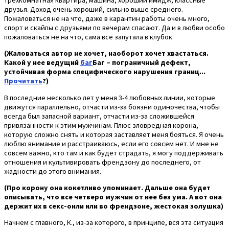
друзья. Доход очень хороший, сильно выше среднего.
Пожаловаться не на что, даже в карантин работы очень много,
спорт и скайпы с друзьями по вечерам спасают. Да и в любви особо
пожаловаться не на что, сама все запутала в клубок.
(Жаловаться автор не хочет, наоборот хочет хвастаться.
Какой у нее ведущий
баг
Баг – пограничный дефект,
устойчивая форма специфического нарушения границ...
Прочитать
?)
В последние несколько лет у меня 3-4 любовных линии, которые
движутся параллельно, отчасти из-за боязни одиночества, чтобы
всегда был запасной вариант, отчасти из-за сложившейся
привязанности к этим мужчинам. Плюс зловредная корона,
которую сложно снять и которая заставляет меня бояться. Я очень
люблю внимание и расстраиваюсь, если его совсем нет. И мне не
совсем важно, кто там и как будет страдать, я могу поддерживать
отношения и культивировать френдзону до последнего, от
жадности до этого внимания.
(Про корону она кокетливо упоминает. Дальше она будет
описывать, что все четверо мужчин от нее без ума. А вот она
держит их в секс-онли или во френдзоне, жестокая золушка)
Начнем с главного, К., из-за которого, в принципе, вся эта ситуация