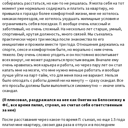
собиралась расстаться, но как-то не решалась. Я могла себя на тот
момент уже нормально содержать и платить за квартиру, но
привыкла к гораздо более комфортной жизни, мне не хотелось
никаках переездов, не хотелось ухудшать жилищные условия и
ограничивать себя в поездках. П. вообще очень классный и
заботливый, но очень сложный. На несколько лет старше, умный,
спортивный, крутая должность, много связей. Мы съехались
практически через три месяца после знакомства по его
инициативе и прожили вместе три года. Отношения держались на
спорте, сексе и комфортном быте, но морально с ним очень
тяжело. Ему очень сложно угодить и он постоянно воспитывает
всех вокруг, не может радоваться простым вещам. Вначале ему
очень нравилась моя карьера и работа, но через пару лет он стал
капать мне на мозги, что мне нужно меньше работать и вообще
лучше уйти на парт-тайм, что для меня пока не вариант. Нельзя
было опоздать с работы домой ни на минуту — сразу скандал. Все
его просьбы должны были выполняться сиюминутно — иначе опять
скандал.
(П плюсовал, раздражался на нее как Онегин на Белоснежку в
ФС, все время пилил, строил, но считал себя ответственным
за нее)
После расставания через какое-то время П. съехал, но еще 1.5 года
платил мне квартиру, свозил два раза в отпуск и в последнем