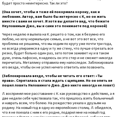
будет просто неинтересно. Так ли это?
(Она хочет, чтобы я тоже ей покормила корону, как и
любовник. Автор, вам было бы интересно с К, но он жить
вместе с вами не хочет. И хотя вы делаете вид, что бежите
Неуловимым Джо, вы и сами это понимаете под короной)
Через неделю я вылила на К. решето о том, как я безумно его
люблю, но хочу нормальную семью, а не вот это вот все, что
проблема не решаема, что мы ходим по кругу уже почти три года,
но всегда упираемся в одну и ту же стену, что лучше отрезать все
резко, будет больно один раз, зато потом заживет ну и в таком
духе, очень пафосно, я надеюсь он это стер и не сможет никогда
перечитать. Металлику отправила ему напоследок. Заблокировала
его везде, чтобы он не успел ничего ответить или позвонить.
(Заблокировала везде, чтобы не читать его ответ: «Ты
права». Спряталась и стала ждать с щипцами. Но он опять не
пошел ловить Неловимого Джо. Джо никто никогда не ловит)
Л. воспринял мое расставание с К. как руководство к действию, а я
две недели себя чувствовала так, что пришлось взять больничный
и наврать всем, что болею. На рождество уехала к друзьям на
родину. На новый год в одну из европейских столиц. Л. обиделся,
что я не поехала с ним к его родне, подарил мне на новый год
поездку в Питер с ним (он никогда не был в России), забукал пять