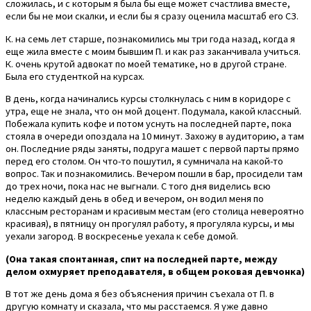
сложилась, и с которым я была бы еще может счастлива вместе,
если бы не мои скалки, и если бы я сразу оценила масштаб его СЗ.
К. на семь лет старше, познакомились мы три года назад, когда я
еще жила вместе с моим бывшим П. и как раз заканчивала учиться.
К. очень крутой адвокат по моей тематике, но в другой стране.
Была его студенткой на курсах.
В день, когда начинались курсы столкнулась с ним в коридоре с
утра, еще не знала, что он мой доцент. Подумала, какой классный.
Побежала купить кофе и потом уснуть на последней парте, пока
стояла в очереди опоздала на 10 минут. Захожу в аудиторию, а там
он. Последние ряды заняты, подруга машет с первой парты прямо
перед его столом. Он что-то пошутил, я сумничала на какой-то
вопрос. Так и познакомились. Вечером пошли в бар, просидели там
до трех ночи, пока нас не выгнали. С того дня виделись всю
неделю каждый день в обед и вечером, он водил меня по
классным ресторанам и красивым местам (его столица невероятно
красивая), в пятницу он прогулял работу, я прогуляла курсы, и мы
уехали загород. В воскресенье уехала к себе домой.
(Она такая спонтанная, спит на последней парте, между
делом охмуряет преподавателя, в общем роковая девчонка)
В тот же день дома я без объяснения причин съехала от П. в
другую комнату и сказала, что мы расстаемся. Я уже давно