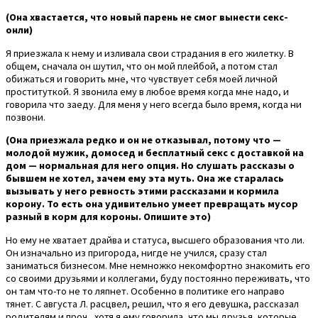
(Она хвастается, что новый парень не смог вынести секс-
онли)
Я приезжала к нему и изливала свои страдания в его жилетку. В
общем, сначала он шутил, что он мой плейбой, а потом стал
обижаться и говорить мне, что чувствует себя моей личной
проституткой. Я звонила ему в любое время когда мне надо, и
говорила что заеду. Для меня у него всегда было время, когда ни
позвони.
(Она приезжала редко и он не отказывал, потому что —
молодой мужик, домосед и бесплатный секс с доставкой на
дом — нормальная для него опция. Но слушать рассказы о
бывшем не хотел, зачем ему эта муть. Она же старалась
вызывать у него ревность этими рассказами и кормила
корону. То есть она удивительно умеет превращать мусор
разный в корм для короны. Опишите это)
Но ему не хватает драйва и статуса, высшего образования что ли.
Он изначально из пригорода, нигде не учился, сразу стал
заниматься бизнесом. Мне немножко некомфортно знакомить его
со своими друзьями и коллегами, буду постоянно переживать, что
он там что-то не то ляпнет. Особенно в политике его направо
тянет. С августа Л. расцвел, решил, что я его девушка, рассказал
родителям и проч., хотя я ему говорила, что мы друзья, которые