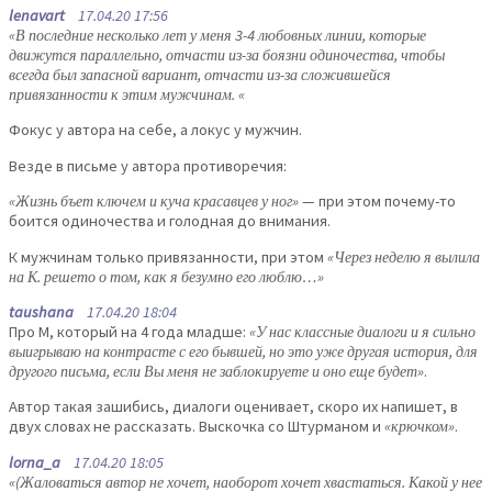
lenavart
17.04.20 17:56
«В последние несколько лет у меня 3-4 любовных линии, которые
движутся параллельно, отчасти из-за боязни одиночества, чтобы
всегда был запасной вариант, отчасти из-за сложившейся
привязанности к этим мужчинам. «
Фокус у автора на себе, а локус у мужчин.
Везде в письме у автора противоречия:
«Жизнь бъет ключем и куча красавцев у ног»
— при этом почему-то
боится одиночества и голодная до внимания.
К мужчинам только привязанности, при этом
«Через неделю я вылила
на К. решето о том, как я безумно его люблю…»
taushana
17.04.20 18:04
Про М, который на 4 года младше:
«У нас классные диалоги и я сильно
выигрываю на контрасте с его бывшей, но это уже другая история, для
другого письма, если Вы меня не заблокируете и оно еще будет»
.
Автор такая зашибись, диалоги оценивает, скоро их напишет, в
двух словах не рассказать. Выскочка со Штурманом и
«крючком»
.
lorna_a
17.04.20 18:05
«(Жаловаться автор не хочет, наоборот хочет хвастаться. Какой у нее