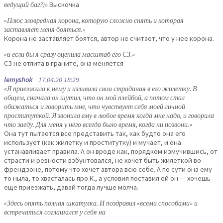
ведущий баг?)»
Выскочка
«Плюс зловредная корона, которую сложно снять и которая
заставляет меня бояться.»
Корона не заставляет боятся, автор не считает, что у нее корона.
«и если бы я сразу оценила масштаб его СЗ.»
СЗ не отлита в граните, она меняется
lemyshok
17.04.20 18:29
«Я приезжала к нему и изливала свои страдания в его жилетку. В
общем, сначала он шутил, что он мой плейбой, а потом стал
обижаться и говорить мне, что чувствует себя моей личной
проституткой. Я звонила ему в любое время когда мне надо, и говорила
что заеду. Для меня у него всегда было время, когда ни позвони.»
Она тут пытается все представить так, как будто она его
использует (как жилетку и проститутку) и мучает, и она
устанавливает правила. А он вроде как, порядком измучившись, от
страсти и ревности взбунтовался, не хочет быть жилеткой во
френдзоне, потому что хочет автора всю себе. А по сути она ему
то ныла, то хвасталась про К., а условия поставил ей он — хочешь
еще приезжать, давай тогда лучше молча.
«Здесь опять полная шкатулка. И поздравил «всеми способами» и
встречаться соглашался у себя на