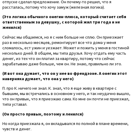
отпуске сделал предложение. Он почему-то решил, что я
рассталась, потому что хочу замуж (железная логика).
(Это логика обычного онегин-плюса, который считает себя
ответственным за девушку, с которой жил три года и не
женился)
Сейчас мы общаемся, но я с ним больше не сплю. Он приезжает
раз в несколько месяцев, ремонтирует все что дома у меня
сломалось, ест ужин и уезжает. Может и пожить у меня в гостиной
несколько дней. В общем, мы типа друзья. Хочу отдать ему часть
денег, из тех что он платил за квартиру, потому что сейчас
зарабатываю даже больше, чем он. Не знаю, правильно ли это.
(И вот она думает, что он у нее во френдзоне. А онегин этот
наверняка думает, что она у него)
П. про К. ничего не знал. К. знал, что я еще живу в квартире с
бывшим, мы встречались в основном у него, и так неудачно вышло,
что он привык, что я приезжаю сама. Ко мне он почти не приезжал,
типа уставал.
(Он просто привык, поэтому и ленился)
Но когда приезжала я, он вкладывался по полной в плане времени,
чувств и денег.