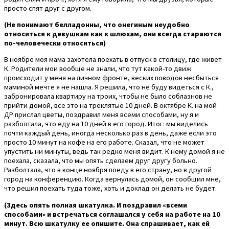
просто спят друг с другом.
(Не понимают белладонны, что онегиным неудобно
относиться к девушкам как к шлюхам, они всегда стараются
по-человечески относиться)
В ноябре моя мама захотела поехать в отпуск в столицу, где живет
К. Родители мои вообще не знали, что тут какой-то движ
происходит у меня на личном фронте, веских поводов несбыться
маминой мечте я не нашла. Я решила, что не буду видеться с К.,
забронировала квартиру на троих, чтобы не было соблазнов не
прийти домой, все это на треклятые 10 дней. В октябре К. на мой
ДР прислал цветы, поздравил меня всеми способами, ну я и
разболтала, что еду на 10 дней в его город. Итог: мы виделись
почти каждый день, иногда несколько раз в день, даже если это
просто 10 минут на кофе на его работе. Сказал, что не может
упустить ни минуты, ведь так редко меня видит. К нему домой я не
поехала, сказала, что мы опять сделаем друг другу больно.
Разболтала, что в конце ноября поеду в его страну, но в другой
город на конференцию. Когда вернулась домой, он сообщил мне,
что решил поехать туда тоже, хоть и доклад он делать не будет.
(Здесь опять полная шкатулка. И поздравил «всеми
способами» и встречаться соглашался у себя на работе на 10
минут. Всю шкатулку ее опишите. Она спрашивает, как ей