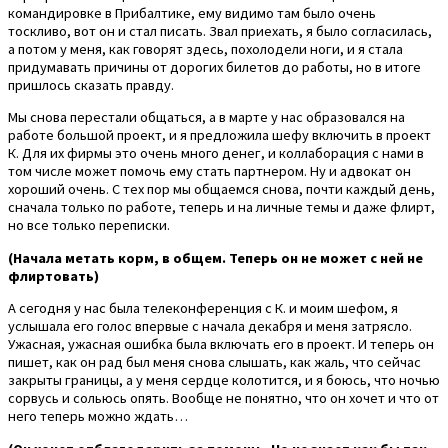
командировке в Прибалтике, ему видимо там было очень
тоскливо, вот он и стал писать. Звал приехать, я было согласилась,
а потом у меня, как говорят здесь, похолодели ноги, и я стала
придумавать причины от дорогих билетов до работы, но в итоге
пришлось сказать правду.
Мы снова перестали общаться, а в марте у нас образовался на
работе большой проект, и я предложила шефу включить в проект
К. Для их фирмы это очень много денег, и коллаборация с нами в
том числе может помочь ему стать партнером. Ну и адвокат он
хороший очень. С тех пор мы общаемся снова, почти каждый день,
сначала только по работе, теперь и на личные темы и даже флирт,
но все только переписки.
(Начала метать корм, в общем. Теперь он не может с ней не
флиртовать)
А сегодня у нас была телеконференция с К. и моим шефом, я
услышала его голос впервые с начала декабря и меня затрясло.
Ужасная, ужасная ошибка была включать его в проект. И теперь он
пишет, как он рад был меня снова слышать, как жаль, что сейчас
закрыты границы, а у меня сердце колотится, и я боюсь, что ночью
сорвусь и сольюсь опять. Вообще не понятно, что он хочет и что от
него теперь можно ждать…