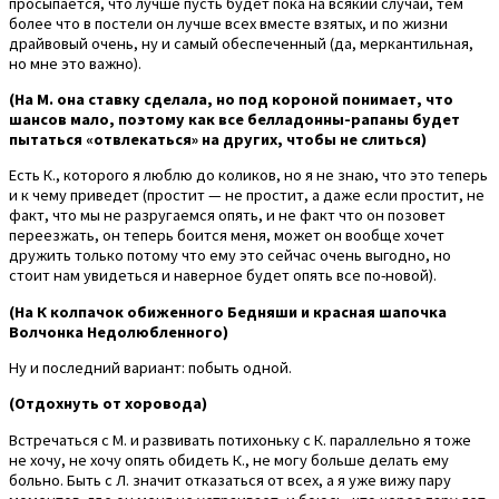
просыпается, что лучше пусть будет пока на всякий случай, тем
более что в постели он лучше всех вместе взятых, и по жизни
драйвовый очень, ну и самый обеспеченный (да, меркантильная,
но мне это важно).
(На М. она ставку сделала, но под короной понимает, что
шансов мало, поэтому как все белладонны-рапаны будет
пытаться «отвлекаться» на других, чтобы не слиться)
Есть К., которого я люблю до коликов, но я не знаю, что это теперь
и к чему приведет (простит — не простит, а даже если простит, не
факт, что мы не разругаемся опять, и не факт что он позовет
переезжать, он теперь боится меня, может он вообще хочет
дружить только потому что ему это сейчас очень выгодно, но
стоит нам увидеться и наверное будет опять все по-новой).
(На К колпачок обиженного Бедняши и красная шапочка
Волчонка Недолюбленного)
Ну и последний вариант: побыть одной.
(Отдохнуть от хоровода)
Встречаться с М. и развивать потихоньку с К. параллельно я тоже
не хочу, не хочу опять обидеть К., не могу больше делать ему
больно. Быть с Л. значит отказаться от всех, а я уже вижу пару