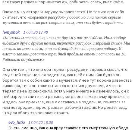
вся такая резкая и порывистая аж, собираясь спать, пьет кофе.
Плохое мы у автора и наружу вываливается. Не только про себя
считает, что
«теряется рассудок» у обоих, но и на полном серьезе
мужчинам несколько раз говорит о том, что «мы будем страдать»
lemyshok
17.04.20 17:40
«За ужином стало ясно, что как друзья у нас не выйдет. Нам вообще
видеться друг с другом нельзя, теряется рассудок и здравый смысл. Мы
поехали ко мне в отель, и на следующий день он прогулял работу. Я
вместо запланированных трех дней продлила отель и осталась на 10.
Работала по удаленке.»
Она считает, что они оба теряют рассудок и здравый смысл, что
ему с ней тоже нельзя видеться, как и ей с ним. Как будто он
борется там с собой как-то и мучается. У нее тут корона равенства
сияющая, типа он тоже пытается остаться друзьями, и что-то
теряет из-за их секс-онли. Хотя у него ничего не изменилось, он с
ней изредка спит как и раньше, когда она сама к нему приезжала.
И здесь она приехала, еще и осталась на подольше, гоняется за
ним по городам, перестраивает рабочий график. Но делает вид,
что для обоих это роковая страсть.
evo_lutio
17.04.20 18:00
Очень смешно, как она представляет его смертельную обиду.