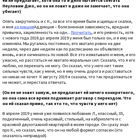
ей не предлагает, хотя она то и дело пытается сбегать
Неуловим Джо, но он не ловит и даже не замечает, что она
убегает)
Опять закрутилось и с К., за все это время были и щипцы и скалки,
и моя
аддикция
Аддикция – болезненная зависимость, вредная
привычка, зацикленность на одн...
Прочитать
, и его ревность, хотя
с нового года 2018 до апреля 2019 у меня был только он, и я ему не
изменяла. Мы ругались постоянно, его хватало ровно на две
недели, через две недели как по расписанию он объявлялся
вновь, и все начиналось по новой. Все это изматывало и меня, и его
ужасно, но расстаться не хватало моральных сил. Сказала, что я его
люблю, но переехать не могу. Он сказал, что у него нет таких
сильных чувств, как у меня, но я ему очень дорога и расставаться
он никак не хочет. К августу 2019 я сказала, что так продолжаться
не может, и перестала отвечать.
(Он ее не зовет замуж, не предлагает ей ничего конкретного,
но она сама все время поднимает раговор с переездом. Что
он ей сказал прямо, так это то, что чувств у него нет)
В апреле 2019 у меня уже появился любовник Л., классный, 35,
подкаченный, очень красивый, стильный, на кабриолете и с
красивой двухэтажной квартирой в моем городе. Он сразу знал
про К., но сказал, мне, что он на любой формат согласен (это
оказалось неправдой).