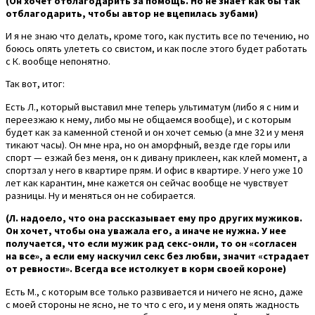
(Он хочет отблагодарить за помощь. Но не знает как бы так
отблагодарить, чтобы автор не вцепилась зубами)
И я не знаю что делать, кроме того, как пустить все по течению, но
боюсь опять улететь со свистом, и как после этого будет работать
с К. вообще непонятно.
Так вот, итог:
Есть Л., который выставил мне теперь ультиматум (либо я с ним и
переезжаю к нему, либо мы не общаемся вообще), и с которым
будет как за каменной стеной и он хочет семью (а мне 32 и у меня
тикают часы). Он мне нра, но он аморфный, везде где горы или
спорт — езжай без меня, он к дивану приклеен, как клей момент, а
спортзал у него в квартире прям. И офис в квартире. У него уже 10
лет как карантин, мне кажется он сейчас вообще не чувствует
разницы. Ну и меняться он не собирается.
(Л. надоело, что она рассказывает ему про других мужиков.
Он хочет, чтобы она уважала его, а иначе не нужна. У нее
получается, что если мужик рад секс-онли, то он «согласен
на все», а если ему наскучил секс без любви, значит «страдает
от ревности». Всегда все истолкует в корм своей короне)
Есть М., с которым все только развивается и ничего не ясно, даже
с моей стороны не ясно, не то что с его, и у меня опять жадность