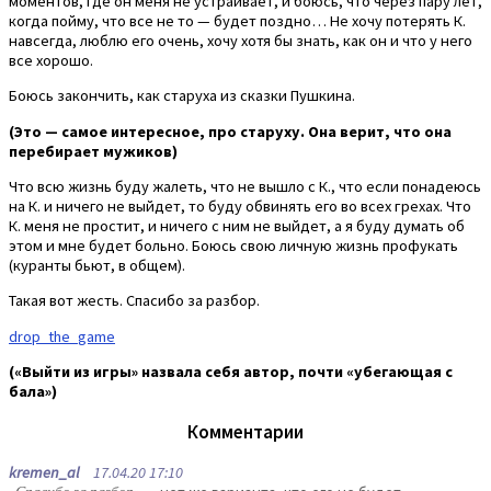
моментов, где он меня не устраивает, и боюсь, что через пару лет,
когда пойму, что все не то — будет поздно… Не хочу потерять К.
навсегда, люблю его очень, хочу хотя бы знать, как он и что у него
все хорошо.
Боюсь закончить, как старуха из сказки Пушкина.
(Это — самое интересное, про старуху. Она верит, что она
перебирает мужиков)
Что всю жизнь буду жалеть, что не вышло с К., что если понадеюсь
на К. и ничего не выйдет, то буду обвинять его во всех грехах. Что
К. меня не простит, и ничего с ним не выйдет, а я буду думать об
этом и мне будет больно. Боюсь свою личную жизнь профукать
(куранты бьют, в общем).
Такая вот жесть. Спасибо за разбор.
drop_the_game
(«Выйти из игры» назвала себя автор, почти «убегающая с
бала»)
Комментарии
kremen_al
17.04.20 17:10