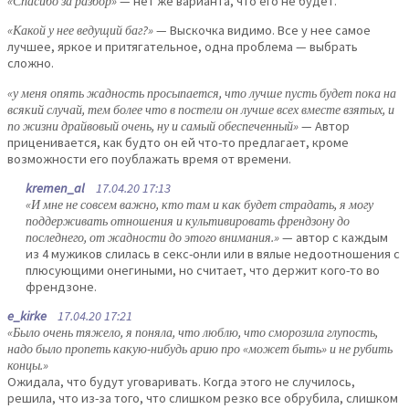
«Спасибо за разбор»
— нет же варианта, что его не будет.
«Какой у нее ведущий баг?»
— Выскочка видимо. Все у нее самое
лучшее, яркое и притягательное, одна проблема — выбрать
сложно.
«у меня опять жадность просыпается, что лучше пусть будет пока на
всякий случай, тем более что в постели он лучше всех вместе взятых, и
по жизни драйвовый очень, ну и самый обеспеченный»
— Автор
приценивается, как будто он ей что-то предлагает, кроме
возможности его поублажать время от времени.
kremen_al
17.04.20 17:13
«И мне не совсем важно, кто там и как будет страдать, я могу
поддерживать отношения и культивировать френдзону до
последнего, от жадности до этого внимания.»
— автор с каждым
из 4 мужиков слилась в секс-онли или в вялые недоотношения с
плюсующими онегиными, но считает, что держит кого-то во
френдзоне.
e_kirke
17.04.20 17:21
«Было очень тяжело, я поняла, что люблю, что сморозила глупость,
надо было пропеть какую-нибудь арию про «может быть» и не рубить
концы.»
Ожидала, что будут уговаривать. Когда этого не случилось,
решила, что из-за того, что слишком резко все обрубила, слишком