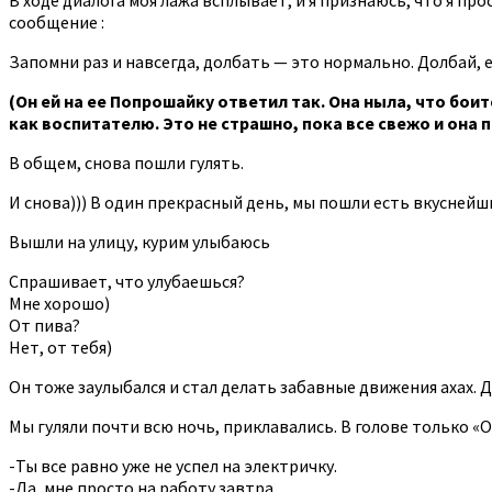
сообщение :
Запомни раз и навсегда, долбать — это нормально. Долбай, 
(Он ей на ее Попрошайку ответил так. Она ныла, что бои
как воспитателю. Это не страшно, пока все свежо и она
В общем, снова пошли гулять.
И снова))) В один прекрасный день, мы пошли есть вкуснейш
Вышли на улицу, курим улыбаюсь
Спрашивает, что улубаешься?
Мне хорошо)
От пива?
Нет, от тебя)
Он тоже заулыбался и стал делать забавные движения ахах. До
Мы гуляли почти всю ночь, приклавались. В голове только «О
-Ты все равно уже не успел на электричку.
-Да, мне просто на работу завтра.