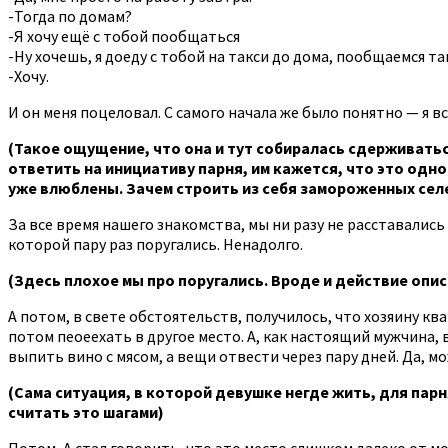
-Тогда по домам?
-Я хочу ещё с тобой пообщаться
-Ну хочешь, я доеду с тобой на такси до дома, пообщаемся та
-Хочу.
И он меня поцеловал. С самого начала же было понятно — я в
(Такое ощущение, что она и тут собиралась сдерживатьс
ответить на инициативу парня, им кажется, что это одно 
уже влюблены. Зачем строить из себя замороженных сел
За все время нашего знакомства, мы ни разу не расставались
которой пару раз поругались. Ненадолго.
(Здесь плохое мы про поругались. Вроде и действие опис
А потом, в свете обстоятельств, получилось, что хозяину кв
потом пеоеехать в другое место. А, как настоящий мужчина,
выпить вино с мясом, а вещи отвести через пару дней. Да, мо
(Сама ситуация, в которой девушке негде жить, для парн
считать это шагами)
Потом, А стал говорить, что это место слишком далеко от м