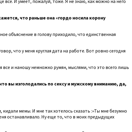
 все. И умеет, пожалуй, тоже. Я не знаю, как можно на него
кажется, что раньше она «гордо носила корону
нное объяснение в голову приходило, что единственная
овор, что у меня круглая дата на работе. Вот ровно сегодня
бя все и наношу немножко румян, мыслями, что это всего лишь
что вы изголодались по сексу и мужскому вниманию, да,
, кидали мемы. И мне так хотелось сказать :»Ты мне безумно
меня останавливало. Ну еще то, что в моих предыдущих