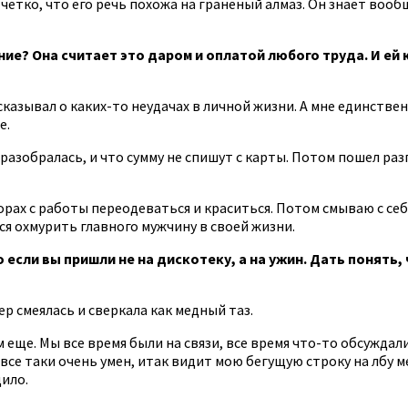
четко, что его речь похожа на граненый алмаз. Он знает вообще
ие? Она считает это даром и оплатой любого труда. И ей 
сказывал о каких-то неудачах в личной жизни. А мне единстве
е.
разобралась, и что сумму не спишут с карты. Потом пошел разг
 порах с работы переодеваться и краситься. Потом смываю с се
ся охмурить главного мужчину в своей жизни.
сли вы пришли не на дискотеку, а на ужин. Дать понять, 
р смеялась и сверкала как медный таз.
 еще. Мы все время были на связи, все время что-то обсуждали
 все таки очень умен, итак видит мою бегущую строку на лбу 
ило.