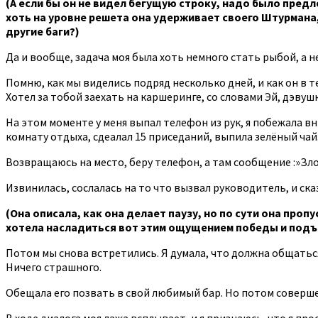
(А если бы он не видел бегущую строку, надо было пре
хоть на уровне решета она удерживает своего Штурмана, 
другие баги?)
Да и вообще, задача моя была хоть немного стать рыбой, а н
Помню, как мы виделись подряд несколько дней, и как он в те
Хотел за тобой заехать на каршеринге, со словами Эй, дэвуш
На этом моменте у меня выпал телефон из рук, я побежала в
комнату отдыха, сдеалал 15 приседаний, выпила зелёный чай
Возвращаюсь на место, беру телефон, а там сообщение :»Зл
Извинилась, сослалась на то что вызвал руководитель, и сказ
(Она описала, как она делает паузу, но по сути она проп
хотела насладиться вот этим ощущением победы и подъема
Потом мы снова встретились. Я думала, что должна общаться с
Ничего страшного.
Обещала его позвать в свой любимый бар. Но потом совершен
В ходе диалога моя лажа всплывает, и я признаюсь, что я про