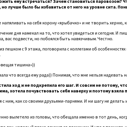
дложить ему встречаться? Зачем становиться паровозом? 
но лучше было бы избавиться от него на уровне сита. Пон
е напяливать на себя корону «ярыбачко» и не творить херню, 
чение дня намекал на то, что хотел увидеться и сегодня. И пиш
ка, вас подвести, но побоялся быть навязчивым. Честно.
низ пешком с 9 этажа, поговорила с коллегами об особенностя
.
овещая тишина»))
ала что всегда ему рада)) Понимая, что мне нельзя надевать н
устила ход и не подкрепила его шаг. И совсем не потому, 
, хотела почувствовать себя наверху и поэтому взяла пауз
 ним, как со своими друзьями-парнями. И ни шагу не делать из
но вылетело из головы, что обещала именно в тот день, когд
сто лох, который плохо дружит со временем. И что я помнила, 