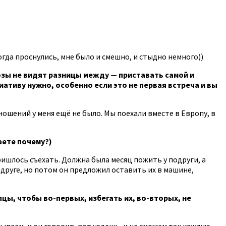
когда проснулись, мне было и смешно, и стыдно немного))
озы не видят разницы между — приставать самой и
иативу нужно, особенно если это не первая встреча и вы
тношений у меня ещё не было. Мы поехали вместе в Европу, в
аете почему?)
ришлось съехать. Должна была месяц пожить у подруги, а
одруге, но потом он предложил оставить их в машине,
цы, чтобы во-первых, избегать их, во-вторых, не
ыпаем, и он говорит, вот уедешь, и не сможем так каждую