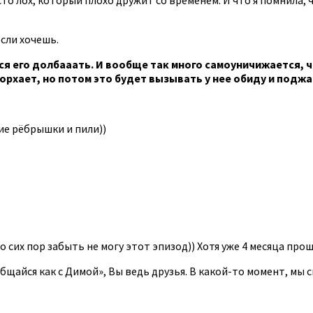
если хочешь.
тся его долбааать. И вообще так много самоуничижается, 
 порхает, но потом это будет вызывать у нее обиду и под
ие рёбрышки и пили))
 сих пор забыть не могу этот эпизод)) Хотя уже 4 месяца прош
бщайся как с Димой», Вы ведь друзья. В какой-то момент, мы с