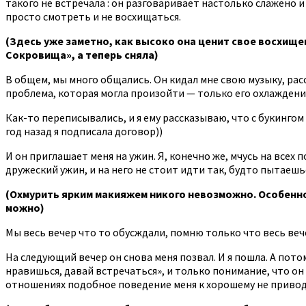
такого не встречала : он разговаривает настолько слажено и 
просто смотреть и не восхищаться.
(Здесь уже заметно, как высоко она ценит свое восхищен
Сокровища», а теперь сняла)
В общем, мы много общались. Он кидал мне свою музыку, рас
проблема, которая могла произойти — только его охлаждени
Как-то переписывались, и я ему рассказываю, что с букингом 
год назад я подписала договор))
И он приглашает меня на ужин. Я, конечно же, мчусь на всех
дружеский ужин, и на него не стоит идти так, будто пытаешь
(Охмурить ярким макияжем никого невозможно. Особенно е
можно)
Мы весь вечер что то обусждали, помню только что весь вече
На следующий вечер он снова меня позвал. И я пошла. А потом
нравишься, давай встречаться», и только понимание, что он
отношениях подобное поведение меня к хорошему не привод