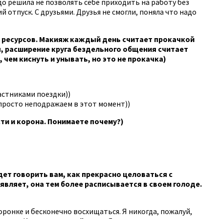
рдо решила не позволять себе приходить на работу без
й отпуск. С друзьями. Друзья не смогли, поняла что надо
ой ресурсов. Макияж каждый день считает прокачкой
ы, расширение круга бездельного общения считает
 чем киснуть и унывать, но это не прокачка)
астниками поездки))
 просто неподражаем в этот момент))
сти и корона. Понимаете почему?)
дет говорить вам, как прекрасно целоваться с
аявляет, она тем более расписывается в своем голоде.
сторонке и бесконечно восхищаться. Я никогда, пожалуй,