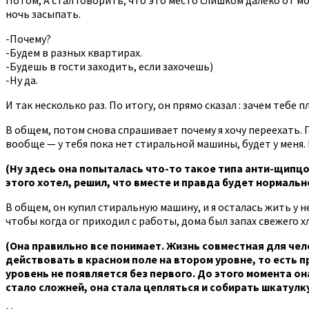
ночь засыпать.
-Почему?
-Будем в разных квартирах.
-Будешь в гости заходить, если захочешь)
-Ну да.
И так несколько раз. По итогу, он прямо сказал : зачем тебе
В общем, потом снова спрашивает почему я хочу переехать. Го
вообще — у тебя пока нет стиральной машины, будет у меня. 
(Ну здесь она попыталась что-то такое типа анти-щипцо
этого хотел, решил, что вместе и правда будет нормальн
В общем, он купил стиральную машину, и я осталась жить у не
чтобы когда ог приходил с работы, дома был запах свежего 
(Она правильно все понимает. Жизнь совместная для чело
действовать в красном поле на втором уровне, то есть п
уровень не появляется без первого. До этого момента о
стало сложней, она стала цепляться и собирать шкатулк