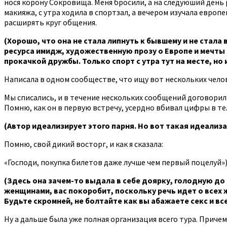
нося корону Сокровища. Меня бросили, а на следуюший день р
макияжа, с утра ходила в спортзал, а вечером изучала европе
расширять круг общения.
(Хорошо, что она не стала липнуть к бывшему и не стала
ресурса имидж, художественную прозу о Европе и мечты 
прокачкой дружбы. Только спорт с утра тут на месте, но 
Написала в одном сообществе, что ищу вот нескольких челов
Мы списались, и в течение нескольких сообщений договорили
Помню, как он в первую встречу, усердно вбивал цифры в т
(Автор идеализирует этого парня. Но вот такая идеализ
Помню, свой дикий восторг, и как я сказала:
«Господи, покупка билетов даже лучше чем первый поцелуй»)
(Здесь она зачем-то выдала в себе доярку, голодную до 
женщинами, вас покоробит, поскольку речь идет о всех ж
Будьте скромней, не болтайте как вы абажаете секс и все
Ну а дальше была уже полная организация всего тура. Причем 