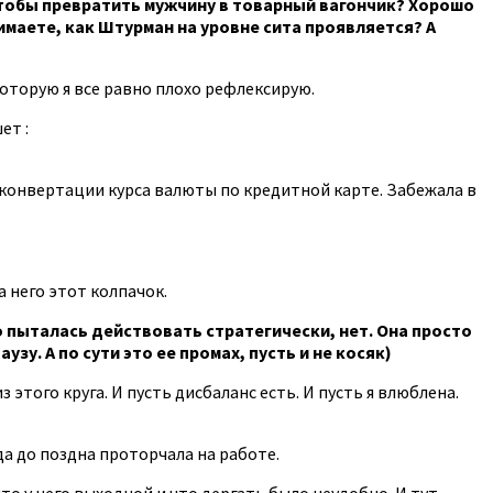
Чтобы превратить мужчину в товарный вагончик? Хорошо
имаете, как Штурман на уровне сита проявляется? А
которую я все равно плохо рефлексирую.
ет :
х конвертации курса валюты по кредитной карте. Забежала в
а него этот колпачок.
что пыталась действовать стратегически, нет. Она просто
у. А по сути это ее промах, пусть и не косяк)
 этого круга. И пусть дисбаланс есть. И пусть я влюблена.
а до поздна проторчала на работе.
что у него выходной и что дергать было неудобно. И тут