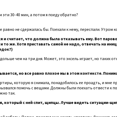
м эти 30-40 мин, а потом я поеду обратно?
се равно не сдержалась бы. Поехали к нему, переспали. Утром 
я и считает, что должна была отказывать ему. Вот паров
и то же. Хотя приставать самой не надо, отвечать на иниц
едок?)
 дольше чем на три дня. Может, это эксель играет, но таких о
ывается, но все равно плохое мы в этом контексте. Поним
артиры, которую я снимала, понадобилось ее проадть, и мне п
 вызвался помочь с вещами. Должны были поехать отвести к п
жно так.
я, который с ней спит, щипцы. Лучше видеть ситуации-щип
оей работы. Потом, помогал мне искать квартиру. Ложимся, зас