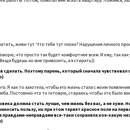
 платить, живи тут. Что тебе тут плохо? Нарушения личного про
ворю, что просто так будет комфортнее всем. И ему, так как у
Вещи будешь ко мне привозить, а я стирать))
в сделать. Поэтому парень, который сначала чувствовал 
о)
го. Я как то захотела, чтобы его жизнь стала с моим появление
хлеба. Постоянно что то готоврю, стараюсь чтобы это было ма
века должна стать лучше, чем жизнь без вас, а не хуже. Н
риносить пользу, но при этом теряет красное поле на перв
на правдами-неправдами все-таки сохраняла кое-какую нез
у)