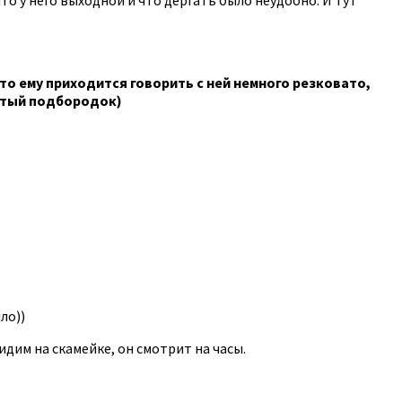
что ему приходится говорить с ней немного резковато,
жатый подбородок)
ло))
идим на скамейке, он смотрит на часы.