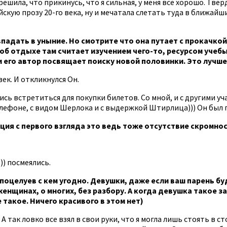
ешила, что прикинусь, что я сильная, у меня все хорошо. Тве
йскую прозу 20-го века, ну и мечатала слетать туда в ближайши
 впадать в уныние. Но смотрите что она путает с прокачк
об отдыхе там считает изучением чего-то, ресурсом учеб
и его автор посвящает поиску новой половинки. Это лучше,
ек. И откликнулся Он.
сь встретиться для покупки билетов. Со мной, и с другими уч
елефоне, с видом Шерлока и с выдержкой Штирлица))) Он был
ация с первого взгляда это ведь тоже отсутствие скромно
)) посмеялись.
поцелуев с кем угодно. Девушки, даже если ваш парень бу
енщинах, о многих, без разбору. А когда девушка такое з
 такое. Ничего красивого в этом нет)
А так ловко все взял в свои руки, что я могла лишь стоять в 