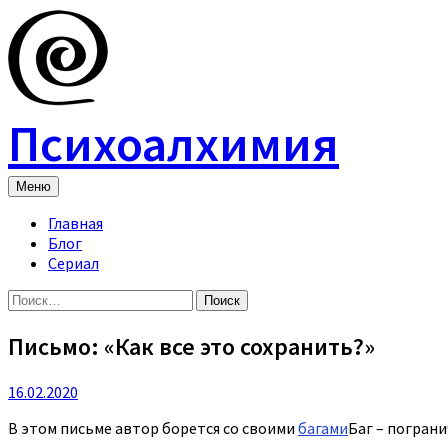
Skip
to
content
Психоалхимия
Меню
Главная
Блог
Сериал
Найти:
Письмо: «Как все это сохранить?»
16.02.2020
В этом письме автор борется со своими
багами
Баг – погран