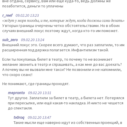
вне отдана, сервису, Вам или еще куда-то, ведь должны же
позаботится, деньги то уплачены
r_reef
09.02.20 13:23
«ждут у моря погоды, и те, которые ждут, когда должны сами делать»
У вторых границы очерчены четко обстоятельствами. Но в обоих
случаях внешний локус поэтому ждут, когда кто-то им поможет.
sub_zero
09.02.20 13:24
Внешний локус это. Скорее всего думают, что раз заплатили, то им
расширенная поддержка полагается. Инфантилизм такой.
Если ты покупаешь билет в театр, то почему то не возникает
желание звонить в театр и спрашивать, а как мне до вас доехать?
А почему вы не вызвали мне такси? Не позвонили и не напомнили,
что скоро сеанс!
Не понимают, где границы проходят.
mepronto
09.02.20 13:31
Тут другое. Заплатили за билет в театр, а билета нет. Потерялся
при пересылке, или ещё какая-то накладка. И никто не чешется
до спектакля.
tv0roq
09.02.20 13:47
Такие мысли еще наверно идут из собственных проекций, в