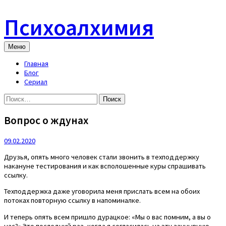
Skip
to
Психоалхимия
content
Меню
Главная
Блог
Сериал
Найти:
Вопрос о ждунах
09.02.2020
Друзья, опять много человек стали звонить в техподдержку
накануне тестирования и как всполошенные куры спрашивать
ссылку.
Техподдержка даже уговорила меня прислать всем на обоих
потоках повторную ссылку в напоминалке.
И теперь опять всем пришло дурацкое: «Мы о вас помним, а вы о
нас?» Это последний раз, когда я согласилась на эту заунывную