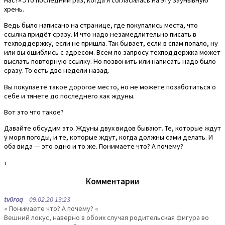
хрень.
Ведь было написано на странице, где покупались места, что
ссылка придёт сразу. И что надо незамедлительно писать в
техподдержку, если не пришла. Так бывает, если в спам попало, ну
или вы ошиблись с адресом. Всем по запросу техподдержка может
выслать повторную ссылку. Но позвонить или написать надо было
сразу. То есть две недели назад.
Вы покупаете такое дорогое место, но не можете позаботиться о
себе и тянете до последнего как ждуны.
Вот это что такое?
Давайте обсудим это. Ждуны двух видов бывают. Те, которые ждут
у моря погоды, и те, которые ждут, когда должны сами делать. И
оба вида — это одно и то же. Понимаете что? А почему?
+
Комментарии
tv0roq
09.02.20 13:23
« Понимаете что? А почему? «
Вешний локус, наверно в обоих случая родительская фигура во