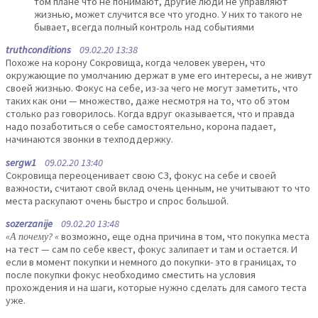
том плане что не понимают, другие люди не управляют
жизнью, может случится все что угодно. У них то такого не
бывает, всегда полный контроль над событиями
truthconditions
09.02.20 13:38
Похоже на корону Сокровища, когда человек уверен, что
окружающие по умолчанию держат в уме его интересы, а не живут
своей жизнью. Фокус на себе, из-за чего не могут заметить, что
таких как они — множество, даже несмотря на то, что об этом
столько раз говорилось. Когда вдруг оказывается, что и правда
надо позаботиться о себе самостоятельно, корона падает,
начинаются звонки в техподдержку.
sergw1
09.02.20 13:40
Сокровища переоценивает свою СЗ, фокус на себе и своей
важности, считают свой вклад очень ценным, не учитывают то что
места раскупают очень быстро и спрос большой.
sozerzanije
09.02.20 13:48
«А почему? «
возможно, еще одна причина в том, что покупка места
на тест — сам по себе квест, фокус залипает и там и остается. И
если в момент покупки и немного до покупки- это в границах, то
после покупки фокус необходимо сместить на условия
прохождения и на шаги, которые нужно сделать для самого теста
уже.