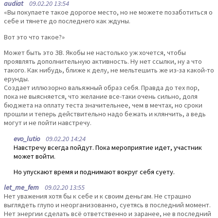
audiat
09.02.20 13:54
«Вы покупаете такое дорогое место, но не можете позаботиться о
себе и тянете до последнего как ждуны.
Вот это что такое?»
Может быть это ЗВ. Якобы не настолько уж хочется, чтобы
проявлять дополнительную активность. Ну нет ссылки, ну а что
такого. Как нибудь, ближе к делу, не мельтешить же из-за какой-то
ерунды.
Создает иллюзорно вальяжный образ себя. Правда до тех пор,
пока не выясняется, что желание все-таки очень сильно, доля
бюджета на оплату теста значительнее, чем в мечтах, но сроки
прошли и теперь действительно надо бежать и клянчить, а ведь
могут и не пойти навстречу.
evo_lutio
09.02.20 14:24
Навстречу всегда пойдут. Пока мероприятие идет, участник
может войти.
Но упускают время и поднимают вокруг себя суету.
let_me_fem
09.02.20 13:55
Нет уважения хотя бы к себе и к своим деньгам. Не страшно
выглядеть глупо и неорганизованно, суетясь в последний момент.
Нет энергии сделать всё ответственно и заранее, не в последний