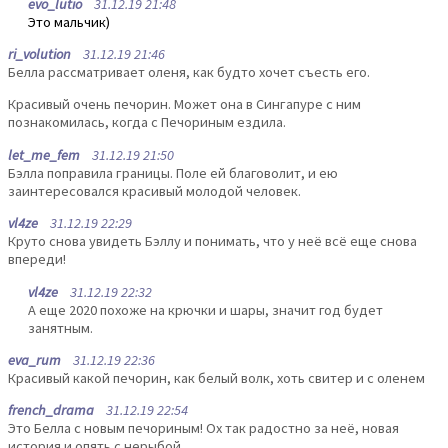
evo_lutio
31.12.19 21:48
Это мальчик)
ri_volution
31.12.19 21:46
Белла рассматривает оленя, как будто хочет съесть его.
Красивый очень печорин. Может она в Сингапуре с ним
познакомилась, когда с Печориным ездила.
let_me_fem
31.12.19 21:50
Бэлла поправила границы. Поле ей благоволит, и ею
заинтересовался красивый молодой человек.
vl4ze
31.12.19 22:29
Круто снова увидеть Бэллу и понимать, что у неё всё еще снова
впереди!
vl4ze
31.12.19 22:32
А еще 2020 похоже на крючки и шары, значит год будет
занятным.
eva_rum
31.12.19 22:36
Красивый какой печорин, как белый волк, хоть свитер и с оленем
french_drama
31.12.19 22:54
Это Белла с новым печориным! Ох так радостно за неё, новая
история и опять с нерыбой