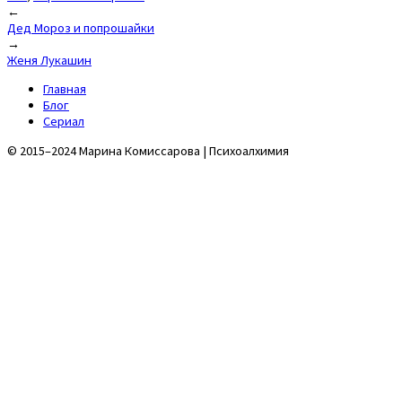
Post
←
Дед Мороз и попрошайки
navigation
→
Женя Лукашин
Главная
Блог
Сериал
© 2015–2024 Марина Комиссарова | Психоалхимия