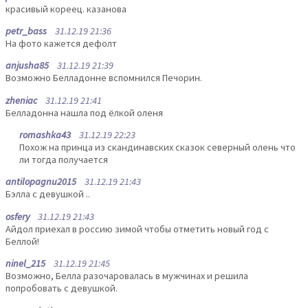
красивьій кореец. казанова
petr_bass
31.12.19 21:36
На фото кажется дефолт
anjusha85
31.12.19 21:39
Возможно Белладонне вспомнился Печорин.
zheniac
31.12.19 21:41
Белладонна нашла под ёлкой оленя
romashka43
31.12.19 22:23
Похож на принца из скандинавских сказок северный олень что
ли тогда получается
antilopagnu2015
31.12.19 21:43
Бэлла с девушкой ..
osfery
31.12.19 21:43
Айдол приехал в россию зимой чтобы отметить новый год с
Беллой!
ninel_215
31.12.19 21:45
Возможно, Белла разочаровалась в мужчинах и решила
попробовать с девушкой.