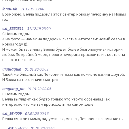
innausik
31.12.19 23:06
Возможно, Белла подарила этот свитер новому печорину на Новый
год.
ext_3552311
31.12.19 23:20
С Новым годом!
А на фото — намек на подарок и счастье читателям: новый сезон в
новом году ))).
И может быть, в нем у Беллы будет более благополучная история
любви. По крайней мере, нового печорина присвоить и съесть она
на фото не хочет.
ursulaguin
01.01.20 00:03
Такой же бледный как Печорин и глаза как ножи, но взгляд другой.
И Бэлла на него иначе смотрит.
omgomg_no
01.01.20 00:05
С Новым годом!
Белла выглядит как будто только что что-то осознала.) Так
интересно что же там происходит на самом деле.
ext_934009
01.01.20 00:16
Белла смотрит мимо, задумчивая, может, Печорина вспоминает…
ext_934009
01.01.20 00:46