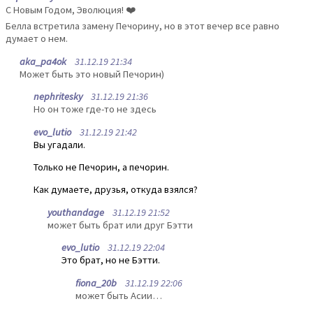
С Новым Годом, Эволюция! ❤️
Белла встретила замену Печорину, но в этот вечер все равно
думает о нем.
aka_pa4ok
31.12.19 21:34
Может быть это новый Печорин)
nephritesky
31.12.19 21:36
Но он тоже где-то не здесь
evo_lutio
31.12.19 21:42
Вы угадали.
Только не Печорин, а печорин.
Как думаете, друзья, откуда взялся?
youthandage
31.12.19 21:52
может быть брат или друг Бэтти
evo_lutio
31.12.19 22:04
Это брат, но не Бэтти.
fiona_20b
31.12.19 22:06
может быть Асии…