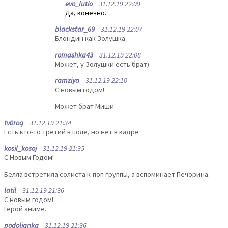
evo_lutio
31.12.19 22:09
Да, конечно.
blackstar_69
31.12.19 22:07
Блондин как Золушка
romashka43
31.12.19 22:08
Может, у Золушки есть брат)
ramziya
31.12.19 22:10
С новым годом!
Может брат Миши
tv0roq
31.12.19 21:34
Есть кто-то третий в поле, но нет в кадре
kosil_kosoj
31.12.19 21:35
С Новым Годом!
Белла встретила солиста к-поп группы, а вспоминает Печорина.
latil
31.12.19 21:36
С новым годом!
Герой аниме.
podolianka
31.12.19 21:36