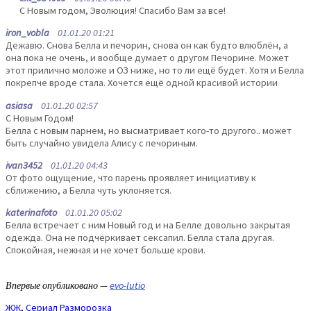
С Новым годом, Эволюция! Спасибо Вам за все!
iron_vobla
01.01.20 01:21
Дежавю. Снова Белла и печорин, снова он как будто влюблён, а
она пока не очень, и вообще думает о другом Печорине. Может
этот прилично моложе и ОЗ ниже, но то ли ещё будет. Хотя и Белла
покрепче вроде стала. Хочется ещё одной красивой истории
asiasa
01.01.20 02:57
С Новым Годом!
Белла с новым парнем, но высматривает кого-то другого.. может
быть случайно увидела Алису с печориным.
ivan3452
01.01.20 04:43
От фото ощущение, что парень проявляет инициативу к
сближению, а Белла чуть уклоняется.
katerinafoto
01.01.20 05:02
Белла встречает с ним Новый год и на Белле довольно закрытая
одежда. Она не подчёркивает сексапил. Белла стала другая.
Спокойная, нежная и не хочет больше крови.
Впервые опубликовано —
evo-lutio
ЖЖ
,
Сериал Разморозка