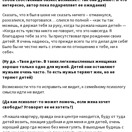
интересно, автор пока подкрепляет ее ожидания)
Сказать, что я был в шоке не сказать ничего – отмахнулся,
разозлился, поторговался… слился по полной – «как ты так
можешь, я держал тебя за руку, когда ты рожала наших детей» —
«Когда есть чувства никто не говорит, что это навсегда. Я
благодарна тебе за это. Ты присутствовал при рождении своих
детей!. Я очень надеюсь, что прежде всего ты это делал для себя!
Было бы не честно жить с этим ни по отношению к тебе, ни к
себе».
(Ну да. «Твои дети». В таких легкомысленных женщинах
хорошо только одно для мужей. Детей они оставляют
мужьям очень часто. То есть мужья теряют жен, но не
теряют детей)
Возможности что-то исправить не видит, к семейному психологу
смысла идти не видит.
(Да как психолог-то может помочь, если жена хочет
свободы? Уговорит ее не хотеть?)
«Я нашла квартиру, правда она в центре находится, буду от туда
детей возить, локация удобная и для меня и для детей, очень
хороший двор где можно без меня гулять. В выходные будешь с