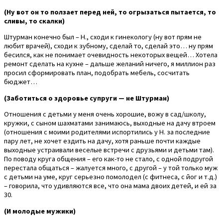
(Ну вот он то ползает перед ней, то огрызаться пытается, то
сливы, то скалки)
Штурман конечно был – Н., сходи к гинекологу (ну вот прям не
любит врачей), сходи к зубному, сделай то, сделай это… ну прям
бесился, как не понимает очевидность некоторых вещей… Хотела
ремонт сделать на кухне – дальше желаний ничего, я миллион раз
просил сформировать план, подобрать мебель, сосчитать
бюджет…
(Заботиться о здоровье супруги — не Штурман)
Отношения с детьми у меня очень хорошие, вожу в сад/школу,
кружки, с сыном шахматами занимаюсь, выходные на дачу втроем
(отношения с моими родителями испортились у Н. за последние
пару лет, не хочет ездить на дачу, хотя раньше почти каждые
выходные устраивали веселые встречи с друзьями и детьми там).
По поводу круга общения – его как-то не стало, с одной подругой
перестала общаться – жалуется много, с другой – у той только муж
с детьми на уме, круг серьезно помолодел (с фитнеса, с йог и т.д.)
– говорила, что удивляются все, что она мама двоих детей, и ей за
30.
(И молодые мужики)