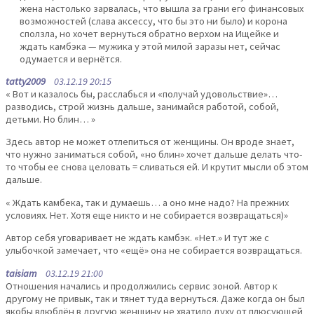
жена настолько зарвалась, что вышла за грани его финансовых
возможностей (слава аксессу, что бы это ни было) и корона
сползла, но хочет вернуться обратно верхом на Ищейке и
ждать камбэка — мужика у этой милой заразы нет, сейчас
одумается и вернётся.
tatty2009
03.12.19 20:15
« Вот и казалось бы, расслабься и «получай удовольствие»…
разводись, строй жизнь дальше, занимайся работой, собой,
детьми. Но блин… »
Здесь автор не может отлепиться от женщины. Он вроде знает,
что нужно заниматься собой, «но блин» хочет дальше делать что-
то чтобы ее снова целовать = сливаться ей. И крутит мысли об этом
дальше.
« Ждать камбека, так и думаешь… а оно мне надо? На прежних
условиях. Нет. Хотя еще никто и не собирается возвращаться)»
Автор себя уговаривает не ждать камбэк. «Нет.» И тут же с
улыбочкой замечает, что «ещё» она не собирается возвращаться.
taisiam
03.12.19 21:00
Отношения начались и продолжились сервис зоной. Автор к
другому не привык, так и тянет туда вернуться. Даже когда он был
якобы влюблён в другую женщину не хватило духу от плюсующей