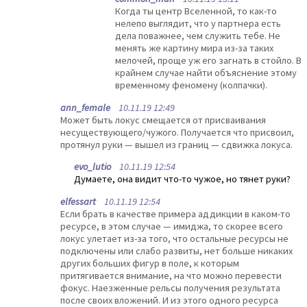
Когда ты центр Вселенной, то как-то
нелепо выглядит, что у партнера есть
дела поважнее, чем служить тебе. Не
менять же картину мира из-за таких
мелочей, проще уж его загнать в стойло. В
крайнем случае найти объяснение этому
временному феномену (колпачки).
ann_female
10.11.19 12:49
Может быть локус смещается от присваивания
несуществующего/чужого. Получается что присвоил,
протянул руки — вышел из границ — сдвижка локуса.
evo_lutio
10.11.19 12:54
Думаете, она видит что-то чужое, но тянет руки?
elfessart
10.11.19 12:54
Если брать в качестве примера аддикции в каком-то
ресурсе, в этом случае — имиджа, то скорее всего
локус улетает из-за того, что остальные ресурсы не
подключены или слабо развиты, нет больше никаких
других больших фигур в поле, к которым
притягивается внимание, на что можно перевести
фокус. Наезженные рельсы получения результата
после своих вложений. И из этого одного ресурса