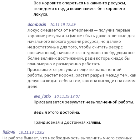
Все норовите опереться на какие-то ресурсы,
неведомо откуда появившиеся без хорошего
локуса.
dombusin
10.11.19 12:59
Локус смещается от нетерпения — получив первые
хорошие результаты (может быть даже отличные для
начального плохого уровня ресурса, но далеко
недостаточные для того, чтобы считать ресурс
прокачанным), начинается штурманство будущих все
более великих достижений, ради которых надо бы
планомерно и размеренно работать.
Присваивается результат еще не выполненной
работы, растет корона, растет разрыв между тем, как
девушка видит себя и тем, как она выглядит на самом
деле.
evo_lutio
10.11.19 13:07
Присваивается результат невыполненной работы.
Ведь я этого достойна.
Грандиозная и достойная халявы.
lidia46
10.11.19 12:02
На работе бывает, что необходимость выполнить много скучных