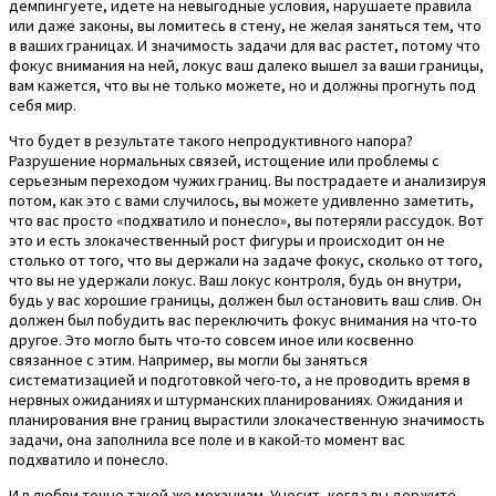
демпингуете, идете на невыгодные условия, нарушаете правила
или даже законы, вы ломитесь в стену, не желая заняться тем, что
в ваших границах. И значимость задачи для вас растет, потому что
фокус внимания на ней, локус ваш далеко вышел за ваши границы,
вам кажется, что вы не только можете, но и должны прогнуть под
себя мир.
Что будет в результате такого непродуктивного напора?
Разрушение нормальных связей, истощение или проблемы с
серьезным переходом чужих границ. Вы пострадаете и анализируя
потом, как это с вами случилось, вы можете удивленно заметить,
что вас просто «подхватило и понесло», вы потеряли рассудок. Вот
это и есть злокачественный рост фигуры и происходит он не
столько от того, что вы держали на задаче фокус, сколько от того,
что вы не удержали локус. Ваш локус контроля, будь он внутри,
будь у вас хорошие границы, должен был остановить ваш слив. Он
должен был побудить вас переключить фокус внимания на что-то
другое. Это могло быть что-то совсем иное или косвенно
связанное с этим. Например, вы могли бы заняться
систематизацией и подготовкой чего-то, а не проводить время в
нервных ожиданиях и штурманских планированиях. Ожидания и
планирования вне границ вырастили злокачественную значимость
задачи, она заполнила все поле и в какой-то момент вас
подхватило и понесло.
И в любви точно такой же механизм. Уносит, когда вы держите