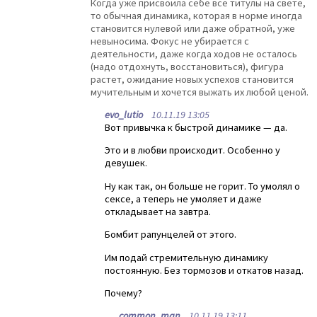
Когда уже присвоила себе все титулы на свете,
то обычная динамика, которая в норме иногда
становится нулевой или даже обратной, уже
невыносима. Фокус не убирается с
деятельности, даже когда ходов не осталось
(надо отдохнуть, восстановиться), фигура
растет, ожидание новых успехов становится
мучительным и хочется выжать их любой ценой.
evo_lutio
10.11.19 13:05
Вот привычка к быстрой динамике — да.
Это и в любви происходит. Особенно у
девушек.
Ну как так, он больше не горит. То умолял о
сексе, а теперь не умоляет и даже
откладывает на завтра.
Бомбит рапунцелей от этого.
Им подай стремительную динамику
постоянную. Без тормозов и откатов назад.
Почему?
common_man
10.11.19 13:11