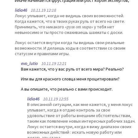
Иначе начинается фрустрация или рост корон экспертов,
lidia46
10.11.19 12:18
Локус уплывает, когда не видишь своих возможностей.
Когда кажется, что в твоих руках руль от всего на свете.
Принимать, что никакого
«руля от мира»
у тебя нет
невыносимо и ты просто смахиваешь шахматы с доски.
Локус остается внутри когда ты видишь свои реальные
возможности. И делаешь ходы в соответствии со своим
статусом и правилами игры.
evo_lutio
10.11.19 12:21
Вам кажется, что у вас руль от всего мира? Реально?
Или вы для красного словца меня процитировали?
А вы опишите, что реально с вами происходит.
lidia46
10.11.19 12:55
В описанной ситуации, как мне кажется, у меня локус
уплывает, когда я отдаю контроль за свое
удовольствие от работы внешним обстоятельствам,
таким как появление новых интересных рабочих задач.
Локус остается внутри, когда я вижу диапазон своих
возможных действий : искать новую работу или
делать эту стара