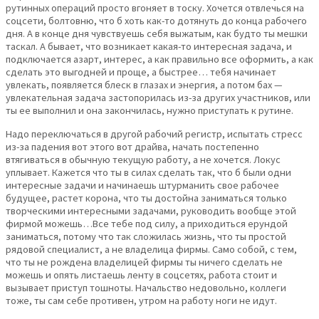
рутинных операций просто вгоняет в тоску. Хочется отвлечься на
соцсети, болтовню, что б хоть как-то дотянуть до конца рабочего
дня. А в конце дня чувствуешь себя выжатым, как будто ты мешки
таскал. А бывает, что возникает какая-то интересная задача, и
подключается азарт, интерес, а как правильно все оформить, а как
сделать это выгодней и проще, а быстрее… тебя начинает
увлекать, появляется блеск в глазах и энергия, а потом бах —
увлекательная задача застопорилась из-за других участников, или
ты ее выполнил и она закончилась, нужно приступать к рутине.
Надо переключаться в другой рабочий регистр, испытать стресс
из-за падения вот этого вот драйва, начать постепенно
втягиваться в обычную текущую работу, а не хочется. Локус
уплывает. Кажется что ты в силах сделать так, что б были одни
интересные задачи и начинаешь штурманить свое рабочее
будущее, растет корона, что ты достойна заниматься только
творческими интересными задачами, руководить вообще этой
фирмой можешь…Все тебе под силу, а приходиться ерундой
заниматься, потому что так сложилась жизнь, что ты простой
рядовой специалист, а не владелица фирмы. Само собой, с тем,
что ты не рождена владелицей фирмы ты ничего сделать не
можешь и опять листаешь ленту в соцсетях, работа стоит и
вызывает приступ тошноты. Начальство недовольно, коллеги
тоже, ты сам себе противен, утром на работу ноги не идут.