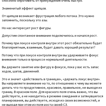
способно опротиветь от принуждения очень быстро.
Знаменитый эффект щипцов.
От щипцов возникает фрустрация любого потока. Это нужно
запомнить, поскольку это азы.
Но нас интересует рост фигуры.
Допустим спонтанное внимание подключилось и начался рост.
Почему при локусе контроля внутри этот рост обязательно будет
благоприятным, взаимным, будет давать хороший результат?
Потому что при локусе контроля внутри вы удерживаете фокус
внимания только в процессе нормальной деятельности.
Вы держите занятие или фигуру в фокусе, пока у вас есть запас
ходов, шагов, движений.
Это и значит «действовать в границах», «держать локус внутри».
Вы направляете внимание на то, по отношению к чему вы можете
делать что-то продуктивное, красивое, правильное, не выходя из
границ. В красном поле. Для красного поля очень важно, что вы
действуете, а не находитесь в режиме ожидания и затянувшегося
планирования, вы действуете, исходя из своих возможностей, и
не выходя при этом из поля роста своей СЗ.