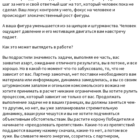
шаг за него и свой ответный шаг на тот, который человек пока не
сделал. Ваш локус контроля у него, фокус на человеке и
происходит злокачественный рост фигуры.
А ваша фигура уменьшается из-за щипцов и штурманства. Человек
ощущает давление и его мотивация двигаться вам навстречу
падает.
Как это может выглядеть в работе?
Вы подрастили значимость задачи, выполняя ее часть, вас
захватил азарт, ожидание отличного результата, вы в потоке, и все
хорошо. Но в какой-то момент что-то забуксовало, то, что не
зависит от вас. Партнер замолчал, нет поставки необходимого вам
материала или информации, динамика замедлилась, а вы со своим
штурманским запалом и огоньком комсомольского вожака не
хотите принимать в расчет никакие ограничения. Вы хотите рулить
процессом, который зависит не только от вас. Продолжать
выполнение задачи не в ваших границах, вы должны заняться чем-
то другим, но нет, вы уже запланировали стремительную
динамику, ваши руки чешутся и вы не хотите подчиняться
объективным обстоятельствам. Вы растите корону Победителя и
начинаете «преодолевать препятствия». Какие-то из препятствий
поддаются вашему нажиму сначала, какие-то нет, а потом все
хуже. Вы сливаете много энергии, ссоритесь с партнером,