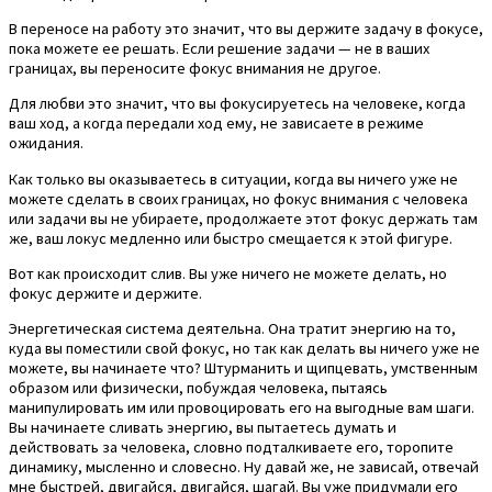
В переносе на работу это значит, что вы держите задачу в фокусе,
пока можете ее решать. Если решение задачи — не в ваших
границах, вы переносите фокус внимания не другое.
Для любви это значит, что вы фокусируетесь на человеке, когда
ваш ход, а когда передали ход ему, не зависаете в режиме
ожидания.
Как только вы оказываетесь в ситуации, когда вы ничего уже не
можете сделать в своих границах, но фокус внимания с человека
или задачи вы не убираете, продолжаете этот фокус держать там
же, ваш локус медленно или быстро смещается к этой фигуре.
Вот как происходит слив. Вы уже ничего не можете делать, но
фокус держите и держите.
Энергетическая система деятельна. Она тратит энергию на то,
куда вы поместили свой фокус, но так как делать вы ничего уже не
можете, вы начинаете что? Штурманить и щипцевать, умственным
образом или физически, побуждая человека, пытаясь
манипулировать им или провоцировать его на выгодные вам шаги.
Вы начинаете сливать энергию, вы пытаетесь думать и
действовать за человека, словно подталкиваете его, торопите
динамику, мысленно и словесно. Ну давай же, не зависай, отвечай
мне быстрей, двигайся, двигайся, шагай. Вы уже придумали его