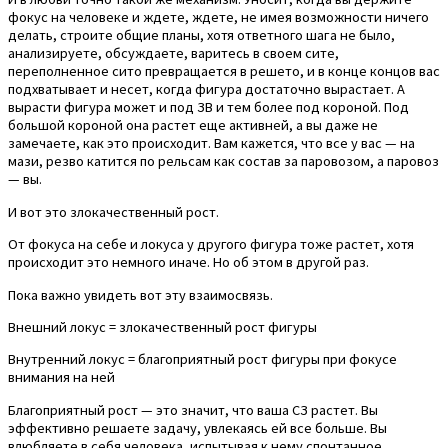
фокус на человеке и ждете, ждете, не имея возможности ничего
делать, строите общие планы, хотя ответного шага не было,
анализируете, обсуждаете, варитесь в своем сите,
переполненное сито превращается в решето, и в конце концов вас
подхватывает и несет, когда фигура достаточно вырастает. А
вырасти фигура может и под ЗВ и тем более под короной. Под
большой короной она растет еще активней, а вы даже не
замечаете, как это происходит. Вам кажется, что все у вас — на
мази, резво катится по рельсам как состав за паровозом, а паровоз
— вы.
И вот это злокачественный рост.
От фокуса на себе и локуса у другого фигура тоже растет, хотя
происходит это немного иначе. Но об этом в другой раз.
Пока важно увидеть вот эту взаимосвязь.
Внешний локус = злокачественный рост фигуры
Внутренний локус = благоприятный рост фигуры при фокусе
внимания на ней
Благоприятный рост — это значит, что ваша СЗ растет. Вы
эффективно решаете задачу, увлекаясь ей все больше. Вы
влюбляете в себя человека, испытывая к нему спонтанное