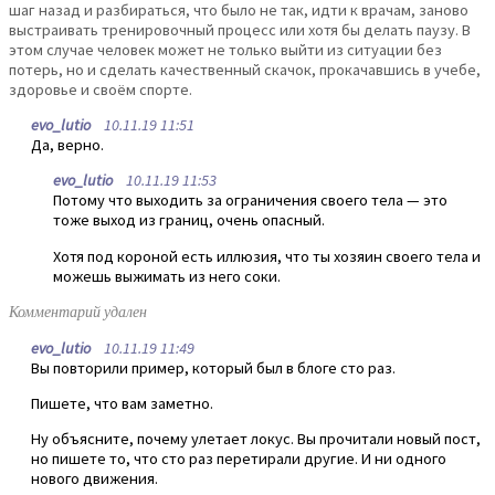
шаг назад и разбираться, что было не так, идти к врачам, заново
выстраивать тренировочный процесс или хотя бы делать паузу. В
этом случае человек может не только выйти из ситуации без
потерь, но и сделать качественный скачок, прокачавшись в учебе,
здоровье и своём спорте.
evo_lutio
10.11.19 11:51
Да, верно.
evo_lutio
10.11.19 11:53
Потому что выходить за ограничения своего тела — это
тоже выход из границ, очень опасный.
Хотя под короной есть иллюзия, что ты хозяин своего тела и
можешь выжимать из него соки.
Комментарий удален
evo_lutio
10.11.19 11:49
Вы повторили пример, который был в блоге сто раз.
Пишете, что вам заметно.
Ну объясните, почему улетает локус. Вы прочитали новый пост,
но пишете то, что сто раз перетирали другие. И ни одного
нового движения.