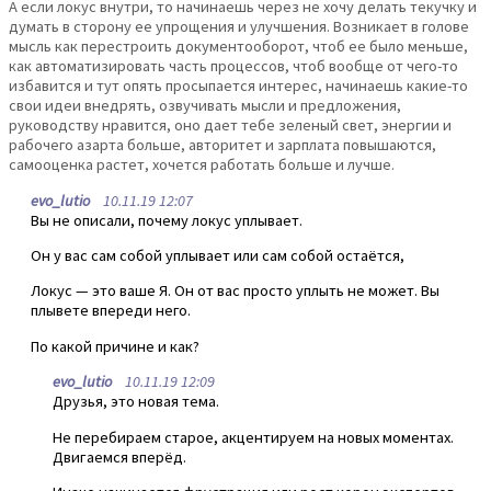
А если локус внутри, то начинаешь через не хочу делать текучку и
думать в сторону ее упрощения и улучшения. Возникает в голове
мысль как перестроить документооборот, чтоб ее было меньше,
как автоматизировать часть процессов, чтоб вообще от чего-то
избавится и тут опять просыпается интерес, начинаешь какие-то
свои идеи внедрять, озвучивать мысли и предложения,
руководству нравится, оно дает тебе зеленый свет, энергии и
рабочего азарта больше, авторитет и зарплата повышаются,
самооценка растет, хочется работать больше и лучше.
evo_lutio
10.11.19 12:07
Вы не описали, почему локус уплывает.
Он у вас сам собой уплывает или сам собой остаётся,
Локус — это ваше Я. Он от вас просто уплыть не может. Вы
плывете впереди него.
По какой причине и как?
evo_lutio
10.11.19 12:09
Друзья, это новая тема.
Не перебираем старое, акцентируем на новых моментах.
Двигаемся вперёд.