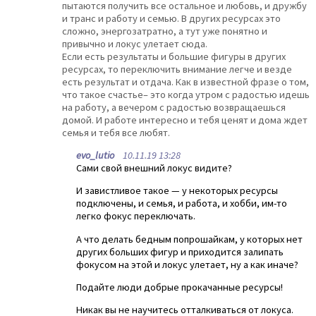
пытаются получить все остальное и любовь, и дружбу
и транс и работу и семью. В других ресурсах это
сложно, энергозатратно, а тут уже понятно и
привычно и локус улетает сюда.
Если есть результаты и большие фигуры в других
ресурсах, то переключить внимание легче и везде
есть результат и отдача. Как в известной фразе о том,
что такое счастье– это когда утром с радостью идешь
на работу, а вечером с радостью возвращаешься
домой. И работе интересно и тебя ценят и дома ждет
семья и тебя все любят.
evo_lutio
10.11.19 13:28
Сами свой внешний локус видите?
И завистливое такое — у некоторых ресурсы
подключены, и семья, и работа, и хобби, им-то
легко фокус переключать.
А что делать бедным попрошайкам, у которых нет
других больших фигур и приходится залипать
фокусом на этой и локус улетает, ну а как иначе?
Подайте люди добрые прокачанные ресурсы!
Никак вы не научитесь отталкиваться от локуса.