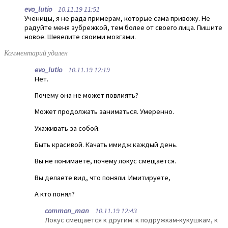
evo_lutio
10.11.19 11:51
Ученицы, я не рада примерам, которые сама привожу. Не
радуйте меня зубрежкой, тем более от своего лица. Пишите
новое. Шевелите своими мозгами.
Комментарий удален
evo_lutio
10.11.19 12:19
Нет.
Почему она не может повлиять?
Может продолжать заниматься. Умеренно.
Ухаживать за собой.
Быть красивой. Качать имидж каждый день.
Вы не понимаете, почему локус смещается.
Вы делаете вид, что поняли. Имитируете,
А кто понял?
common_man
10.11.19 12:43
Локус смещается к другим: к подружкам-кукушкам, к