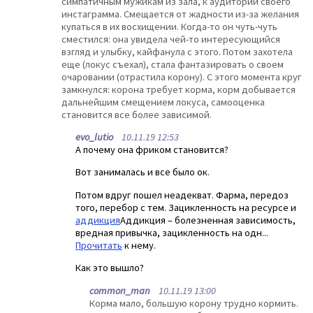
симпатичным мужикам из зала, к аудитории своего
инстаграмма. Смещается от жадности из-за желания
купаться в их восхищении. Когда-то он чуть-чуть
сместился: она увидела чей-то интересующийся
взгляд и улыбку, кайфанула с этого. Потом захотела
еще (локус съехал), стала фантазировать о своем
очаровании (отрастила корону). С этого момента круг
замкнулся: корона требует корма, корм добывается
дальнейшим смещением локуса, самооценка
становится все более зависимой.
evo_lutio
10.11.19 12:53
А почему она фриком становится?
Вот занималась и все было ок.
Потом вдруг пошел неадекват. Фарма, передоз
того, перебор с тем. Зацикленность на ресурсе и
аддикция
Аддикция – болезненная зависимость,
вредная привычка, зацикленность на одн...
Прочитать
к нему.
Как это вышло?
common_man
10.11.19 13:00
Корма мало, большую корону трудно кормить.