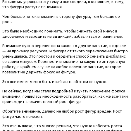
Раньше мы упрощали эту тему и все сводили, в основном, к тому,
что фигуры растут от внимания.
Чем больше поток внимания в сторону фигуры, тем больше ее
рост.
Это было необходимо понимать, чтобы снижать свой минус в
дисбалансе и выходить из аддикций, избавляться от залипания.
Внимание нужно перевести на какое-то другое занятие, в идеале
— на прокачку ресурсов, и фигура от такого переключения быстро
уменьшалась. Это простой и сердитый способ снизить дисбаланс
со своим минусом. Перенести внимание на какую-то интересную
работу, в крайнем случае на любое полезное занятие, которое
позволит не держать фокус на фигуре.
Это все имеет место быть и забывать об этом не нужно.
Но сейчас, когда мы стали подробней изучать положение фокуса
внимания, появилась необходимость разобраться, как же все-таки
происходит злокачественный рост фигур.
Обратите внимание, далеко не любой рост фигур вреден. Рост
фигур часто полезен.
Это очень плохо, что многие решили, что нужно избегать роста
фигур. Прокачка ресурсов происходит только через рост фигур.