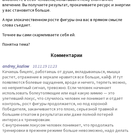
влечение. Вы получаете результат, прокачиваете ресурс и энергии
у вас становится больше.
А при злокачественном росте фигуры она вас в прямом смысле
слова съедает.
Точнее вы сами скармливаете себя ей.
Понятна тема?
Комментарии
andrey_kozlow
10.11.19 11:23
Качаешь бицепс, работаешь от души, вкладываешься, мышца
растет, отражение в зеркале нравится все больше, кайф. И тут
появляются болевые ощущения, вроде и ничего, терпеть можно,
но неприятный сигнал, тревожно. Если человек начинает
использовать болеутоляющие или ещё какую химию — это
улетевший локус, что случилось человек не понимает и отдаёт
контроль, рост фигуры продолжается, но под короной
Победителя, заканчивается это плохо, серьезной травмой и
большим откатом в результатах или даже полной потерей
интереса к тренировкам.
С внутренним локусом человек понимает, что продолжать
тренировки в прежнем режиме больше невозможно, надо делать