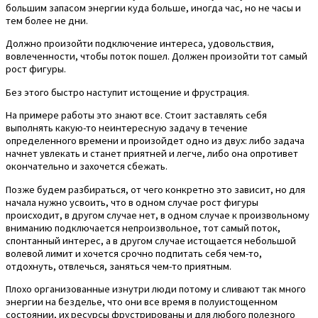
большим запасом энергии куда больше, иногда час, но не часы и
тем более не дни.
Должно произойти подключение интереса, удовольствия,
вовлеченности, чтобы поток пошел. Должен произойти тот самый
рост фигуры.
Без этого быстро наступит истощение и фрустрация.
На примере работы это знают все. Стоит заставлять себя
выполнять какую-то неинтересную задачу в течение
определенного времени и произойдет одно из двух: либо задача
начнет увлекать и станет приятней и легче, либо она опротивет
окончательно и захочется сбежать.
Позже будем разбираться, от чего конкретно это зависит, но для
начала нужно усвоить, что в одном случае рост фигуры
происходит, в другом случае нет, в одном случае к произвольному
вниманию подключается непроизвольное, тот самый поток,
спонтанный интерес, а в другом случае истощается небольшой
волевой лимит и хочется срочно подпитать себя чем-то,
отдохнуть, отвлечься, заняться чем-то приятным.
Плохо организованные изнутри люди потому и сливают так много
энергии на безделье, что они все время в полуистощенном
состоянии, их ресурсы фрустрированы и для любого полезного