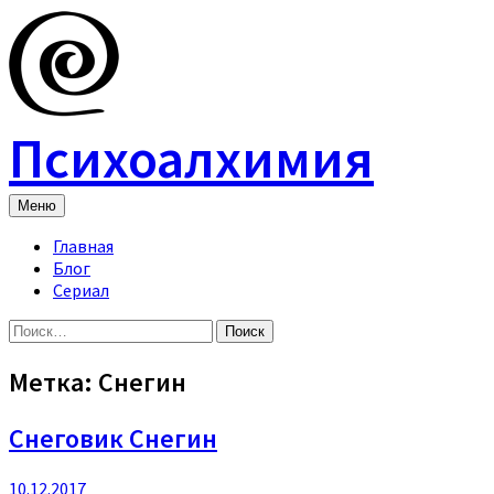
Skip
to
content
Психоалхимия
Меню
Главная
Блог
Сериал
Найти:
Метка:
Снегин
Снеговик Снегин
10.12.2017